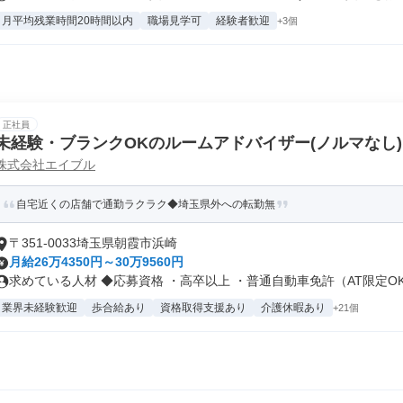
月平均残業時間20時間以内
職場見学可
経験者歓迎
+3個
正社員
未経験・ブランクOKのルームアドバイザー(ノルマなし)
株式会社エイブル
自宅近くの店舗で通勤ラクラク◆埼玉県外への転勤無
〒351-0033埼玉県朝霞市浜崎
月給26万4350円～30万9560円
求めている人材 ◆応募資格 ・高卒以上 ・普通自動車免許（AT限定OK.
業界未経験歓迎
歩合給あり
資格取得支援あり
介護休暇あり
+21個