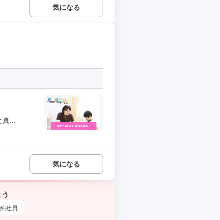
気になる
...
気になる
ょう
約社員