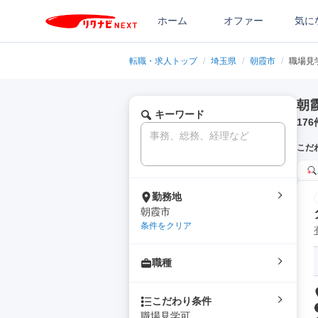
ホーム
オファー
気に
転職・求人トップ
/
埼玉県
/
朝霞市
/
職場見
朝
キーワード
176
こだ
勤務地
朝霞市
条件をクリア
職種
こだわり条件
職場見学可