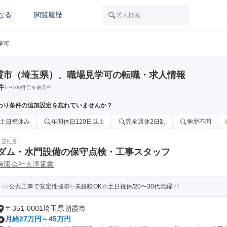
なる
閲覧履歴
求人検索
学可
霞市（埼玉県）、職場見学可の転職・求人情報
件
1
〜
100
件目を表示中
わり条件の追加設定を忘れていませんか？
土日祝休み
年間休日120日以上
完全週休2日制
学歴不問
正社員
ダム・水門設備の保守点検・工事スタッフ
有限会社大澤電業
公共工事で安定性抜群✨未経験OK☆土日祝休/20〜30代活躍
〒351-0001埼玉県朝霞市
月給27万円～45万円