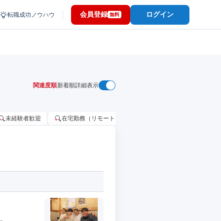
会員登録
ログイン
転職成功ノウハウ
無料
関連度順
新着順
詳細表示
未経験者歓迎
在宅勤務（リモートワーク）OK
家賃補助・住宅手当