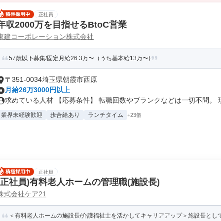
正社員
年収2000万を目指せるBtoC営業
東建コーポレーション株式会社
57歳以下募集/固定月給26.3万〜（うち基本給13万〜)
〒351-0034埼玉県朝霞市西原
月給26万3000円以上
求めている人材 【応募条件】 転職回数やブランクなどは一切不問。 現職
業界未経験歓迎
歩合給あり
ランチタイム
+23個
正社員
(正社員)有料老人ホームの管理職(施設長)
株式会社ケア21
＜有料老人ホームの施設長/介護福祉士を活かしてキャリアアップ＞施設長として勤