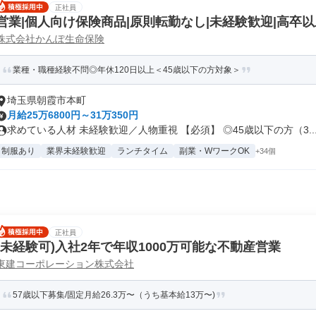
正社員
営業|個人向け保険商品|原則転勤なし|未経験歓迎|高卒以
株式会社かんぽ生命保険
業種・職種経験不問◎年休120日以上＜45歳以下の方対象＞
埼玉県朝霞市本町
月給25万6800円～31万350円
求めている人材 未経験歓迎／人物重視 【必須】 ◎45歳以下の方（3..
制服あり
業界未経験歓迎
ランチタイム
副業・WワークOK
+34個
正社員
(未経験可)入社2年で年収1000万可能な不動産営業
東建コーポレーション株式会社
57歳以下募集/固定月給26.3万〜（うち基本給13万〜)