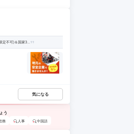
不可)＆国家3...
気になる
ょう
総務
人事
中国語