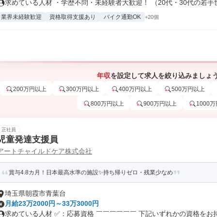
求めている人材 ・学歴不問・未経験者大歓迎！ （20代・30代の若手世.
業界未経験歓迎
資格取得支援あり
バイク通勤OK
+20個
年収
を設定して求人を絞り込みましょ
200万円以上
300万円以上
400万円以上
500万円以上
800万円以上
900万円以上
1000
正社員
児童発達支援員
アートチャイルドケア株式会社
賞与4.8カ月！日本最高水準の施設✨持ち帰りゼロ・残業少なめ
埼玉県朝霞市青葉台
月給23万2000円～33万3000円
求めている人材 ✅：応募資格 ￣￣￣￣￣￣ 下記いずれかの資格をお持ち