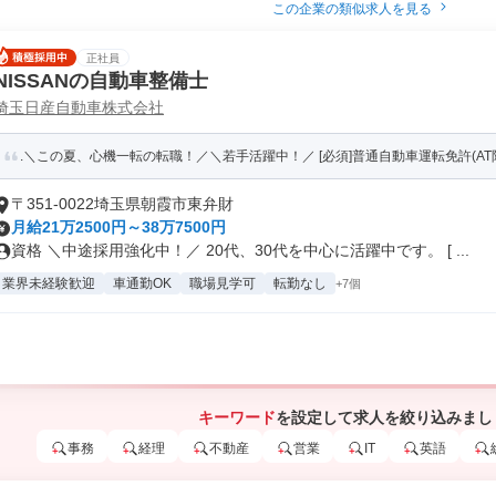
この企業の類似求人を見る
正社員
NISSANの自動車整備士
埼玉日産自動車株式会社
.＼この夏、心機一転の転職！／＼若手活躍中！／ [必須]普通自動車運転免許(AT限定
〒351-0022埼玉県朝霞市東弁財
月給21万2500円～38万7500円
資格 ＼中途採用強化中！／ 20代、30代を中心に活躍中です。 [ ...
業界未経験歓迎
車通勤OK
職場見学可
転勤なし
+7個
キーワード
を設定して求人を絞り込みまし
事務
経理
不動産
営業
IT
英語