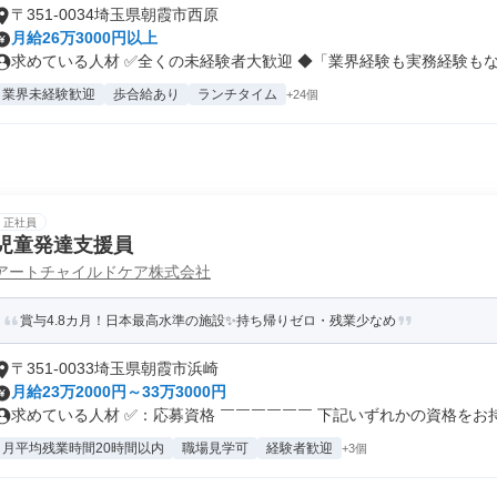
〒351-0034埼玉県朝霞市西原
月給26万3000円以上
求めている人材 ✅全くの未経験者大歓迎 ◆「業界経験も実務経験もない
業界未経験歓迎
歩合給あり
ランチタイム
+24個
正社員
児童発達支援員
アートチャイルドケア株式会社
賞与4.8カ月！日本最高水準の施設✨持ち帰りゼロ・残業少なめ
〒351-0033埼玉県朝霞市浜崎
月給23万2000円～33万3000円
求めている人材 ✅：応募資格 ￣￣￣￣￣￣ 下記いずれかの資格をお持ち
月平均残業時間20時間以内
職場見学可
経験者歓迎
+3個