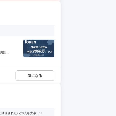
...
気になる
務されたい方/人を大事...