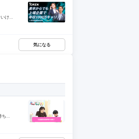
け...
気になる
...