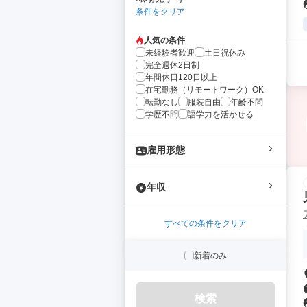
条件をクリア
人気の条件
未経験者歓迎
土日祝休み
完全週休2日制
年間休日120日以上
在宅勤務（リモートワーク）OK
転勤なし
服装自由
年齢不問
学歴不問
語学力を活かせる
雇用形態
年収
すべての条件をクリア
新着のみ
検索