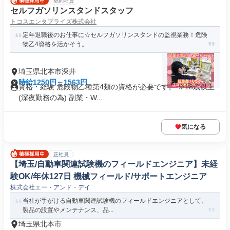
契約社員
セルフガソリンスタンドスタッフ
トコスエンタプライズ株式会社
定年退職後のお仕事に☆セルフガソリンスタンドの監視業務！危険
物乙4資格を活かそう。
埼玉県北本市深井
時給1250円～1563円
資格・経験 危険物乙種第4類の資格が必要です。 ※18歳以上
(深夜勤務の為) 副業・W...
気になる
正社員
【埼玉/自動車関連試験機のフィールドエンジニア】未経
験OK/年休127日 機械フィールド/サポートエンジニア
株式会社エー・アンド・デイ
当社が手がける自動車関連試験機のフィールドエンジニアとして、
製品の設置やメンテナンス、品...
埼玉県北本市