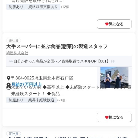
普通免許を取得された方...
制服あり
資格取得支援あり
+12個
気になる
正社員
大手スーパーに並ぶ食品(惣菜)の製造スタッフ
鳩屋株式会社
自分が作った商品が全国へ／資格取得でスキルUP【001】
〒364-0025埼玉県北本市石戸宿
月給27万円以上
求めている人材 ◆高卒以上 ◆未経験スタート歓迎 ⇒ほぼ全員
未経験スタート！ ◆食品...
制服あり
業界未経験歓迎
+21個
気になる
正社員