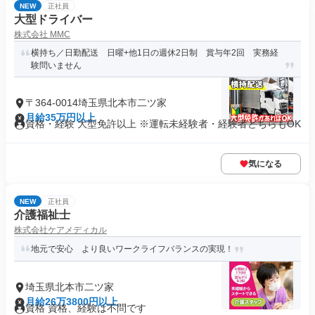
NEW
正社員
大型ドライバー
株式会社 MMC
横持ち／日勤配送 日曜+他1日の週休2日制 賞与年2回 実務経
験問いません
〒364-0014埼玉県北本市二ツ家
月給35万円以上
資格・経験 大型免許以上 ※運転未経験者・経験者どちらもOK
気になる
NEW
正社員
介護福祉士
株式会社ケアメディカル
地元で安心 より良いワークライフバランスの実現！
埼玉県北本市二ツ家
月給26万3800円以上
資格 資格、経験は不問です