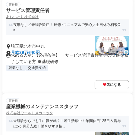
正社員
サービス管理責任者
あおいとり株式会社
夜勤なし／未経験歓迎！ 研修×マニュアルで安心／土日休み相談O
K
埼玉県北本市中丸
月給29万640円
求める人材: 【必須条件】 ・サービス管理責任者等の研修を修
了している方 ※基礎研修...
残業なし
交通費支給
気になる
正社員
産業機械のメンテナンススタッフ
株式会社ワールドメカニック
未経験からでも手に職が就く！若手活躍中！年間休日125日＆賞与
は5ヶ月分支給！働きやすさ抜...