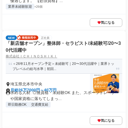
優遇します。 【必須資格】...
業界未経験歓迎
+26個
気になる
NEW
正社員
「新店舗オープン」整体師・セラピスト/未経験可/20〜3
0代活躍中
株式会社ＩＣＨＩＮＯＳＨＩＫＩ
＜26年11月オープン予定＞未経験可｜20〜30代活躍中｜業界トッ
プレベルの給与水準｜初回...
埼玉県北本市中央
月給26万7000円～40万円
求める人材: ◎無資格・未経験OK また、スポーツトレーナー
や国家資格に落ちてしまっ...
即日勤務OK
交通費支給
気になる