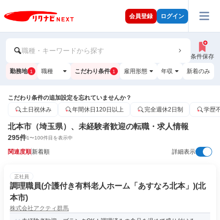
会員登録
ログイン
職種・キーワードから探す
条件保存
勤務地
職種
こだわり条件
雇用形態
年収
新着のみ
1
1
こだわり条件の追加設定を忘れていませんか？
土日祝休み
年間休日120日以上
完全週休2日制
学歴
北本市（埼玉県）、未経験者歓迎の転職・求人情報
295
件
1
〜
100
件目を表示中
関連度順
新着順
詳細表示
正社員
調理職員(介護付き有料老人ホーム「あすなろ北本」)(北
本市)
株式会社アクティ群馬