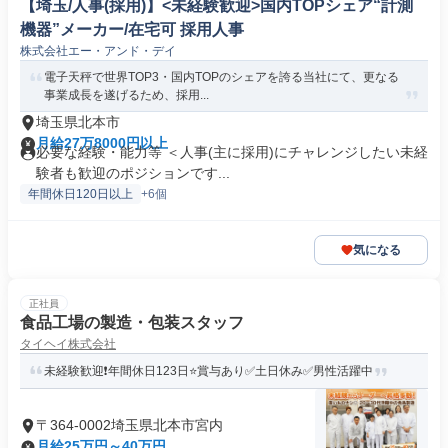
【埼玉/人事(採用)】<未経験歓迎>国内TOPシェア“計測
機器”メーカー/在宅可 採用人事
株式会社エー・アンド・デイ
電子天秤で世界TOP3・国内TOPのシェアを誇る当社にて、更なる
事業成長を遂げるため、採用...
埼玉県北本市
月給27万8000円以上
必要な経験・能力等 ＜人事(主に採用)にチャレンジしたい未経
験者も歓迎のポジションです...
年間休日120日以上
+6個
気になる
正社員
食品工場の製造・包装スタッフ
タイヘイ株式会社
未経験歓迎❗年間休日123日⭐賞与あり✅土日休み✅男性活躍中
〒364-0002埼玉県北本市宮内
月給25万円～40万円