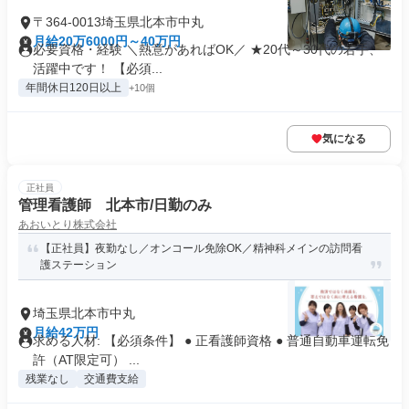
〒364-0013埼玉県北本市中丸
月給20万6000円～40万円
必要資格・経験 ＼熱意があればOK／ ★20代～30代の若手、
活躍中です！ 【必須...
年間休日120日以上
+10個
気になる
正社員
管理看護師 北本市/日勤のみ
あおいとり株式会社
【正社員】夜勤なし／オンコール免除OK／精神科メインの訪問看
護ステーション
埼玉県北本市中丸
月給42万円
求める人材: 【必須条件】 ● 正看護師資格 ● 普通自動車運転免
許（AT限定可） ...
残業なし
交通費支給