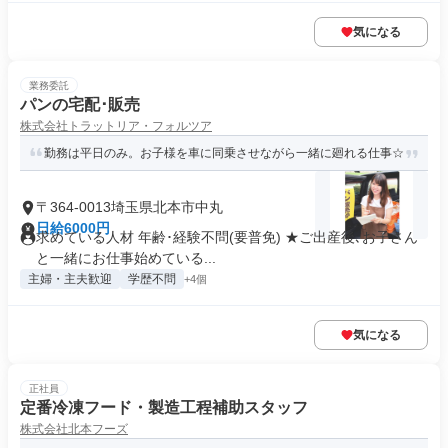
気になる
業務委託
パンの宅配･販売
株式会社トラットリア・フォルツア
勤務は平日のみ。お子様を車に同乗させながら一緒に廻れる仕事☆
〒364-0013埼玉県北本市中丸
日給6000円
求めている人材 年齢･経験不問(要普免) ★ご出産後､お子さん
と一緒にお仕事始めている...
主婦・主夫歓迎
学歴不問
+4個
気になる
正社員
定番冷凍フード・製造工程補助スタッフ
株式会社北本フーズ