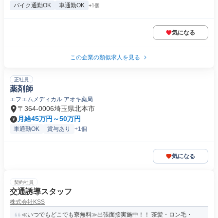
バイク通勤OK
車通勤OK
+1個
気になる
この企業の類似求人を見る
正社員
薬剤師
エフエムメディカル アオキ薬局
〒364-0006埼玉県北本市
月給45万円～50万円
車通勤OK
賞与あり
+1個
気になる
契約社員
交通誘導スタッフ
株式会社KSS
≪いつでもどこでも寮無料≫出張面接実施中！！ 茶髪・ロン毛・