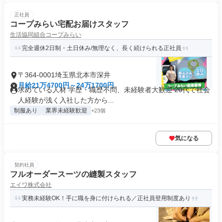
正社員
コープみらい宅配お届けスタッフ
生活協同組合コープみらい
完全週休2日制・土日休み/無理なく、長く続けられる正社員
〒364-0001埼玉県北本市深井
月給21万4700円～24万1700円
求めている人材 学歴・職歴不問、未経験者大歓迎 20代で社会
人経験が浅く入社した方から...
制服あり
業界未経験歓迎
+23個
気になる
契約社員
フルオーダースーツの縫製スタッフ
エイワ株式会社
実務未経験OK！手に職を身に付けられる／正社員登用制度あり