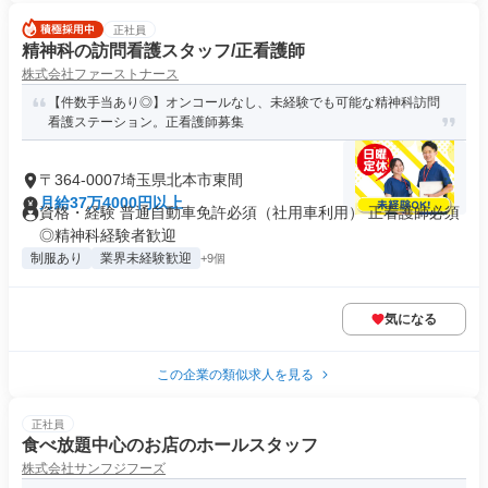
正社員
精神科の訪問看護スタッフ/正看護師
株式会社ファーストナース
【件数手当あり◎】オンコールなし、未経験でも可能な精神科訪問
看護ステーション。正看護師募集
〒364-0007埼玉県北本市東間
月給37万4000円以上
資格・経験 普通自動車免許必須（社用車利用） 正看護師必須
◎精神科経験者歓迎
制服あり
業界未経験歓迎
+9個
気になる
この企業の類似求人を見る
正社員
食べ放題中心のお店のホールスタッフ
株式会社サンフジフーズ