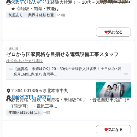
求めている人材 ＜未経験大歓迎！＞ 20代～30代の男性活躍中
★ ◎経験・知識・技能は...
制服あり
業界未経験歓迎
+23個
気になる
正社員
ゼロから国家資格を目指せる電気設備工事スタッフ
株式会社ハヤカワ電設
【無資格・未経験OK】20～30代の未経験入社多数！土日休み×残
業月16h以内/直行直帰手...
〒364-0013埼玉県北本市中丸
月給29万円～50万円
必要資格・経験 ＼無資格・未経験OK／ ・普通自動車免許（A
T限定可） ・電気工事...
年間休日120日以上
+4個
気になる