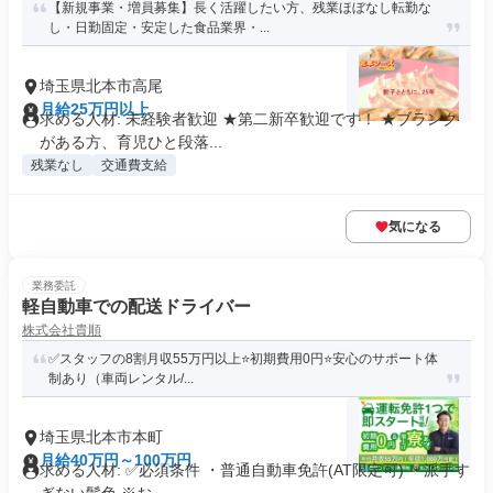
【新規事業・増員募集】長く活躍したい方、残業ほぼなし転勤な
し・日勤固定・安定した食品業界・...
埼玉県北本市高尾
月給25万円以上
求める人材: 未経験者歓迎 ★第二新卒歓迎です！ ★ブランク
がある方、育児ひと段落...
残業なし
交通費支給
気になる
業務委託
軽自動車での配送ドライバー
株式会社貴順
✅スタッフの8割月収55万円以上⭐️初期費用0円⭐️安心のサポート体
制あり（車両レンタル/...
埼玉県北本市本町
月給40万円～100万円
求める人材: ✅️必須条件 ・普通自動車免許(AT限定可) ・派手す