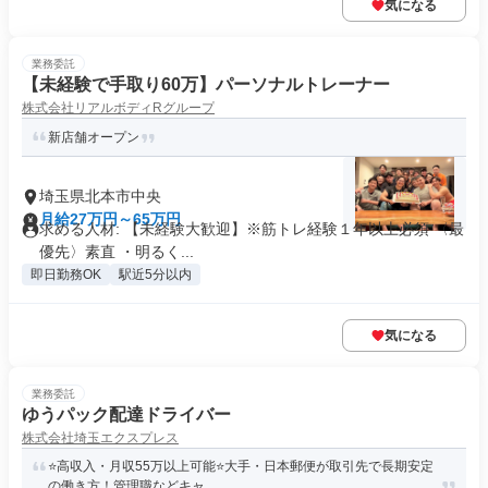
気になる
業務委託
【未経験で手取り60万】パーソナルトレーナー
株式会社リアルボディRグループ
新店舗オープン
埼玉県北本市中央
月給27万円～65万円
求める人材: 【未経験大歓迎】※筋トレ経験１年以上必須 〈最
優先〉素直 ・明るく...
即日勤務OK
駅近5分以内
気になる
業務委託
ゆうパック配達ドライバー
株式会社埼玉エクスプレス
⭐️高収入・月収55万以上可能⭐️大手・日本郵便が取引先で長期安定
の働き方！管理職などキャ...