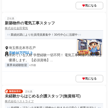
気になる
正社員
新築物件の電気工事スタッフ
株式会社金田電気
業績好調により社員増員募集中！30代中心に活躍中
埼玉県北本市石戸
月給30万円以上
求めている人材 学歴経験一切不問！ 電気工事関連の経験者は
優遇します。 【必須資格】...
業界未経験歓迎
+25個
気になる
正社員
未経験からはじめる介護スタッフ(無資格可)
株式会社ベストライフ
未経験・ブランク大歓迎！研修から始まるので安心！残業ほぼなし