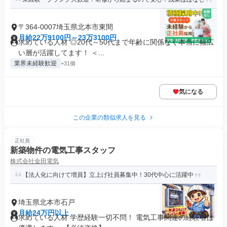
〒364-0007埼玉県北本市東間
月給22万9100円～23万3100円
求めている人材 ◎20代～50代まで年齢に関係なく本当に幅広
い層が活躍してます！ ＜...
業界未経験歓迎
+31個
気になる
この企業の類似求人を見る
正社員
新築物件の電気工事スタッフ
株式会社金田電気
【法人化に向けて増員】立上げ社員募集中！30代中心に活躍中
埼玉県北本市石戸
月給24万円以上
求めている人材 学歴経験一切不問！ 電気工事関連の経験者は