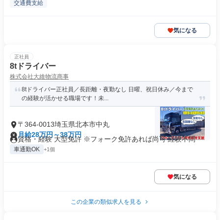
交通費支給
気になる
正社員
8tドライバー
株式会社大維物流商事
8tドライバー正社員／長距離・夜勤なし 日曜、祝日休み／今まで
の経験が活かせる職場です！未...
〒364-0013埼玉県北本市中丸
月給28万円～38万円
資格・経験 大型免許 ※フォーク免許あれば尚可 経験不問
車通勤OK
+1個
気になる
この企業の類似求人を見る