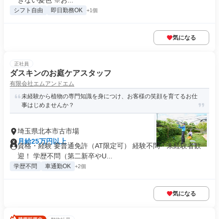
ぎない髪色 ※お...
シフト自由
即日勤務OK
+1個
気になる
正社員
ダスキンのお庭ケアスタッフ
有限会社エムアンドエム
未経験から植物の専門知識を身につけ、お客様の笑顔を育てるお仕
事はじめませんか？
埼玉県北本市古市場
月給25万円以上
資格・経験 要普通免許（AT限定可） 経験不問・未経験者歓
迎！ 学歴不問（第二新卒やU...
学歴不問
車通勤OK
+2個
気になる