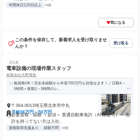
年間休日120日以上
+4個
気になる
この条件を保存して、新着求人を受け取りませ
受け取る
んか？
正社員
電車設備の現場作業スタッフ
有限会社大野電気
無資格OK！完全未経験から年収700万円も目指せます！／日勤4～
5時間＋夜勤2～3時間のレ...
〒364-0013埼玉県北本市中丸
月給36万円～50万円
必要資格・経験 ＜必須＞ 普通自動車免許（AT限定可） ―免
許を持ってない方は入社...
資格取得支援あり
経験不問
+8個