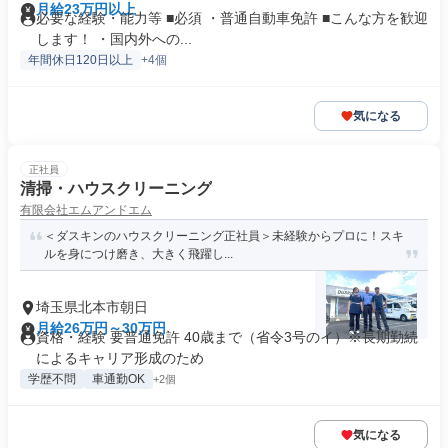
月給23万円以上
必要な経験・能力等 ■必須 ・普通自動車免許 ■こんな方を歓迎
します！ ・国内外への...
年間休日120日以上
+4個
気になる
正社員
清掃・ハウスクリーニング
有限会社エムアンドエム
＜ダスキンのハウスクリーニング正社員＞未経験からプロに！スキ
ルを身につけ磨き、大きく飛躍し...
埼玉県北本市朝日
月給26万円～30万円
資格・経験 要普通免許 40歳まで（省令3号のイ）※長期勤続
によるキャリア形成のため
学歴不問
車通勤OK
+2個
気になる