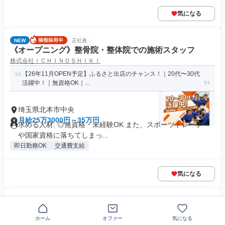
気になる
NEW
正社員
《オープニング》整骨院・整体院での施術スタッフ
株式会社ＩＣＨＩＮＯＳＨＩＫＩ
【26年11月OPEN予定】ふるさと出店のチャンス！｜20代〜30代
活躍中！｜無資格OK｜...
埼玉県北本市中央
月給25万3000円～35万円
求める人材: ◎無資格・未経験OK また、スポーツトレーナー
や国家資格に落ちてしまっ...
即日勤務OK
交通費支給
気になる
正社員
4tドライバー
ホーム
オファー
気になる
株式会社大維物流商事