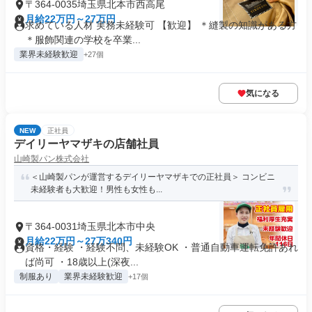
〒364-0035埼玉県北本市西高尾
月給22万円～27万円
求めている人材 実務未経験可 【歓迎】 ＊縫製の知識がある方
＊服飾関連の学校を卒業...
業界未経験歓迎
+27個
気になる
NEW
正社員
デイリーヤマザキの店舗社員
山崎製パン株式会社
＜山崎製パンが運営するデイリーヤマザキでの正社員＞ コンビニ
未経験者も大歓迎！男性も女性も...
〒364-0031埼玉県北本市中央
月給22万円～27万340円
資格・経験 ・経験不問、未経験OK ・普通自動車運転免許あれ
ば尚可 ・18歳以上(深夜...
制服あり
業界未経験歓迎
+17個