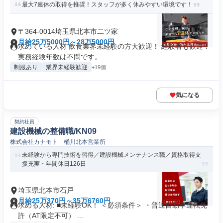
最大7連休の取得を推奨！スタッフが多く休みやすい環境です！
〒364-0014埼玉県北本市二ツ家
月給25万5000円～28万5000円
求めている人材 飲食業界未経験の方大歓迎！ 経験者も歓迎！
実務経験年数は不問です。 ...
制服あり
業界未経験歓迎
+19個
気になる
契約社員
建設機械の整備職/KN09
株式会社カナモト 桶川北本営業所
未経験から専門技術を習得／建設機械メンテナンス職／資格取得支
援充実・年間休日126日
埼玉県北本市石戸
月給25万370円～35万6760円
求める人材: ■未経験OK！ ＜必須条件＞ ・普通自動車運転免
許（AT限定不可） ...