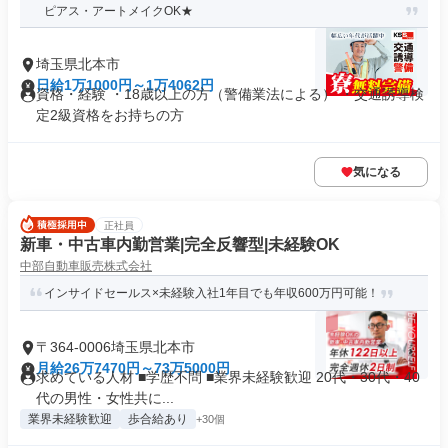
ピアス・アートメイクOK★
埼玉県北本市
日給1万1000円～1万4062円
資格・経験 ・18歳以上の方（警備業法による） ・交通誘導検
定2級資格をお持ちの方
気になる
正社員
新車・中古車内勤営業|完全反響型|未経験OK
中部自動車販売株式会社
インサイドセールス×未経験入社1年目でも年収600万円可能！
〒364-0006埼玉県北本市
月給26万7470円～73万5000円
求めている人材 ■学歴不問 ■業界未経験歓迎 20代・30代・40
代の男性・女性共に...
業界未経験歓迎
歩合給あり
+30個