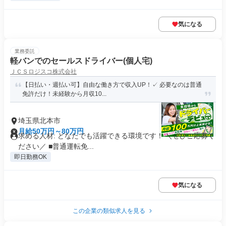
気になる
業務委託
軽バンでのセールスドライバー(個人宅)
ＪＣＳロジスコ株式会社
【日払い・週払い可】自由な働き方で収入UP！✓ 必要なのは普通
免許だけ！未経験から月収10...
埼玉県北本市
月給50万円～80万円
求める人材: どなたでも活躍できる環境です！ ＼ぜひご応募く
ださい／ ■普通運転免...
即日勤務OK
気になる
この企業の類似求人を見る