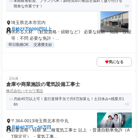
未経験者歓迎、ブランクOK！調理済みの食品を温めて盛り付ける
簡単な作業です！
埼玉県北本市宮内
月給23万6000円以上
求める人材: 《歓迎資格・経験など》 必要な経験・知識・技能
等：不問 必要な免許・...
即日勤務OK
交通費支給
気になる
正社員
倉庫や商業施設の電気設備工事士
株式会社ハヤカワ電設
月給40万以上可！直行直帰手当で月6万加算も！土日休み×残業月1
6h
〒364-0013埼玉県北本市中丸
月給40万円～50万円
必要資格・経験 第二種電気工事士 以上 ・普通自動車免許（A
T限定可） ・電気工事...