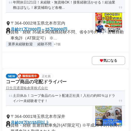
年間休日121日！未経験・無資格OK！接客経験活かせる！給油業
務ほぼなし！家賃補助など各種...
〒364-0002埼玉県北本市宮内
月給21万7000円～25万8000円
資格・経験 35歳未満(職務経験不問、省令3号のイ） 普通自動
車免許（AT限定可） ※...
業界未経験歓迎
経験不問
+7個
気になる
NEW
正社員
コープ商品の宅配ドライバー
日生流通運輸倉庫株式会社
土日休み！コープ食品のルート配達正社員！入社の約80％はドラ
イバー未経験者です！
〒364-0001埼玉県北本市深井
月給28万9155円以上
資格・経験 普通自動車免許(AT限定可) ※平成29年3月以降に