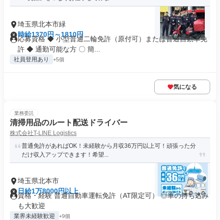
埼玉県北本市緑
時給1370円～1810円
応募資格 ◆ 小型普通二輪免許（原付可）または普通自動車免
許 ◆ 通勤可能な方 〇 簡...
社員登用あり
+5個
気になる
業務委託
清掃用品のルート配送ドライバー
株式会社T-LINE Logistics
普通免許があればOK！未経験から月収36万円以上可！頑張った分
だけ収入アップできます！希望...
埼玉県北本市
日給1万8000円以上
資格・経験 普通自動車運転免許（AT限定可） ◎車の持ち込み
も大歓迎
業界未経験歓迎
+9個