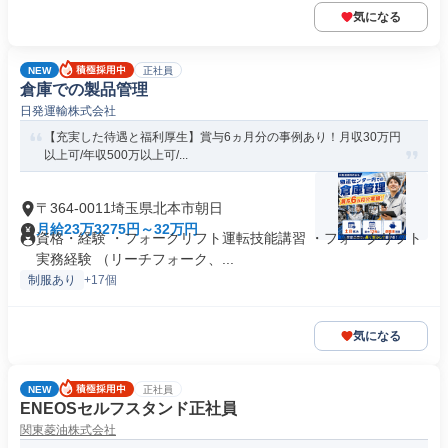
気になる
NEW
正社員
倉庫での製品管理
日発運輸株式会社
【充実した待遇と福利厚生】賞与6ヵ月分の事例あり！月収30万円
以上可/年収500万以上可/...
〒364-0011埼玉県北本市朝日
月給23万3275円～32万円
資格・経験 ・フォークリフト運転技能講習 ・フォークリフト
実務経験 （リーチフォーク、...
制服あり
+17個
気になる
NEW
正社員
ENEOSセルフスタンド正社員
関東菱油株式会社