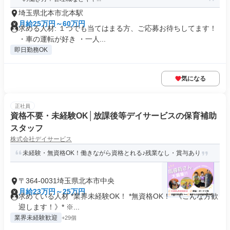
埼玉県北本市北本駅
月給25万円～60万円
求める人材: １つでも当てはまる方、ご応募お待ちしてます！
・車の運転が好き ・一人...
即日勤務OK
気になる
正社員
資格不要・未経験OK│放課後等デイサービスの保育補助
スタッフ
株式会社デイサービス
未経験・無資格OK！働きながら資格とれる♪残業なし・賞与あり
〒364-0031埼玉県北本市中央
月給23万円～25万円
求めている人材 *業界未経験OK！ *無資格OK！ *《こんな方歓
迎します！》* ※...
業界未経験歓迎
+29個