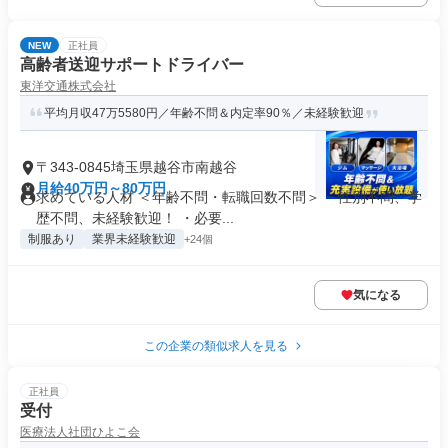
NEW
正社員
高齢者送迎サポートドライバー
東洋交通株式会社
平均月収47万5580円／年齢不問＆内定率90％／未経験歓迎
〒343-0845埼玉県越谷市南越谷
月給40万円～80万円
求めている人材 ＜年齢不問・転職回数不問＞ ・性別不問、学
歴不問、未経験歓迎！ ・必要...
制服あり
業界未経験歓迎
+24個
気になる
この企業の類似求人を見る
正社員
受付
医療法人社団ひよこ会