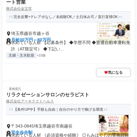
ート営業
株式会社金宝堂
完全反響+テレアポなし／未経験OK／土日休み可／直行直帰OK
埼玉県越谷市越ヶ谷
月給30万円～80万円
求めている人材 【応募条件】 ◆学歴不問 ◆普通自動車運転免
許（AT限定可） ◆下記い...
主婦・主夫歓迎
+33個
気になる
業務委託
リラクゼーションサロンのセラピスト
株式会社アーキテクトヘルス
【条件UP中】手順も自由｜自分のやり方で稼げる環境
〒343-0845埼玉県越谷市南越谷
完全歩合制
求めている人材 《必須資格や経験》 ◎もみほぐしの実務経験