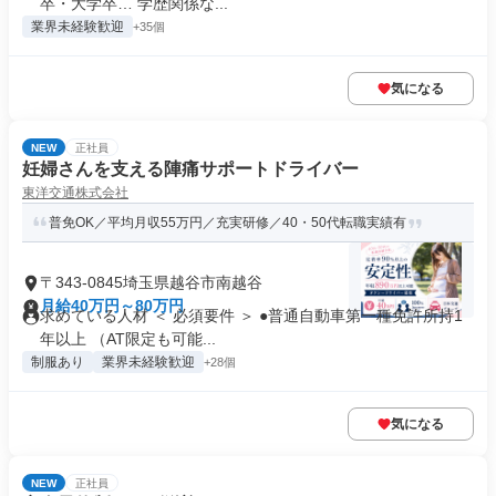
卒・大学卒… 学歴関係な...
業界未経験歓迎
+35個
気になる
NEW
正社員
妊婦さんを支える陣痛サポートドライバー
東洋交通株式会社
普免OK／平均月収55万円／充実研修／40・50代転職実績有
〒343-0845埼玉県越谷市南越谷
月給40万円～80万円
求めている人材 ＜ 必須要件 ＞ ●普通自動車第一種免許所持1
年以上 （AT限定も可能...
制服あり
業界未経験歓迎
+28個
気になる
NEW
正社員