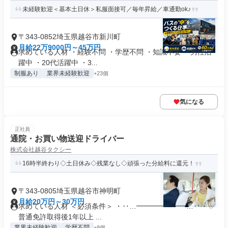
未経験歓迎＜基本土日休＞私服面接可／毎年昇給／車通勤ok♪
〒343-0852埼玉県越谷市新川町
月給22万9000円～45万円
求めている人材 ・経験不問 ・学歴不問 ・知識不要 ・男性活
躍中 ・20代活躍中 ・3...
制服あり
業界未経験歓迎
+23個
気になる
正社員
通院・お買い物送迎ドライバー
株式会社越谷タクシー
16時半終わり◇土日休み◇残業なし◇頑張った分給料に還元！
〒343-0805埼玉県越谷市神明町
月給20万円～30万円
求めている人材 ＜必須条件＞ ・‥…━━━━━━━…‥・ ✅
普通免許取得後1年以上 ...
業界未経験歓迎
学歴不問
+8個