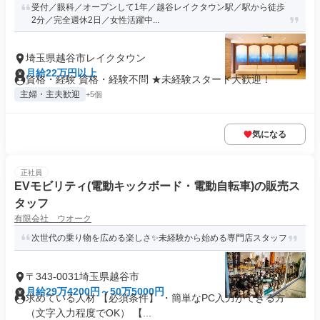
受付／眼科／オープンして1年／越谷レイクタウン駅／駅から徒歩
2分／完全週休2日／女性活躍中...
埼玉県越谷市レイクタウン
月給22万円以上
資格・経験 資格・経験不問 ★未経験スタート大歓迎！
主婦・主夫歓迎
+5個
気になる
正社員
EVモビリティ(電動キックボード・電動自転車)の販売ス
タッフ
有限会社 ウオーク
次世代の乗り物を広める楽しさ✨未経験から始める専門店スタッフ
〒343-0031埼玉県越谷市
月給29万4200円～50万5000円
求めている人材 【必須条件】 ・簡単なPC入力ができる方
（文字入力程度でOK） 【...