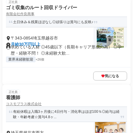
正社員
ゴミ収集のルート回収ドライバー
有限会社作良商事
土日休み＆残業ほぼなし◎頑張りは賞与にも反映♪
〒343-0854埼玉県越谷市
月給30万円以上
求めている人材 ◎45歳以下（長期キャリア形成の為） ◎学
歴・経験不問！ ◎未経験大歓...
業界未経験歓迎
+26個
気になる
正社員
看護師
コスモプラス株式会社
有給休暇は入職3ヶ月後に4日付与・消化率はほぼ100％◎給与は経
験・年齢考慮☆賞与4.8ヶ...
埼玉県越谷市西方