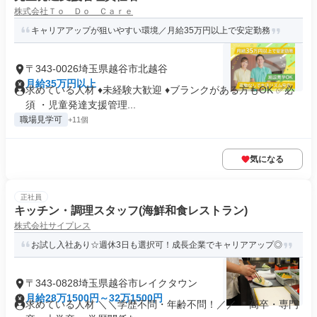
株式会社Ｔｏ Ｄｏ Ｃａｒｅ
キャリアアップが狙いやすい環境／月給35万円以上で安定勤務
〒343-0026埼玉県越谷市北越谷
月給35万円以上
求めている人材 ♦未経験大歓迎 ♦ブランクがある方もOK ✅必
須 ・児童発達支援管理...
職場見学可
+11個
気になる
正社員
キッチン・調理スタッフ(海鮮和食レストラン)
株式会社サイプレス
お試し入社あり☆週休3日も選択可！成長企業でキャリアアップ◎
〒343-0828埼玉県越谷市レイクタウン
月給28万1500円～32万1500円
求めている人材 ＼＼学歴不問・年齢不問！／／ ＊高卒・専門