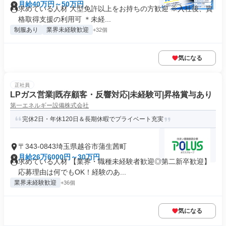
月給40万円～50万円
求めている人材 大型免許以上をお持ちの方歓迎 ※入社後、資
格取得支援の利用可 ＊未経...
制服あり
業界未経験歓迎
+32個
気になる
正社員
LPガス営業|既存顧客・反響対応|未経験可|昇格賞与あり
第一エネルギー設備株式会社
完休2日・年休120日＆長期休暇でプライベート充実
〒343-0843埼玉県越谷市蒲生茜町
月給26万6000円～30万円
求めている人材 【業界・職種未経験者歓迎◎第二新卒歓迎】
応募理由は何でもOK！経験のあ...
業界未経験歓迎
+36個
気になる