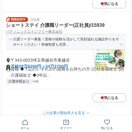
気になる
正社員
ショートステイ 介護職リーダー(正社員)/15939
パナソニックエイジフリー株式会社
介護リーダー募集！資格や経験を活かして笑顔溢れる施設作りをサ
ポートください！研修制度も充実...
〒343-0023埼玉県越谷市東越谷
月給28万8200円～34万3750円
資格 ◆下記のいずれかの資格をお持ちの方 (1)社会福祉士 (2)
介護福祉士 ◆3年以...
介護休暇あり
+6個
気になる
この企業の類似求人を見る
正社員
ホーム
オファー
気になる
年収2000万を目指せるBtoC営業