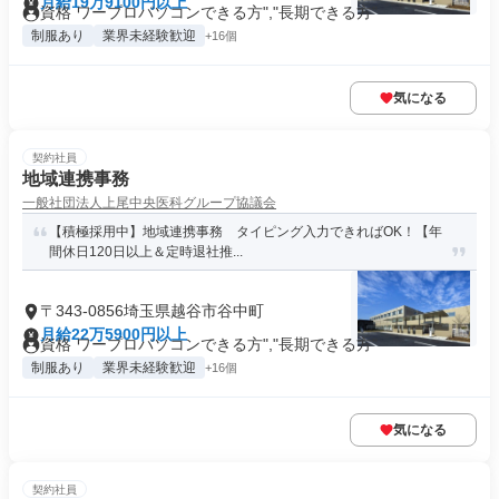
月給19万9100円以上
資格 ワープロパソコンできる方","長期できる方"
制服あり
業界未経験歓迎
+16個
気になる
契約社員
地域連携事務
一般社団法人上尾中央医科グループ協議会
【積極採用中】地域連携事務 タイピング入力できればOK！【年
間休日120日以上＆定時退社推...
〒343-0856埼玉県越谷市谷中町
月給22万5900円以上
資格 ワープロパソコンできる方","長期できる方"
制服あり
業界未経験歓迎
+16個
気になる
契約社員