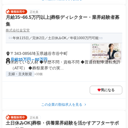
正社員
月給35~66.5万円以上|葬祭ディレクター・業界経験者募
集
株式会社金宝堂
年休115日／完休2日／土日休みOK／年収1000万円可能
〒343-0856埼玉県越谷市谷中町
月給35万円～80万円
求めている人材 ◆学歴不問・資格不問 ◆普通自動車運転免許
（AT可） ◆葬祭業界での実...
主婦・主夫歓迎
+33個
気になる
この企業の類似求人を見る
正社員
土日休みOK|葬祭・供養業界経験を活かすアフターサポ