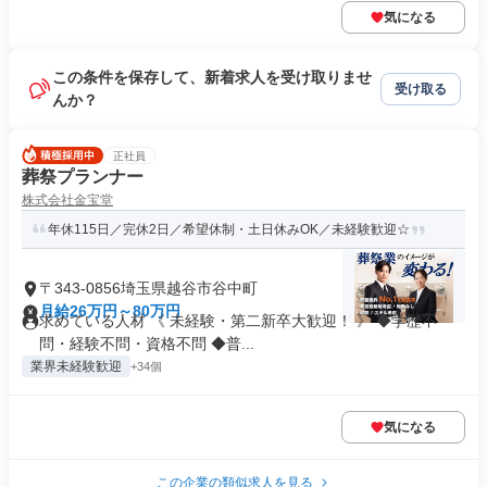
気になる
この条件を保存して、新着求人を受け取りませ
受け取る
んか？
正社員
葬祭プランナー
株式会社金宝堂
年休115日／完休2日／希望休制・土日休みOK／未経験歓迎☆
〒343-0856埼玉県越谷市谷中町
月給26万円～80万円
求めている人材 《 未経験・第二新卒大歓迎！ 》 ◆学歴不
問・経験不問・資格不問 ◆普...
業界未経験歓迎
+34個
気になる
この企業の類似求人を見る