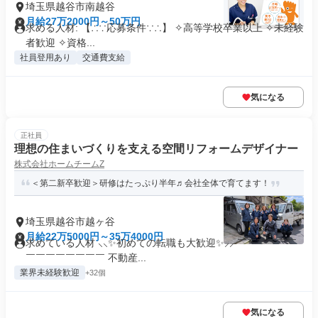
埼玉県越谷市南越谷
月給27万2000円～50万円
求める人材: 【∴∵応募条件∵∴】 ✧高等学校卒業以上 ✧未経験
者歓迎 ✧資格...
社員登用あり
交通費支給
気になる
正社員
理想の住まいづくりを支える空間リフォームデザイナー
株式会社ホームチームZ
＜第二新卒歓迎＞研修はたっぷり半年♬会社全体で育てます！
埼玉県越谷市越ヶ谷
月給22万5000円～35万4000円
求めている人材 ⸜⸜✨初めての転職も大歓迎✨⸝⸝ ￣￣￣￣￣￣
￣￣￣￣￣￣￣￣ 不動産...
業界未経験歓迎
+32個
気になる