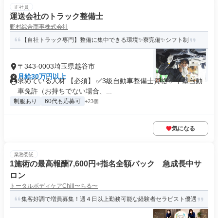
正社員
運送会社のトラック整備士
野村綜合商事株式会社
【自社トラック専門】整備に集中できる環境✨寮完備✨シフト制
〒343-0003埼玉県越谷市
月給30万円以上
求めている人材 【必須】 ✅3級自動車整備士資格 ✅中型自動
車免許（お持ちでない場合、...
制服あり
60代も応募可
+23個
気になる
業務委託
1施術の最高報酬7,600円+指名全額バック 急成長中サ
ロン
トータルボディケアChill〜ちる〜
集客好調で増員募集！週４日以上勤務可能な経験者セラピスト優遇