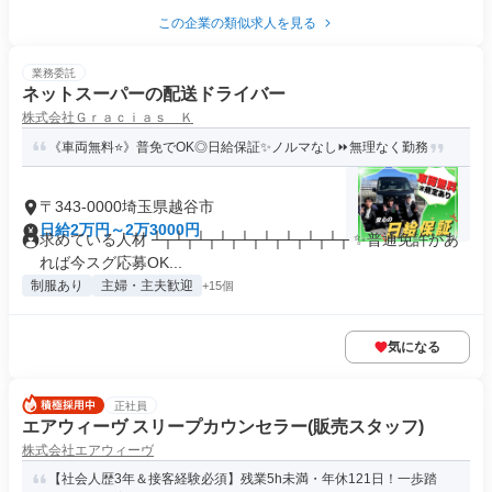
この企業の類似求人を見る
業務委託
ネットスーパーの配送ドライバー
株式会社Ｇｒａｃｉａｓ Ｋ
《車両無料⭐》普免でOK◎日給保証✨ノルマなし⏩無理なく勤務
〒343-0000埼玉県越谷市
日給2万円～2万3000円
求めている人材 ┴┬┴┬┴┬┴┬┴┬┴┬┴┬┴┬┴┬ ✨普通免許があ
れば今スグ応募OK...
制服あり
主婦・主夫歓迎
+15個
気になる
正社員
エアウィーヴ スリープカウンセラー(販売スタッフ)
株式会社エアウィーヴ
【社会人歴3年＆接客経験必須】残業5h未満・年休121日！一歩踏