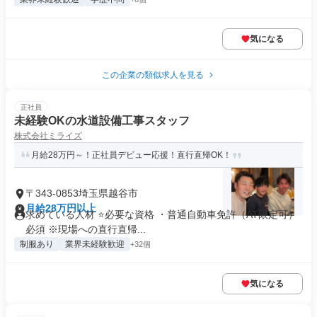
気になる
この企業の類似求人を見る
正社員
未経験OKの水道設備工事スタッフ
株式会社ミライズ
月給28万円～！正社員デビュー応援！直行直帰OK！
〒343-0853埼玉県越谷市
月給28万円以上
求めている人材 ⭐必要な資格 ・普通自動車免許（AT限定可）
必須 ※現場への直行直帰...
制服あり
業界未経験歓迎
+32個
気になる