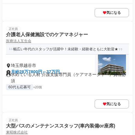
気になる
正社員
介護老人保健施設でのケアマネジャー
医療法人互生会
幅広い年代のスタッフが活躍中！未経験・経験者ともに大歓迎★
埼玉県越谷市
月給28万7800円～37万円
求めている人材 介護支援専門員（ケアマネージャー）資格必
須
60代も応募可
+20個
気になる
正社員
大型バスのメンテナンススタッフ(車内装備or座席)
東昭株式会社