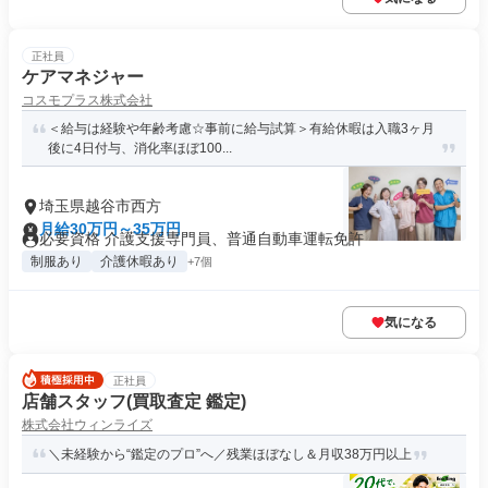
正社員
ケアマネジャー
コスモプラス株式会社
＜給与は経験や年齢考慮☆事前に給与試算＞有給休暇は入職3ヶ月
後に4日付与、消化率ほぼ100...
埼玉県越谷市西方
月給30万円～35万円
必要資格 介護支援専門員、普通自動車運転免許
制服あり
介護休暇あり
+7個
気になる
正社員
店舗スタッフ(買取査定 鑑定)
株式会社ウィンライズ
＼未経験から“鑑定のプロ”へ／残業ほぼなし＆月収38万円以上