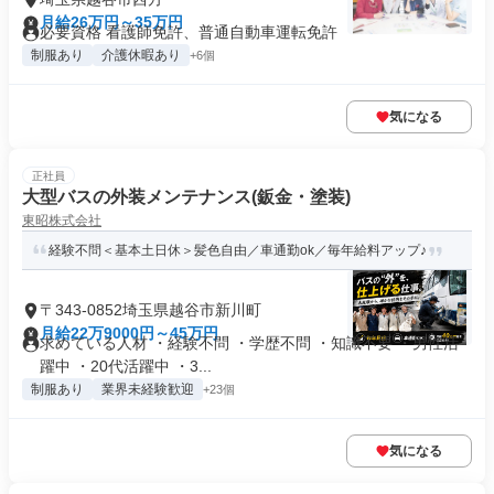
月給26万円～35万円
必要資格 看護師免許、普通自動車運転免許
制服あり
介護休暇あり
+6個
気になる
正社員
大型バスの外装メンテナンス(鈑金・塗装)
東昭株式会社
経験不問＜基本土日休＞髪色自由／車通勤ok／毎年給料アップ♪
〒343-0852埼玉県越谷市新川町
月給22万9000円～45万円
求めている人材 ・経験不問 ・学歴不問 ・知識不要 ・男性活
躍中 ・20代活躍中 ・3...
制服あり
業界未経験歓迎
+23個
気になる