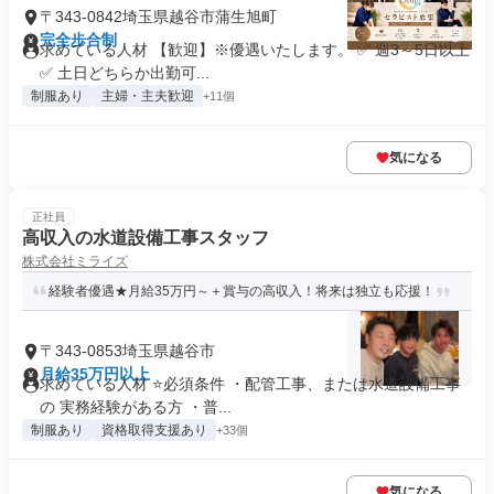
〒343-0842埼玉県越谷市蒲生旭町
完全歩合制
求めている人材 【歓迎】※優遇いたします。 ✅ 週3～5日以上
✅ 土日どちらか出勤可...
制服あり
主婦・主夫歓迎
+11個
気になる
正社員
高収入の水道設備工事スタッフ
株式会社ミライズ
経験者優遇★月給35万円～＋賞与の高収入！将来は独立も応援！
〒343-0853埼玉県越谷市
月給35万円以上
求めている人材 ⭐必須条件 ・配管工事、または水道設備工事
の 実務経験がある方 ・普...
制服あり
資格取得支援あり
+33個
気になる