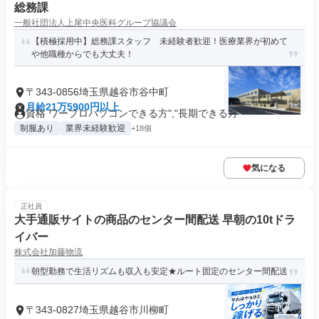
総務課
一般社団法人上尾中央医科グループ協議会
【積極採用中】総務課スタッフ 未経験者歓迎！医療業界が初めて
や他職種からでも大丈夫！
〒343-0856埼玉県越谷市谷中町
月給21万5900円以上
資格 ワープロパソコンできる方","長期できる方"
制服あり
業界未経験歓迎
+18個
気になる
正社員
大手通販サイトの商品のセンター間配送 早朝の10tドラ
イバー
株式会社加藤物流
朝型勤務で生活リズムも収入も安定★ルート固定のセンター間配送
〒343-0827埼玉県越谷市川柳町