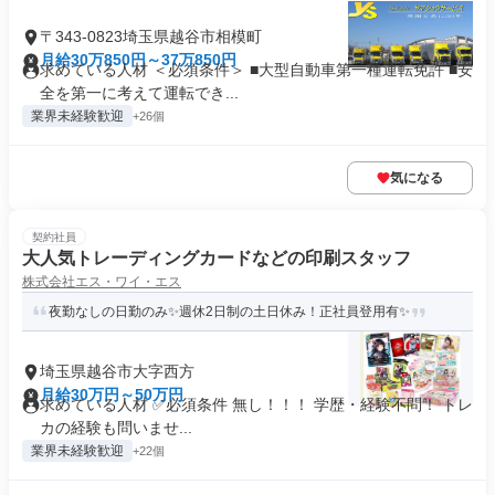
〒343-0823埼玉県越谷市相模町
月給30万850円～37万850円
求めている人材 ＜必須条件＞ ■大型自動車第一種運転免許 ■安
全を第一に考えて運転でき...
業界未経験歓迎
+26個
気になる
契約社員
大人気トレーディングカードなどの印刷スタッフ
株式会社エス・ワイ・エス
夜勤なしの日勤のみ✨週休2日制の土日休み！正社員登用有✨
埼玉県越谷市大字西方
月給30万円～50万円
求めている人材 ✅必須条件 無し！！！ 学歴・経験不問！ トレ
カの経験も問いませ...
業界未経験歓迎
+22個