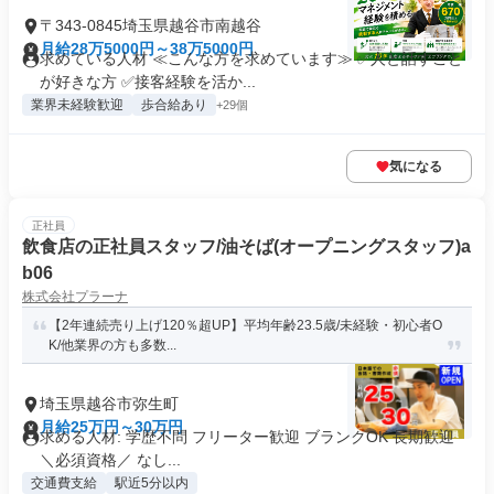
〒343-0845埼玉県越谷市南越谷
月給28万5000円～38万5000円
求めている人材 ≪こんな方を求めています≫ ✅人と話すこと
が好きな方 ✅接客経験を活か...
業界未経験歓迎
歩合給あり
+29個
気になる
正社員
飲食店の正社員スタッフ/油そば(オープニングスタッフ)a
b06
株式会社プラーナ
【2年連続売り上げ120％超UP】平均年齢23.5歳/未経験・初心者O
K/他業界の方も多数...
埼玉県越谷市弥生町
月給25万円～30万円
求める人材: 学歴不問 フリーター歓迎 ブランクOK 長期歓迎
＼必須資格／ なし...
交通費支給
駅近5分以内