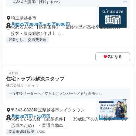
み込んだ提案に挑戦するカウ...
埼玉県越谷市
月給25万3000円～35万8000円
求める人材: 【応募条件】 ・最終学歴が高校卒業以上の方 ・
接客・販売経験1年以上（...
残業なし
交通費支給
気になる
正社員
住宅トラブル解決スタッフ
株式会社Ｅｍｍｅｔ
3年後リーダーへ／立ち上げメンバー✨／直行直帰✨
〒343-0828埼玉県越谷市レイクタウン
月給30万円～50万円
求めている人材 【必須条件】 ・39歳以下の方（長期キャリア
形成のため） ・普通自動車...
業界未経験歓迎
+23個