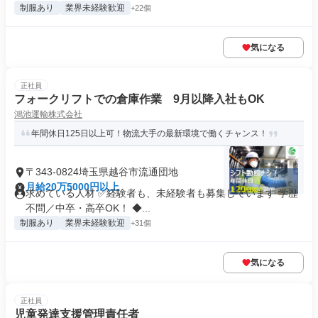
制服あり
業界未経験歓迎
+22個
気になる
正社員
フォークリフトでの倉庫作業 9月以降入社もOK
鴻池運輸株式会社
年間休日125日以上可！物流大手の最新環境で働くチャンス！
〒343-0824埼玉県越谷市流通団地
月給20万5000円以上
求めている人材 ✅経験者も、未経験者も募集しています 学歴
不問／中卒・高卒OK！ ◆...
制服あり
業界未経験歓迎
+31個
気になる
正社員
児童発達支援管理責任者