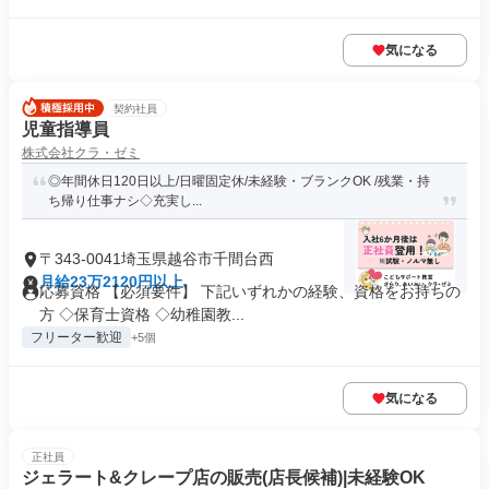
気になる
契約社員
児童指導員
株式会社クラ・ゼミ
◎年間休日120日以上/日曜固定休/未経験・ブランクOK /残業・持
ち帰り仕事ナシ◇充実し...
〒343-0041埼玉県越谷市千間台西
月給23万2120円以上
応募資格 【必須要件】 下記いずれかの経験、資格をお持ちの
方 ◇保育士資格 ◇幼稚園教...
フリーター歓迎
+5個
気になる
正社員
ジェラート&クレープ店の販売(店長候補)|未経験OK