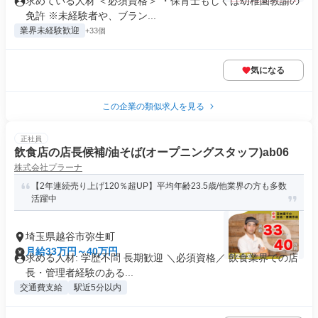
求めている人材 ＜必須資格＞ ・保育士もしくは幼稚園教諭の
免許 ※未経験者や、ブラン...
業界未経験歓迎
+33個
気になる
この企業の類似求人を見る
正社員
飲食店の店長候補/油そば(オープニングスタッフ)ab06
株式会社プラーナ
【2年連続売り上げ120％超UP】平均年齢23.5歳/他業界の方も多数
活躍中
埼玉県越谷市弥生町
月給33万円～40万円
求める人材: 学歴不問 長期歓迎 ＼必須資格／ 飲食業界での店
長・管理者経験のある...
交通費支給
駅近5分以内