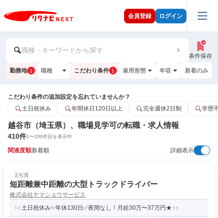
会員登録
ログイン
職種・キーワードから探す
条件保存
勤務地
職種
こだわり条件
雇用形態
年収
新着のみ
1
1
こだわり条件の追加設定を忘れていませんか？
土日祝休み
年間休日120日以上
完全週休2日制
学歴
越谷市（埼玉県）、職場見学可の転職・求人情報
410
件
1
〜
100
件目を表示中
関連度順
新着順
詳細表示
正社員
短距離兼中距離の大型トラックドライバー
株式会社ヤマショウサービス
土日祝休み✨年休130日✅夜間なし！月給30万〜37万円★