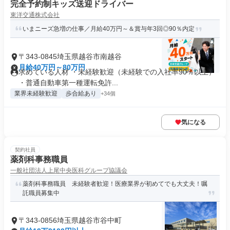
完全予約制キッズ送迎ドライバー
東洋交通株式会社
いまニーズ急増の仕事／月給40万円～＆賞与年3回◎90％内定
〒343-0845埼玉県越谷市南越谷
月給40万円～80万円
求めている人材 ・未経験歓迎（未経験での入社率90％以上）
・普通自動車第一種運転免許...
業界未経験歓迎
歩合給あり
+34個
気になる
契約社員
薬剤科事務職員
一般社団法人上尾中央医科グループ協議会
薬剤科事務職員 未経験者歓迎！医療業界が初めてでも大丈夫！嘱
託職員募集中
〒343-0856埼玉県越谷市谷中町