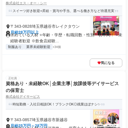
株式会社エス・オー・シー
スイーツ好き歓迎⭐昇給・賞与や手当、選べる働き方など待遇充実
〒343-0828埼玉県越谷市レイクタウン
月給28万円以上
求めている人材 ⭐年齢・学歴・転職回数・性別一切不問！ ⭐未
経験者歓迎 ※飲食店経験...
制服あり
業界未経験歓迎
+34個
気になる
正社員
資格あり・未経験OK│企業主導│放課後等デイサービス
の保育士
株式会社デイサービス
時短勤務・入社日相談OK！ブランクOK◎残業ほぼナシ✨
〒343-0857埼玉県越谷市新越谷
月給25万円～28万円