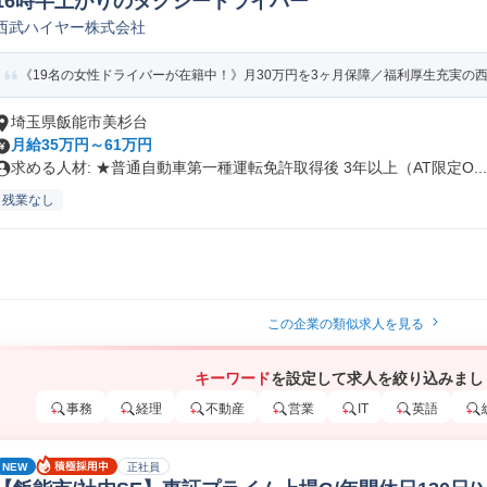
16時半上がりのタクシードライバー
西武ハイヤー株式会社
《19名の女性ドライバーが在籍中！》月30万円を3ヶ月保障／福利厚生充実の西武
埼玉県飯能市美杉台
月給35万円～61万円
求める人材: ★普通自動車第一種運転免許取得後 3年以上（AT限定O...
残業なし
この企業の類似求人を見る
キーワード
を設定して求人を絞り込みまし
事務
経理
不動産
営業
IT
英語
NEW
正社員