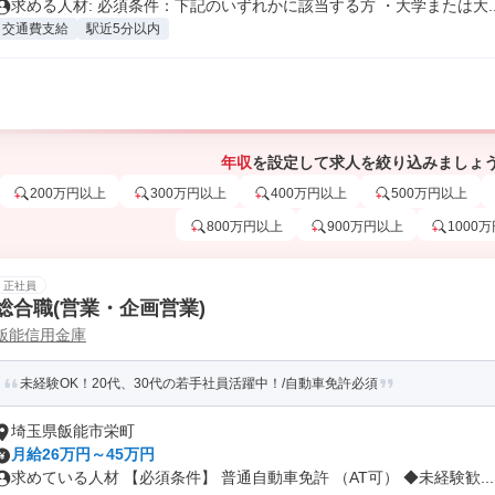
求める人材: 必須条件：下記のいずれかに該当する方 ・大学または大..
交通費支給
駅近5分以内
年収
を設定して求人を絞り込みましょ
200万円以上
300万円以上
400万円以上
500万円以上
800万円以上
900万円以上
1000
正社員
総合職(営業・企画営業)
飯能信用金庫
未経験OK！20代、30代の若手社員活躍中！/自動車免許必須
埼玉県飯能市栄町
月給26万円～45万円
求めている人材 【必須条件】 普通自動車免許 （AT可） ◆未経験歓...