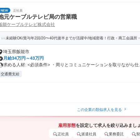
NEW
正社員
地元ケーブルテレビ局の営業職
飯能ケーブルテレビ株式会社
未経験OK/賞与年2回/20〜40代後半までが活躍中/地域密着！行政・商工会議所・
埼玉県飯能市
月給34万円～43万円
求める人材: <必須条件> ・周りとコミュニケーションを取りながら仕..
交通費支給
この企業の類似求人を見る
雇用形態
を設定して求人を絞り込みまし
正社員
派遣社員
業務委託
契