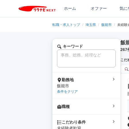
ホーム
オファー
気に
転職・求人トップ
/
埼玉県
/
飯能市
/
未経験
飯
キーワード
267
こだ
勤務地
飯能市
条件をクリア
職種
こだわり条件
未経験者歓迎