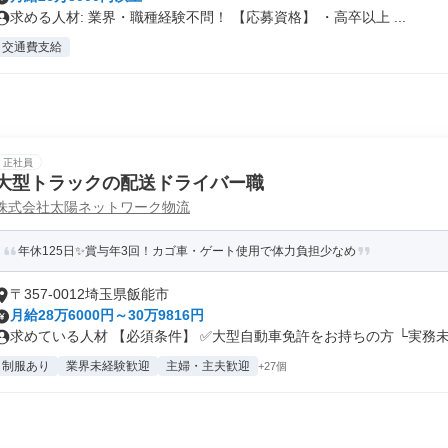
求める人材: 業界・職種経験不問！ 【応募資格】 ・高卒以上 ...
交通費支給
正社員
大型トラックの配送ドライバー職
株式会社太陽ネットワーク物流
年休125日✨賞与年3回！カゴ車・ゲート使用で体力負担少なめ
〒357-0012埼玉県飯能市
月給28万6000円～30万9816円
求めている人材 【必須条件】 ✅大型自動車免許をお持ちの方 └実務未.
制服あり
業界未経験歓迎
主婦・主夫歓迎
+27個