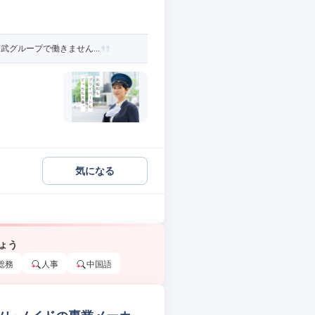
グループで働きません...
気になる
ょう
総務
人事
中国語