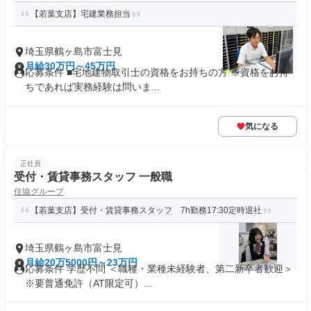
【若葉支店】宅建業務担当
埼玉県鶴ヶ島市富士見
月給30万円～45万円
応募条件 ■宅地建物取引士の資格をお持ちの方 ※資格をお持
ちであれば実務経験は問いま...
気になる
正社員
受付・賃貸事務スタッフ 一般職
住協グループ
【若葉支店】受付・賃貸事務スタッフ 7h勤務17:30定時退社
埼玉県鶴ヶ島市富士見
月給20万5000円～23万円
応募条件 学歴不問 ＜職種・業種未経験者、第二新卒者歓迎＞
※要普通免許（AT限定可）...