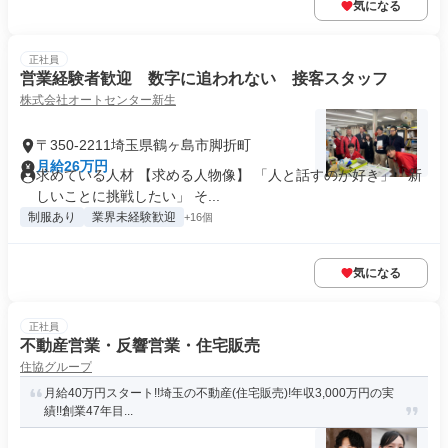
気になる
正社員
営業経験者歓迎 数字に追われない 接客スタッフ
株式会社オートセンター新生
〒350-2211埼玉県鶴ヶ島市脚折町
月給26万円
求めている人材 【求める人物像】 「人と話すのが好き」「新
しいことに挑戦したい」 そ...
制服あり
業界未経験歓迎
+16個
気になる
正社員
不動産営業・反響営業・住宅販売
住協グループ
月給40万円スタート!!埼玉の不動産(住宅販売)!年収3,000万円の実
績!!創業47年目...