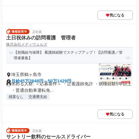
気になる
正社員
土日祝休みの訪問看護 管理者
株式会社メディウェルズ
【前職給与保障】 看護師経験でステップアップ！【訪問看護／管
理者募集】
埼玉県鶴ヶ島市
月給45万2848円～50万1429円
求める人材: ＜応募条件＞ ・正看護師免許 ・病棟経験5年以上
・普通自動車運転免...
残業なし
交通費支給
気になる
正社員
サントリー飲料のセールスドライバー