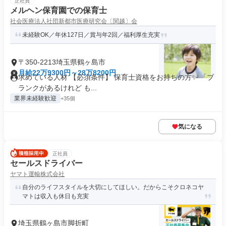
正社員
メルヘン保育園での保育士
社会医療法人社団新都市医療研究会〔関越〕会
未経験OK／年休127日／賞与年2回／福利厚生充実
〒350-2213埼玉県鶴ヶ島市
月給22万9300円～28万8200円
求めている人材 【必須条件】 保育士資格をお持ちの方✨ 「ブ
ランクがあるけれど も...
業界未経験歓迎
+35個
気になる
正社員
セールスドライバー
ヤマト運輸株式会社
自分のライフスタイルを大切にしてほしい。だからこそクロネコヤ
マトは収入も休日も充実
埼玉県鶴ヶ島市脚折町