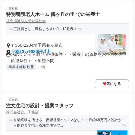
正社員
特別養護老人ホーム 鶴ヶ丘の里 での栄養士
社会福祉法人相愛福祉会
正社員として勤務しやすい9～18勤務！
〒350-2204埼玉県鶴ヶ島市
月給20万9080円以上
求めている人材 ＜必須条件＞ ・栄養士の資格をお持ちの方 ＜
歓迎条件＞ ・学歴不問 ...
業界未経験歓迎
+10個
気になる
正社員
注文住宅の設計・提案スタッフ
株式会社古川工務店
営業経験を活せる！反響営業×ノルマなし！ ＼月給48万円／設計か
ら提案まで携わる注文住宅プ...