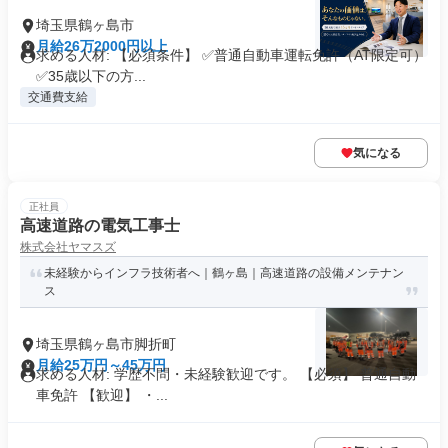
埼玉県鶴ヶ島市
月給26万2000円以上
求める人材: 【必須条件】 ✅️普通自動車運転免許（AT限定可）
✅️35歳以下の方...
交通費支給
気になる
正社員
高速道路の電気工事士
株式会社ヤマスズ
未経験からインフラ技術者へ｜鶴ヶ島｜高速道路の設備メンテナン
ス
埼玉県鶴ヶ島市脚折町
月給25万円～45万円
求める人材: 学歴不問・未経験歓迎です。 【必須】 普通自動
車免許 【歓迎】 ・...