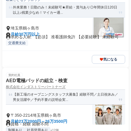
外来業務！日勤のみ！未経験可★昇給・賞与あり◎年間休日120日
以上♪残業少なめ！マイカー通...
埼玉県鶴ヶ島市
月給30万円以上
求める人材: 【必須】 准看護師免許 【必要経験】 未経験可
交通費支給
気になる
契約社員
AED電極パッドの組立・検査
株式会社インダストリーパートナーズ
【新工場のオープニングスタッフ大募集】経験不問／土日祝休み／
男女活躍中／予約不要の説明会実...
〒350-2214埼玉県鶴ヶ島市
月給23万2000円～26万3500円
資格・経験 経験不問
制服あり
社員登用あり
+12個