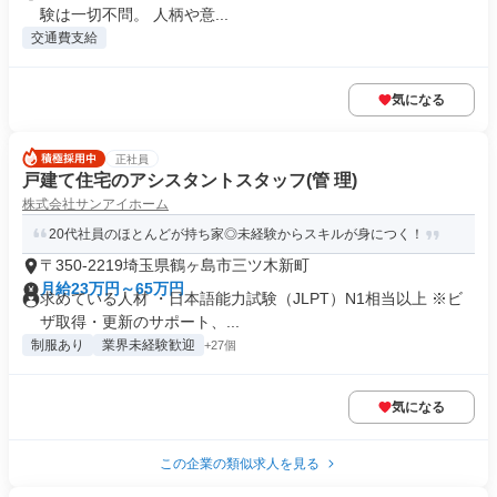
験は一切不問。 人柄や意...
交通費支給
気になる
正社員
戸建て住宅のアシスタントスタッフ(管 理)
株式会社サンアイホーム
20代社員のほとんどが持ち家◎未経験からスキルが身につく！
〒350-2219埼玉県鶴ヶ島市三ツ木新町
月給23万円～65万円
求めている人材 ・日本語能力試験（JLPT）N1相当以上 ※ビ
ザ取得・更新のサポート、...
制服あり
業界未経験歓迎
+27個
気になる
この企業の類似求人を見る