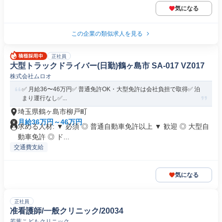
気になる
この企業の類似求人を見る
正社員
大型トラックドライバー(日勤)鶴ヶ島市 SA-017 VZ017
株式会社ムロオ
✅️ 月給36〜46万円✅️ 普通免許OK・大型免許は会社負担で取得✅️ 泊
まり運行なし✅...
埼玉県鶴ヶ島市柳戸町
月給36万円～46万円
求める人材: ▼ 必須 ◎ 普通自動車免許以上 ▼ 歓迎 ◎ 大型自
動車免許 ◎ ド...
交通費支給
気になる
正社員
准看護師/一般クリニック/20034
若葉こどもクリニック