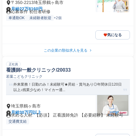
〒350-2213埼玉県鶴ヶ島市
月給22万8160円
応募条件 初任者研修
車通勤OK
未経験者歓迎
+2個
気になる
この企業の類似求人を見る
正社員
看護師/一般クリニック/20033
若葉こどもクリニック
外来業務！日勤のみ！未経験可★昇給・賞与あり◎年間休日120日
以上♪残業少なめ！マイカー通...
埼玉県鶴ヶ島市
月給30万円以上
求める人材: 【必須】 正看護師免許 【必要経験】 未経験可
交通費支給