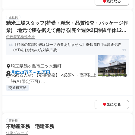
気になる
正社員
精米工場スタッフ(荷受・精米・品質検査・パッケージ作
業) 地元で腰を据えて働ける|完全週休2日制&年休123
伊丹産業株式会社
日以上
【精米の知識や経験は一切必要ありません】※45歳以下&普通免許
(MT)をお持ちの方対象※残...
埼玉県鶴ヶ島市三ツ木新町
月給23万円～35万円
求める人材: 【応募資格】 <必須> ・高卒以上 ・普通自動車免
許(AT限定不可) ...
交通費支給
気になる
正社員
不動産業務 宅建業務
住協グループ