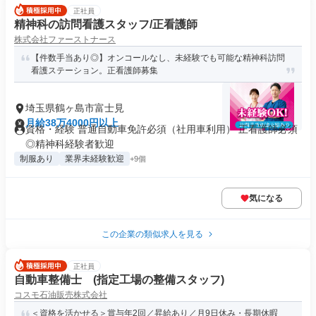
正社員
精神科の訪問看護スタッフ/正看護師
株式会社ファーストナース
【件数手当あり◎】オンコールなし、未経験でも可能な精神科訪問
看護ステーション。正看護師募集
埼玉県鶴ヶ島市富士見
月給38万4000円以上
資格・経験 普通自動車免許必須（社用車利用） 正看護師必須
◎精神科経験者歓迎
制服あり
業界未経験歓迎
+9個
気になる
この企業の類似求人を見る
正社員
自動車整備士 (指定工場の整備スタッフ)
コスモ石油販売株式会社
＜資格を活かせる＞賞与年2回／昇給あり／月9日休み・長期休暇