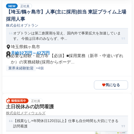
NEW
正社員
【埼玉/鶴ヶ島市】人事(主に採用)担当 東証プライム上場
採用人事
株式会社オプトラン
オプトランは第二創業期を迎え、国内外で事業拡大を加速していま
す。 今後は日本のみならず、中...
埼玉県鶴ヶ島市
月給32万円～42万円
必要な経験・能力等 【必須】■採用業務（新卒・中途いずれ
か）の実務経験(採用からボーデ...
業界未経験歓迎
+4個
気になる
正社員
土日祝休みの訪問看護
株式会社メディウェルズ
【残業なし×年間休日120日以上】仕事も自分時間も大切にできる
訪問看護