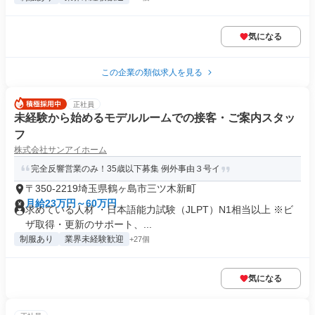
気になる
この企業の類似求人を見る
正社員
未経験から始めるモデルルームでの接客・ご案内スタッ
フ
株式会社サンアイホーム
完全反響営業のみ！35歳以下募集 例外事由３号イ
〒350-2219埼玉県鶴ヶ島市三ツ木新町
月給23万円～60万円
求めている人材 ・日本語能力試験（JLPT）N1相当以上 ※ビ
ザ取得・更新のサポート、...
制服あり
業界未経験歓迎
+27個
気になる