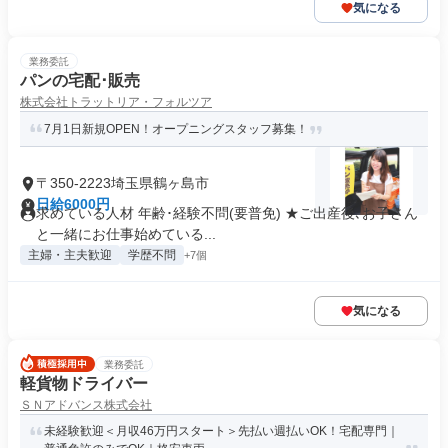
気になる
業務委託
パンの宅配･販売
株式会社トラットリア・フォルツア
7月1日新規OPEN！オープニングスタッフ募集！
〒350-2223埼玉県鶴ヶ島市
日給6000円
求めている人材 年齢･経験不問(要普免) ★ご出産後､お子さん
と一緒にお仕事始めている...
主婦・主夫歓迎
学歴不問
+7個
気になる
業務委託
軽貨物ドライバー
ＳＮアドバンス株式会社
未経験歓迎＜月収46万円スタート＞先払い週払いOK！宅配専門｜