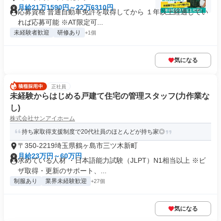
月給21万1590円～22万6310円
応募資格 普通自動車免許を取得してから １年以上経過してい
れば応募可能 ※AT限定可...
未経験者歓迎
研修あり
+1個
気になる
正社員
未経験からはじめる戸建て住宅の管理スタッフ(力作業な
し)
株式会社サンアイホーム
持ち家取得支援制度で20代社員のほとんどが持ち家◎
〒350-2219埼玉県鶴ヶ島市三ツ木新町
月給23万円～60万円
求めている人材 ・日本語能力試験（JLPT）N1相当以上 ※ビ
ザ取得・更新のサポート、...
制服あり
業界未経験歓迎
+27個
気になる