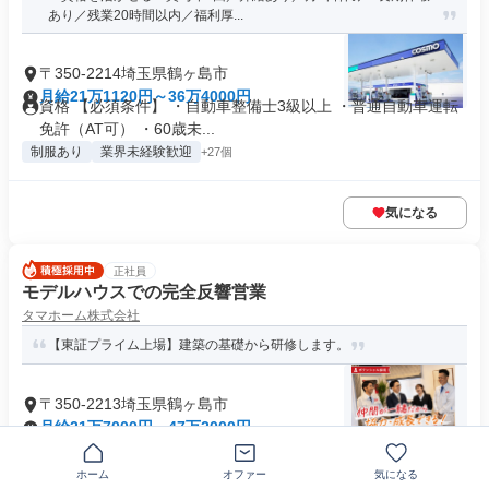
あり／残業20時間以内／福利厚...
〒350-2214埼玉県鶴ヶ島市
月給21万1120円～36万4000円
資格 【必須条件】 ・自動車整備士3級以上 ・普通自動車運転
免許（AT可） ・60歳未...
制服あり
業界未経験歓迎
+27個
気になる
正社員
モデルハウスでの完全反響営業
タマホーム株式会社
【東証プライム上場】建築の基礎から研修します。
〒350-2213埼玉県鶴ヶ島市
月給21万7000円～47万2000円
業界未経験歓迎
歩合給あり
+10個
ホーム
オファー
気になる