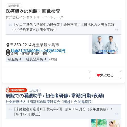
契約社員
医療機器の包装・画像検査
株式会社インダストリーパートナーズ
【シニア世代も活躍中の軽作業】経験不問／土日祝休み／男女活躍
中／予約不要の説明会実施中
〒350-2214埼玉県鶴ヶ島市
月給21万6000円～24万6420円
資格・経験 経験不問
制服あり
社員登用あり
+13個
気になる
正社員
病院での看護助手 / 初任者研修 / 常勤(日勤+夜勤)
社会医療法人社団新都市医療研究会〔関越〕会 関越病院
【未経験者も応募可】賞与年2回 計4.00ヶ月分（前年度実績）！
【年休120日以上】