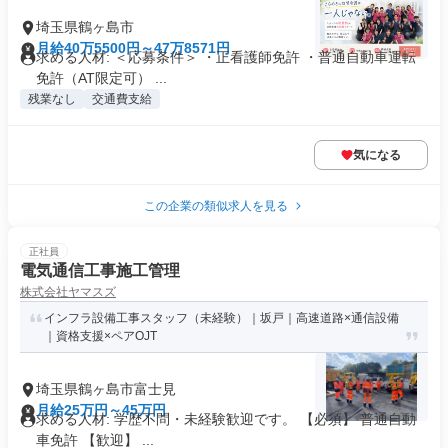
埼玉県鶴ヶ島市
月給40万5500円～47万8571円
求める人材: ＜応募条件＞ ・正看護師免許 ・普通自動車運転
免許（AT限定可） ...
残業なし
交通費支給
気になる
この企業の類似求人を見る
正社員
電気通信工事施工管理
株式会社ヤマスズ
インフラ設備工事スタッフ（未経験）｜坂戸｜高速道路×通信設備
｜資格支援×ペアOJT
埼玉県鶴ヶ島市富士見
月給25万円～45万円
求める人材: 学歴不問・未経験歓迎です。 【必須】 普通自動
車免許 【歓迎】 ...