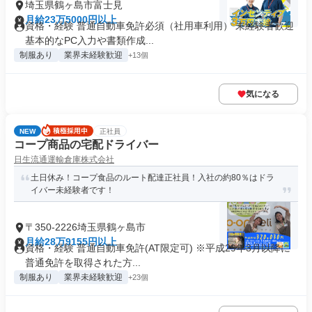
埼玉県鶴ヶ島市富士見
月給23万5000円以上
資格・経験 普通自動車免許必須（社用車利用） 未経験者歓迎
基本的なPC入力や書類作成...
制服あり
業界未経験歓迎
+13個
気になる
NEW
正社員
コープ商品の宅配ドライバー
日生流通運輸倉庫株式会社
土日休み！コープ食品のルート配達正社員！入社の約80％はドラ
イバー未経験者です！
〒350-2226埼玉県鶴ヶ島市
月給28万9155円以上
資格・経験 普通自動車免許(AT限定可) ※平成29年3月以降に
普通免許を取得された方...
制服あり
業界未経験歓迎
+23個