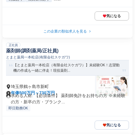
気になる
この企業の類似求人を見る
正社員
薬剤師(調剤薬局/正社員)
とまと薬局一本松店(有限会社スケガワ)
【とまと薬局一本松店（有限会社スケガワ）】未経験OK！志望動
機の作成も一緒に伴走！現役薬剤...
埼玉県鶴ヶ島市新町
年俸500万円～730万円
求める人材: 【必須条件】 薬剤師免許をお持ちの方 ※未経験
の方・新卒の方・ブランク...
即日勤務OK
気になる