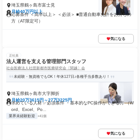
埼玉県鶴ヶ島市富士見
月給40万円以上
応募条件 ＜高卒以上＞ ＜必須＞ ■普通自動車免許をお持ちの
方（AT限定可）
気になる
正社員
法人運営を支える管理部門スタッフ
社会医療法人社団新都市医療研究会〔関越〕会
未経験・無資格でもOK！年休127日♪各種手当多数あり！
埼玉県鶴ヶ島市大字脚折
月給20万3615円～27万3225円
求めている人材 ✅必須条件 ・基本的なPC操作ができる方 （W
ord、Excel、Po...
業界未経験歓迎
+41個
気になる