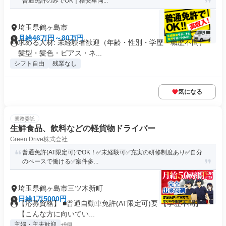
普通免許のみでOK｜格安車両...
埼玉県鶴ヶ島市
月給46万円～80万円
求める人材: 未経験者歓迎（年齢・性別・学歴・職歴不問） *
髪型・髪色・ピアス・ネ...
シフト自由
残業なし
気になる
業務委託
生鮮食品、飲料などの軽貨物ドライバー
Green Drive株式会社
普通免許(AT限定可)でOK！✅未経験可✅充実の研修制度あり✅自分
のペースで働ける✅案件多...
埼玉県鶴ヶ島市三ツ木新町
日給1万5000円
【応募資格】 ■普通自動車免許(AT限定可)要 【学歴不問】
【こんな方に向いてい...
主婦・主夫歓迎
+9個