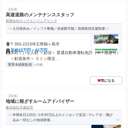
正社員
高速道路のメンテナンススタッフ
有限会社ロックエンジニアリング
土日祝休み／インフラ整備／未経験可能／資格取得支援制度
〒350-2223埼玉県鶴ヶ島市
月給23万円～43万円
求めている人材 ＜必須＞ 普通自動車運転免許（ＡＴ限定可）
＜歓迎条件＞ ５トン限定...
業界未経験歓迎
+15個
気になる
正社員
地域に根ざすルームアドバイザー
株式会社大成住宅
年間休日120日✅️1件30万以上のインセンで安定✅️テレアポ・飛び
込み一切なしの地域密着...