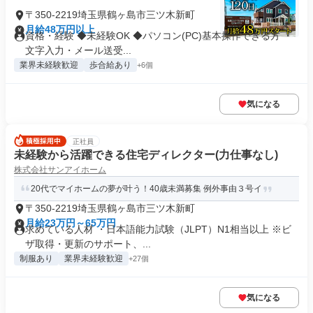
〒350-2219埼玉県鶴ヶ島市三ツ木新町
月給48万円以上
資格・経験 ◆未経験OK ◆パソコン(PC)基本操作できる方 ・
文字入力・メール送受...
業界未経験歓迎
歩合給あり
+6個
気になる
正社員
未経験から活躍できる住宅ディレクター(力仕事なし)
株式会社サンアイホーム
20代でマイホームの夢が叶う！40歳未満募集 例外事由３号イ
〒350-2219埼玉県鶴ヶ島市三ツ木新町
月給23万円～65万円
求めている人材 ・日本語能力試験（JLPT）N1相当以上 ※ビ
ザ取得・更新のサポート、...
制服あり
業界未経験歓迎
+27個
気になる