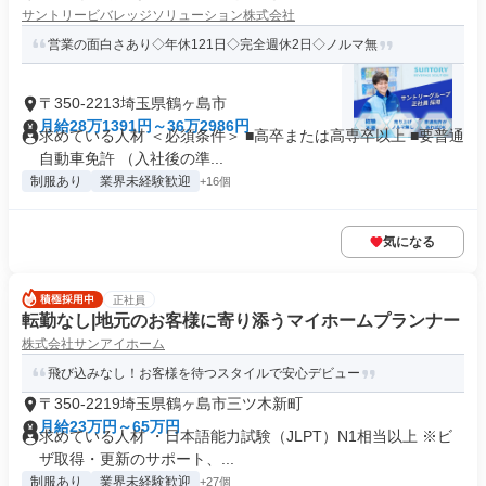
サントリービバレッジソリューション株式会社
営業の面白さあり◇年休121日◇完全週休2日◇ノルマ無
〒350-2213埼玉県鶴ヶ島市
月給28万1391円～36万2986円
求めている人材 ＜必須条件＞ ■高卒または高専卒以上 ■要普通
自動車免許 （入社後の準...
制服あり
業界未経験歓迎
+16個
気になる
正社員
転勤なし|地元のお客様に寄り添うマイホームプランナー
株式会社サンアイホーム
飛び込みなし！お客様を待つスタイルで安心デビュー
〒350-2219埼玉県鶴ヶ島市三ツ木新町
月給23万円～65万円
求めている人材 ・日本語能力試験（JLPT）N1相当以上 ※ビ
ザ取得・更新のサポート、...
制服あり
業界未経験歓迎
+27個