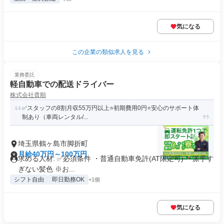
気になる
この企業の類似求人を見る
業務委託
軽自動車での配送ドライバー
株式会社貴順
✅スタッフの8割月収55万円以上⭐️初期費用0円⭐️安心のサポート体
制あり（車両レンタル/...
埼玉県鶴ヶ島市脚折町
月給40万円～100万円
求める人材: ✅️必須条件 ・普通自動車免許(AT限定可) ・派手す
ぎない髪色 ※お...
シフト自由
即日勤務OK
+1個
気になる