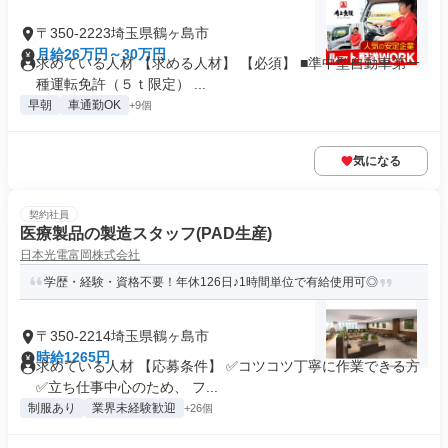
〒350-2223埼玉県鶴ヶ島市
月給26万円～30万円
求めている人材 【求める人材】 【必須】 ■準中型自動車第一
種運転免許（５ｔ限定） ...
早朝
車通勤OK
+9個
気になる
契約社員
医療製品の製造スタッフ(PAD生産)
日本光電富岡株式会社
学歴・経験・資格不要！年休126日♪1時間単位で有給使用可◎
〒350-2214埼玉県鶴ヶ島市
時給1265円
求めている人材 【応募条件】 ✅コツコツ丁寧に作業できる方
✅立ち仕事中心のため、 フ...
制服あり
業界未経験歓迎
+26個