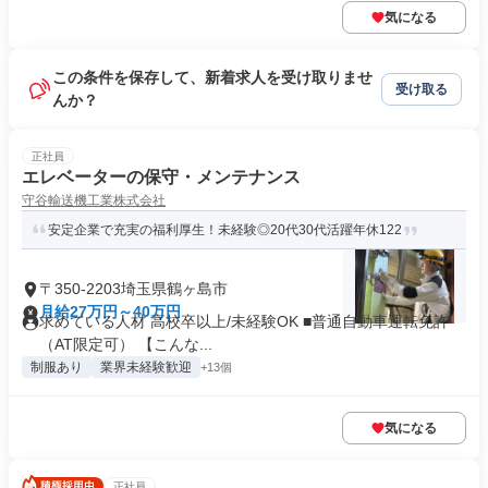
気になる
この条件を保存して、新着求人を受け取りませ
受け取る
んか？
正社員
エレベーターの保守・メンテナンス
守谷輸送機工業株式会社
安定企業で充実の福利厚生！未経験◎20代30代活躍年休122
〒350-2203埼玉県鶴ヶ島市
月給27万円～40万円
求めている人材 高校卒以上/未経験OK ■普通自動車運転免許
（AT限定可） 【こんな...
制服あり
業界未経験歓迎
+13個
気になる
正社員