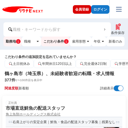
会員登録
ログイン
職種・キーワードから探す
条件保存
勤務地
職種
こだわり条件
雇用形態
年収
新着のみ
1
1
こだわり条件の追加設定を忘れていませんか？
土日祝休み
年間休日120日以上
完全週休2日制
学歴
鶴ヶ島市（埼玉県）、未経験者歓迎の転職・求人情報
377
件
1
〜
100
件目を表示中
関連度順
新着順
詳細表示
正社員
市場直送鮮魚の配送スタッフ
角上魚類ホールディングス株式会社
右肩上がりの安定企業｜鮮魚・食品の配送スタッフ募集｜残業なし