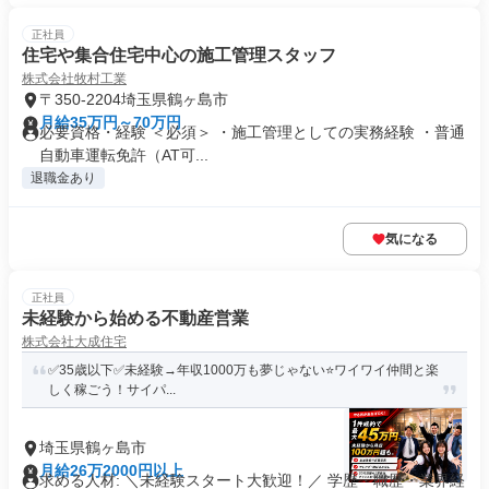
正社員
住宅や集合住宅中心の施工管理スタッフ
株式会社牧村工業
〒350-2204埼玉県鶴ヶ島市
月給35万円～70万円
必要資格・経験 ＜必須＞ ・施工管理としての実務経験 ・普通
自動車運転免許（AT可...
退職金あり
気になる
正社員
未経験から始める不動産営業
株式会社大成住宅
✅️35歳以下✅️未経験→年収1000万も夢じゃない⭐️ワイワイ仲間と楽
しく稼ごう！サイパ...
埼玉県鶴ヶ島市
月給26万2000円以上
求める人材: ＼未経験スタート大歓迎！／ 学歴・職歴・業界経