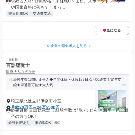
求める人材: ◎無資格・未経験OK また、スポーツトレーナー
や国家資格に落ちてしまっ...
即日勤務OK
交通費支給
気になる
この企業の類似求人を見る
正社員
言語聴覚士
医療法人のぞみ会
経験年数は問いません◆年間休日・休暇129日♪17:00終業！賞与支
給★車通勤可能★大人気...
埼玉県北足立郡伊奈町小室
月給20万円～24万5500円
必要資格 言語聴覚士 ※経験年数は問いません ※新卒・第二新
卒の方もOK！
介護休暇あり
車通勤OK
+5個