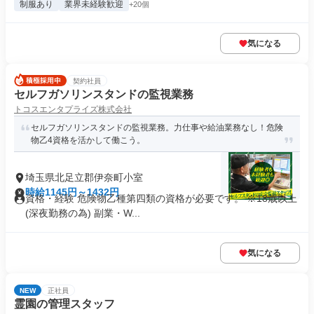
制服あり
業界未経験歓迎
+20個
気になる
契約社員
セルフガソリンスタンドの監視業務
トコスエンタプライズ株式会社
セルフガソリンスタンドの監視業務。力仕事や給油業務なし！危険
物乙4資格を活かして働こう。
埼玉県北足立郡伊奈町小室
時給1145円～1432円
資格・経験 危険物乙種第四類の資格が必要です。 ※18歳以上
(深夜勤務の為) 副業・W...
気になる
NEW
正社員
霊園の管理スタッフ