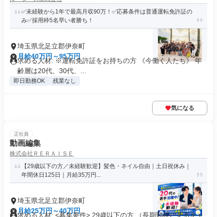
✅未経験から1年で最高月収90万！✅応募条件は普通運転免許証の
み✅採用枠5名早い者勝ち！
埼玉県北足立郡伊奈町
月給40万円～95万円
求める人材: ※運転免許証をお持ちの方 《今働く人たち》 年
齢層は20代、30代、...
即日勤務OK
残業なし
気になる
正社員
動画編集
株式会社ＲＥＲＡＩＳＥ
【29歳以下の方／未経験歓迎】髪色・ネイル自由｜土日祝休み｜
年間休日125日｜月給35万円...
埼玉県北足立郡伊奈町
月給25万円～40万円
求める人材: <募集要件> 29歳以下の方 （長期勤続によるキャ