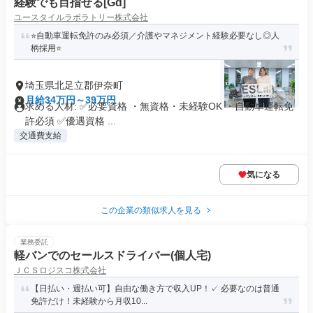
経験でも目指せる[Gd]
ユースタイルラボラトリー株式会社
⭐️自動車運転免許のみ必須／介護やマネジメント経験必要なし◎人
柄採用⭐️
埼玉県北足立郡伊奈町
月給34万円～39万円
求める人材: ✅必要資格 ・無資格・未経験OK ・自動車運転免
許必須 ✅優遇資格 ...
交通費支給
気になる
この企業の類似求人を見る
業務委託
軽バンでのセールスドライバー(個人宅)
ＪＣＳロジスコ株式会社
【日払い・週払い可】自由な働き方で収入UP！✓ 必要なのは普通
免許だけ！未経験から月収10...