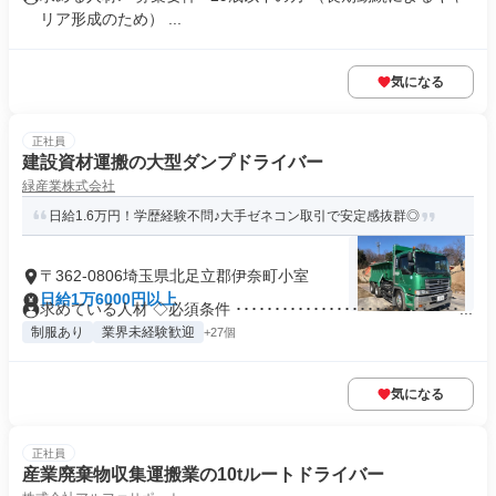
リア形成のため） ...
気になる
正社員
建設資材運搬の大型ダンプドライバー
緑産業株式会社
日給1.6万円！学歴経験不問♪大手ゼネコン取引で安定感抜群◎
〒362-0806埼玉県北足立郡伊奈町小室
日給1万6000円以上
求めている人材 ◇必須条件 ･････････････････････････････...
制服あり
業界未経験歓迎
+27個
気になる
正社員
産業廃棄物収集運搬業の10tルートドライバー