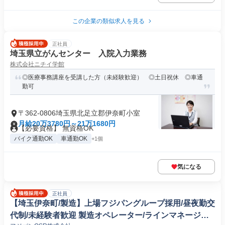
この企業の類似求人を見る
正社員
埼玉県立がんセンター 入院入力業務
株式会社ニチイ学館
◎医療事務講座を受講した方（未経験歓迎） ◎土日祝休 ◎車通
勤可
〒362-0806埼玉県北足立郡伊奈町小室
月給20万3780円～21万1680円
【必要資格】 無資格OK
バイク通勤OK
車通勤OK
+1個
気になる
正社員
【埼玉伊奈町/製造】上場フジパングループ採用/昼夜勤交
代制/未経験者歓迎 製造オペレーター/ラインマネージャ