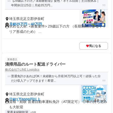
【29歳以下の方／未経験歓迎】髪色・ネイル自由｜土日祝休み｜
年間休日125日｜月給35万円...
埼玉県北足立郡伊奈町
月給25万円～40万円
求める人材: <募集要件> 29歳以下の方 （長期勤続によるキャ
リア形成のため） ...
気になる
業務委託
清掃用品のルート配送ドライバー
株式会社T-LINE Logistics
普通免許があればOK！未経験から月収36万円以上可！頑張った分
だけ収入アップできます！希望...
埼玉県北足立郡伊奈町
日給1万8000円以上
資格・経験 普通自動車運転免許（AT限定可） ◎車の持ち込み
も大歓迎
業界未経験歓迎
+9個