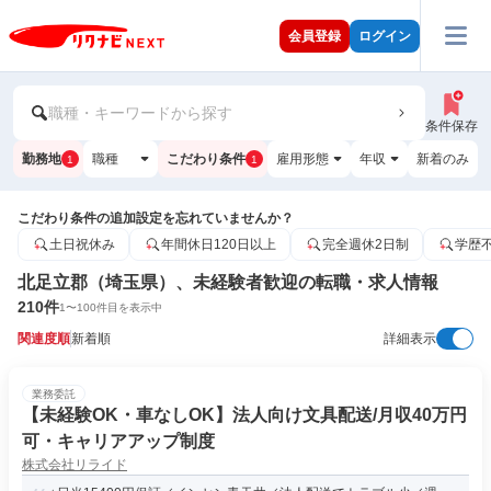
会員登録
ログイン
職種・キーワードから探す
条件保存
勤務地
職種
こだわり条件
雇用形態
年収
新着のみ
1
1
こだわり条件の追加設定を忘れていませんか？
土日祝休み
年間休日120日以上
完全週休2日制
学歴
北足立郡（埼玉県）、未経験者歓迎の転職・求人情報
210
件
1
〜
100
件目を表示中
関連度順
新着順
詳細表示
業務委託
【未経験OK・車なしOK】法人向け文具配送/月収40万円
可・キャリアアップ制度
株式会社リライド