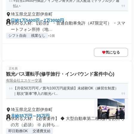
⭐日当15400円保証／インセン青天井／法人配送でトラブル少／週
払い
埼玉県北足立郡伊奈町
日給1万5400円～2万3000円
求める人材: 【必須】 ・普通自動車免許（AT限定可） ・スマ
ートフォン所持（地...
シフト自由
残業なし
+1個
気になる
正社員
観光バス運転手(修学旅行・インバウンド案件中心)
有限会社エスケー交通
【月収50万円可／賞与100万円超実績】未経験OK（練習生制度）
｜順次"新車"導入の観光バ...
埼玉県北足立郡伊奈町
月給35万円～55万円
求める人材: 【必要要件】 ◆ 大型自動車第二種免許をお持ち
の方（必須） ※ お持ち...
即日勤務OK
交通費支給