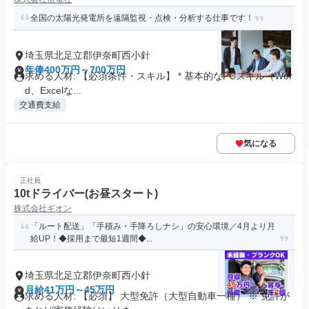
全国の太陽光発電所を遠隔監視・点検・分析する仕事です！
埼玉県北足立郡伊奈町西小針
年俸400万円～700万円
求める人材: 【必須条件・スキル】 * 基本的なPCスキル（Wor
d、Excelな...
交通費支給
気になる
正社員
10tドライバー(お昼スタート)
株式会社ギオン
「ルート配送」「手積み・手降ろしナシ」の安心環境／4月より月
給UP！◆採用まで最短1週間◆...
埼玉県北足立郡伊奈町西小針
月給41万円～45万円
求める人材: 【必須】 大型免許（大型自動車一種） ※ 免許が