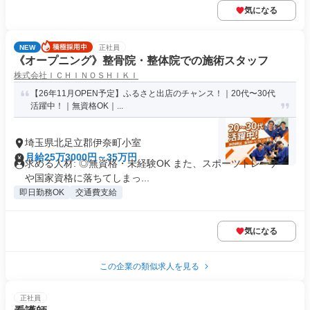
気になる
NEW
正社員
《オープニング》整骨院・整体院での施術スタッフ
株式会社ＩＣＨＩＮＯＳＨＩＫＩ
【26年11月OPEN予定】ふるさと出店のチャンス！｜20代〜30代
活躍中！｜無資格OK｜...
埼玉県北足立郡伊奈町小室
月給25万3000円～35万円
求める人材: ◎無資格・未経験OK また、スポーツトレーナー
や国家資格に落ちてしまっ...
即日勤務OK
交通費支給
気になる
この企業の類似求人を見る
正社員