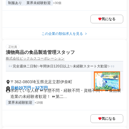
制服あり
業界未経験歓迎
+30個
気になる
この企業の類似求人を見る
正社員
漬物商品の食品製造管理スタッフ
株式会社ピックルスコーポレーション
完全週休二日制✨年間休日120日以上✨未経験スタート大歓迎✨
〒362-0803埼玉県北足立郡伊奈町
月給20万円～32万円
求めている人材 ⏩学歴不問・経験不問・資格不問！ ⏩食品製
造業の未経験者歓迎！ ⏩第二...
業界未経験歓迎
+18個
気になる