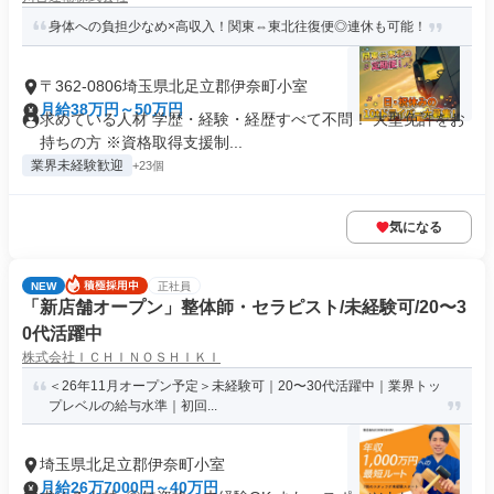
身体への負担少なめ×高収入！関東⇔東北往復便◎連休も可能！
〒362-0806埼玉県北足立郡伊奈町小室
月給38万円～50万円
求めている人材 学歴・経験・経歴すべて不問！ 大型免許をお
持ちの方 ※資格取得支援制...
業界未経験歓迎
+23個
気になる
NEW
正社員
「新店舗オープン」整体師・セラピスト/未経験可/20〜3
0代活躍中
株式会社ＩＣＨＩＮＯＳＨＩＫＩ
＜26年11月オープン予定＞未経験可｜20〜30代活躍中｜業界トッ
プレベルの給与水準｜初回...
埼玉県北足立郡伊奈町小室
月給26万7000円～40万円