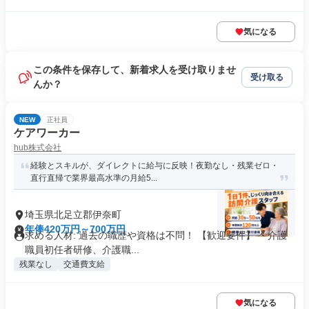
気になる
この条件を保存して、新着求人を受け取りませ
受け取る
んか？
NEW
正社員
ケアワーカー
hub株式会社
経験とスキルが、ダイレクトに給与に反映！夜勤なし・残業ゼロ・
直行直帰で業界最高水準の月給5...
埼玉県北足立郡伊奈町
年俸420万円～700万円
求める人材: 過去の職歴や資格は不問！ 【歓迎要件】 ・介護
職員初任者研修、介護職...
残業なし
交通費支給
気になる