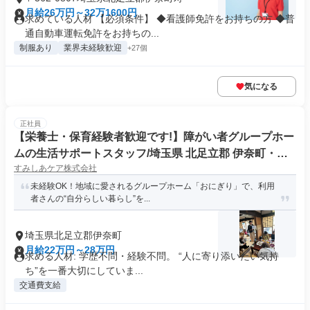
月給26万円～32万1600円
求めている人材 【必須条件】 ◆看護師免許をお持ちの方 ◆普
通自動車運転免許をお持ちの...
制服あり
業界未経験歓迎
+27個
気になる
正社員
【栄養士・保育経験者歓迎です!】障がい者グループホー
ムの生活サポートスタッフ/埼玉県 北足立郡 伊奈町・月
すみしあケア株式会社
給22万〜・残業なし
未経験OK！地域に愛されるグループホーム「おにぎり」で、利用
者さんの“自分らしい暮らし”を...
埼玉県北足立郡伊奈町
月給22万円～28万円
求める人材: 学歴不問・経験不問。 “人に寄り添いたい気持
ち”を一番大切にしていま...
交通費支給