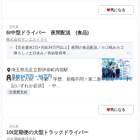
気になる
正社員
6t中型ドライバー 夜間配送 (食品)
株式会社サンエストライ
【完全週休2日×月給34万円以上】夜間の食品配送／カゴ積みカゴ
降ろし／土日休み／有給取得率...
埼玉県北足立郡伊奈町内宿駅
月給34万円～40万円
求める人材: ＜年齢、学歴、前職不問！第二新卒歓迎！＞ 【下
記いずれか必須】 ・中...
交通費支給
気になる
正社員
10t定期便の大型トラックドライバー
川合運輸株式会社