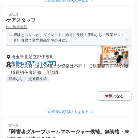
この企業の類似求人を見る
正社員
ケアスタッフ
hub株式会社
経験とスキルが、ダイレクトに給与に反映！夜勤なし・残業ゼロ・
直行直帰で業界最高水準の月給5...
埼玉県北足立郡伊奈町
年俸420万円～700万円
求める人材: 過去の職歴や資格は不問！ 【歓迎要件】 ・介護
職員初任者研修、介護職...
残業なし
交通費支給
気になる
この企業の類似求人を見る
正社員
「障害者グループホームマネージャー候補」無資格・未