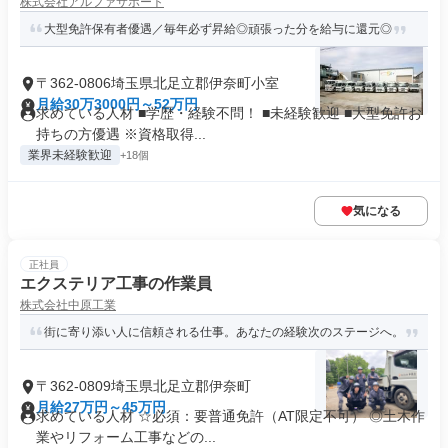
株式会社アルファサポート
大型免許保有者優遇／毎年必ず昇給◎頑張った分を給与に還元◎
〒362-0806埼玉県北足立郡伊奈町小室
月給30万3000円～52万円
求めている人材 ■学歴・経験不問！ ■未経験歓迎 ■大型免許お
持ちの方優遇 ※資格取得...
業界未経験歓迎
+18個
気になる
正社員
エクステリア工事の作業員
株式会社中原工業
街に寄り添い人に信頼される仕事。あなたの経験次のステージへ。
〒362-0809埼玉県北足立郡伊奈町
月給27万円～45万円
求めている人材 ☆必須：要普通免許（AT限定不可） ◎土木作
業やリフォーム工事などの...