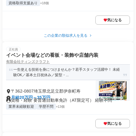
資格取得支援あり
+18個
気になる
この企業の類似求人を見る
正社員
イベント会場などの看板・装飾や店舗内装
有限会社ティンズクラフト
一生使える技術を身につけませんか？若手スタッフ活躍中！ 未経
験OK／基本土日祝休み／髪型・...
〒362-0807埼玉県北足立郡伊奈町寿
月給20万円～35万円
資格・経験 要普通自動車免許（AT限定可） 経験不問
業界未経験歓迎
学歴不問
+13個
気になる