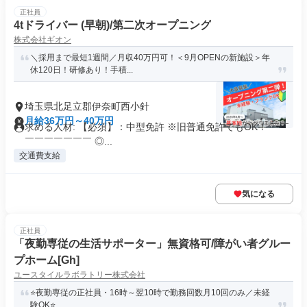
正社員
4tドライバー (早朝)/第二次オープニング
株式会社ギオン
＼採用まで最短1週間／月収40万円可！＜9月OPENの新施設＞年
休120日！研修あり！手積...
埼玉県北足立郡伊奈町西小針
月給36万円～40万円
求める人材: 【必須】：中型免許 ※旧普通免許でもOK！ ￣￣
￣￣￣￣￣￣￣ ◎...
交通費支給
気になる
正社員
「夜勤専従の生活サポーター」無資格可/障がい者グルー
プホーム[Gh]
ユースタイルラボラトリー株式会社
⭐️夜勤専従の正社員・16時～翌10時で勤務回数月10回のみ／未経
験OK⭐️