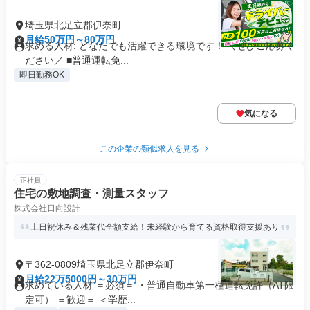
埼玉県北足立郡伊奈町
月給50万円～80万円
求める人材: どなたでも活躍できる環境です！ ＼ぜひご応募く
ださい／ ■普通運転免...
即日勤務OK
気になる
この企業の類似求人を見る
正社員
住宅の敷地調査・測量スタッフ
株式会社日向設計
土日祝休み＆残業代全額支給！未経験から育てる資格取得支援あり
〒362-0809埼玉県北足立郡伊奈町
月給22万5000円～30万円
求めている人材 ＝必須＝ ・普通自動車第一種運転免許（AT限
定可） ＝歓迎＝ ＜学歴...