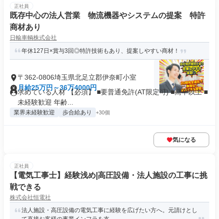
正社員
既存中心の法人営業 物流機器やシステムの提案 特許
商材あり
日輸車輌株式会社
年休127日×賞与3回◎特許技術もあり、提案しやすい商材！
〒362-0806埼玉県北足立郡伊奈町小室
月給25万円～36万4000円
求めている人材 【必須】 ■要普通免許(AT限定可) ■高卒以上 ■
未経験歓迎 年齢...
業界未経験歓迎
歩合給あり
+30個
気になる
正社員
【電気工事士】経験浅め|高圧設備・法人施設の工事に挑
戦できる
株式会社恒電社
法人施設・高圧設備の電気工事に経験を広げたい方へ。元請けとし