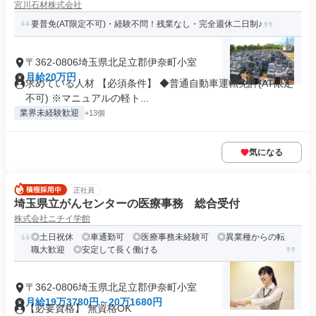
宮川石材株式会社
要普免(AT限定不可)・経験不問！残業なし・完全週休二日制♪
〒362-0806埼玉県北足立郡伊奈町小室
月給20万円
求めている人材 【必須条件】 ◆普通自動車運転免許(AT限定
不可) ※マニュアルの軽ト...
業界未経験歓迎
+13個
気になる
正社員
埼玉県立がんセンターの医療事務 総合受付
株式会社ニチイ学館
◎土日祝休 ◎車通勤可 ◎医療事務未経験可 ◎異業種からの転
職大歓迎 ◎安定して長く働ける
〒362-0806埼玉県北足立郡伊奈町小室
月給19万3780円～20万1680円
【必要資格】 無資格OK