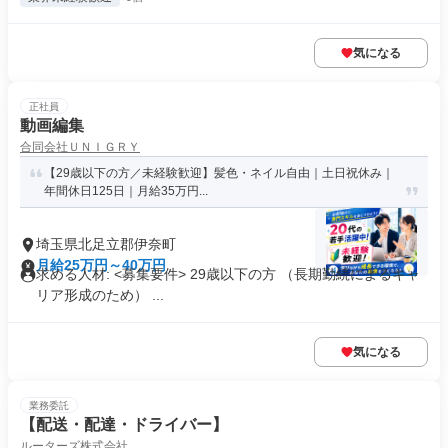
気になる
正社員
動画編集
合同会社ＵＮＩＧＲＹ
【29歳以下の方／未経験歓迎】髪色・ネイル自由｜土日祝休み｜
年間休日125日｜月給35万円...
埼玉県北足立郡伊奈町
月給25万円～40万円
求める人材: <募集要件> 29歳以下の方 （長期勤続によるキャ
リア形成のため） ...
気になる
業務委託
【配送・配達・ドライバー】
ルーターズ株式会社