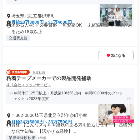
埼玉県北足立郡伊奈町
月給28万3000円～31万4000円
求める人材: ✅必要資格 ・無資格OK ・未経験歓迎 ※夜勤があ
るため18歳以上 ...
交通費支給
気になる
派遣社員
粘着テープメーカーでの製品開発補助
株式会社スタッフサービス
年間休日125日以上・月残業10時間以内・年間80,000件のプロジ
ェクト（2023年度実...
〒362-0806埼玉県北足立郡伊奈町小室
月給24万5000円～33万7500円
資格 【こんなスキルや経験のある方を歓迎します！】 基礎的
な化学知識。【活かせる経験】...
業界未経験歓迎
+30個