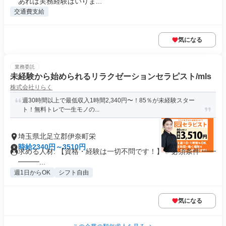
あれば実務経験はいりま...
交通費支給
気になる
業務委託
未経験から始められるリラクゼーションセラピスト/mls
株式会社りらく
週30時間以上で最低収入1時間2,340円〜！85％が未経験スター
ト！無料トレで一生モノの...
埼玉県北足立郡伊奈町栄
時給2340円～3510円
求める人材: 【資格・経験は一切不問です！】 ✅必須条件 ━━
━━━...
週1日からOK
シフト自由
気になる