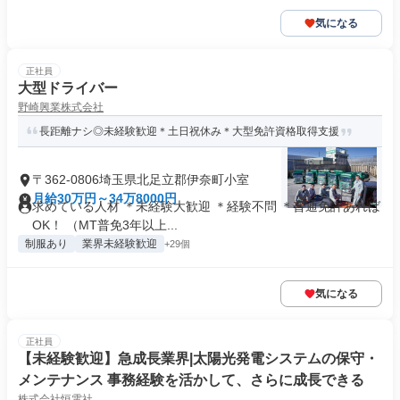
気になる
正社員
大型ドライバー
野崎興業株式会社
長距離ナシ◎未経験歓迎＊土日祝休み＊大型免許資格取得支援
〒362-0806埼玉県北足立郡伊奈町小室
月給30万円～34万8000円
求めている人材 ＊未経験大歓迎 ＊経験不問 ＊普通免許あれば
OK！ （MT普免3年以上...
制服あり
業界未経験歓迎
+29個
気になる
正社員
【未経験歓迎】急成長業界|太陽光発電システムの保守・
メンテナンス 事務経験を活かして、さらに成長できる
株式会社恒電社