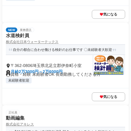
気になる
NEW
業務委託
水道検針員
株式会社日本ウォーターテックス
自分の都合に合わせ働ける検針のお仕事です 〇未経験者大歓迎
〒362-0806埼玉県北足立郡伊奈町小室
月給2万3000円～2万6000円
資格・経験 未経験者OK 長期勤務してくださる方
未経験者歓迎
気になる
正社員
動画編集
株式会社アキレス