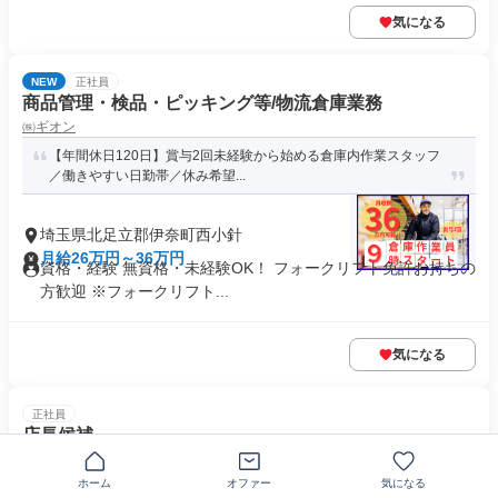
気になる
NEW
正社員
商品管理・検品・ピッキング等/物流倉庫業務
㈱ギオン
【年間休日120日】賞与2回未経験から始める倉庫内作業スタッフ
／働きやすい日勤帯／休み希望...
埼玉県北足立郡伊奈町西小針
月給26万円～36万円
資格・経験 無資格・未経験OK！ フォークリフト免許お持ちの
方歓迎 ※フォークリフト...
気になる
正社員
店長候補
ＣＳリレーションズ株式会社
ホーム
オファー
気になる
【NO VISA SUPPORT】携帯販売経験があれば◎店長候補からスタ