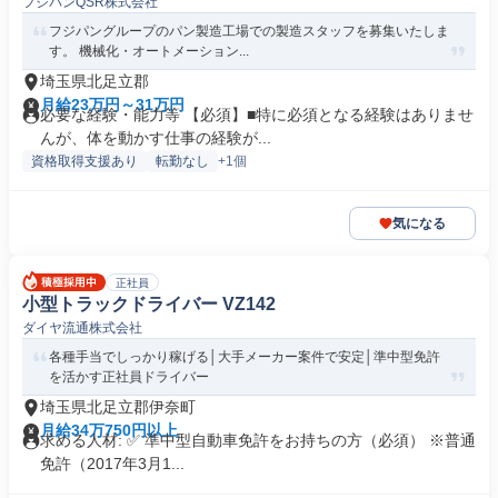
フジパンQSR株式会社
ー(食品/飲料/たばこ)
フジパングループのパン製造工場での製造スタッフを募集いたしま
す。 機械化・オートメーション...
埼玉県北足立郡
月給23万円～31万円
必要な経験・能力等 【必須】■特に必須となる経験はありませ
んが、体を動かす仕事の経験が...
資格取得支援あり
転勤なし
+1個
気になる
正社員
小型トラックドライバー VZ142
ダイヤ流通株式会社
各種手当でしっかり稼げる│大手メーカー案件で安定│準中型免許
を活かす正社員ドライバー
埼玉県北足立郡伊奈町
月給34万750円以上
求める人材: ✅ 準中型自動車免許をお持ちの方（必須） ※普通
免許（2017年3月1...