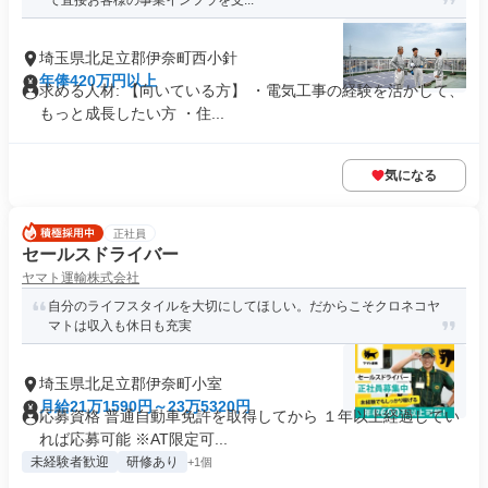
て直接お客様の事業インフラを支...
埼玉県北足立郡伊奈町西小針
年俸420万円以上
求める人材: 【向いている方】 ・電気工事の経験を活かして、
もっと成長したい方 ・住...
気になる
正社員
セールスドライバー
ヤマト運輸株式会社
自分のライフスタイルを大切にしてほしい。だからこそクロネコヤ
マトは収入も休日も充実
埼玉県北足立郡伊奈町小室
月給21万1590円～23万5320円
応募資格 普通自動車免許を取得してから １年以上経過してい
れば応募可能 ※AT限定可...
未経験者歓迎
研修あり
+1個