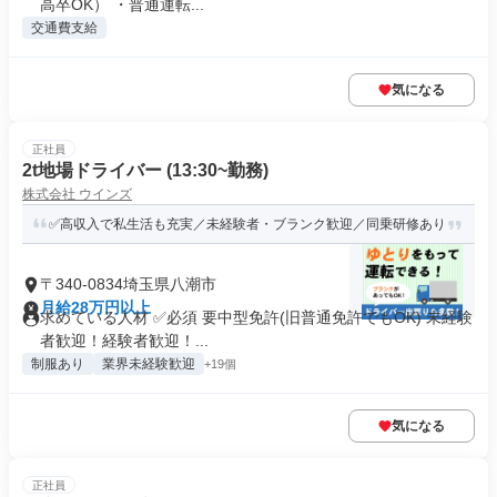
高卒OK） ・普通運転...
交通費支給
気になる
正社員
2t地場ドライバー (13:30~勤務)
株式会社 ウインズ
✅高収入で私生活も充実／未経験者・ブランク歓迎／同乗研修あり
〒340-0834埼玉県八潮市
月給28万円以上
求めている人材 ✅必須 要中型免許(旧普通免許でもOK) 未経験
者歓迎！経験者歓迎！...
制服あり
業界未経験歓迎
+19個
気になる
正社員