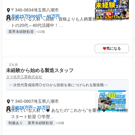
〒340-0834埼玉県八潮市
月給25万5000円～40万円
求めている人材 ＼経験・資格よりも人柄重視／ 未経験スター
トの20代～40代活躍中！ ...
業界未経験歓迎
+22個
気になる
正社員
未経験から始める製造スタッフ
タマ化学工業株式会社
次世代育成採用◎ゼロから技術を身につけられる製造職
〒340-0807埼玉県八潮市
月給28万円～35万円
求めている人材 ◇◆ あなたの“これから”を重視 ◆◇ ◎未経験
スタート歓迎 ◎学歴...
制服あり
業界未経験歓迎
+18個