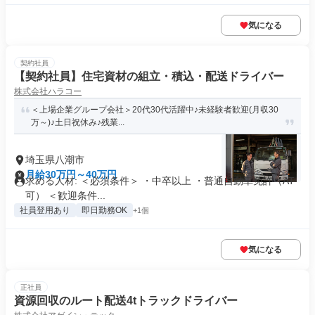
気になる
契約社員
【契約社員】住宅資材の組立・積込・配送ドライバー
株式会社ハラコー
＜上場企業グループ会社＞20代30代活躍中♪未経験者歓迎(月収30
万～)♪土日祝休み♪残業...
埼玉県八潮市
月給30万円～40万円
求める人材: ＜必須条件＞ ・中卒以上 ・普通自動車免許（AT
可） ＜歓迎条件...
社員登用あり
即日勤務OK
+1個
気になる
正社員
資源回収のルート配送4tトラックドライバー