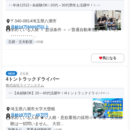
年休125日✨未経験OK✨20代～30代男性も活躍中！✨
〒340-0814埼玉県八潮市
月給24万8000円以上
求めている人材 ＜ 必須条件 ＞ ✅普通自動車免許（ＡＴ可）
･･･････････...
主婦・主夫歓迎
+25個
気になる
NEW
正社員
4トントラックドライバー
株式会社ライフシステム
【未経験OK】20～40代活躍中！/4トントラックドライバー
埼玉県八潮市大字大曽根
月給28万円～45万円
求めている人材 ★☆人柄・意欲重視の採用☆★ 学歴・実務経
験は一切問いません。 大切...
制服あり
業界未経験歓迎
+24個