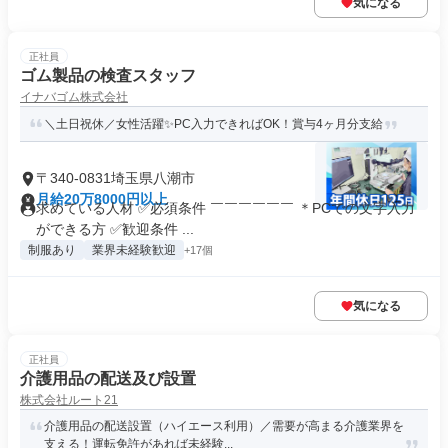
気になる
正社員
ゴム製品の検査スタッフ
イナバゴム株式会社
＼土日祝休／女性活躍✨PC入力できればOK！賞与4ヶ月分支給
〒340-0831埼玉県八潮市
月給20万8000円以上
求めている人材 ✅必須条件 ￣￣￣￣￣￣ ＊PCでの文字入力
ができる方 ✅歓迎条件 ...
制服あり
業界未経験歓迎
+17個
気になる
正社員
介護用品の配送及び設置
株式会社ルート21
介護用品の配送設置（ハイエース利用）／需要が高まる介護業界を
支える！運転免許があれば未経験...