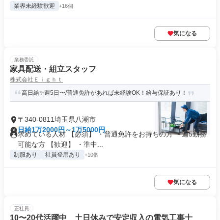
業界未経験歓迎
+16個
気になる
業務委託
家具配送・組立スタッフ
株式会社Ｅｉｇｈｔ
高日給✨週5日〜/普通免許があれば未経験OK！給与保証あり！
〒340-0811埼玉県八潮市
日給1万2000円～1万5000円
求めている人材 【必須】 ・普通免許をお持ちの方 ・週5勤務
可能な方 【歓迎】 ・準中...
制服あり
社員登用あり
+10個
気になる
正社員
10〜20代活躍中 土日休みで安定収入の電気工事士