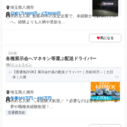
埼玉県八潮市
日給1万4000円～2万8000円
求める人材: 創業48年の安定企業で、未経験から解体のプロ
へ。経験よりも人柄や意欲を...
気になる
正社員
各種展示会へマネキン等運ぶ配送ドライバー
(株)ドットライン
【普通免許OK】展示会什器の配送ドライバー｜月給30万～｜土日
休｜八潮
埼玉県八潮市
年俸360万円～490万円
求める人材: ＼未経験大歓迎／ ＊必要なのは普免のみ！ ＊業
界や職種未経験歓迎！...
交通費支給