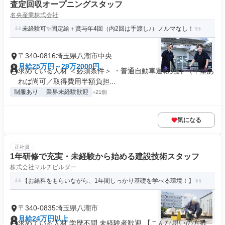
査定回収オープニングスタッフ
名央産業株式会社
未経験可✨固定給＋賞与年4回（内2回は手渡し♪）ノルマなし！
〒340-0816埼玉県八潮市中央
月給25万円～29万2000円
求めている人材 ＜必須条件＞ ・普通自動車運転免許 （中型あ
れば尚可／取得費用半額負担...
制服あり
業界未経験歓迎
+21個
気になる
正社員
1年研修で充実・未経験から始める建設技術スタッフ
株式会社マルチビルダー
【お給料をもらいながら、1年間しっかり基礎を学べる環境！】
〒340-0835埼玉県八潮市
月給24万円以上
求めている人材 学歴不問 未経験者歓迎 【こんな思いの方歓