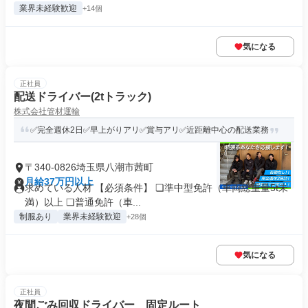
業界未経験歓迎
+14個
気になる
正社員
配送ドライバー(2tトラック)
株式会社管材運輸
✅完全週休2⽇✅早上がりアリ✅賞与アリ✅近距離中心の配送業務
〒340-0826埼玉県八潮市茜町
月給37万円以上
求めている人材 【必須条件】 ❏準中型免許（⾞両総重量5t未
満）以上 ❏普通免許（⾞...
制服あり
業界未経験歓迎
+28個
気になる
正社員
夜間ごみ回収ドライバー 固定ルート