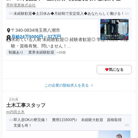
秀和電業株式会社
未経験歓迎◆土日休み◆月給制で安定収入◆あなたらしく働ける！
〒340-0834埼玉県八潮市
月給24万5000円～37万円
求めている人材 未経験歓迎◎ 経験者歓迎◎ 学歴不問◎ ※経
験・資格有無、問いません！...
制服あり
業界未経験歓迎
+26個
気になる
この企業の類似求人を見る
正社員
土木工事スタッフ
㈱内田土木
即入居OKの寮完備！ 費用1日800円♪ 未経験大歓迎 資格取得
支援も有！