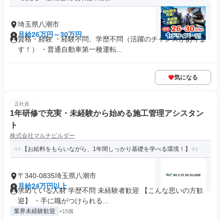
埼玉県八潮市
月給26万円～30万円
資格・経験 ・経験不問、学歴不問（活躍のチャンスがありま
す！） ・普通自動車第一種運転...
気になる
正社員
1年研修で充実・未経験から始める施工管理アシスタン
ト
株式会社マルチビルダー
【お給料をもらいながら、1年間しっかり基礎を学べる環境！】
〒340-0835埼玉県八潮市
月給24万円以上
求めている人材 学歴不問 未経験者歓迎 【こんな思いの方歓
迎】 ・手に職がつけられる...
業界未経験歓迎
+15個