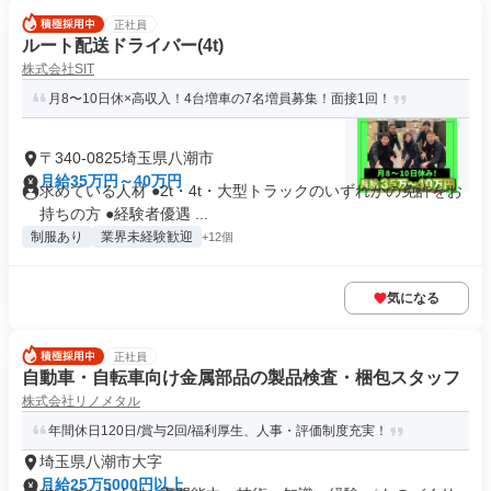
正社員
ルート配送ドライバー(4t)
株式会社SIT
月8〜10日休×高収入！4台増車の7名増員募集！面接1回！
〒340-0825埼玉県八潮市
月給35万円～40万円
求めている人材 ●2t・4t・⼤型トラックのいずれかの免許をお
持ちの⽅ ●経験者優遇 ...
制服あり
業界未経験歓迎
+12個
気になる
正社員
自動車・自転車向け金属部品の製品検査・梱包スタッフ
株式会社リノメタル
年間休日120日/賞与2回/福利厚生、人事・評価制度充実！
埼玉県八潮市大字
月給25万5000円以上