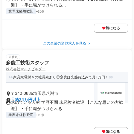
迎】 ・手に職がつけられる...
業界未経験歓迎
+15個
気になる
この企業の類似求人を見る
正社員
多能工技術スタッフ
株式会社マルチビルダー
家具家電付きの社員寮あり◎寮費は光熱費込みで月1万円！
〒340-0835埼玉県八潮市
月給24万円以上
求めている人材 学歴不問 未経験者歓迎 【こんな思いの方歓
迎】 ・手に職がつけられる...
業界未経験歓迎
+10個
気になる