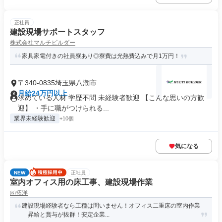
正社員
建設現場サポートスタッフ
株式会社マルチビルダー
家具家電付きの社員寮あり◎寮費は光熱費込みで月1万円！
〒340-0835埼玉県八潮市
月給24万円以上
求めている人材 学歴不問 未経験者歓迎 【こんな思いの方歓
迎】 ・手に職がつけられる...
業界未経験歓迎
+10個
気になる
NEW
正社員
室内オフィス用の床工事、建設現場作業
㈱拓洋
建設現場経験者なら工種は問いません！オフィス二重床の室内作業
昇給と賞与が抜群！安定企業...