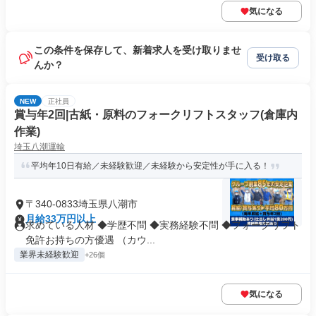
気になる
この条件を保存して、新着求人を受け取りませ
受け取る
んか？
NEW
正社員
賞与年2回|古紙・原料のフォークリフトスタッフ(倉庫内
作業)
埼玉八潮運輸
平均年10日有給／未経験歓迎／未経験から安定性が手に入る！
〒340-0833埼玉県八潮市
月給33万円以上
求めている人材 ◆学歴不問 ◆実務経験不問 ◆フォークリフト
免許お持ちの方優遇 （カウ...
業界未経験歓迎
+26個
気になる