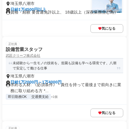
埼玉県八潮市
日給1万4500円以上
資格・経験 要普通免許以上、 18歳以上（深夜業務含む為）
気になる
正社員
設備営業スタッフ
武匠クリーフ株式会社
未経験から一生モノの技術を。造園も設備も学べる環境です。八潮
で安定して働ける仕事
埼玉県八潮市
日給1万2000円～1万4000円
求める人材: 《必須条件》 * 責任を持って最後まで前向きに業
務に取り組める方 *...
即日勤務OK
交通費支給
+1個
気になる
正社員