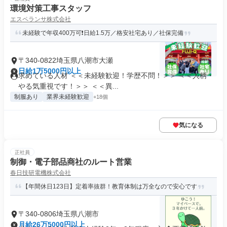
環境対策工事スタッフ
エスペランサ株式会社
未経験で年収400万可❗日給1.5万／格安社宅あり／社保完備
〒340-0822埼玉県八潮市大瀬
日給1万5000円以上
求めている人材 ＜＜未経験歓迎！学歴不問！＞＞ ＜＜人柄・
やる気重視です！＞＞ ＜＜異...
制服あり
業界未経験歓迎
+18個
気になる
正社員
制御・電子部品商社のルート営業
春日技研電機株式会社
【年間休日123日】定着率抜群！教育体制は万全なので安心です
〒340-0806埼玉県八潮市
月給26万5000円以上