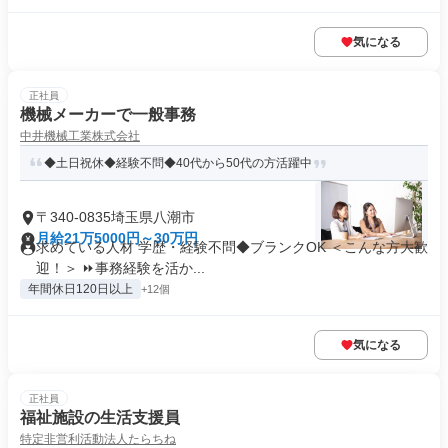
気になる
正社員
機械メーカーで一般事務
中井機械工業株式会社
◆土日祝休◆経験不問◆40代から50代の方活躍中
〒340-0835埼玉県八潮市
月給21万5000円～30万円
求めている人材 学歴・経験不問◆ブランクOK ＜こんな方大歓
迎！＞ ⏩事務経験を活か...
年間休日120日以上
+12個
気になる
正社員
福祉施設の生活支援員
特定非営利活動法人たらちね