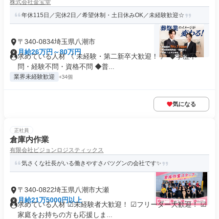
株式会社金宝堂
年休115日／完休2日／希望休制・土日休みOK／未経験歓迎☆
〒340-0834埼玉県八潮市
月給26万円～80万円
求めている人材 《 未経験・第二新卒大歓迎！ 》 ◆学歴不
問・経験不問・資格不問 ◆普...
業界未経験歓迎
+34個
気になる
正社員
倉庫内作業
有限会社ビジョンロジスティックス
気さくな社長がいる働きやすさバツグンの会社です✨
〒340-0822埼玉県八潮市大瀬
月給21万5000円以上
求めている人材 ☑未経験者大歓迎！ ☑フリーター大歓迎！ ☑
家庭をお持ちの方も応援しま...