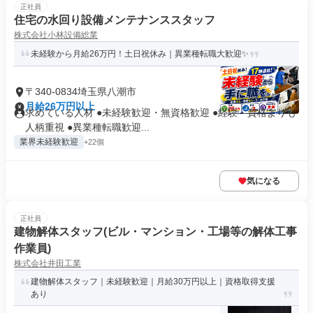
正社員
住宅の水回り設備メンテナンススタッフ
株式会社小林設備総業
未経験から月給26万円！土日祝休み｜異業種転職大歓迎✨
〒340-0834埼玉県八潮市
月給26万円以上
求めている人材 ●未経験歓迎・無資格歓迎 ●経験・資格よりも
人柄重視 ●異業種転職歓迎...
業界未経験歓迎
+22個
気になる
正社員
建物解体スタッフ(ビル・マンション・工場等の解体工事
作業員)
株式会社井田工業
建物解体スタッフ｜未経験歓迎｜月給30万円以上｜資格取得支援
あり