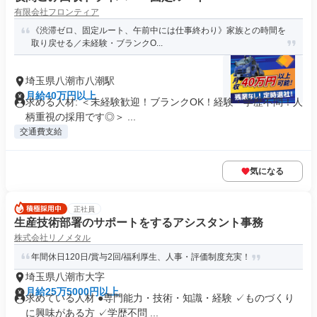
有限会社フロンティア
《渋滞ゼロ、固定ルート、午前中には仕事終わり》家族との時間を
取り戻せる／未経験・ブランクO...
埼玉県八潮市八潮駅
月給40万円以上
求める人材: ＜未経験歓迎！ブランクOK！経験・学歴不問！人
柄重視の採用です◎＞ ...
交通費支給
気になる
正社員
生産技術部署のサポートをするアシスタント事務
株式会社リノメタル
年間休日120日/賞与2回/福利厚生、人事・評価制度充実！
埼玉県八潮市大字
月給25万5000円以上
求めている人材 ●専門能力・技術・知識・経験 ✓ものづくり
に興味がある方 ✓学歴不問 ...