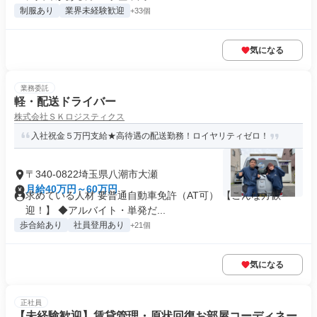
制服あり
業界未経験歓迎
+33個
気になる
業務委託
軽・配送ドライバー
株式会社ＳＫロジスティクス
入社祝金５万円支給★高待遇の配送勤務！ロイヤリティゼロ！
〒340-0822埼玉県八潮市大瀬
月給40万円～60万円
求めている人材 要普通自動車免許（AT可） 【こんな方歓
迎！】 ◆アルバイト・単発だ...
歩合給あり
社員登用あり
+21個
気になる
正社員
【未経験歓迎】賃貸管理・原状回復お部屋コーディネー