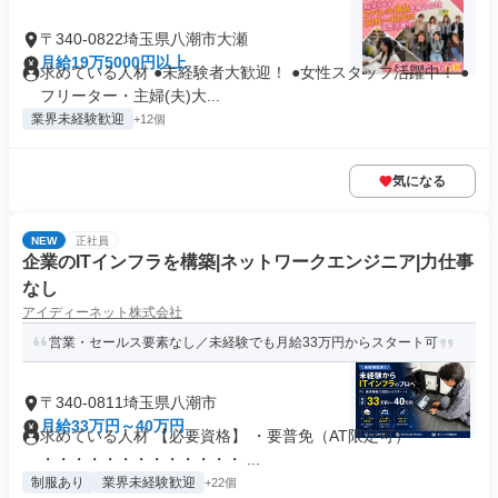
〒340-0822埼玉県八潮市大瀬
月給19万5000円以上
求めている人材 ●未経験者大歓迎！ ●女性スタッフ活躍中！ ●
フリーター・主婦(夫)大...
業界未経験歓迎
+12個
気になる
NEW
正社員
企業のITインフラを構築|ネットワークエンジニア|力仕事
なし
アイディーネット株式会社
営業・セールス要素なし／未経験でも月給33万円からスタート可
〒340-0811埼玉県八潮市
月給33万円～40万円
求めている人材 【必要資格】 ・要普免（AT限定可）
・・・・・・・・・・・・・ ...
制服あり
業界未経験歓迎
+22個