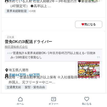
求めている人材 社会人経験2年～3年程度の方 ◆要普通免許
（AT限定可） ◆高卒以上 ...
業界未経験歓迎
+14個
気になる
正社員
普免OKの3t配送ドライバー
柳田運輸株式会社
✅普通免許＆業界未経験OK✅1年目月収45万円以上狙える✅日祝休
み✅16時退社で夜勤なし
埼玉県八潮市
月給34万円～60万円
資格 ・普通自動車免許以上保有 ※入社後取得希望者も歓迎！
外国人、元フリーターやニー...
交通費支給
髪型・髪色自由
気になる
ホーム
オファー
気になる