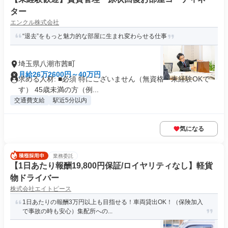
ター
エンクル株式会社
“退去”をもっと魅力的な部屋に生まれ変わらせる仕事
埼玉県八潮市茜町
月給26万2600円～40万円
求める人材: ■必須 特にございません（無資格・未経験OKで
す） 45歳未満の方（例...
交通費支給
駅近5分以内
気になる
業務委託
【1日あたり報酬19,800円保証/ロイヤリティなし】軽貨
物ドライバー
株式会社エイトピース
1日あたりの報酬3万円以上も目指せる！車両貸出OK！（保険加入
で事故の時も安心）集配所への...