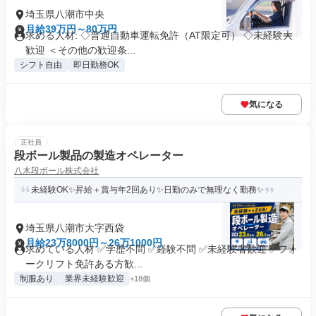
埼玉県八潮市中央
月給39万円～80万円
求める人材: ◇普通自動車運転免許（AT限定可） ◇未経験大
歓迎 ＜その他の歓迎条...
シフト自由
即日勤務OK
気になる
正社員
段ボール製品の製造オペレーター
八木段ボール株式会社
未経験OK✨昇給＋賞与年2回あり✨日勤のみで無理なく勤務✨
埼玉県八潮市大字西袋
月給23万8000円～26万1000円
求めている人材 ✅学歴不問 ✅経験不問 ✅未経験者歓迎 ✅フォ
ークリフト免許ある方歓...
制服あり
業界未経験歓迎
+18個