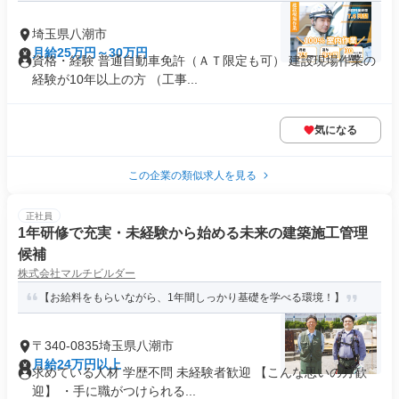
埼玉県八潮市
月給25万円～30万円
資格・経験 普通自動車免許（ＡＴ限定も可） 建設現場作業の
経験が10年以上の方 （工事...
気になる
この企業の類似求人を見る
正社員
1年研修で充実・未経験から始める未来の建築施工管理
候補
株式会社マルチビルダー
【お給料をもらいながら、1年間しっかり基礎を学べる環境！】
〒340-0835埼玉県八潮市
月給24万円以上
求めている人材 学歴不問 未経験者歓迎 【こんな思いの方歓
迎】 ・手に職がつけられる...