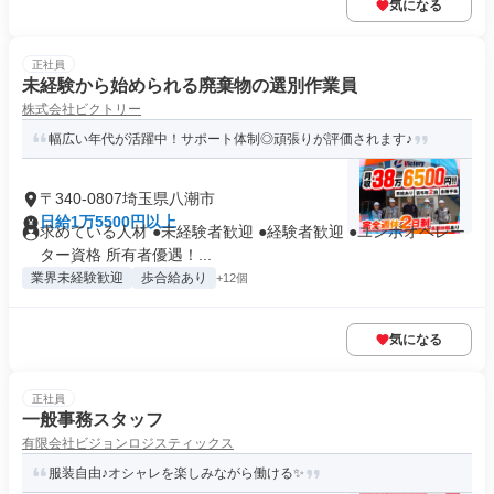
気になる
正社員
未経験から始められる廃棄物の選別作業員
株式会社ビクトリー
幅広い年代が活躍中！サポート体制◎頑張りが評価されます♪
〒340-0807埼玉県八潮市
日給1万5500円以上
求めている人材 ●未経験者歓迎 ●経験者歓迎 ●ユンボオペレー
ター資格 所有者優遇！...
業界未経験歓迎
歩合給あり
+12個
気になる
正社員
一般事務スタッフ
有限会社ビジョンロジスティックス
服装自由♪オシャレを楽しみながら働ける✨