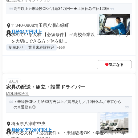
株式会社アゲイン・テック
高卒以上✨未経験OK✅月給34万円〜★土日休み年休120日
〒340-0808埼玉県八潮市緑町
月給34万円以上
求めている人材 【必須条件】 ✅高校卒業以上 ✅チームワーク
を大切にできる方 ✅体を動...
制服あり
業界未経験歓迎
+16個
気になる
正社員
家具の配送・組立・設置ドライバー
MDL株式会社
＜未経験OK＞月給30万円以上／賞与あり／月9日休み／東京から
の車通勤も◎
埼玉県八潮市中央
月給30万7200円以上
求める人材: ＜必須要件＞ ・未経験者OK ・学歴不問（中卒・