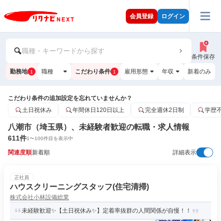
会員登録
ログイン
職種・キーワードから探す
条件保存
勤務地
職種
こだわり条件
雇用形態
年収
新着のみ
1
1
こだわり条件の追加設定を忘れていませんか？
土日祝休み
年間休日120日以上
完全週休2日制
学歴
八潮市（埼玉県）、未経験者歓迎の転職・求人情報
611
件
1
〜
100
件目を表示中
関連度順
新着順
詳細表示
正社員
ハウスクリーニングスタッフ(住宅清掃)
株式会社小林設備総業
未経験歓迎✨【土日祝休み✨】定着率抜群の人間関係が自慢！！