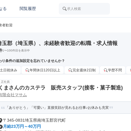
なる
閲覧履歴
求人検索
験者歓迎
埼玉郡（埼玉県）、未経験者歓迎の転職・求人情報
件
1
〜
100
件目を表示中
わり条件の追加設定を忘れていませんか？
土日祝休み
年間休日120日以上
完全週休2日制
学歴不問
正社員
くまさんのカステラ 販売スタッフ(接客・菓子製造)
有限会社マサム
「ありがとう」「可愛い」直接笑顔が見れるお仕事♪お休みも充実
〒345-0831埼玉県南埼玉郡宮代町
月給23万円～40万円