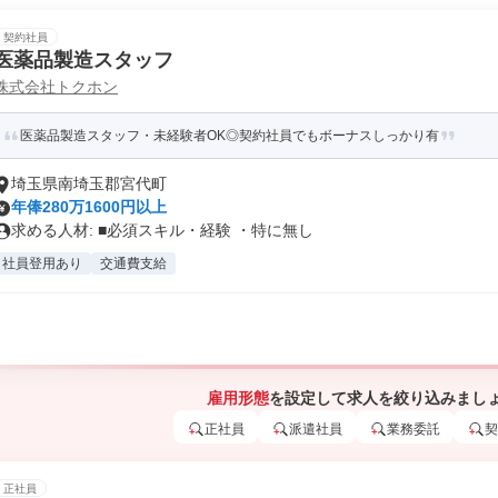
契約社員
医薬品製造スタッフ
株式会社トクホン
医薬品製造スタッフ・未経験者OK◎契約社員でもボーナスしっかり有
埼玉県南埼玉郡宮代町
年俸280万1600円以上
求める人材: ■必須スキル・経験 ・特に無し
社員登用あり
交通費支給
雇用形態
を設定して求人を絞り込みまし
正社員
派遣社員
業務委託
契
正社員