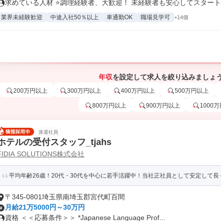
求めている人材 ⭐調理経験者、大歓迎！ 未経験者も安心してスタートで
業界未経験歓迎
中途入社50％以上
車通勤OK
職場見学可
+14個
年収
を設定して求人を絞り込みましょ
200万円以上
300万円以上
400万円以上
500万円以上
800万円以上
900万円以上
1000
派遣社員
ホテルの受付スタッフ_tjahs
FIDIA SOLUTIONS株式会社
平均年齢26歳！20代・30代を中心に若手活躍中！当社正社員として安定して長く
〒345-0801埼玉県南埼玉郡宮代町百間
月給21万5000円～30万円
資格 ＜＜応募条件＞＞ *Japanese Language Prof...