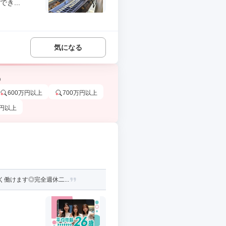
き...
気になる
う
600万円以上
700万円以上
万円以上
働けます◎完全週休二...