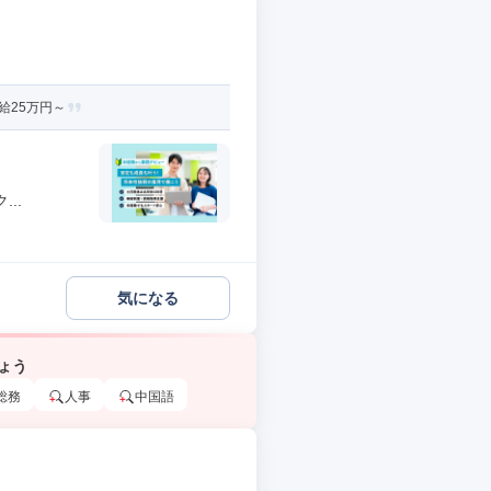
給25万円～
..
気になる
ょう
総務
人事
中国語