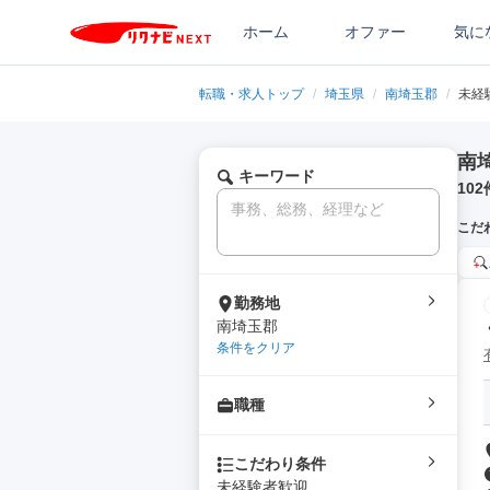
ホーム
オファー
気に
転職・求人トップ
/
埼玉県
/
南埼玉郡
/
未経
南
キーワード
102
こだ
勤務地
南埼玉郡
条件をクリア
職種
こだわり条件
未経験者歓迎