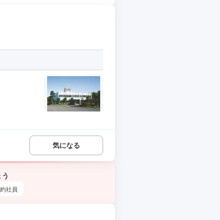
気になる
ょう
約社員