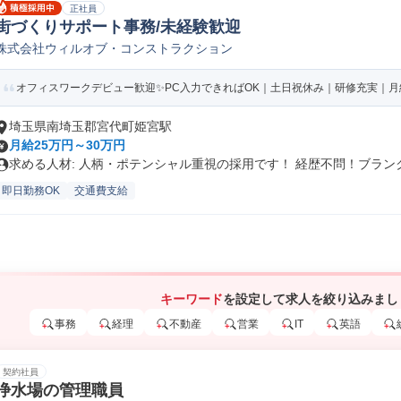
正社員
街づくりサポート事務/未経験歓迎
株式会社ウィルオブ・コンストラクション
オフィスワークデビュー歓迎✨PC入力できればOK｜土日祝休み｜研修充実｜月
埼玉県南埼玉郡宮代町姫宮駅
月給25万円～30万円
求める人材: 人柄・ポテンシャル重視の採用です！ 経歴不問！ブランク.
即日勤務OK
交通費支給
キーワード
を設定して求人を絞り込みまし
事務
経理
不動産
営業
IT
英語
契約社員
浄水場の管理職員