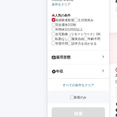
条件をクリア
人気の条件
未経験者歓迎
土日祝休み
完全週休2日制
年間休日120日以上
在宅勤務（リモートワーク）OK
転勤なし
服装自由
年齢不問
学歴不問
語学力を活かせる
雇用形態
年収
すべての条件をクリア
新着のみ
検索