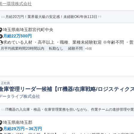
第一環境株式会社
月給20万円！業界最大級の安定感！未経験OK/年休113日
埼玉県南埼玉郡宮代町中央
月給22万500円
求めている人材 ・高卒以上 ・職種、業種未経験歓迎 ※年齢不問 ・普通.
月平均残業時間20時間以内
転勤なし
経験不問
+6個
正社員
倉庫管理リーダー候補【IT機器/在庫戦略/ロジスティク
データライブ株式会社
IT機器の入出庫・検品・在庫管理業務を担いながら、作業チームの進捗管理や業務
埼玉県南埼玉郡
月給29万円～36万円