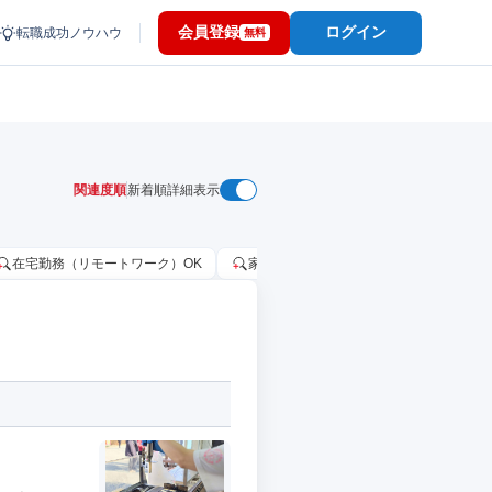
会員登録
ログイン
転職成功ノウハウ
無料
関連度順
新着順
詳細表示
在宅勤務（リモートワーク）OK
家賃補助・住宅手当あり
固定給2