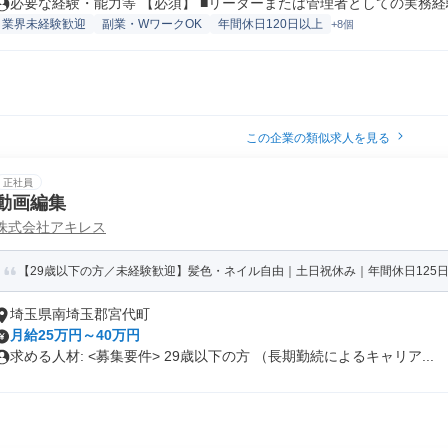
必要な経験・能力等 【必須】 ■リーダーまたは管理者としての実務経験 
業界未経験歓迎
副業・WワークOK
年間休日120日以上
+8個
この企業の類似求人を見る
正社員
動画編集
株式会社アキレス
【29歳以下の方／未経験歓迎】髪色・ネイル自由｜土日祝休み｜年間休日125日
埼玉県南埼玉郡宮代町
月給25万円～40万円
求める人材: <募集要件> 29歳以下の方 （長期勤続によるキャリア...