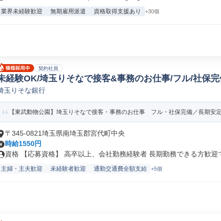
業界未経験歓迎
無期雇用派遣
資格取得支援あり
+30個
契約社員
未経験OK/埼玉りそなで接客&事務のお仕事/フル/社保完
埼玉りそな銀行
(案件番号5127)
【東武動物公園】埼玉りそなで接客・事務のお仕事 フル・社保完備／長期
〒345-0821埼玉県南埼玉郡宮代町中央
時給1550円
資格 【応募資格】 高卒以上、会社勤務経験者 長期勤務できる方歓迎です
主婦・主夫歓迎
未経験者歓迎
通勤交通費全額支給
+5個