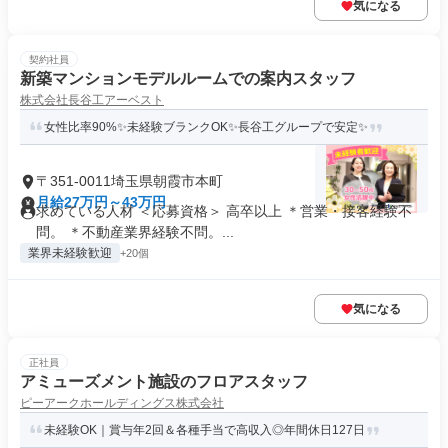
気になる
契約社員
新築マンションモデルルームでの案内スタッフ
株式会社長谷工アーベスト
女性比率90%✨未経験ブランクOK✨長谷工グループで安定✨
〒351-0011埼玉県朝霞市本町
月給27万円～43万円
求めている人材 ＜応募資格＞ 高卒以上 ＊営業・接客経験不
問。 ＊不動産業界経験不問。...
業界未経験歓迎
+20個
気になる
正社員
アミューズメント施設のフロアスタッフ
ピーアークホールディングス株式会社
未経験OK｜賞与年2回＆各種手当で高収入◎年間休日127日