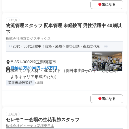
気になる
正社員
物流管理スタッフ 配車管理 未経験可 男性活躍中 40歳以
下
株式会社埼京ロジスティクス
20代・30代活躍中！資格・経験不要◎日勤・夜勤交代制！
〒351-0002埼玉県朝霞市
月給41万2000円～45万円
求めている人材 ・40歳以下 （例外事由3号のイ・長期勤続に
よるキャリア形成のため） ...
業界未経験歓迎
+18個
気になる
正社員
セレモニー会場の生花装飾スタッフ
株式会社ビューティ花壇東日本