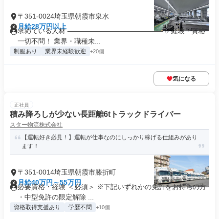
〒351-0024埼玉県朝霞市泉水
月給28万円以上
求めている人材 ―――――――――――――― ✅経験・資格
一切不問！ 業界・職種未...
制服あり
業界未経験歓迎
+20個
気になる
正社員
積み降ろしが少ない長距離6tトラックドライバー
スター物流株式会社
【運転好き必見！】運転が仕事なのにしっかり稼げる仕組みがあり
ます！
〒351-0014埼玉県朝霞市膝折町
月給40万円～55万円
必要資格・経験 ＜必須＞ ※下記いずれかの免許をお持ちの方
・中型免許の限定解除 ...
資格取得支援あり
学歴不問
+10個