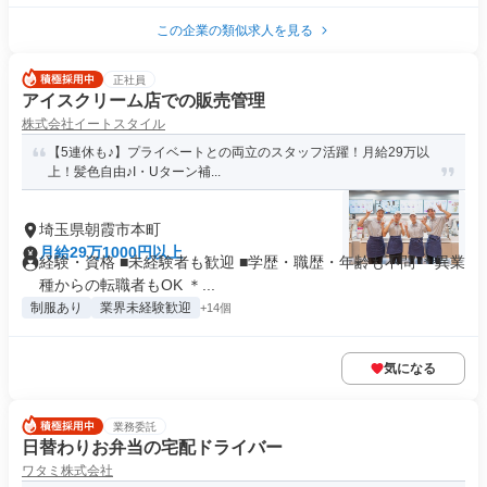
この企業の類似求人を見る
正社員
アイスクリーム店での販売管理
株式会社イートスタイル
【5連休も♪】プライベートとの両立のスタッフ活躍！月給29万以
上！髪色自由♪I・Uターン補...
埼玉県朝霞市本町
月給29万1000円以上
経験・資格 ■未経験者も歓迎 ■学歴・職歴・年齢も不問 ＊異業
種からの転職者もOK ＊...
制服あり
業界未経験歓迎
+14個
気になる
業務委託
日替わりお弁当の宅配ドライバー
ワタミ株式会社