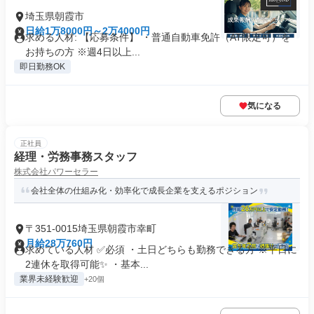
埼玉県朝霞市
日給1万8000円～2万4000円
求める人材: 【応募条件】 ・普通自動車免許（AT限定可）を
お持ちの方 ※週4日以上...
即日勤務OK
気になる
正社員
経理・労務事務スタッフ
株式会社パワーセラー
会社全体の仕組み化・効率化で成長企業を支えるポジション
〒351-0015埼玉県朝霞市幸町
月給28万760円
求めている人材 ✅必須 ・土日どちらも勤務できる方 ※平日に
2連休を取得可能✨ ・基本...
業界未経験歓迎
+20個