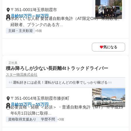
〒351-0001埼玉県朝霞市
月給50万円～80万円
求めている人材 要普通自動車免許（AT限定OK） 未経験者、
経験者、ブランクのある方...
主婦・主夫歓迎
+5個
気になる
正社員
積み降ろしが少ない長距離4tトラックドライバー
スター物流株式会社
運転好きには必見！運転がほとんどの仕事でしっかり稼げる
〒351-0014埼玉県朝霞市膝折町
月給35万円～55万円
必要資格・経験 ＜必須＞ ・普通自動車免許（MT） ※平成19
年6月1日以降に取得...
資格取得支援あり
学歴不問
+3個