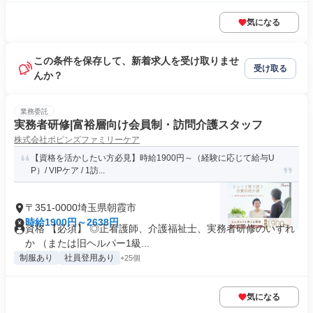
気になる
この条件を保存して、新着求人を受け取りませ
受け取る
んか？
業務委託
実務者研修|富裕層向け会員制・訪問介護スタッフ
株式会社ポピンズファミリーケア
【資格を活かしたい方必見】時給1900円～（経験に応じて給与U
P）/ VIPケア / 1訪...
〒351-0000埼玉県朝霞市
時給1900円～2638円
資格 【必須】 ◎正看護師、介護福祉士、実務者研修のいずれ
か （または旧ヘルパー1級...
制服あり
社員登用あり
+25個
気になる