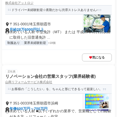
株式会社アットロジ
ドライバー未経験歓迎☆夜勤だから渋滞ストレスありません♪
〒351-0001埼玉県朝霞市
月給28万6000円以上
求めている人材 中型免許（MT） または 平成19年6月1日以前
に取得した旧普通免許 ...
制服あり
業界未経験歓迎
+18個
気になる
正社員
リノベーション会社の営業スタッフ(業界経験者)
山商リフォームサービス株式会社
お客様の「こうしたい」を、ちゃんと形にできるって超楽しい。
〒351-0033埼玉県朝霞市浜崎
年俸600万円～700万円
求めている人材 ■以下いずれかの業界で、営業職としての経験
がある方 ・リフォーム・住宅...