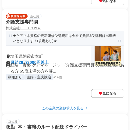
気になる
正社員
介護支援専門員
株式会社ＨＩＴＯＷＡ
★ケアマネ資格の更新研修受講費用は会社で負担&受講日は出勤扱
いとなります！(規定あり)★
埼玉県朝霞市本町
月給28万3000円以上
経験・資格 ケアマネージャー(介護支援専門員)の実務経験のあ
る方 65歳未満の方を募...
制服あり
主婦・主夫歓迎
+14個
気になる
この企業の類似求人を見る
正社員
夜勤_本・書籍のルート配送ドライバー