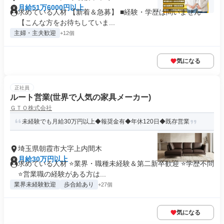
月給51万6000円以上
求めている人材 【新着＆急募】 ■経験・学歴は問いません
【こんな方をお待ちしていま...
主婦・主夫歓迎
+12個
気になる
正社員
ルート営業(世界で人気の家具メーカー)
ＧＴＯ株式会社
未経験でも月給30万円以上◆報奨金有◆年休120日◆既存営業
埼玉県朝霞市大字上内間木
月給30万円以上
求めている人材 ⭐業界・職種未経験＆第二新卒歓迎 ⭐学歴不問
⭐営業職の経験がある方は...
業界未経験歓迎
歩合給あり
+27個
気になる