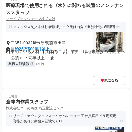
医療現場で使用される《水》に関わる装置のメンテナン
ススタッフ
ファイブテンウェーブ株式会社
フレックス制／未経験者歓迎／自立後は自分で業務時間の管理可
〒351-0032埼玉県朝霞市田島
月給25万5000円以上
求めている人材 【具体的には】 業界・職種未経験の方歓迎 ＜
必須＞ ・高卒以上 ・要...
業界未経験歓迎
+21個
気になる
正社員
倉庫内作業スタッフ
株式会社つばめ急便 埼玉物流センター
リーチ・カウンターフォークオペレーター 正社員雇用で長期安定
資格があれば実務未経験でもO...