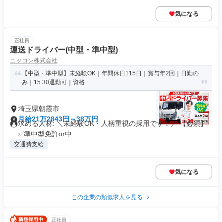
気になる
正社員
運送ドライバー(中型・準中型)
ニッコン株式会社
【中型・準中型】未経験OK｜年間休日115日｜賞与年2回｜日勤の
み｜15:30退勤可｜資格...
埼玉県朝霞市
月給21万2843円～38万円
求める人材: ＼未経験OK・人柄重視の採用です！／ 【必須】
✅️準中型免許or中...
交通費支給
気になる
この企業の類似求人を見る
正社員