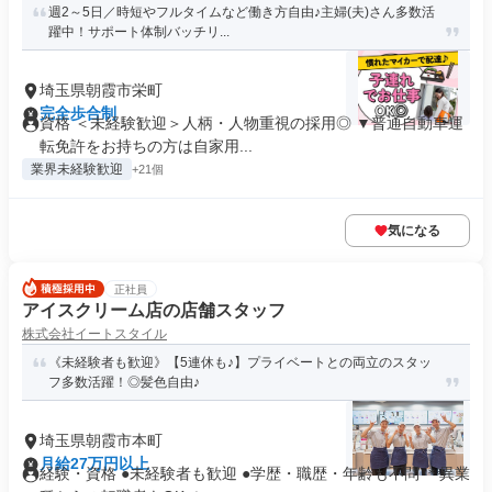
週2～5日／時短やフルタイムなど働き方自由♪主婦(夫)さん多数活
躍中！サポート体制バッチリ...
埼玉県朝霞市栄町
完全歩合制
資格 ＜未経験歓迎＞人柄・人物重視の採用◎ ▼普通自動車運
転免許をお持ちの方は自家用...
業界未経験歓迎
+21個
気になる
正社員
アイスクリーム店の店舗スタッフ
株式会社イートスタイル
《未経験者も歓迎》【5連休も♪】プライベートとの両立のスタッ
フ多数活躍！◎髪色自由♪
埼玉県朝霞市本町
月給27万円以上
経験・資格 ●未経験者も歓迎 ●学歴・職歴・年齢も不問 ＊異業