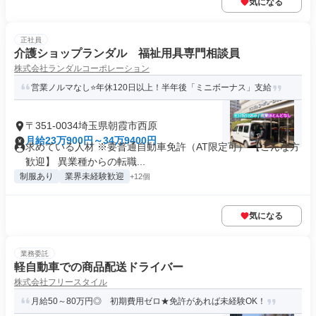
気になる
正社員
介護ショップランダル 福祉用具専門相談員
株式会社ランダルコーポレーション
営業ノルマなし⭐年休120日以上！半年後「ミニボーナス」支給
〒351-0034埼玉県朝霞市西原
月給23万900円～34万9400円
求めている人材 ※要普通自動車免許（AT限定可） 【こんな方
歓迎】 異業種からの転職...
制服あり
業界未経験歓迎
+12個
気になる
業務委託
軽⾃動⾞での商品配送ドライバー
株式会社フリースタイル
月給50～80万円◎ 初期費用ゼロ★免許があれば未経験OK！