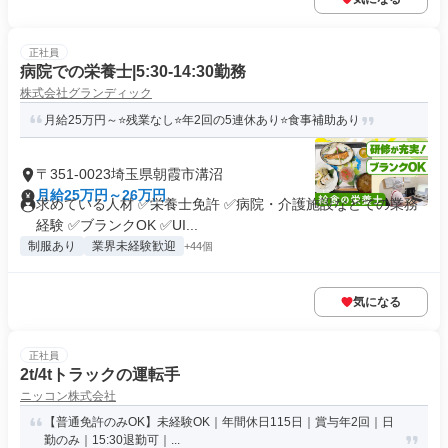
正社員
病院での栄養士|5:30‐14:30勤務
株式会社グランディック
月給25万円～⭐残業なし⭐年2回の5連休あり⭐食事補助あり
〒351-0023埼玉県朝霞市溝沼
月給25万円～26万円
求めている人材 ✅栄養士免許 ✅病院・介護施設などでの業務
経験 ✅ブランクOK ✅UI...
制服あり
業界未経験歓迎
+44個
気になる
正社員
2t/4tトラックの運転手
ニッコン株式会社
【普通免許のみOK】未経験OK｜年間休日115日｜賞与年2回｜日
勤のみ｜15:30退勤可｜...