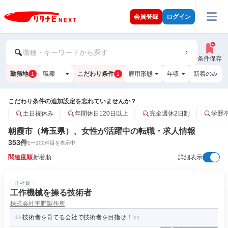
会員登録
ログイン
職種・キーワードから探す
条件保存
勤務地
職種
こだわり条件
雇用形態
年収
新着のみ
1
1
こだわり条件の追加設定を忘れていませんか？
土日祝休み
年間休日120日以上
完全週休2日制
学歴
朝霞市（埼玉県）、女性が活躍中の転職・求人情報
353
件
1
〜
100
件目を表示中
関連度順
新着順
詳細表示
正社員
工作機械を操る技術者
株式会社平野製作所
技術者を育てる会社で技術者を目指せ！