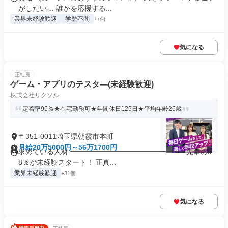
がしたい… 誰かを応援する...
業界未経験歓迎
学歴不問
+7個
気になる
正社員
ゲーム・アプリのテスタ―(未経験歓迎)
株式会社リクソル
定着率95％★在宅勤務可★年間休日125日★平均年齢26歳
〒351-0011埼玉県朝霞市本町
月給20万5000円～56万1700円
求めている人材 ━━━━━━━━━━━━━━━━ 先輩の9
8％が未経験スタート！ 正真...
業界未経験歓迎
+31個
気になる