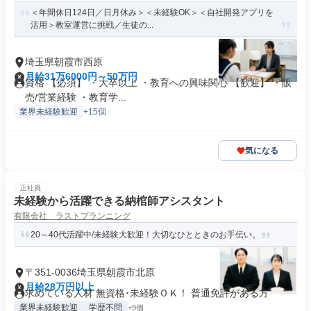
＜年間休日124日／日月休み＞＜未経験OK＞＜自社開発アプリを
活用＞教室運営に挑戦／生徒の...
埼玉県朝霞市西原
月給31万6000円～50万円
資格 【必須】 ・大卒以上 ・教育への興味関心 【歓迎】 ・販
売/営業経験 ・教育学...
業界未経験歓迎
+15個
気になる
正社員
未経験から活躍できる納棺師アシスタント
有限会社 ラストプランニング
20～40代活躍中/未経験大歓迎！大切なひとときのお手伝い。
〒351-0036埼玉県朝霞市北原
月給28万円以上
求めている人材 無資格･未経験ＯＫ！ 普通免許がある方
業界未経験歓迎
学歴不問
+9個