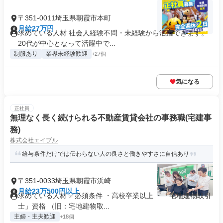
〒351-0011埼玉県朝霞市本町
月給27万円
求めている人材 社会人経験不問・未経験から活躍できます。
20代が中心となって活躍中で...
制服あり
業界未経験歓迎
+27個
気になる
正社員
無理なく長く続けられる不動産賃貸会社の事務職(宅建事
務)
株式会社エイブル
給与条件だけでは伝わらない人の良さと働きやすさに自信あり
〒351-0033埼玉県朝霞市浜崎
月給23万500円以上
求めている人材 ✅必須条件 ・高校卒業以上 ・「宅地建物取引
士」資格 （旧：宅地建物取...
主婦・主夫歓迎
+18個