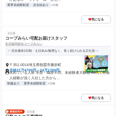
業界未経験歓迎
歩合給あり
+22個
気になる
正社員
コープみらい宅配お届けスタッフ
生活協同組合コープみらい
完全週休2日制・土日休み/無理なく、長く続けられる正社員
〒351-0014埼玉県朝霞市膝折町
月給21万4700円～24万1700円
求めている人材 学歴・職歴不問、未経験者大歓迎 20代で社会
人経験が浅く入社した方から...
制服あり
業界未経験歓迎
+23個
気になる
正社員