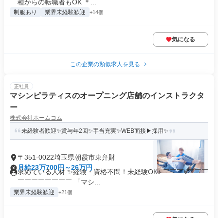
種からの転職者もOK ＊...
制服あり
業界未経験歓迎
+14個
気になる
この企業の類似求人を見る
正社員
マシンピラティスのオープニング店舗のインストラクタ
ー
株式会社ホームコム
未経験者歓迎✨賞与年2回✨手当充実✨WEB面接▶採用✨
〒351-0022埼玉県朝霞市東弁財
月給23万700円～26万円
求めている人材 ✨経験・資格不問！未経験OK♪ ￣￣￣V￣￣￣
￣￣￣￣￣￣￣￣ 「マシ...
業界未経験歓迎
+21個