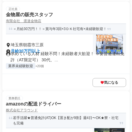
正社員
金物屋の販売スタッフ
有限会社 渡邉金物店
＜月給30万円！！＞賞与年3回×3ＤＫ社宅有×未経験歓迎！
埼玉県朝霞市三原
月給30万円以上
求めている人材 経験不問！未経験者大歓迎！ ※要普通運転免
許（AT限定可） 30代、...
業界未経験歓迎
+20個
気になる
業務委託
amazonの配送ドライバー
株式会社アラウンド
若手活躍★普通免許(AT)OK【置き配が9割】週4日〜OK★寮・社宅
も完備