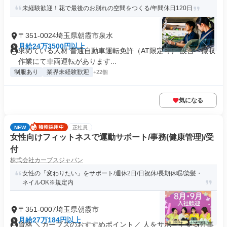
未経験歓迎！花で最後のお別れの空間をつくる/年間休日120日
〒351-0024埼玉県朝霞市泉水
月給24万3500円以上
求めている人材 普通自動車運転免許（AT限定可） 設営・撤収
作業にて車両運転があります...
制服あり
業界未経験歓迎
+22個
気になる
NEW
正社員
女性向けフィットネスで運動サポート/事務(健康管理)/受
付
株式会社カーブスジャパン
女性の「変わりたい」をサポート/週休2日/日祝休/長期休暇/染髪・
ネイルOK※規定内
〒351-0007埼玉県朝霞市
月給27万184円以上
資格 ＼カーブスのおすすめポイント／ 人をサポートする仕事