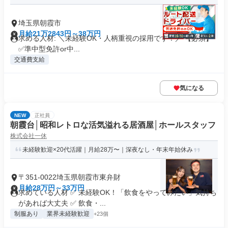
埼玉県朝霞市
月給21万2843円～38万円
求める人材: ＼未経験OK・人柄重視の採用です！／ 【必須】
✅️準中型免許or中...
交通費支給
気になる
NEW
正社員
朝霞台│昭和レトロな活気溢れる居酒屋│ホールスタッフ
株式会社一休
未経験歓迎×20代活躍｜月給28万〜｜深夜なし・年末年始休み
〒351-0022埼玉県朝霞市東弁財
月給28万円～33万円
求めている人材 ✅ 未経験OK！「飲食をやってみたい」気持ち
があれば大丈夫 ✅ 飲食・...
制服あり
業界未経験歓迎
+23個