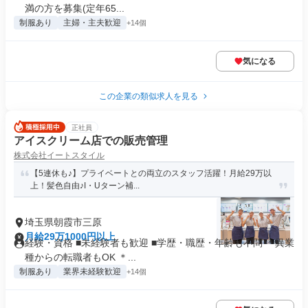
満の方を募集(定年65...
制服あり
主婦・主夫歓迎
+14個
気になる
この企業の類似求人を見る
正社員
アイスクリーム店での販売管理
株式会社イートスタイル
【5連休も♪】プライベートとの両立のスタッフ活躍！月給29万以
上！髪色自由♪I・Uターン補...
埼玉県朝霞市三原
月給29万1000円以上
経験・資格 ■未経験者も歓迎 ■学歴・職歴・年齢も不問 ＊異業
種からの転職者もOK ＊...
制服あり
業界未経験歓迎
+14個