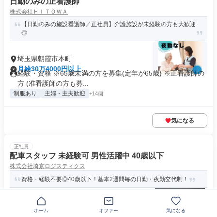
日勤のみの正看護師
株式会社ＨＩＴＯＷＡ
【日勤のみの施設看護師／正社員】介護施設が未経験の方も大歓迎
◎
埼玉県朝霞市本町
月給30万4000円以上
経験・資格 ※65歳未満の方を募集(定年が65歳) ※正看護師の
方 (准看護師の方も募...
制服あり
主婦・主夫歓迎
+14個
気になる
正社員
配車スタッフ 未経験可 男性活躍中 40歳以下
株式会社埼京ロジスティクス
資格・経験不要◎40歳以下！基本2週間毎の日勤・夜勤交代制！
〒351-0002埼玉県朝霞市
ホーム
オファー
気になる
月給41万2000円～45万円