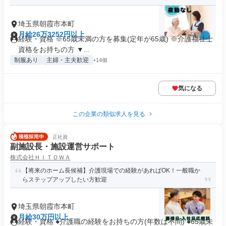
埼玉県朝霞市本町
月給26万3252円以上
経験・資格 ※65歳未満の方を募集(定年が65歳) ※介護福祉士
資格をお持ちの方 ▼...
制服あり
主婦・主夫歓迎
+14個
気になる
この企業の類似求人を見る
正社員
副施設長・施設運営サポート
株式会社ＨＩＴＯＷＡ
【将来のホーム長候補】介護現場での経験があればOK！一般職か
らステップアップしたい方歓迎
埼玉県朝霞市本町
月給30万円以上
経験・資格 ●介護職の経験をお持ちの方(年数は不問) ●65歳未