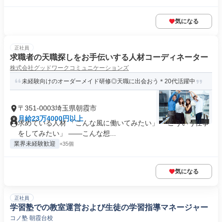
気になる
正社員
求職者の天職探しをお手伝いする人材コーディネーター
株式会社グッドワークコミュニケーションズ
未経験向けのオーダーメイド研修◎天職に出会おう＊20代活躍中
〒351-0003埼玉県朝霞市
月給23万4000円以上
求めている人材 「こんな風に働いてみたい」 「こういう仕事
をしてみたい」 ――こんな想...
業界未経験歓迎
+35個
気になる
正社員
学習塾での教室運営および生徒の学習指導マネージャー
コノ塾 朝霞台校