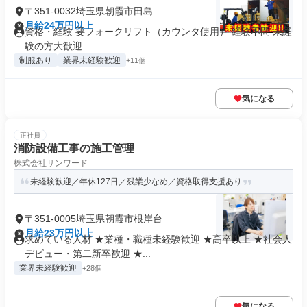
〒351-0032埼玉県朝霞市田島
月給24万円以上
資格・経験 要フォークリフト（カウンタ使用） 経験不問 未経
験の方大歓迎
制服あり
業界未経験歓迎
+11個
気になる
正社員
消防設備工事の施工管理
株式会社サンワード
未経験歓迎／年休127日／残業少なめ／資格取得支援あり
〒351-0005埼玉県朝霞市根岸台
月給23万円以上
求めている人材 ★業種・職種未経験歓迎 ★高卒以上 ★社会人
デビュー・第二新卒歓迎 ★...
業界未経験歓迎
+28個
気になる