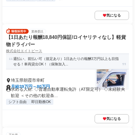
気になる
業務委託
【1日あたり報酬18,840円保証/ロイヤリティなし】軽貨
物ドライバー
株式会社エイトピース
週払い、前払い可（規定あり）1日あたりの報酬3万円以上も目指
せる！車両貸出OK！（保険加入...
埼玉県朝霞市幸町
月給39万円～80万円
求める人材: ◇普通自動車運転免許（AT限定可） ◇未経験大
歓迎 ＜その他の歓迎条...
シフト自由
即日勤務OK
気になる
正社員