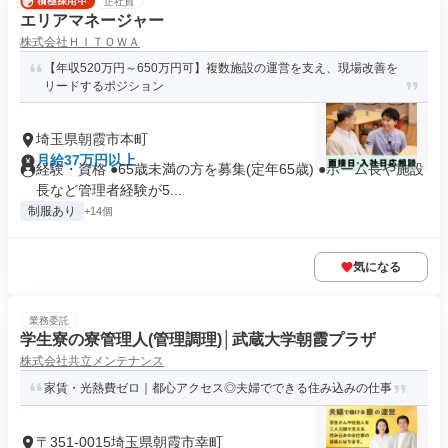
正社員
エリアマネージャー
株式会社ＨＩＴＯＷＡ
【年収520万円～650万円可】複数施設の運営を支え、現場改善を
リードするポジション
埼玉県朝霞市本町
月給37万円以上
経験・資格 ●65歳未満の方を募集(定年65歳) ●ホーム長や施設
長など管理者経験が5...
制服あり
+14個
気になる
業務委託
学生寮の寮管理人(管理調理)│武蔵大学朝霞プラザ
株式会社共立メンテナンス
家賃・光熱費ゼロ｜都心アクセス◎夫婦でできる住み込みの仕事
〒351-0015埼玉県朝霞市幸町