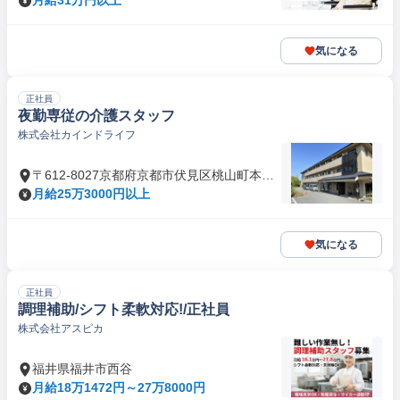
月給31万円以上
気になる
正社員
夜勤専従の介護スタッフ
株式会社カインドライフ
〒612-8027京都府京都市伏見区桃山町本多
上野
月給25万3000円以上
気になる
正社員
調理補助/シフト柔軟対応!/正社員
株式会社アスピカ
福井県福井市西谷
月給18万1472円～27万8000円