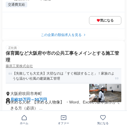
交通費支給
気になる
この企業の類似求人を見る
正社員
保育園など大阪府や市の公共工事をメインとする施工管
理
藤原工業株式会社
【失敗しても大丈夫】大切なのは「すぐ相談すること」！家族のよ
うな温かい社風の建築施工管理
大阪府吹田市寿町
月給35万円～50万円
求める人材: 【求める人物像】 ・Word、Excelの基本操作がで
きる方（必須） ...
交通費支給
ホーム
オファー
気になる