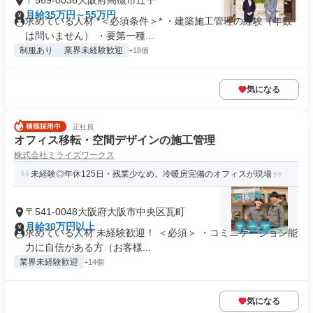
〒569-0036大阪府高槻市辻子
月給35万円～55万円
求めている人材 *＜必須条件＞* ・建築施工管理の経験（年数
は問いません） ・要第一種...
制服あり
業界未経験歓迎
+18個
気になる
正社員
オフィス移転・空間デザインの施工管理
株式会社ミライズワークス
未経験◎年休125日・残業少なめ。冷暖房完備のオフィスが現場
〒541-0048大阪府大阪市中央区瓦町
月給30万円以上
求めている人材 未経験歓迎！ ＜必須＞ ・コミニケーション能
力に自信がある方（お客様...
業界未経験歓迎
+14個
気になる