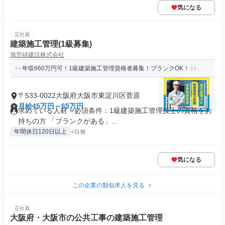
気になる
正社員
建築施工管理(1級募集)
旭営繕建設株式会社
年収660万円可！1級建築施工管理資格者募集！ブランクOK！
〒533-0022大阪府大阪市東淀川区菅原
月給45万円～65万円
求めている人材 ⭐必須条件：1級建築施工管理技士の資格をお
持ちの方 「ブランクがある」...
年間休日120日以上
+31個
気になる
この企業の類似求人を見る
正社員
大阪府・大阪市の公共工事の建築施工管理