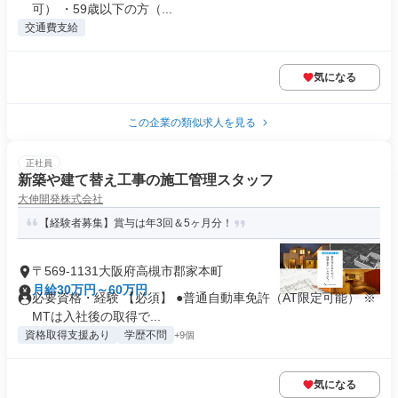
可） ・59歳以下の方（...
交通費支給
気になる
この企業の類似求人を見る
正社員
新築や建て替え工事の施工管理スタッフ
大伸開発株式会社
【経験者募集】賞与は年3回＆5ヶ月分！
〒569-1131大阪府高槻市郡家本町
月給30万円～60万円
必要資格・経験 【必須】 ●普通自動車免許（AT限定可能） ※
MTは入社後の取得で...
資格取得支援あり
学歴不問
+9個
気になる