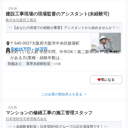
正社員
建設工事現場の現場監督のアシスタント(未経験可)
株式会社森田工務店
【あなたの現場での経験が重要】アシスタントから始めませんか？
〒540-0027大阪府大阪市中央区鎗屋町
月給25万円～30万円
求めている人材 学歴不問、中卒OK！第二新卒OK！ 職人経験
がある方(業種・経験年数は...
制服あり
業界未経験歓迎
+15個
気になる
この企業の類似求人を見る
正社員
マンションの修繕工事の施工管理スタッフ
日本管財住宅管理株式会社
＜未経験者歓迎＞日本管財HDグループの正社員採用です！