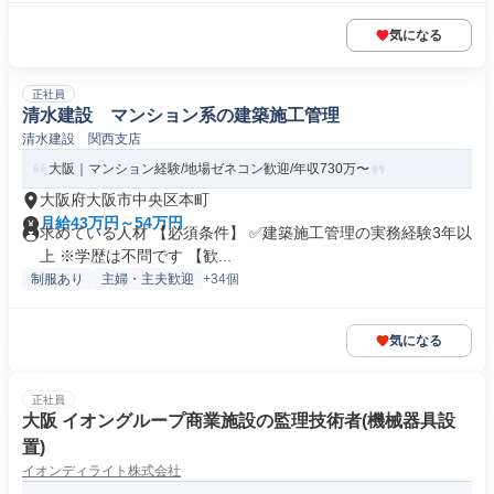
気になる
正社員
清水建設 マンション系の建築施工管理
清水建設 関西支店
大阪｜マンション経験/地場ゼネコン歓迎/年収730万〜
大阪府大阪市中央区本町
月給43万円～54万円
求めている人材 【必須条件】 ✅建築施工管理の実務経験3年以
上 ※学歴は不問です 【歓...
制服あり
主婦・主夫歓迎
+34個
気になる
正社員
大阪 イオングループ商業施設の監理技術者(機械器具設
置)
イオンディライト株式会社