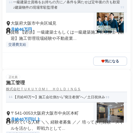
一級建築士資格をお持ちの方に／条件を満たせば定年後の方も歓迎
♪建築物件の現場常駐監理者
大阪府大阪市中央区城見
月給46万円
資格 【必須】一級建築士もしくは一級建築施工管理技士【歓
迎】施工管理現場経験や不動産業...
交通費支給
気になる
正社員
施工管理
株式会社ＴＵＫＵＹＯＭＩ ＨＯＬＤＩＮＧＳ
【月給40万〜】施工会社側から"発注者側"へ／土日祝休み
〒541-0053大阪府大阪市中央区本町
月給40万円以上
求めている人材 ＼＼ 経験者募集 ／／ 培ってきた経験・スキ
ルを活かし、 即戦力として...