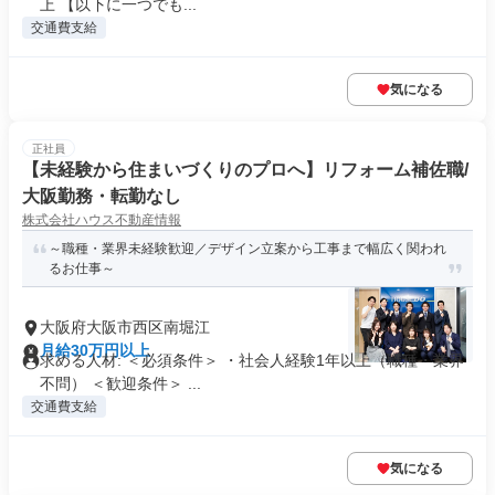
上 【以下に一つでも...
交通費支給
気になる
正社員
【未経験から住まいづくりのプロへ】リフォーム補佐職/
大阪勤務・転勤なし
株式会社ハウス不動産情報
～職種・業界未経験歓迎／デザイン立案から工事まで幅広く関われ
るお仕事～
大阪府大阪市西区南堀江
月給30万円以上
求める人材: ＜必須条件＞ ・社会人経験1年以上（職種・業界
不問） ＜歓迎条件＞ ...
交通費支給
気になる