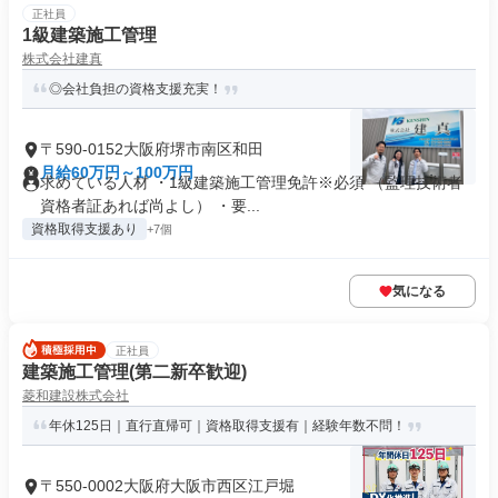
正社員
1級建築施工管理
株式会社建真
◎会社負担の資格支援充実！
〒590-0152大阪府堺市南区和田
月給60万円～100万円
求めている人材 ・1級建築施工管理免許※必須 （監理技術者
資格者証あれば尚よし） ・要...
資格取得支援あり
+7個
気になる
正社員
建築施工管理(第二新卒歓迎)
菱和建設株式会社
年休125日｜直行直帰可｜資格取得支援有｜経験年数不問！
〒550-0002大阪府大阪市西区江戸堀