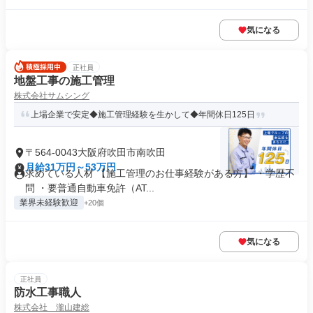
気になる
正社員
地盤工事の施工管理
株式会社サムシング
上場企業で安定◆施工管理経験を生かして◆年間休日125日
〒564-0043大阪府吹田市南吹田
月給31万円～53万円
求めている人材 【施工管理のお仕事経験がある方】 ・学歴不
問 ・要普通自動車免許（AT...
業界未経験歓迎
+20個
気になる
正社員
防水工事職人
株式会社 瀧山建総