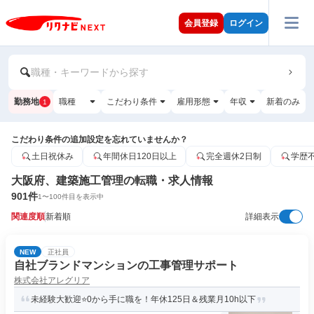
会員登録
ログイン
職種・キーワードから探す
勤務地
職種
こだわり条件
雇用形態
年収
新着のみ
1
こだわり条件の追加設定を忘れていませんか？
土日祝休み
年間休日120日以上
完全週休2日制
学歴
大阪府、建築施工管理の転職・求人情報
901
件
1
〜
100
件目を表示中
関連度順
新着順
詳細表示
NEW
正社員
自社ブランドマンションの工事管理サポート
株式会社アレグリア
未経験大歓迎⭐0から手に職を！年休125日＆残業月10h以下