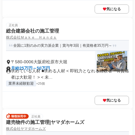
気になる
正社員
総合建築会社の施工管理
株式会社Ｍａｋｅ Ｈａｎｄｓ
全国に1割のみの実力派企業｜賞与年3回｜有資格者35万円～
〒580-0006大阪府松原市大堀
月給25万円～50万円
求めている人材 ■求める人材 < 即戦力となれる経験者・有資格
者は大歓迎！ > < 未...
業界未経験歓迎
+25個
気になる
正社員
建売物件の施工管理|ヤマダホームズ
株式会社ヤマダホームズ