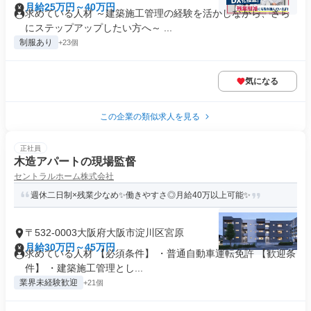
月給25万円～40万円
求めている人材 ～建築施工管理の経験を活かしながら、さら
にステップアップしたい方へ～ ...
制服あり
+23個
気になる
この企業の類似求人を見る
正社員
木造アパートの現場監督
セントラルホーム株式会社
週休二日制×残業少なめ✨働きやすさ◎月給40万以上可能✨
〒532-0003大阪府大阪市淀川区宮原
月給30万円～45万円
求めている人材 【必須条件】 ・普通自動車運転免許 【歓迎条
件】 ・建築施工管理とし...
業界未経験歓迎
+21個