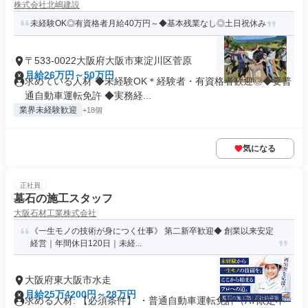
株式会社北嶋建設
未経験OK◎有資格者月給40万円～◆基本残業なし◎土日祝休み
〒533-0022大阪府大阪市東淀川区菅原
月給26万円～50万円
求めている人材 ◆未経験OK＊経験者・有資格者歓迎◎◆要普
通自動車運転免許 ◆実務経...
業界未経験歓迎
+18個
気になる
正社員
墓石の施工スタッフ
大阪石材工業株式会社
《一生モノの技術が身につく仕事》 第二新卒歓迎◆ 創業以来安定
経営｜年間休日120日｜未経...
大阪府東大阪市水走
月給25万4200円～28万円
求める人材: 【必須条件】 ・普通自動車運転免許（AT限定不