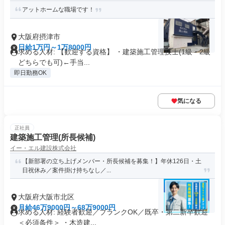
アットホームな職場です！
大阪府摂津市
日給1万円～1万8000円
求める人材: 【歓迎する資格】 ・建築施工管理技士(1級・2級
どちらでも可)←手当...
即日勤務OK
気になる
正社員
建築施工管理(所長候補)
イー・エル建設株式会社
【新部署の立ち上げメンバー・所長候補を募集！】年休126日・土
日祝休み／案件掛け持ちなし／...
大阪府大阪市北区
月給46万9000円～68万9000円
求める人材: 経験者歓迎／ブランクOK／既卒・第二新卒歓迎
＜必須条件＞ ・木造建...