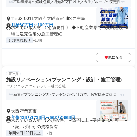
不動産業界の経験必須／月給30万円以上／大手グループの安定性
〒532-0011大阪府大阪市淀川区西中島
月給30万円～100万円
求めている人材 《 必須要件 》 ◆不動産業界での実務経験 ※
特に建売住宅の施工管理経...
介護休暇あり
+18個
気になる
正社員
施設リノベーション(プランニング・設計・施工管理)
パナソニック エイジフリー株式会社
新着✅プランニング力×プレゼン力×設計力で、お客様を笑顔に！
大阪府門真市
年俸438万1738円～662万5868円
求めている人材 【必須条件】 ●高卒以上 ●要普免（AT可） ●
下記いずれかの資格保有...
年間休日120日以上
+17個