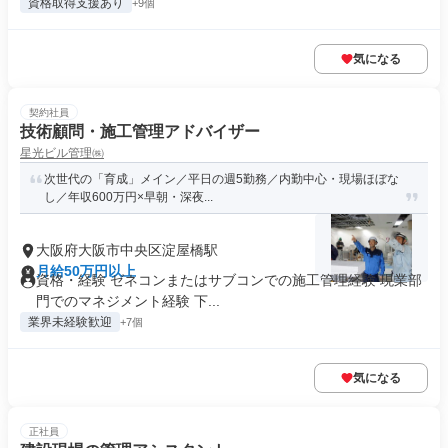
資格取得支援あり
+9個
気になる
契約社員
技術顧問・施工管理アドバイザー
星光ビル管理㈱
次世代の「育成」メイン／平日の週5勤務／内勤中心・現場ほぼな
し／年収600万円×早朝・深夜...
大阪府大阪市中央区淀屋橋駅
月給50万円以上
資格・経験 ゼネコンまたはサブコンでの施工管理経験 現業部
門でのマネジメント経験 下...
業界未経験歓迎
+7個
気になる
正社員