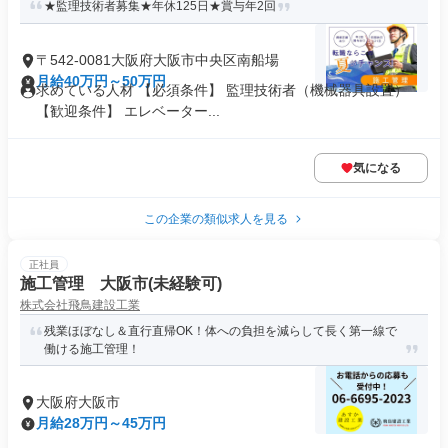
★監理技術者募集★年休125日★賞与年2回
〒542-0081大阪府大阪市中央区南船場
月給40万円～50万円
求めている人材 【必須条件】 監理技術者（機械器具設置）
【歓迎条件】 エレベーター...
気になる
この企業の類似求人を見る
正社員
施工管理 大阪市(未経験可)
株式会社飛鳥建設工業
残業ほぼなし＆直行直帰OK！体への負担を減らして長く第一線で
働ける施工管理！
大阪府大阪市
月給28万円～45万円