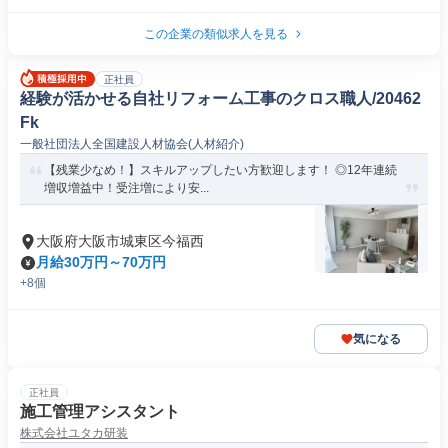
この企業の類似求人を見る
正社員
経験が活かせる自社リフォーム工事のクロス職人/20462
Fk
一般社団法人全国建設人材協会(人材紹介)
【残業少なめ！】スキルアップしたい方歓迎します！ ◎12年連続
増収増益中！受注増により安...
大阪府大阪市城東区今福西
月給30万円～70万円
+8個
気になる
正社員
施工管理アシスタント
株式会社ユタカ研装