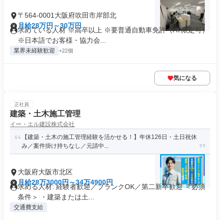
〒564-0001大阪府吹田市岸部北
月給28万円～30万円
求めている人材 ※高卒以上 ※要普通自動車免許（AT限定可）
※日本語でお客様・協力会...
業界未経験歓迎
+22個
気になる
正社員
建築・土木施工管理
イー・エル建設株式会社
【建築・土木の施工管理経験を活かせる！】年休126日・土日祝休
み／案件掛け持ちなし／元請中...
大阪府大阪市北区
月給28万3000円～34万4900円
求める人材: 経験者歓迎／ブランクOK／第二新卒歓迎 ＜必須
条件＞ ・建築または土...
交通費支給