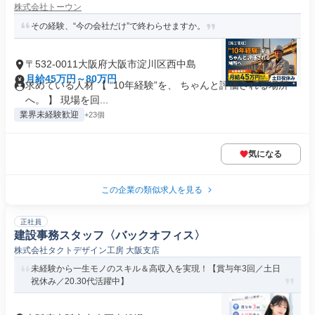
株式会社トーウン
その経験、“今の会社だけ”で終わらせますか。
〒532-0011大阪府大阪市淀川区西中島
月給45万円～80万円
求めている人材 【 “10年経験”を、 ちゃんと評価される場所
へ。 】 現場を回...
業界未経験歓迎
+23個
気になる
この企業の類似求人を見る
正社員
建設事務スタッフ〈バックオフィス〉
株式会社タクトデザイン工房 大阪支店
未経験から一生モノのスキル＆高収入を実現！【賞与年3回／土日
祝休み／20.30代活躍中】