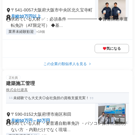
〒541-0057大阪府大阪市中央区北久宝寺町
月給30万円以上
求めている人材 ✅：必須条件 ━━━━━━━ ◆普通自動車運
転免許（AT限定可） ◆基...
業界未経験歓迎
+18個
気になる
この企業の類似求人を見る
正社員
建築施工管理
株式会社建真
未経験でも大丈夫◎会社負担の資格支援充実！
〒590-0152大阪府堺市南区和田
月給50万円～80万円
求めている人材 ・要普通自動車免許 ・パソコン操作に抵抗が
ない方 ・内勤だけでなく現場...