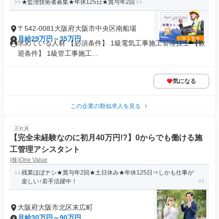
★監理技術者募集★年休125日★賞与年2回
〒542-0081大阪府大阪市中央区南船場
月給29万円～35万円
求めている人材 【必須条件】 1級電気工事施工管理技士 【歓
迎条件】 1級管工事施工...
気になる
この企業の類似求人を見る
正社員
【完全未経験なのに初月40万円!?】0からでも働ける施
工管理アシスタント
(株)One Value
残業ほぼナシ★賞与年2回★土日休み★年休125日⇒しかも仕事が
楽しい↑若手活躍中！
大阪府大阪市北区末広町
月給30万円～90万円