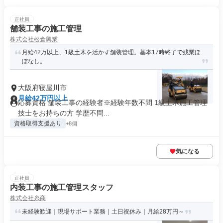
正社員
舗装工事の施工管理
株式会社松倉興業
月給42万以上、1級土木を活かす舗装管理。基本17時終了で残業ほ
ぼなし。
大阪府寝屋川市
月給42万円以上
応募資格 舗装工事の経験者※経験年数不問 1級土木施工管理
技士をお持ちの方 学歴不問...
資格取得支援あり
+8個
気になる
正社員
内装工事の施工管理スタッフ
株式会社糸商
未経験歓迎｜現場サポート業務｜土日祝休み｜月給28万円～