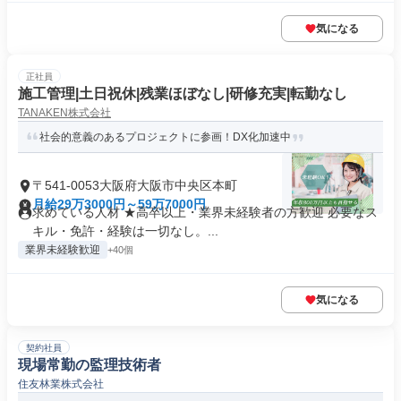
気になる
正社員
施工管理|土日祝休|残業ほぼなし|研修充実|転勤なし
TANAKEN株式会社
社会的意義のあるプロジェクトに参画！DX化加速中
〒541-0053大阪府大阪市中央区本町
月給29万3000円～59万7000円
求めている人材 ★高卒以上・業界未経験者の方歓迎 必要なス
キル・免許・経験は一切なし。...
業界未経験歓迎
+40個
気になる
契約社員
現場常勤の監理技術者
住友林業株式会社