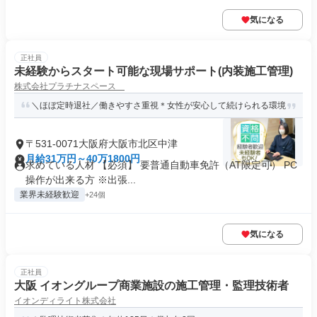
気になる
正社員
未経験からスタート可能な現場サポート(内装施工管理)
株式会社プラチナスペース
＼ほぼ定時退社／働きやすさ重視＊女性が安心して続けられる環境
〒531-0071大阪府大阪市北区中津
月給31万円～40万1800円
求めている人材 【必須】 要普通自動車免許（AT限定可） PC
操作が出来る方 ※出張...
業界未経験歓迎
+24個
気になる
正社員
大阪 イオングループ商業施設の施工管理・監理技術者
イオンディライト株式会社