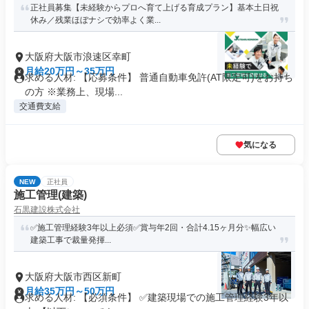
正社員募集【未経験からプロへ育て上げる育成プラン】基本土日祝
休み／残業ほぼナシで効率よく業...
大阪府大阪市浪速区幸町
月給20万円～35万円
求める人材: 【応募条件】 普通自動車免許(AT限定可)をお持ち
の方 ※業務上、現場...
交通費支給
気になる
NEW
正社員
施工管理(建築)
石黒建設株式会社
✅️施工管理経験3年以上必須✅️賞与年2回・合計4.15ヶ月分✨️幅広い
建築工事で裁量発揮...
大阪府大阪市西区新町
月給35万円～50万円
求める人材: 【必須条件】 ✅️建築現場での施工管理経験3年以