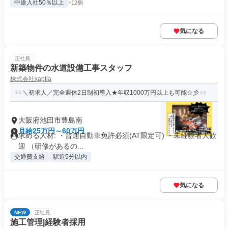
中途入社50％以上
+12個
気になる
正社員
新築物件の水道設備工事スタッフ
株式会社xaptia
＼初求人／完全週休2日制初導入★年収1000万円以上も可能☆彡
大阪府池田市豊島南
月給25万円～60万円
求める人材: ・普通自動車免許必須(AT限定可) ・未経験者大歓
迎 （研修があるの...
交通費支給
駅近5分以内
気になる
NEW
正社員
施工管理|経験者採用