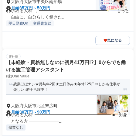
大阪府大阪市中央区南船場
月給35万円～50万円
求める人材: ╭━━━━━━━━━━━━━━━━╮ 「もっと
自由に、自分らしく働きた...
即日勤務OK
交通費支給
気になる
正社員
【未経験・資格無しなのに初月41万円!?】0からでも働
ける施工管理アシスタント
(株)One Value
残業ほぼナシ★賞与年2回★土日休み★年休125日⇒しかも仕事が
楽しい↑若手活躍中！
大阪府大阪市北区末広町
月給30万円～90万円
求める人材: ━━━━━━━━━━━━━━━━━━ ■ 対象
となる方 ━━━━━━━...
残業なし