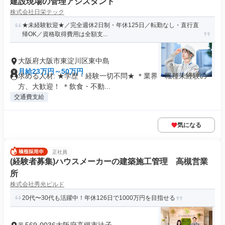
建設現場の管理アシスタント
株式会社日栄テック
★未経験歓迎★／完全週休2日制・年休125日／転勤なし・直行直
帰OK／資格取得費用は全額支...
大阪府大阪市東淀川区東中島
月給23万円～50万円
求める人材: ★学歴・経験一切不問★ ＊業界・職種未経験の
方、大歓迎！ ＊飲食・不動...
交通費支給
気になる
正社員
(経験者募集)ハウスメーカーの建築施工管理 高槻営業
所
株式会社秀光ビルド
20代〜30代も活躍中！年休126日で1000万円を目指せる