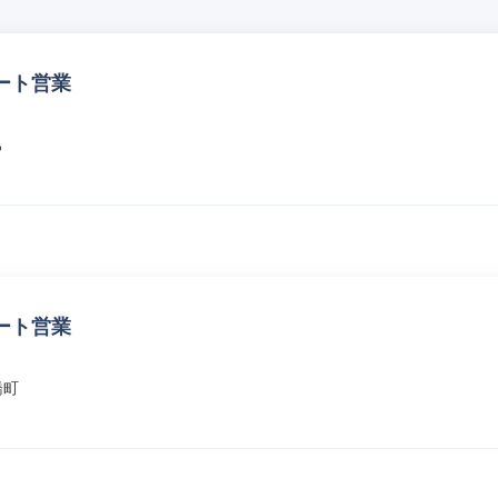
ート営業
ち
ート営業
橋町