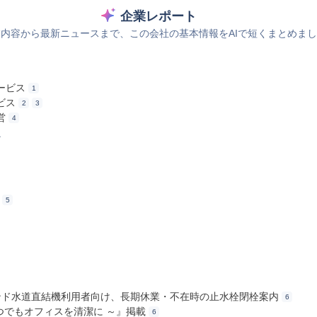
企業レポート
内容から最新ニュースまで、この会社の基本情報をAIで短くまとめま
ービス
1
ビス
2
3
営
4
ス
5
スタンド水道直結機利用者向け、長期休業・不在時の止水栓閉栓案内
6
 いつでもオフィスを清潔に ～』掲載
6