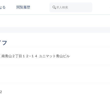
なる
閲覧履歴
求人検索
イフ
区 南青山２丁目１２−１４ ユニマット青山ビル
2