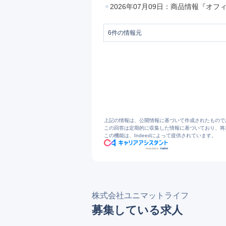
2026年07月09日：商品情報『
6
件の情報元
1
オフィスコーヒーサービス | 株式会社
2
環境美化用品レンタルサービス｜株式会社ユニ
3
クリーンメンテナンス｜株式会社ユニマットラ
4
企業内カフェ・フードサービス事業｜
5
フードサービス事業｜オフィスコーヒ
6
株式会社ユニマットライフ – 暮らし
上記の情報は、公開情報に基づいて作成されたもので
この回答は定期的に収集した情報に基づいており、将
この機能は、Indeedによって提供されています。
株式会社ユニマットライフ
募集している求人