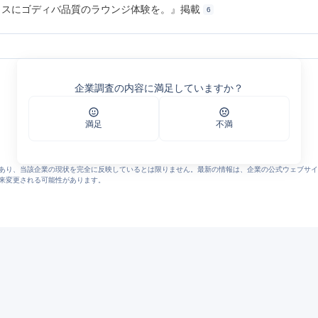
オフィスにゴディバ品質のラウンジ体験を。』掲載
6
ユニマットライフ
マットライフ｜UNIMAT LIFE CORPORATION
企業調査の内容に満足していますか？
イフ｜UNIMAT LIFE CORPORATION
オフィスコーヒーサービス｜株式会社ユニマットライフ
ーサービス｜ユニマットライフ
満足
不満
のなかにゆとりと、やすらぎを
あり、当該企業の現状を完全に反映しているとは限りません。最新の情報は、企業の公式ウェブサイ
来変更される可能性があります。