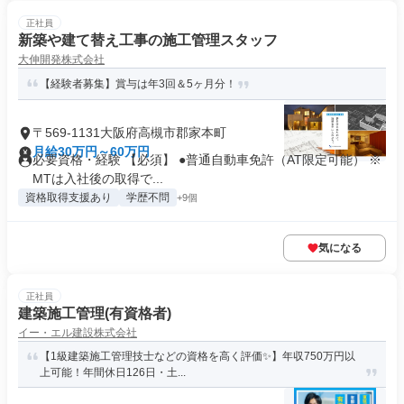
正社員
新築や建て替え工事の施工管理スタッフ
大伸開発株式会社
【経験者募集】賞与は年3回＆5ヶ月分！
〒569-1131大阪府高槻市郡家本町
月給30万円～60万円
必要資格・経験 【必須】 ●普通自動車免許（AT限定可能） ※
MTは入社後の取得で...
資格取得支援あり
学歴不問
+9個
気になる
正社員
建築施工管理(有資格者)
イー・エル建設株式会社
【1級建築施工管理技士などの資格を高く評価✨】年収750万円以
上可能！年間休日126日・土...