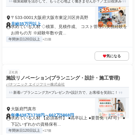
積算経験を活かして、もっと心地よく働きませんか？／土日祝休み
〒533-0001大阪府大阪市東淀川区井高野
月給35万円以上
求めている人材 ◇積算、見積作成、 コスト管理の実務経験を
お持ちの方 ※経験年数や資...
年間休日120日以上
+21個
気になる
正社員
施設リノベーション(プランニング・設計・施工管理)
パナソニック エイジフリー株式会社
新着✅プランニング力×プレゼン力×設計力で、お客様を笑顔に！
大阪府門真市
年俸438万1738円～662万5868円
求めている人材 【必須条件】 ●高卒以上 ●要普免（AT可） ●
下記いずれかの資格保有...
年間休日120日以上
+17個