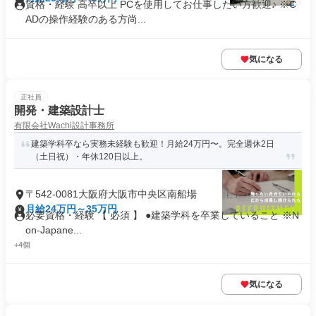
資格・経験 高卒以上 PCを使用してお仕事したい方歓迎♪ ※C
ADの操作経験のある方尚...
気になる
正社員
開発・建築設計士
有限会社Wachi設計事務所
建築学科卒なら実務未経験も歓迎！月給24万円〜。完全週休2日
（土日祝）・年休120日以上。
〒542-0081大阪府大阪市中央区南船場
月給24万円～35万円
必要資格・経験 【 必須 】 ●建築学科を卒業していること ※N
on-Japane...
+4個
気になる