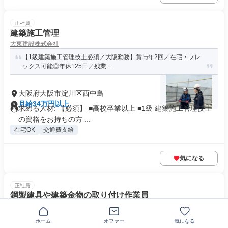
正社員
建築施工管理
大東建設株式会社
【1級建築施工管理技士必須／大阪勤務】賞与年2回／在宅・フレ
ックス可能◎年休125日／残業...
大阪府大阪市淀川区西中島
月給34万円以上
求める人材: 【必須】 ■高校卒業以上 ■1級 建築施工管理技士
の資格をお持ちの方 ...
在宅OK
交通費支給
気になる
正社員
鋼製建具や建築金物の取り付け作業員
西村工業株式会社
残業は最大でも10時間。賞与2回支給で頑張りを還元！
ホーム
オファー
気になる