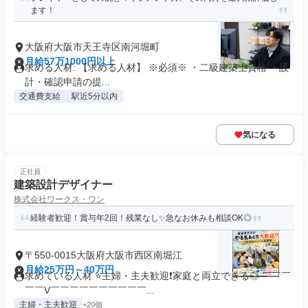
ます！
大阪府大阪市天王寺区南河堀町
月給57万1000円以上
求める人材: 【求める人材】 ※必須※ ・二級建築士資格 ・設
計・確認申請の提...
交通費支給
駅近5分以内
気になる
正社員
建築設計デザイナー
株式会社ワークス・ワン
経験者歓迎！賞与年2回！残業なし✨急なお休みも相談OK◎
〒550-0015大阪府大阪市西区南堀江
月給25万円～40万円
求めている人材 ⭐主婦・主夫歓迎❗家庭と両立できる◎ ￣￣￣
￣￣V￣￣￣￣￣￣￣￣￣￣...
主婦・主夫歓迎
+20個