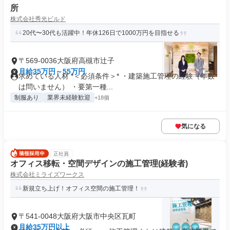
所
株式会社秀光ビルド
20代〜30代も活躍中！年休126日で1000万円を目指せる
〒569-0036大阪府高槻市辻子
月給35万円～55万円
求めている人材 *＜必須条件＞* ・建築施工管理の経験（年数
は問いません） ・要第一種...
制服あり
業界未経験歓迎
+18個
気になる
正社員
オフィス移転・空間デザインの施工管理(経験者)
株式会社ミライズワークス
新規立ち上げ！オフィス空間の施工管理！
〒541-0048大阪府大阪市中央区瓦町
月給35万円以上