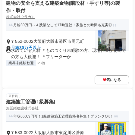
建物の安全を支える建築金物(階段材・手すり等)の製
作・取付
株式会社ウラガミ
月給30万円～＆残業なしで17時退社！家族との時間も充実◎
〒552-0002大阪府大阪市港区市岡元町
月給30万円以上
求めている人材 ＊ものづくり未経験の方、現場作業が初めて
の方も大歓迎！ ＊フリーターか...
業界未経験歓迎
+23個
気になる
正社員
建築施工管理(1級募集)
旭営繕建設株式会社
年収660万円可！1級建築施工管理資格者募集！ブランクOK！
〒533-0022大阪府大阪市東淀川区菅原