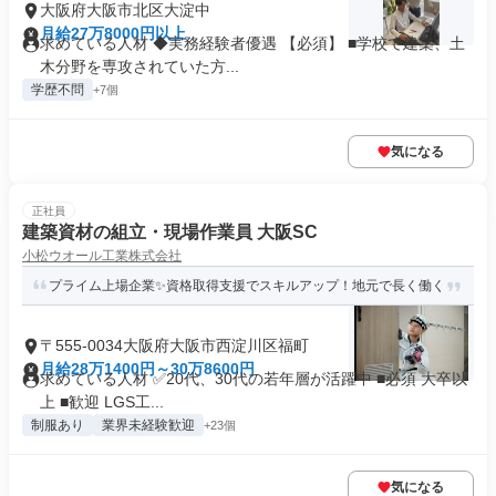
大阪府大阪市北区大淀中
月給27万8000円以上
求めている人材 ◆実務経験者優遇 【必須】 ■学校で建築、土
木分野を専攻されていた方...
学歴不問
+7個
気になる
正社員
建築資材の組立・現場作業員 大阪SC
小松ウオール工業株式会社
プライム上場企業✨資格取得支援でスキルアップ！地元で長く働く
〒555-0034大阪府大阪市西淀川区福町
月給28万1400円～30万8600円
求めている人材 ✅20代、30代の若年層が活躍中 ■必須 大卒以
上 ■歓迎 LGS工...
制服あり
業界未経験歓迎
+23個
気になる