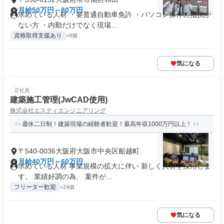
月給50万円～80万円
求めている人材 ・要普通自動車免許 ・パソコン操作に抵抗が
ない方 ・内勤だけでなく現場...
資格取得支援あり
+9個
気になる
正社員
建築施工管理(JwCAD使用)
株式会社エスティエンジニアリング
週休二日制！建築現場の経験者歓迎！最高年収1000万円以上！
〒540-0036大阪府大阪市中央区船越町
月給40万円～60万円
求めている人材 事業規模の拡大に伴い 新しく人材を採用しま
す。 業績好調の為、 案件が...
フリーター歓迎
+24個
気になる