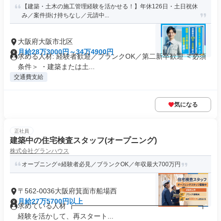
【建築・土木の施工管理経験を活かせる！】年休126日・土日祝休
み／案件掛け持ちなし／元請中...
大阪府大阪市北区
月給28万3000円～34万4900円
求める人材: 経験者歓迎／ブランクOK／第二新卒歓迎 ＜必須
条件＞ ・建築または土...
交通費支給
気になる
正社員
建築中の住宅検査スタッフ(オープニング)
株式会社グランハウス
オープニング⭐経験者必見／ブランクOK／年収最大700万円
〒562-0036大阪府箕面市船場西
月給27万5700円以上
求めている人材 ┏━━━━━━━━━━━━━━━━━━┓
経験を活かして、再スタート...