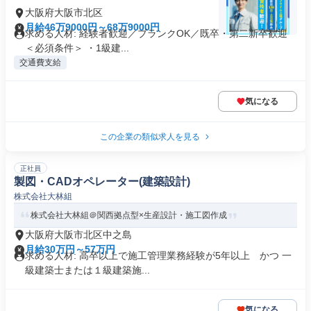
大阪府大阪市北区
月給46万9000円～68万9000円
求める人材: 経験者歓迎／ブランクOK／既卒・第二新卒歓迎
＜必須条件＞ ・1級建...
交通費支給
気になる
この企業の類似求人を見る
正社員
製図・CADオペレーター(建築設計)
株式会社大林組
株式会社大林組＠関西拠点型×生産設計・施工図作成
大阪府大阪市北区中之島
月給30万円～57万円
求める人材: 高卒以上で施工管理業務経験が5年以上 かつ 一
級建築士または１級建築施...
気になる