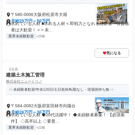
〒580-0006大阪府松原市大堀
月給25万円～50万円
求めている人材 ■求める人材 < 即戦力となれる経験者・有資格
者は大歓迎！ > < 未...
業界未経験歓迎
+25個
気になる
正社員
建築土木施工管理
株式会社ニュートリノ
未経験者歓迎/年休120日/土日祝休/転勤なし・現場掛持ち無
〒584-0082大阪府富田林市向陽台
月給26万円～30万円
求めている人材 ◆20代活躍中！ ◆未経験者募集！ 【必須条
件】 ◇高卒以上 ◇要普...
業界未経験歓迎
+22個