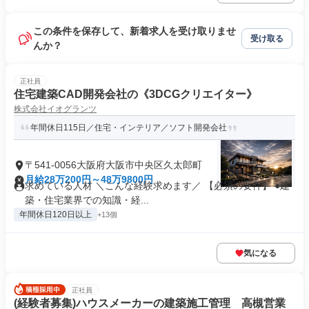
この条件を保存して、新着求人を受け取りませ
受け取る
んか？
正社員
住宅建築CAD開発会社の《3DCGクリエイター》
株式会社イオグランツ
年間休日115日／住宅・インテリア／ソフト開発会社
〒541-0056大阪府大阪市中央区久太郎町
月給28万200円～48万9800円
求めている人材 ＼こんな経験求めます／ 【必須の要件】 ●建
築・住宅業界での知識・経...
年間休日120日以上
+13個
気になる
正社員
(経験者募集)ハウスメーカーの建築施工管理 高槻営業