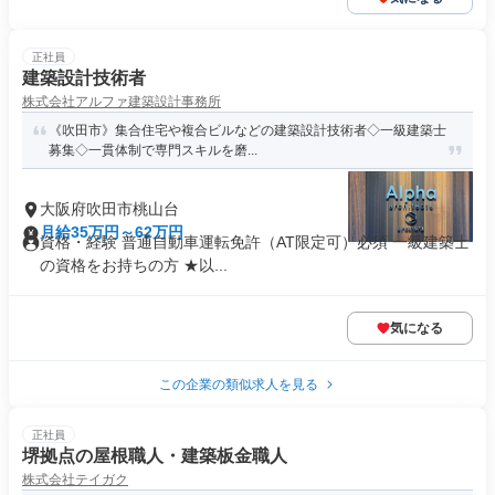
正社員
建築設計技術者
株式会社アルファ建築設計事務所
《吹田市》集合住宅や複合ビルなどの建築設計技術者◇一級建築士
募集◇一貫体制で専門スキルを磨...
大阪府吹田市桃山台
月給35万円～62万円
資格・経験 普通自動車運転免許（AT限定可）必須 一級建築士
の資格をお持ちの方 ★以...
気になる
この企業の類似求人を見る
正社員
堺拠点の屋根職人・建築板金職人
株式会社テイガク