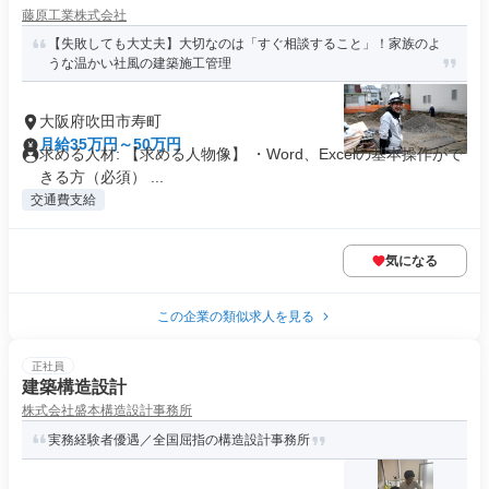
藤原工業株式会社
【失敗しても大丈夫】大切なのは「すぐ相談すること」！家族のよ
うな温かい社風の建築施工管理
大阪府吹田市寿町
月給35万円～50万円
求める人材: 【求める人物像】 ・Word、Excelの基本操作がで
きる方（必須） ...
交通費支給
気になる
この企業の類似求人を見る
正社員
建築構造設計
株式会社盛本構造設計事務所
実務経験者優遇／全国屈指の構造設計事務所