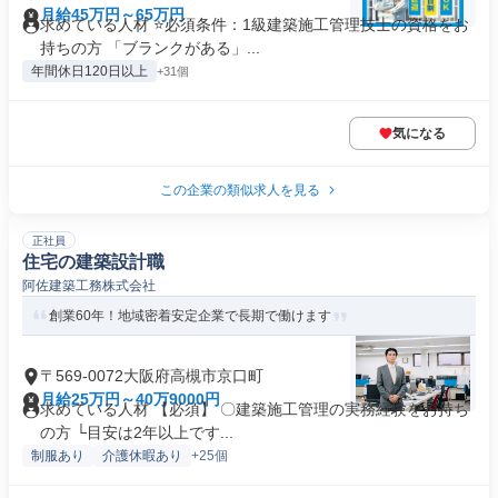
月給45万円～65万円
求めている人材 ⭐必須条件：1級建築施工管理技士の資格をお
持ちの方 「ブランクがある」...
年間休日120日以上
+31個
気になる
この企業の類似求人を見る
正社員
住宅の建築設計職
阿佐建築工務株式会社
創業60年！地域密着安定企業で長期で働けます
〒569-0072大阪府高槻市京口町
月給25万円～40万9000円
求めている人材 【必須】 〇建築施工管理の実務経験をお持ち
の方 └目安は2年以上です...
制服あり
介護休暇あり
+25個