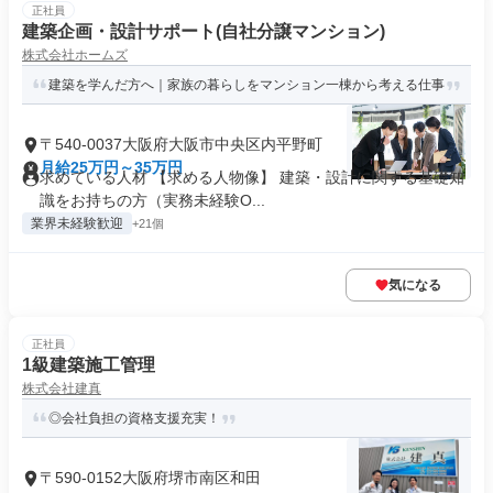
正社員
建築企画・設計サポート(自社分譲マンション)
株式会社ホームズ
建築を学んだ方へ｜家族の暮らしをマンション一棟から考える仕事
〒540-0037大阪府大阪市中央区内平野町
月給25万円～35万円
求めている人材 【求める人物像】 建築・設計に関する基礎知
識をお持ちの方（実務未経験O...
業界未経験歓迎
+21個
気になる
正社員
1級建築施工管理
株式会社建真
◎会社負担の資格支援充実！
〒590-0152大阪府堺市南区和田