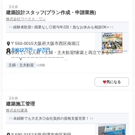
正社員
建築設計スタッフ(プラン作成・申請業務)
株式会社ワークス・ワン
経験者歓迎✨残業なし◎賞与年2回！急なお休みも相談OK⭐
〒550-0015大阪府大阪市西区南堀江
月給22万円～40万円
求めている人材 ⭐主婦・主夫歓迎❗家庭と両立できる◎ ￣￣￣
￣￣V￣￣￣￣￣￣￣￣￣￣...
主婦・主夫歓迎
+18個
気になる
正社員
建築施工管理
株式会社建真
未経験でも大丈夫◎会社負担の資格支援充実！
〒590-0152大阪府堺市南区和田