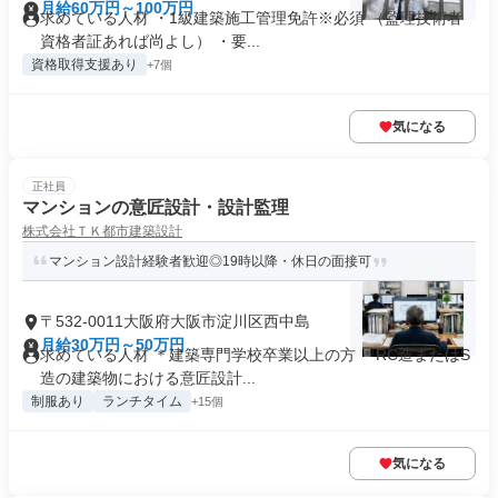
月給60万円～100万円
求めている人材 ・1級建築施工管理免許※必須 （監理技術者
資格者証あれば尚よし） ・要...
資格取得支援あり
+7個
気になる
正社員
マンションの意匠設計・設計監理
株式会社ＴＫ都市建築設計
マンション設計経験者歓迎◎19時以降・休日の面接可
〒532-0011大阪府大阪市淀川区西中島
月給30万円～50万円
求めている人材 ＊建築専門学校卒業以上の方 ＊RC造またはS
造の建築物における意匠設計...
制服あり
ランチタイム
+15個
気になる