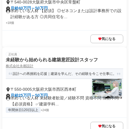
〒540-0028大阪府大阪市中央区常盤町
月給40万円～50万円
求めている人材 【必須】 ◎ゼネコンまたは設計事務所での設
計経験がある方 ◎共同住宅を...
+18個
気になる
正社員
未経験から始められる建築意匠設計スタッフ
株式会社永都設計
設計への再挑戦を応援｜建築を学んだ、その経験を今こそ仕事に。
〒550-0005大阪府大阪市西区西本町
月給25万円～50万円
求めている人材 未経験者歓迎／経験不問 資格不問 性別不問
【必須資格】 ✅建築学科...
年間休日120日以上
+24個
気になる