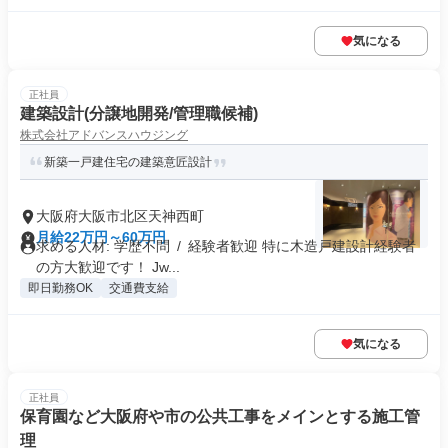
気になる
正社員
建築設計(分譲地開発/管理職候補)
株式会社アドバンスハウジング
新築一戸建住宅の建築意匠設計
大阪府大阪市北区天神西町
月給22万円～60万円
求める人材: 学歴不問 / 経験者歓迎 特に木造戸建設計経験者
の方大歓迎です！ Jw...
即日勤務OK
交通費支給
気になる
正社員
保育園など大阪府や市の公共工事をメインとする施工管
理