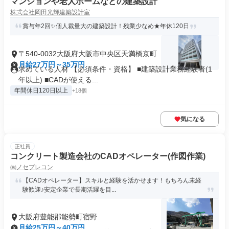
マンションや老人ホームなどの建築設計
株式会社岡田光輝建築設計室
賞与年2回✨個人裁量大の建築設計！残業少なめ★年休120日
〒540-0032大阪府大阪市中央区天満橋京町
月給27万円～35万円
求めている人材 【必須条件・資格】 ■建築設計業務経験者(1
年以上) ■CADが使える...
年間休日120日以上
+18個
気になる
正社員
コンクリート製造会社のCADオペレーター(作図作業)
㈱ノセプレコン
【CADオペレーター】スキルと経験を活かせます！もちろん未経
験歓迎♪安定企業で長期活躍を目...
大阪府豊能郡能勢町宿野
月給25万円～40万円