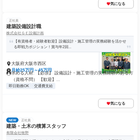
気になる
正社員
建築設備設計職
株式会社ＧＥ設備計画
【有資格者・経験者歓迎】設備設計・施工管理の実務経験を活かせ
る即戦力ポジション！賞与年2回...
大阪府大阪市西区
月給25万円～45万円
求める人材: 【必須】 設備設計・施工管理の実務経験のある方
（資格不問） 【歓迎】...
即日勤務OK
交通費支給
気になる
NEW
正社員
建築・土木の積算スタッフ
有限会社牧野