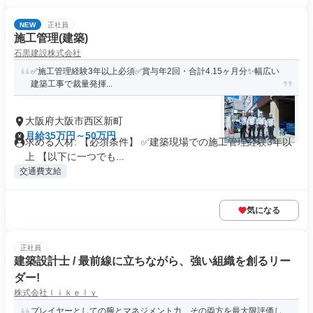
NEW
正社員
施工管理(建築)
石黒建設株式会社
✅️施工管理経験3年以上必須✅️賞与年2回・合計4.15ヶ月分✨️幅広い
建築工事で裁量発揮...
大阪府大阪市西区新町
月給35万円～50万円
求める人材: 【必須条件】 ✅️建築現場での施工管理経験3年以
上 【以下に一つでも...
交通費支給
気になる
正社員
建築設計士 / 最前線に立ちながら、強い組織を創るリー
ダー!
株式会社ｌｉｋｅｌｙ
プレイヤーとしての腕とマネジメント力、その両方を最大限評価し