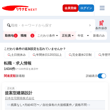
会員登録
ログイン
職種・キーワードから探す
条件保存
勤務地
職種
こだわり条件
正社員
年収
新着のみ
1
1
こだわり条件の追加設定を忘れていませんか？
土日祝休み
年間休日120日以上
完全週休2日制
学歴
転職・求人情報
1434
件
1
〜
100
件目を表示中
関連度順
新着順
詳細表示
正社員
提案型建築設計
日本住宅開発株式会社
残業なし×月給40万〜／自社保有の大規模案件／資格不問