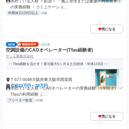
求めている人材 ＜必須＞ ・施工管理または建築／内装業界で
の実務経験 ・コミニケーショ...
年間休日120日以上
+5個
気になる
NEW
正社員
空調設備のCADオペレーター(Tfas経験者)
サン工業株式会社
Tfas経験を活かす！賞与最大5ヶ月＆土日祝休・年休119日
〒577-0048大阪府東大阪市西堤西
月給23万円～30万円
求めている人材 ✅CADオペレーターの実務経験（1年以上） ✅
Tfasの利用経験 こ...
フリーター歓迎
+20個
気になる