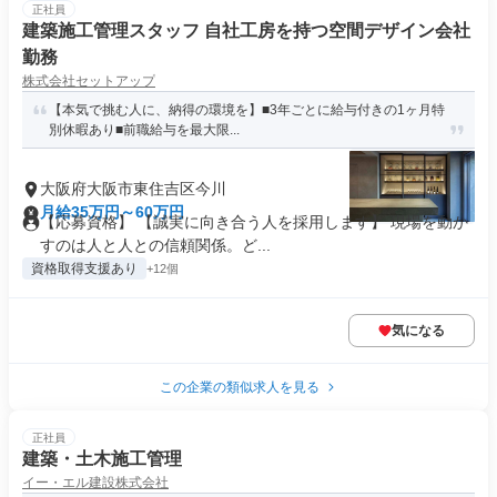
正社員
建築施工管理スタッフ 自社工房を持つ空間デザイン会社
勤務
株式会社セットアップ
【本気で挑む人に、納得の環境を】■3年ごとに給与付きの1ヶ月特
別休暇あり■前職給与を最大限...
大阪府大阪市東住吉区今川
月給35万円～60万円
【応募資格】 【誠実に向き合う人を採用します】 現場を動か
すのは人と人との信頼関係。ど...
資格取得支援あり
+12個
気になる
この企業の類似求人を見る
正社員
建築・土木施工管理
イー・エル建設株式会社