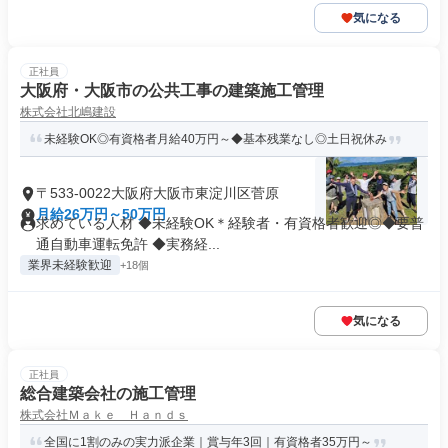
気になる
正社員
大阪府・大阪市の公共工事の建築施工管理
株式会社北嶋建設
未経験OK◎有資格者月給40万円～◆基本残業なし◎土日祝休み
〒533-0022大阪府大阪市東淀川区菅原
月給26万円～50万円
求めている人材 ◆未経験OK＊経験者・有資格者歓迎◎◆要普
通自動車運転免許 ◆実務経...
業界未経験歓迎
+18個
気になる
正社員
総合建築会社の施工管理
株式会社Ｍａｋｅ Ｈａｎｄｓ
全国に1割のみの実力派企業｜賞与年3回｜有資格者35万円～