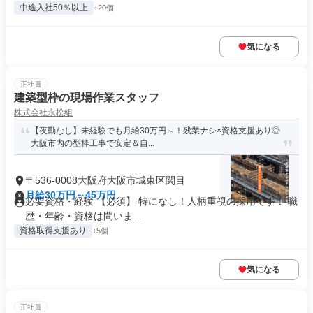
中途入社50％以上
+20個
気になる
正社員
建築型枠の現場作業スタッフ
株式会社永松組
【夜勤なし】未経験でも月給30万円～！残業ナシ×資格支援あり◎
大阪市内の型枠工事で安定＆自...
〒536-0008大阪府大阪市城東区関目
月給30万円～45万円
必要資格・経験 【必須】 特になし！人柄重視の採用です！ 職
歴・年齢・資格は問いま...
資格取得支援あり
+5個
気になる
正社員