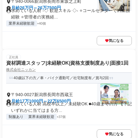
〒940-0066新潟県長岡市東坂之上町
月給26万円～26万7500円
求めている人材 -◇ 歓迎スキル ◇- ⭐コールセンターでの業務
経験 ⭐管理者の実務経...
業界未経験歓迎
+40個
気になる
正社員
資材調達スタッフ|未経験OK|資格支援制度あり|面接1回
株式会社ニッカン
40歳以下の方／車・バイク通勤可／社宅制度有／賞与2回
〒940-0027新潟県長岡市西蔵王
月給17万1000円～22万6500円
求めている人材 高校卒以上／未経験OK ■40歳までの方 【下記
いずれかに当てはまる方...
制服あり
業界未経験歓迎
+37個
気になる