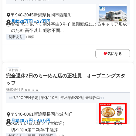
〒940-2045新潟県長岡市西陵町
月給20万円～27万円
資格 45才以下※例外事由3号イ 長期勤続によるキャリア形成
のため 高卒以上 経験不問...
制服あり
+19個
気になる
正社員
完全週休2日のらーめん店の正社員 オープニングスタ
ッフ
株式会社Ｒｏｍａｘ
7/29OPEN予定│年休110日│平均年齢20代│未経験◎
〒940-0061新潟県長岡市城内町
月給28万円～45万円
求めている人材 ✅（大歓迎） ￣￣￣￣￣￣￣ ●学歴・経験⼀
切不問 ●第⼆新卒/中途採...