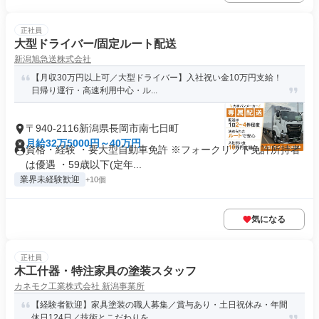
正社員
大型ドライバー/固定ルート配送
新潟旭急送株式会社
【月収30万円以上可／大型ドライバー】入社祝い金10万円支給！
日帰り運行・高速利用中心・ル...
〒940-2116新潟県長岡市南七日町
月給32万5000円～40万円
資格・経験 ・要大型自動車免許 ※フォークリフト免許所持者
は優遇 ・59歳以下(定年...
業界未経験歓迎
+10個
気になる
正社員
木工什器・特注家具の塗装スタッフ
カネモク工業株式会社 新潟事業所
【経験者歓迎】家具塗装の職人募集／賞与あり・土日祝休み・年間
休日124日／技術とこだわりを...