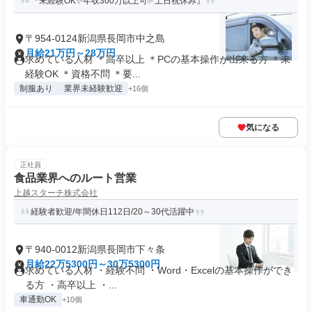
『未経験OK✨年収300万以上可✅土日祝休み』
〒954-0124新潟県長岡市中之島
月給21万円～28万円
求めている人材 ＊高卒以上 ＊PCの基本操作が出来る方 ＊未
経験OK ＊資格不問 ＊要...
制服あり
業界未経験歓迎
+16個
気になる
正社員
食品業界へのルート営業
上越スターチ株式会社
経験者歓迎/年間休日112日/20～30代活躍中
〒940-0012新潟県長岡市下々条
月給22万5300円～30万5300円
求めている人材 ・経験不問 ・Word・Excelの基本操作ができ
る方 ・高卒以上 ・...
車通勤OK
+10個