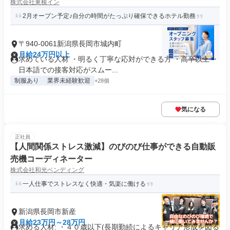
株式会社東横イン
2月オープン予定♪自分の時間がたっぷり確保できるホテル勤務
〒940-0061新潟県長岡市城内町
月給24万円以上
求めている人材 ・明るく丁寧な応対ができる方 ・高卒以上 ・
日本語での接客対応がスムー...
制服あり
業界未経験歓迎
+28個
気になる
正社員
【人間関係ストレス激減】のびのび仕事ができる自動販
売機コーディネーター
株式会社和光ベンディング
一人仕事でストレスなく快適・気楽に働ける
新潟県長岡市新産
月給23万円～28万円
求める人材: ・４０歳以下(長期勤続によるキャリア形成を図る