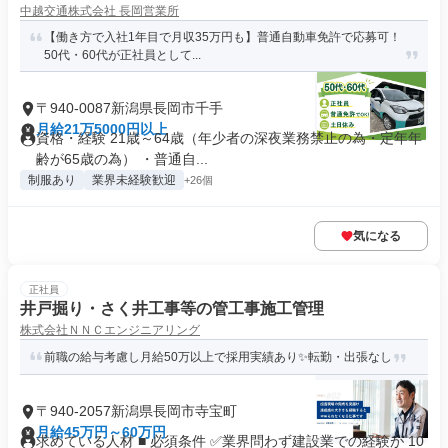
中越交通株式会社 長岡営業所
【働き方で入社1年目で月収35万円も】普通自動車免許で応募可！
50代・60代が正社員として...
〒940-0087新潟県長岡市千手
月給21万5000円以上
資格・経験 21歳～64歳（年少者の深夜業務禁止の為・定年年
齢が65歳の為） ・普通自...
制服あり
業界未経験歓迎
+26個
気になる
正社員
井戸掘り・さく井工事等の管工事施工管理
株式会社ＮＮＣエンジニアリング
前職の給与考慮し月給50万以上で採用実績あり✨転勤・出張なし
〒940-2057新潟県長岡市寺宝町
月給45万円～60万円
求めている人材 ■ 必須条件 ✅業界問わず建設業での経験が 10