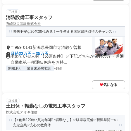
正社員
消防設備工事スタッフ
石崎防災電設株式会社
将来不安な20代30代必見！一生使える国家資格取得のチャンス
〒959-0141新潟県長岡市寺泊敦ケ曽根
月給22万円～35万円
求めている人材 【必須条件】 ✅下記どちらか保有の方 ・普通
自動車第一種運転免許をお持...
制服あり
業界未経験歓迎
+19個
気になる
正社員
土日休・転勤なしの電気工事スタッフ
株式会社アオキ住建
【⭐️創業120年×賞与年3回×転勤なし】✅駐車場完備✅新潟県随一の
安定企業✅安心の教育体...