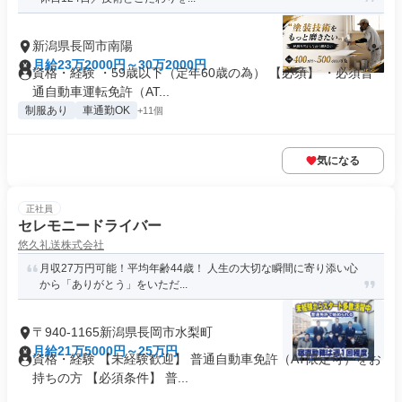
新潟県長岡市南陽
月給23万2000円～30万2000円
資格・経験 ・59歳以下（定年60歳の為） 【必須】 ・必須普
通自動車運転免許（AT...
制服あり
車通勤OK
+11個
気になる
正社員
セレモニードライバー
悠久礼送株式会社
月収27万円可能！平均年齢44歳！ 人生の大切な瞬間に寄り添い心
から「ありがとう」をいただ...
〒940-1165新潟県長岡市水梨町
月給21万5000円～25万円
資格・経験 【未経験歓迎】 普通自動車免許（AT限定可）をお
持ちの方 【必須条件】 普...