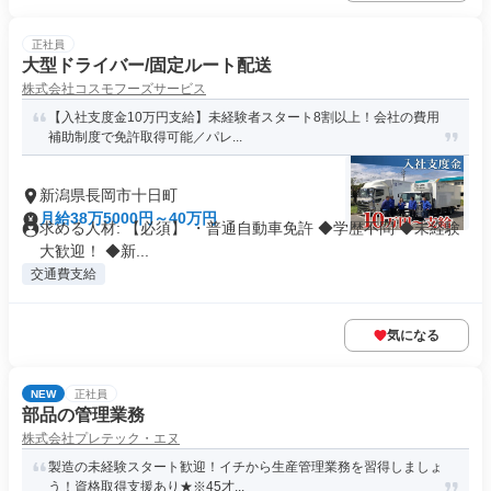
正社員
大型ドライバー/固定ルート配送
株式会社コスモフーズサービス
【入社支度金10万円支給】未経験者スタート8割以上！会社の費用
補助制度で免許取得可能／パレ...
新潟県長岡市十日町
月給38万5000円～40万円
求める人材: 【必須】 ・普通自動車免許 ◆学歴不問 ◆未経験
大歓迎！ ◆新...
交通費支給
気になる
NEW
正社員
部品の管理業務
株式会社プレテック・エヌ
製造の未経験スタート歓迎！イチから生産管理業務を習得しましょ
う！資格取得支援あり★※45才...