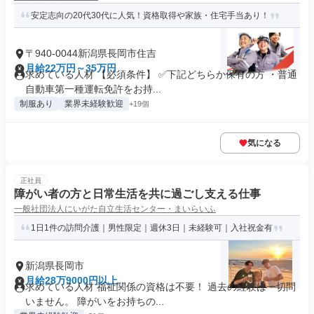
安定志向の20代30代に人気！資格取得や家族・住宅手当あり！
〒940-0044新潟県長岡市住吉
月給22万円～35万円
求めている人材 【必須条件】 ✅下記どちらか保有の方 ・普通
自動車第一種運転免許をお持...
制服あり
業界未経験歓迎
+19個
気になる
正社員
障がい者の方と日常生活を共に過ごし支える仕事
一般社団法人にいがた自立生活センター・まいらいふ
1日1件の訪問介護｜男性限定｜週休3日｜未経験可｜入社祝金有
新潟県長岡市
月給28万9000円以上
求めている人材 福祉関係の資格は不要！ 過去の経験は一切問
いません。 障がいをお持ちの...