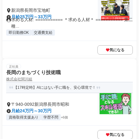
新潟県長岡市宝地町
月給25万円～33万円
求める人材: =========== ＊求める人材＊ =========== 第二
種...
即日勤務OK
交通費支給
気になる
正社員
長岡のまちづくり技術職
株式会社関川組
【17時定時】AIにはない手に職を、安心環境で！
〒940-0092新潟県長岡市昭和
月給24万円～30万円
資格取得支援あり
学歴不問
+6個
気になる