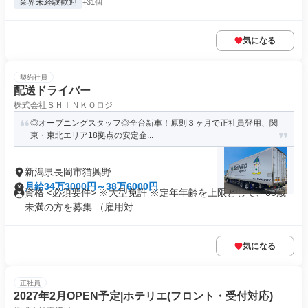
業界未経験歓迎
+31個
気になる
契約社員
配送ドライバー
株式会社ＳＨＩＮＫＯロジ
◎オープニングスタッフ◎全台新車！原則３ヶ月で正社員登用、関
東・東北エリア18拠点の安定企...
新潟県長岡市猫興野
月給34万3000円～38万6000円
資格 <必須要件> ※大型免許 ※定年年齢を上限として、60歳
未満の方を募集 （雇用対...
気になる
正社員
2027年2月OPEN予定|ホテリエ(フロント・受付対応)