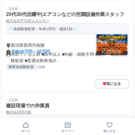
正社員
20代30代活躍中|エアコンなどの空調設備作業スタッフ
株式会社千代田エネルギー
未経験者歓迎・年休120日・面談1回
新潟県長岡市南陽
月給20万円～35万円
求めている人材 ■高卒以上 ■年齢・経験不問 ■業界・職種未経
験歓迎 ■普通自動車免許...
業界未経験歓迎
+29個
気になる
正社員
建設現場での作業員
株式会社関川組
建設現場での作業業務/交通費支給/長岡市
ホーム
オファー
気になる