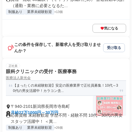
（通勤・業務に必要となるた...
制服あり
業界未経験歓迎
+13個
気になる
この条件を保存して、新着求人を受け取りませ
受け取る
んか？
正社員
眼科クリニックの受付・医療事務
医療法人新光会
【まったくの未経験歓迎】安定の医療業界で正社員募集！10代～3
0代の男女活躍中！カラコン含...
〒940-2101新潟県長岡市寺島町
月給22万1000円～30万円
応募資格 未経験歓迎 学歴不問・経験不問 10代～30代の男女
スタッフ活躍中！ ＜異...
制服あり
業界未経験歓迎
+26個