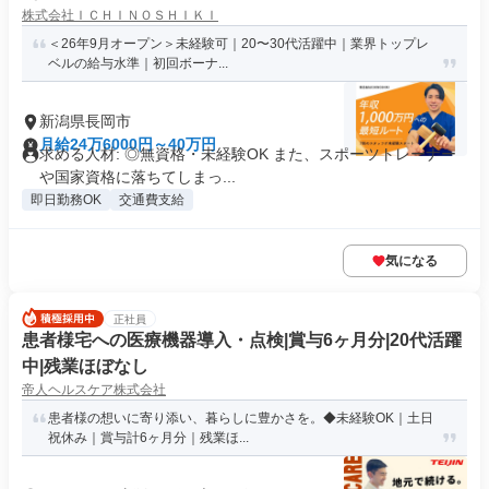
株式会社ＩＣＨＩＮＯＳＨＩＫＩ
＜26年9月オープン＞未経験可｜20〜30代活躍中｜業界トップレ
ベルの給与水準｜初回ボーナ...
新潟県長岡市
月給24万6000円～40万円
求める人材: ◎無資格・未経験OK また、スポーツトレーナー
や国家資格に落ちてしまっ...
即日勤務OK
交通費支給
気になる
正社員
患者様宅への医療機器導入・点検|賞与6ヶ月分|20代活躍
中|残業ほぼなし
帝人ヘルスケア株式会社
患者様の想いに寄り添い、暮らしに豊かさを。◆未経験OK｜土日
祝休み｜賞与計6ヶ月分｜残業ほ...