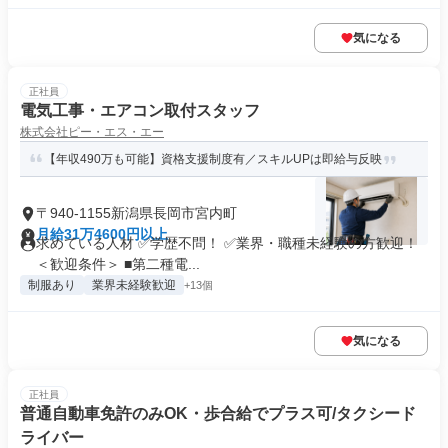
気になる
正社員
電気工事・エアコン取付スタッフ
株式会社ピー・エス・エー
【年収490万も可能】資格支援制度有／スキルUPは即給与反映
〒940-1155新潟県長岡市宮内町
月給31万4600円以上
求めている人材 ✅学歴不問！ ✅業界・職種未経験の方歓迎！
＜歓迎条件＞ ■第二種電...
制服あり
業界未経験歓迎
+13個
気になる
正社員
普通自動車免許のみOK・歩合給でプラス可/タクシード
ライバー