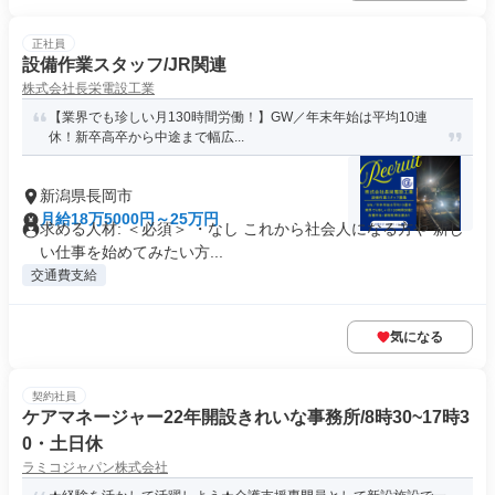
正社員
設備作業スタッフ/JR関連
株式会社長栄電設工業
【業界でも珍しい月130時間労働！】GW／年末年始は平均10連
休！新卒高卒から中途まで幅広...
新潟県長岡市
月給18万5000円～25万円
求める人材: ＜必須＞ ・なし これから社会人になる方や 新し
い仕事を始めてみたい方...
交通費支給
気になる
契約社員
ケアマネージャー22年開設きれいな事務所/8時30~17時3
0・土日休
ラミコジャパン株式会社