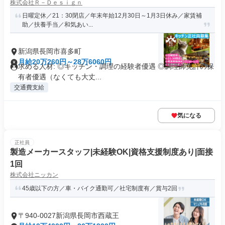
株式会社Ｒ－Ｄｅｓｉｇｎ
日曜定休／21：30閉店／年末年始12月30日～1月3日休み／家賃補
助／扶養手当／和気あい...
新潟県長岡市喜多町
月給20万260円～28万6060円
求める人材: ◎キッチン・調理の経験者優遇 ◎調理師免許の保
有者優遇（なくても大丈...
交通費支給
気になる
正社員
製造メーカースタッフ|未経験OK|資格支援制度あり|面接
1回
株式会社ニッカン
45歳以下の方／車・バイク通勤可／社宅制度有／賞与2回
〒940-0027新潟県長岡市西蔵王