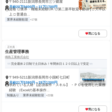
〒940-2111新潟県長岡市三ツ郷屋
月給20万9400円～31万1700円
資格 ◎業界・職種未経験OK ◎第二新卒歓迎 [ 必須 ] □ 大卒以
上 □ 普通自...
業界未経験歓迎
+17個
気になる
正社員
生産管理事務
鳴島工業株式会社
完全週休２日制で土日休み！年間休日１２０日以上で安定
〒949-5211新潟県長岡市小国町七日町
月給21万5380円～29万1200円
求めている人材 【必須条件・スキル】 ・ＰＣを使用した業務
経験 （Excelの基本操作...
制服あり
業界未経験歓迎
+22個
気になる