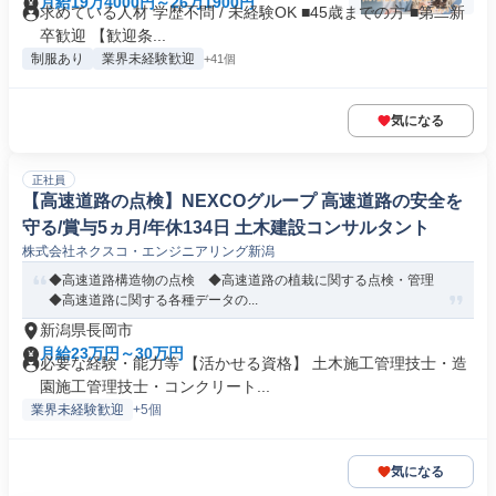
月給19万4000円～26万1900円
求めている人材 学歴不問 / 未経験OK ■45歳までの方 ■第二新
卒歓迎 【歓迎条...
制服あり
業界未経験歓迎
+41個
気になる
正社員
【高速道路の点検】NEXCOグループ 高速道路の安全を
守る/賞与5ヵ月/年休134日 土木建設コンサルタント
株式会社ネクスコ・エンジニアリング新潟
◆高速道路構造物の点検 ◆高速道路の植栽に関する点検・管理
◆高速道路に関する各種データの...
新潟県長岡市
月給23万円～30万円
必要な経験・能力等 【活かせる資格】 土木施工管理技士・造
園施工管理技士・コンクリート...
業界未経験歓迎
+5個
気になる