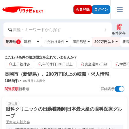
会員登録
ログイン
職種・キーワードから探す
条件保存
勤務地
職種
こだわり条件
雇用形態
200万円以上
新
1
こだわり条件の追加設定を忘れていませんか？
土日祝休み
年間休日120日以上
完全週休2日制
学歴
長岡市（新潟県）、200万円以上の転職・求人情報
1665
件
1
〜
100
件目を表示中
関連度順
新着順
詳細表示
正社員
眼科クリニックの日勤看護師|日本最大級の眼科医療グル
ープ
医療法人新光会