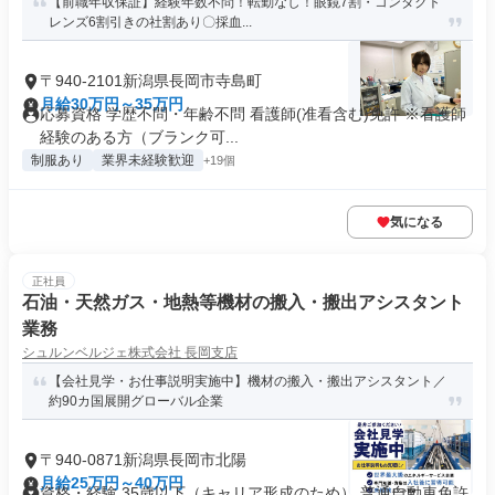
【前職年収保証】経験年数不問！転勤なし！眼鏡7割・コンタクト
レンズ6割引きの社割あり〇採血...
〒940-2101新潟県長岡市寺島町
月給30万円～35万円
応募資格 学歴不問・年齢不問 看護師(准看含む)免許 ※看護師
経験のある方（ブランク可...
制服あり
業界未経験歓迎
+19個
気になる
正社員
石油・天然ガス・地熱等機材の搬入・搬出アシスタント
業務
シュルンベルジェ株式会社 長岡支店
【会社見学・お仕事説明実施中】機材の搬入・搬出アシスタント／
約90カ国展開グローバル企業
〒940-0871新潟県長岡市北陽
月給25万円～40万円
資格・経験 35歳以下（キャリア形成のため） 普通自動車免許