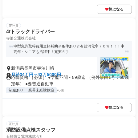
気になる
正社員
4tトラックドライバー
寺泊交通株式会社
中型免許取得費用全額補助※条件あり☆有給消化率７０％！！！中
高年・シニアも活躍中！充実の手...
新潟県長岡市寺泊川崎
月給34万円～43万5000円
応募資格 ［必須］ ●学歴不問～59歳迄 （例外事由1号：60歳
定年） ●要普通自動車...
制服あり
業界未経験歓迎
+5個
気になる
正社員
消防設備点検スタッフ
石崎防災電設株式会社