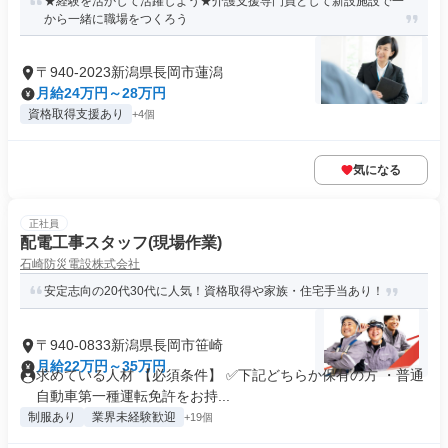
★経験を活かして活躍しよう★介護支援専門員として新設施設で一
から一緒に職場をつくろう
〒940-2023新潟県長岡市蓮潟
月給24万円～28万円
資格取得支援あり
+4個
気になる
正社員
配電工事スタッフ(現場作業)
石崎防災電設株式会社
安定志向の20代30代に人気！資格取得や家族・住宅手当あり！
〒940-0833新潟県長岡市笹崎
月給22万円～35万円
求めている人材 【必須条件】 ✅下記どちらか保有の方 ・普通
自動車第一種運転免許をお持...
制服あり
業界未経験歓迎
+19個