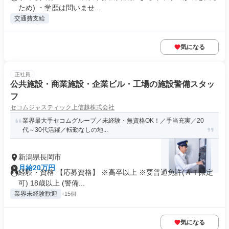
ため) ・学歴は問いませ...
交通費支給
気になる
正社員
公共施設・商業施設・企業ビル・工場の施設警備スタッ
フ
セコムジャスティック上信越株式会社
業界最大手セコムグループ／未経験・無資格OK！／手当充実／20
代～30代活躍／転勤なしの地...
新潟県長岡市
月給20万円
経験・資格 【応募資格】 ※高卒以上 ※要普通免許(ＡＴ限定
可) 18歳以上 (警備...
業界未経験歓迎
+15個
気になる