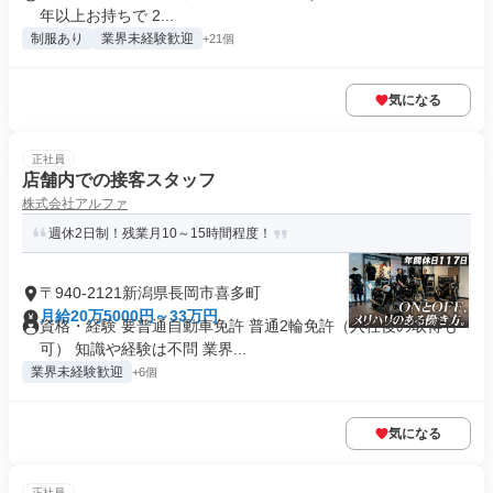
年以上お持ちで 2...
制服あり
業界未経験歓迎
+21個
気になる
正社員
店舗内での接客スタッフ
株式会社アルファ
週休2日制！残業月10～15時間程度！
〒940-2121新潟県長岡市喜多町
月給20万5000円～33万円
資格・経験 要普通自動車免許 普通2輪免許（入社後の取得も
可） 知識や経験は不問 業界...
業界未経験歓迎
+6個
気になる
正社員