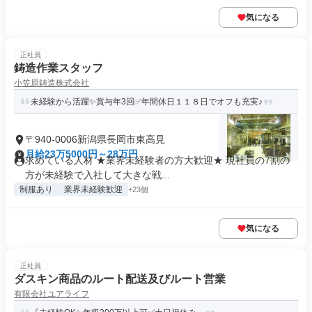
気になる
正社員
鋳造作業スタッフ
小笠原鋳造株式会社
未経験から活躍✨賞与年3回✅年間休日１１８日でオフも充実♪
〒940-0006新潟県長岡市東高見
月給23万5000円～28万円
求めている人材 ★業界未経験者の方大歓迎★ 現社員の7割の
方が未経験で入社して大きな戦...
制服あり
業界未経験歓迎
+23個
気になる
正社員
ダスキン商品のルート配送及びルート営業
有限会社ユアライフ