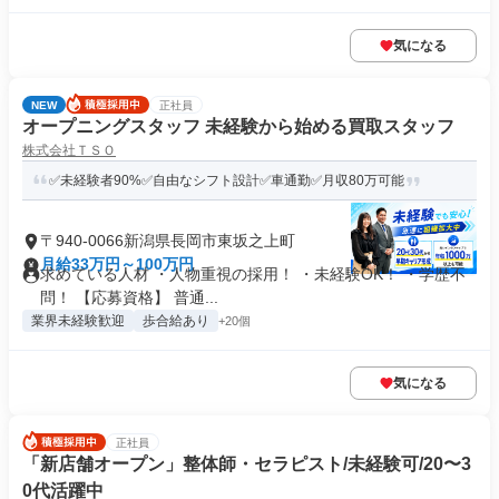
気になる
NEW
正社員
オープニングスタッフ 未経験から始める買取スタッフ
株式会社ＴＳＯ
✅未経験者90%✅自由なシフト設計✅車通勤✅月収80万可能
〒940-0066新潟県長岡市東坂之上町
月給33万円～100万円
求めている人材 ・人物重視の採用！ ・未経験OK！ ・学歴不
問！ 【応募資格】 普通...
業界未経験歓迎
歩合給あり
+20個
気になる
正社員
「新店舗オープン」整体師・セラピスト/未経験可/20〜3
0代活躍中