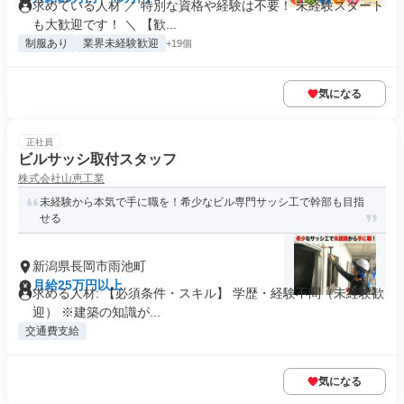
求めている人材 ／ 特別な資格や経験は不要！ 未経験スタート
も大歓迎です！ ＼ 【歓...
制服あり
業界未経験歓迎
+19個
気になる
正社員
ビルサッシ取付スタッフ
株式会社山恵工業
未経験から本気で手に職を！希少なビル専門サッシ工で幹部も目指
せる
新潟県長岡市雨池町
月給25万円以上
求める人材: 【必須条件・スキル】 学歴・経験不問（未経験歓
迎） ※建築の知識が...
交通費支給
気になる