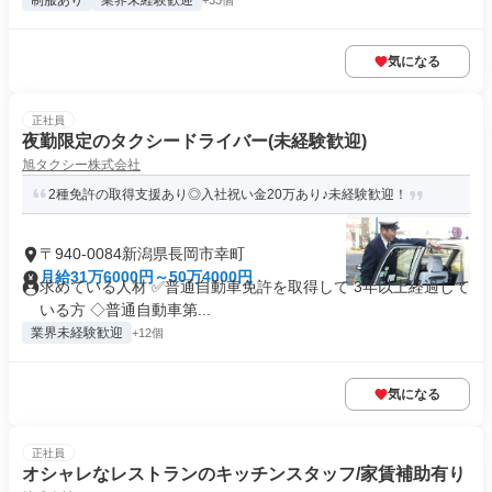
制服あり
業界未経験歓迎
+33個
気になる
正社員
夜勤限定のタクシードライバー(未経験歓迎)
旭タクシー株式会社
2種免許の取得支援あり◎入社祝い金20万あり♪未経験歓迎！
〒940-0084新潟県長岡市幸町
月給31万6000円～50万4000円
求めている人材 ✅普通自動車免許を取得して 3年以上経過して
いる方 ◇普通自動車第...
業界未経験歓迎
+12個
気になる
正社員
オシャレなレストランのキッチンスタッフ/家賃補助有り