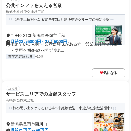
公共インフラを支える営業
株式会社越後交通鉄工所
《基本土日祝休み＆賞与年3回》越後交通グループの安定基盤
〒940-2108新潟県長岡市千秋
月給23万5000円～28万5000円
求めている人材 ＜業界に興味がある方、営業未経験者歓迎＞
・学歴不問/経験不問/普免以...
業界未経験歓迎
+18個
気になる
正社員
サービスエリアでの店舗スタッフ
高崎弁当株式会社
旅の思い出をつくるお仕事✨未経験歓迎！中途入社多数活躍中♪
新潟県長岡市西川口
月給25万円～40万円