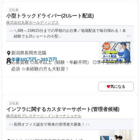
正社員
小型トラックドライバー(2tルート配送)
株式会社丸新ホールディングス
＼6時～15時25分までの早朝のお仕事／地場配送で毎日帰れる！未
経験でも2tショートの小型...
新潟県長岡市北陽
年俸345万円～365万円
応募資格 ◎高卒以上（経験・年齢不問） ◎準中型自動車免許
必須 ☆未経験の方も大歓迎！
気になる
正社員
インフラに関するカスタマーサポート(管理者候補)
株式会社プレステージ・インターナショナル
長岡オフィス誕生💡将来の管理者大募集！