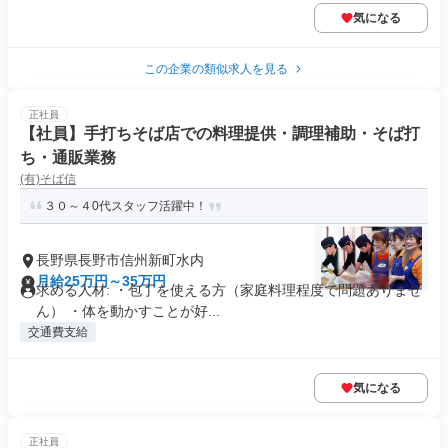
気になる
この企業の類似求人を見る
正社員
【社員】手打ちそば店での料理提供・調理補助・そば打
ち・通販業務
(有)そば信
３０～４0代スタッフ活躍中！
長野県長野市信州新町水内
月給25万円～35万円
求める人材: ・包丁を使える方（家庭料理程度で問題ありませ
ん） ・体を動かすことが好...
交通費支給
気になる
正社員