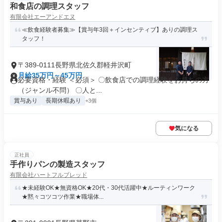
和食店の調理スタッフ
有限会社エーアンドエヌ
≪飲食経験者募集≫【賞与年3回＋インセンティブ】ありの調理ス
タッフ！
〒389-0111長野県北佐久郡軽井沢町
月給35万円～45万円
必要資格・経験 ＜必須＞ 〇飲食店での調理経験をお持ちの方
（ジャンル不問） 〇人と...
賞与あり
長期休暇あり
+3個
気になる
正社員
手作りパンの製造スタッフ
有限会社ハートフルブレッド
★未経験OK★無資格OK★20代・30代活躍中★ルーティンワーク
★黙々コツコツ作業★職場体...