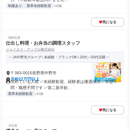
制服あり
業界未経験歓迎
+33個
気になる
契約社員
仕出し料理・お弁当の調理スタッフ
ジェイエイ・アップル株式会社
JA中野市グループ✨未経験・ブランクOK✨20代～50代活躍
〒383-0015長野県中野市
月給22万円以上
求めている人材 ✅未経験歓迎、経験者は優遇採用 ✅学歴不
問・職歴不問です ✅第二新卒歓...
業界未経験歓迎
+22個
気になる
正社員