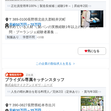
正社員登用率100%｜製造長候補｜経験1年～｜昇給年2回
〒389-0100長野県北佐久郡軽井沢町
月給50万円～70万円
求めている人材 ＼製パンの実務経験1年以上の方／ 学歴不
問・ブーランジェ経験者募集 ...
制服あり
学歴不問
+10個
気になる
この企業の類似求人を見る
正社員
ブライダル専属キッチンスタッフ
株式会社テイクアンドギヴ・ニーズ
人生の晴れ舞台を彩る料理人／完休2日（定休あり）・賞与年3回
〒390-0827長野県松本市出川
月給30万円～35万円