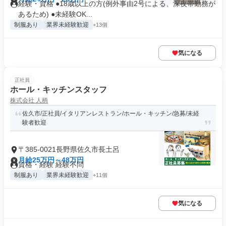
経験・資格 ●18歳以上の方(例外事由2号による、深夜帯勤務が
あるため) ●未経験OK...
制服あり
業界未経験歓迎
+13個
気になる
正社員
ホール・キッチンスタッフ
株式会社 人柄
佐久市/正社員/イタリアンレストラン/ホール・キッチン/急募/未経
験者歓迎
〒385-0021長野県佐久市長土呂
月給25万円～48万円
資格・経験 経験不問
制服あり
業界未経験歓迎
+11個
気になる