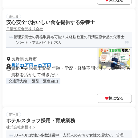
気になる
正社員
安心安全でおいしい食を提供する栄養士
日清医療食品株式会社
管理栄養士の資格取得も可能！未経験歓迎の日清医療食品の栄養士
（パート・アルバイト）求人
長野県長野市
月給21万円～23万円
資格 ■要 栄養士資格 年齢・学歴・経験不問です。 未経験でも
資格を活かして働きたい...
交通費支給
髪型・髪色自由
気になる
正社員
ホテルスタッフ採用・育成業務
株式会社東横イン
30～40代女性が多数活躍中！支配人の97％が女性の環境で、 管理