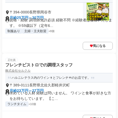
〒394-0000長野県岡谷市
月給25万円～30万円
資格・経験 調理師免許必須 経験不問 ※経験者は優遇いたしま
す。 ※59歳以下（定年6...
制服あり
主婦・主夫歓迎
+8個
気になる
正社員
フレンチビストロでの調理スタッフ
株式会社セルクル
ハルニレテラス内のワイン🍷とフレンチ🍴のお店です。
〒389-0111長野県北佐久郡軽井沢町
月給23万円～27万円
求めている人材 経験は問いません。 ワインと食事が好きな方
をお待ちしています。 【こ...
ランチタイム
+10個