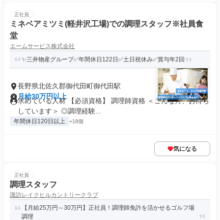
正社員
ミネベアミツミ(軽井沢工場)での調理スタッフ※社員食
堂
エームサービス株式会社
✨三井物産グループ✅年間休日122日✅土日祝休み✅賞与年2回
長野県北佐久郡御代田町御代田駅
月給30万円以上
求めている人材 【必須資格】 調理師資格 ＜こんな方、お待ち
しています＞ ◎調理経験...
年間休日120日以上
+18個
気になる
正社員
調理スタッフ
諏訪レイクヒルカントリークラブ
【月給25万円～30万円】正社員！調理師免許を活かせるゴルフ場
調理