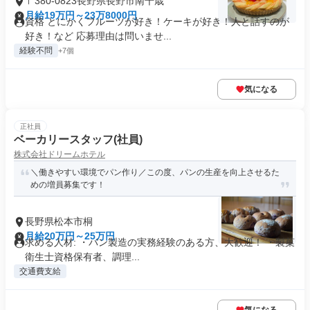
〒380-0823長野県長野市南千歳
月給19万円～23万8000円
資格 とにかくフルーツが好き！ケーキが好き！人と話すのが
好き！など 応募理由は問いませ...
経験不問
+7個
気になる
正社員
ベーカリースタッフ(社員)
株式会社ドリームホテル
＼働きやすい環境でパン作り／この度、パンの生産を向上させるた
めの増員募集です！
長野県松本市桐
月給20万円～25万円
求める人材: ・パン製造の実務経験のある方、大歓迎！ ・製菓
衛生士資格保有者、調理...
交通費支給