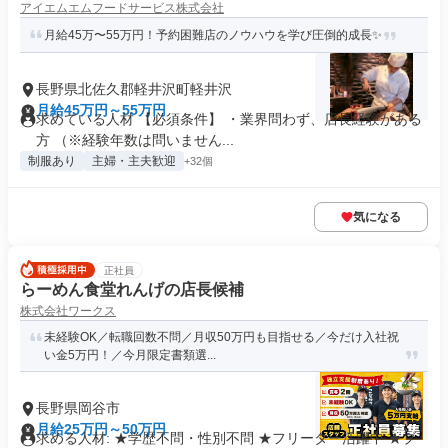
アイエムエムフードサービス株式会社
月給45万〜55万円！予約困難店のノウハウを学び圧倒的成長✨
長野県北佐久郡軽井沢町軽井沢
月給45万円～55万円
求めている人材 【必須条件】 ・業界問わず、店長経験がある
方 （※経験年数は問いません...
制服あり
主婦・主夫歓迎
+32個
気になる
正社員
らーめん食堂れんげの店長候補
株式会社ワークス
未経験OK／転職回数不問／月収50万円も目指せる／今だけ入社祝
い金5万円！／今月限定書類選...
長野県岡谷市
月給25万円～50万円
求める人材: ★学歴不問・性別不問 ★フリーター活躍中 ★ブ