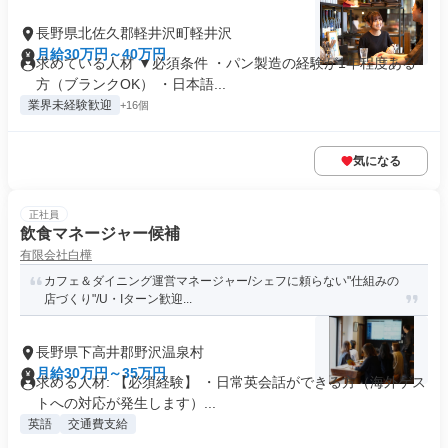
長野県北佐久郡軽井沢町軽井沢
月給30万円～40万円
求めている人材 ▼必須条件 ・パン製造の経験が1年程度ある
方（ブランクOK） ・日本語...
業界未経験歓迎
+16個
気になる
正社員
飲食マネージャー候補
有限会社白樺
カフェ＆ダイニング運営マネージャー/シェフに頼らない"仕組みの
店づくり"/U・Iターン歓迎...
長野県下高井郡野沢温泉村
月給30万円～35万円
求める人材: 【必須経験】 ・日常英会話ができる方（海外ゲス
トへの対応が発生します）...
英語
交通費支給