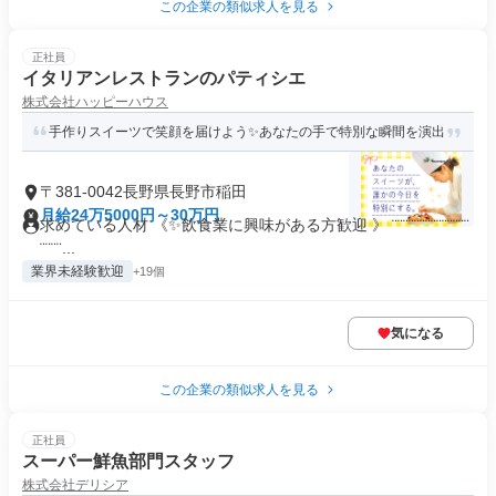
この企業の類似求人を見る
正社員
イタリアンレストランのパティシエ
株式会社ハッピーハウス
手作りスイーツで笑顔を届けよう✨あなたの手で特別な瞬間を演出
〒381-0042長野県長野市稲田
月給24万5000円～30万円
求めている人材 《✨飲食業に興味がある方歓迎 》 ¨¨¨¨¨¨¨¨¨¨¨¨¨¨
¨¨¨¨...
業界未経験歓迎
+19個
気になる
この企業の類似求人を見る
正社員
スーパー鮮魚部門スタッフ
株式会社デリシア