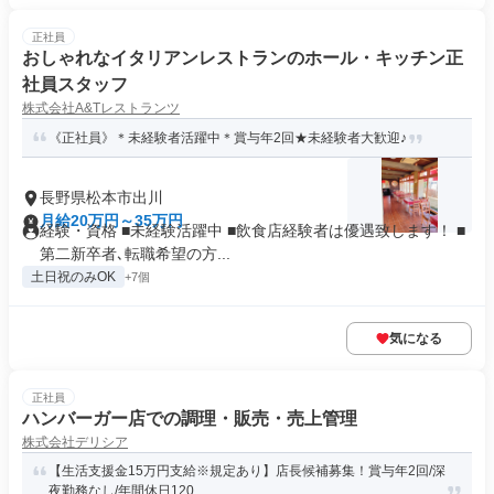
正社員
おしゃれなイタリアンレストランのホール・キッチン正
社員スタッフ
株式会社A&Tレストランツ
《正社員》＊未経験者活躍中＊賞与年2回★未経験者大歓迎♪
長野県松本市出川
月給20万円～35万円
経験・資格 ■未経験活躍中 ■飲食店経験者は優遇致します！ ■
第二新卒者､転職希望の方...
土日祝のみOK
+7個
気になる
正社員
ハンバーガー店での調理・販売・売上管理
株式会社デリシア
【生活支援金15万円支給※規定あり】店長候補募集！賞与年2回/深
夜勤務なし/年間休日120...