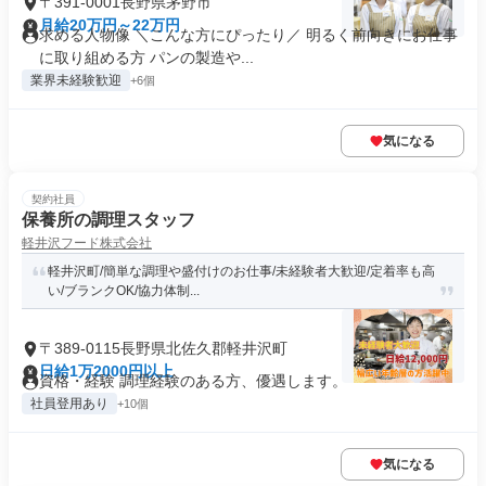
〒391-0001長野県茅野市
月給20万円～22万円
求める人物像 ＼こんな方にぴったり／ 明るく前向きにお仕事
に取り組める方 パンの製造や...
業界未経験歓迎
+6個
気になる
契約社員
保養所の調理スタッフ
軽井沢フード株式会社
軽井沢町/簡単な調理や盛付けのお仕事/未経験者大歓迎/定着率も高
い/ブランクOK/協力体制...
〒389-0115長野県北佐久郡軽井沢町
日給1万2000円以上
資格・経験 調理経験のある方、優遇します。
社員登用あり
+10個
気になる