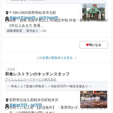
〒390-0803長野県松本市元町
月給25万2600円～28万7600円
経験・資格 高校卒業以上 60歳定年制 外食・飲食業での経験が
1年以上ある方 普通...
経験者歓迎
賞与あり
+1個
気になる
この企業の類似求人を見る
正社員
和食レストランのキッチンスタッフ
アイエムエムフードサービス株式会社
有名シェフ監修の和食店！／月給30万円〜/移住支援あり
長野県北佐久郡軽井沢町軽井沢
月給30万円～50万円
求めている人材 【必須条件】 ・業界問わず、調理経験がある
方 （※経験年数は問いません...