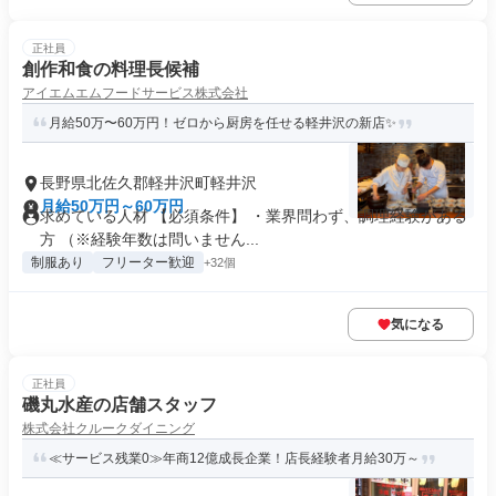
正社員
創作和食の料理長候補
アイエムエムフードサービス株式会社
月給50万〜60万円！ゼロから厨房を任せる軽井沢の新店✨
長野県北佐久郡軽井沢町軽井沢
月給50万円～60万円
求めている人材 【必須条件】 ・業界問わず、調理経験がある
方 （※経験年数は問いません...
制服あり
フリーター歓迎
+32個
気になる
正社員
磯丸水産の店舗スタッフ
株式会社クルークダイニング
≪サービス残業0≫年商12億成長企業！店長経験者月給30万～