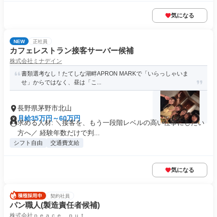
気になる
NEW
正社員
カフェレストラン接客サーバー候補
株式会社ミナデイン
書類選考なし！たてしな湖畔APRON MARKで「いらっしゃいま
せ」からではなく、昼は「こ...
長野県茅野市北山
月給35万円～60万円
求める人材: ＼接客を、もう一段階レベルの高い仕事にしたい
方へ／ 経験年数だけで判...
シフト自由
交通費支給
気になる
契約社員
パン職人(製造責任者候補)
株式会社ｐｅａｃｅ ｐｕｔ