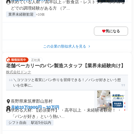
求めている人材 ✅高卒以上 ✅飲食店・レストラン・ホテルな
どでの調理経験がある方 （ア...
業界未経験歓迎
+10個
気になる
この企業の類似求人を見る
正社員
老舗ベーカリーのパン製造スタッフ【業界未経験向け】
株式会社ドンク
＼コツコツと着実にパン作りを習得できる！／パンが好きという想
いを仕事に。
長野県東筑摩郡山形村
月給20万9900円～30万円
求める人材: 【必須要件】 ・高卒以上 ・未経験者歓迎！ ・
「パンが好き」という熱い...
シフト自由
駅近5分以内