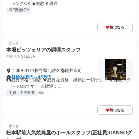
ランクOK ★経験者優遇...
即日勤務OK
気になる
正社員
本場ピッツェリアの調理スタッフ
合同会社STELLA
〒389-0111長野県北佐久郡軽井沢町
月給24万円～45万円
必要資格・経験 ★必要な資格・経験は一切ナシ！ 未経験スタ
ートOKです！ ☆歓迎：...
主婦・主夫歓迎
+5個
気になる
正社員
松本駅前人気焼鳥屋のホールスタッフ(正社員)GANSOグ