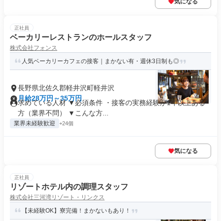
気になる
正社員
ベーカリーレストランのホールスタッフ
株式会社フォンス
人気ベーカリーカフェの接客｜まかない有・週休3日制も◎
長野県北佐久郡軽井沢町軽井沢
月給28万円～35万円
求めている人材 ▼必須条件 ・接客の実務経験が1年以上ある
方（業界不問） ▼こんな方...
業界未経験歓迎
+24個
気になる
正社員
リゾートホテル内の調理スタッフ
株式会社三河湾リゾート・リンクス
【未経験OK】寮完備！まかないもあり！