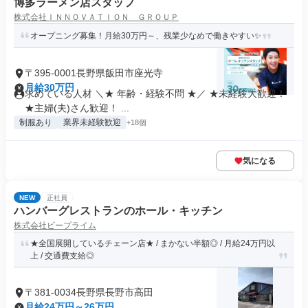
博多ラーメン店スタッフ
株式会社ＩＮＮＯＶＡＴＩＯＮ ＧＲＯＵＰ
オープニング募集！月給30万円～、残業少なめで働きやすい✨
〒395-0001長野県飯田市座光寺
月給30万円
求めている人材 ＼★ 年齢・経験不問 ★／ ★未経験大歓迎！
★主婦(夫)さん歓迎！ ...
制服あり
業界未経験歓迎
+18個
気になる
NEW
正社員
ハンバーグレストランのホール・キッチン
株式会社ビープライム
★全国展開しているチェーン店★ / まかない半額◎ / 月給24万円以
上 / 交通費支給◎
〒381-0034長野県長野市高田
月給24万円～26万円