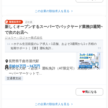
この企業の類似求人を見る
正社員
新しくオープンするスーパーでバックヤード業務|3週間~
で次のお店へ
ジョリー・ロジャー株式会社
＜ホテル生活前提のレア求人＞1店舗、およそ3週間から1ヶ月程の
短期サポート｜【要】運転免許...
長野県千曲市屋代駅
月給26万円～34万円
求める人材: ＜必須＞ 運転免許（AT限定可） 未経験OK！ ス
ーパーマーケットで...
交通費支給
気になる
この企業の類似求人を見る