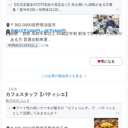
【生活支援金25万円支給※規定あり】魚を捌いた経験がある方募
集！賞与年2回＋年間休日120...
〒382-0000長野県須坂市
月給23万1000円～28万2600円
経験・資格 高校卒業以上 60歳定年制 鮮魚で魚を捌いた経験が
ある方 普通自動車運...
年間休日120日以上
+17個
気になる
この企業の類似求人を見る
正社員
カフェスタッフ【パティシエ】
株式会社コムサ
◆アート性の高いケーキが魅力の『カフェコムサ』で、パティシエ
として活躍してみませんか？