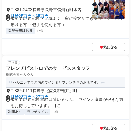
〒381-2403長野県長野市信州新町水内
月給25万円～35万円
求めている人材 ・元気よく丁寧に接客ができる方 ・テキパキ
動ける方 ・包丁を使える方（...
業界未経験歓迎
+16個
気になる
正社員
フレンチビストロでのサービススタッフ
株式会社セルクル
ハルニレテラス内のワイン🍷とフレンチ🍴のお店です。
〒389-0111長野県北佐久郡軽井沢町
月給23万円～27万円
求めている人材 経験は問いません。 ワインと食事が好きな方
をお待ちしています。 【こ...
制服あり
ランチタイム
+10個
気になる