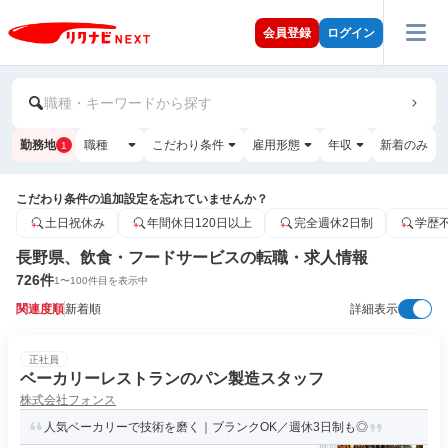
会員登録
ログイン
職種・キーワードから探す
勤務地
職種
こだわり条件
雇用形態
年収
新着のみ
1
こだわり条件の追加設定を忘れていませんか？
土日祝休み
年間休日120日以上
完全週休2日制
学歴
長野県、飲食・フードサービスの転職・求人情報
726
件
1
〜
100
件目を表示中
関連度順
新着順
詳細表示
正社員
ベーカリーレストランのパン製造スタッフ
株式会社フォンス
人気ベーカリーで技術を磨く｜ブランクOK／週休3日制も◎