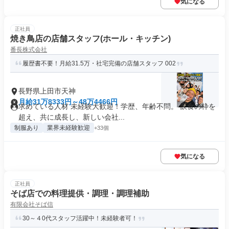
気になる
正社員
焼き鳥店の店舗スタッフ(ホール・キッチン)
番長株式会社
履歴書不要！月給31.5万・社宅完備の店舗スタッフ 002
長野県上田市天神
月給31万8333円～48万4466円
求めている人材 未経験大歓迎！学歴、年齢不問。 飲食の枠を
超え、共に成長し、新しい会社...
制服あり
業界未経験歓迎
+33個
気になる
正社員
そば店での料理提供・調理・調理補助
有限会社そば信
30～４0代スタッフ活躍中！未経験者可！