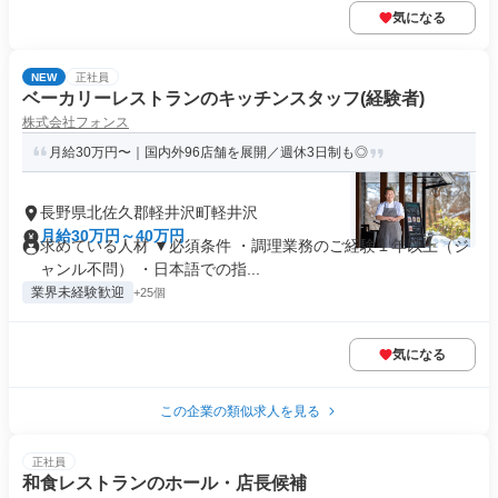
気になる
NEW
正社員
ベーカリーレストランのキッチンスタッフ(経験者)
株式会社フォンス
月給30万円〜｜国内外96店舗を展開／週休3日制も◎
長野県北佐久郡軽井沢町軽井沢
月給30万円～40万円
求めている人材 ▼必須条件 ・調理業務のご経験１年以上（ジ
ャンル不問） ・日本語での指...
業界未経験歓迎
+25個
気になる
この企業の類似求人を見る
正社員
和食レストランのホール・店長候補