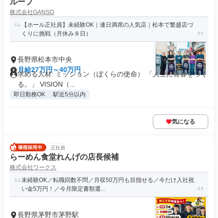
ループ
株式会社GANSO
【ホール正社員】未経験OK｜連日満席の人気店｜松本で繁盛店づ
くりに挑戦（月休み８日）
長野県松本市中央
月給27万円～40万円
求める人材: ミッション（ぼくらの使命） 「人生に青春をつく
る。」 VISION（...
即日勤務OK
駅近5分以内
気になる
正社員
らーめん食堂れんげの店長候補
株式会社ワークス
未経験OK／転職回数不問／月収50万円も目指せる／今だけ入社祝
い金5万円！／今月限定書類選...
長野県茅野市茅野駅