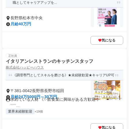
職としてキャリアアップを...
長野県松本市中央
月給40万円
気になる
正社員
イタリアンレストランのキッチンスタッフ
株式会社ハッピーハウス
《調理専門としてスキルを磨ける》★未経験歓迎★キャリアUP可
〒381-0042長野県長野市稲田
月給24万5000円～30万円
求めている人材 《✨飲食業に興味がある方歓迎 》 ¨¨¨¨¨¨¨¨¨¨¨¨¨¨
¨¨¨¨...
業界未経験歓迎
+19個
気になる