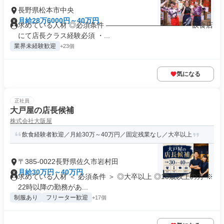
長野県松本市中央
月給28万6000円～40万円
求めている人材 ◎必須条件 ――――――――――― ・飲食店
にて店長クラス経験必須 ・...
業界未経験歓迎
+23個
気になる
正社員
大戸屋の店長候補
株式会社大阪屋
飲食経験者歓迎／月給30万～40万円／固定残業なし／大卒以上
〒385-0022長野県佐久市岩村田
月給30万円～40万円
求めている人材 ＜ 必須条件 ＞ ◎大卒以上 ◎18歳以上の方 ※
22時以降の勤務があ...
制服あり
フリーター歓迎
+17個