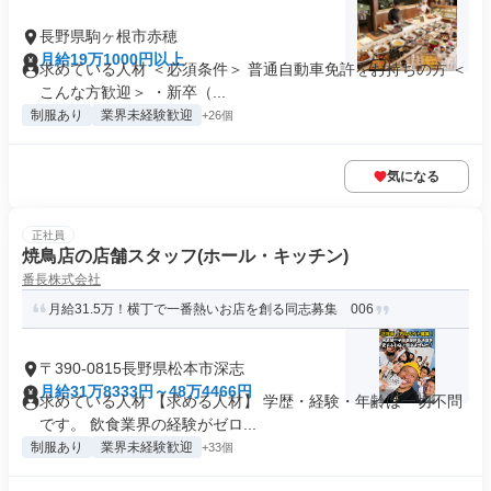
長野県駒ヶ根市赤穂
月給19万1000円以上
求めている人材 ＜必須条件＞ 普通自動車免許をお持ちの方 ＜
こんな方歓迎＞ ・新卒（...
制服あり
業界未経験歓迎
+26個
気になる
正社員
焼鳥店の店舗スタッフ(ホール・キッチン)
番長株式会社
月給31.5万！横丁で一番熱いお店を創る同志募集 006
〒390-0815長野県松本市深志
月給31万8333円～48万4466円
求めている人材 【求める人材】 学歴・経験・年齢は一切不問
です。 飲食業界の経験がゼロ...
制服あり
業界未経験歓迎
+33個