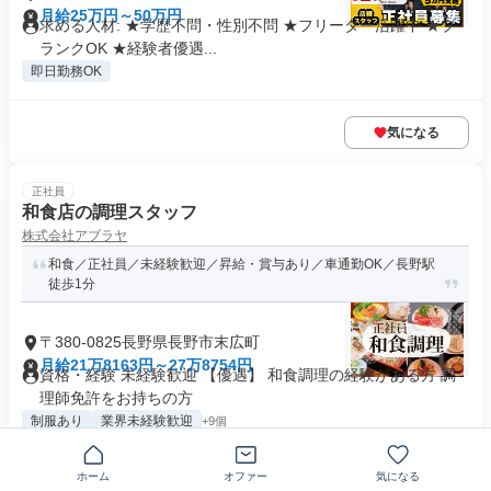
月給25万円～50万円
求める人材: ★学歴不問・性別不問 ★フリーター活躍中 ★ブ
ランクOK ★経験者優遇...
即日勤務OK
気になる
正社員
和食店の調理スタッフ
株式会社アブラヤ
和食／正社員／未経験歓迎／昇給・賞与あり／車通勤OK／長野駅
徒歩1分
〒380-0825長野県長野市末広町
月給21万8163円～27万8754円
資格・経験 未経験歓迎 【優遇】 和食調理の経験がある方 調
理師免許をお持ちの方
制服あり
業界未経験歓迎
+9個
ホーム
オファー
気になる
気になる