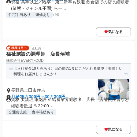
資格 高卒以上／既卒・第二新卒も歓迎 飲食店での店長経験者
(業態・ジャンル不問) らー...
住宅手当あり
研修あり
+4個
気になる
正社員
福祉施設の調理師 店長候補
株式会社EVERYFOOD
【入社祝金10万円あり】目の前の1食にこだわれる環境！美味しい
料理をお届けしませんか！
長野県上田市住吉
月給25万300円～30万300円
資格 要調理師免許 ※給食業界経験者、店長・店舗責任者など
経験者歓迎 ※22:00～...
交通費支給
食事補助あり
気になる