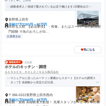
ゆうきと寿し 上田店
経験者求人！地域で愛されているお店で働けます♪日曜休み◎
長野県上田市
月給27万2181円～40万円
求める人材: 【必須事項】 ・和食、またはスーパー等の鮮魚部
門経験 ※魚のおろしが出...
交通費支給
気になる
正社員
ホテルのキッチン・調理
ＧＥＮＳＥＮ ＨＯＬＤＩＮＧＳ株式会社
マニュアルに沿ったルーティン業務からスタート【ホテルの調理ス
タッフ】未経験から安定の正社員...
〒386-0322長野県上田市西内
月給21万5000円～29万円
経験・資格 未経験者大歓迎！ 先輩スタッフが一から丁寧に教