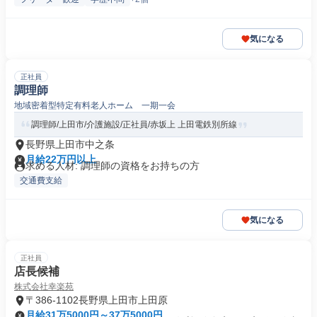
気になる
正社員
調理師
地域密着型特定有料老人ホーム 一期一会
調理師/上田市/介護施設/正社員/赤坂上 上田電鉄別所線
長野県上田市中之条
月給22万円以上
求める人材: 調理師の資格をお持ちの方
交通費支給
気になる
正社員
店長候補
株式会社幸楽苑
〒386-1102長野県上田市上田原
月給31万5000円～37万5000円