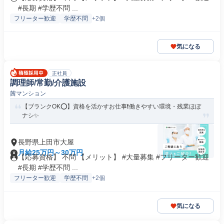
#長期 #学歴不問 ...
フリーター歓迎
学歴不問
+2個
気になる
正社員
調理師/常勤/介護施設
茜マンション
【ブランクOK⭕️】資格を活かすお仕事❗️働きやすい環境・残業ほぼ
ナシ✨
長野県上田市大屋
月給25万円～30万円
【応募資格】 不問 【メリット】 #大量募集 #フリーター歓迎
#長期 #学歴不問 ...
フリーター歓迎
学歴不問
+2個
気になる