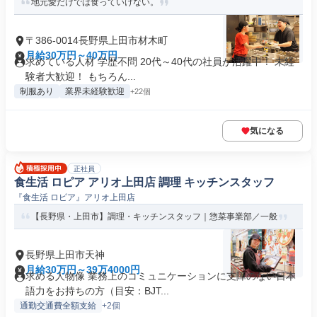
地元愛だけでは食っていけない。
〒386-0014長野県上田市材木町
月給30万円～40万円
求めている人材 学歴不問 20代～40代の社員が活躍中！ 未経
験者大歓迎！ もちろん...
制服あり
業界未経験歓迎
+22個
気になる
正社員
食生活 ロピア アリオ上田店 調理 キッチンスタッフ
『食生活 ロピア』アリオ上田店
【長野県・上田市】調理・キッチンスタッフ｜惣菜事業部／一般
長野県上田市天神
月給30万円～39万4000円
求める人物像 業務上のコミュニケーションに支障のない日本
語力をお持ちの方（目安：BJT...
通勤交通費全額支給
+2個