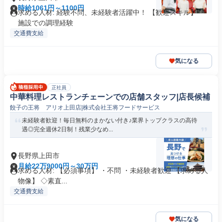
時給1061円～1100円
求める人材: 経験不問、未経験者活躍中！ 【歓迎スキル】 ・
施設での調理経験
交通費支給
気になる
正社員
中華料理レストランチェーンでの店舗スタッフ|店長候補
餃子の王将 アリオ上田店|株式会社王将フードサービス
未経験者歓迎！毎日無料のまかない付き♪業界トップクラスの高待
遇◎完全週休2日制！残業少なめ...
長野県上田市
月給22万9000円～30万円
求める人材: 【必須事項】 ・不問 ・未経験者歓迎 【求める人
物像】 ◇素直...
交通費支給
気になる