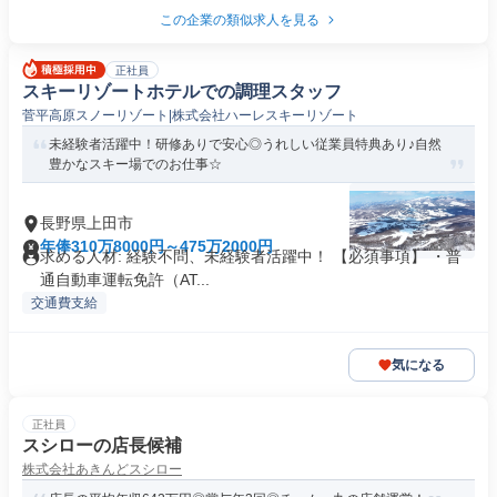
この企業の類似求人を見る
正社員
スキーリゾートホテルでの調理スタッフ
菅平高原スノーリゾート|株式会社ハーレスキーリゾート
未経験者活躍中！研修ありで安心◎うれしい従業員特典あり♪自然
豊かなスキー場でのお仕事☆
長野県上田市
年俸310万8000円～475万2000円
求める人材: 経験不問、未経験者活躍中！ 【必須事項】 ・普
通自動車運転免許（AT...
交通費支給
気になる
正社員
スシローの店長候補
株式会社あきんどスシロー