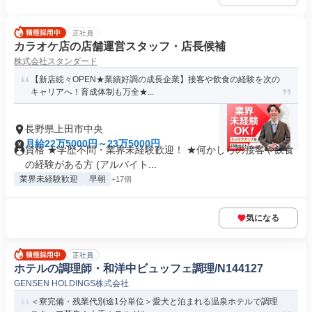
正社員
カラオケ店の店舗運営スタッフ・店長候補
株式会社スタンダード
【新店続々OPEN★業績好調の成長企業】接客や飲食の経験を次の
キャリアへ！育成体制も万全★...
長野県上田市中央
月給22万5000円～23万5000円
資格 ★学歴不問・業界未経験歓迎！ ★何かしらの接客や飲食
の経験がある方 (アルバイト...
業界未経験歓迎
早朝
+17個
気になる
正社員
ホテルの調理師・和洋中ビュッフェ調理/N144127
GENSEN HOLDINGS株式会社
＜寮完備・残業代別途1分単位＞愛犬と泊まれる温泉ホテルで調理