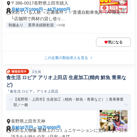
〒386-0017長野県上田市踏入
月給38万1000円～46万4000円
求めている人材 ＜応募条件＞ ✅普通自動車免許（AT限定可）
└店舗間で商材の貸し借り...
制服あり
業界未経験歓迎
+34個
気になる
この企業の類似求人を見る
正社員
食生活 ロピア アリオ上田店 生産加工(精肉 鮮魚 青果な
ど)
『食生活 ロピア』アリオ上田店
【長野県・上田市】生産加工（精肉・鮮魚・青果など）｜青果事業
部／一般
長野県上田市天神
月給30万円～39万4000円
求める人物像 業務上のコミュニケーションに支障のない日本
語力をお持ちの方（目安：BJT...