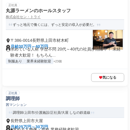
正社員
丸源ラーメンのホールスタッフ
株式会社セン・トライ
ずっと地元で働くには、ずっと安定の収入が必要だ。
〒386-0014長野県上田市材木町
月給30万円～40万円
求めている人材 学歴不問 20代～40代の社員が活躍中！ 未経
験者大歓迎！ もちろん...
制服あり
業界未経験歓迎
+23個
気になる
正社員
調理師
茜マンション
調理師/上田市/介護施設/正社員/大屋 しなの鉄道線
長野県上田市大屋
月給25万円～30万円
■求める人物像・資格 業務経験者歓迎