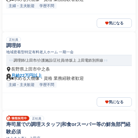
主婦・主夫歓迎
学歴不問
気になる
正社員
調理師
地域密着型特定有料老人ホーム 一期一会
調理師/上田市/介護施設/正社員/赤坂上 上田電鉄別所線
長野県上田市中之条
月給22万円以上
■求める人物像・資格 業務経験者歓迎
主婦・主夫歓迎
学歴不問
気になる
正社員
寿司屋での調理スタッフ|和食orスーパー等の鮮魚部門経
験必須