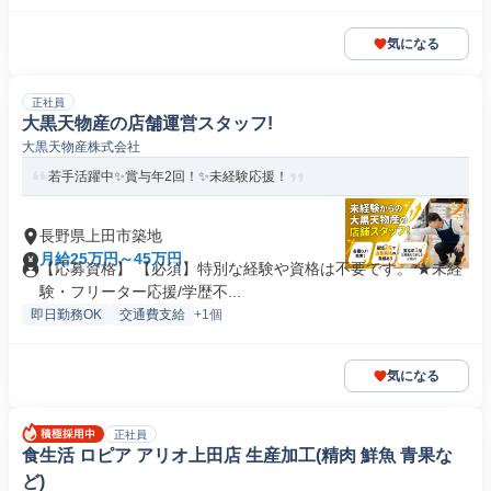
気になる
正社員
大黒天物産の店舗運営スタッフ!
大黒天物産株式会社
若手活躍中✨賞与年2回！✨未経験応援！
長野県上田市築地
月給25万円～45万円
【応募資格】 【必須】特別な経験や資格は不要です。 ★未経
験・フリーター応援/学歴不...
即日勤務OK
交通費支給
+1個
気になる
正社員
食生活 ロピア アリオ上田店 生産加工(精肉 鮮魚 青果な
ど)