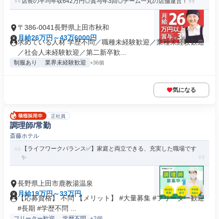
店長の平均年収642万円◎賞与年3回◎チーム一丸の店舗運営！
〒386-0041長野県上田市秋和
月給26万円～43万6000円
求めている人材 学歴不問／職種未経験歓迎／業種未経験歓迎
／社会人未経験歓迎／第二新卒歓...
制服あり
業界未経験歓迎
+36個
気になる
正社員
調理師/常勤
斎藤ホテル
【ライフワークバランス✅️】家庭と両立できる、充実した職場です
✨
長野県上田市鹿教湯温泉
月給19万円～33万円
【応募資格】 不問 【メリット】 #大量募集 #フリーター歓迎
#長期 #学歴不問 ...
フリーター歓迎
学歴不問
+2個