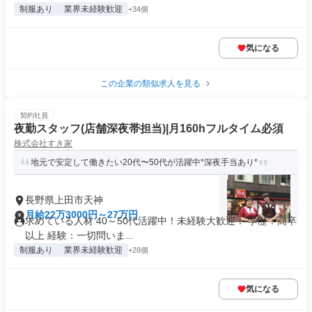
制服あり
業界未経験歓迎
+34個
気になる
この企業の類似求人を見る
契約社員
夜勤スタッフ(店舗深夜帯担当)|月160hフルタイム必須
株式会社すき家
地元で安定して働きたい20代〜50代が活躍中*深夜手当あり*
長野県上田市天神
月給22万3000円～27万円
求めている人材 40～50代活躍中！未経験大歓迎！ 学歴：高卒
以上 経験：一切問いま...
制服あり
業界未経験歓迎
+28個
気になる