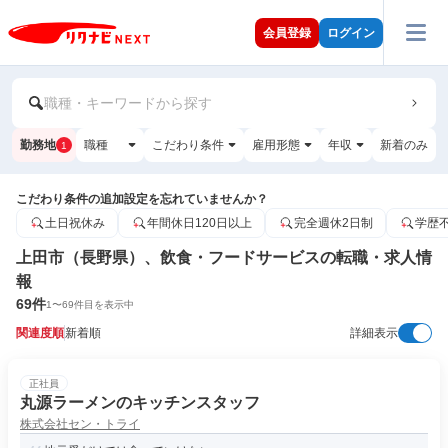
会員登録
ログイン
職種・キーワードから探す
勤務地
職種
こだわり条件
雇用形態
年収
新着のみ
1
こだわり条件の追加設定を忘れていませんか？
土日祝休み
年間休日120日以上
完全週休2日制
学歴
上田市（長野県）、飲食・フードサービスの転職・求人情
報
69
件
1
〜
69
件目を表示中
関連度順
新着順
詳細表示
正社員
丸源ラーメンのキッチンスタッフ
株式会社セン・トライ