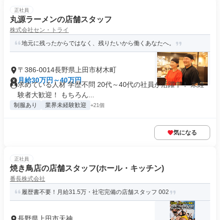
正社員
丸源ラーメンの店舗スタッフ
株式会社セン・トライ
地元に残ったからではなく、残りたいから働くあなたへ。
〒386-0014長野県上田市材木町
月給30万円～40万円
求めている人材 学歴不問 20代～40代の社員が活躍中！ 未経
験者大歓迎！ もちろん...
制服あり
業界未経験歓迎
+21個
気になる
正社員
焼き鳥店の店舗スタッフ(ホール・キッチン)
番長株式会社
履歴書不要！月給31.5万・社宅完備の店舗スタッフ 002
長野県上田市天神