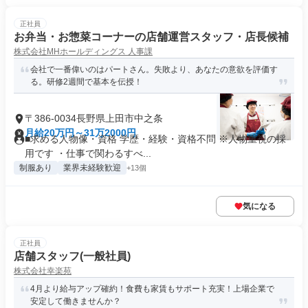
正社員
お弁当・お惣菜コーナーの店舗運営スタッフ・店長候補
株式会社MHホールディングス 人事課
会社で一番偉いのはパートさん。失敗より、あなたの意欲を評価す
る。研修2週間で基本を伝授！
〒386-0034長野県上田市中之条
月給20万円～31万2000円
■求める人物像・資格 学歴・経験・資格不問 ※人物重視の採
用です ・仕事で関わるすべ...
制服あり
業界未経験歓迎
+13個
気になる
正社員
店舗スタッフ(一般社員)
株式会社幸楽苑
4月より給与アップ確約！食費も家賃もサポート充実！上場企業で
安定して働きませんか？