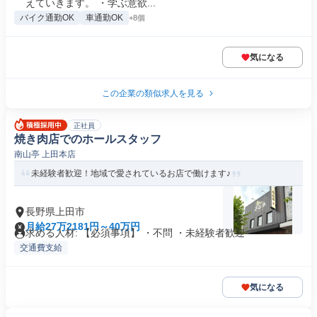
えていきます。 ・学ぶ意欲...
バイク通勤OK
車通勤OK
+8個
気になる
この企業の類似求人を見る
正社員
焼き肉店でのホールスタッフ
南山亭 上田本店
未経験者歓迎！地域で愛されているお店で働けます♪
長野県上田市
月給27万2181円～40万円
求める人材: 【必須事項】 ・不問 ・未経験者歓迎
交通費支給
気になる