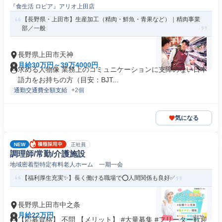
『食生活 ロピア』アリオ上田店
【長野県・上田市】生産加工（精肉・鮮魚・青果など）｜精肉事業
部／一般
長野県上田市天神
月給30万円～39万4000円
求める人物像 業務上のコミュニケーションに支障のない日本
語力をお持ちの方（目安：BJT...
通勤交通費全額支給
+2個
気になる
NEW
正社員
調理師/常勤/介護施設
地域密着型特定有料老人ホーム 一期一会
【福利厚生充実✨】長く働ける職場で⭕️人間関係も良好✅️
長野県上田市中之条
月給22万円
【応募資格】 不問 【メリット】 #大量募集 #フリーター歓迎