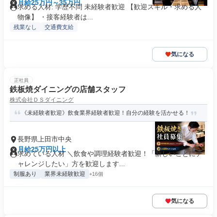
月給25万円～35万円
求める人材: 学歴不問 未経験者歓迎 【歓迎スキル・求める人
物像】 ・接客経験者は...
残業なし
交通費支給
気になる
正社員
鉄板焼ダイニングの店舗スタッフ
株式会社ＤＳダイニング
《未経験者歓迎》飲食業界経験者歓迎！自分の経験を活かせる！
長野県上田市中央
月給25万円以上
求めている人材 ＼飲食や調理経験者歓迎！「新しいことにチ
ャレンジしたい」方を歓迎します...
制服あり
業界未経験歓迎
+16個
気になる