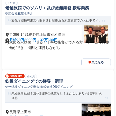
正社員
老舗旅館でのソムリエ及び旅館業務 接客業務
株式会社花屋ホテル
文化庁登録有形文化財を含む歴史ある木造旅館でのお仕事です。
〒386-1431長野県上田市別所温泉
月給20万8600円～37万600円
求める人物像 ・明るく丁寧な接客ができる方 ・チームでの協
働ができ、周囲と連携しながら...
気になる
正社員
鉄板ダイニングでの接客・調理
信州鉄板ダイニング季大|株式会社DSダイニング
未経験者歓迎！週休2日制◎残業なし！まかないあり♪社員割引あ
り◎
長野県上田市