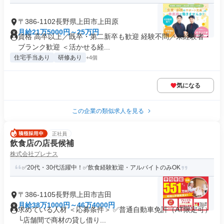
〒386-1102長野県上田市上田原
月給21万5000円～25万円
資格 高卒以上／既卒・第二新卒も歓迎 経験不問／未経験者・
ブランク歓迎 ＜活かせる経...
住宅手当あり
研修あり
+4個
気になる
この企業の類似求人を見る
正社員
飲食店の店長候補
株式会社プレナス
✅20代・30代活躍中！✅飲食経験歓迎・アルバイトのみOK
〒386-1105長野県上田市吉田
月給38万1000円～46万4000円
求めている人材 ＜応募条件＞ ✅普通自動車免許（AT限定可）
└店舗間で商材の貸し借り...