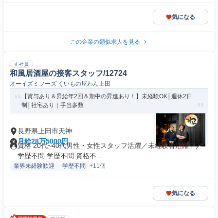
気になる
この企業の類似求人を見る
正社員
和風居酒屋の接客スタッフ/12724
オーイズミフーズ くいもの屋わん上田
【賞与あり＆昇給年2回＆期中の昇進あり！】未経験OK│週休2日
制│社宅あり｜手当多数
長野県上田市天神
月給28万5000円
資格 20代~40代男性・女性スタッフ活躍／未経験者活躍中／
学歴不問 学歴不問 資格不...
業界未経験歓迎
学歴不問
+11個
気になる