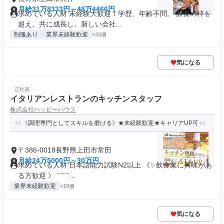
月給31万8333円～48万4466円
求めている人材 未経験大歓迎！学歴、年齢不問。 飲食の枠を
超え、共に成長し、新しい会社...
制服あり
業界未経験歓迎
+33個
気になる
正社員
イタリアンレストランのキッチンスタッフ
株式会社ハッピーハウス
《調理専門としてスキルを磨ける》★未経験歓迎★キャリアUP可
〒386-0018長野県上田市常田
月給24万5000円～30万円
求めている人材 日本語能力試験N2以上 《✨飲食業に興味があ
る方歓迎 》 ¨¨¨¨¨...
業界未経験歓迎
+19個
気になる