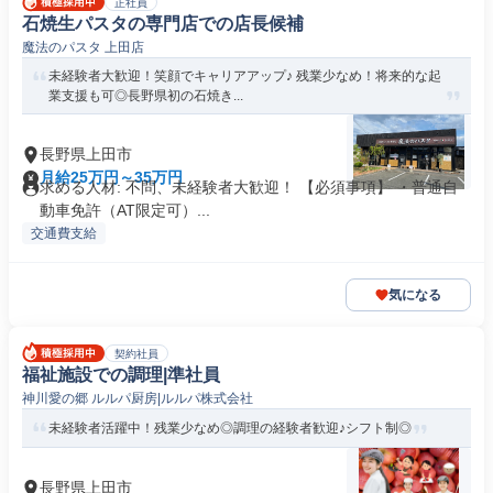
正社員
石焼生パスタの専門店での店長候補
魔法のパスタ 上田店
未経験者大歓迎！笑顔でキャリアアップ♪ 残業少なめ！将来的な起
業支援も可◎長野県初の石焼き...
長野県上田市
月給25万円～35万円
求める人材: 不問、未経験者大歓迎！ 【必須事項】 ・普通自
動車免許（AT限定可）...
交通費支給
気になる
契約社員
福祉施設での調理|準社員
神川愛の郷 ルルパ厨房|ルルパ株式会社
未経験者活躍中！残業少なめ◎調理の経験者歓迎♪シフト制◎
長野県上田市