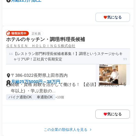
月給22万円以上
気になる
正社員
ホテルのキッチン・調理/料理長候補
ＧＥＮＳＥＮ ＨＯＬＤＩＮＧＳ株式会社
【レストラン部門料理長候補者募集！】調理というステージからキ
ャリアUP！正社員で長期安定
〒386-0322長野県上田市西内
月給25万5000円～38万円
経験・資格 経験を活かして働ける！ 【必須】調理経験(1～5
年以上) ・学ぶ意欲の...
バイク通勤OK
車通勤OK
+10個
気になる
この企業の類似求人を見る