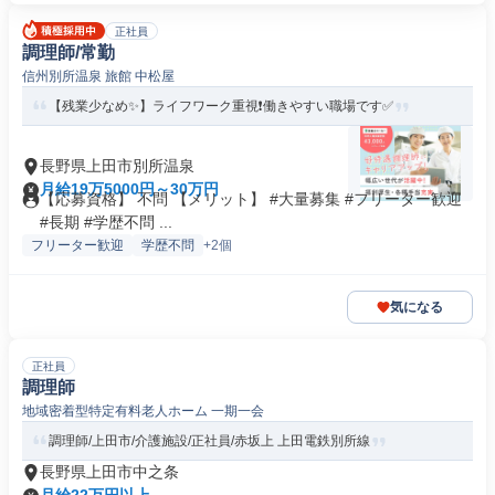
正社員
調理師/常勤
信州別所温泉 旅館 中松屋
【残業少なめ✨】ライフワーク重視❗️働きやすい職場です✅️
長野県上田市別所温泉
月給19万5000円～30万円
【応募資格】 不問 【メリット】 #大量募集 #フリーター歓迎
#長期 #学歴不問 ...
フリーター歓迎
学歴不問
+2個
気になる
正社員
調理師
地域密着型特定有料老人ホーム 一期一会
調理師/上田市/介護施設/正社員/赤坂上 上田電鉄別所線
長野県上田市中之条