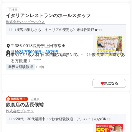
正社員
イタリアンレストランのホールスタッフ
株式会社ハッピーハウス
《接客の楽しさも、キャリアの安定も》未経験歓迎★
〒386-0018長野県上田市常田
月給24万5000円～30万円
求めている人材 日本語能力試験N2以上 《✨飲食業に興味があ
る方歓迎 》 ¨¨¨¨¨...
業界未経験歓迎
+19個
気になる
正社員
飲食店の店長候補
株式会社プレナス
✅20代・30代活躍中！✅飲食経験歓迎・アルバイトのみOK