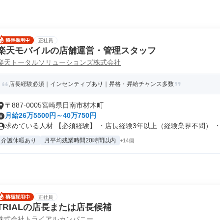
正社員
楽天モバイルの店舗運営・管理スタッフ
楽天トータルソリューションズ株式会社
店長経験必須｜インセンティブあり｜昇格・昇給チャンス多数
〒887-0005宮崎県日南市材木町
月給26万5500円～40万750円
求めている人材 【必須経験】 ・店長経験3年以上（経験業界不問） ・ビ
介護休暇あり
月平均残業時間20時間以内
+14個
正社員
TRIALの店長または店長候補
株式会社トライアルカンパニー