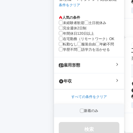
条件をクリア
人気の条件
未経験者歓迎
土日祝休み
完全週休2日制
年間休日120日以上
在宅勤務（リモートワーク）OK
転勤なし
服装自由
年齢不問
学歴不問
語学力を活かせる
雇用形態
年収
すべての条件をクリア
新着のみ
検索