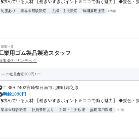
求めている人材 【働きやすきポイント＆ココで働く魅力】 ◆髪色・髪型
制服あり
業界未経験歓迎
主婦・主夫歓迎
無期雇用派遣
+25個
派遣社員
工業用ゴム製品製造スタッフ
有限会社サンテック
☆社員食堂300円♪
〒889-2402宮崎県日南市北郷町郷之原
時給1090円
求めている人材 【働きやすきポイント＆ココで働く魅力】 ◆髪色・髪型
業界未経験歓迎
社員登用あり
主婦・主夫歓迎
無期雇用派遣
+30個