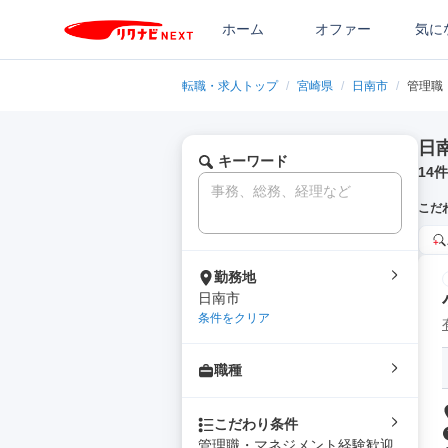
ホーム
オファー
気に
転職・求人トップ
/
宮崎県
/
日南市
/
管理職
日
キーワード
14
件
こだ
勤務地
日南市
条件をクリア
職種
こだわり条件
管理職・マネジメント経験歓迎