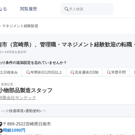
なる
閲覧履歴
求人検索
・マネジメント経験歓迎
南市（宮崎県）、管理職・マネジメント経験歓迎の転職
1
〜
14
件目を表示中
わり条件の追加設定を忘れていませんか？
土日祝休み
年間休日120日以上
完全週休2日制
学歴不問
派遣社員
小物部品製造スタッフ
有限会社サンテック
☆快適環境♪通勤便利♪
〒889-2522宮崎県日南市
時給1090円