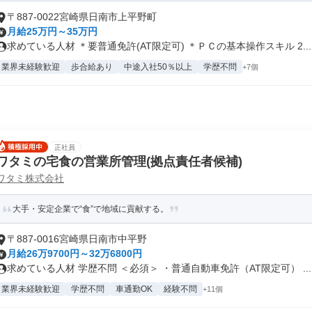
〒887-0022宮崎県日南市上平野町
月給25万円～35万円
求めている人材 ＊要普通免許(AT限定可) ＊ＰＣの基本操作スキル 2...
業界未経験歓迎
歩合給あり
中途入社50％以上
学歴不問
+7個
正社員
ワタミの宅食の営業所管理(拠点責任者候補)
ワタミ株式会社
大手・安定企業で“食”で地域に貢献する。
〒887-0016宮崎県日南市中平野
月給26万9700円～32万6800円
求めている人材 学歴不問 ＜必須＞ ・普通自動車免許（AT限定可） ...
業界未経験歓迎
学歴不問
車通勤OK
経験不問
+11個