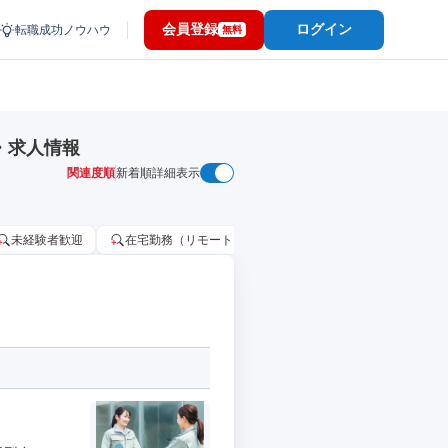
会員登録
ログイン
転職成功ノウハウ
無料
・求人情報
関連度順
新着順
詳細表示
未経験者歓迎
在宅勤務（リモートワーク）OK
家賃補助・住宅手当