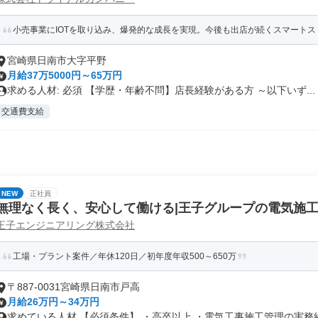
小売事業にIOTを取り込み、爆発的な成長を実現。今後も出店が続くスマートスト
宮崎県日南市大字平野
月給37万5000円～65万円
求める人材: 必須 【学歴・年齢不問】店長経験がある方 ～以下いず...
交通費支給
NEW
正社員
無理なく長く、安心して働ける|王子グループの電気施
王子エンジニアリング株式会社
工場・プラント案件／年休120日／初年度年収500～650万
〒887-0031宮崎県日南市戸高
月給26万円～34万円
求めている人材 【必須条件】 ・高卒以上 ・電気工事施工管理の実務経験