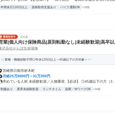
年間休日120日以上
資格取得支援あり
バイク通勤OK
+18個
正社員
営業|個人向け保険商品|原則転勤なし|未経験歓迎|高卒以
株式会社かんぽ生命保険
業種・職種経験不問◎年休120日以上＜45歳以下の方対象＞
宮崎県日南市材木町
月給25万6800円～31万350円
求めている人材 未経験歓迎／人物重視 【必須】 ◎45歳以下の方（3..
制服あり
業界未経験歓迎
ランチタイム
副業・WワークOK
+34個