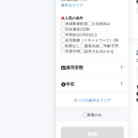
条件をクリア
人気の条件
未経験者歓迎
土日祝休み
完全週休2日制
年間休日120日以上
在宅勤務（リモートワーク）OK
転勤なし
服装自由
年齢不問
学歴不問
語学力を活かせる
雇用形態
年収
すべての条件をクリア
新着のみ
検索