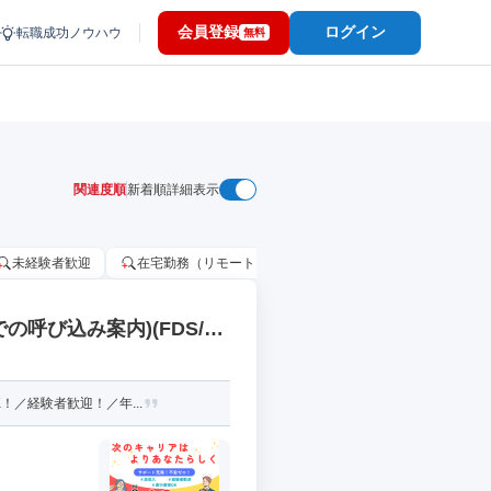
会員登録
ログイン
転職成功ノウハウ
無料
関連度順
新着順
詳細表示
未経験者歓迎
在宅勤務（リモートワーク）OK
家賃補助・住宅手当
呼び込み案内)(FDS/PP
！／経験者歓迎！／年...