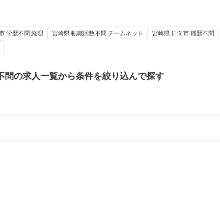
市 学歴不問 経理
宮崎県 転職回数不問 チームネット
宮崎県 日向市 職歴不問
ス
不問の
求人一覧から条件を絞り込んで探す