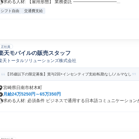
求める人材: 【雇用形態】 業務委託 ──────────────...
シフト自由
交通費支給
正社員
楽天モバイルの販売スタッフ
楽天トータルソリューションズ株式会社
【35歳以下の限定募集】賞与2回+インセンティブ支給/転勤なし/ノルマなし
宮崎県日南市材木町
月給24万5250円～65万350円
求める人材: 必須条件 ビジネスで通用する日本語コミュニケーションが.