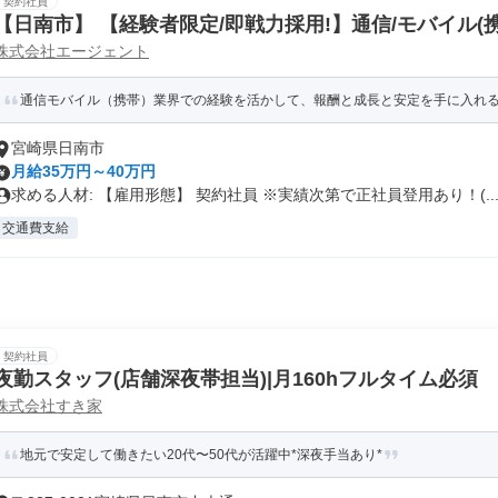
契約社員
【日南市】 【経験者限定/即戦力採用!】通信/モバイル(
株式会社エージェント
スト(イベントや店頭での呼び込み案内)(FDS/PJ)
通信モバイル（携帯）業界での経験を活かして、報酬と成長と安定を手に入れ
宮崎県日南市
月給35万円～40万円
求める人材: 【雇用形態】 契約社員 ※実績次第で正社員登用あり！(..
交通費支給
契約社員
夜勤スタッフ(店舗深夜帯担当)|月160hフルタイム必須
株式会社すき家
地元で安定して働きたい20代〜50代が活躍中*深夜手当あり*