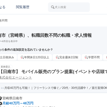
なる
閲覧履歴
求人検索
数不問
南市（宮崎県）、転職回数不問の転職・求人情報
〜
4
件目を表示中
わり条件の追加設定を忘れていませんか？
土日祝休み
年間休日120日以上
完全週休2日制
学歴不問
業務委託
【日南市】 モバイル販売のプラン提案(イベントや店頭での
株式会社エージェント
T)
月収40万円も可能！｜フリーランスで稼ぐ／20代・30代活躍中！／直行直帰OK
宮崎県日南市
月給40万円～48万円