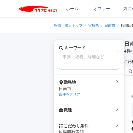
ホーム
オファー
気に
転職・求人トップ
/
宮崎県
/
日南市
/
転職回
日
キーワード
4
件
1
こだ
勤務地
日南市
条件をクリア
職種
こだわり条件
転職回数不問