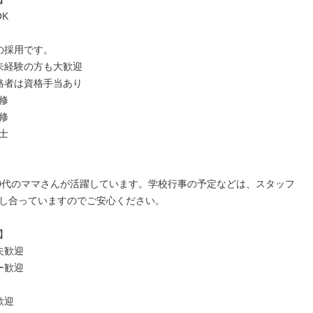
K

の採用です。

未経験の方も大歓迎

格者は資格手当あり







40代のママさんが活躍しています。学校行事の予定などは、スタッフ
し合っていますのでご安心ください。



歓迎

歓迎

迎
