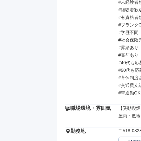
#未経験者歓
#経験者歓迎
#有資格者歓
#ブランクO
#学歴不問

#社会保険完
#昇給あり

#賞与あり

#40代も応
#50代も応
#育休制度あ
#交通費支給
#車通勤OK
職場環境・雰囲気
【受動喫煙
屋内・敷地
〒518-0
勤務地