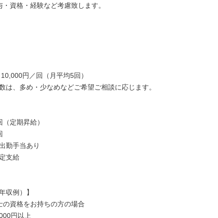
与・資格・経験など考慮致します。

10,000円／回（月平均5回）

数は、多め・少なめなどご希望ご相談に応じます。

回（定期昇給）



出勤手当あり

定支給

年収例）】

士の資格をお持ちの方の場合

,000円以上