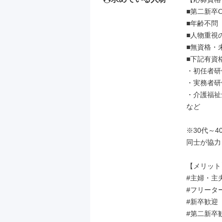
■第二新卒O
■年齢不問

■人物重視
■無資格・
■下記有資
・初任者研修
・実務者研修
・介護福祉士
など

※30代～
同士が協力
【メリット】
#主婦・主夫
#フリーター
#新卒歓迎

#第二新卒歓