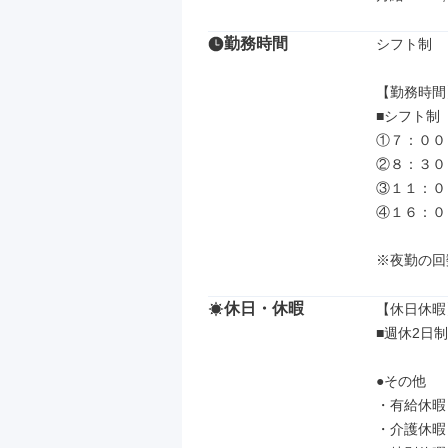
勤務時間
シフト制

【勤務時間】
■シフト制

①７：００
②８：３０
③１１：０
④１６：０
※夜勤の回
休日・休暇
【休日休暇】
■週休2日制
●その他

・有給休暇

・介護休暇
