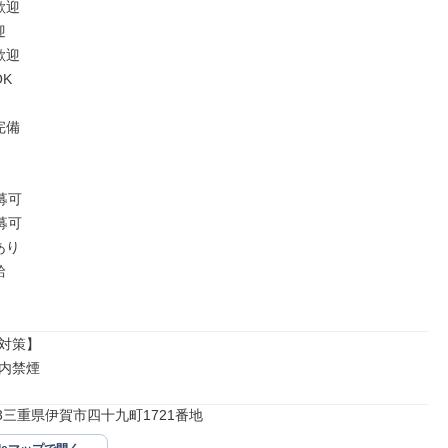
迎



迎

K

備

募可

募可

り



対策】

内禁煙
823三重県伊賀市四十九町1721番地