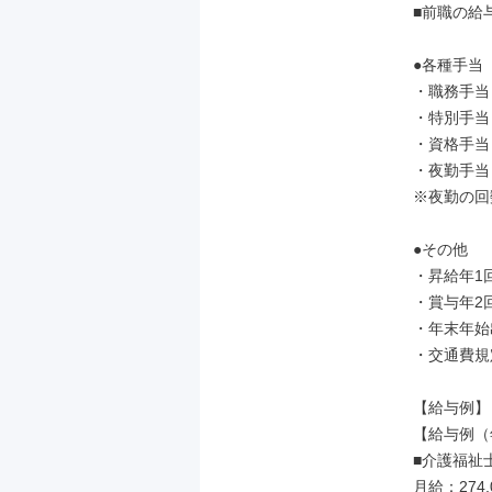
■前職の給
●各種手当

・職務手当

・特別手当

・資格手当

・夜勤手当 
※夜勤の回
●その他

・昇給年1
・賞与年2回
・年末年始
・交通費規
【給与例】

【給与例（
■介護福祉
月給：274