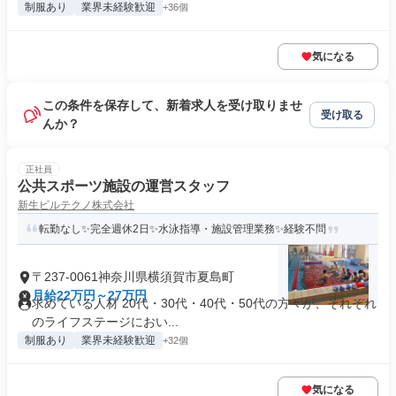
制服あり
業界未経験歓迎
+36個
気になる
この条件を保存して、新着求人を受け取りませ
受け取る
んか？
正社員
公共スポーツ施設の運営スタッフ
新生ビルテクノ株式会社
転勤なし✨完全週休2日✨水泳指導・施設管理業務✨経験不問
〒237-0061神奈川県横須賀市夏島町
月給22万円～27万円
求めている人材 20代・30代・40代・50代の方々が、それぞれ
のライフステージにおい...
制服あり
業界未経験歓迎
+32個
気になる