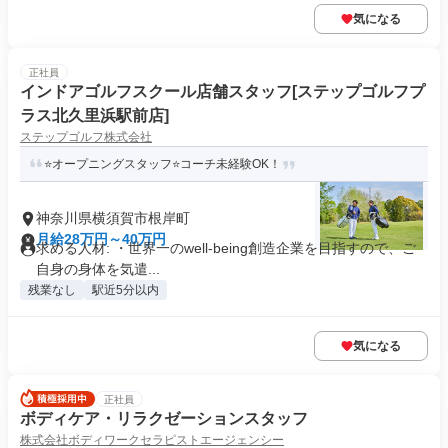
気になる
正社員
インドアゴルフスクール店舗スタッフ[ステップゴルフプ
ラス北久里浜駅前店]
ステップゴルフ株式会社
⭐オープニングスタッフ⭐コーチ未経験OK！
神奈川県横須賀市根岸町
月給28万円～40万円
求める人材: ・世界一のwell-being創造企業を目指すので、ご
自身の身体を気遣...
残業なし
駅近5分以内
気になる
正社員
ボディケア・リラクゼーションスタッフ
株式会社ボディワークセラピストエージェンシー