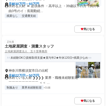
月給30万円～60万円
求める人材: ⏩ 必須条件 ・高卒以上 ・39歳以下の方（例外事
由3号のイ：長期勤続...
残業なし
交通費支給
気になる
正社員
土地家屋調査・測量スタッフ
土地家屋調査法人 五十里事務所
未経験OK◎資格取得支援★賞与年2★年休120日×残業少なめ
神奈川県横須賀市日の出町
月給22万円～50万円
求めている人材 ❯❯❯❯ 業界・職種未経験歓迎 ￣￣￣￣￣￣
￣￣￣￣￣￣￣￣￣ ＜＜ ...
制服あり
業界未経験歓迎
+31個
気になる