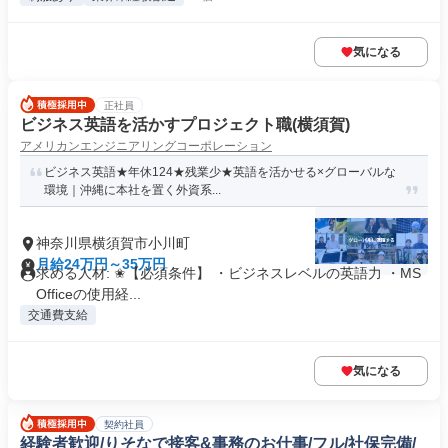
気になる
正社員
ビジネス英語を活かすプロジェクト職(横須賀)
アメリカンエンジニアリングコーポレーション
ビジネス英語★年休124★残業少★英語を活かせる×グローバルな
環境｜沖縄に本社を置く外資系...
神奈川県横須賀市小川町
月給24万円～35万円
求める人材: ✬【必須条件】 ・ビジネスレベルの英語力 ・MS
Officeの使用経...
交通費支給
気になる
契約社員
経験者歓迎/りそなで接客&事務のお仕事/フル/社保完備/