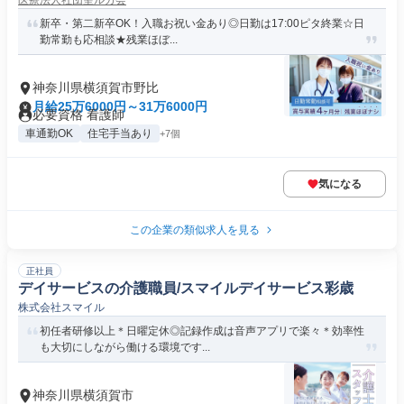
医療法人社団聖ルカ会
新卒・第二新卒OK！入職お祝い金あり◎日勤は17:00ピタ終業☆日
勤常勤も応相談★残業ほぼ...
神奈川県横須賀市野比
月給25万6000円～31万6000円
必要資格 看護師
車通勤OK
住宅手当あり
+7個
気になる
この企業の類似求人を見る
正社員
デイサービスの介護職員/スマイルデイサービス彩歳
株式会社スマイル
初任者研修以上＊日曜定休◎記録作成は音声アプリで楽々＊効率性
も大切にしながら働ける環境です...
神奈川県横須賀市