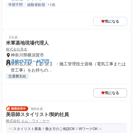
学歴不問
経験者歓迎
+1個
気になる
正社員
米軍基地現場代理人
株式会社美友
神奈川県横須賀市
月給25万円～46万円
求める人材: 【 必 須 】 ・施工管理技士資格（電気工事または
管工事）をお持ちの...
交通費支給
気になる
契約社員
美容師スタイリスト/契約社員
株式会社 エム・ワイ・ケー
スタイリスト募集！働き方のご相談OK！WワークOK