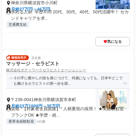
神奈川県横須賀市小川町
月給27万円～46万円
求める人材: 学歴不問 20代、30代、40代、50代活躍中！ セカ
ンドキャリアを求...
交通費支給
気になる
正社員
マッサージ・セラピスト
株式会社ボディワークセラピストエージェンシー
その手に癒やしの技を身につけて、何歳になっても、日本中どこで
も働けるセラピストの第一歩を踏...
〒238-0041神奈川県横須賀市本町
月給23万1000円～35万円
資格 *【対象者全員面接】* 人柄重視の採用！ ★未経験歓迎・
ブランクOK ★学歴・経...
業界未経験歓迎
+11個