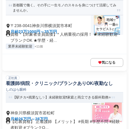
首都圏で働く。その手に一生モノのスキルを身につけて活躍してみ
ませんか。
〒238-0041神奈川県横須賀市本町
月給23万1000円～35万円
資格 *【対象者全員面接】* 人柄重視の採用！ ★未経験歓迎・
ブランクOK ★学歴・経...
業界未経験歓迎
+11個
気になる
正社員
看護師/病院・クリニック/ブランクありOK/夜勤なし
しのはら眼科
【駅チカ×残業なし✨】未経験歓迎❗️家庭と両立できる眼科勤務⭐
神奈川県横須賀市若松町
月給26万円～28万円
【応募資格】 正看護師 【メリット】 #長期 #学歴不問 #経験
者歓迎 #ブランクO...