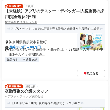
正社員
【未経験】アプリのテスター・デバッガ―|人柄重視の採
用|完全週休2日制
株式会社ネクストレンド
アプリやソフトウェアの品質を守る業務／未経験から段階的に成長
神奈川県横須賀市若松町
月給30万円～60万円
求める人材: ⏩ 必須条件 ・高卒以上 ・39歳以下の方（例外事
由3号のイ：長期勤続...
残業なし
交通費支給
気になる
派遣社員
夜勤専従の介護スタッフ
ケアスタッフィング株式会社
【1勤務3万4650円】夜勤専従の介護でがっつり稼ぐ