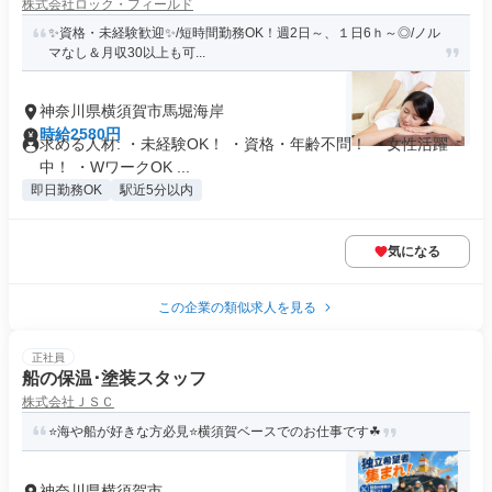
株式会社ロック・フィールド
✨資格・未経験歓迎✨/短時間勤務OK！週2日～、１日6ｈ～◎/ノル
マなし＆月収30以上も可...
神奈川県横須賀市馬堀海岸
時給2580円
求める人材: ・未経験OK！ ・資格・年齢不問！ ・女性活躍
中！ ・WワークOK ...
即日勤務OK
駅近5分以内
気になる
この企業の類似求人を見る
正社員
船の保温･塗装スタッフ
株式会社ＪＳＣ
⭐️海や船が好きな方必見⭐️横須賀ベースでのお仕事です☘
神奈川県横須賀市