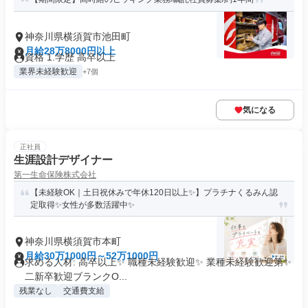
神奈川県横須賀市池田町
月給28万8000円以上
資格 1.学歴 高卒以上
業界未経験歓迎
+7個
気になる
正社員
生涯設計デザイナー
第一生命保険株式会社
【未経験OK｜土日祝休みで年休120日以上✨】プラチナくるみん認
定取得✨女性が多数活躍中✨
神奈川県横須賀市本町
月給30万1000円～52万1000円
求める人材: 高卒以上✨ 職種未経験歓迎✨ 業種未経験歓迎第✨
二新卒歓迎ブランクO...
残業なし
交通費支給