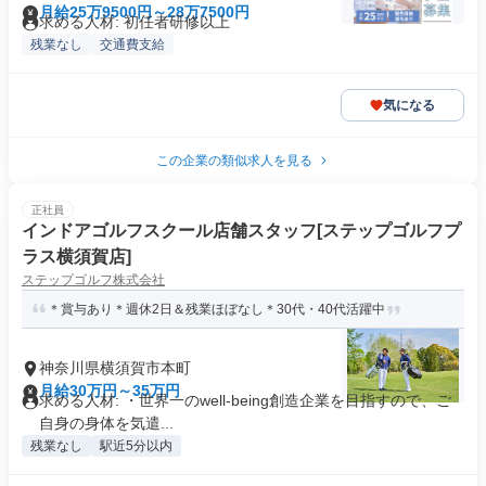
月給25万9500円～28万7500円
求める人材: 初任者研修以上
残業なし
交通費支給
気になる
この企業の類似求人を見る
正社員
インドアゴルフスクール店舗スタッフ[ステップゴルフプ
ラス横須賀店]
ステップゴルフ株式会社
＊賞与あり＊週休2日＆残業ほぼなし＊30代・40代活躍中
神奈川県横須賀市本町
月給30万円～35万円
求める人材: ・世界一のwell-being創造企業を目指すので、ご
自身の身体を気遣...
残業なし
駅近5分以内