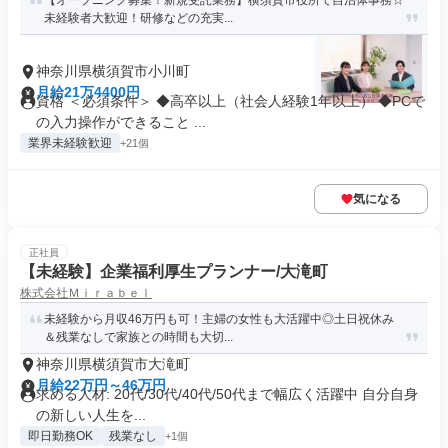
【オープニング募集！新規受託業務】横須賀市役所で自治体事務☆
未経験者大歓迎！研修などの充実...
神奈川県横須賀市小川町
月給21万4400円
資格 ＜必須条件＞ ◆高卒以上（社会人経験1年以上） ◆PCで
の入力操作ができること ...
業界未経験歓迎
+21個
気になる
正社員
【未経験】企業福利厚生プランナー/大滝町
株式会社Ｍｉｒａｂｅｌ
未経験から月収46万円も可！主婦の女性も大活躍中◎土日祝休み
＆残業なしで家族との時間も大切...
神奈川県横須賀市大滝町
月給22万円～46万円
求める人材: 20代/30代/40代/50代まで幅広く活躍中 自分自身
の新しい人生を...
即日勤務OK
残業なし
+1個