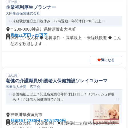
正社員
企業福利厚生プランナー
大同生命保険株式会社
未経験歓迎◎土日祝休み・17時退勤・年間休日120日以上
〒238-0008神奈川県横須賀市大滝町
月給21万円～23万円
求めている人材 ◆ 応募条件 ・高卒以上 ・未経験歓迎 ◆ こん
な方を歓迎します ...
気になる
正社員
老健の介護職員/介護老人保健施設ソレイユカーマ
医療法人社団 広正会
介護福祉士以上＊託児所完備◎年間休日113日＊リフレッシュ休暇
あり！介護老人保健施設で介護...
神奈川県横須賀市
月給25万1780円～29万4780円
求める人材: 《必須条件》 ■介護福祉士の資格をお持ちの方