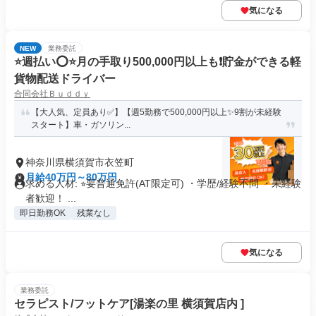
気になる
NEW
業務委託
⭐️週払い⭕️⭐️月の手取り500,000円以上も❗️貯金ができる軽
貨物配送ドライバー
合同会社Ｂｕｄｄｙ
【大人気、定員あり✅】【週5勤務で500,000円以上✨9割が未経験
スタート】車・ガソリン...
神奈川県横須賀市衣笠町
月給40万円～80万円
求める人材: ⭐︎要普通免許(AT限定可) ・学歴/経験不問 ・未経験
者歓迎！ ...
即日勤務OK
残業なし
気になる
業務委託
セラピスト/フットケア[湯楽の里 横須賀店内 ]