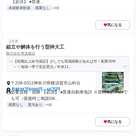
【必須】 ●普通...
未経験者歓迎
残業なし
+4個
気になる
正社員
組立や解体を行う型枠大工
株式会社濱道建設
【前職以上給与保証】少しでも現場経験があれば可！創業30年
～！地域一帯で安定受注／年休11...
〒238-0312神奈川県横須賀市山科台
月給39万6000円～60万円
必要資格・経験 【必須】 ●普通自動車免許 ※原付免許のみで
も可（面接時ご相談OK...
残業なし
賞与あり
+4個
気になる