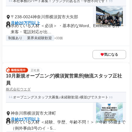
本社事務のパート募集！ブランクのある方・学歴不問です！
〒238-0024神奈川県横須賀市大矢部
月給20万円以上
求めている人材 ＜必須＞ ・基本的なWord、Excel出来る方 ・
来客・電話対応が出...
制服あり
業界未経験歓迎
+33個
気になる
正社員
10月新規オープニング|横須賀営業所|物流スタッフ正社
員
株式会社ウエダ
オープニングスタッフ大募集♪未経験歓迎♪横並びでスタート
神奈川県横須賀市大津町
月給23万円以上
求めている人材 ＜経験、学歴、年齢不問！＞ ✅年齢 55歳まで
（例外事由3号のイ・5...