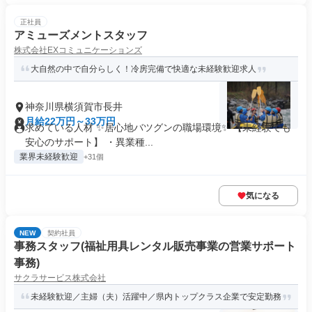
正社員
アミューズメントスタッフ
株式会社EXコミュニケーションズ
大自然の中で自分らしく！冷房完備で快適な未経験歓迎求人
神奈川県横須賀市長井
月給22万円～33万円
求めている人材 ✨居心地バツグンの職場環境✨ 【未経験でも
安心のサポート】 ・異業種...
業界未経験歓迎
+31個
気になる
NEW
契約社員
事務スタッフ(福祉用具レンタル販売事業の営業サポート
事務)
サクラサービス株式会社
未経験歓迎／主婦（夫）活躍中／県内トップクラス企業で安定勤務