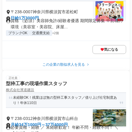
〒238-0007神奈川県横須賀市若松町
日給1万3000円
資格 （必須）美容師免許/経験者優遇 期間限定募集 ※前職の
環境（美容室・美容院、床屋...
ブランクOK
交通費支給
+2個
気になる
この企業の類似求人を見る
正社員
型枠工事の現場作業スタッフ
株式会社濱道建設
未経験OK！残業ほぼ無の型枠工事スタッフ／借り上げ社宅制度あ
り！年休110日
〒238-0312神奈川県横須賀市山科台
月給34万1000円～37万4000円
必要資格・経験 ／ 未経験歓迎！ 年齢不問・経験不問！ ＼