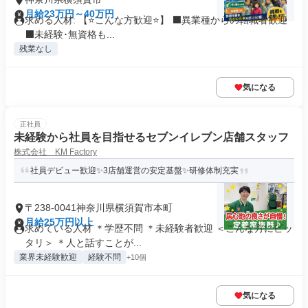
月給23万円～40万円
求める人材: 【⭐️こんな方歓迎⭐️】 ⬛異業種からの転職者歓迎
⬛未経験･無資格も...
残業なし
気になる
正社員
未経験から社員を目指せるセブンイレブン店舗スタッフ
株式会社 KM Factory
社員デビュー歓迎✨3店舗運営の安定基盤✨研修体制充実
〒238-0041神奈川県横須賀市本町
月給25万円以上
求めている人材 ＊学歴不問 ＊未経験者歓迎 ＜こんな方にピッ
タリ＞ ＊人と話すことが...
業界未経験歓迎
経験不問
+10個
気になる