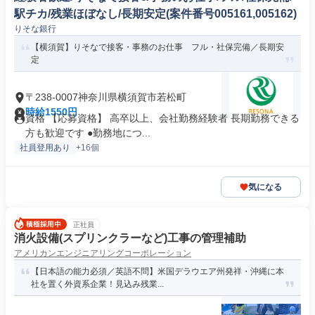
駅チカ/残業ほぼなし/長期安定(案件番号005161,005162)
りそな銀行
【横須賀】りそなで接客・事務のお仕事 フル・社保完備／長期安
定
〒238-0007神奈川県横須賀市若松町
時給1550円
資格 【応募資格】 高卒以上、会社勤務経験者 長期勤務できる
方も歓迎です ●勤務地につ...
社員登用あり
+16個
気になる
正社員
消火設備(スプリンクラーなど)工事の管理補助
アメリカンエンジニアリングコーポレーション
【日本語の能力必須／英語不問】米国デラウエア州発祥・沖縄に本
社を置く外資系企業！見込み残業...