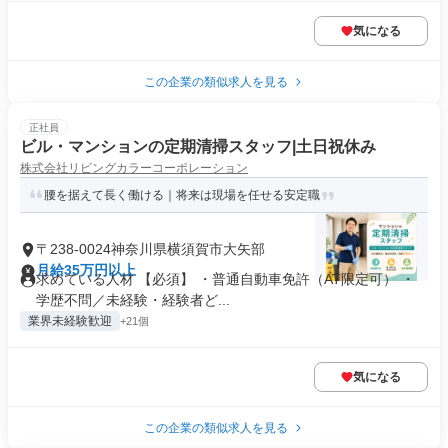
気になる
この企業の類似求人を見る
正社員
ビル・マンションの定期清掃スタッフ|土日祝休み
株式会社リビングカラーコーポレーション
腰を据えて長く働ける｜将来は現場を任せる安定職
〒238-0024神奈川県横須賀市大矢部
月給35万円以上
求めている人材 【必須】 ・普通自動車免許（AT限定可） ・
学歴不問／未経験・経験者ど...
業界未経験歓迎
+21個
気になる
この企業の類似求人を見る