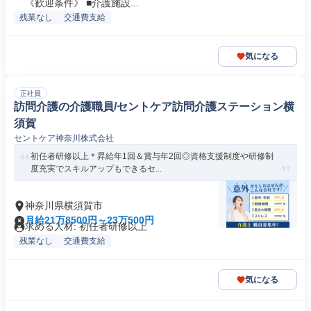
《歓迎条件》 ■介護施設...
残業なし
交通費支給
気になる
正社員
訪問介護の介護職員/セントケア訪問介護ステーション横
須賀
セントケア神奈川株式会社
初任者研修以上＊昇給年1回＆賞与年2回◎資格支援制度や研修制
度充実でスキルアップもできるセ...
神奈川県横須賀市
月給21万8500円～23万500円
求める人材: 初任者研修以上
残業なし
交通費支給
気になる