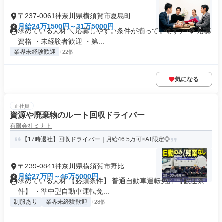
〒237-0061神奈川県横須賀市夏島町
月給24万1500円～31万5000円
求めている人材 ＼応募しやすい条件が揃っています／ ❖ 応募
資格 ・未経験者歓迎 ・第...
業界未経験歓迎
+22個
気になる
正社員
資源や廃棄物のルート回収ドライバー
有限会社ミナト
【17時退社】回収ドライバー｜月給46.5万可×AT限定◎
〒239-0841神奈川県横須賀市野比
月給27万円～46万5000円
求めている人材 【必須条件】 普通自動車運転免許 【歓迎条
件】 ・準中型自動車運転免...
制服あり
業界未経験歓迎
+28個