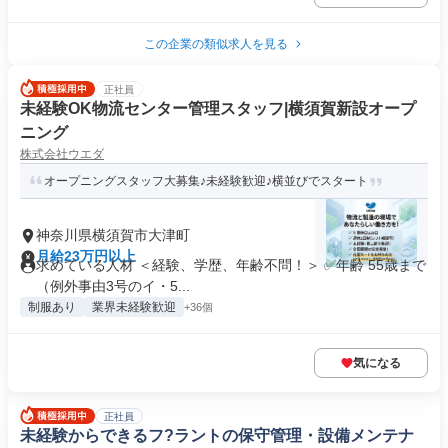
この企業の類似求人を見る
正社員
未経験OK物流センター管理スタッフ|横須賀新設オープ
ニング
株式会社ウエダ
オープニングスタッフ大募集♪未経験歓迎♪横並びでスタート
神奈川県横須賀市大津町
月給23万円以上
求めている人材 ＜経験、学歴、年齢不問！＞ ✅年齢 55歳まで
（例外事由3号のイ・5...
制服あり
業界未経験歓迎
+36個
気になる
正社員
未経験からできるフ?ラントの保守管理・設備メンテナ