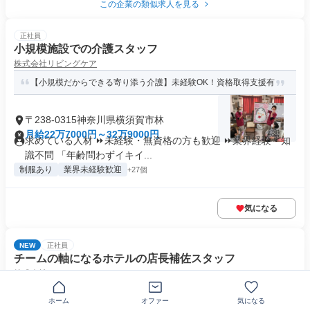
この企業の類似求人を見る
正社員
小規模施設での介護スタッフ
株式会社リビングケア
【小規模だからできる寄り添う介護】未経験OK！資格取得支援有
〒238-0315神奈川県横須賀市林
月給22万7000円～32万9000円
求めている人材 ⏩未経験・無資格の方も歓迎 ⏩業界経験・知
識不問 「年齢問わずイキイ...
制服あり
業界未経験歓迎
+27個
気になる
NEW
正社員
チームの軸になるホテルの店長補佐スタッフ
株式会社ＧＨＰ
頑張る誰もが輝ける場所がここに/一度、足を運んでみませんか?
ホーム
オファー
気になる