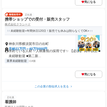
気になる
正社員
携帯ショップでの受付・販売スタッフ
株式会社クラシード
未経験歓迎⭐年間休日120日！販売でも休みは削らなくてOK⭐
神奈川県横須賀市日の出町
月給21万円～40万5000円
求めている人材 ✨人柄重視の採用です✨ 【必須】 高卒以上 ■
未経験歓迎 ■第二新...
業界未経験歓迎
+14個
気になる
この企業の類似求人を見る
正社員
看護師