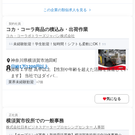
この企業の類似求人を見る
契約社員
コカ・コーラ商品の積込み・出荷作業
コカ・コーラボトラーズジャパン株式会社
未経験歓迎！学生歓迎！短時間！シフトも柔軟にOK！
神奈川県横須賀市池田町
日給1万1200円以上
資格 1.学歴 高卒以上 【性別や年齢を超えた活躍を推進してい
ます】 当社ではダイバ...
業界未経験歓迎
+7個
気になる
正社員
横須賀市役所での一般事務
株式会社日本ビジネスデータープロセシングセンター 人事部