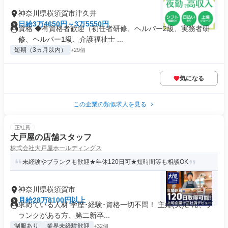
神奈川県横須賀市津久井
日給3万4650円～3万5550円
資格 ◆有資格者歓迎（初任者研修、ヘルパー2級、実務者研
修、ヘルパー1級、介護福祉士 ...
短期（3ヵ月以内）
+29個
気になる
この企業の類似求人を見る
正社員
大戸屋の店舗スタッフ
株式会社大戸屋ホールディングス
未経験やブランクも歓迎★年休120日可★短時間等も相談OK
神奈川県横須賀市
月給28万8100円以上
求めている人材 学歴･経験･資格一切不問！ 主婦(夫)さん、ブ
ランクがある方、第二新卒...
制服あり
業界未経験歓迎
+32個