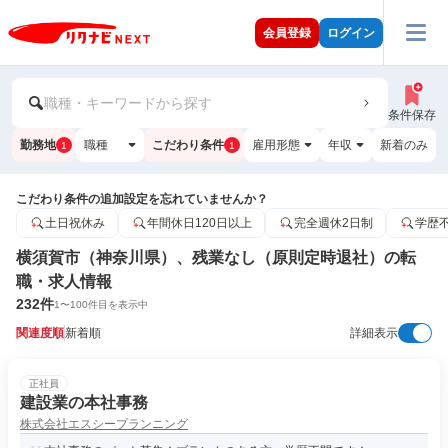
会員登録
ログイン
職種・キーワードから探す
条件保存
勤務地
職種
こだわり条件
雇用形態
年収
新着のみ
1
1
こだわり条件の追加設定を忘れていませんか？
土日祝休み
年間休日120日以上
完全週休2日制
学歴
横須賀市（神奈川県）、残業なし（原則定時退社）の転
職・求人情報
232
件
1
〜
100
件目を表示中
関連度順
新着順
詳細表示
正社員
建設業の本社事務
株式会社エスシープランニング