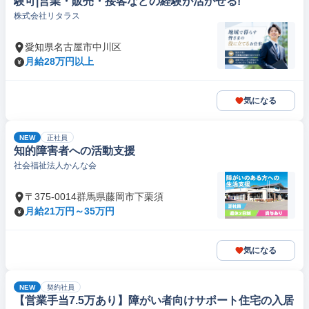
験可|営業・販売・接客などの経験が活かせる!
株式会社リタラス
愛知県名古屋市中川区
月給28万円以上
気になる
NEW
正社員
知的障害者への活動支援
社会福祉法人かんな会
〒375-0014群馬県藤岡市下栗須
月給21万円～35万円
気になる
NEW
契約社員
【営業手当7.5万あり】障がい者向けサポート住宅の入居