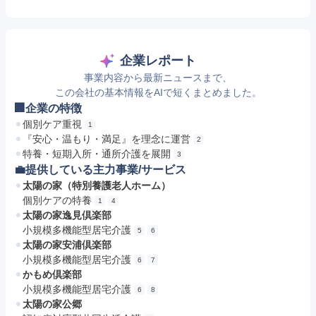
企業レポート
事業内容から最新ニュースまで、
この会社の基本情報をAIで短くまとめました。
🏢企業の特徴
個別ケア重視
1
『安心・温もり・満足』を理念に運営
2
特養・短期入所・通所介護を展開
3
💼提供している主力事業/サービス
太陽の家（特別養護老人ホーム）
個別ケアの特養
1
4
太陽の家逸見倶楽部
小規模多機能型居宅介護
5
6
太陽の家安浦倶楽部
小規模多機能型居宅介護
6
7
かもめ倶楽部
小規模多機能型居宅介護
6
8
太陽の家公郷