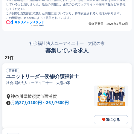
10
https://www.ui21.or.jp/wp-content/uploads/2025/05/c18907480f3042687eb1d4a473f732bb.pdf
しているとは限りません。最新の情報は、企業の公式ウェブサイトや採用情報などを参照
11
https://www.ui21.or.jp/wp-content/uploads/2025/07/d40a5ac22bce32d2f0326dec03eeaa09.pdf
してください。
12
https://www.ui21.or.jp/wp-content/uploads/2025/02/3bf70a27f72460c18577157bf7103863.pdf
この回答は定期的に収集した情報に基づいており、将来変更される可能性があります。
13
https://minkai.jp/reviews/32006
この機能は、Indeedによって提供されています。
14
https://www.ui21.or.jp/taiyou_ramenrec/
15
https://www.ui21.or.jp/sns/
最終更新日：
2026年7月12日
16
https://minkai.jp/reviews/40379
17
https://www.ui21.or.jp/wp-content/uploads/2025/02/b6be0cf56dd3c7425400bd857cc16997.pdf
社会福祉法人ユーアイ二十一 太陽の家
募集している求人
21件
正社員
ユニットリーダー候補/介護福祉士
社会福祉法人ユーアイ二十一 太陽の家
神奈川県横須賀市西浦賀
月給27万1100円～36万7600円
気になる