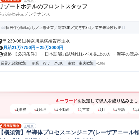
正社員
リゾートホテルのフロントスタッフ
株式会社共立メンテナンス
転居伴う転勤なし／上場企業／副業OK／賞与年3回／業界未経験歓迎
〒239-0811神奈川県横須賀市走水
月給21万7750円～25万3000円
資格 【必須条件】 ・日本語能力試験N1レベル以上の方 ・漢字の読み書.
業界未経験歓迎
副業・WワークOK
主婦・主夫歓迎
+16個
キーワード
を設定して求人を絞り込みまし
事務
経理
不動産
営業
IT
英語
正社員
【横須賀】半導体プロセスエンジニア(レーザアニール領