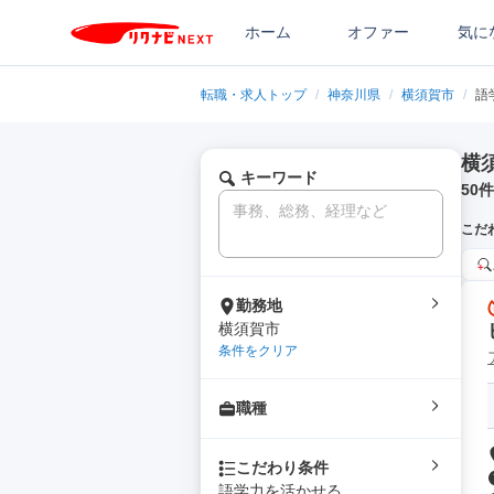
ホーム
オファー
気に
転職・求人トップ
/
神奈川県
/
横須賀市
/
語
横
キーワード
50
件
こだ
勤務地
横須賀市
条件をクリア
職種
こだわり条件
語学力を活かせる