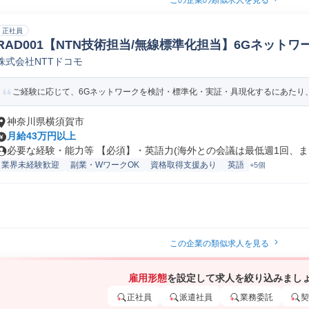
この企業の類似求人を見る
正社員
RAD001【NTN技術担当/無線標準化担当】6Gネットワ
株式会社NTTドコモ
フラ計画
ご経験に応じて、6Gネットワークを検討・標準化・実証・具現化するにあたり、衛
神奈川県横須賀市
月給43万円以上
必要な経験・能力等 【必須】・英語力(海外との会議は最低週1回、また
業界未経験歓迎
副業・WワークOK
資格取得支援あり
英語
+5個
この企業の類似求人を見る
雇用形態
を設定して求人を絞り込みまし
正社員
派遣社員
業務委託
契