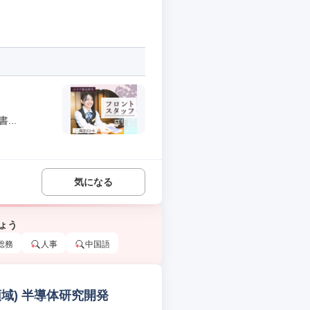
..
気になる
ょう
総務
人事
中国語
域) 半導体研究開発