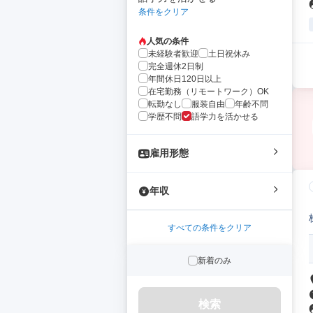
条件をクリア
人気の条件
未経験者歓迎
土日祝休み
完全週休2日制
年間休日120日以上
在宅勤務（リモートワーク）OK
転勤なし
服装自由
年齢不問
学歴不問
語学力を活かせる
雇用形態
年収
すべての条件をクリア
新着のみ
検索