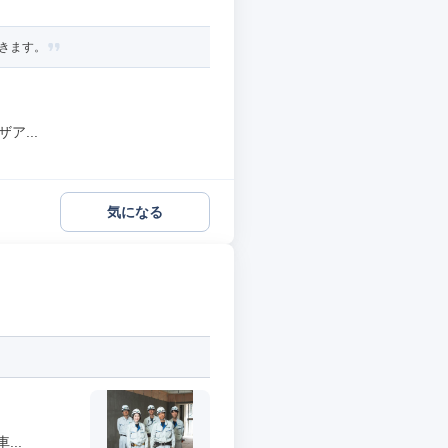
きます。
ア...
気になる
..