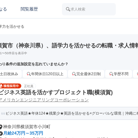
なる
閲覧履歴
求人検索
学力を活かせる
須賀市（神奈川県）、語学力を活かせるの転職・求人情
1
〜
50
件目を表示中
わり条件の追加設定を忘れていませんか？
土日祝休み
年間休日120日以上
完全週休2日制
学歴不問
正社員
ビジネス英語を活かすプロジェクト職(横須賀)
アメリカンエンジニアリングコーポレーション
ビジネス英語★年休124★残業少★英語を活かせる×グローバルな環境｜沖縄に
神奈川県横須賀市小川町
月給24万円～35万円