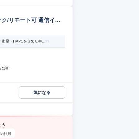
ーク/リモート可 通信イン
星・HAPSを含めた宇...
海...
気になる
ょう
約社員