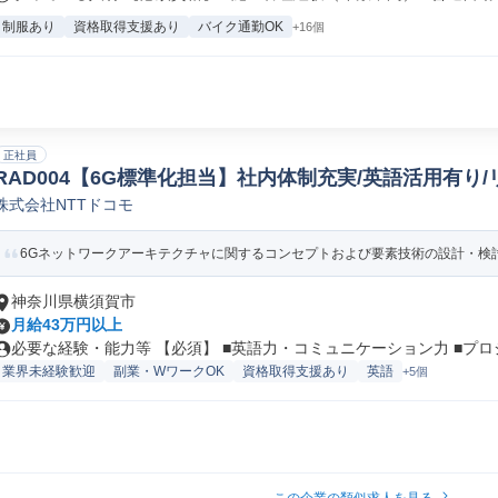
制服あり
資格取得支援あり
バイク通勤OK
+16個
正社員
RAD004【6G標準化担当】社内体制充実/英語活用有り
株式会社NTTドコモ
計画
6Gネットワークアーキテクチャに関するコンセプトおよび要素技術の設計・検討や、3G
神奈川県横須賀市
月給43万円以上
必要な経験・能力等 【必須】 ■英語力・コミュニケーション力 ■プロジ.
業界未経験歓迎
副業・WワークOK
資格取得支援あり
英語
+5個