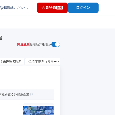
会員登録
ログイン
転職成功ノウハウ
無料
報
関連度順
新着順
詳細表示
未経験者歓迎
在宅勤務（リモートワーク）OK
家賃補助・住宅手当
本社を置く外資系企業