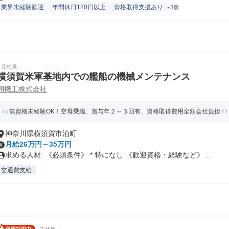
業界未経験歓迎
年間休日120日以上
資格取得支援あり
+3個
正社員
横須賀米軍基地内での艦船の機械メンテナンス
翔機工株式会社
無資格未経験OK！空母乗艦、賞与年２～３回有、資格取得費用全額会社負担
神奈川県横須賀市泊町
月給26万円～35万円
求める人材: 《必須条件》 * 特になし 《歓迎資格・経験など》...
交通費支給