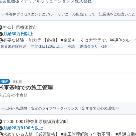
住友重機械マテリアルソリューションズ株式会社
半導体プロセスエンジニア(レーザアニール担当)として下記業務をご担当いただ
神奈川県横須賀市
月給30万円以上
必要な経験・能力等 【必須】 ■企業もしくは大学等で、半導体のレーザ
業界未経験歓迎
年間休日120日以上
英語
退職金あり
+2個
NEW
正社員
米軍基地での施工管理
株式会社小倉組
出張・転勤無！安定のライフワークバランス！定年まで安心の環境
〒238-0001神奈川県横須賀市泊町
月給28万9100円以上
求めている人材 【必須資格】 ■施工管理経験（年数不問） ■普通自動車.