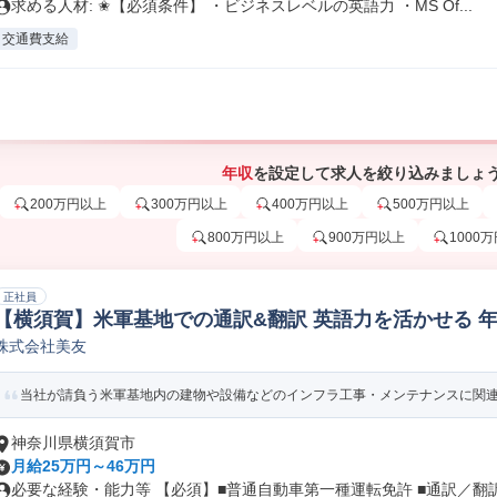
求める人材: ✬【必須条件】 ・ビジネスレベルの英語力 ・MS Of...
交通費支給
年収
を設定して求人を絞り込みましょ
200万円以上
300万円以上
400万円以上
500万円以上
800万円以上
900万円以上
1000
正社員
【横須賀】米軍基地での通訳&翻訳 英語力を活かせる 年休
株式会社美友
当社が請負う米軍基地内の建物や設備などのインフラ工事・メンテナンスに関連す
神奈川県横須賀市
月給25万円～46万円
必要な経験・能力等 【必須】■普通自動車第一種運転免許 ■通訳／翻訳経