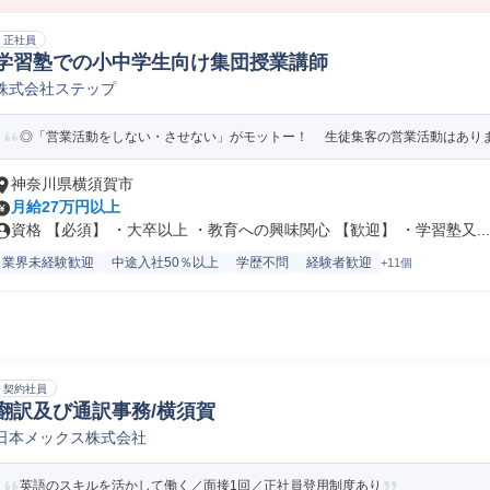
正社員
学習塾での小中学生向け集団授業講師
株式会社ステップ
◎「営業活動をしない・させない」がモットー！ 生徒集客の営業活動はありませ
神奈川県横須賀市
月給27万円以上
資格 【必須】 ・大卒以上 ・教育への興味関心 【歓迎】 ・学習塾又...
業界未経験歓迎
中途入社50％以上
学歴不問
経験者歓迎
+11個
契約社員
翻訳及び通訳事務/横須賀
日本メックス株式会社
英語のスキルを活かして働く／面接1回／正社員登用制度あり