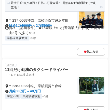
最大日給25,500円！日払い可能★週2～勤務OK★追浜駅すぐの好
立地！
〒237-0068神奈川県横須賀市追浜本町
日給1万4000円～2万5500円
資格 【必須条件】 ★18歳以上の方(警備業法による) ※例外事
由2号 ＼多くのス...
業界未経験歓迎
+16個
気になる
正社員
11回だけ勤務のタクシードライバー
メトロ自動車株式会社
〒238-0023神奈川県横須賀市森崎
月給30万円～40万円
学歴不問
未経験者歓迎
+3個