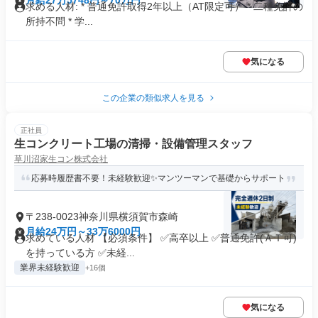
月給27万5748円～70万円
求める人材: * 普通免許取得2年以上（AT限定可） * 二種免許の
所持不問 * 学...
気になる
この企業の類似求人を見る
正社員
生コンクリート工場の清掃・設備管理スタッフ
草川沼家生コン株式会社
応募時履歴書不要！未経験歓迎✨マンツーマンで基礎からサポート
〒238-0023神奈川県横須賀市森崎
月給24万円～33万6000円
求めている人材 【必須条件】 ✅高卒以上 ✅普通免許(ＡＴ可)
を持っている方 ✅未経...
業界未経験歓迎
+16個
気になる