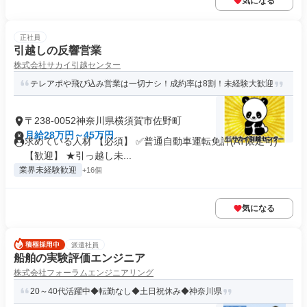
気になる
正社員
引越しの反響営業
株式会社サカイ引越センター
テレアポや飛び込み営業は一切ナシ！成約率は8割！未経験大歓迎
〒238-0052神奈川県横須賀市佐野町
月給28万円～45万円
求めている人材 【必須】 ✅普通自動車運転免許(AT限定可)
【歓迎】 ★引っ越し未...
業界未経験歓迎
+16個
気になる
派遣社員
船舶の実験評価エンジニア
株式会社フォーラムエンジニアリング
20～40代活躍中◆転勤なし◆土日祝休み◆神奈川県