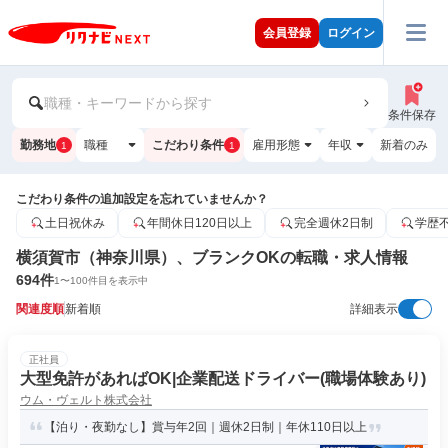
会員登録
ログイン
職種・キーワードから探す
条件保存
勤務地
職種
こだわり条件
雇用形態
年収
新着のみ
1
1
こだわり条件の追加設定を忘れていませんか？
土日祝休み
年間休日120日以上
完全週休2日制
学歴
横須賀市（神奈川県）、ブランクOKの転職・求人情報
694
件
1
〜
100
件目を表示中
関連度順
新着順
詳細表示
正社員
大型免許があればOK|企業配送ドライバー(職場体験あり)
ウム・ヴェルト株式会社
【泊り・夜勤なし】賞与年2回｜週休2日制｜年休110日以上