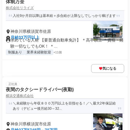
体制万全
株式会社リライズ
入社9か月目以降は基本給＋歩合給が上限なしでしっかり稼げます
神奈川県横須賀市佐原
月給33万円以上
求めている人材 【要普通自動車免許】 ＊高卒以上 ＊資格・経
験一切なしでもOK！ ＊...
制服あり
業界未経験歓迎
+11個
気になる
正社員
夜間のタクシードライバー(夜勤)
横浜交通株式会社
＼未経験から年収８００万円以上を目指せる！／＼最大2年保証給
あり（デビュー後月給30～32...
神奈川県横須賀市佐原