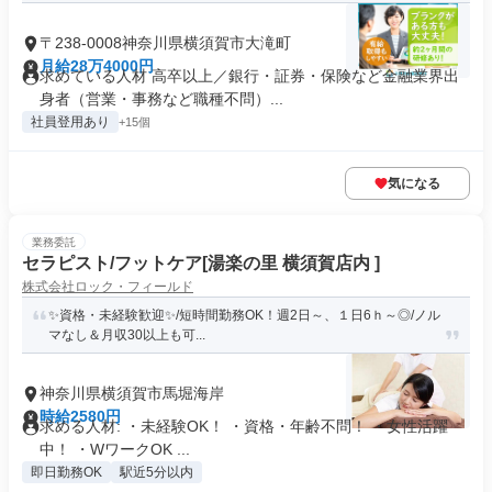
〒238-0008神奈川県横須賀市大滝町
月給28万4000円
求めている人材 高卒以上／銀行・証券・保険など金融業界出
身者（営業・事務など職種不問）...
社員登用あり
+15個
気になる
業務委託
セラピスト/フットケア[湯楽の里 横須賀店内 ]
株式会社ロック・フィールド
✨資格・未経験歓迎✨/短時間勤務OK！週2日～、１日6ｈ～◎/ノル
マなし＆月収30以上も可...
神奈川県横須賀市馬堀海岸
時給2580円
求める人材: ・未経験OK！ ・資格・年齢不問！ ・女性活躍
中！ ・WワークOK ...
即日勤務OK
駅近5分以内