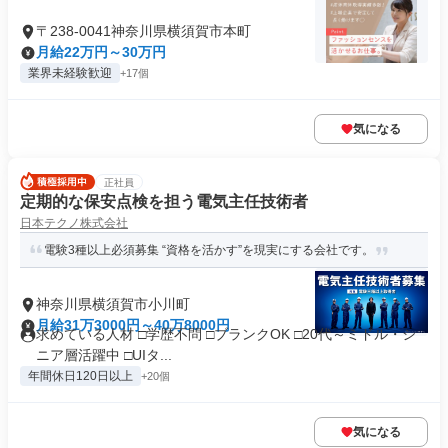
〒238-0041神奈川県横須賀市本町
月給22万円～30万円
業界未経験歓迎
+17個
気になる
正社員
定期的な保安点検を担う電気主任技術者
日本テクノ株式会社
電験3種以上必須募集 “資格を活かす”を現実にする会社です。
神奈川県横須賀市小川町
月給31万3000円～40万8000円
求めている人材 □学歴不問 □ブランクOK □20代～ミドル・シ
ニア層活躍中 □UIタ...
年間休日120日以上
+20個
気になる