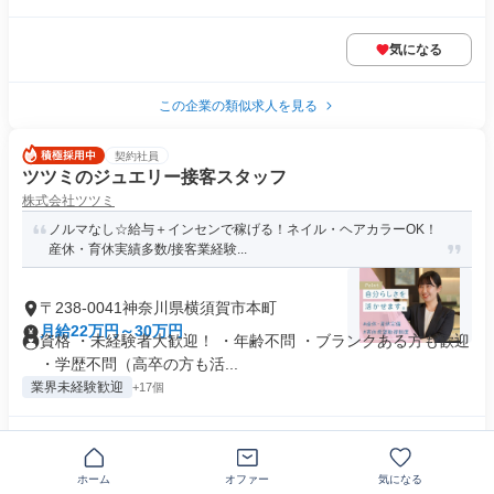
気になる
この企業の類似求人を見る
契約社員
ツツミのジュエリー接客スタッフ
株式会社ツツミ
ノルマなし☆給与＋インセンで稼げる！ネイル・ヘアカラーOK！
産休・育休実績多数/接客業経験...
〒238-0041神奈川県横須賀市本町
月給22万円～30万円
資格 ・未経験者大歓迎！ ・年齢不問 ・ブランクある方も歓迎
・学歴不問（高卒の方も活...
業界未経験歓迎
+17個
気になる
ホーム
オファー
気になる