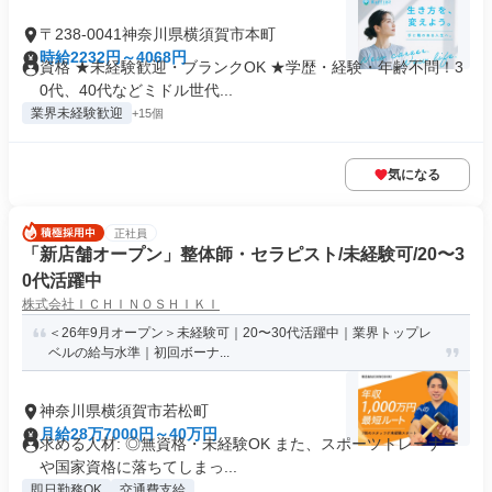
〒238-0041神奈川県横須賀市本町
時給2232円～4068円
資格 ★未経験歓迎・ブランクOK ★学歴・経験・年齢不問！3
0代、40代などミドル世代...
業界未経験歓迎
+15個
気になる
正社員
「新店舗オープン」整体師・セラピスト/未経験可/20〜3
0代活躍中
株式会社ＩＣＨＩＮＯＳＨＩＫＩ
＜26年9月オープン＞未経験可｜20〜30代活躍中｜業界トップレ
ベルの給与水準｜初回ボーナ...
神奈川県横須賀市若松町
月給28万7000円～40万円
求める人材: ◎無資格・未経験OK また、スポーツトレーナー
や国家資格に落ちてしまっ...
即日勤務OK
交通費支給