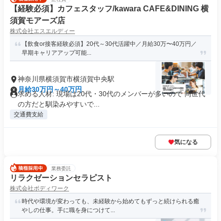
【経験必須】カフェスタッフ/kawara CAFE&DINING 横
須賀モアーズ店
株式会社エスエルディー
【飲食or接客経験必須】20代～30代活躍中／月給30万〜40万円／
早期キャリアアップ可能...
神奈川県横須賀市横須賀中央駅
月給30万円～40万円
求める人材: 現場は20代・30代のメンバーが多いので 同世代
の方だと馴染みやすいで...
交通費支給
気になる
業務委託
リラクゼーションセラピスト
株式会社ボディワーク
時代や環境が変わっても、未経験から始めてもずっと続けられる癒
やしの仕事。手に職を身につけて...