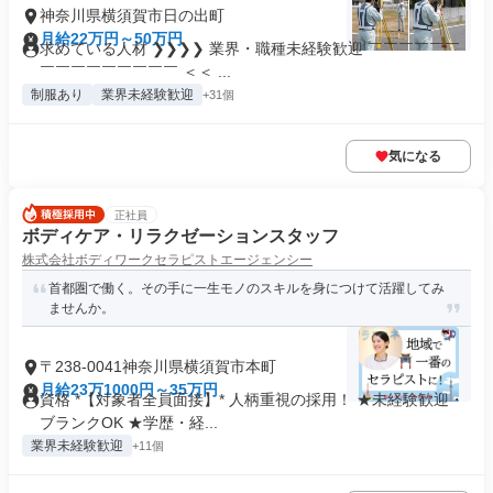
神奈川県横須賀市日の出町
月給22万円～50万円
求めている人材 ❯❯❯❯ 業界・職種未経験歓迎 ￣￣￣￣￣￣
￣￣￣￣￣￣￣￣￣ ＜＜ ...
制服あり
業界未経験歓迎
+31個
気になる
正社員
ボディケア・リラクゼーションスタッフ
株式会社ボディワークセラピストエージェンシー
首都圏で働く。その手に一生モノのスキルを身につけて活躍してみ
ませんか。
〒238-0041神奈川県横須賀市本町
月給23万1000円～35万円
資格 *【対象者全員面接】* 人柄重視の採用！ ★未経験歓迎・
ブランクOK ★学歴・経...
業界未経験歓迎
+11個