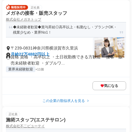
正社員
メガネの接客・販売スタッフ
株式会社メガネトップ
◆未経験者歓迎◆賞与昇給◎高卒以上・転勤なし・ブランクOK・
残業少なめ・業界No1！
〒239-0831神奈川県横須賀市久里浜
月給22万4882円以上
資格 資格 ・高卒以上 ・土日祝勤務できる方歓迎 ・接客・販
売未経験者歓迎 ・ダブルワ...
業界未経験歓迎
+11個
気になる
この企業の類似求人を見る
正社員
施術スタッフ(エステサロン)
株式会社不二ビユーテイ