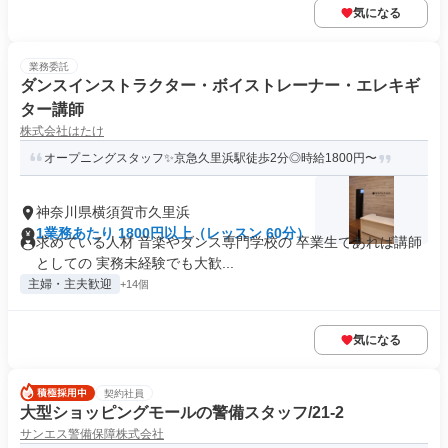
気になる
業務委託
ダンスインストラクター・ボイストレーナー・エレキギ
ター講師
株式会社はたけ
オープニングスタッフ✨京急久里浜駅徒歩2分◎時給1800円〜
神奈川県横須賀市久里浜
1業務あたり 1800円以上（レッスン 60分）
求めている人材 音楽やダンス専門学校の 卒業生であれば講師
としての 実務未経験でも大歓...
主婦・主夫歓迎
+14個
気になる
契約社員
大型ショッピングモールの警備スタッフ/21-2
サンエス警備保障株式会社