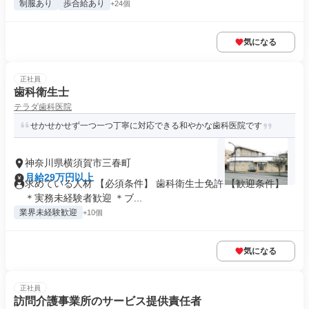
制服あり
歩合給あり
+24個
気になる
正社員
歯科衛生士
テラダ歯科医院
せかせかせず一つ一つ丁寧に対応できる和やかな歯科医院です
神奈川県横須賀市三春町
月給29万円以上
求めている人材 【必須条件】 歯科衛生士免許 【歓迎条件】
＊実務未経験者歓迎 ＊ブ...
業界未経験歓迎
+10個
気になる
正社員
訪問介護事業所のサービス提供責任者