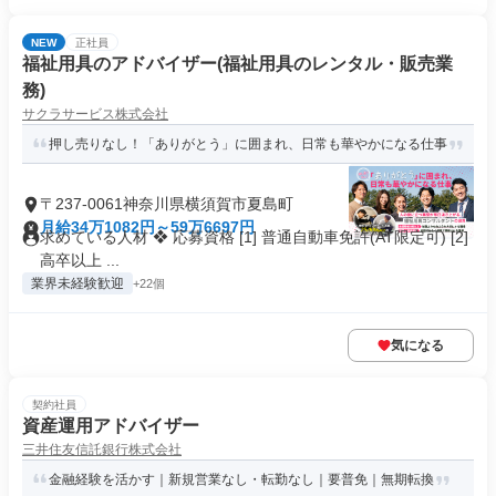
NEW
正社員
福祉用具のアドバイザー(福祉用具のレンタル・販売業
務)
サクラサービス株式会社
押し売りなし！「ありがとう」に囲まれ、日常も華やかになる仕事
〒237-0061神奈川県横須賀市夏島町
月給34万1082円～59万6697円
求めている人材 ❖ 応募資格 [1] 普通自動車免許(AT限定可) [2]
高卒以上 ...
業界未経験歓迎
+22個
気になる
契約社員
資産運用アドバイザー
三井住友信託銀行株式会社
金融経験を活かす｜新規営業なし・転勤なし｜要普免｜無期転換