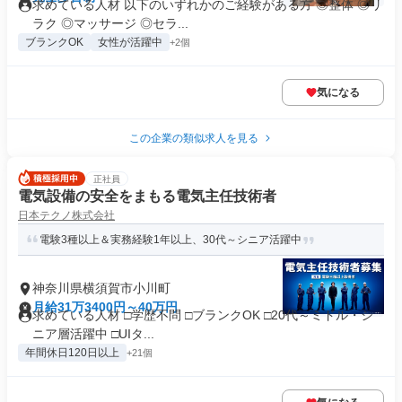
求めている人材 以下のいずれかのご経験がある方 ◎整体 ◎リ
ラク ◎マッサージ ◎セラ...
ブランクOK
女性が活躍中
+2個
気になる
この企業の類似求人を見る
正社員
電気設備の安全をまもる電気主任技術者
日本テクノ株式会社
電験3種以上＆実務経験1年以上、30代～シニア活躍中
神奈川県横須賀市小川町
月給31万3400円～40万円
求めている人材 □学歴不問 □ブランクOK □20代～ミドル・シ
ニア層活躍中 □UIタ...
年間休日120日以上
+21個