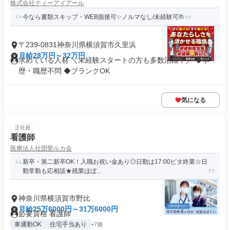
株式会社ティーアイアール
今なら書類スキップ・WEB面接可✨️ノルマなし/未経験可/h
〒239-0831神奈川県横須賀市久里浜
月給28万円～32万円
求めている人材 ＼未経験スタートの方も多数活躍中／ ◆学
歴・職歴不問 ◆ブランクOK
気になる
正社員
看護師
医療法人社団聖ルカ会
新卒・第二新卒OK！入職お祝い金あり◎日勤は17:00ピタ終業☆日
勤常勤も応相談★残業ほぼ...
神奈川県横須賀市野比
月給25万6000円～31万6000円
必要資格 看護師
車通勤OK
住宅手当あり
+7個