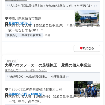
入社9か月目以降は基本給＋歩合給が上限なしでしっかり稼げます
神奈川県横須賀市佐原
月給33万円以上
求めている人材 【要普通自動車免許】 ＊高卒以上 ＊資格・経
験一切なしでもOK！ ＊...
制服あり
業界未経験歓迎
+11個
気になる
業務委託
大手ハウスメーカーの足場施工 鳶職の個人事業主
株式会社ワコーコーポレーション
未経験OK・末締め翌10日払い・仕事量保証
〒238-0311神奈川県横須賀市太田和
年俸650万円～1000万円
求めている人材 【必須条件】 普通自動車免許（AT可） 学歴
不問、中卒、高卒OK。 ...