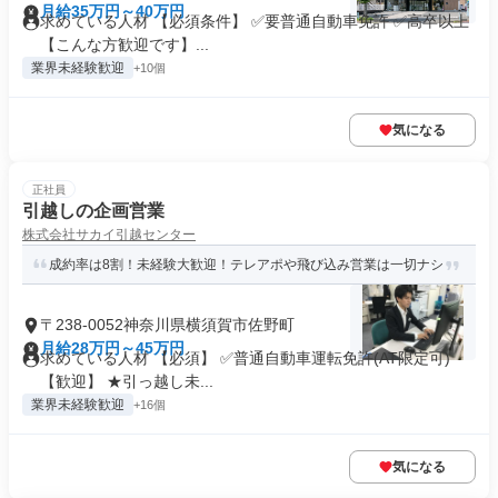
月給35万円～40万円
求めている人材 【必須条件】 ✅要普通自動車免許 ✅高卒以上
【こんな方歓迎です】...
業界未経験歓迎
+10個
気になる
正社員
引越しの企画営業
株式会社サカイ引越センター
成約率は8割！未経験大歓迎！テレアポや飛び込み営業は一切ナシ
〒238-0052神奈川県横須賀市佐野町
月給28万円～45万円
求めている人材 【必須】 ✅普通自動車運転免許(AT限定可)
【歓迎】 ★引っ越し未...
業界未経験歓迎
+16個
気になる