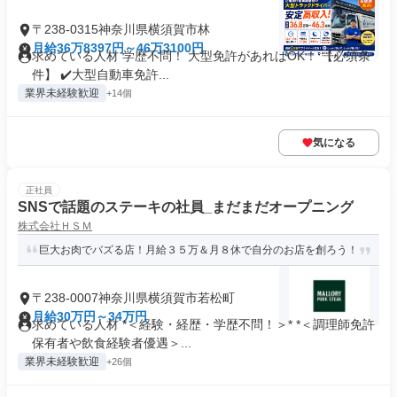
〒238-0315神奈川県横須賀市林
月給36万8397円～46万3100円
求めている人材 学歴不問！ 大型免許があればOK！ 【必須条
件】 ✔️大型自動車免許...
業界未経験歓迎
+14個
気になる
正社員
SNSで話題のステーキの社員_まだまだオープニング
株式会社ＨＳＭ
巨大お肉でバズる店！月給３５万＆月８休で自分のお店を創ろう！
〒238-0007神奈川県横須賀市若松町
月給30万円～34万円
求めている人材 *＜経験・経歴・学歴不問！＞* *＜調理師免許
保有者や飲食経験者優遇＞...
業界未経験歓迎
+26個