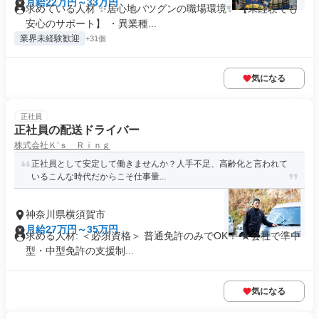
月給22万円～33万円
求めている人材 ✨居心地バツグンの職場環境✨ 【未経験でも
安心のサポート】 ・異業種...
業界未経験歓迎
+31個
気になる
正社員
正社員の配送ドライバー
株式会社Ｋ’ｓ Ｒｉｎｇ
正社員として安定して働きませんか？人手不足、高齢化と言われて
いるこんな時代だからこそ仕事量...
神奈川県横須賀市
月給27万円～35万円
求める人材: ＜必須資格＞ 普通免許のみでOK！ ★会社で準中
型・中型免許の支援制...
気になる