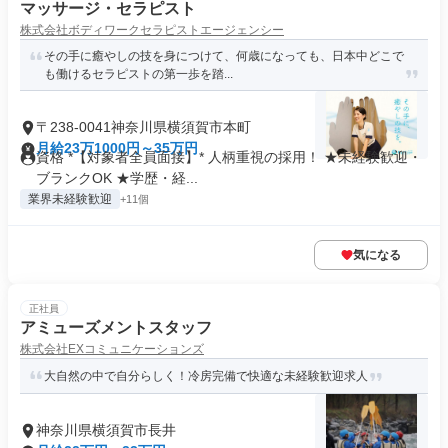
マッサージ・セラピスト
株式会社ボディワークセラピストエージェンシー
その手に癒やしの技を身につけて、何歳になっても、日本中どこで
も働けるセラピストの第一歩を踏...
〒238-0041神奈川県横須賀市本町
月給23万1000円～35万円
資格 *【対象者全員面接】* 人柄重視の採用！ ★未経験歓迎・
ブランクOK ★学歴・経...
業界未経験歓迎
+11個
気になる
正社員
アミューズメントスタッフ
株式会社EXコミュニケーションズ
大自然の中で自分らしく！冷房完備で快適な未経験歓迎求人
神奈川県横須賀市長井