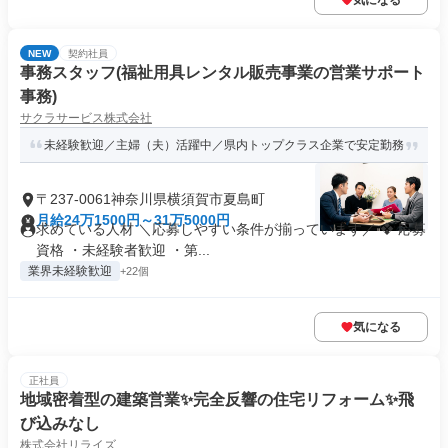
気になる
NEW
契約社員
事務スタッフ(福祉用具レンタル販売事業の営業サポート
事務)
サクラサービス株式会社
未経験歓迎／主婦（夫）活躍中／県内トップクラス企業で安定勤務
〒237-0061神奈川県横須賀市夏島町
月給24万1500円～31万5000円
求めている人材 ＼応募しやすい条件が揃っています／ ❖ 応募
資格 ・未経験者歓迎 ・第...
業界未経験歓迎
+22個
気になる
正社員
地域密着型の建築営業✨完全反響の住宅リフォーム✨飛
び込みなし
株式会社リライズ