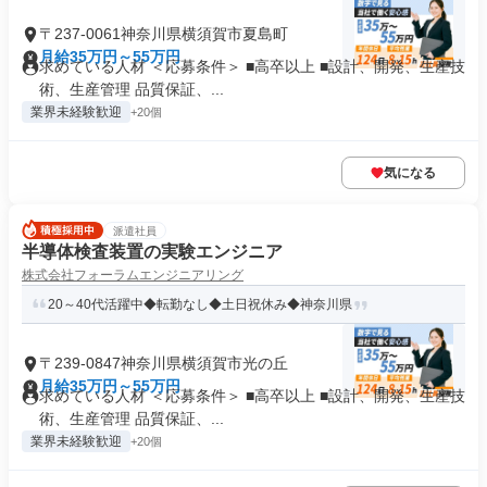
〒237-0061神奈川県横須賀市夏島町
月給35万円～55万円
求めている人材 ＜応募条件＞ ■高卒以上 ■設計、開発、生産技
術、生産管理 品質保証、...
業界未経験歓迎
+20個
気になる
派遣社員
半導体検査装置の実験エンジニア
株式会社フォーラムエンジニアリング
20～40代活躍中◆転勤なし◆土日祝休み◆神奈川県
〒239-0847神奈川県横須賀市光の丘
月給35万円～55万円
求めている人材 ＜応募条件＞ ■高卒以上 ■設計、開発、生産技
術、生産管理 品質保証、...
業界未経験歓迎
+20個