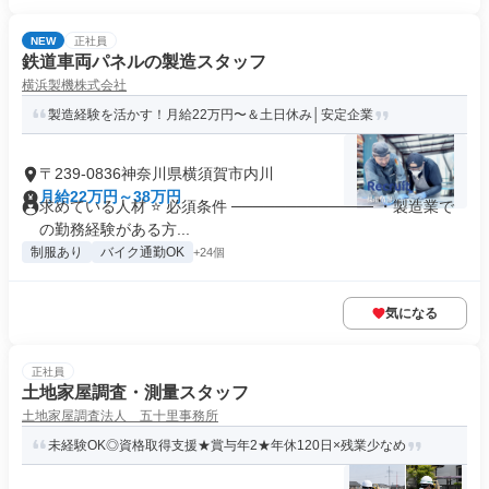
NEW
正社員
鉄道車両パネルの製造スタッフ
横浜製機株式会社
製造経験を活かす！月給22万円〜＆土日休み│安定企業
〒239-0836神奈川県横須賀市内川
月給22万円～38万円
求めている人材 ⭐ 必須条件 ───────────── ・製造業で
の勤務経験がある方...
制服あり
バイク通勤OK
+24個
気になる
正社員
土地家屋調査・測量スタッフ
土地家屋調査法人 五十里事務所
未経験OK◎資格取得支援★賞与年2★年休120日×残業少なめ