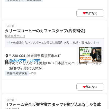
気になる
正社員
タリーズコーヒーのカフェスタッフ(店長補佐)
株式会社ヤチヨ
⭐未経験からバリスタへ♪お得な社員割引あり！昇給・賞与あり！
〒238-0041神奈川県横須賀市本町
月給25万円～29万円
求めている人材 ⭐未経験OK ⭐日本語でのコミュニケーション
(接客や研修)に支障が...
業界未経験歓迎
+23個
気になる
正社員
リフォーム完全反響営業スタッフ✨飛び込みなし✨育成