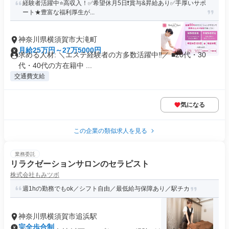
経験者活躍中⭐️高収入！✅希望休月5日❗️賞与&昇給あり✅手厚いサポ
ート★豊富な福利厚生が...
神奈川県横須賀市大滝町
月給25万円～27万5000円
求める人材: ＼エステ経験者の方多数活躍中‼／ ■20代・30
代・40代の方在籍中 ...
交通費支給
気になる
この企業の類似求人を見る
業務委託
リラクゼーションサロンのセラピスト
株式会社もみツボ
週1hの勤務でもok／シフト自由／最低給与保障あり／駅チカ
神奈川県横須賀市追浜駅
完全歩合制