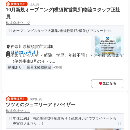
正社員
10月新規オープニング|横須賀営業所|物流スタッフ正社
員
株式会社ウエダ
オープニングスタッフ大募集♪未経験歓迎♪横並びでスタート
神奈川県横須賀市大津町
月給23万円以上
求めている人材 ＜経験、学歴、年齢不問！＞ ✅年齢 55歳まで
（例外事由3号のイ・5...
制服あり
業界未経験歓迎
+36個
気になる
契約社員
ツツミのジュエリーアドバイザー
株式会社ツツミ
年休119日！有給希望取得制度あり！残業月5.8hでプライベートも
充実◎ノルマなし！