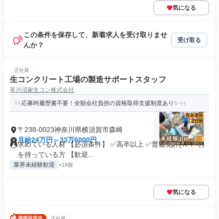
気になる
この条件を保存して、新着求人を受け取りませ
受け取る
んか？
正社員
生コンクリート工場の製造サポートスタッフ
草川沼家生コン株式会社
応募時履歴書不要！全額会社負担の資格取得支援制度あり✨
〒238-0023神奈川県横須賀市森崎
月給24万円～33万6000円
求めている人材 【必須条件】 ✅高卒以上 ✅普通免許(ＡＴ可)
を持っている方 【歓迎...
業界未経験歓迎
+19個
気になる
正社員