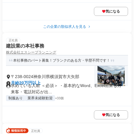
気になる
この企業の類似求人を見る
正社員
建設業の本社事務
株式会社エスシープランニング
本社事務のパート募集！ブランクのある方・学歴不問です！
〒238-0024神奈川県横須賀市大矢部
月給20万円以上
求めている人材 ＜必須＞ ・基本的なWord、Excel出来る方 ・
来客・電話対応が出...
制服あり
業界未経験歓迎
+33個
気になる
正社員