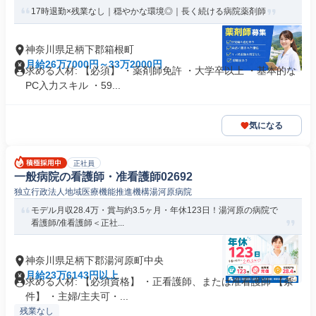
17時退勤×残業なし｜穏やかな環境◎｜長く続ける病院薬剤師
神奈川県足柄下郡箱根町
月給26万7000円～33万2000円
求める人材: 【必須】 ・薬剤師免許 ・大学卒以上 ・基本的な
PC入力スキル ・59...
気になる
正社員
一般病院の看護師・准看護師02692
独立行政法人地域医療機能推進機構湯河原病院
モデル月収28.4万・賞与約3.5ヶ月・年休123日！湯河原の病院で
看護師/准看護師＜正社...
神奈川県足柄下郡湯河原町中央
月給23万6143円以上
求める人材: 【必須資格】 ・正看護師、または准看護師 【条
件】 ・主婦/主夫可・...
残業なし