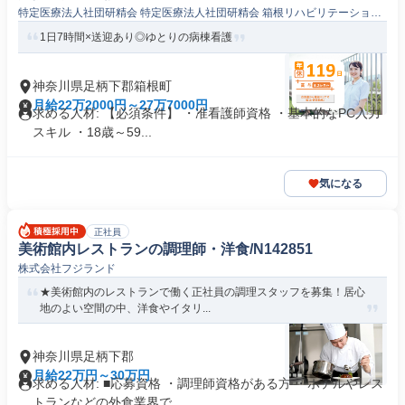
特定医療法人社団研精会 特定医療法人社団研精会 箱根リハビリテーション
病院
1日7時間×送迎あり◎ゆとりの病棟看護
神奈川県足柄下郡箱根町
月給22万2000円～27万7000円
求める人材: 【必須条件】 ・准看護師資格 ・基本的なPC入力
スキル ・18歳～59...
気になる
正社員
美術館内レストランの調理師・洋食/N142851
株式会社フジランド
★美術館内のレストランで働く正社員の調理スタッフを募集！居心
地のよい空間の中、洋食やイタリ...
神奈川県足柄下郡
月給22万円～30万円
求める人材: ■応募資格 ・調理師資格がある方 ・ホテルやレス
トランなどの外食業界で...