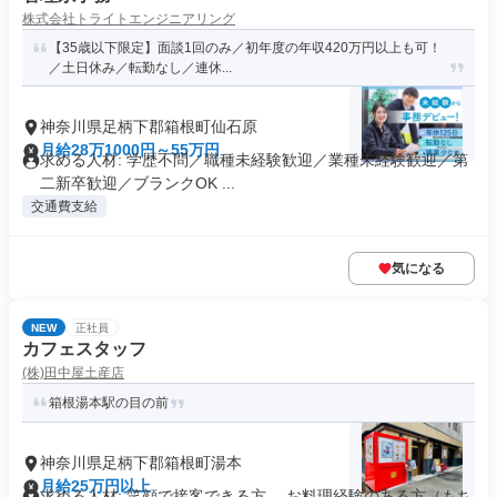
株式会社トライトエンジニアリング
【35歳以下限定】面談1回のみ／初年度の年収420万円以上も可！
／土日休み／転勤なし／連休...
神奈川県足柄下郡箱根町仙石原
月給28万1000円～55万円
求める人材: 学歴不問／職種未経験歓迎／業種未経験歓迎／第
二新卒歓迎／ブランクOK ...
交通費支給
気になる
NEW
正社員
カフェスタッフ
(株)田中屋土産店
箱根湯本駅の目の前
神奈川県足柄下郡箱根町湯本
月給25万円以上
求める人材: 笑顔で接客できる方。 お料理経験のある方（もち