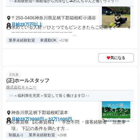
未経験歓迎✨御殿場から渋滞なし🚗わんちゃんと働くヴィラ
〒250-0406神奈川県足柄下郡箱根町小涌谷
月給28万円以上
求めている人材 ✅ひとつでもピンときたらご応募を！ ￣￣Ｖ
￣￣￣￣￣￣￣￣￣￣￣￣￣￣...
業界未経験歓迎
車通勤OK
+17個
気になる
正社員
(正)ホールスタッフ
株式会社キャニー
＜福利厚生充実＞安定して長く働けます◎
神奈川県足柄下郡箱根町湯本
月給28万3000円～32万1000円
応募資格 【応募資格】 ・学歴不問 ・接客経験者 「注意事
項」 下記の条件を満たす方...
制服あり
業界未経験歓迎
+29個