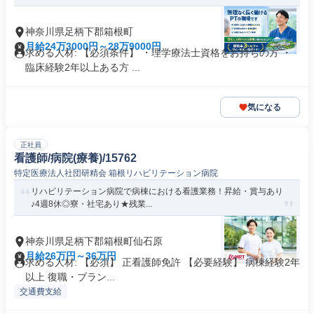
神奈川県足柄下郡箱根町
月給24万3000円～28万9000円
求める人材: 【必須条件】 ・理学療法士資格をお持ちの方 ・
臨床経験2年以上ある方 ...
気になる
正社員
看護師/病院(療養)/15762
特定医療法人社団研精会 箱根リハビリテーション病院
リハビリテーション病院で病棟における看護業務！昇給・賞与あり
♪4週8休◎寮・社宅あり★残業...
神奈川県足柄下郡箱根町仙石原
月給26万円～36万円
求める人材: 【必須】 正看護師免許 【必要経験】 病棟経験2年
以上 復職・ブラン...
交通費支給