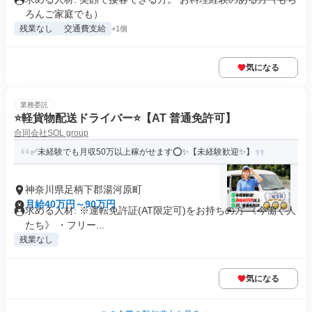
ろんご家庭でも）
残業なし
交通費支給
+1個
気になる
業務委託
⭐️軽貨物配送ドライバー⭐️【AT 普通免許可】
合同会社SOL group
✅未経験でも月収50万以上稼がせます⭕✨【未経験歓迎✨】
神奈川県足柄下郡湯河原町
月給40万円～90万円
求める人材: ※運転免許証(AT限定可)をお持ちの方 《今働く人
たち》 ・フリー...
残業なし
気になる