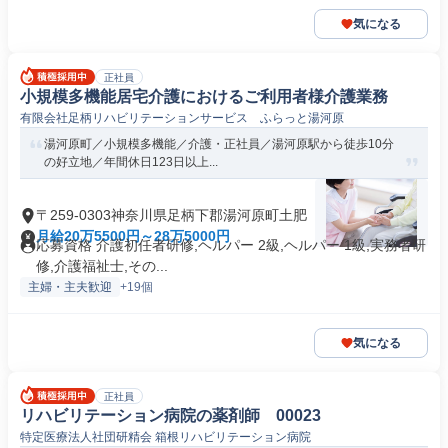
気になる
正社員
小規模多機能居宅介護におけるご利用者様介護業務
有限会社足柄リハビリテーションサービス ふらっと湯河原
湯河原町／小規模多機能／介護・正社員／湯河原駅から徒歩10分
の好立地／年間休日123日以上...
〒259-0303神奈川県足柄下郡湯河原町土肥
月給20万5500円～28万5000円
応募資格 介護初任者研修,ヘルパー 2級,ヘルパー 1級,実務者研
修,介護福祉士,その...
主婦・主夫歓迎
+19個
気になる
正社員
リハビリテーション病院の薬剤師 00023
特定医療法人社団研精会 箱根リハビリテーション病院