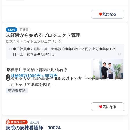
気になる
NEW
正社員
未経験から始めるプロジェクト管理
株式会社トライトエンジニアリング
◆正社員◆未経験・第二新卒歓迎◆年収600万円以上可◆年休125
日・土日祝休み◆転勤なし
神奈川県足柄下郡箱根町仙石原
月給28万1000円～55万円
求める人材: ◎応募条件 ■35歳以下の方 ┗例外事例3号イ：長
期キャリア形成を図る...
交通費支給
気になる
正社員
病院の病棟看護師 00024