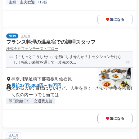
主婦・主夫歓迎
+19個
気になる
NEW
正社員
フランス料理の温泉宿での調理スタッフ
株式会社フォンテーヌ・ブロー
【「もっとこうしたい」を形にしませんか？】セクション分けな
し！幅広い経験を通して一歩先のス...
神奈川県足柄下郡箱根町仙石原
月給27万5000円～46万円
求める人材: 目標はないけど、人生を良くしたいアナタを応援!
＼次の内一つでも当ては...
即日勤務OK
交通費支給
気になる
正社員