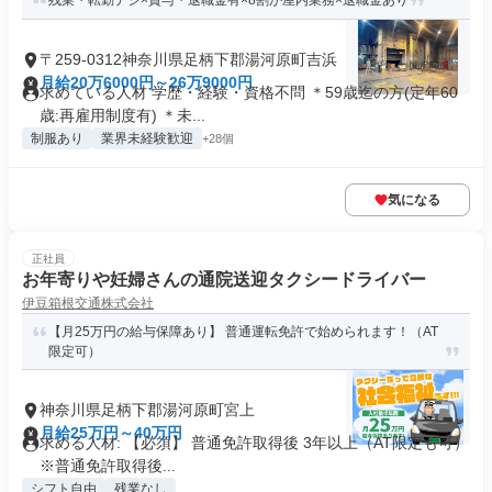
残業・転勤ナシ×賞与・退職金有×8割が屋内業務×退職金あり
〒259-0312神奈川県足柄下郡湯河原町吉浜
月給20万6000円～26万9000円
求めている人材 学歴・経験・資格不問 ＊59歳迄の方(定年60
歳:再雇用制度有) ＊未...
制服あり
業界未経験歓迎
+28個
気になる
正社員
お年寄りや妊婦さんの通院送迎タクシードライバー
伊豆箱根交通株式会社
【月25万円の給与保障あり】 普通運転免許で始められます！（AT
限定可）
神奈川県足柄下郡湯河原町宮上
月給25万円～40万円
求める人材: 【必須】 普通免許取得後 3年以上（AT限定も可）
※普通免許取得後...
シフト自由
残業なし