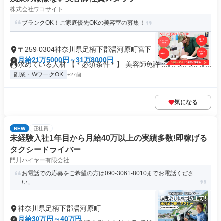
株式会社ワコサイト
ブランクOK！ご家庭優先OKの美容室の募集！
〒259-0304神奈川県足柄下郡湯河原町宮下
月給21万5000円～31万8000円
求めている人材 【＊必須条件＊】 美容師免許 ::.｡.: .｡.: .｡.: .｡...
副業・WワークOK
+27個
気になる
NEW
正社員
未経験入社1年目から月給40万以上の実績多数!即稼げる
タクシードライバー
門川ハイヤー有限会社
お電話での応募をご希望の方は090-3061-8010までお電話くださ
い。
神奈川県足柄下郡湯河原町
月給30万円～40万円