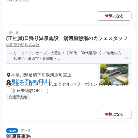
気になる
正社員
(正社員)日帰り温泉施設 湯河原惣湯のカフェスタッフ
湯河原惣研株式会社
リニューアルオープン大募集！【20代・30代活躍中】✅️地元の方
歓迎✅️小田原市・真鶴町・...
神奈川県足柄下郡湯河原町宮上
月給25万6000円以上
求める人材: ⏩️ワード,エクセル,パワーポイントが使える方歓
迎 ⏩️未経験OK！（...
交通費支給
気になる
NEW
正社員
管理系事務