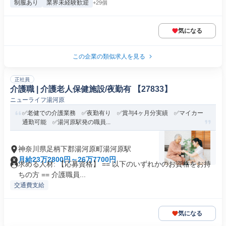
制服あり
業界未経験歓迎
+29個
気になる
この企業の類似求人を見る
正社員
介護職 | 介護老人保健施設/夜勤有 【27833】
ニューライフ湯河原
✅老健での介護業務 ✅夜勤有り ✅賞与4ヶ月分実績 ✅マイカー
通勤可能 ✅湯河原駅発の職員...
神奈川県足柄下郡湯河原町湯河原駅
月給23万2800円～26万7700円
求める人材: 【応募資格】 == 以下のいずれかのお資格をお持
ちの方 == 介護職員...
交通費支給
気になる