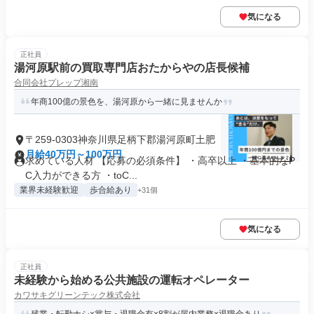
気になる
正社員
湯河原駅前の買取専門店おたからやの店長候補
合同会社プレップ湘南
年商100億の景色を、湯河原から一緒に見ませんか
〒259-0303神奈川県足柄下郡湯河原町土肥
月給40万円～100万円
求めている人材 【応募の必須条件】 ・高卒以上 ・基本的なP
C入力ができる方 ・toC...
業界未経験歓迎
歩合給あり
+31個
気になる
正社員
未経験から始める公共施設の運転オペレーター
カワサキグリーンテック株式会社