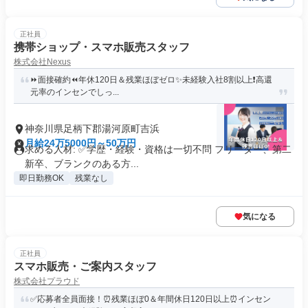
正社員
携帯ショップ・スマホ販売スタッフ
株式会社Nexus
⏩️面接確約⏪年休120日＆残業ほぼゼロ✨️未経験入社8割以上❗️高還
元率のインセンでしっ...
神奈川県足柄下郡湯河原町吉浜
月給24万5000円～50万円
求める人材: ✅️学歴・経験・資格は一切不問 フリーター、第二
新卒、ブランクのある方...
即日勤務OK
残業なし
気になる
正社員
スマホ販売・ご案内スタッフ
株式会社プラウド
✅応募者全員面接！⏰残業ほぼ0＆年間休日120日以上⏰インセン