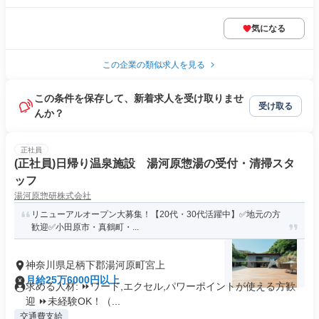
気になる
この企業の類似求人を見る
この条件を保存して、新着求人を受け取りませ
受け取る
んか？
正社員
(正社員)日帰り温泉施設 湯河原惣湯の受付・清掃スタ
ッフ
湯河原惣研株式会社
リニューアルオープン大募集！【20代・30代活躍中】✅️地元の方
歓迎✅️小田原市・真鶴町・...
神奈川県足柄下郡湯河原町宮上
月給25万6000円以上
求める人材: ⏩️ワード,エクセル,パワーポイントが使える方歓
迎 ⏩️未経験OK！（...
交通費支給