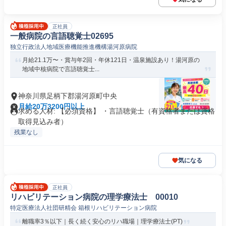
正社員
一般病院の言語聴覚士02695
独立行政法人地域医療機能推進機構湯河原病院
月給21.1万〜・賞与年2回・年休121日・温泉施設あり！湯河原の
地域中核病院で言語聴覚士...
神奈川県足柄下郡湯河原町中央
月給20万3200円以上
求める人材: 【必須資格】 ・言語聴覚士（有資格者または資格
取得見込み者）
残業なし
気になる
正社員
リハビリテーション病院の理学療法士 00010
特定医療法人社団研精会 箱根リハビリテーション病院
離職率3％以下｜長く続く安心のリハ職場｜理学療法士(PT)