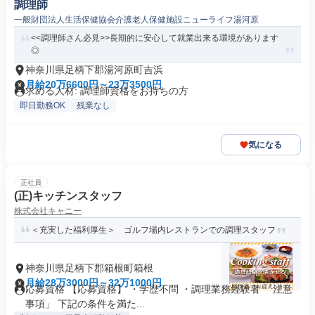
調理師
一般財団法人生活保健協会介護老人保健施設ニューライフ湯河原
<<調理師さん必見>>長期的に安心して就業出来る環境があります
◎
神奈川県足柄下郡湯河原町吉浜
月給20万6600円～23万3500円
求める人材: 調理師資格をお持ちの方
即日勤務OK
残業なし
気になる
正社員
(正)キッチンスタッフ
株式会社キャニー
＜充実した福利厚生＞ ゴルフ場内レストランでの調理スタッフ
神奈川県足柄下郡箱根町箱根
月給28万3000円～32万1000円
応募資格 【応募資格】 ・学歴不問 ・調理業務経験者 「注意
事項」 下記の条件を満た...