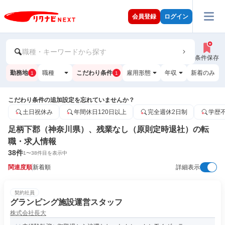
会員登録
ログイン
職種・キーワードから探す
条件保存
勤務地
職種
こだわり条件
雇用形態
年収
新着のみ
1
1
こだわり条件の追加設定を忘れていませんか？
土日祝休み
年間休日120日以上
完全週休2日制
学歴
足柄下郡（神奈川県）、残業なし（原則定時退社）の転
職・求人情報
38
件
1
〜
38
件目を表示中
関連度順
新着順
詳細表示
契約社員
グランピング施設運営スタッフ
株式会社長大