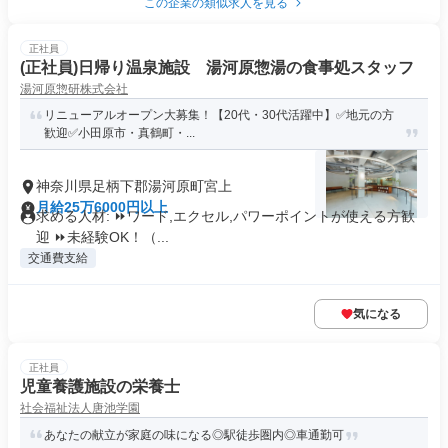
この企業の類似求人を見る
正社員
(正社員)日帰り温泉施設 湯河原惣湯の食事処スタッフ
湯河原惣研株式会社
リニューアルオープン大募集！【20代・30代活躍中】✅️地元の方
歓迎✅️小田原市・真鶴町・...
神奈川県足柄下郡湯河原町宮上
月給25万6000円以上
求める人材: ⏩️ワード,エクセル,パワーポイントが使える方歓
迎 ⏩️未経験OK！（...
交通費支給
気になる
正社員
児童養護施設の栄養士
社会福祉法人唐池学園
あなたの献立が家庭の味になる◎駅徒歩圏内◎車通勤可