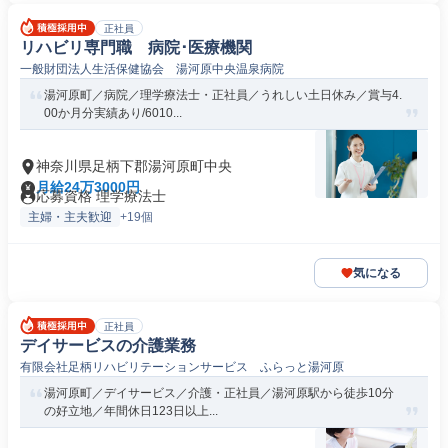
正社員
リハビリ専門職 病院･医療機関
一般財団法人生活保健協会 湯河原中央温泉病院
湯河原町／病院／理学療法士・正社員／うれしい土日休み／賞与4.
00か月分実績あり/6010...
神奈川県足柄下郡湯河原町中央
月給24万3000円
応募資格 理学療法士
主婦・主夫歓迎
+19個
気になる
正社員
デイサービスの介護業務
有限会社足柄リハビリテーションサービス ふらっと湯河原
湯河原町／デイサービス／介護・正社員／湯河原駅から徒歩10分
の好立地／年間休日123日以上...