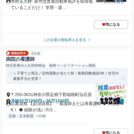
求める人材: 条件は普通自動車免許を取得後、3年以上経過し
ていることだけ！ 学歴・資...
気になる
この企業の類似求人を見る
正社員
病院の看護師
特定医療法人社団研精会 箱根リハビリテーション病院
＼子育てと両立／定時退勤が当たり前！夜勤回数相談OK！住宅や
家族手当が充実！
〒250-0631神奈川県足柄下郡箱根町仙石原
月給32万1200円～36万1200円
応募資格 【必須資格】 ・看護師または准看護師 ◆ 未経験O
K！ ◆ 経験が浅い方O...
主婦・主夫歓迎
+10個
気になる