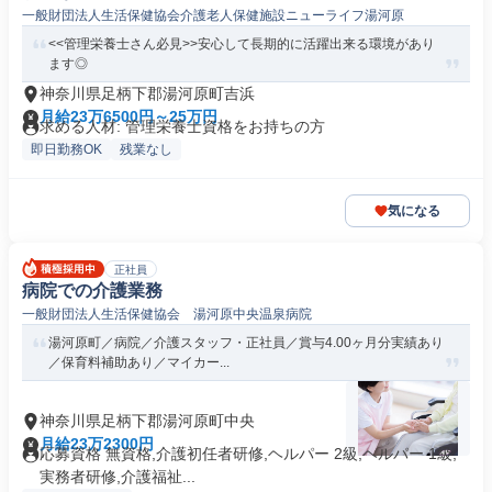
一般財団法人生活保健協会介護老人保健施設ニューライフ湯河原
<<管理栄養士さん必見>>安心して長期的に活躍出来る環境があり
ます◎
神奈川県足柄下郡湯河原町吉浜
月給23万6500円～25万円
求める人材: 管理栄養士資格をお持ちの方
即日勤務OK
残業なし
気になる
正社員
病院での介護業務
一般財団法人生活保健協会 湯河原中央温泉病院
湯河原町／病院／介護スタッフ・正社員／賞与4.00ヶ月分実績あり
／保育料補助あり／マイカー...
神奈川県足柄下郡湯河原町中央
月給23万2300円
応募資格 無資格,介護初任者研修,ヘルパー 2級,ヘルパー 1級,
実務者研修,介護福祉...