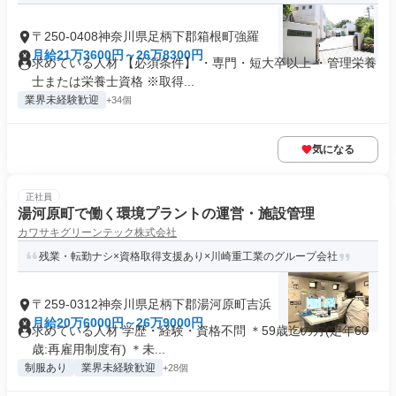
〒250-0408神奈川県足柄下郡箱根町強羅
月給21万3600円～26万8300円
求めている人材 【必須条件】 ・専門・短大卒以上 ・管理栄養
士または栄養士資格 ※取得...
業界未経験歓迎
+34個
気になる
正社員
湯河原町で働く環境プラントの運営・施設管理
カワサキグリーンテック株式会社
残業・転勤ナシ×資格取得支援あり×川崎重工業のグループ会社
〒259-0312神奈川県足柄下郡湯河原町吉浜
月給20万6000円～26万9000円
求めている人材 学歴・経験・資格不問 ＊59歳迄の方(定年60
歳:再雇用制度有) ＊未...
制服あり
業界未経験歓迎
+28個