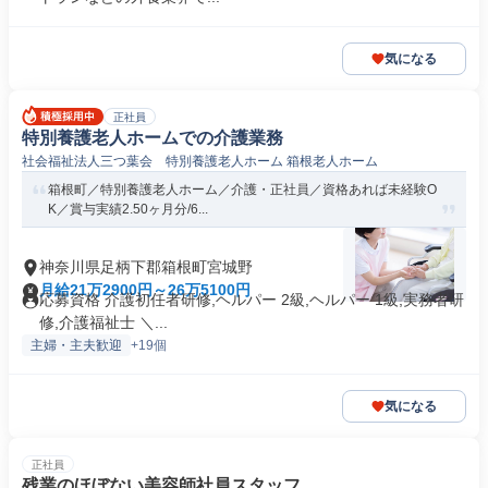
気になる
正社員
特別養護老人ホームでの介護業務
社会福祉法人三つ葉会 特別養護老人ホーム 箱根老人ホーム
箱根町／特別養護老人ホーム／介護・正社員／資格あれば未経験O
K／賞与実績2.50ヶ月分/6...
神奈川県足柄下郡箱根町宮城野
月給21万2900円～26万5100円
応募資格 介護初任者研修,ヘルパー 2級,ヘルパー 1級,実務者研
修,介護福祉士 ＼...
主婦・主夫歓迎
+19個
気になる
正社員
残業のほぼない美容師社員スタッフ