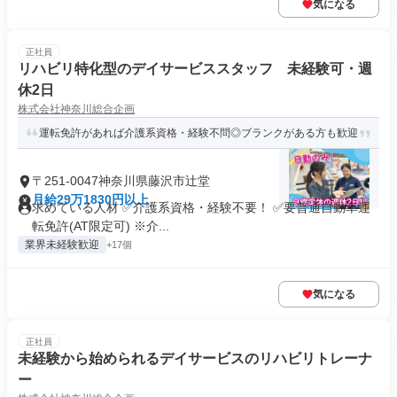
気になる
正社員
リハビリ特化型のデイサービススタッフ 未経験可・週
休2日
株式会社神奈川総合企画
運転免許があれば介護系資格・経験不問◎ブランクがある方も歓迎
〒251-0047神奈川県藤沢市辻堂
月給29万1830円以上
求めている人材 ✅介護系資格・経験不要！ ✅要普通自動車運
転免許(AT限定可) ※介...
業界未経験歓迎
+17個
気になる
正社員
未経験から始められるデイサービスのリハビリトレーナ
ー