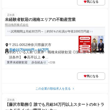
気になる
正社員
未経験者歓迎の湘南エリアの不動産営業
明治地所株式会社
試用期間は月給30万円～｜約50％の社員が年収1000万円超
〒251-0052神奈川県藤沢市
月給23万6000円～60万円
求めている人材 ◎業界・職種未経験歓迎 ◎第二新卒歓迎 【必
須条件】 ◆高卒以上 ◆...
業界未経験歓迎
歩合給あり
+22個
気になる
この企業の類似求人を見る
正社員
【藤沢市勤務!】誰でも月給34万円以上スタートの4tトラ