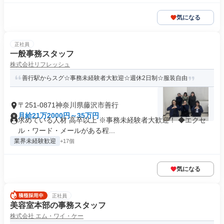
気になる
正社員
一般事務スタッフ
株式会社リフレッシュ
善行駅からスグ☆事務未経験者大歓迎☆週休2日制☆服装自由
〒251-0871神奈川県藤沢市善行
月給21万2000円～35万円
求めている人材 高卒以上 ※事務未経験者大歓迎！ ◆エクセ
ル・ワード・メールがある程...
業界未経験歓迎
+17個
気になる
正社員
美容室本部の事務スタッフ
株式会社 エム・ワイ・ケー