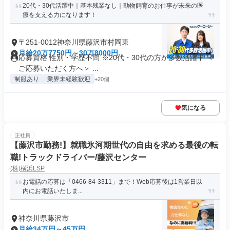
20代・30代活躍中｜基本残業なし｜動物飼育のお仕事が未来の医
療を支える力になります！
〒251-0012神奈川県藤沢市村岡東
月給20万7750円～30万8000円
応募資格 性別・学歴不問 ※20代・30代の方が多数活躍中 ＜
ご応募いただく方へ＞ ...
制服あり
業界未経験歓迎
+20個
気になる
正社員
【藤沢市勤務!】就職氷河期世代の自由を求める最後の転
職!トラックドライバー/藤沢センター
(株)横浜LSP
お電話の応募は「0466-84-3311」まで！Web応募後は1営業日以
内にお電話いたしま...
神奈川県藤沢市
月給34万円～45万円