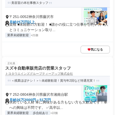
美容室の本社事務スタッフ
〒251-0052神奈川県藤沢市
月給25万円以上
資格 ■未経験の方歓迎！ ■誰かの役に立つ仕事がしたい方 ■人
とコミュニケーション取り...
業界未経験歓迎
+21個
気になる
正社員
スズキ自動車販売店の営業スタッフ
トヨタウエインズグループティーアップ株式会社
＜残業ほぼナシ！＞✨未経験歓迎！賞与年2回など待遇充実！
〒252-0804神奈川県藤沢市湘南台駅
月給26万2000円～51万円
求めている人材 車に興味がある方もない方も大歓迎です！車
への興味は不問です。 ✅高卒以...
業界未経験歓迎
歩合給あり
+22個