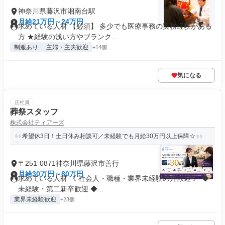
神奈川県藤沢市湘南台駅
月給21万円～24万円
求めている人材 【必須】 多少でも医療事務の実務経験がある
方 ★経験の浅い方やブランク...
制服あり
主婦・主夫歓迎
+14個
気になる
正社員
葬祭スタッフ
株式会社ティアーズ
希望休3日！土日休み相談可／未経験でも月給30万円以上保障☆
〒251-0871神奈川県藤沢市善行
月給30万円～80万円
求めている人材 《 社会人・職種・業界未経験の方歓迎 》 ◆
未経験・第二新卒歓迎 ◆...
業界未経験歓迎
+23個