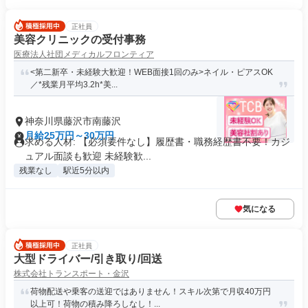
正社員
美容クリニックの受付事務
医療法人社団メディカルフロンティア
<第二新卒・未経験大歓迎！WEB面接1回のみ>ネイル・ピアスOK
／*残業月平均3.2h*美...
神奈川県藤沢市南藤沢
月給25万円～30万円
求める人材: 【必須要件なし】履歴書・職務経歴書不要！カジ
ュアル面談も歓迎 未経験歓...
残業なし
駅近5分以内
気になる
正社員
大型ドライバー/引き取り/回送
株式会社トランスポート・金沢
荷物配送や乗客の送迎ではありません！スキル次第で月収40万円
以上可！荷物の積み降ろしなし！...