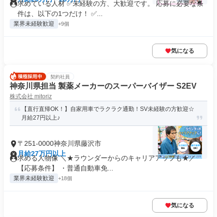
求めている人材 ✅未経験の方、大歓迎です。 応募に必要な条
件は、以下の1つだけ！ ✅...
業界未経験歓迎
+9個
気になる
契約社員
神奈川県担当 製薬メーカーのスーパーバイザー S2EV
株式会社 mitoriz
【直行直帰OK！】自家用車でラクラク通勤！SV未経験の方歓迎☆
月給27円以上♪
〒251-0000神奈川県藤沢市
月給27万円以上
求める人物像 ＼★ラウンダーからのキャリアアップも★／
【応募条件】 ・普通自動車免...
業界未経験歓迎
+18個
気になる