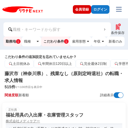
会員登録
ログイン
職種・キーワードから探す
条件保存
勤務地
職種
こだわり条件
雇用形態
年収
新着のみ
1
1
こだわり条件の追加設定を忘れていませんか？
土日祝休み
年間休日120日以上
完全週休2日制
学歴
藤沢市（神奈川県）、残業なし（原則定時退社）の転職・
求人情報
515
件
1
〜
100
件目を表示中
関連度順
新着順
詳細表示
正社員
福祉用具の入出庫・在庫管理スタッフ
株式会社メディケアー