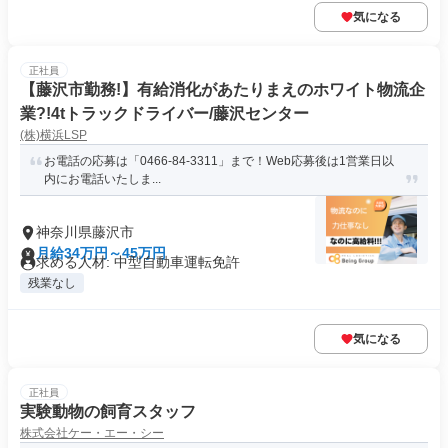
気になる
正社員
【藤沢市勤務!】有給消化があたりまえのホワイト物流企
業?!4tトラックドライバー/藤沢センター
(株)横浜LSP
お電話の応募は「0466-84-3311」まで！Web応募後は1営業日以
内にお電話いたしま...
神奈川県藤沢市
月給34万円～45万円
求める人材: 中型自動車運転免許
残業なし
気になる
正社員
実験動物の飼育スタッフ
株式会社ケー・エー・シー