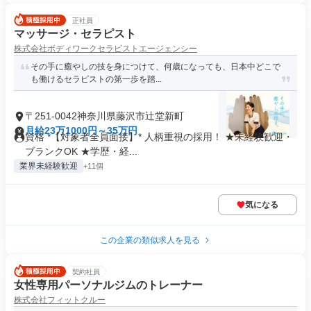
正社員
マッサージ・セラピスト
株式会社ボディワークセラピストエージェンシー
その手に癒やしの技を身につけて、何歳になっても、日本中どこで
も働けるセラピストの第一歩を踏...
〒251-0042神奈川県藤沢市辻堂新町
月給23万1000円～35万円
資格 *【対象者全員面接】* 人柄重視の採用！ ★未経験歓迎・
ブランクOK ★学歴・経...
業界未経験歓迎
+11個
気になる
この企業の類似求人を見る
契約社員
女性専用パーソナルジムのトレーナー
株式会社フィットクルー