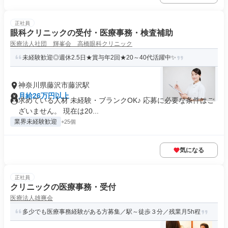
正社員
眼科クリニックの受付・医療事務・検査補助
医療法人社団 輝峯会 高橋眼科クリニック
未経験歓迎◎週休2.5日★賞与年2回★20～40代活躍中✨
神奈川県藤沢市藤沢駅
月給26万円以上
求めている人材 未経験・ブランクOK♪ 応募に必要な条件はご
ざいません。 現在は20...
業界未経験歓迎
+25個
気になる
正社員
クリニックの医療事務・受付
医療法人雄爽会
多少でも医療事務経験がある方募集／駅～徒歩３分／残業月5h程