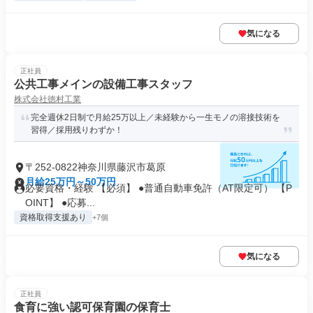
気になる
正社員
公共工事メインの設備工事スタッフ
株式会社徳村工業
完全週休2日制で月給25万以上／未経験から一生モノの溶接技術を
習得／採用残りわずか！
〒252-0822神奈川県藤沢市葛原
月給25万円～50万円
必要資格・経験 【必須】 ●普通自動車免許（AT限定可） 【P
OINT】 ●応募...
資格取得支援あり
+7個
気になる
正社員
食育に強い認可保育園の保育士