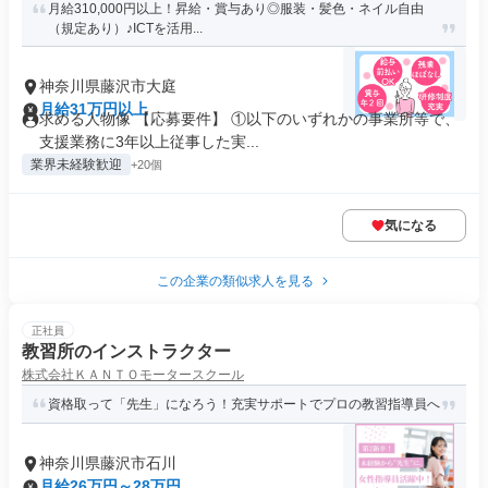
月給310,000円以上！昇給・賞与あり◎服装・髪色・ネイル自由
（規定あり）♪ICTを活用...
神奈川県藤沢市大庭
月給31万円以上
求める人物像 【応募要件】 ①以下のいずれかの事業所等で、
支援業務に3年以上従事した実...
業界未経験歓迎
+20個
気になる
この企業の類似求人を見る
正社員
教習所のインストラクター
株式会社ＫＡＮＴＯモータースクール
資格取って「先生」になろう！充実サポートでプロの教習指導員へ
神奈川県藤沢市石川
月給26万円～28万円