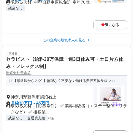
求める人材: 中型自動車運転免許 定年70歳
残業なし
気になる
この企業の類似求人を見る
正社員
セラピスト【給料30万保障・週3日休み可・土日片方休
み・フレックス制】
株式会社美永遠
【藤沢駅からスグ!!】無理なく不安なく働ける美容整体サロン
神奈川県藤沢市鵠沼石上
月給30万円～45万円
求める人材: 【応募条件】 ✅ 業界経験者（エステ・整体・リラ
クなど） ✅ 接客業...
残業なし
交通費支給
+1個