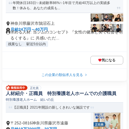
年間休日183日✨未経験率86%✨1年目で月給40万以上の実績多
数！休みも、あなたの成長も...
神奈川県藤沢市鵠沼石上
月給24万円～40万円
求める人材: 当ジムのコンセプト 『女性の健康と美で社会を明
るくする』に 共感いただ...
残業なし
駅近5分以内
気になる
この企業の類似求人を見る
正社員
人材紹介・正職員 特別養護老人ホームでの介護職員
特別養護老人ホーム 結いの丘
【正職員】2021年開設の新しくきれいな施設です
〒252-0816神奈川県藤沢市遠藤