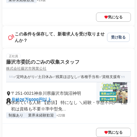
業界未経験歓迎
+19個
気になる
この条件を保存して、新着求人を受け取りませ
受け取る
んか？
正社員
藤沢市委託のごみの収集スタッフ
株式会社藤沢市興業公社
✅定時あがり✅土日休み✅残業ほぼなし✅各種手当有✅資格支援有
〒251-0021神奈川県藤沢市鵠沼神明
月給26万6000円以上
求めている人材 【必須】 特になし ＼経験・学歴不問／ ＼最
初は資格も不要※準中型免...
制服あり
業界未経験歓迎
+22個
気になる