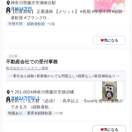
神奈川県藤沢市湘南台駅
月給34万円
【応募資格】 正看護師 【メリット】 #長期 #学歴不問 #経験
者歓迎 #ブランクO...
学歴不問
経験者歓迎
+1個
気になる
正社員
不動産会社での受付事務
株式会社ホームタウン湘南
要社会人経験⭐異業種からでも問題なし⭐残業なし⭐家賃補助あり
〒251-0024神奈川県藤沢市鵠沼橘
月給23万円以上
求めている人材 《必須》 ・高卒以上 ・Excelを使った業務が
できる方 （経験者歓...
制服あり
業界未経験歓迎
+17個
気になる