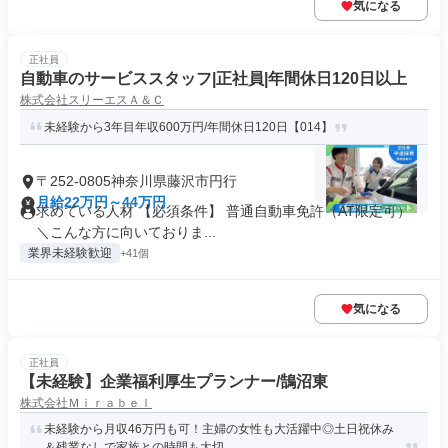
気になる
正社員
自動車のサービススタッフ|正社員|年間休日120日以上
株式会社スリーエスＡ＆Ｃ
未経験から3年目年収600万円/年間休日120日【014】
〒252-0805神奈川県藤沢市円行
月給22万円～44万円
求めている人材 【必須条件】 普通自動車免許（AT限定可）
＼こんな方に向いておりま...
業界未経験歓迎
+41個
気になる
正社員
【未経験】企業福利厚生プランナー/鵠沼東
株式会社Ｍｉｒａｂｅｌ
未経験から月収46万円も可！主婦の女性も大活躍中◎土日祝休み
＆残業なしで家族との時間も大切...