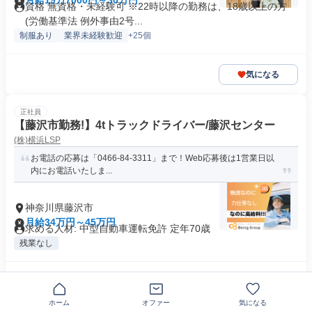
月給19万7000円～30万円
資格 無資格・未経験可 ※22時以降の勤務は、18歳以上の方
(労働基準法 例外事由2号...
制服あり
業界未経験歓迎
+25個
気になる
正社員
【藤沢市勤務!】4tトラックドライバー/藤沢センター
(株)横浜LSP
お電話の応募は「0466-84-3311」まで！Web応募後は1営業日以
内にお電話いたしま...
神奈川県藤沢市
月給34万円～45万円
求める人材: 中型自動車運転免許 定年70歳
残業なし
気になる
ホーム
オファー
気になる