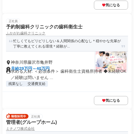
気になる
正社員
予約制歯科クリニックの歯科衛生士
ふかがわ歯科クリニック
忙しくてもピリピリしない＆人間関係の心配なし＊穏やかな先輩が
丁寧に教えてくれる環境＊経験が...
神奈川県藤沢市亀井野
月給29万円～40万円
求める人材: ＜必須条件＞ 歯科衛生士資格所持者 ◆未経験OK
／経験は問いません ...
残業なし
交通費支給
気になる
正社員
管理者(グループホーム)
ミナノワ株式会社