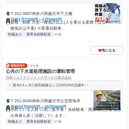
〒252-0807神奈川県藤沢市下土棚
日給1万7300円～2万5000円
資格・経験 大型一種免許以上(人を乗せる業務ではないので二
種免許は不要) ※普通自動車...
制服あり
業界未経験歓迎
+12個
気になる
正社員
公共の下水道処理施設の運転管理
月島ジェイテクノメンテサービス株式会社
賞与4.6ヶ月◎原則残業なし◎20代30代活躍中
〒251-0046神奈川県藤沢市辻堂西海岸
月給23万5500円～29万5500円
求めている人材 ◎第二新卒者・未経験者・異業種出身者 文系
出身者も多く活躍しています...
制服あり
業界未経験歓迎
+27個