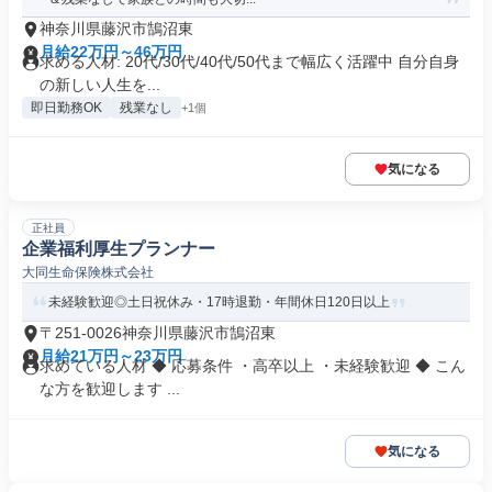
神奈川県藤沢市鵠沼東
月給22万円～46万円
求める人材: 20代/30代/40代/50代まで幅広く活躍中 自分自身
の新しい人生を...
即日勤務OK
残業なし
+1個
気になる
正社員
企業福利厚生プランナー
大同生命保険株式会社
未経験歓迎◎土日祝休み・17時退勤・年間休日120日以上
〒251-0026神奈川県藤沢市鵠沼東
月給21万円～23万円
求めている人材 ◆ 応募条件 ・高卒以上 ・未経験歓迎 ◆ こん
な方を歓迎します ...
気になる