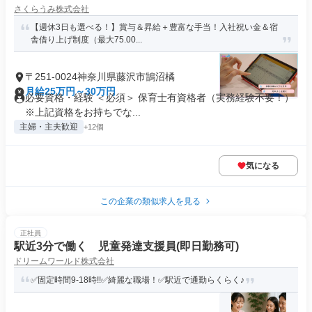
さくらうみ株式会社
【週休3日も選べる！】賞与＆昇給＋豊富な手当！入社祝い金＆宿
舎借り上げ制度（最大75.00...
〒251-0024神奈川県藤沢市鵠沼橘
月給25万円～30万円
必要資格・経験 ＜必須＞ 保育士有資格者（実務経験不要！）
※上記資格をお持ちでな...
主婦・主夫歓迎
+12個
気になる
この企業の類似求人を見る
正社員
駅近3分で働く 児童発達支援員(即日勤務可)
ドリームワールド株式会社
✅固定時間9-18時!!✅綺麗な職場！✅駅近で通勤らくらく♪