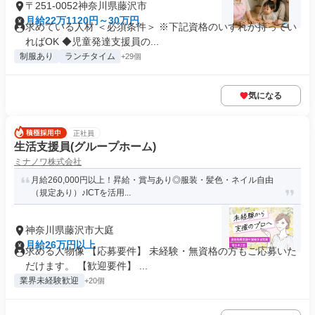
〒251-0052神奈川県藤沢市
月給22万1120円～30万円
求めている人材 ＜必須条件＞ ※下記資格のいずれか持ってい
ればOK ◆児童発達支援員の...
制服あり
ランチタイム
+29個
気になる
正社員
生活支援員(グループホーム)
ミナノワ株式会社
月給260,000円以上！昇給・賞与あり◎服装・髪色・ネイル自由
（規定あり）♪ICTを活用...
神奈川県藤沢市大庭
月給26万円以上
求める人物像 【応募要件】 未経験・無資格の方もご応募いた
だけます。 【歓迎要件】 ...
業界未経験歓迎
+20個