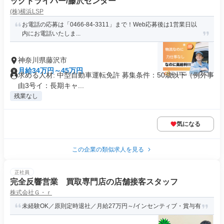
ックドライバー/藤沢センター
(株)横浜LSP
お電話の応募は「0466-84-3311」まで！Web応募後は1営業日以
内にお電話いたしま...
神奈川県藤沢市
月給34万円～45万円
求める人材: 中型自動車運転免許 募集条件：50歳以下（例外事
由3号イ：長期キャ...
残業なし
気になる
この企業の類似求人を見る
正社員
完全反響営業 買取専門店の店舗接客スタッフ
株式会社Ｇ・ｒ
未経験OK／原則定時退社／月給27万円～/インセンティブ・賞与有