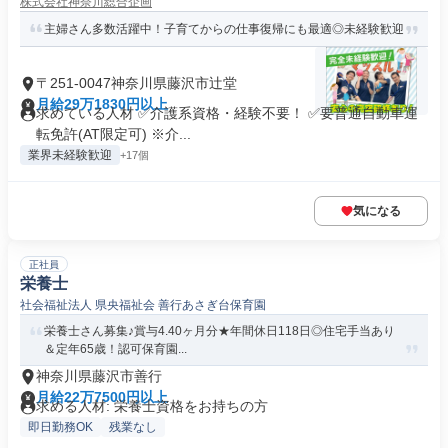
株式会社神奈川総合企画
主婦さん多数活躍中！子育てからの仕事復帰にも最適◎未経験歓迎
〒251-0047神奈川県藤沢市辻堂
月給29万1830円以上
求めている人材 ✅介護系資格・経験不要！ ✅要普通自動車運
転免許(AT限定可) ※介...
業界未経験歓迎
+17個
気になる
正社員
栄養士
社会福祉法人 県央福祉会 善行あさぎ台保育園
栄養士さん募集♪賞与4.40ヶ月分★年間休日118日◎住宅手当あり
＆定年65歳！認可保育園...
神奈川県藤沢市善行
月給22万7500円以上
求める人材: 栄養士資格をお持ちの方
即日勤務OK
残業なし