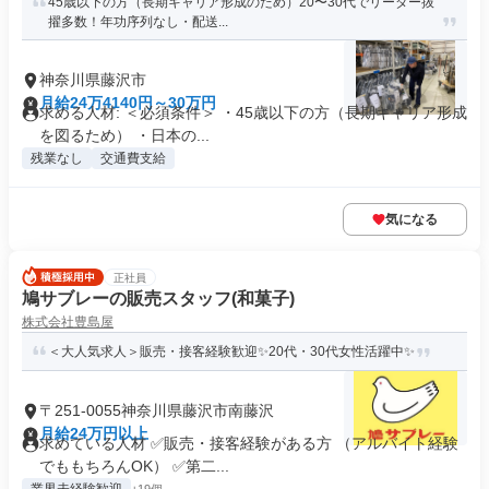
45歳以下の方（長期キャリア形成のため）20〜30代でリーダー抜
擢多数！年功序列なし・配送...
神奈川県藤沢市
月給24万4140円～30万円
求める人材: ＜必須条件＞ ・45歳以下の方（長期キャリア形成
を図るため） ・日本の...
残業なし
交通費支給
気になる
正社員
鳩サブレーの販売スタッフ(和菓子)
株式会社豊島屋
＜大人気求人＞販売・接客経験歓迎✨20代・30代女性活躍中✨
〒251-0055神奈川県藤沢市南藤沢
月給24万円以上
求めている人材 ✅販売・接客経験がある方 （アルバイト経験
でももちろんOK） ✅第二...