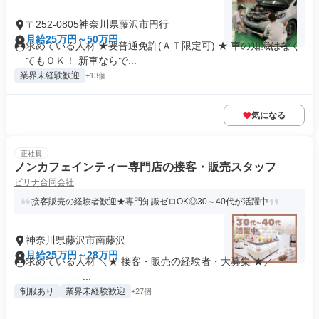
〒252-0805神奈川県藤沢市円行
月給25万円～50万円
求めている人材 ★要普通免許(ＡＴ限定可) ★ 車の知識はなく
てもＯＫ！ 新車ならで...
業界未経験歓迎
+13個
気になる
正社員
ノンカフェインティー専門店の接客・販売スタッフ
ピリナ合同会社
接客販売の経験者歓迎★専門知識ゼロOK◎30～40代が活躍中
神奈川県藤沢市南藤沢
月給25万円～28万円
求めている人材 ＼★ 接客・販売の経験者・大募集 ★／ =====
==========...
制服あり
業界未経験歓迎
+27個