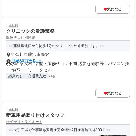
気になる
正社員
クリニックの看護業務
医療法人社団開陽
藤沢駅北口から徒歩4分のクリニック外来業務です。
神奈川県藤沢市藤沢
月給30万円以上
求める人材: 学歴・履修科目：不問 必要な経験等：パソコン操
作(ワード、 エクセル...
残業なし
交通費支給
+1個
気になる
正社員
新車用品取り付けスタッフ
株式会社トライオート
大手工場で仕事量も安定★完全週休2日★有給取得100％