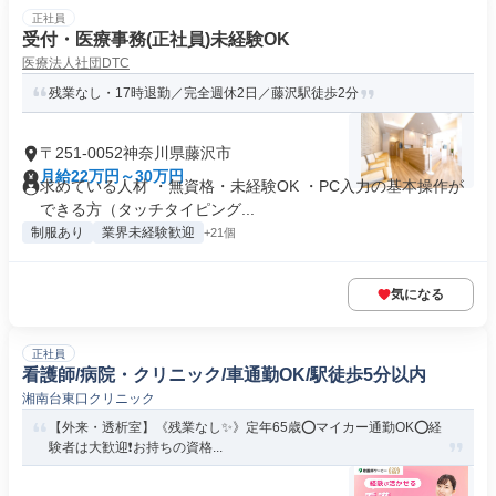
正社員
受付・医療事務(正社員)未経験OK
医療法人社団DTC
残業なし・17時退勤／完全週休2日／藤沢駅徒歩2分
〒251-0052神奈川県藤沢市
月給22万円～30万円
求めている人材 ・無資格・未経験OK ・PC入力の基本操作が
できる方（タッチタイピング...
制服あり
業界未経験歓迎
+21個
気になる
正社員
看護師/病院・クリニック/車通勤OK/駅徒歩5分以内
湘南台東口クリニック
【外来・透析室】《残業なし✨》定年65歳⭕マイカー通勤OK⭕経
験者は大歓迎❗️お持ちの資格...