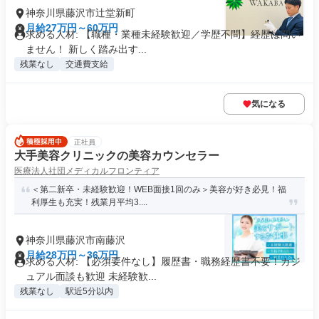
神奈川県藤沢市辻堂新町
月給27万円～60万円
求める人材: 【職種・業種未経験歓迎／学歴不問】経歴は問い
ません！ 新しく踏み出す...
残業なし
交通費支給
気になる
正社員
大手美容クリニックの美容カウンセラー
医療法人社団メディカルフロンティア
＜第二新卒・未経験歓迎！WEB面接1回のみ＞美容が好き必見！福
利厚生も充実！残業月平均3....
神奈川県藤沢市南藤沢
月給28万円～36万円
求める人材: 【必須要件なし】履歴書・職務経歴書不要！カジ
ュアル面談も歓迎 未経験歓...
残業なし
駅近5分以内