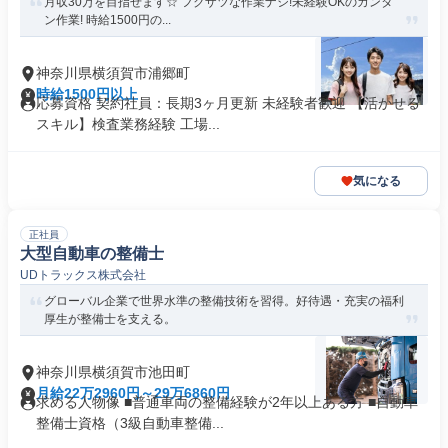
月収30万を目指せます☆ フクザツな作業ナシ!未経験OKのカンタ
ン作業! 時給1500円の...
神奈川県横須賀市浦郷町
時給1500円以上
応募資格 契約社員：長期3ヶ月更新 未経験者歓迎 【活かせる
スキル】検査業務経験 工場...
気になる
正社員
大型自動車の整備士
UDトラックス株式会社
グローバル企業で世界水準の整備技術を習得。好待遇・充実の福利
厚生が整備士を支える。
神奈川県横須賀市池田町
月給22万2960円～29万6860円
求める人物像 ■普通車両の整備経験が2年以上ある方 ■自動車
整備士資格（3級自動車整備...