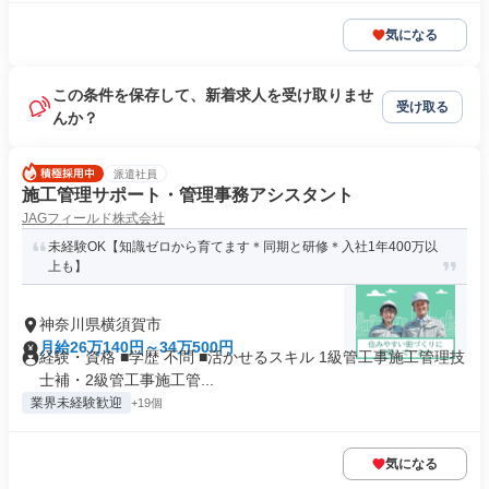
気になる
この条件を保存して、新着求人を受け取りませ
受け取る
んか？
派遣社員
施工管理サポート・管理事務アシスタント
JAGフィールド株式会社
未経験OK【知識ゼロから育てます＊同期と研修＊入社1年400万以
上も】
神奈川県横須賀市
月給26万140円～34万500円
経験・資格 ■学歴 不問 ■活かせるスキル 1級管工事施工管理技
士補・2級管工事施工管...
業界未経験歓迎
+19個
気になる