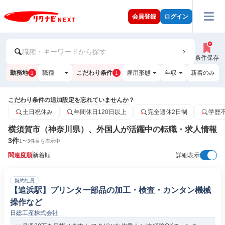
会員登録
ログイン
職種・キーワードから探す
条件保存
勤務地
職種
こだわり条件
雇用形態
年収
新着のみ
1
1
こだわり条件の追加設定を忘れていませんか？
土日祝休み
年間休日120日以上
完全週休2日制
学歴
横須賀市（神奈川県）、外国人が活躍中の転職・求人情報
3
件
1
〜
3
件目を表示中
関連度順
新着順
詳細表示
契約社員
【追浜駅】プリンター部品の加工・検査・カンタン機械
操作など
日総工産株式会社