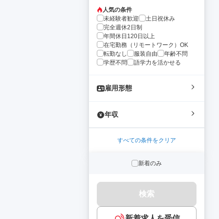
人気の条件
未経験者歓迎
土日祝休み
完全週休2日制
年間休日120日以上
在宅勤務（リモートワーク）OK
転勤なし
服装自由
年齢不問
学歴不問
語学力を活かせる
雇用形態
年収
すべての条件をクリア
新着のみ
検索
新着求人を受信