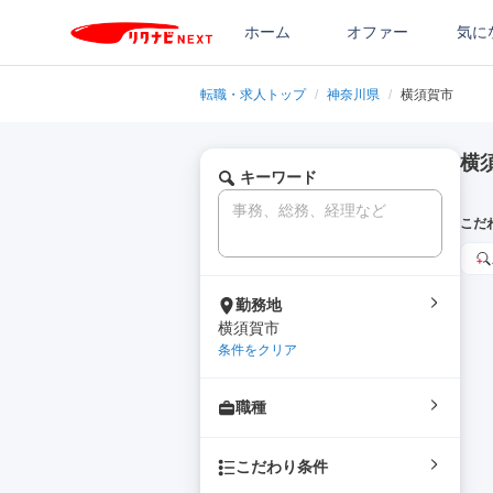
ホーム
オファー
気に
転職・求人トップ
/
神奈川県
/
横須賀市
横
キーワード
こだ
勤務地
横須賀市
条件をクリア
職種
こだわり条件