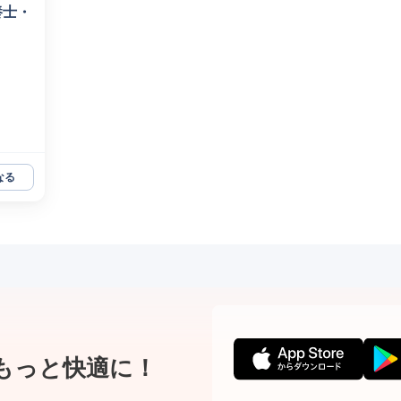
養士・
なる
もっと快適に！