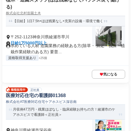
る)
株式会社北村造園土木
【日給】1日7.5h×ほぼ残業なし×充実の設備・環境で働く
〒252-1123神奈川県綾瀬市早川
日給1万5000円以上
求めている人材 造園業務の経験ある方(除草・ 剪定・伐採・植
栽作業経験のある方) 要普...
資格取得支援あり
+25個
気になる
正社員
医療対応住宅の看護師01368
株式会社AT医療対応住宅ケアホスピス深谷南
月収例47万円・残業ほぼなし・臨床経験お持ちの方！綾瀬市のケ
アホスピスで看護師＜正社員＞
神奈川県綾瀬市深谷南