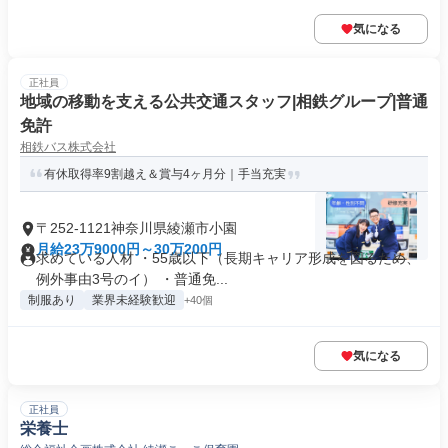
気になる
正社員
地域の移動を支える公共交通スタッフ|相鉄グループ|普通
免許
相鉄バス株式会社
有休取得率9割越え＆賞与4ヶ月分｜手当充実
〒252-1121神奈川県綾瀬市小園
月給23万9000円～30万200円
求めている人材 ・55歳以下（長期キャリア形成を図るため、
例外事由3号のイ） ・普通免...
制服あり
業界未経験歓迎
+40個
気になる
正社員
栄養士