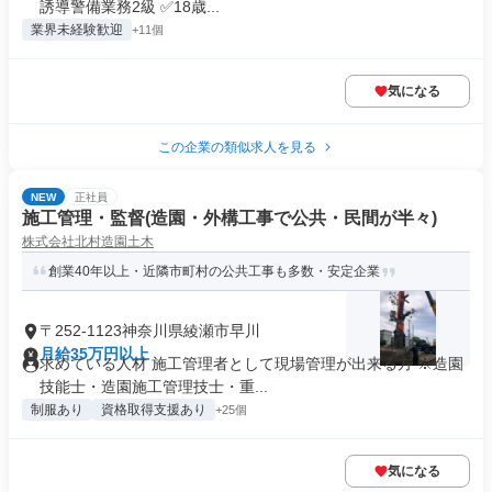
誘導警備業務2級 ✅18歳...
業界未経験歓迎
+11個
気になる
この企業の類似求人を見る
NEW
正社員
施工管理・監督(造園・外構工事で公共・民間が半々)
株式会社北村造園土木
創業40年以上・近隣市町村の公共工事も多数・安定企業
〒252-1123神奈川県綾瀬市早川
月給35万円以上
求めている人材 施工管理者として現場管理が出来る方 ※造園
技能士・造園施工管理技士・重...
制服あり
資格取得支援あり
+25個
気になる