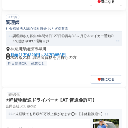
気になる
正社員
調理師
社会福祉法人誠心福祉協会 おとぎ保育園
調理師さん募集♪年間休日127日◎賞与3.8ヶ月分＆マイカー通勤O
Kで働きやすい環境☆彡
神奈川県綾瀬市早川
月給21万4320円～24万3856円
求める人材: 調理師資格をお持ちの方
即日勤務OK
残業なし
気になる
業務委託
⭐️軽貨物配送ドライバー⭐️【AT 普通免許可】
合同会社SOL group
✅未経験でも月収50万以上稼がせます⭕✨【未経験歓迎✨】