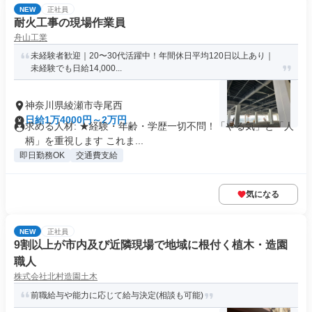
NEW
正社員
耐火工事の現場作業員
舟山工業
未経験者歓迎｜20〜30代活躍中！年間休日平均120日以上あり｜
未経験でも日給14,000...
神奈川県綾瀬市寺尾西
日給1万4000円～2万円
求める人材: ★経験・年齢・学歴一切不問！「やる気」と「人
柄」を重視します これま...
即日勤務OK
交通費支給
気になる
NEW
正社員
9割以上が市内及び近隣現場で地域に根付く植木・造園
職人
株式会社北村造園土木
前職給与や能力に応じて給与決定(相談も可能)