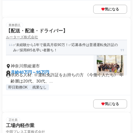
気になる
業務委託
【配送・配達・ドライバー】
ルーターズ株式会社
✅未経験から1年で最高月収90万！✅応募条件は普通運転免許証の
み✅採用枠5名早い者勝ち！
神奈川県綾瀬市
月給40万円～95万円
求める人材: ※運転免許証をお持ちの方 《今働く人たち》 年
齢層は20代、30代、...
即日勤務OK
残業なし
気になる
正社員
工場内軽作業
中岡プレス工業株式会社