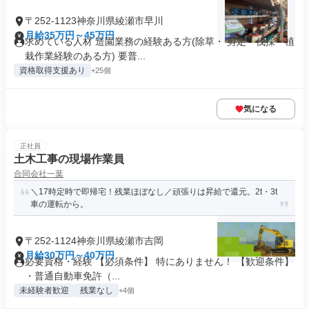
〒252-1123神奈川県綾瀬市早川
月給35万円～45万円
求めている人材 造園業務の経験ある方(除草・ 剪定・伐採・植
栽作業経験のある方) 要普...
資格取得支援あり
+25個
気になる
正社員
土木工事の現場作業員
合同会社一葉
＼17時定時で即帰宅！残業ほぼなし／頑張りは昇給で還元。2t・3t
車の運転から。
〒252-1124神奈川県綾瀬市吉岡
月給30万円～40万円
必要資格・経験 【必須条件】 特にありません！ 【歓迎条件】
・普通自動車免許（...
未経験者歓迎
残業なし
+4個