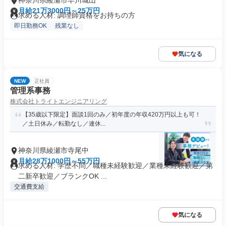
神奈川県綾瀬市早川城山
月給21万3000円～25万円
求める人材: 調理師資格をお持ちの方
即日勤務OK
残業なし
気になる
NEW
正社員
管理系事務
株式会社トライトエンジニアリング
【35歳以下限定】面談1回のみ／初年度の年収420万円以上も可！
／土日休み／転勤なし／連休...
神奈川県綾瀬市寺尾中
月給28万1000円～55万円
求める人材: 学歴不問／職種未経験歓迎／業種未経験歓迎／第
二新卒歓迎／ブランクOK ...
交通費支給
気になる