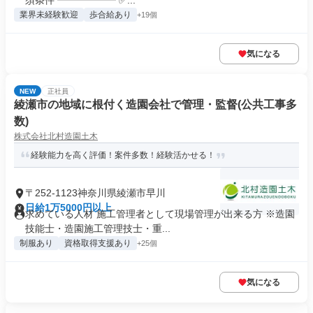
須条件 ━━━━━━ ✅...
業界未経験歓迎
歩合給あり
+19個
気になる
NEW
正社員
綾瀬市の地域に根付く造園会社で管理・監督(公共工事多
数)
株式会社北村造園土木
経験能力を高く評価！案件多数！経験活かせる！
〒252-1123神奈川県綾瀬市早川
日給1万5000円以上
求めている人材 施工管理者として現場管理が出来る方 ※造園
技能士・造園施工管理技士・重...
制服あり
資格取得支援あり
+25個
気になる