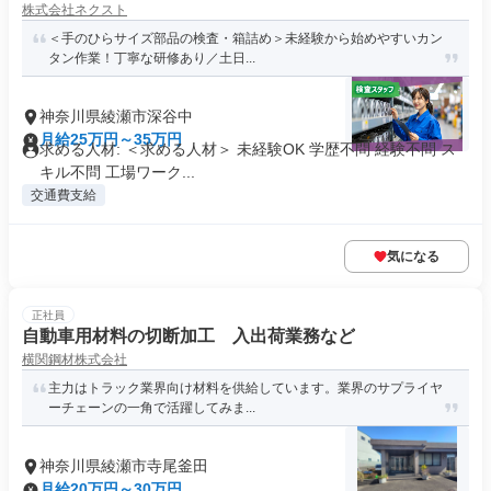
株式会社ネクスト
＜手のひらサイズ部品の検査・箱詰め＞未経験から始めやすいカン
タン作業！丁寧な研修あり／土日...
神奈川県綾瀬市深谷中
月給25万円～35万円
求める人材: ＜求める人材＞ 未経験OK 学歴不問 経験不問 ス
キル不問 工場ワーク...
交通費支給
気になる
正社員
自動車用材料の切断加工 入出荷業務など
横関鋼材株式会社
主力はトラック業界向け材料を供給しています。業界のサプライヤ
ーチェーンの一角で活躍してみま...
神奈川県綾瀬市寺尾釜田
月給20万円～30万円