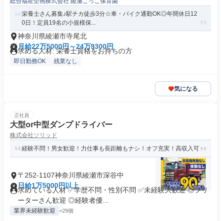
総合福祉企画株式会社 綾瀬こっこ保育園
栄養士さん募集♪駅チカ徒歩3分☆車・バイク通勤OK◎年間休日12
0日！定員19名の小規模保...
神奈川県綾瀬市寺尾北
月給22万5000円～24万9300円
求める人材: 栄養士資格をお持ちの方
即日勤務OK
残業なし
気になる
正社員
大型or中型ダンプドライバー
株式会社ソリッド
経験不問！男女歓迎！力仕事も長距離もナシ！オフ充実！高収入可
〒252-1107神奈川県綾瀬市深谷中
日給1万5000円以上
求めている人材 ✅学歴不問・性別不問 ✅未経験大歓迎 ◎フリ
ーターさん歓迎 ◎経験者優...
業界未経験歓迎
+29個