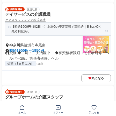
派遣社員
デイサービスの介護職員
ケアスタッフィング株式会社
【時給1900円×週2日～】上場Gの安定基盤で高時給｜日払いOK｜
昇給制度あり
神奈川県綾瀬市寺尾南
時給1900円～1950円
資格 ◆主婦・主夫活躍中！ ◆有資格者歓迎（初任者研修、ヘ
ルパー2級、実務者研修、ヘル...
短期（3ヵ月以内）
+28個
気になる
派遣社員
グループホームの介護スタッフ
ケアスタッフィング株式会社
お仕事を始めた方の定着率87%！上場グループで安定の環境だか
ホーム
オファー
気になる
ら長く働ける