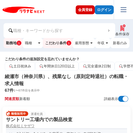
会員登録
ログイン
職種・キーワードから探す
条件保存
勤務地
職種
こだわり条件
雇用形態
年収
新着のみ
1
1
こだわり条件の追加設定を忘れていませんか？
土日祝休み
年間休日120日以上
完全週休2日制
学歴
綾瀬市（神奈川県）、残業なし（原則定時退社）の転職・
求人情報
67
件
1
〜
67
件目を表示中
関連度順
新着順
詳細表示
派遣社員
サントリー工場内での製品検査
株式会社ミヤザワ