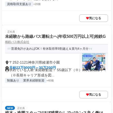
資格取得支援あり
+20個
気になる
正社員
未経験から路線バス運転士へ|年収500万円以上可|相鉄G
相鉄バス株式会社
普通免許があればOK！有休取得率9割越え＆賞与4ヶ月分
〒252-1121神奈川県綾瀬市小園
月給23万9000円～30万200円
求めている人材 未経験歓迎！ 55歳以下（※）の男女活躍中！
（※長期キャリア形成を図...
制服あり
業界未経験歓迎
+40個
気になる
NEW
正社員
植木・造園スタッフ(ほぼ残業なしでバランス良く働け