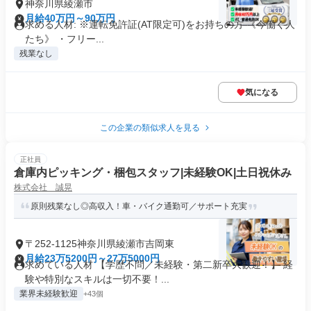
神奈川県綾瀬市
月給40万円～90万円
求める人材: ※運転免許証(AT限定可)をお持ちの方 《今働く人
たち》 ・フリー...
残業なし
気になる
この企業の類似求人を見る
正社員
倉庫内ピッキング・梱包スタッフ|未経験OK|土日祝休み
株式会社 誠晃
原則残業なし◎高収入！車・バイク通勤可／サポート充実
〒252-1125神奈川県綾瀬市吉岡東
月給23万5200円～27万5000円
求めている人材 【学歴不問／未経験・第二新卒大歓迎！】 経
験や特別なスキルは一切不要！...
業界未経験歓迎
+43個