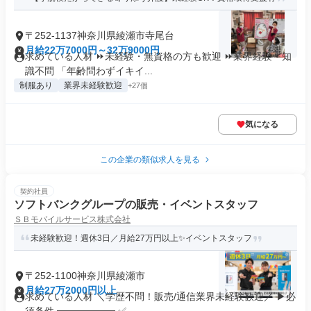
〒252-1137神奈川県綾瀬市寺尾台
月給22万7000円～32万9000円
求めている人材 ⏩未経験・無資格の方も歓迎 ⏩業界経験・知
識不問 「年齢問わずイキイ...
制服あり
業界未経験歓迎
+27個
気になる
この企業の類似求人を見る
契約社員
ソフトバンクグループの販売・イベントスタッフ
ＳＢモバイルサービス株式会社
未経験歓迎！週休3日／月給27万円以上✨イベントスタッフ
〒252-1100神奈川県綾瀬市
月給27万2000円以上
求めている人材 ＼学歴不問！販売/通信業界未経験歓迎／ ▶必