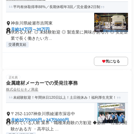
平均有休取得率88%／長期休暇年3回／完全週休2日制
神奈川県綾瀬市吉岡東
月給24万円～30万円
求める人材: ◎ 未経験歓迎 ◎ 製造業に興味がある方 ◎ 安定企
業で長く働きたい方...
交通費支給
気になる
正社員
金属建材メーカーでの受発注事務
株式会社セキノ興産
未経験歓迎！年間休日120日以上！土日祝休み！福利厚生充実！
〒252-1107神奈川県綾瀬市深谷中
月給20万5000円～24万5000円
求めている人材 業界・職種未経験の方歓迎 ◆必須 ・社会人経
験がある方 ・高卒以上 ...