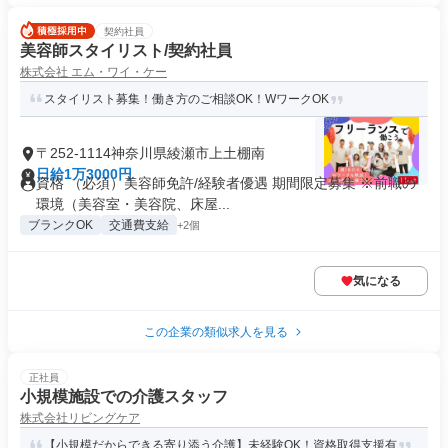
契約社員
美容師スタイリスト/契約社員
株式会社 エム・ワイ・ケー
スタイリスト募集！働き方のご相談OK！WワークOK
〒252-1114神奈川県綾瀬市上土棚南
日給1万3000円
資格 （必須）美容師免許/経験者優遇 期間限定募集 ※前職の
環境（美容室・美容院、床屋...
ブランクOK
交通費支給
+2個
気になる
この企業の類似求人を見る
正社員
小規模施設での介護スタッフ
株式会社リビングケア
【小規模だからできる寄り添う介護】未経験OK！資格取得支援有