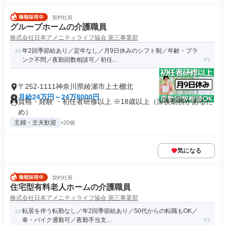
契約社員
グループホームの介護職員
株式会社日本アメニティライフ協会 第三事業部
年2回季節給あり／定年なし／月9日休みのシフト制／年齢・ブラ
ンク不問／夜勤回数相談可／初任...
〒252-1111神奈川県綾瀬市上土棚北
月給24万円～24万8000円
資格・経験 ・初任者研修以上 ※18歳以上（深夜勤務があるた
め）
主婦・主夫歓迎
+20個
気になる
契約社員
住宅型有料老人ホームの介護職員
株式会社日本アメニティライフ協会 第三事業部
転居を伴う転勤なし／年2回季節給あり／50代からの転職もOK／
車・バイク通勤可／夜勤手当支...