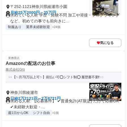
〒252-1121神奈川県綾瀬市小園
月給25万2000円～35万円
求めている人材 学歴・経験不問 加工や溶接・プログラミング
など、初めての事でも前向きに...
制服あり
業界未経験歓迎
+24個
気になる
業務委託
Amazonの配送のお仕事
株式会社Gro
【✨月70万以上可✨】前払い可⭕️シフト制⭕️ 履歴書不要❗️
神奈川県綾瀬市
日給2万2121円～2万8721円
求める人材: 【応募条件】 ✔普通免許(AT限定) だけで応募OK
✔未経験大歓迎・...
週1日からOK
シフト自由
+1個