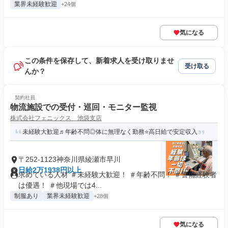
業界未経験歓迎
+24個
気になる
この条件を保存して、新着求人を受け取りませ
受け取る
んか？
契約社員
物流施設での受付・巡回・モニター監視
株式会社フェニックス 池袋支店
未経験大歓迎♬年齢不問◎体に無理なく勤務⭐高日給で安定収入
〒252-1123神奈川県綾瀬市早川
日給2万1938円以上
求めている人材 ＃未経験大歓迎！ ＃年齢不問！ ＃警備経験者
は優遇！ ＃他現場では4...
制服あり
業界未経験歓迎
+28個
気になる