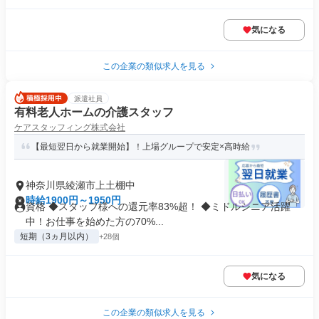
気になる
この企業の類似求人を見る
派遣社員
有料老人ホームの介護スタッフ
ケアスタッフィング株式会社
【最短翌日から就業開始】！上場グループで安定×高時給
神奈川県綾瀬市上土棚中
時給1900円～1950円
資格 ◆スタッフ様への還元率83%超！ ◆ミドルシニア活躍
中！お仕事を始めた方の70%...
短期（3ヵ月以内）
+28個
気になる
この企業の類似求人を見る