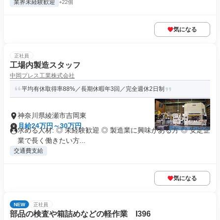
業界未経験歓迎
+22個
気になる
正社員
工場内製造スタッフ
中岡プレス工業株式会社
平均有休取得率88%／長期休暇年3回／完全週休2日制
神奈川県綾瀬市吉岡東
月給24万円～30万円
求める人材: ◎ 未経験歓迎 ◎ 製造業に興味がある方 ◎ 安定企
業で長く働きたい方...
交通費支給
気になる
NEW
正社員
部品の検査や箱詰めなどの軽作業 I396