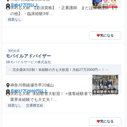
月給47万円以上
求める人材: 【必須資格】 ・正看護師、または准看護師 【そ
の他】 ・臨床経験3年...
残業なし
気になる
契約社員
モバイルアドバイザー
SBモバイルサービス株式会社
完全週休3日制！未経験の方も大歓迎！月給27万2000円～！
神奈川県綾瀬市早川城山
月給27万2000円以上
求める人材: 未経験者大歓迎！ ⭐接客経験者であればOK！ ※
業界未経験でも大丈夫！...
残業なし
交通費支給
気になる