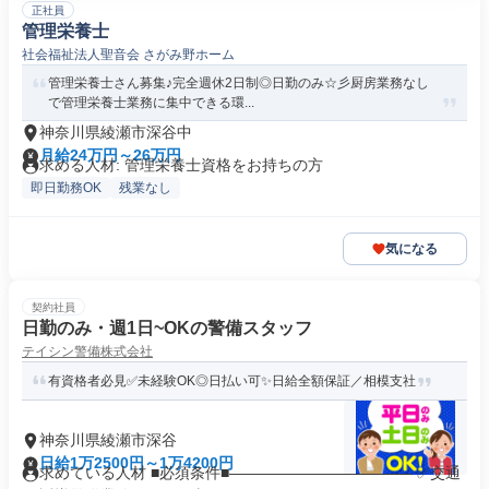
正社員
管理栄養士
社会福祉法人聖音会 さがみ野ホーム
管理栄養士さん募集♪完全週休2日制◎日勤のみ☆彡厨房業務なし
で管理栄養士業務に集中できる環...
神奈川県綾瀬市深谷中
月給24万円～26万円
求める人材: 管理栄養士資格をお持ちの方
即日勤務OK
残業なし
気になる
契約社員
日勤のみ・週1日~OKの警備スタッフ
テイシン警備株式会社
有資格者必見✅未経験OK◎日払い可✨日給全額保証／相模支社
神奈川県綾瀬市深谷
日給1万2500円～1万4200円
求めている人材 ■必須条件■―――――――――――― ✅交通