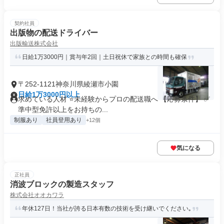
契約社員
出版物の配送ドライバー
出版輸送株式会社
日給1万3000円｜賞与年2回｜土日祝休で家族との時間も確保
〒252-1121神奈川県綾瀬市小園
日給1万3000円以上
求めている人材 ⭐未経験からプロの配送職へ 【応募条件】 ✅
準中型免許以上をお持ちの...
制服あり
社員登用あり
+12個
気になる
正社員
消波ブロックの製造スタッフ
株式会社オオカワラ
年休127日！当社が誇る日本有数の技術を受け継いでください｡