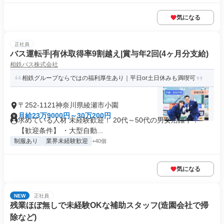
気になる
正社員
バス運転手|有休取得率9割越え|賞与年2回(4ヶ月分支給)
相鉄バス株式会社
相鉄グループならではの福利厚生あり｜平日or土日休みも満喫可
〒252-1121神奈川県綾瀬市小園
月給23万9000円～30万200円
求めている人材 未経験歓迎！ 20代～50代の男女活躍中！
【歓迎条件】 ・大型自動...
制服あり
業界未経験歓迎
+40個
気になる
NEW
正社員
残業ほぼ無しで未経験OKな補助スタッフ(造園会社で掃
除など)