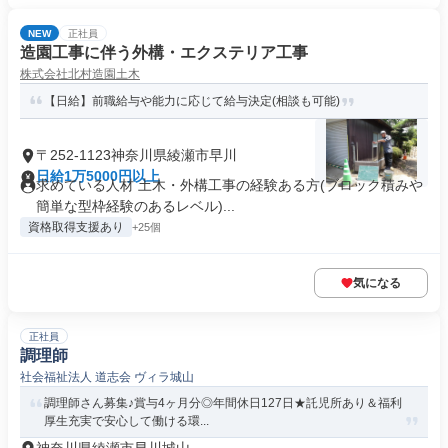
NEW
正社員
造園工事に伴う外構・エクステリア工事
株式会社北村造園土木
【日給】前職給与や能力に応じて給与決定(相談も可能)
〒252-1123神奈川県綾瀬市早川
日給1万5000円以上
求めている人材 土木・外構工事の経験ある方(ブロック積みや
簡単な型枠経験のあるレベル)...
資格取得支援あり
+25個
気になる
正社員
調理師
社会福祉法人 道志会 ヴィラ城山
調理師さん募集♪賞与4ヶ月分◎年間休日127日★託児所あり＆福利
厚生充実で安心して働ける環...