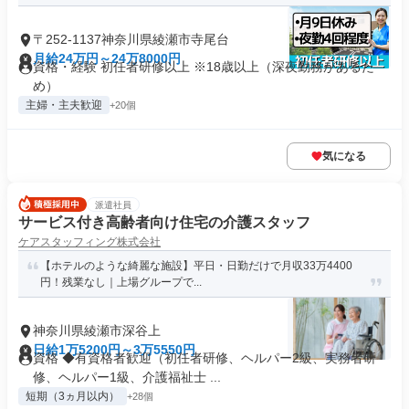
〒252-1137神奈川県綾瀬市寺尾台
月給24万円～24万8000円
資格・経験 初任者研修以上 ※18歳以上（深夜勤務があるた
め）
主婦・主夫歓迎
+20個
気になる
派遣社員
サービス付き高齢者向け住宅の介護スタッフ
ケアスタッフィング株式会社
【ホテルのような綺麗な施設】平日・日勤だけで月収33万4400
円！残業なし｜上場グループで...
神奈川県綾瀬市深谷上
日給1万5200円～3万5550円
資格 ◆有資格者歓迎（初任者研修、ヘルパー2級、実務者研
修、ヘルパー1級、介護福祉士 ...
短期（3ヵ月以内）
+28個