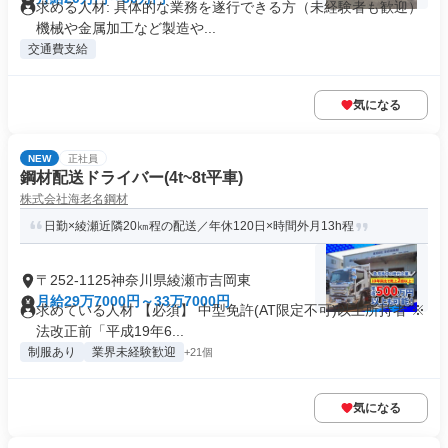
求める人材: 具体的な業務を遂行できる方（未経験者も歓迎）
機械や金属加工など製造や...
交通費支給
気になる
NEW
正社員
鋼材配送ドライバー(4t~8t平車)
株式会社海老名鋼材
日勤×綾瀬近隣20㎞程の配送／年休120日×時間外月13h程
〒252-1125神奈川県綾瀬市吉岡東
月給29万7000円～33万7000円
求めている人材 【必須】 中型免許(AT限定不可)以上所持者 ※
法改正前「平成19年6...
制服あり
業界未経験歓迎
+21個
気になる