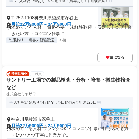
＜!!入社祝い金あり!!＞住宅手当・賞与あり⭐未経験歓迎⭐
〒252-1108神奈川県綾瀬市深谷上
月給22万9000円～24万9000円
求めている人材 ・資格不要 ・未経験歓迎 ・安定して長期で働
きたい方 ・コツコツ仕事に...
制服あり
業界未経験歓迎
+36個
気になる
正社員
サントリー工場での製品検査・分析・培養・微生物検査
など
株式会社ミヤザワ
入社祝い金あり✨転勤なし✨日勤のみ✨年休120日
神奈川県綾瀬市深谷上
月給22万9000円～24万9000円
求めている人材 ブランクOK ・コツコツ仕事に打ち込める方
・1つひとつ丁寧に作業がで...