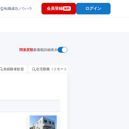
会員登録
ログイン
転職成功ノウハウ
無料
関連度順
新着順
詳細表示
未経験者歓迎
在宅勤務（リモートワーク）OK
家賃補助・住宅手当