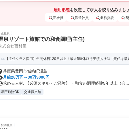
雇用形態
を設定して求人を絞り込みまし
正社員
派遣社員
業務委託
契
正社員
温泉リゾート旅館での和食調理(主任)
株式会社西村屋
【主任クラス採用】年間休日120日以上！最大5連休取得実績あり◎「責任は増え
兵庫県豊岡市城崎町湯島
月給28万円～30万9000円
求める人材: 【必須スキル・ご経験】 ・和食の調理経験5年以上（会...
即日勤務OK
交通費支給
契約社員