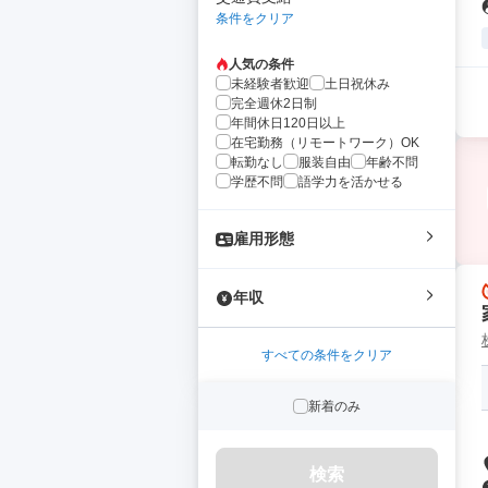
条件をクリア
人気の条件
未経験者歓迎
土日祝休み
完全週休2日制
年間休日120日以上
在宅勤務（リモートワーク）OK
転勤なし
服装自由
年齢不問
学歴不問
語学力を活かせる
雇用形態
年収
すべての条件をクリア
新着のみ
検索