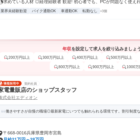
求めている人材 ◎経理経験者 歓迎! 初心者でも、PCが問題なく使えれ.
業界未経験歓迎
バイク通勤OK
車通勤OK
転勤なし
+3個
年収
を設定して求人を絞り込みましょ
200万円以上
300万円以上
400万円以上
500万円以上
800万円以上
900万円以上
1000
契約社員
家電量販店のショップスタッフ
株式会社エディオン
働きやすさが自慢の職場◎最新家電にいつでも触れられる環境です。割引制度
〒668-0016兵庫県豊岡市宮島
月給21万円～28万円