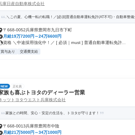
兵庫日産自動車株式会社
.＼この夏、心機一転の転職！／[必須]普通自動車運転免許(AT不可)・自動車整備士
〒668-0052兵庫県豊岡市九日市下町
月給19万7200円～24万6600円
資格 ＼中途採用強化中！／ [ 必須｜must ] 普通自動車運転免許...
賞与あり
交通費支給
NEW
正社員
家族も喜ぶトヨタのディーラー営業
ネッツトヨタウエスト兵庫株式会社
家族との時間、安心・安定の生活を、トヨタが守ります！
〒668-0013兵庫県豊岡市中陰
月給21万5000円～34万1000円