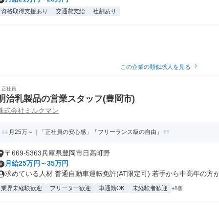
資格取得支援あり
交通費支給
社割あり
この企業の類似求人を見る
正社員
明治乳製品の営業スタッフ(豊岡市)
株式会社ミルクマン
月25万～｜「正社員の安心感」「フリーランス級の自由」
〒669-5363兵庫県豊岡市日高町野
月給25万円～35万円
求めている人材 普通自動車運転免許(AT限定可) 若手から中高年の方が.
業界未経験歓迎
フリーター歓迎
車通勤OK
未経験者歓迎
+8個