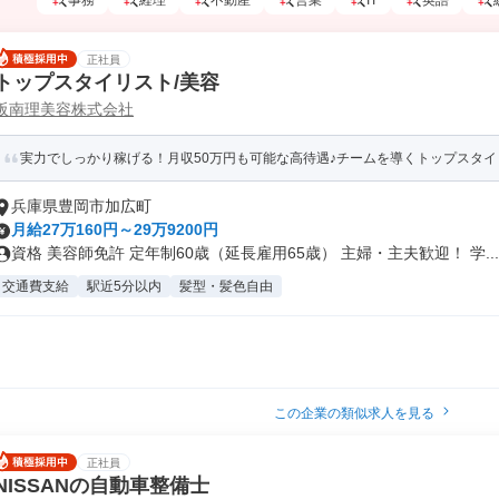
事務
経理
不動産
営業
IT
英語
正社員
トップスタイリスト/美容
阪南理美容株式会社
実力でしっかり稼げる！月収50万円も可能な高待遇♪チームを導くトップスタイ
兵庫県豊岡市加広町
月給27万160円～29万9200円
資格 美容師免許 定年制60歳（延長雇用65歳） 主婦・主夫歓迎！ 学...
交通費支給
駅近5分以内
髪型・髪色自由
この企業の類似求人を見る
正社員
NISSANの自動車整備士