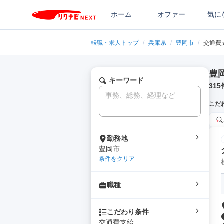
ホーム
オファー
気に
転職・求人トップ
/
兵庫県
/
豊岡市
/
交通費
豊
キーワード
315
こだ
勤務地
豊岡市
条件をクリア
職種
こだわり条件
交通費支給