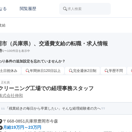
なる
閲覧履歴
求人検索
支給
岡市（兵庫県）、交通費支給の転職・求人情報
件
1
〜
100
件目を表示中
わり条件の追加設定を忘れていませんか？
土日祝休み
年間休日120日以上
完全週休2日制
学歴不問
正社員
クリーニング工場での経理事務スタッフ
株式会社伸和
「残業続きの毎日から卒業したい」そんな経理経験者の方へ
〒668-0851兵庫県豊岡市今森
月給19万円～23万円