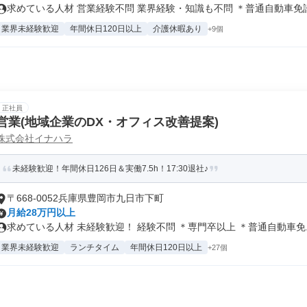
求めている人材 営業経験不問 業界経験・知識も不問 ＊普通自動車免許.
業界未経験歓迎
年間休日120日以上
介護休暇あり
+9個
正社員
営業(地域企業のDX・オフィス改善提案)
株式会社イナハラ
未経験歓迎！年間休日126日＆実働7.5h！17:30退社♪
〒668-0052兵庫県豊岡市九日市下町
月給28万円以上
求めている人材 未経験歓迎！ 経験不問 ＊専門卒以上 ＊普通自動車免..
業界未経験歓迎
ランチタイム
年間休日120日以上
+27個