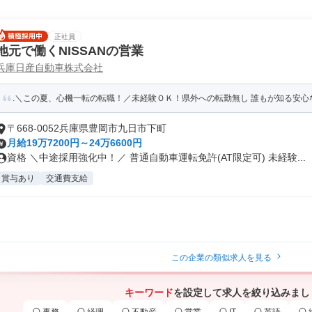
正社員
地元で働くNISSANの営業
兵庫日産自動車株式会社
.＼この夏、心機一転の転職！／未経験ＯＫ！県外への転勤無し 誰もが知る安心な会
〒668-0052兵庫県豊岡市九日市下町
月給19万7200円～24万6600円
資格 ＼中途採用強化中！／ 普通自動車運転免許(AT限定可) 未経験...
賞与あり
交通費支給
この企業の類似求人を見る
キーワード
を設定して求人を絞り込みまし