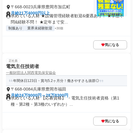
〒668-0023兵庫県豊岡市加広町
月給21万4000円以上
求めている人材 ★設備管理経験者歓迎&優遇あり！ ★学歴不
問&経験不問！ ★定年まで安...
制服あり
業界未経験歓迎
+30個
気になる
正社員
電気主任技術者
一般財団法人関西電気保安協会
年間休日123日・賞与5.2ヶ月分！働きやすさも抜群◎
〒668-0084兵庫県豊岡市福田
月給24万9000円～28万8300円
求めている人材 【応募資格】 ・電気主任技術者資格（第1
種・第2種・第3種のいずれか）...
気になる