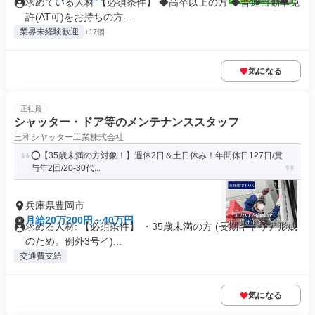
求めている人材 【必須条件】 ◆高卒以上の方 ◆普通自動車免
許(AT可)をお持ちの方 ...
業界未経験歓迎
+17個
気になる
正社員
シャッター・ドア等のメンテナンススタッフ
三和シヤッター工業株式会社
⭕️【35歳未満の方対象！】週休2日＆土日休み！年間休日127日/賞
与年2回/20-30代...
兵庫県豊岡市
月給20万200円～40万円
求める人材: 【必須条件】 ・35歳未満の方 (長期キャリア形成
のため。例外3号イ)...
交通費支給
気になる