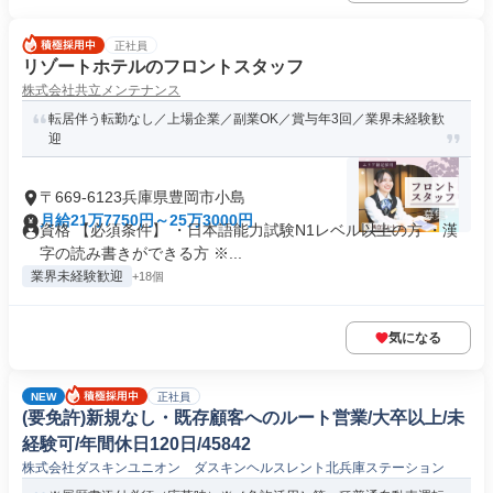
正社員
リゾートホテルのフロントスタッフ
株式会社共立メンテナンス
転居伴う転勤なし／上場企業／副業OK／賞与年3回／業界未経験歓
迎
〒669-6123兵庫県豊岡市小島
月給21万7750円～25万3000円
資格 【必須条件】 ・日本語能力試験N1レベル以上の方 ・漢
字の読み書きができる方 ※...
業界未経験歓迎
+18個
気になる
NEW
正社員
(要免許)新規なし・既存顧客へのルート営業/大卒以上/未
経験可/年間休日120日/45842
株式会社ダスキンユニオン ダスキンヘルスレント北兵庫ステーション