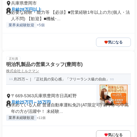
兵庫県豊岡市
月給28万円以上
必要な経験・能力等 【必須】■営業経験1年以上の方(個人・法
人不問) 【歓迎】■機械･...
業界未経験歓迎
+5個
気になる
正社員
明治乳製品の営業スタッフ(豊岡市)
株式会社ミルクマン
月25万～｜「正社員の安心感」「フリーランス級の自由」
〒669-5363兵庫県豊岡市日高町野
月給25万円～35万円
求めている人材 普通自動車運転免許(AT限定可) 若手から中高
年の方が活躍中！ 未経験...
業界未経験歓迎
+11個
気になる