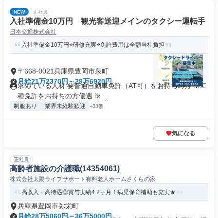
NEW
正社員
入社準備金10万円 観光客送迎メインのタクシー運転手
日本交通株式会社
入社準備金10万円⭐研修充実⭐免許費用は全額当社負担
〒668-0021兵庫県豊岡市泉町
月給21万2370円～29万6920円
求めている人材 要普通自動車免許（AT可）をお持ちの方 ※二
種免許をお持ちの方優遇 ※...
制服あり
業界未経験歓迎
+33個
気になる
正社員
高齢者施設の介護職(14354061)
株式会社太陽ライフサポート有料老人ホームさくらの家
高収入・高待遇◎賞与実績4.2ヶ月！病児保育補助も充実★
兵庫県豊岡市弥栄町
月給28万5060円～36万5000円