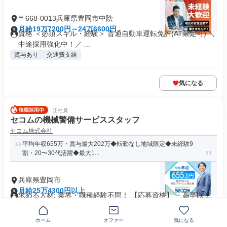
〒668-0013兵庫県豊岡市中陰
月給19万7200円～24万6600円
資格 ＜必須スキル・経験＞ 普通自動車運転免許(AT限定可) ＼
中途採用強化中！／ ...
賞与あり
交通費支給
気になる
正社員
セコムの機械警備サービススタッフ
セコム株式会社
平均年収655万・賞与最大202万◆転勤なし地域限定◆未経験9
割・20〜30代活躍◆最大1...
兵庫県豊岡市
月給25万4300円以上
求める人材: 業界・職種経験不問！ 【応募資格】 ・高卒以上
・39歳までの方...
交通費支給
ホーム
オファー
気になる