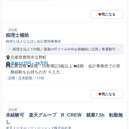
気になる
正社員
税理士補助
税理士法人ななほし会計豊岡事務所
税理士法人で内勤／最新のITツールやAIを積極的に活用／車通勤可
兵庫県豊岡市立野町
月給23万円～28万円
応募資格 ■資格：日商簿記3級以上 ■経験：会計事務所での実
務経験をお持ちの方 ※入力...
主婦・主夫歓迎
+10個
気になる
正社員
未経験可 楽天グループ R_CREW 就業7.5h 転勤無
し
楽天トータルソリューションズ株式会社楽