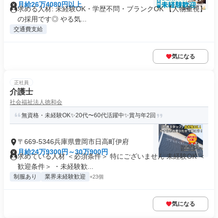
月給26万4080円以上
求める人材: 未経験OK・学歴不問・ブランクOK 【人物重視】
の採用です◎ やる気...
交通費支給
気になる
正社員
介護士
社会福祉法人徳和会
無資格・未経験OK✨20代〜60代活躍中✨賞与年2回
〒669-5346兵庫県豊岡市日高町伊府
月給24万9300円～30万900円
求めている人材 ＜必須条件＞ 特にございません 未経験OK ＜
歓迎条件＞ ・未経験歓...
制服あり
業界未経験歓迎
+23個
気になる