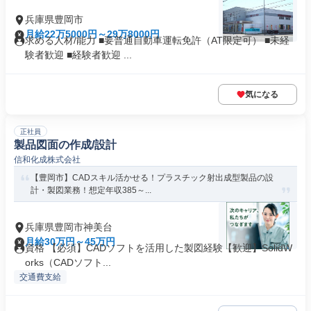
兵庫県豊岡市
月給22万5000円～29万8000円
求める人材/能力 ■要普通自動車運転免許（AT限定可） ■未経
験者歓迎 ■経験者歓迎 ...
気になる
正社員
製品図面の作成/設計
信和化成株式会社
【豊岡市】CADスキル活かせる！プラスチック射出成型製品の設
計・製図業務！想定年収385～...
兵庫県豊岡市神美台
月給30万円～45万円
資格 【必須】CADソフトを活用した製図経験【歓迎】SolidW
orks（CADソフト...
交通費支給