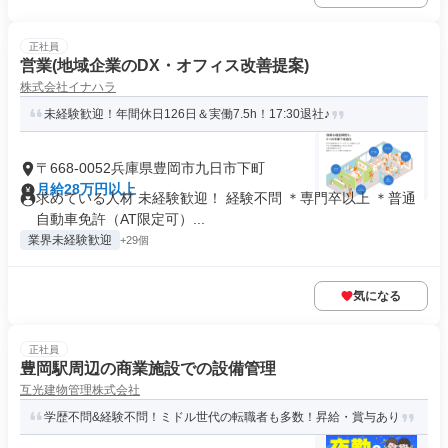
正社員
営業(地域企業のDX・オフィス改善提案)
株式会社イナハラ
未経験歓迎！年間休日126日＆実働7.5h！17:30退社♪
〒668-0052兵庫県豊岡市九日市下町
月給28万円以上
求めている人材 未経験歓迎！ 経験不問 ＊専門卒以上 ＊普通
自動車免許（AT限定可）...
業界未経験歓迎
+29個
気になる
正社員
豊岡駅周辺の商業施設での設備管理
互光建物管理株式会社
学歴不問&経験不問！ミドル世代の転職者も多数！昇給・賞与あり