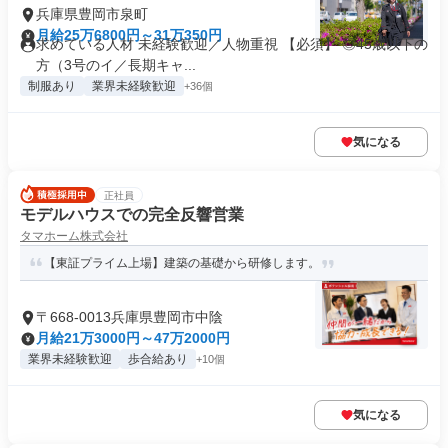
兵庫県豊岡市泉町
月給25万6800円～31万350円
求めている人材 未経験歓迎／人物重視 【必須】 ◎45歳以下の
方（3号のイ／長期キャ...
制服あり
業界未経験歓迎
+36個
気になる
正社員
モデルハウスでの完全反響営業
タマホーム株式会社
【東証プライム上場】建築の基礎から研修します。
〒668-0013兵庫県豊岡市中陰
月給21万3000円～47万2000円
業界未経験歓迎
歩合給あり
+10個
気になる