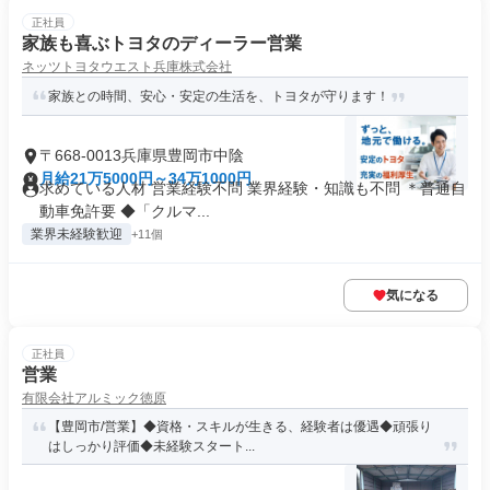
正社員
家族も喜ぶトヨタのディーラー営業
ネッツトヨタウエスト兵庫株式会社
家族との時間、安心・安定の生活を、トヨタが守ります！
〒668-0013兵庫県豊岡市中陰
月給21万5000円～34万1000円
求めている人材 営業経験不問 業界経験・知識も不問 ＊普通自
動車免許要 ◆「クルマ...
業界未経験歓迎
+11個
気になる
正社員
営業
有限会社アルミック徳原
【豊岡市/営業】◆資格・スキルが生きる、経験者は優遇◆頑張り
はしっかり評価◆未経験スタート...