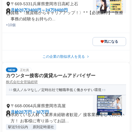
〒669-5331兵庫県豊岡市日高町上石
月給20万3400円～24万8400円
資格 *〈無資格からキャリアアップ！〉* *【必須条件】* 医療
事務の経験をお持ちの...
+10個
気になる
この企業の類似求人を見る
NEW
正社員
カウンター接客の賃貸ルームアドバイザー
株式会社全管協総研
個人ノルマなし／定時出社で離職率低く働きやすい環境
〒668-0064兵庫県豊岡市高屋
月給20万円～30万円
求めている人材 ＼業界未経験者歓迎／ 接客業務をしてみたい
方！ お客様に寄り添ってお話...
駅近5分以内
原則定時退社