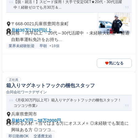
【脱・就活！】スピード採用！大手で安定GET★20代・30代活躍
中！経験ゼロでも月30万＆...
〒668-0021兵庫県豊岡市泉町
月給30万1765円以上
資格 ・高卒以上 ・20代～30代活躍中 ・未経験大歓迎 ・普通
自動車運転免許をお持ち...
業界未経験歓迎
早朝
+18個
気になる
正社員
箱入りマグネットフックの梱包スタッフ
合同会社ワークデザイン
《月収30万円以上可》箱入りマグネットフックの梱包スタッフ！
コツコツ作業♪
兵庫県豊岡市
月給34万円～38万2000円
求める人材: ⭐️当てはまる方にオススメ⭐️ ◎未経験でも製造に
興味ある方 ◎コツコ...
即日勤務OK
交通費支給