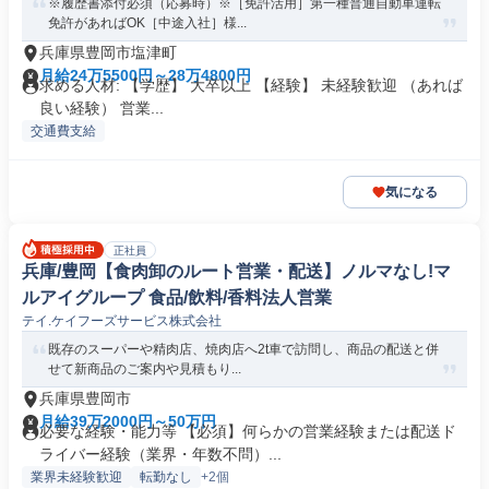
※履歴書添付必須（応募時）※［免許活用］第一種普通自動車運転
免許があればOK［中途入社］様...
兵庫県豊岡市塩津町
月給24万5500円～28万4800円
求める人材: 【学歴】 大卒以上 【経験】 未経験歓迎 （あれば
良い経験） 営業...
交通費支給
気になる
正社員
兵庫/豊岡【食肉卸のルート営業・配送】ノルマなし!マ
ルアイグループ 食品/飲料/香料法人営業
テイ.ケイフーズサービス株式会社
既存のスーパーや精肉店、焼肉店へ2t車で訪問し、商品の配送と併
せて新商品のご案内や見積もり...
兵庫県豊岡市
月給39万2000円～50万円
必要な経験・能力等 【必須】何らかの営業経験または配送ド
ライバー経験（業界・年数不問）...
業界未経験歓迎
転勤なし
+2個