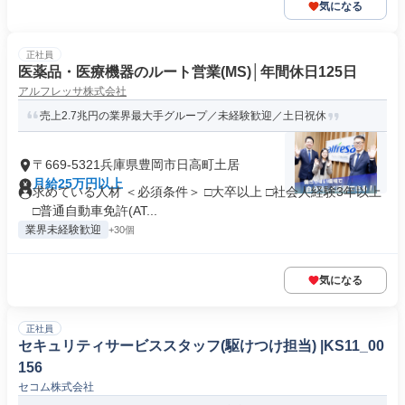
気になる
正社員
医薬品・医療機器のルート営業(MS)│年間休日125日
アルフレッサ株式会社
売上2.7兆円の業界最大手グループ／未経験歓迎／土日祝休
〒669-5321兵庫県豊岡市日高町土居
月給25万円以上
求めている人材 ＜必須条件＞ □大卒以上 □社会人経験3年以上
□普通自動車免許(AT...
業界未経験歓迎
+30個
気になる
正社員
セキュリティサービススタッフ(駆けつけ担当) |KS11_00
156
セコム株式会社