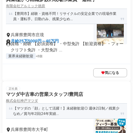
有限会社アルミック徳原
【豊岡市】経験・資格不問！リサイクルの安定企業での現場作業
員・運転手。日勤のみ、残業少なめ...
兵庫県豊岡市庄境
月給25万5000円～40万円
資格・経験 【必須資格】 ・中型免許 【歓迎資格】 ・フォー
クリフト免許 ・大型免許 ...
業界未経験歓迎
+8個
気になる
正社員
マツダ中古車の営業スタッフ/豊岡店
株式会社神戸マツダ
【マツダの「顔」として活躍！】未経験歓迎◎ 週休2日制／残業少
なめ／賞与年2回(24年実績...
兵庫県豊岡市大手町