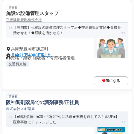
正社員
施設の設備管理スタッフ
互光建物管理株式会社
［豊岡市］≪施設の設備管理スタッフ≫◆交通費規定支給◆資格を
活かせる！◆経験を活かせる！
兵庫県豊岡市加広町
月給21万4000円以上
資格・経験 経験者・有資格者優遇
交通費支給
気になる
正社員
阪神調剤薬局での調剤事務/正社員
株式会社スギ薬局
【■経験必須〇■20～40代中心に活躍★実務を通してスキルUP■】
医療事務にチャレンジした...