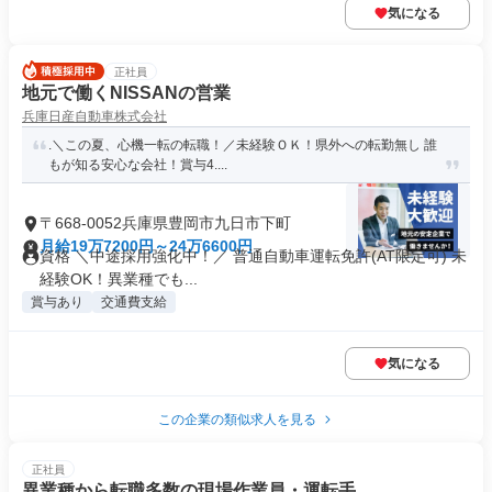
気になる
正社員
地元で働くNISSANの営業
兵庫日産自動車株式会社
.＼この夏、心機一転の転職！／未経験ＯＫ！県外への転勤無し 誰
もが知る安心な会社！賞与4....
〒668-0052兵庫県豊岡市九日市下町
月給19万7200円～24万6600円
資格 ＼中途採用強化中！／ 普通自動車運転免許(AT限定可) 未
経験OK！異業種でも...
賞与あり
交通費支給
気になる
この企業の類似求人を見る
正社員
異業種から転職多数の現場作業員・運転手