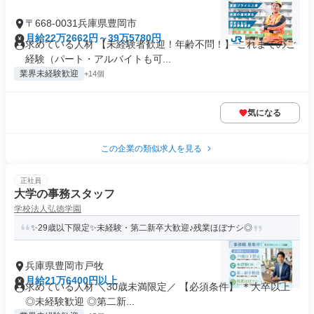
〒668-0031兵庫県豊岡市
月給22万2662円～39万5780円
求めている人材 【未経験者歓迎！年齢不問！】 これまでのご
経験（パート・アルバイトも可...
業界未経験歓迎
+14個
気になる
この企業の類似求人を見る
正社員
大学の事務スタッフ
学校法人弘徳学園
✨29歳以下限定✨未経験・第二新卒大歓迎♪残業ほぼナシ◎
兵庫県豊岡市戸牧
月給21万6400円以上
求めている人材 ＼30歳未満限定／ 【必須条件】 ＊大卒以上
◎未経験歓迎 ◎第二新...