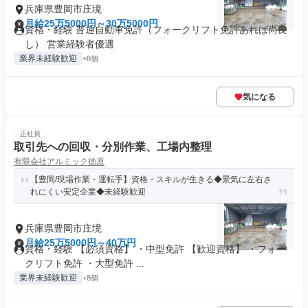
兵庫県豊岡市庄境
月給25万5000円～30万5000円
資格・経験 普通自動車免許（フォークリフト免許あれば尚良
し） 営業経験者優遇
業界未経験歓迎
+8個
気になる
正社員
取引先への回収・分別作業、工場内整理
有限会社アルミック徳原
【豊岡/現場作業・運転手】資格・スキルが生きる◆景気に左右さ
れにくい安定企業◆未経験歓迎
兵庫県豊岡市庄境
月給25万5000円～40万円
資格・経験 【必須資格】 ・中型免許 【歓迎資格】 ・フォー
クリフト免許 ・大型免許 ...
業界未経験歓迎
+8個