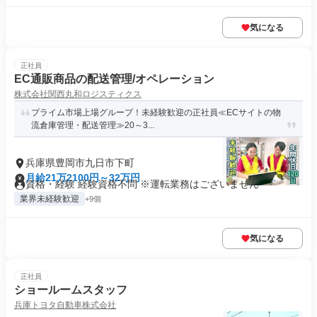
気になる
正社員
EC通販商品の配送管理/オペレーション
株式会社関西丸和ロジスティクス
プライム市場上場グループ！未経験歓迎の正社員≪ECサイトの物
流倉庫管理・配送管理≫20～3...
兵庫県豊岡市九日市下町
月給21万2100円～32万円
資格・経験 経験資格不問 ※運転業務はございません
業界未経験歓迎
+9個
気になる
正社員
ショールームスタッフ
兵庫トヨタ自動車株式会社