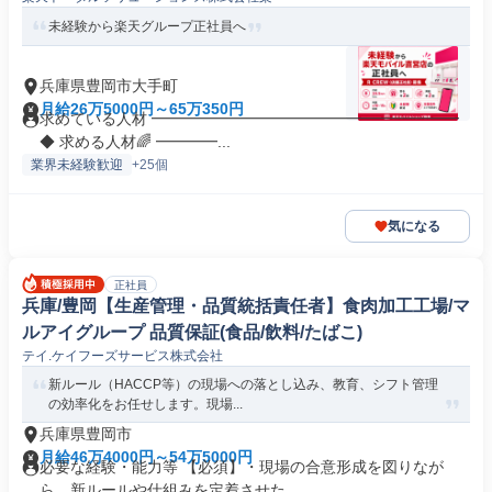
未経験から楽天グループ正社員へ
兵庫県豊岡市大手町
月給26万5000円～65万350円
求めている人材 ━━━━━━━━━━━━━━━━━━━━
◆ 求める人材🌈 ━━━━...
業界未経験歓迎
+25個
気になる
正社員
兵庫/豊岡【生産管理・品質統括責任者】食肉加工工場/マ
ルアイグループ 品質保証(食品/飲料/たばこ)
テイ.ケイフーズサービス株式会社
新ルール（HACCP等）の現場への落とし込み、教育、シフト管理
の効率化をお任せします。現場...
兵庫県豊岡市
月給46万4000円～54万5000円
必要な経験・能力等 【必須】・現場の合意形成を図りなが
ら、新ルールや仕組みを定着させた...