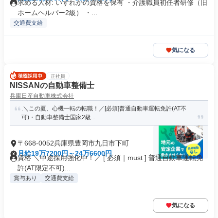
求める人材: いずれかの資格を保有 ・介護職員初任者研修（旧
ホームヘルパー2級） ・...
交通費支給
気になる
正社員
NISSANの自動車整備士
兵庫日産自動車株式会社
.＼この夏、心機一転の転職！／[必須]普通自動車運転免許(AT不
可)・自動車整備士国家2級...
〒668-0052兵庫県豊岡市九日市下町
月給19万7200円～24万6600円
資格 ＼中途採用強化中！／ [ 必須｜must ] 普通自動車運転免
許(AT限定不可)...
賞与あり
交通費支給
気になる