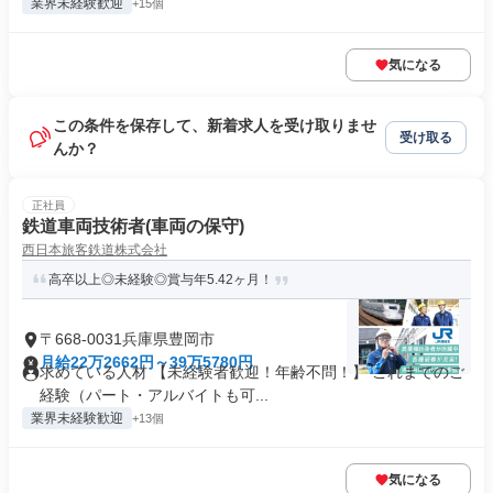
業界未経験歓迎
+15個
気になる
この条件を保存して、新着求人を受け取りませ
受け取る
んか？
正社員
鉄道車両技術者(車両の保守)
西日本旅客鉄道株式会社
高卒以上◎未経験◎賞与年5.42ヶ月！
〒668-0031兵庫県豊岡市
月給22万2662円～39万5780円
求めている人材 【未経験者歓迎！年齢不問！】 これまでのご
経験（パート・アルバイトも可...
業界未経験歓迎
+13個
気になる