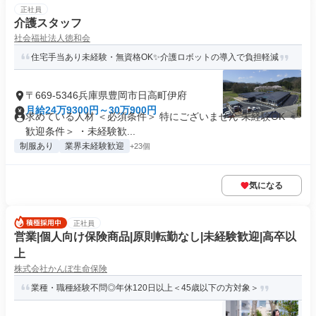
正社員
介護スタッフ
社会福祉法人徳和会
住宅手当あり未経験・無資格OK✨介護ロボットの導入で負担軽減
〒669-5346兵庫県豊岡市日高町伊府
月給24万9300円～30万900円
求めている人材 ＜必須条件＞ 特にございません 未経験OK ＜
歓迎条件＞ ・未経験歓...
制服あり
業界未経験歓迎
+23個
気になる
正社員
営業|個人向け保険商品|原則転勤なし|未経験歓迎|高卒以
上
株式会社かんぽ生命保険
業種・職種経験不問◎年休120日以上＜45歳以下の方対象＞