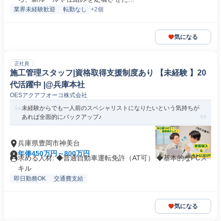
業界未経験歓迎
転勤なし
+2個
気になる
正社員
施工管理スタッフ|資格取得支援制度あり 【未経験 】20
代活躍中 |@兵庫本社
OESアクアフオーコ株式会社
未経験からでも一人前のスペシャリストになりたいという気持ちが
あれば全面的にバックアップ♪
兵庫県豊岡市神美台
年俸450万円～800万円
求める人材: ◆普通自動車運転免許（AT可） ◆基本的なPCス
キル
即日勤務OK
交通費支給
気になる