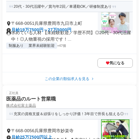
20代・30代活躍中／賞与年2回／車通勤OK／研修制度あり
〒668-0051兵庫県豊岡市九日市上町
月給19万7500円～27万5000円
求めている人材 【未経験歓迎／学歴不問】◎20代・30代活躍
中！◎人物重視の採用です！...
制服あり
業界未経験歓迎
+47個
気になる
この企業の類似求人を見る
正社員
医薬品のルート営業職
株式会社富士薬品
充実の資格支援＆頑張りをしっかり評価！3年目で所長も狙える◎
〒668-0056兵庫県豊岡市妙楽寺
月給25万7500円以上