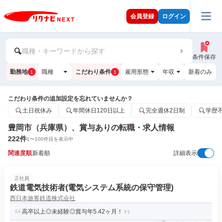
会員登録
ログイン
職種・キーワードから探す
条件保存
勤務地
職種
こだわり条件
雇用形態
年収
新着のみ
1
1
こだわり条件の追加設定を忘れていませんか？
土日祝休み
年間休日120日以上
完全週休2日制
学歴
豊岡市（兵庫県）、賞与ありの転職・求人情報
222
件
1
〜
100
件目を表示中
関連度順
新着順
詳細表示
正社員
鉄道電気技術者(電気システム系統の保守管理)
西日本旅客鉄道株式会社
高卒以上◎未経験◎賞与年5.42ヶ月！