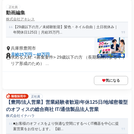
正社員
動画編集
株式会社アキレス
【29歳以下の方／未経験歓迎】髪色・ネイル自由｜土日祝休み｜
年間休日125日｜月給35万円...
兵庫県豊岡市
月給25万円～40万円
求める人材: <募集要件> 29歳以下の方 （長期勤続によるキャ
リア形成のため） ...
気になる
正社員
【豊岡/法人営業】営業経験者歓迎/年休125日/地域密着型
のオフィスの総合商社 IT/通信製品法人営業
株式会社イナハラ
■お客様のオフィスをより快適な空間にするべくIT機器を中心に提
案営業をお任せします。 【顧...