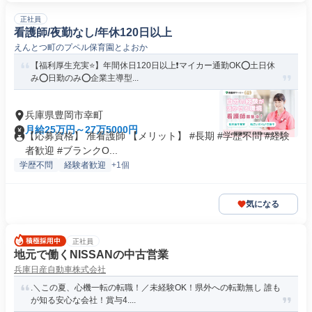
正社員
看護師/夜勤なし/年休120日以上
えんとつ町のプペル保育園とよおか
【福利厚生充実⭐】年間休日120日以上❗️マイカー通勤OK⭕土日休
み⭕日勤のみ⭕企業主導型...
兵庫県豊岡市幸町
月給25万円～27万5000円
【応募資格】 准看護師 【メリット】 #長期 #学歴不問 #経験
者歓迎 #ブランクO...
学歴不問
経験者歓迎
+1個
気になる
正社員
地元で働くNISSANの中古営業
兵庫日産自動車株式会社
.＼この夏、心機一転の転職！／未経験OK！県外への転勤無し 誰も
が知る安心な会社！賞与4....