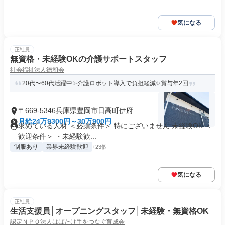
気になる
正社員
無資格・未経験OKの介護サポートスタッフ
社会福祉法人徳和会
20代〜60代活躍中✨介護ロボット導入で負担軽減✨賞与年2回
〒669-5346兵庫県豊岡市日高町伊府
月給24万9300円～30万900円
求めている人材 ＜必須条件＞ 特にございません 未経験OK ＜
歓迎条件＞ ・未経験歓...
制服あり
業界未経験歓迎
+23個
気になる
正社員
生活支援員│オープニングスタッフ│未経験・無資格OK
認定ＮＰＯ法人はばたけ手をつなぐ育成会