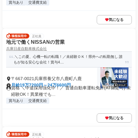
賞与あり
交通費支給
気になる
正社員
地元で働くNISSANの営業
兵庫日産自動車株式会社
.＼この夏、心機一転の転職！／未経験ＯＫ！県外への転勤無し 誰
もが知る安心な会社！賞与4....
〒667-0021兵庫県養父市八鹿町八鹿
月給19万7200円～24万6600円
資格 ＼中途採用強化中！／ 普通自動車運転免許(AT限定可) 未
経験OK！異業種でも...
賞与あり
交通費支給
気になる
正社員