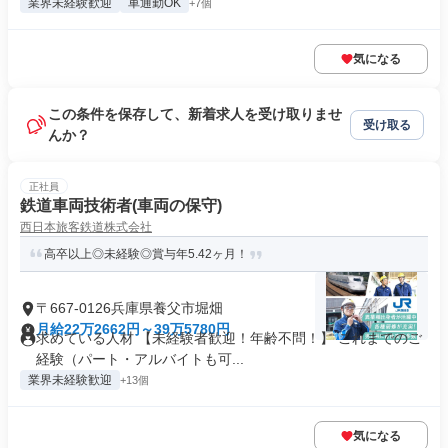
業界未経験歓迎
車通勤OK
+7個
気になる
この条件を保存して、新着求人を受け取りませ
受け取る
んか？
正社員
鉄道車両技術者(車両の保守)
西日本旅客鉄道株式会社
高卒以上◎未経験◎賞与年5.42ヶ月！
〒667-0126兵庫県養父市堀畑
月給22万2662円～39万5780円
求めている人材 【未経験者歓迎！年齢不問！】 これまでのご
経験（パート・アルバイトも可...
業界未経験歓迎
+13個
気になる