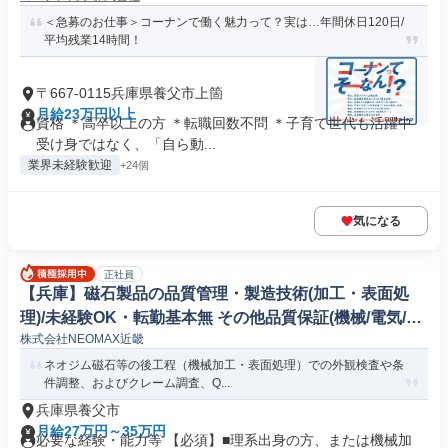
＜急募のお仕事＞コーナンで働く魅力って？実は…年間休日120日/
平均残業14時間！
〒667-0115兵庫県養父市上箇
月給23万円以上
資格 ＊高卒以上の方 ＊転職回数不問 ＊子育て世代も活躍中
受け身ではなく、「自ら動...
業界未経験歓迎
+24個
気になる
正社員
【兵庫】磁石製品の品質管理・製造技術(加工・表面処
理)/未経験OK・転勤基本無 その他品質保証(機械/電気/電
株式会社NEOMAX近畿
子製品専門職)
ネオジム磁石等の後工程（機械加工・表面処理）での外観検査や条
件調整、およびクレーム調査、Q...
兵庫県養父市
月給27万円～35万円
必要な経験・能力等 【必須】■理系出身の方、または機械加