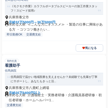
合同会社REALIZE
《モクモク作業》カラフルポータブルスピーカーの加工作業スタッ
フ！スピード採用♪
兵庫県養父市
月給32万5000円～36万5000円
求める人材: ≪こんな方にオススメ≫ ・製造の仕事に興味があ
る方 ・コツコツ働きたい...
即日勤務OK
交通費支給
気になる
契約社員
看護助手
但馬病院
但馬病院で温かい地域医療を支えませんか？未経験でも先輩が丁寧
にサポートし、あなたもきっと活...
兵庫県養父市八鹿町上網場
月給20万6400円以上
求める人材: 介護福祉士・実務者研修・介護職員基礎研修・初
任者研修・ホームヘルパー1...
交通費支給