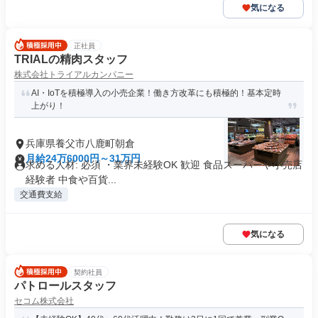
気になる
正社員
TRIALの精肉スタッフ
株式会社トライアルカンパニー
AI・IoTを積極導入の小売企業！働き方改革にも積極的！基本定時
上がり！
兵庫県養父市八鹿町朝倉
月給24万6000円～31万円
求める人材: 必須 ・業界未経験OK 歓迎 食品スーパーや小売店
経験者 中食や百貨...
交通費支給
気になる
契約社員
パトロールスタッフ
セコム株式会社