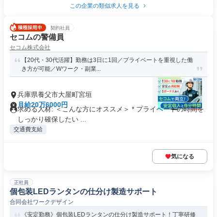
この企業の類似求人を見る
契約社員
セコムの警備員
セコム株式会社
【20代・30代活躍】勤務は3日に1回／プライベートを重視した働
き方が可能／Wワーク・副業...
兵庫県養父市大屋町宮垣
月給20万6000円
求める人材: ＜こんな方にオススメ＞ * プライベートの時間を
しっかり確保したい ...
交通費支給
気になる
正社員
個包装LEDランタンの仕分け製造サポート
合同会社ワークデザイン
《安定勤務》個包装LEDランタンの仕分け製造サポート！丁寧研修