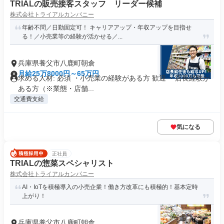
TRIALの販売接客スタッフ リーダー候補
株式会社トライアルカンパニー
年齢不問／日勤固定可！ キャリアアップ・年収アップを目指せ
る！／小売業等の経験が活かせる／...
兵庫県養父市八鹿町朝倉
月給25万8000円～65万円
求める人材: 必須 ・小売業の経験がある方 歓迎 ・店長経験が
ある方（※業態・店舗...
交通費支給
気になる
正社員
TRIALの惣菜スペシャリスト
株式会社トライアルカンパニー
AI・IoTを積極導入の小売企業！働き方改革にも積極的！基本定時
上がり！
兵庫県養父市八鹿町朝倉