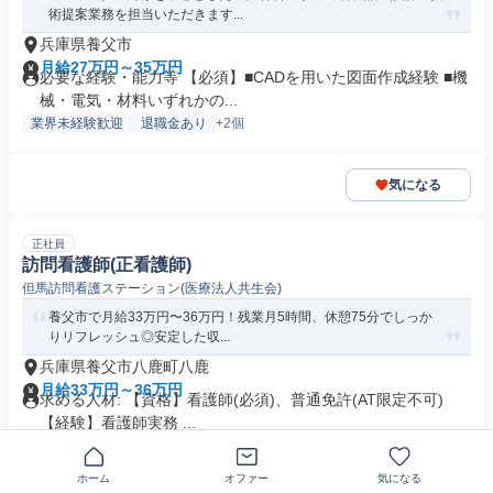
術提案業務を担当いただきます...
兵庫県養父市
月給27万円～35万円
必要な経験・能力等 【必須】■CADを用いた図面作成経験 ■機
械・電気・材料いずれかの...
業界未経験歓迎
退職金あり
+2個
気になる
正社員
訪問看護師(正看護師)
但馬訪問看護ステーション(医療法人共生会)
養父市で月給33万円〜36万円！残業月5時間、休憩75分でしっか
りリフレッシュ◎安定した収...
兵庫県養父市八鹿町八鹿
月給33万円～36万円
求める人材: 【資格】看護師(必須)、普通免許(AT限定不可)
【経験】看護師実務 ...
即日勤務OK
交通費支給
ホーム
オファー
気になる