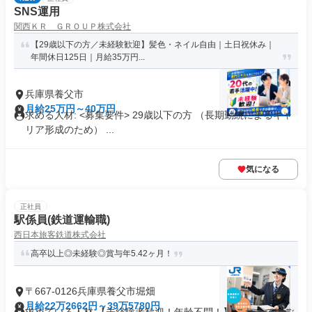
SNS運用
関西ＫＲ ＧＲＯＵＰ株式会社
【29歳以下の方／未経験歓迎】髪色・ネイル自由｜土日祝休み｜
年間休日125日｜月給35万円...
兵庫県養父市
月給25万円～40万円
求める人材: <募集要件> 29歳以下の方 （長期勤続によるキャ
リア形成のため） ...
気になる
正社員
駅係員(鉄道運輸職)
西日本旅客鉄道株式会社
高卒以上◎未経験◎賞与年5.42ヶ月！
〒667-0126兵庫県養父市堀畑
月給22万2662円～39万5780円