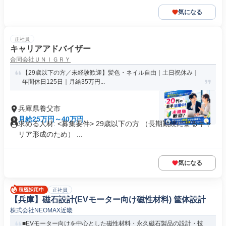
気になる
正社員
キャリアアドバイザー
合同会社ＵＮＩＧＲＹ
【29歳以下の方／未経験歓迎】髪色・ネイル自由｜土日祝休み｜
年間休日125日｜月給35万円...
兵庫県養父市
月給25万円～40万円
求める人材: <募集要件> 29歳以下の方 （長期勤続によるキャ
リア形成のため） ...
気になる
正社員
【兵庫】磁石設計(EVモーター向け磁性材料) 筐体設計
株式会社NEOMAX近畿
■EVモーター向けを中心とした磁性材料・永久磁石製品の設計・技