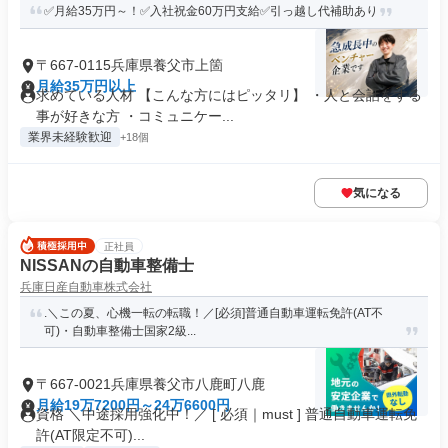
✅月給35万円～！✅入社祝金60万円支給✅引っ越し代補助あり
〒667-0115兵庫県養父市上箇
月給35万円以上
求めている人材 【こんな方にはピッタリ】 ・人と会話をする
事が好きな方 ・コミュニケー...
業界未経験歓迎
+18個
気になる
正社員
NISSANの自動車整備士
兵庫日産自動車株式会社
.＼この夏、心機一転の転職！／[必須]普通自動車運転免許(AT不
可)・自動車整備士国家2級...
〒667-0021兵庫県養父市八鹿町八鹿
月給19万7200円～24万6600円
資格 ＼中途採用強化中！／ [ 必須｜must ] 普通自動車運転免
許(AT限定不可)...