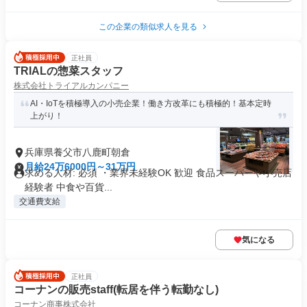
この企業の類似求人を見る
正社員
TRIALの惣菜スタッフ
株式会社トライアルカンパニー
AI・IoTを積極導入の小売企業！働き方改革にも積極的！基本定時
上がり！
兵庫県養父市八鹿町朝倉
月給24万6000円～31万円
求める人材: 必須 ・業界未経験OK 歓迎 食品スーパーや小売店
経験者 中食や百貨...
交通費支給
気になる
正社員
コーナンの販売staff(転居を伴う転勤なし)
コーナン商事株式会社