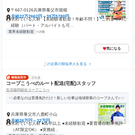
〒667-0126兵庫県養父市堀畑
月給22万2662円～39万5780円
求めている人材 【未経験者歓迎！年齢不問！】 これまでのご
経験（パート・アルバイトも可...
業界未経験歓迎
+14個
気になる
この企業の類似求人を見る
正社員
コープこうべのルート配送(宅配)スタッフ
生活協同組合コープこうべ
必要なのは普通免許だけ！新しい仕事は地域密着のコープさんで♪
兵庫県養父市八鹿町小山
月給26万円～32万円
求めている人材 ●高卒以上 ●未経験歓迎 ●要普通自動車免許
（AT限定OK） ●実務経...