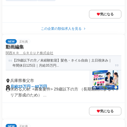
気になる
この企業の類似求人を見る
NEW
正社員
動画編集
関西ＫＲ ＧＲＯＵＰ株式会社
【29歳以下の方／未経験歓迎】髪色・ネイル自由｜土日祝休み｜
年間休日125日｜月給35万円...
兵庫県養父市
月給25万円～40万円
求める人材: <募集要件> 29歳以下の方 （長期勤続によるキャ
リア形成のため） ...
気になる
NEW
正社員