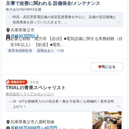
主導で改善に関われる 設備保全/メンテナンス
株式会社NEOMAX近畿
特高・高圧受変電設備の保安監督業務を中心に、設備の安定稼働と
改善推進を担っていただきます。...
兵庫県養父市
月給30万円以上
必要な経験・能力等 【必須】■電気設備に関する実務経験（目
安3年以上） 【歓迎】■電気...
業界未経験歓迎
退職金あり
+2個
気になる
正社員
TRIALの青果スペシャリスト
株式会社トライアルカンパニー
AI・IoTを積極導入の小売企業！働き方改革にも積極的！基本定時
上がり！
兵庫県養父市八鹿町朝倉
月給28万2000円～40万円