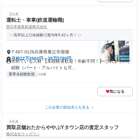
正社員
運転士・車掌(鉄道運輸職)
西日本旅客鉄道株式会社
高卒以上◎未経験◎賞与年5.42ヶ月！
〒667-0126兵庫県養父市堀畑
月給22万2662円～39万5780円
求めている人材 【未経験者歓迎！年齢不問！】 これまでのご
経験（パート・アルバイトも可...
業界未経験歓迎
+16個
気になる
この企業の類似求人を見る
正社員
買取店舗おたからややぶYタウン店の査定スタッフ
株式会社ウィズワン