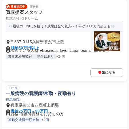
正社員
買取提案スタッフ
株式会社FGドリーム
最後の一押しを担う！成果は全て収入へ！年収2000万円超えも
〒667-0115兵庫県養父市上箇
月給50万円以上
求めている人材 ●Business-level Japanese is require...
業界未経験歓迎
歩合給あり
+24個
気になる
正社員
一般病院の看護師/常勤・夜勤有り
但馬病院
兵庫県養父市八鹿町上網場
月給25万円～33万円
資格 看護師資格をお持ちの方
通勤交通費全額支給
+4個