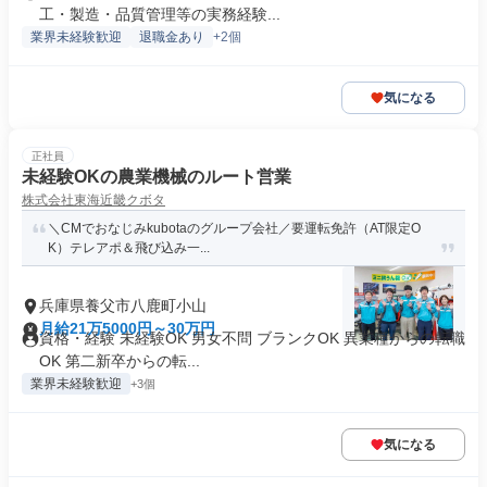
工・製造・品質管理等の実務経験...
業界未経験歓迎
退職金あり
+2個
気になる
正社員
未経験OKの農業機械のルート営業
株式会社東海近畿クボタ
＼CMでおなじみkubotaのグループ会社／要運転免許（AT限定O
K）テレアポ＆飛び込み一...
兵庫県養父市八鹿町小山
月給21万5000円～30万円
資格・経験 未経験OK 男女不問 ブランクOK 異業種からの転職
OK 第二新卒からの転...
業界未経験歓迎
+3個
気になる