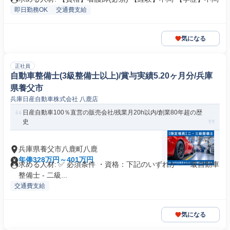
即日勤務OK
交通費支給
気になる
正社員
自動車整備士(3級整備士以上)/賞与実績5.20ヶ月分/兵庫
県養父市
兵庫日産自動車株式会社 八鹿店
日産自動車100％直営の販売会社/残業月20h以内/創業80年超の歴
史
兵庫県養父市八鹿町八鹿
年俸328万円～401万円
求める人材: ✅ 必須条件 ・資格：下記のいずれか - 一級自動車
整備士 - 二級...
交通費支給
気になる