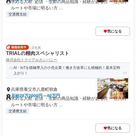
求める人材: 必須 ・生鮮の商品知識・経験がある方 ・仕入れ
ルートや市場に明るい方 ...
交通費支給
気になる
正社員
TRIALの精肉スペシャリスト
株式会社トライアルカンパニー
AI・IoTを積極導入の小売企業！働き方改革にも積極的！基本定時
上がり！
兵庫県養父市八鹿町朝倉
月給28万2000円～40万円
求める人材: 必須 ・生鮮の商品知識・経験がある方 ・仕入れ
ルートや市場に明るい方 ...
交通費支給
気になる