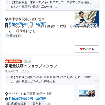
【未経験歓迎】年齢不問／キャリアアップ・年収アップを目指せ
る！／小売業等の経験が活かせる／...
兵庫県養父市八鹿町朝倉
月給20万6000円～65万円
求める人材: 必須 ・業界未経験OK 歓迎 ・小売業の経験がある
方 ・店長経験があ...
交通費支給
気になる
正社員
家電量販店のショップスタッフ
株式会社エディオン
働きやすさが自慢の職場◎最新家電にいつでも触れられる環境で
す。割引制度などの嬉しい待遇もあ...
〒667-0115兵庫県養父市上箇
月給25万4030円～30万円
資格取得支援あり
賞与あり
+2個