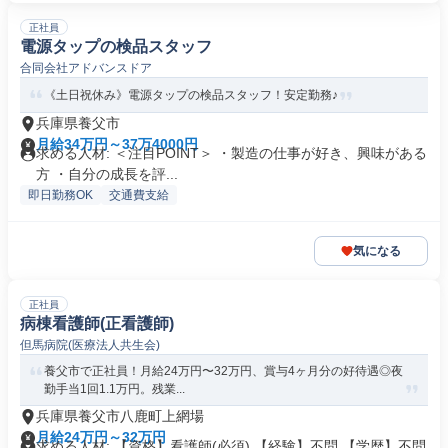
正社員
電源タップの検品スタッフ
合同会社アドバンスドア
《土日祝休み》電源タップの検品スタッフ！安定勤務♪
兵庫県養父市
月給34万円～37万4000円
求める人材: ＜注目POINT＞ ・製造の仕事が好き、興味がある
方 ・自分の成長を評...
即日勤務OK
交通費支給
気になる
正社員
病棟看護師(正看護師)
但馬病院(医療法人共生会)
養父市で正社員！月給24万円〜32万円、賞与4ヶ月分の好待遇◎夜
勤手当1回1.1万円。残業...
兵庫県養父市八鹿町上網場
月給24万円～32万円
求める人材: 【資格】看護師(必須) 【経験】不問 【学歴】不問