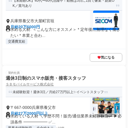
【未経験OK】40代〜60代活躍中！勤務は3日に1回で兼業・副業O
K／賞与あり
兵庫県養父市大屋町宮垣
月給20万6000円
求める人材: ＜こんな方にオススメ＞ * 定年後に無理なく働き
たい * 本業と合わ...
交通費支給
気になる
契約社員
週休3日制のスマホ販売・接客スタッフ
ＳＢモバイルサービス株式会社
未経験歓迎！週休3日／月給27万円以上✨イベントスタッフ
〒667-0000兵庫県養父市
月給27万2000円以上
求めている人材 ＼学歴不問！販売/通信業界未経験歓迎／ ▶必
須条件 ━━━━━━ ✅...