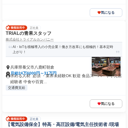
気になる
正社員
TRIALの青果スタッフ
株式会社トライアルカンパニー
AI・IoTを積極導入の小売企業！働き方改革にも積極的！基本定時
上がり！
兵庫県養父市八鹿町朝倉
月給24万6000円～31万円
求める人材: 必須 ・業界未経験OK 歓迎 食品スーパーや小売店
経験者 中食や百貨...
交通費支給
気になる
正社員
【電気設備保全】特高・高圧設備/電気主任技術者 /現場