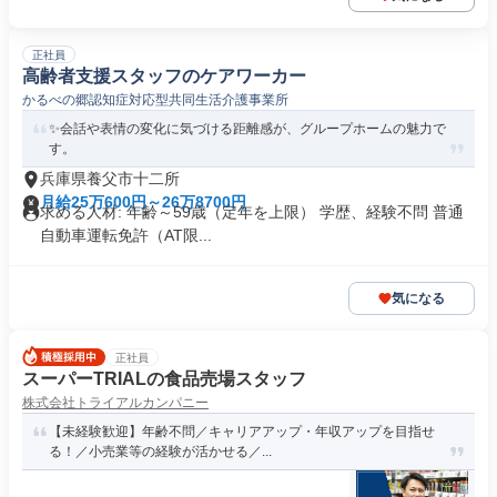
正社員
高齢者支援スタッフのケアワーカー
かるべの郷認知症対応型共同生活介護事業所
✨会話や表情の変化に気づける距離感が、グループホームの魅力で
す。
兵庫県養父市十二所
月給25万600円～26万8700円
求める人材: 年齢～59歳（定年を上限） 学歴、経験不問 普通
自動車運転免許（AT限...
気になる
正社員
スーパーTRIALの食品売場スタッフ
株式会社トライアルカンパニー
【未経験歓迎】年齢不問／キャリアアップ・年収アップを目指せ
る！／小売業等の経験が活かせる／...