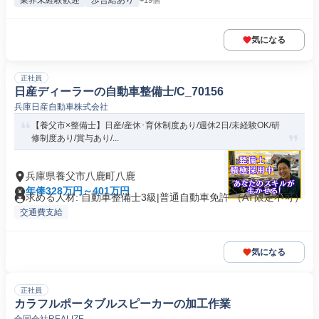
業界未経験歓迎
歩合給あり
+19個
気になる
正社員
日産ディーラーの自動車整備士/C_70156
兵庫日産自動車株式会社
【養父市×整備士】日産/産休･育休制度あり/週休2日/未経験OK/研
修制度あり/賞与あり/...
兵庫県養父市八鹿町八鹿
年俸328万円～401万円
求める人材: 自動車整備士3級|普通自動車免許 （AT限定不可）
交通費支給
気になる
正社員
カラフルポータブルスピーカーの加工作業