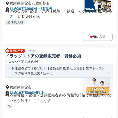
兵庫県養父市八鹿町朝倉
月給20万6000円～65万円
求める人材: 必須 ・業界未経験OK 歓迎 ・小売業の経験がある
方 ・店長経験があ...
交通費支給
気になる
正社員
ドラッグストアの登録販売者 資格必須
ウエルシア薬局株式会社
兵庫県養父市【養父駅】【登録販売者/求人/正社員】業界トップク
ラスの福利厚生充実！定年は6...
兵庫県養父市
月給19万5000円以上
応募資格 ＜必須＞登録販売者資格 資格取得後で実務経験がな
い方も歓迎！ ＼こんな方...
+2個