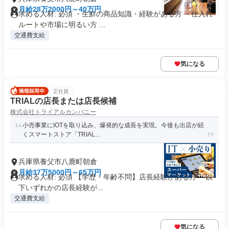
月給28万2000円～40万円
求める人材: 必須 ・生鮮の商品知識・経験がある方 ・仕入れ
ルートや市場に明るい方 ...
交通費支給
気になる
正社員
TRIALの店長または店長候補
株式会社トライアルカンパニー
小売事業にIOTを取り込み、爆発的な成長を実現。今後も出店が続
くスマートストア「TRIAL...
兵庫県養父市八鹿町朝倉
月給37万5000円～65万円
求める人材: 必須 【学歴・年齢不問】店長経験がある方 ～以
下いずれかの店長経験が...
交通費支給
気になる