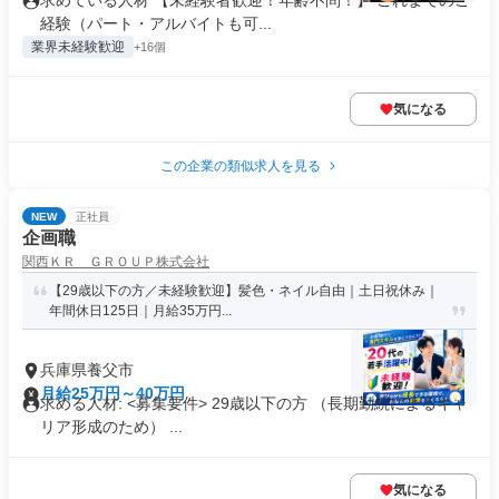
求めている人材 【未経験者歓迎！年齢不問！】 これまでのご
経験（パート・アルバイトも可...
業界未経験歓迎
+16個
気になる
この企業の類似求人を見る
NEW
正社員
企画職
関西ＫＲ ＧＲＯＵＰ株式会社
【29歳以下の方／未経験歓迎】髪色・ネイル自由｜土日祝休み｜
年間休日125日｜月給35万円...
兵庫県養父市
月給25万円～40万円
求める人材: <募集要件> 29歳以下の方 （長期勤続によるキャ
リア形成のため） ...
気になる