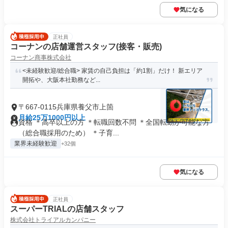
気になる
正社員
コーナンの店舗運営スタッフ(接客・販売)
コーナン商事株式会社
<未経験歓迎/総合職> 家賃の自己負担は「約1割」だけ！ 新エリア
開拓や、大阪本社勤務など...
〒667-0115兵庫県養父市上箇
月給25万1000円以上
資格 ＊高卒以上の方 ＊転職回数不問 ＊全国転勤が可能な方
（総合職採用のため） ＊子育...
業界未経験歓迎
+32個
気になる
正社員
スーパーTRIALの店舗スタッフ
株式会社トライアルカンパニー