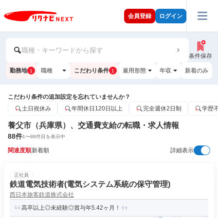
会員登録
ログイン
職種・キーワードから探す
条件保存
勤務地
職種
こだわり条件
雇用形態
年収
新着のみ
1
1
こだわり条件の追加設定を忘れていませんか？
土日祝休み
年間休日120日以上
完全週休2日制
学歴
養父市（兵庫県）、交通費支給の転職・求人情報
88
件
1
〜
88
件目を表示中
関連度順
新着順
詳細表示
正社員
鉄道電気技術者(電気システム系統の保守管理)
西日本旅客鉄道株式会社
高卒以上◎未経験◎賞与年5.42ヶ月！