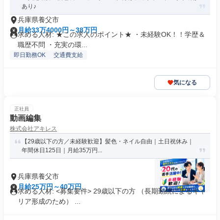
あり♪
兵庫県養父市
月給33万4000円～38万円
求める人材: ★この求人のポイント★ ・未経験OK！！学歴＆
職歴不問 ・充実の環...
即日勤務OK
交通費支給
気になる
正社員
動画編集
株式会社アキレス
【29歳以下の方／未経験歓迎】髪色・ネイル自由｜土日祝休み｜
年間休日125日｜月給35万円...
兵庫県養父市
月給25万円～40万円
求める人材: <募集要件> 29歳以下の方 （長期勤続によるキャ
リア形成のため） ...