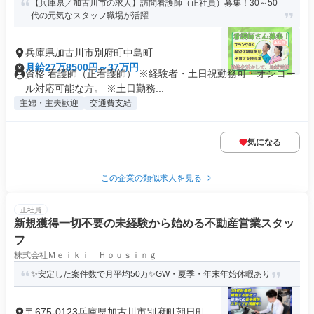
【兵庫県／加古川市の求人】訪問看護師（正社員）募集！30～50
代の元気なスタッフ職場が活躍...
兵庫県加古川市別府町中島町
月給27万8500円～37万円
資格 看護師（正看護師） ※経験者・土日祝勤務可・オンコー
ル対応可能な方。 ※土日勤務...
主婦・主夫歓迎
交通費支給
気になる
この企業の類似求人を見る
正社員
新規獲得一切不要の未経験から始める不動産営業スタッ
フ
株式会社Ｍｅｉｋｉ Ｈｏｕｓｉｎｇ
✨安定した案件数で月平均50万✨GW・夏季・年末年始休暇あり
〒675-0123兵庫県加古川市別府町朝日町