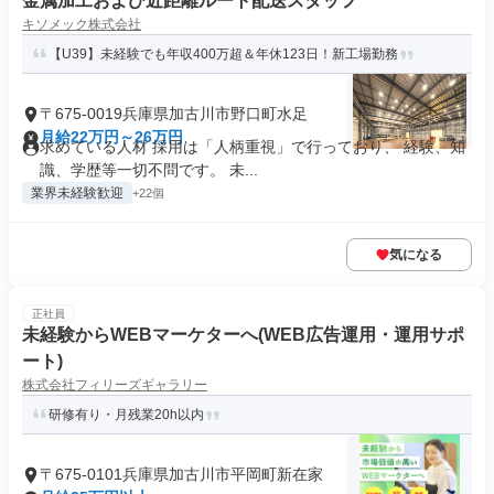
金属加工および近距離ルート配送スタッフ
キソメック株式会社
【U39】未経験でも年収400万超＆年休123日！新工場勤務
〒675-0019兵庫県加古川市野口町水足
月給22万円～26万円
求めている人材 採用は「人柄重視」で行っており、 経験、知
識、学歴等一切不問です。 未...
業界未経験歓迎
+22個
気になる
正社員
未経験からWEBマーケターへ(WEB広告運用・運用サポ
ート)
株式会社フィリーズギャラリー
研修有り・月残業20h以内
〒675-0101兵庫県加古川市平岡町新在家