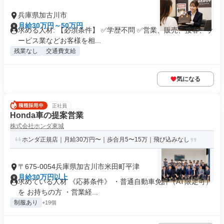
兵庫県加古川市
月給30万円～50万円
求める人材: 【必須条件】 ✅学歴不問 ✅営業、販売、接客、サ
ービス業などお客様を相...
残業なし
交通費支給
気になる
正社員
Honda車の提案営業
株式会社ホンダ東城
ホンダ正規店｜月給30万円〜｜歩合月5〜15万｜飛び込みなし
〒675-0054兵庫県加古川市米田町平津
月給30万円以上
求めている人材 《応募条件》 ・普通自動車免許（AT限定可）
を お持ちの方 ・営業経...
制服あり
+19個