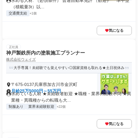
求める人材: （必須条件） 普通自動車免許 （歓迎） 準中型
（積載量3t）以...
交通費支給
+1個
気になる
正社員
神戸製鉄所内の塗装施工プランナー
株式会社ウェイズ
大手専属！未経験でも覚えやすい◎国家資格も取れる★土日祝休み
〒675-0137兵庫県加古川市金沢町
月給25万5000円～55万円
求めている人材 ★未経験者歓迎 ★職種・業界の経験不問 ★異
業種・異職種からの転職も大...
制服あり
業界未経験歓迎
+22個
気になる