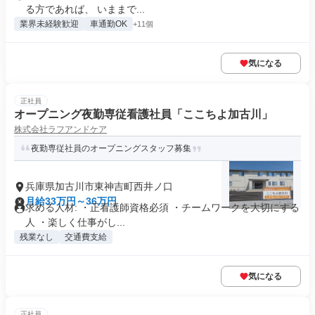
る方であれば、 いままで...
業界未経験歓迎
車通勤OK
+11個
気になる
正社員
オープニング夜勤専従看護社員「ここちよ加古川」
株式会社ラフアンドケア
夜勤専従社員のオープニングスタッフ募集
兵庫県加古川市東神吉町西井ノ口
月給33万円～36万円
求める人材: ・正看護師資格必須 ・チームワークを大切にする
人 ・楽しく仕事がし...
残業なし
交通費支給
気になる
正社員