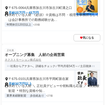
〒675-0064兵庫県加古川市加古川町溝之口
月給25万円～45万円
求めている人材 《必須》※資格は不問 ・税理士事務所もしく
は会計事務所での勤務経験があ...
年間休日120日以上
+20個
気になる
正社員
オープニング募集 人材の企画営業
ネクストモーション株式会社
社長からアナタへ。詳細をチェック✅平均月収54万～✅土日祝休
〒675-0101兵庫県加古川市平岡町新在家
月給30万円以上
求めている人材 ＼ 正社員デビューや初転職も応援 ／ ■未経験
歓迎 ＊特別な資格や知...
業界未経験歓迎
歩合給あり
+27個