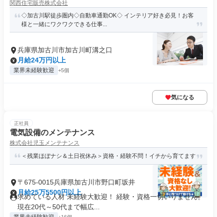
関西住宅販売株式会社
◇加古川駅徒歩圏内◇自動車通勤OK◇ インテリア好き必見！お客
様と一緒にワクワクできる仕事...
兵庫県加古川市加古川町溝之口
月給24万円以上
業界未経験歓迎
+5個
気になる
正社員
電気設備のメンテナンス
株式会社児玉メンテナンス
＜残業ほぼナシ＆土日祝休み＞資格・経験不問！イチから育てます
〒675-0015兵庫県加古川市野口町坂井
月給25万5500円以上
求めている人材 未経験大歓迎！ 経験・資格一切いりません。
現在20代～50代まで幅広...