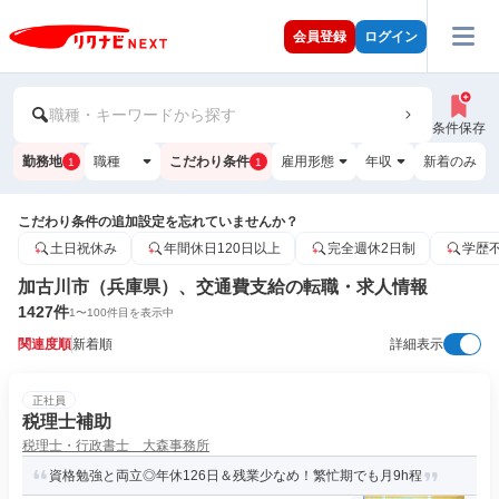
会員登録
ログイン
職種・キーワードから探す
条件保存
勤務地
職種
こだわり条件
雇用形態
年収
新着のみ
1
1
こだわり条件の追加設定を忘れていませんか？
土日祝休み
年間休日120日以上
完全週休2日制
学歴
加古川市（兵庫県）、交通費支給の転職・求人情報
1427
件
1
〜
100
件目を表示中
関連度順
新着順
詳細表示
正社員
税理士補助
税理士・行政書士 大森事務所
資格勉強と両立◎年休126日＆残業少なめ！繁忙期でも月9h程