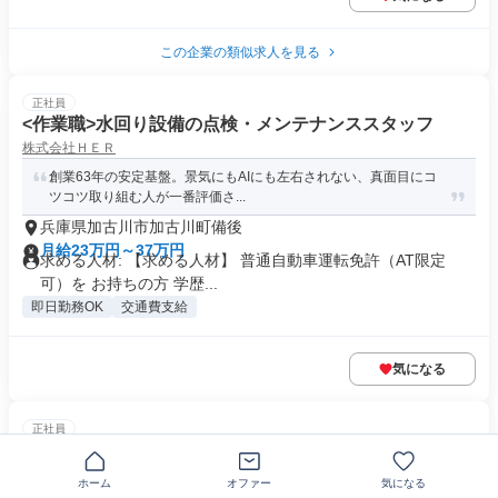
この企業の類似求人を見る
正社員
<作業職>水回り設備の点検・メンテナンススタッフ
株式会社ＨＥＲ
創業63年の安定基盤。景気にもAIにも左右されない、真面目にコ
ツコツ取り組む人が一番評価さ...
兵庫県加古川市加古川町備後
月給23万円～37万円
求める人材: 【求める人材】 普通自動車運転免許（AT限定
可）を お持ちの方 学歴...
即日勤務OK
交通費支給
気になる
正社員
食品工場の製造管理
オーマイ株式会社
ホーム
オファー
気になる