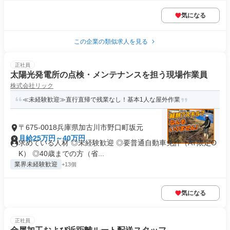
気になる
この企業の類似求人を見る
正社員
太陽光発電所の点検・メンテナンスを担う現場作業員
株式会社リック
≪未経験歓迎≫直行直帰で残業なし！基本1人な屋外作業
〒675-0018兵庫県加古川市野口町坂元
月給25万円～40万円
求めている人材 ◎未経験歓迎 ◎要普通自動車免許（AT限定O
K） ◎40歳までの方（省...
業界未経験歓迎
+13個
気になる
正社員