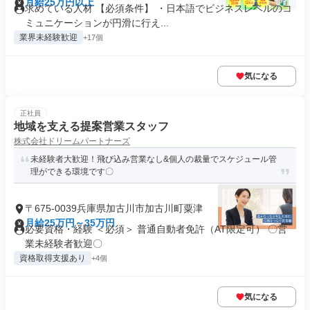
月給25万円以上
求めている人材 【必須条件】 ・日本語でビジネスレベルのコ
ミュニケーションが円滑に行え...
業界未経験歓迎
+17個
気になる
正社員
地域を支える提案営業スタッフ
株式会社ドリームパートナーズ
未経験者大歓迎！飛び込み営業なし&個人の裁量でスケジュール管
理ができる環境です〇
〒675-0039兵庫県加古川市加古川町粟津
月給25万円～35万円
必要資格・経験 ＜必須＞ 普通自動者免許（AT限定可） 〇営
業未経験者歓迎〇
資格取得支援あり
+4個
気になる