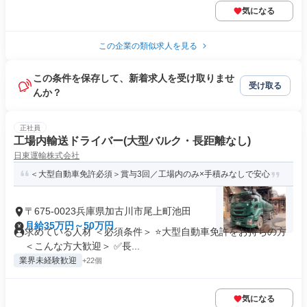
気になる
この企業の類似求人を見る
この条件を保存して、新着求人を受け取りませ
受け取る
んか？
正社員
工場内輸送ドライバー(大型バルク・長距離なし)
日東運輸株式会社
＜大型自動車免許必須＞賞与3回／工場内のみ×手積みなしで安心
〒675-0023兵庫県加古川市尾上町池田
月給35万円～50万円
求めている人材 ＜必須条件＞ ⭐大型自動車免許をお持ちの方
＜こんな方大歓迎＞ ✅長...
業界未経験歓迎
+22個
気になる