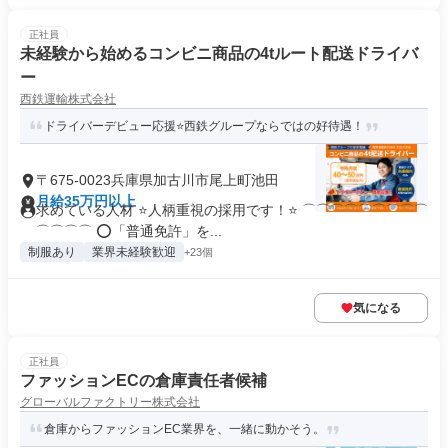
正社員
未経験から始めるコンビニ商品の4tルート配送ドライバ
ー
西鉄運輸株式会社
ドライバーデビュー応援⭐西鉄グループならではの好待遇！
〒675-0023兵庫県加古川市尾上町池田
月給35万円以上
求めている人材 ⭐人柄重視の採用です！⭐ ⌒⌒⌒⌒⌒⌒⌒⌒⌒
⌒⌒⌒⌒ ⭕「普通免許」を...
制服あり
業界未経験歓迎
+23個
気になる
正社員
ファッションECの倉庫責任者候補
グローバルファクトリー株式会社
倉庫からファッションEC業界を、一緒に動かそう。