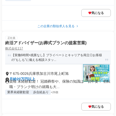
気になる
この企業の類似求人を見る
正社員
終活アドバイザー(お葬式プランの提案営業)
株式会社117
【実働6時間×残業なし】プライベートとキャリアを両立◎お客様
の“もしも”に備える相談スタッ...
〒675-0026兵庫県加古川市尾上町旭
月給20万円以上
資格 未経験歓迎！ 冠婚葬祭や、保険の知識は一切不要！ 初転
職・ブランク明けの就職も大...
業界未経験歓迎
歩合給あり
+26個
気になる