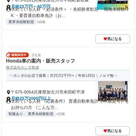
〒675-0101兵庫県加古川市平岡町新在家
月給25万円～40万円
求めている人材 ＜必須条件＞ ・未経験者歓迎 ・職種未経験O
K ・要普通自動車免許（お...
業界未経験歓迎
+16個
気になる
正社員
Honda車の案内・販売スタッフ
株式会社ホンダ東城
ホンダのお店で接客｜月25万2千円〜｜年休120日｜ノルマ無
〒675-0054兵庫県加古川市米田町平津
月給25万2000円以上
求めている人材 《応募条件》 普通自動車免許（AT限定可）を
お持ちの方 《こんな方...
制服あり
業界未経験歓迎
+22個
気になる