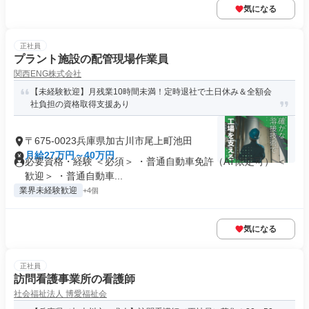
気になる
正社員
プラント施設の配管現場作業員
関西ENG株式会社
【未経験歓迎】月残業10時間未満！定時退社で土日休み＆全額会
社負担の資格取得支援あり
〒675-0023兵庫県加古川市尾上町池田
月給27万円～40万円
必要資格・経験 ＜必須＞ ・普通自動車免許（AT限定可） ＜
歓迎＞ ・普通自動車...
業界未経験歓迎
+4個
気になる
正社員
訪問看護事業所の看護師
社会福祉法人 博愛福祉会