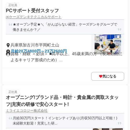
正社員
PCサポート受付スタッフ
㈱ケーズデンキテクニカルサポート
★オープン予定★＼「がんばらない経営」ケーズデンキグループで
働きませんか？／
兵庫県加古川市平岡町土山
月給20万4800円～23万2600円
資格・経験 ＜必須＞ ■高卒以上、45歳未満の方 （長期勤続に
よるキャリア形成のため）...
気になる
正社員
オープニング!ブランド品・時計・貴金属の買取スタッ
フ|充実の研修で安心スタート!
ミライエコロジー株式会社
月給30万円スタート！インセンティブあり(月収50万円以上可能！)
未経験大歓迎！充実した研...