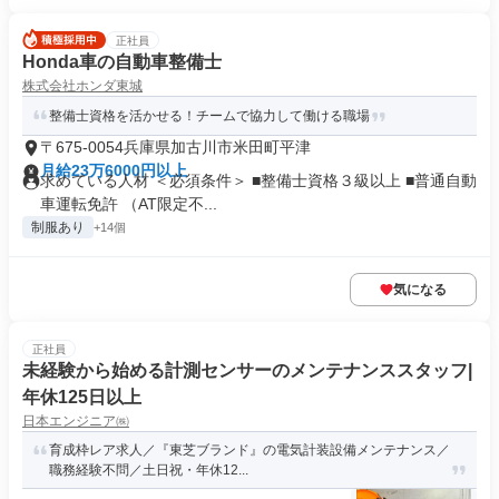
正社員
Honda車の自動車整備士
株式会社ホンダ東城
整備士資格を活かせる！チームで協力して働ける職場
〒675-0054兵庫県加古川市米田町平津
月給23万6000円以上
求めている人材 ＜必須条件＞ ■整備士資格３級以上 ■普通自動
車運転免許 （AT限定不...
制服あり
+14個
気になる
正社員
未経験から始める計測センサーのメンテナンススタッフ|
年休125日以上
日本エンジニア㈱
育成枠レア求人／『東芝ブランド』の電気計装設備メンテナンス／
職務経験不問／土日祝・年休12...