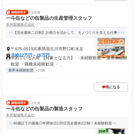
正社員
一斗缶などの缶製品の生産管理スタッフ
本州製罐株式会社
【完全週休二日制】計画力を活かして、モノづくりを支える仕事✨
〒675-0019兵庫県加古川市野口町水足
月給22万円～26万円
求めている人材 【対象となる方】 ・未経験歓迎 ・業界未経験
歓迎 ・職種未経験歓迎 ・...
業界未経験歓迎
+27個
気になる
正社員
一斗缶などの缶製品の製造スタッフ
本州製罐株式会社
40歳以下の募集◎年間休日120日完全週休2日制！未経験歓迎