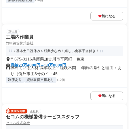
業界未経験歓迎
+16個
気になる
正社員
工場内作業員
竹中鋼管株式会社
＜基本土日祝休み＞残業少なめ！嬉しい食事手当付き！
〒675-0116兵庫県加古川市平岡町一色東
月給23万4000円～30万8000円
求めている人材 高卒以上・経験不問！ 年齢の条件と理由：あ
り（例外事由3号のイ・45...
制服あり
資格取得支援あり
+12個
気になる
正社員
セコムの機械警備サービススタッフ
セコム株式会社