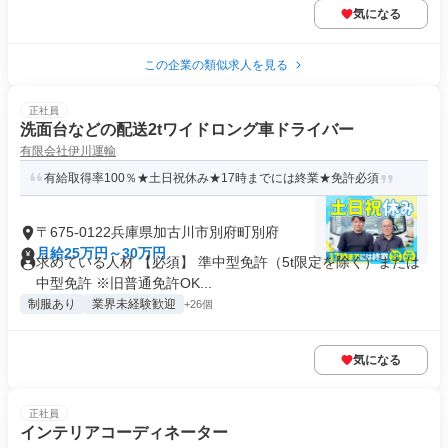
気になる
この企業の類似求人を見る
正社員
洗面台などの配送2tワイドロング車ドライバー
有限会社伊川運輸
有給取得率100％★土日祝休み★17時までには終業★免許必須
〒675-0122兵庫県加古川市別府町別府
月給25万円～30万円
求めている人材 【必須】 準中型免許（5t限定を除く）または
中型免許 ※旧普通免許OK...
制服あり
業界未経験歓迎
+26個
気になる
正社員
インテリアコーディネーター