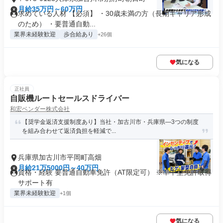
月給35万円～60万円
求めている人材 【必須】 ・30歳未満の方（長期キャリア形成
のため） ・要普通自動...
業界未経験歓迎
歩合給あり
+26個
気になる
正社員
自販機ルートセールスドライバー
和宏ベンダー株式会社
【奨学金返済支援制度あり】当社・加古川市・兵庫県―3つの制度
を組み合わせて返済負担を軽減で...
兵庫県加古川市平岡町高畑
月給21万5000円～40万円
資格・経験 要普通自動車免許（AT限定可） ※準中型免許取得
サポート有
業界未経験歓迎
+1個
気になる