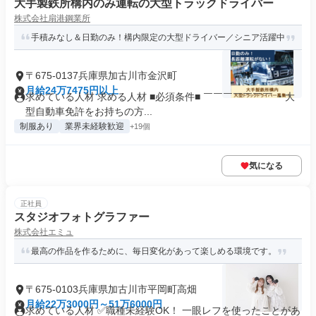
大手製鉄所構内のみ運転の大型トラックドライバー
株式会社扇港鋼業所
手積みなし＆日勤のみ！構内限定の大型ドライバー／シニア活躍中
〒675-0137兵庫県加古川市金沢町
月給24万7475円以上
求めている人材 求める人材 ■必須条件■ ￣￣￣￣￣￣￣ ・大
型自動車免許をお持ちの方...
制服あり
業界未経験歓迎
+19個
気になる
正社員
スタジオフォトグラファー
株式会社エミュ
最高の作品を作るために、毎日変化があって楽しめる環境です。
〒675-0103兵庫県加古川市平岡町高畑
月給22万3000円～51万6000円
求めている人材 ✅職種未経験OK！ 一眼レフを使ったことがあ