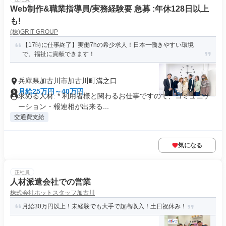
Web制作&職業指導員/実務経験要 急募 :年休128日以上
も!
(株)GRIT GROUP
【17時に仕事終了】実働7hの希少求人！日本一働きやすい環境
で、福祉に貢献できます！
兵庫県加古川市加古川町溝之口
月給25万円～40万円
求める人材: * 利用者様と関わるお仕事ですので、コミュニケ
ーション・報連相が出来る...
交通費支給
気になる
正社員
人材派遣会社での営業
株式会社ホットスタッフ加古川
月給30万円以上！未経験でも大手で超高収入！土日祝休み！