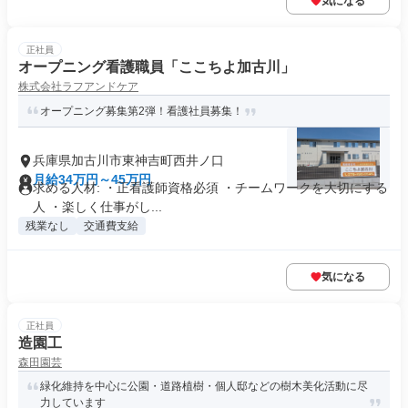
気になる
正社員
オープニング看護職員「ここちよ加古川」
株式会社ラフアンドケア
オープニング募集第2弾！看護社員募集！
兵庫県加古川市東神吉町西井ノ口
月給34万円～45万円
求める人材: ・正看護師資格必須 ・チームワークを大切にする
人 ・楽しく仕事がし...
残業なし
交通費支給
気になる
正社員
造園工
森田園芸
緑化維持を中心に公園・道路植樹・個人邸などの樹木美化活動に尽
力しています