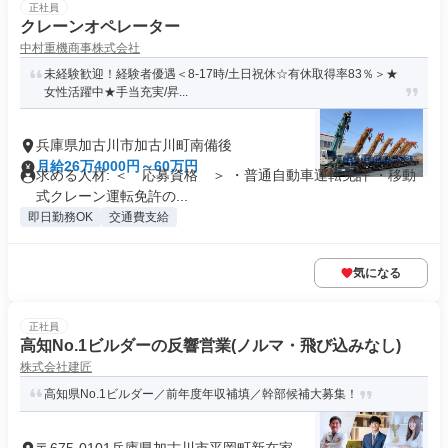
正社員
クレーンオペレーター
中村重機商事株式会社
未経験歓迎！経験者優遇＜8-17時/土日祝休☆有休取得率83％＞★
女性活躍中★手当充実/昇...
兵庫県加古川市加古川町南備後
月給26万4000円～60万円
求める人材: ＜ 応募資格 ＞ ・普通自動車運転免許 ・移動
式クレーン運転免許の...
即日勤務OK
交通費支給
気になる
正社員
高知No.1ビルダーの反響営業(ノルマ・飛び込みなし)
株式会社建匠
高知県No.1ビルダー／前年度年収補填／幹部候補大募集！