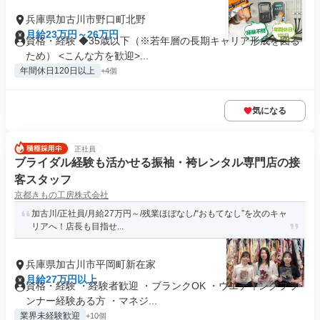
兵庫県加古川市野口町北野
月給23万円～26万円
資格・経験 ◆35歳以下（※若年層の長期キャリア形成を図る
ため） <こんな方を歓迎>...
年間休日120日以上
+4個
気になる
正社員
ブライダル経験も活かせる振袖・袴レンタル専門店の接
客スタッフ
京都きもの工房株式会社
加古川/正社員/月給27万円～/残業ほぼなし/“おもてなし”を次のキャ
リアへ！店長も目指せ...
兵庫県加古川市平岡町新在家
月給27万円以上
資格・経験 ・経験者歓迎 ・ブランクOK ・ウエディングプラ
ンナー経験ある方 ・マネジ...
業界未経験歓迎
+10個