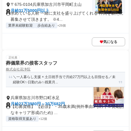
〒675-0104兵庫県加古川市平岡町土山
月給31万5000円以上
求めている人材 一緒に支社を盛り上げてくれる 仲間を新たに
募集させて頂きます。 ※4...
業界未経験歓迎
歩合給あり
+26個
気になる
正社員
葬儀業界の接客スタッフ
株式会社花浄院
＼一人暮らし支援 × 土日祝手当で月給27万円以上も目指せる／未
経験OK✨日勤のみ✨残業月...
兵庫県加古川市野口町水足
月給23万3980円～30万682円
【応募資格】 【必須】 ・35歳未満(例外事由3号のイ※長期的
なキャリア形成のため) ...
資格取得支援あり
+12個