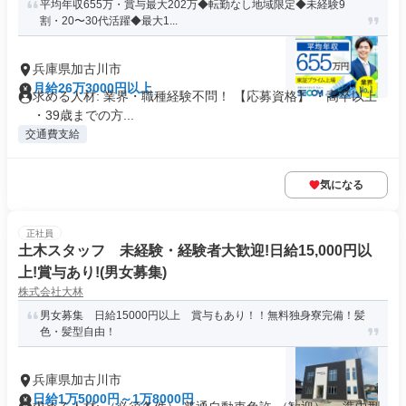
平均年収655万・賞与最大202万◆転勤なし地域限定◆未経験9
割・20〜30代活躍◆最大1...
兵庫県加古川市
月給26万3000円以上
求める人材: 業界・職種経験不問！ 【応募資格】 ・高卒以上
・39歳までの方...
交通費支給
気になる
正社員
土木スタッフ 未経験・経験者大歓迎!日給15,000円以
上!賞与あり!(男女募集)
株式会社大林
男女募集 日給15000円以上 賞与もあり！！無料独身寮完備！髪
色・髪型自由！
兵庫県加古川市
日給1万5000円～1万8000円