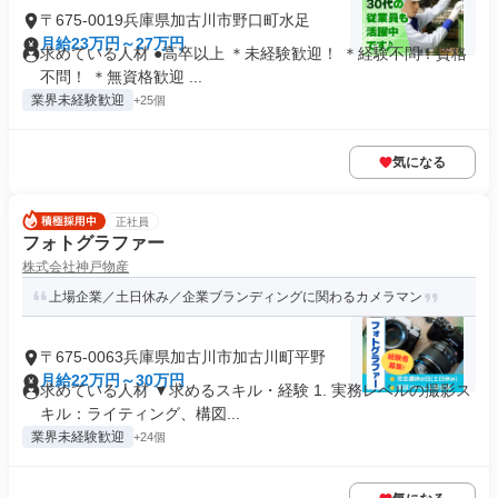
〒675-0019兵庫県加古川市野口町水足
月給23万円～27万円
求めている人材 ●高卒以上 ＊未経験歓迎！ ＊経験不問！資格
不問！ ＊無資格歓迎 ...
業界未経験歓迎
+25個
気になる
正社員
フォトグラファー
株式会社神戸物産
上場企業／土日休み／企業ブランディングに関わるカメラマン
〒675-0063兵庫県加古川市加古川町平野
月給22万円～30万円
求めている人材 ▼求めるスキル・経験 1. 実務レベルの撮影ス
キル：ライティング、構図...
業界未経験歓迎
+24個