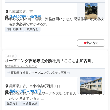
兵庫県加古川市
月給30万円～40万円
求める人材: 特に経験・資格は問いません 現場作業のため体力
も多少必要ですがやる気...
即日勤務OK
残業なし
気になる
正社員
オープニング夜勤専従介護社員「ここちよ加古川」
株式会社ラフアンドケア
夜勤専従社員のオープニングスタッフ募集
兵庫県加古川市東神吉町西井ノ口
月給26万円～30万円
求める人材: ・チームワークを大切にする人 ・楽しく仕事がし
たいと考えている人 ...
残業なし
交通費支給