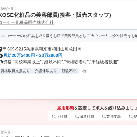
契約社員
KOSE化粧品の美容部員(接客・販売スタッフ)
コーセー化粧品販売株式会社
コーセーの化粧品を取り扱うお店で美容部員として カウンセリングや販売をお
〒669-5215兵庫県朝来市和田山町枚田岡
月給20万5400円～23万2900円
資格 "高校卒業以上","経験不問","未経験者可","未経験者歓迎"...
資格取得支援あり
介護休暇あり
経験不問
+6個
雇用形態
を設定して求人を絞り込みまし
正社員
派遣社員
業務委託
契
正社員