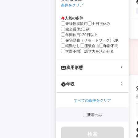
条件をクリア
人気の条件
未経験者歓迎
土日祝休み
完全週休2日制
年間休日120日以上
在宅勤務（リモートワーク）OK
転勤なし
服装自由
年齢不問
学歴不問
語学力を活かせる
雇用形態
年収
すべての条件をクリア
新着のみ
検索