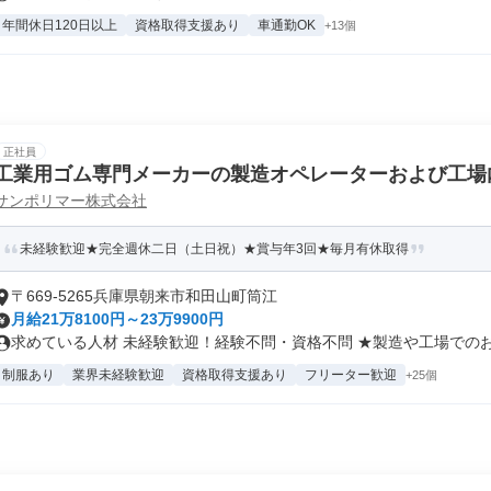
年間休日120日以上
資格取得支援あり
車通勤OK
+13個
正社員
工業用ゴム専門メーカーの製造オペレーターおよび工場
サンポリマー株式会社
未経験歓迎★完全週休二日（土日祝）★賞与年3回★毎月有休取得
〒669-5265兵庫県朝来市和田山町筒江
月給21万8100円～23万9900円
求めている人材 未経験歓迎！経験不問・資格不問 ★製造や工場でのお仕
制服あり
業界未経験歓迎
資格取得支援あり
フリーター歓迎
+25個