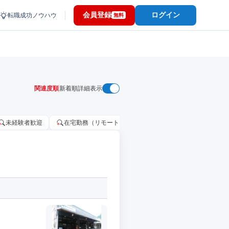
会員登録
ログイン
転職成功ノウハウ
無料
関連度順
新着順
詳細表示
未経験者歓迎
在宅勤務（リモートワーク）OK
家賃補助・住宅手当