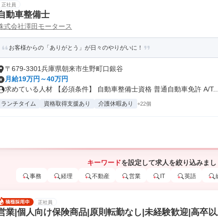
正社員
自動車整備士
株式会社澤田モータース
お客様からの「ありがとう」が日々のやりがいに！
〒679-3301兵庫県朝来市生野町口銀谷
月給19万円～40万円
求めている人材 【必須条件】 自動車整備士資格 普通自動車免許 A/T..
ランチタイム
資格取得支援あり
介護休暇あり
+22個
キーワード
を設定して求人を絞り込みまし
事務
経理
不動産
営業
IT
英語
正社員
営業|個人向け保険商品|原則転勤なし|未経験歓迎|高卒以