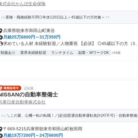
株式会社かんぽ生命保険
業種・職種経験不問◎年休120日以上＜45歳以下の方対象＞
兵庫県朝来市和田山町東谷
月給25万6800円～31万350円
求めている人材 未経験歓迎／人物重視 【必須】 ◎45歳以下の方（3..
制服あり
業界未経験歓迎
ランチタイム
副業・WワークOK
+34個
正社員
NISSANの自動車整備士
兵庫日産自動車株式会社
.＼この夏、心機一転の転職！／[必須]普通自動車運転免許(AT不可)・自動車整備士
〒669-5215兵庫県朝来市和田山町枚田岡
月給19万7200円～24万6600円