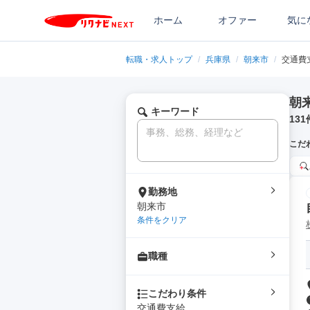
ホーム
オファー
気に
転職・求人トップ
/
兵庫県
/
朝来市
/
交通費
朝
キーワード
131
こだ
勤務地
朝来市
条件をクリア
職種
こだわり条件
交通費支給