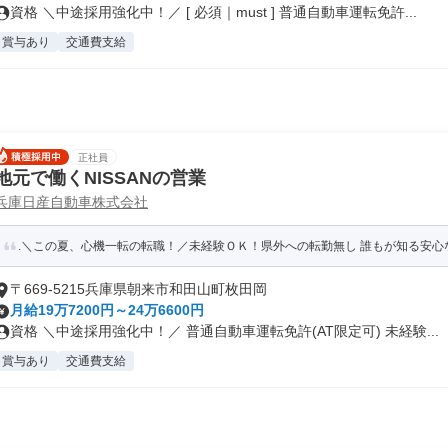
資格 ＼中途採用強化中！／ [ 必須｜must ] 普通自動車運転免許...
賞与あり
交通費支給
正社員
地元で働くNISSANの営業
兵庫日産自動車株式会社
.＼この夏、心機一転の転職！／未経験ＯＫ！県外への転勤無し 誰もが知る安心な会
〒669-5215兵庫県朝来市和田山町枚田岡
月給19万7200円～24万6600円
資格 ＼中途採用強化中！／ 普通自動車運転免許(AT限定可) 未経験...
賞与あり
交通費支給