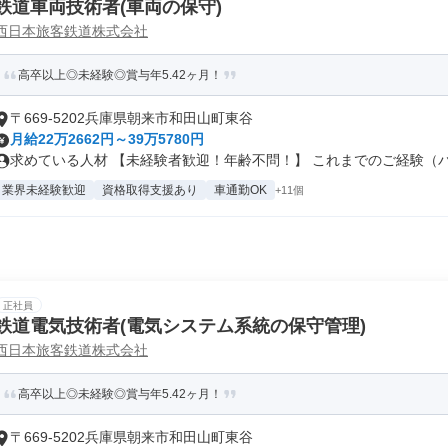
鉄道車両技術者(車両の保守)
西日本旅客鉄道株式会社
高卒以上◎未経験◎賞与年5.42ヶ月！
〒669-5202兵庫県朝来市和田山町東谷
月給22万2662円～39万5780円
求めている人材 【未経験者歓迎！年齢不問！】 これまでのご経験（パー
業界未経験歓迎
資格取得支援あり
車通勤OK
+11個
正社員
鉄道電気技術者(電気システム系統の保守管理)
西日本旅客鉄道株式会社
高卒以上◎未経験◎賞与年5.42ヶ月！
〒669-5202兵庫県朝来市和田山町東谷