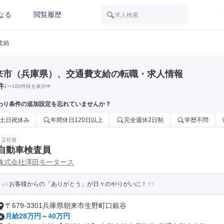
なる
閲覧履歴
求人検索
支給
来市（兵庫県）、交通費支給の転職・求人情報
件
1
〜
100
件目を表示中
わり条件の追加設定を忘れていませんか？
土日祝休み
年間休日120日以上
完全週休2日制
学歴不問
正社員
自動車検査員
株式会社澤田モータース
お客様からの「ありがとう」が日々のやりがいに！
〒679-3301兵庫県朝来市生野町口銀谷
月給28万円～40万円