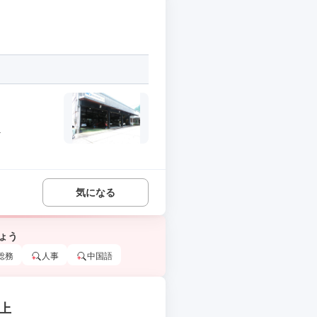
.
気になる
ょう
総務
人事
中国語
上