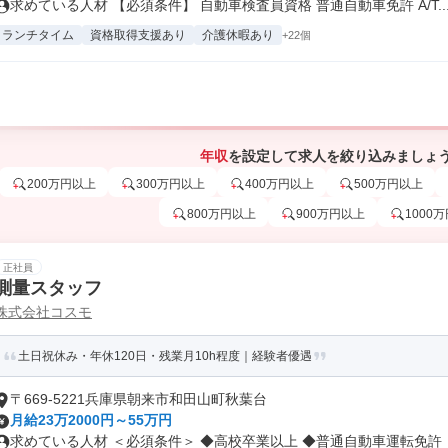
求めている人材 【必須条件】 自動車検査員資格 普通自動車免許 A/T..
ランチタイム
資格取得支援あり
介護休暇あり
+22個
年収
を設定して求人を絞り込みましょ
200万円以上
300万円以上
400万円以上
500万円以上
800万円以上
900万円以上
1000
正社員
測量スタッフ
株式会社コスモ
土日祝休み・年休120日・残業月10h程度｜経験者優遇
〒669-5221兵庫県朝来市和田山町秋葉台
月給23万2000円～55万円
求めている人材 ＜必須条件＞ ◆高校卒業以上 ◆普通自動車運転免許（A