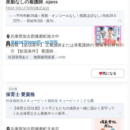
夜勤なしの看護師_ojans
FIDIA SOLUTIONS株式会社
＜平均年齢26歳＞夜勤・オンコールなし！残業ほぼなし♪月給28.5
万円～・昇給年2回・賞与...
兵庫県加古郡播磨町南大中
月給28万5000円～35万円
資格 【必須条件】 正看護師または准看護師の 資格をお持ちの
方 【歓迎条件】 看護師...
社員登用あり
無期雇用派遣
+28個
気になる
正社員
保育士 要資格
社会福祉法人キューピット福祉会 キューピットこども園
【保育士/正社員】☆☆子どもたちの成長を一緒に温かく見守って
くれる保育士さん募集中☆☆新卒...
兵庫県加古郡播磨町北本荘