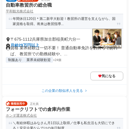
自動車教習所の総合職
平和観光株式会社
年間休日120日＊第二新卒大歓迎！教習所の運営を支えながら、国
家資格を取得。将来は教習指導...
〒675-1112兵庫県加古郡稲美町六分一
月給29万円以上
資格 業界経験は一切不要！ 普通自動車免許をお持ちであれ
ば、 教習所での勤務経験や、...
制服あり
業界未経験歓迎
+24個
気になる
この企業の類似求人を見る
正社員
フォークリフトでの倉庫内作業
ホンダ運送株式会社
＼有給休暇はみなさん月1日以上取得／仕事も私生活も大切にでき
る！安定企業ならではの休日制度...