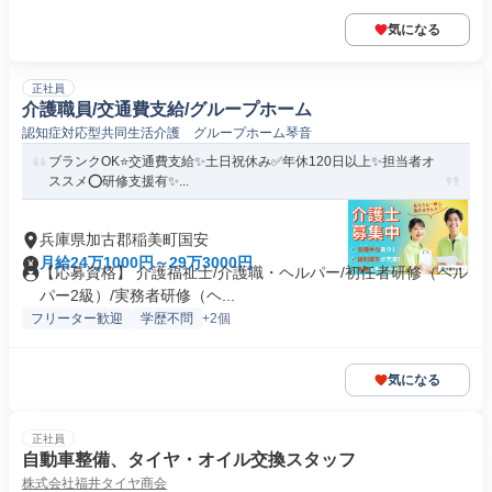
気になる
正社員
介護職員/交通費支給/グループホーム
認知症対応型共同生活介護 グループホーム琴音
ブランクOK⭐️交通費支給✨土日祝休み✅️年休120日以上✨担当者オ
ススメ⭕️研修支援有✨...
兵庫県加古郡稲美町国安
月給24万1000円～29万3000円
【応募資格】 介護福祉士/介護職・ヘルパー/初任者研修（ヘル
パー2級）/実務者研修（ヘ...
フリーター歓迎
学歴不問
+2個
気になる
正社員
自動車整備、タイヤ・オイル交換スタッフ
株式会社福井タイヤ商会