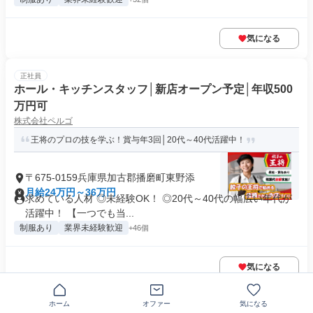
気になる
正社員
ホール・キッチンスタッフ│新店オープン予定│年収500
万円可
株式会社ペルゴ
王将のプロの技を学ぶ！賞与年3回│20代～40代活躍中！
〒675-0159兵庫県加古郡播磨町東野添
月給24万円～36万円
求めている人材 ◎未経験OK！ ◎20代～40代の幅広い年代が
活躍中！ 【一つでも当...
制服あり
業界未経験歓迎
+46個
気になる
ホーム
オファー
気になる
正社員