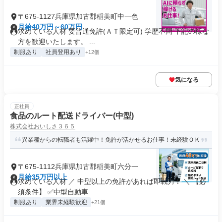
〒675-1127兵庫県加古郡稲美町中一色
月給40万円～60万円
求めている人材 要普通免許(ＡＴ限定可) 学歴不問 下記の様な
方を歓迎いたします。 ...
制服あり
社員登用あり
+12個
気になる
正社員
食品のルート配送ドライバー(中型)
株式会社おいしさ３６５
異業種からの転職者も活躍中！免許が活かせるお仕事！未経験ＯＫ
〒675-1112兵庫県加古郡稲美町六分一
月給35万円以上
求めている人材 ／ 中型以上の免許があれば即戦力！ ＼ 【必
須条件】 ✅中型自動車...
制服あり
業界未経験歓迎
+21個