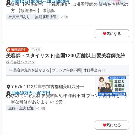
月給17万1000円～28万5000円
資格 【必須条件】 正看護師または准看護師の 資格をお持ちの
方 【歓迎条件】 看護師...
社員登用あり
無期雇用派遣
+29個
気になる
正社員
美容師・スタイリスト|全国1200店舗以上|要美容師免許
株式会社ハクブン
美容師免許を活かせる│ブランク年数不問│休日手当有
〒675-1112兵庫県加古郡稲美町六分一
月給30万円～40万円
求めている人材 要美容師免許 年齢不問 ブランクある方も、丁
寧な研修があります ので安...
主婦・主夫歓迎
+13個
気になる