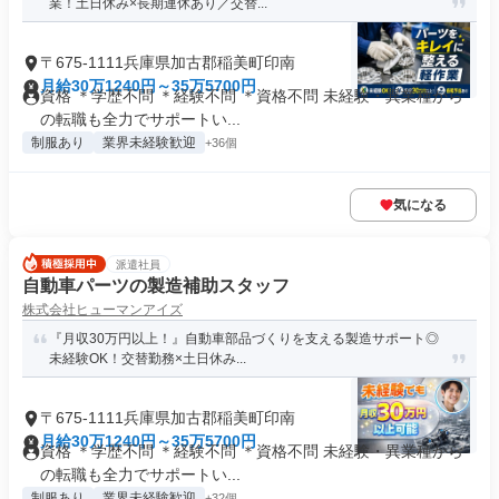
業！土日休み×長期連休あり／交替...
〒675-1111兵庫県加古郡稲美町印南
月給30万1240円～35万5700円
資格 ＊学歴不問 ＊経験不問 ＊資格不問 未経験・異業種から
の転職も全力でサポートい...
制服あり
業界未経験歓迎
+36個
気になる
派遣社員
自動車パーツの製造補助スタッフ
株式会社ヒューマンアイズ
『月収30万円以上！』自動車部品づくりを支える製造サポート◎
未経験OK！交替勤務×土日休み...
〒675-1111兵庫県加古郡稲美町印南
月給30万1240円～35万5700円
資格 ＊学歴不問 ＊経験不問 ＊資格不問 未経験・異業種から
の転職も全力でサポートい...
制服あり
業界未経験歓迎
+32個