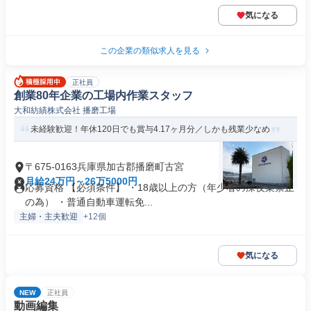
気になる
この企業の類似求人を見る
正社員
創業80年企業の工場内作業スタッフ
大和紡績株式会社 播磨工場
未経験歓迎！年休120日でも賞与4.17ヶ月分／しかも残業少なめ
〒675-0163兵庫県加古郡播磨町古宮
月給24万円～26万5000円
応募資格 【必須条件】 ・18歳以上の方（年少者の深夜業禁止
の為） ・普通自動車運転免...
主婦・主夫歓迎
+12個
気になる
NEW
正社員
動画編集