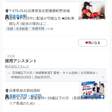
〒675-0141兵庫県加古郡播磨町野添城
完全歩合制
資格 ■平日日中に配達が可能な方 ■自転車、原付等で移動が可
能な方 (徒歩の場合はご...
主婦・主夫歓迎
学歴不問
+11個
気になる
正社員
採用アシスタント
株式会社アキレス
【29歳以下の方／未経験歓迎】髪色・ネイル自由｜土日祝休み｜
年間休日125日｜月給35万円...
兵庫県加古郡稲美町
月給25万円～40万円
求める人材: <募集要件> 29歳以下の方 （長期勤続によるキャ
リア形成のため） ...