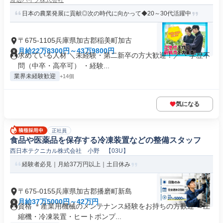
渡辺パイプ株式会社
日本の農業発展に貢献◎次の時代に向かって◆20～30代活躍中
〒675-1105兵庫県加古郡稲美町加古
月給22万8300円～43万9800円
求めている人材 ＼未経験・第二新卒の方大歓迎！／ ・学歴不
問（中卒・高卒可） ・経験...
業界未経験歓迎
+14個
気になる
正社員
食品や医薬品を保存する冷凍装置などの整備スタッフ
西日本テクニカル株式会社 小野 【03U】
経験者必見｜月給37万円以上｜土日休み
〒675-0155兵庫県加古郡播磨町新島
月給37万5000円～42万円
資格 ＊産業用機械のメンテナンス経験をお持ちの方歓迎 →圧
縮機・冷凍装置・ヒートポンプ...