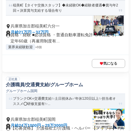
稲美町【タイヤ交換スタッフ】◆未経験OK◆経験者優遇◆賞与年2
回＋決算賞与支給する場合有り
兵庫県加古郡稲美町六分一
月給21万円～32万円
資格・経験 ■必須資格 ・普通自動車運転免許（AT限定可） ■
定年60歳（再雇用制度有...
業界未経験歓迎
+8個
気になる
正社員
介護職員/交通費支給/グループホーム
グループホーム国岡
ブランクOK⭐️交通費支給✨土日祝休み✅️年休120日以上✨担当者オ
ススメ⭕️研修支援有✨...
兵庫県加古郡稲美町国岡
月給24万1000円～29万3000円
【応募資格】 介護福祉士/介護職・ヘルパー 【メリット】 #大