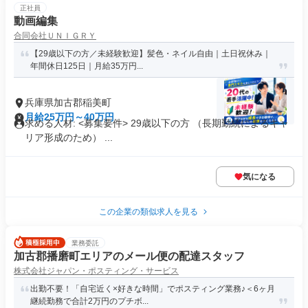
正社員
動画編集
合同会社ＵＮＩＧＲＹ
【29歳以下の方／未経験歓迎】髪色・ネイル自由｜土日祝休み｜
年間休日125日｜月給35万円...
兵庫県加古郡稲美町
月給25万円～40万円
求める人材: <募集要件> 29歳以下の方 （長期勤続によるキャ
リア形成のため） ...
気になる
この企業の類似求人を見る
業務委託
加古郡播磨町エリアのメール便の配達スタッフ
株式会社ジャパン・ポスティング・サービス
出勤不要！「自宅近く×好きな時間」でポスティング業務♪＜6ヶ月
継続勤務で合計2万円のプチボ...