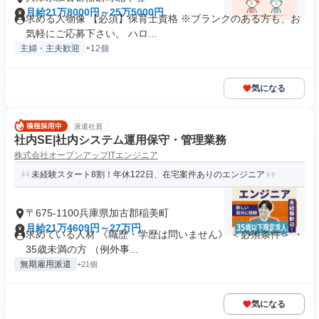
月給21万8000円～25万5000円
求める人物像 【必須】保育士資格 ※ブランクのある方も、お
気軽にご応募下さい。 ハロ...
主婦・主夫歓迎
+12個
気になる
派遣社員
社内SE|社内システム運用保守・管理業務
株式会社オープンアップITエンジニア
未経験スタート8割！年休122日、在宅案件ありのエンジニア
〒675-1100兵庫県加古郡稲美町
月給21万4609円～27万円
求めている人材 《職歴・学歴は問いません》 ＜必須条件＞ ・
35歳未満の方 （例外事...
無期雇用派遣
+21個
気になる