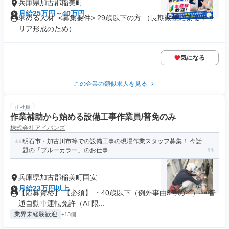
兵庫県加古郡稲美町
月給25万円～40万円
求める人材: <募集要件> 29歳以下の方 （長期勤続によるキャ
リア形成のため） ...
気になる
この企業の類似求人を見る
正社員
作業補助から始める設備工事作業員/普免のみ
株式会社アイバンズ
明石市・加古川市等での設備工事の現場作業スタッフ募集！ 今話
題の「ブルーカラー」のお仕事...
兵庫県加古郡稲美町国安
月給23万円以上
【応募資格】 【必須】 ・40歳以下（例外事由3号のイ） ・普
通自動車運転免許（AT限...
業界未経験歓迎
+13個