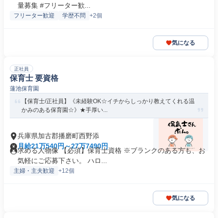
量募集 #フリーター歓...
フリーター歓迎
学歴不問
+2個
気になる
正社員
保育士 要資格
蓮池保育園
【保育士/正社員】《未経験OK☆イチからしっかり教えてくれる温
かみのある保育園☆》★手厚い...
兵庫県加古郡播磨町西野添
月給21万540円～27万7490円
求める人物像 【必須】保育士資格 ※ブランクのある方も、お
気軽にご応募下さい。 ハロ...
主婦・主夫歓迎
+12個
気になる