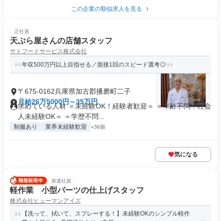
この企業の類似求人を見る
正社員
天ぷら屋さんの店舗スタッフ
サトフードサービス株式会社
年収500万円以上目指せる／面接1回のスピード選考◎
〒675-0162兵庫県加古郡播磨町二子
月給26万5000円～35万円
求めている人材 ＝未経験OK！経験者歓迎＝ ＝年齢不問！社会
人未経験OK＝ ＝学歴不問...
制服あり
業界未経験歓迎
+36個
気になる
派遣社員
軽作業 小型パーツの仕上げスタッフ
株式会社ヒューマンアイズ
【洗って、拭いて、スプレーする！】未経験OKのシンプル軽作