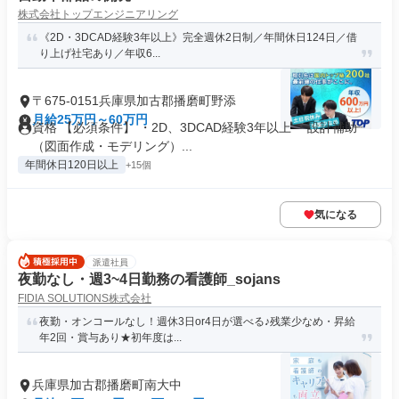
株式会社トップエンジニアリング
《2D・3DCAD経験3年以上》完全週休2日制／年間休日124日／借
り上げ社宅あり／年収6...
〒675-0151兵庫県加古郡播磨町野添
月給25万円～60万円
資格 【必須条件】 ・2D、3DCAD経験3年以上 ・設計補助
（図面作成・モデリング）...
年間休日120日以上
+15個
気になる
派遣社員
夜勤なし・週3~4日勤務の看護師_sojans
FIDIA SOLUTIONS株式会社
夜勤・オンコールなし！週休3日or4日が選べる♪残業少なめ・昇給
年2回・賞与あり★初年度は...
兵庫県加古郡播磨町南大中