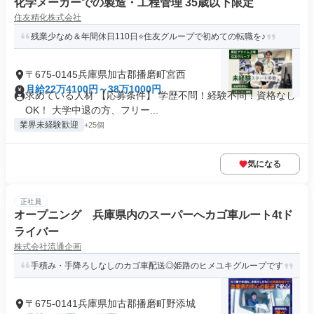
化学メーカーでの製造・工程管理 35歳以下限定
住友精化株式会社
残業少なめ＆年間休日110日⭐住友グループで初めての転職を♪
〒675-0145兵庫県加古郡播磨町宮西
月給22万4100円～38万1000円
求めている人材 【応募条件】 学歴不問！経験不問！資格なし
OK！ 大学中退の方、フリー...
業界未経験歓迎
+25個
気になる
正社員
オープニング 兵庫県内のスーパーへカゴ車ルート4tド
ライバー
株式会社流通企画
手積み・手降ろしなしのカゴ車配送◎姫路のヒメユキグループです
〒675-0141兵庫県加古郡播磨町野添城