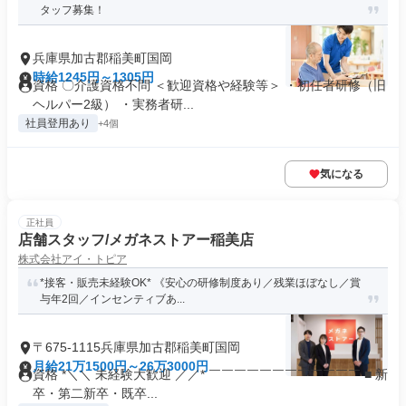
タッフ募集！
兵庫県加古郡稲美町国岡
時給1245円～1305円
資格 〇介護資格不問 ＜歓迎資格や経験等＞ ・初任者研修（旧
ヘルパー2級） ・実務者研...
社員登用あり
+4個
気になる
正社員
店舗スタッフ/メガネストアー稲美店
株式会社アイ・トピア
*接客・販売未経験OK* 《安心の研修制度あり／残業ほぼなし／賞
与年2回／インセンティブあ...
〒675-1115兵庫県加古郡稲美町国岡
月給21万1500円～26万3000円
資格 *＼＼ 未経験大歓迎 ／／* ￣￣￣￣￣￣￣￣￣￣￣￣ ■ 新
卒・第二新卒・既卒...