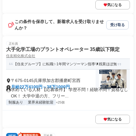
気になる
この条件を保存して、新着求人を受け取りませ
受け取る
んか？
正社員
大手化学工場のプラントオペレーター 35歳以下限定
住友精化株式会社
【住友グループ】に転職✨1年間マンツーマン指導🔰残業ほぼ無
〒675-0145兵庫県加古郡播磨町宮西
月給22万4100円～38万1000円
求めている人材 【応募条件】 学歴不問！経験不問！資格なし
OK！ 大学中退の方、フリー...
制服あり
業界未経験歓迎
+25個
気になる
NEW
正社員