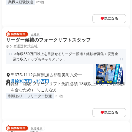
業界未経験歓迎
+29個
気になる
正社員
リーダー候補のフォークリフトスタッフ
ホンダ運送株式会社
＜年収550万円以上を目指せるリーダー候補！経験者募集＞安定企
業で収入アップもキャリアアッ...
〒675-1112兵庫県加古郡稲美町六分一
月給30万円～33万円
資格・経験 フォークリフト免許必須 18歳以上の方（深夜勤務
を含むため） ＼こんな方...
制服あり
フリーター歓迎
+13個
気になる
派遣社員