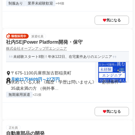
制服あり
業界未経験歓迎
+44個
気になる
派遣社員
社内SE|Power Platform開発・保守
株式会社オープンアップITエンジニア
未経験スタート8割！年休122日、在宅案件ありのエンジニア
〒675-1100兵庫県加古郡稲美町
月給21万4609円～27万円
求めている人材 《職歴・学歴は問いません》 ＜必須条件＞ ・
35歳未満の方 （例外事...
無期雇用派遣
+21個
気になる
正社員
自動車部品の開発