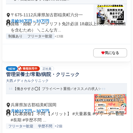
〒675-1112兵庫県加古郡稲美町六分一
月給30万円～33万円
資格・経験 フォークリフト免許必須 18歳以上の方（深夜勤務
を含むため） ＼こんな方...
制服あり
フリーター歓迎
+13個
気になる
NEW
正社員
管理栄養士/常勤/病院・クリニック
大西メディカルクリニック
【働きやすさ⭕️】プライベート重視✅️オススメの求人✨
兵庫県加古郡稲美町国岡
月給22万円～30万円
【応募資格】 不問 【メリット】 #大量募集 #フリーター歓迎
#長期 #学歴不問 ...
フリーター歓迎
学歴不問
+2個