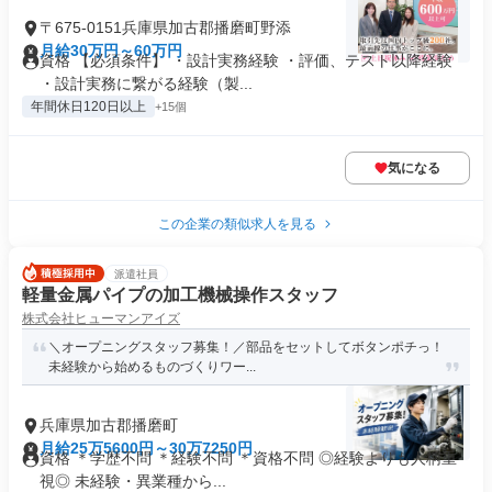
〒675-0151兵庫県加古郡播磨町野添
月給30万円～60万円
資格 【必須条件】 ・設計実務経験 ・評価、テスト以降経験
・設計実務に繋がる経験（製...
年間休日120日以上
+15個
気になる
この企業の類似求人を見る
派遣社員
軽量金属パイプの加工機械操作スタッフ
株式会社ヒューマンアイズ
＼オープニングスタッフ募集！／部品をセットしてボタンポチっ！
未経験から始めるものづくりワー...
兵庫県加古郡播磨町
月給25万5600円～30万7250円
資格 ＊学歴不問 ＊経験不問 ＊資格不問 ◎経験よりも人柄重
視◎ 未経験・異業種から...