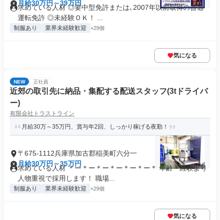
月給30万円～39万円
求めている人材 ◎要中型免許または､2007年以前取得の普通
運転免許 ◎未経験ＯＫ！ ...
制服あり
業界未経験歓迎
+29個
気になる
NEW
正社員
近郊の取引先に納品・集配する配送スタッフ(3tドライバ
ー)
有限会社トラストライン
月給30万～35万円、賞与年2回、しっかり稼げる夜勤！
〒675-1112兵庫県加古郡稲美町六分一
月給30万円～35万円
求めている人材 ＊ー＊ー＊ー＊ー＊ー＊ー＊ 年齢・経験より
人物重視で採用します！ 職場...
制服あり
業界未経験歓迎
+29個
気になる