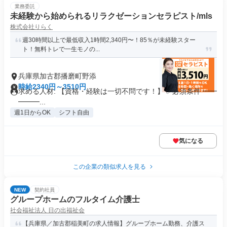
業務委託
未経験から始められるリラクゼーションセラピスト/mls
株式会社りらく
週30時間以上で最低収入1時間2,340円〜！85％が未経験スター
ト！無料トレで一生モノの...
兵庫県加古郡播磨町野添
時給2340円～3510円
求める人材: 【資格・経験は一切不問です！】 ✅必須条件 ━━
━━━...
週1日からOK
シフト自由
気になる
この企業の類似求人を見る
NEW
契約社員
グループホームのフルタイム介護士
社会福祉法人 日の出福祉会
【兵庫県／加古郡稲美町の求人情報】グループホーム勤務、介護ス