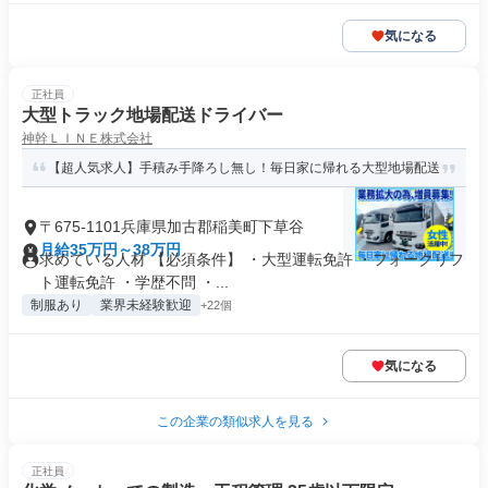
気になる
正社員
大型トラック地場配送ドライバー
神幹ＬＩＮＥ株式会社
【超人気求人】手積み手降ろし無し！毎日家に帰れる大型地場配送
〒675-1101兵庫県加古郡稲美町下草谷
月給35万円～38万円
求めている人材 【必須条件】 ・大型運転免許 ・フォークリフ
ト運転免許 ・学歴不問 ・...
制服あり
業界未経験歓迎
+22個
気になる
この企業の類似求人を見る
正社員