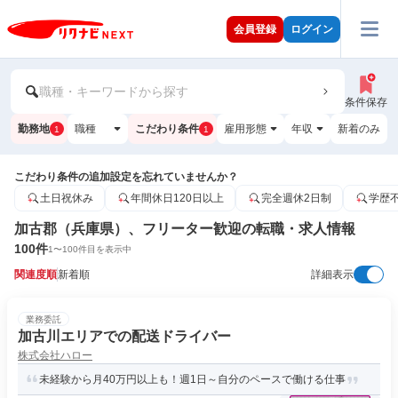
会員登録
ログイン
職種・キーワードから探す
条件保存
勤務地
職種
こだわり条件
雇用形態
年収
新着のみ
1
1
こだわり条件の追加設定を忘れていませんか？
土日祝休み
年間休日120日以上
完全週休2日制
学歴
加古郡（兵庫県）、フリーター歓迎の転職・求人情報
100
件
1
〜
100
件目を表示中
関連度順
新着順
詳細表示
業務委託
加古川エリアでの配送ドライバー
株式会社ハロー
未経験から月40万円以上も！週1日～自分のペースで働ける仕事