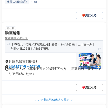
業界未経験歓迎
+21個
気になる
正社員
動画編集
株式会社アキレス
【29歳以下の方／未経験歓迎】髪色・ネイル自由｜土日祝休み｜
年間休日125日｜月給35万円...
兵庫県加古郡稲美町
月給25万円～40万円
求める人材: <募集要件> 29歳以下の方 （長期勤続によるキャ
リア形成のため） ...
気になる
この企業の類似求人を見る