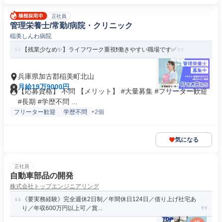
正社員
管理栄養士/常勤/病院・クリニック
稲美しんわ病院
【残業少なめ✨】ライフワーク重視❗️働きやすい職場です✅️
兵庫県加古郡稲美町北山
月給19万9000円
【応募資格】 不問 【メリット】 #大量募集 #フリーター歓迎
#長期 #学歴不問 ...
フリーター歓迎
学歴不問
+2個
気になる
正社員
自動車部品の開発
株式会社トップエンジニアリング
《要実務経験》完全週休2日制／年間休日124日／借り上げ社宅あ
り／年収600万円以上可／賞...