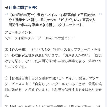
仕事に関するPR
【DH月給30万〜】髪色・ネイル・お洒落自由✨三宮徒歩5
分！残業ナシ×朝礼・終礼ナシの「ピリピリNG」宣言✨人
間関係の悩みを卒業できる新しいクリニックです。
アピールポイント: 

＼✨ミライ歯科グループ・DHの5つの魅力✨／

①【心の平和】「ピリピリNG」宣言✨ スタッフファーストを掲
げ、心理的安全性を徹底しています。「お局さんが怖い」「院長
がすぐ怒る」といった人間関係の悩みから卒業できる、温かいク
リニックです。

②【お洒落自由】自分を隠さず働ける✨ ネイル、髪色、マツエ
ク、ピアス自由！「自分らしいスタイルでいることが、最高の笑
顔に繋がる」と考えています。お洒落を我慢する必要はありませ
ん。

③【無駄ゼロの働き方】19:15完全退勤✨ 「早く来て準備」「終