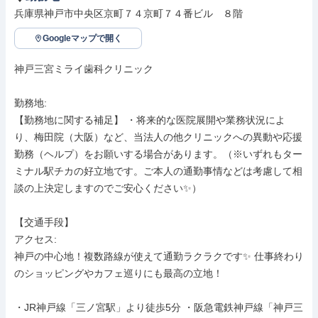
兵庫県神戸市中央区京町７４京町７４番ビル　８階　
Googleマップで開く
神戸三宮ミライ歯科クリニック

勤務地: 

【勤務地に関する補足】 ・将来的な医院展開や業務状況によ
り、梅田院（大阪）など、当法人の他クリニックへの異動や応援
勤務（ヘルプ）をお願いする場合があります。（※いずれもター
ミナル駅チカの好立地です。ご本人の通勤事情などは考慮して相
談の上決定しますのでご安心ください✨）

【交通手段】

アクセス: 

神戸の中心地！複数路線が使えて通勤ラクラクです✨ 仕事終わり
のショッピングやカフェ巡りにも最高の立地！

・JR神戸線「三ノ宮駅」より徒歩5分 ・阪急電鉄神戸線「神戸三