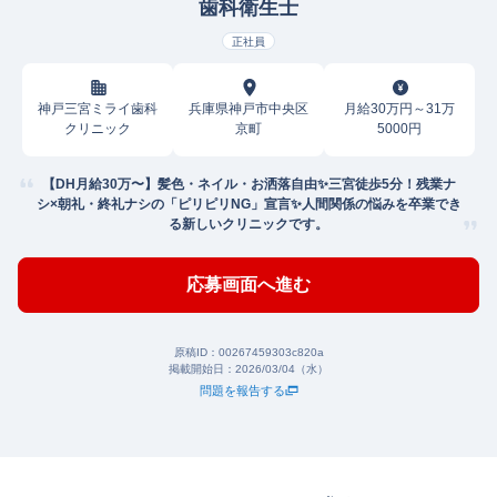
歯科衛生士
正社員
神戸三宮ミライ歯科
兵庫県神戸市中央区
月給30万円～31万
クリニック
京町
5000円
【DH月給30万〜】髪色・ネイル・お洒落自由✨三宮徒歩5分！残業ナ
シ×朝礼・終礼ナシの「ピリピリNG」宣言✨人間関係の悩みを卒業でき
る新しいクリニックです。
応募画面へ進む
原稿ID：
00267459303c820a
掲載開始日：
2026/03/04（水）
問題を報告する