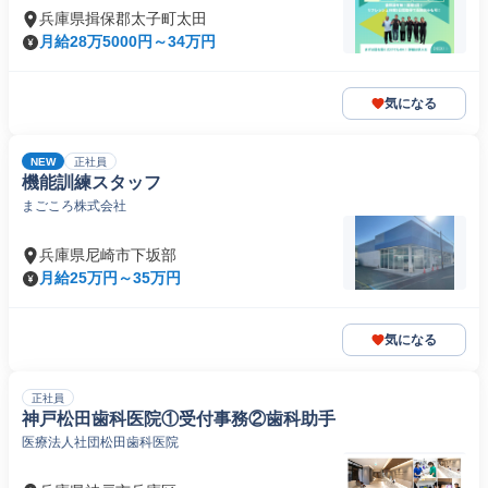
兵庫県揖保郡太子町太田
月給28万5000円～34万円
気になる
NEW
正社員
機能訓練スタッフ
まごころ株式会社
兵庫県尼崎市下坂部
月給25万円～35万円
気になる
正社員
神戸松田歯科医院①受付事務②歯科助手
医療法人社団松田歯科医院