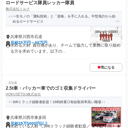
ロードサービス隊員レッカー隊員
株式会社トルク
一生モノの「運転技術」と「資格」を手に入れる。中型免許から始
めるロードサービス
兵庫県川西市石道
月給25万円～80万円
求める人材: 責任感があり、チームで協力して業務に取り組め
る方を求めています。以下の...
気になる
正社員
2.5t車・パッカー車でのゴミ収集ドライバー
HOKUSETSU株式会社
3t4tトラック経験者歓迎！16時終業◎有給取得率高い職場
兵庫県川西市東多田
月給29万5000円以上
求めている人材 ＼3t4tトラック経験者歓迎／ ★年齢不問！ ★