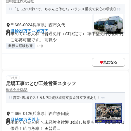
豊嶋運送株式会社
「しっかり稼いで、ちゃんと休む♪」バランス重視で安心の環境◎
〒666-0024兵庫県川西市久代
月給23万円～35万円
求めている人材 旧普通免許（AT限定可） 準中型免許があれば
ご応募可能です。 前職や...
業界未経験歓迎
+13個
気になる
正社員
足場工事のとび工兼営業スタッフ
株式会社KMS
営業×現場でスキルUP◎資格取得支援＆独立支援あり！
〒666-0126兵庫県川西市多田院
月給30万円以上
求めている人材 ＼未経験者歓迎 お試し短期も可／ ★経験者は
優遇！給与考慮！ ★普通...