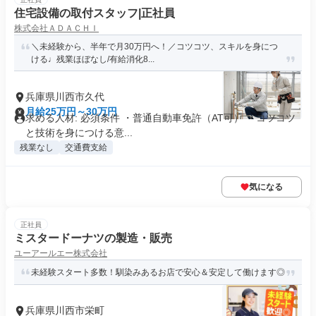
住宅設備の取付スタッフ|正社員
株式会社ＡＤＡＣＨＩ
＼未経験から、半年で月30万円へ！／コツコツ、スキルを身につ
ける♩残業ほぼなし/有給消化8...
兵庫県川西市久代
月給25万円～30万円
求める人材: 必須条件 ・普通自動車免許（AT可） ・コツコツ
と技術を身につける意...
残業なし
交通費支給
気になる
正社員
ミスタードーナツの製造・販売
ユーアールエー株式会社
未経験スタート多数！馴染みあるお店で安心＆安定して働けます◎
兵庫県川西市栄町