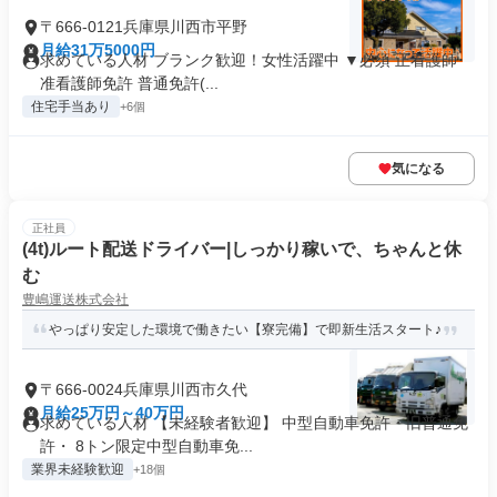
〒666-0121兵庫県川西市平野
月給31万5000円
求めている人材 ブランク歓迎！女性活躍中 ▼必須 正看護師･
准看護師免許 普通免許(...
住宅手当あり
+6個
気になる
正社員
(4t)ルート配送ドライバー|しっかり稼いで、ちゃんと休
む
豊嶋運送株式会社
やっぱり安定した環境で働きたい【寮完備】で即新生活スタート♪
〒666-0024兵庫県川西市久代
月給25万円～40万円
求めている人材 【未経験者歓迎】 中型自動車免許・旧普通免
許・ 8トン限定中型自動車免...
業界未経験歓迎
+18個