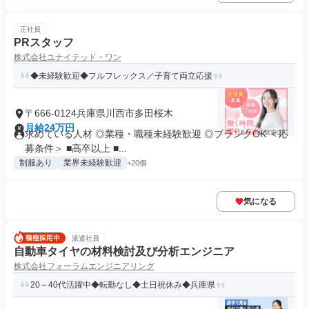
正社員
PRスタッフ
株式会社ユナイテッド・ワン
◆未経験歓迎◆フルフレックス／子育て両立応援
〒666-0124兵庫県川西市多田桜木
月給24万円
求めている人材 ◎業種・職種未経験歓迎 ◎ブランクOK ＜応
募条件＞ ■高卒以上 ■...
制服あり
業界未経験歓迎
+20個
気になる
派遣社員
自動車タイヤの材料検討及び分析エンジニア
株式会社フォーラムエンジニアリング
20～40代活躍中◆転勤なし◆土日祝休み◆兵庫県