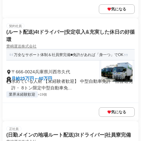
気になる
契約社員
(ルート配送)4tドライバー|安定収入&充実した休日の好循
環
豊嶋運送株式会社
万全なサポート体制＆社員寮完備■免許があれば「身一つ」でOK
〒666-0024兵庫県川西市久代
月給25万円～40万円
求めている人材 【未経験者歓迎】 中型自動車免許・旧普通免
許・ 8トン限定中型自動車免...
業界未経験歓迎
+19個
気になる
正社員
(日勤メインの地場ルート配送)3tドライバー|社員寮完備