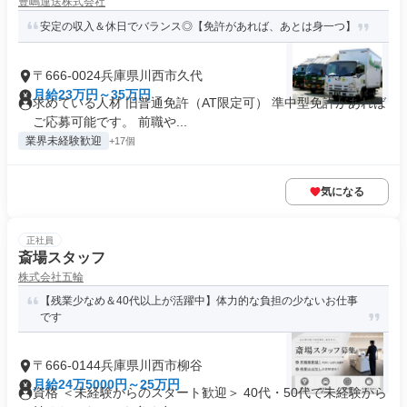
豊嶋運送株式会社
安定の収入＆休日でバランス◎【免許があれば、あとは身一つ】
〒666-0024兵庫県川西市久代
月給23万円～35万円
求めている人材 旧普通免許（AT限定可） 準中型免許があれば
ご応募可能です。 前職や...
業界未経験歓迎
+17個
気になる
正社員
斎場スタッフ
株式会社五輪
【残業少なめ＆40代以上が活躍中】体力的な負担の少ないお仕事
です
〒666-0144兵庫県川西市柳谷
月給24万5000円～25万円
資格 ＜未経験からのスタート歓迎＞ 40代・50代で未経験から