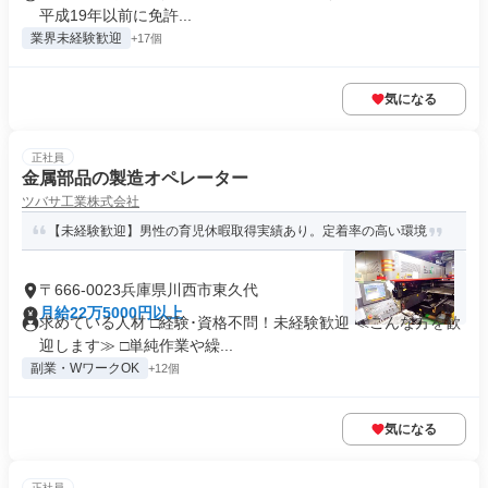
平成19年以前に免許...
業界未経験歓迎
+17個
気になる
正社員
金属部品の製造オペレーター
ツバサ工業株式会社
【未経験歓迎】男性の育児休暇取得実績あり。定着率の高い環境
〒666-0023兵庫県川西市東久代
月給22万5000円以上
求めている人材 □経験･資格不問！未経験歓迎 ≪こんな方を歓
迎します≫ □単純作業や繰...
副業・WワークOK
+12個
気になる
正社員