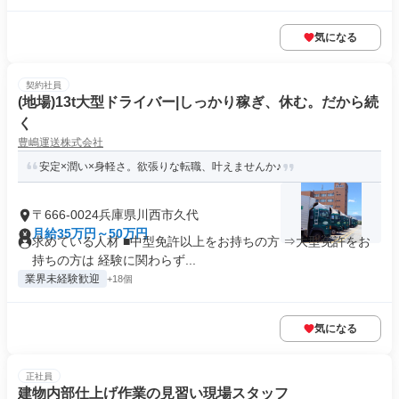
気になる
契約社員
(地場)13t大型ドライバー|しっかり稼ぎ、休む。だから続
く
豊嶋運送株式会社
安定×潤い×身軽さ。欲張りな転職、叶えませんか♪
〒666-0024兵庫県川西市久代
月給35万円～50万円
求めている人材 ■中型免許以上をお持ちの方 ⇒大型免許をお
持ちの方は 経験に関わらず...
業界未経験歓迎
+18個
気になる
正社員
建物内部仕上げ作業の見習い現場スタッフ