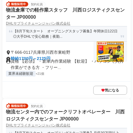
契約社員
物流倉庫での軽作業スタッフ 川西ロジスティクスセン
ター JP00000
DHLサプライチェーンジャパン株式会社
【8月下旬スタート オープニングスタッフ募集】年間休日122日
◎大手DHLで安心勤務｜夜勤...
〒666-0117兵庫県川西市東畦野
時給1700円～2125円
資格 【必須】 ・倉庫内作業経験 【歓迎】 ・パソコンで入力
作業ができる方 ・フリー...
業界未経験歓迎
+21個
気になる
契約社員
物流センター内でのフォークリフトオペレーター 川西
ロジスティクスセンター JP00000
DHLサプライチェーンジャパン株式会社