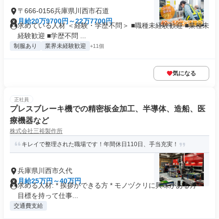
〒666-0156兵庫県川西市石道
月給20万9700円～22万7700円
求めている人材 ＜経験・学歴不問＞ ■職種未経験歓迎 ■業種未
経験歓迎 ■学歴不問 ...
制服あり
業界未経験歓迎
+11個
気になる
正社員
プレスブレーキ機での精密板金加工、半導体、造船、医
療機器など
株式会社三裕製作所
キレイで整理された職場です！年間休日110日、手当充実！
兵庫県川西市久代
月給25万円～40万円
求める人材: * 挨拶ができる方 * モノヅクリに興味がある方 *
目標を持って仕事...
交通費支給