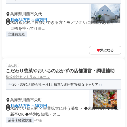
兵庫県川西市久代
月給24万円～40万円
求める人材: * 挨拶ができる方 * モノヅクリに興味がある方 *
目標を持って仕事...
交通費支給
気になる
正社員
こだわり惣菜やおいちのおかずの店舗運営・調理補助
株式会社セントラルフルーツ
20・30代活躍/会社〜月1万積立/5連休有/多様なキャリア
兵庫県川西市栄町
月給23万円～30万円
求めている人材 ＜事業拡大に伴う募集＞ ◆未経験OK ◆第二
新卒OK ◆特別な知識・ス...
業界未経験歓迎
+19個