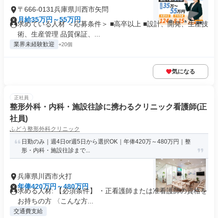
〒666-0131兵庫県川西市矢問
月給35万円～55万円
求めている人材 ＜応募条件＞ ■高卒以上 ■設計、開発、生産技
術、生産管理 品質保証、...
業界未経験歓迎
+20個
気になる
正社員
整形外科・内科・施設往診に携わるクリニック看護師(正
社員)
ふどう整形外科クリニック
日勤のみ｜週4日or週5日から選択OK｜年俸420万～480万円｜整
形・内科・施設往診まで...
兵庫県川西市火打
年俸420万円～480万円
求める人材: 【必須条件】 ・正看護師または准看護師の資格を
お持ちの方 〈こんな方...
交通費支給