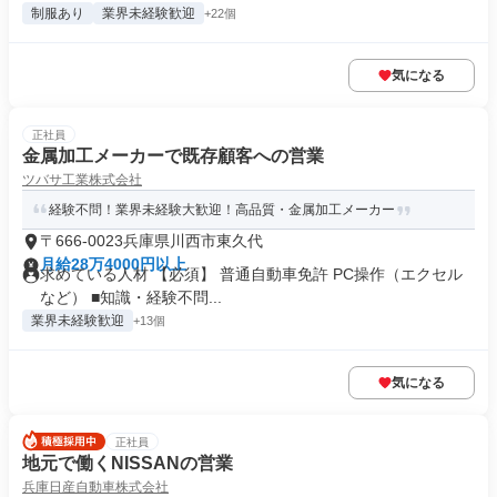
制服あり
業界未経験歓迎
+22個
気になる
正社員
金属加工メーカーで既存顧客への営業
ツバサ工業株式会社
経験不問！業界未経験大歓迎！高品質・金属加工メーカー
〒666-0023兵庫県川西市東久代
月給28万4000円以上
求めている人材 【必須】 普通自動車免許 PC操作（エクセル
など） ■知識・経験不問...
業界未経験歓迎
+13個
気になる
正社員
地元で働くNISSANの営業
兵庫日産自動車株式会社