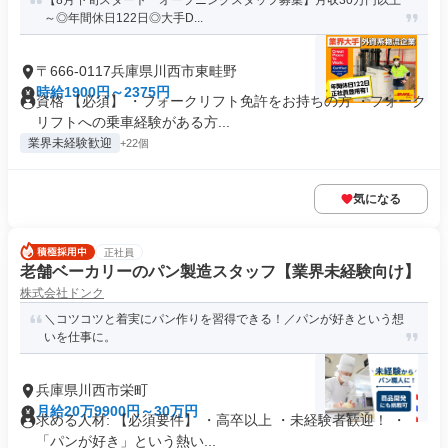
【8月下旬スタート オープニングスタッフ募集】月収30万円以上
～◎年間休日122日◎大手D...
〒666-0117兵庫県川西市東畦野
時給1900円～2375円
資格 【必須】 ・フォークリフト免許をお持ちの方 ・フォーク
リフトへの乗車経験がある方...
業界未経験歓迎
+22個
気になる
正社員
老舗ベーカリーのパン製造スタッフ【業界未経験向け】
株式会社ドンク
＼コツコツと着実にパン作りを習得できる！／パンが好きという想
いを仕事に。
兵庫県川西市栄町
月給20万9900円～30万円
求める人材: 【必須要件】 ・高卒以上 ・未経験者歓迎！ ・
「パンが好き」という熱い...