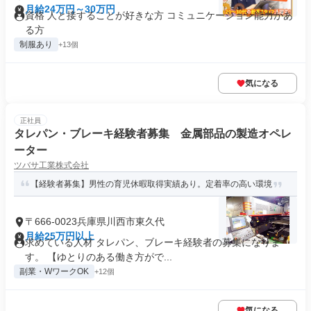
月給24万円～30万円
資格 人と接することが好きな方 コミュニケーション能力があ
る方
制服あり
+13個
気になる
正社員
タレパン・ブレーキ経験者募集 金属部品の製造オペレ
ーター
ツバサ工業株式会社
【経験者募集】男性の育児休暇取得実績あり。定着率の高い環境
〒666-0023兵庫県川西市東久代
月給25万円以上
求めている人材 タレパン、ブレーキ経験者の募集になりま
す。 【ゆとりのある働き方がで...
副業・WワークOK
+12個
気になる