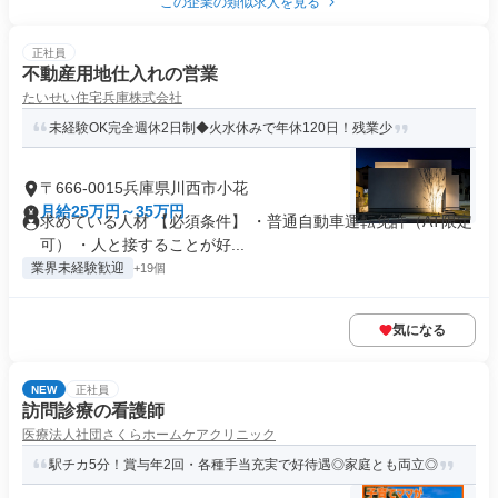
この企業の類似求人を見る
正社員
不動産用地仕入れの営業
たいせい住宅兵庫株式会社
未経験OK完全週休2日制◆火水休みで年休120日！残業少
〒666-0015兵庫県川西市小花
月給25万円～35万円
求めている人材 【必須条件】 ・普通自動車運転免許（AT限定
可） ・人と接することが好...
業界未経験歓迎
+19個
気になる
NEW
正社員
訪問診療の看護師
医療法人社団さくらホームケアクリニック
駅チカ5分！賞与年2回・各種手当充実で好待遇◎家庭とも両立◎