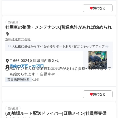
気になる
契約社員
社用車の整備・メンテナンス|普通免許があれば始められ
る
豊嶋運送株式会社
入社後に基礎から学べる研修サポートあり♪着実にキャリアアップ
〒666-0024兵庫県川西市久代
月給23万円～35万円
求めている人材 普通自動車免許があれば 資格や経験がなくて
も始められます！ 自動車や...
業界未経験歓迎
+15個
気になる
契約社員
(3t)地場ルート配送ドライバー|日勤メイン|社員寮完備