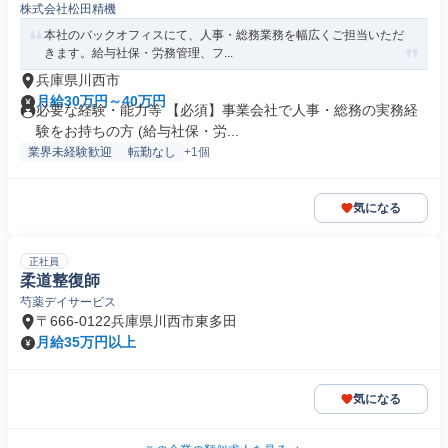
株式会社松田精機
本社のバックオフィスにて、人事・総務業務を幅広くご担当いただ
きます。給与社保・労務管理、フ...
兵庫県川西市
月給30万円～40万円
必要な経験・能力等 【必須】事業会社で人事・総務の実務経
験をお持ちの方 (給与社保・労...
業界未経験歓迎
転勤なし
+1個
気になる
正社員
柔道整復師
芍薬デイサービス
〒666-0122兵庫県川西市東多田
月給35万円以上
気になる