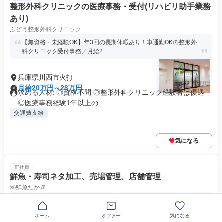
整形外科クリニックの医療事務・受付(リハビリ助手業務
あり)
ふどう整形外科クリニック
【無資格・未経験OK】年3回の長期休暇あり！車通勤OKの整形外
科クリニック受付事務／月給2...
兵庫県川西市火打
月給20万円～28万円
求める人材: ◎資格不問 ◎整形外科クリニック経験者は優遇
◎医療事務経験1年以上の...
交通費支給
気になる
正社員
鮮魚・寿司ネタ加工、売場管理、店舗管理
㈱鮮魚たかぎ
川西市栄町＼鮮魚店の売り場・店舗管理／未経験OK！経験者は即
戦力に！性別不問！お得な社割も...
ホーム
オファー
気になる