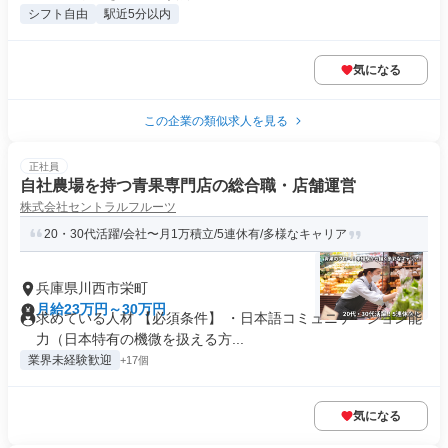
シフト自由
駅近5分以内
気になる
この企業の類似求人を見る
正社員
自社農場を持つ青果専門店の総合職・店舗運営
株式会社セントラルフルーツ
20・30代活躍/会社〜月1万積立/5連休有/多様なキャリア
兵庫県川西市栄町
月給23万円～30万円
求めている人材 【必須条件】 ・日本語コミュニケーション能
力（日本特有の機微を扱える方...
業界未経験歓迎
+17個
気になる