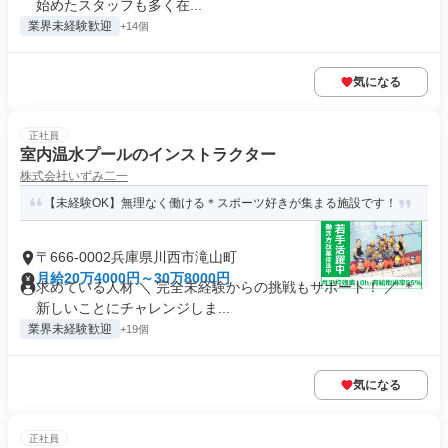
始めたスタッフも多く在...
業界未経験歓迎
+14個
気になる
正社員
室内温水プールのインストラクター
株式会社いずみ二一
【未経験OK】無理なく働ける＊スポーツ好きが集まる施設です！
〒666-0002兵庫県川西市滝山町
月給20万4000円～30万8000円
求めている人材 ＼ 完全未経験からの挑戦もサポート！ ／ ＊
新しいことにチャレンジしま...
業界未経験歓迎
+19個
気になる
正社員