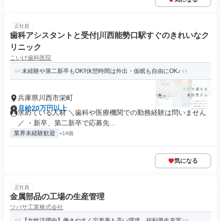
正社員
歯科アシスタントと受付|川西能勢口駅すぐのきれいなク
リニック
こいけ歯科医院
未経験や第二新卒もOK‼休憩時間は外出・仮眠も自由にOK♪
兵庫県川西市栄町
月給20万円以上
求めている人材 ＼歯科や医療機関での勤務経験は問いません
／ ・新卒、第二新卒で応募先...
業界未経験歓迎
+14個
気になる
正社員
金属部品の工場の生産管理
ツバサ工業株式会社
【女性活躍中】働きやすく定着率も高い環境。福利厚生充実