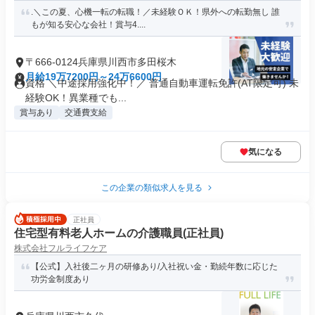
.＼この夏、心機一転の転職！／未経験ＯＫ！県外への転勤無し 誰
もが知る安心な会社！賞与4....
〒666-0124兵庫県川西市多田桜木
月給19万7200円～24万6600円
資格 ＼中途採用強化中！／ 普通自動車運転免許(AT限定可) 未
経験OK！異業種でも...
賞与あり
交通費支給
気になる
この企業の類似求人を見る
正社員
住宅型有料老人ホームの介護職員(正社員)
株式会社フルライフケア
【公式】入社後二ヶ月の研修あり/入社祝い金・勤続年数に応じた
功労金制度あり