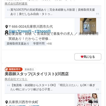
株式会社西村建装
賞与100万円の支給実績あり｜完全未経験も大歓迎｜資格取得支援
あり｜身だしなみ自由・タトゥ...
〒666-0024兵庫県川西市久代
日給1万2000円～2万5000円
必要資格・経験 ＼ 育成前提で募集中の求人 ／ 未経験者雇用
実績あり！だからこそ研修...
資格取得支援あり
学歴不問
+8個
気になる
業務委託
美容師スタッフ(スタイリスト)/川西店
株式会社マツモト
【無資格・未経験からスタートOK】「明日入りたい」もOK！稼ぎ
たい時にガッツリ稼げる◎子育...
兵庫県川西市中央町