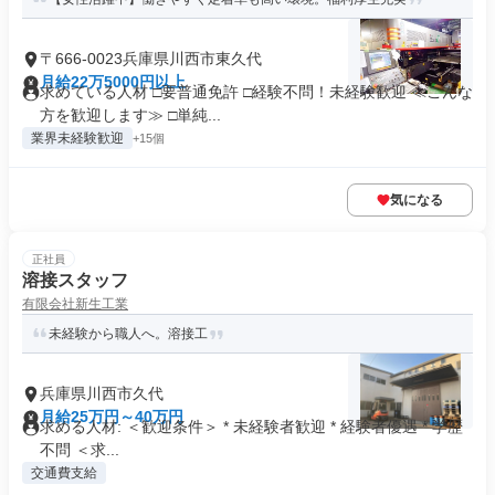
〒666-0023兵庫県川西市東久代
月給22万5000円以上
求めている人材 □要普通免許 □経験不問！未経験歓迎 ≪こんな
方を歓迎します≫ □単純...
業界未経験歓迎
+15個
気になる
正社員
溶接スタッフ
有限会社新生工業
未経験から職人へ。溶接工
兵庫県川西市久代
月給25万円～40万円
求める人材: ＜歓迎条件＞ * 未経験者歓迎 * 経験者優遇 * 学歴
不問 ＜求...
交通費支給