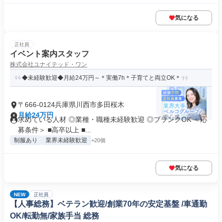
気になる
正社員
イベント案内スタッフ
株式会社ユナイテッド・ワン
◆未経験歓迎◆月給24万円～＊実働7h＊子育てと両立OK＊
〒666-0124兵庫県川西市多田桜木
月給24万円
求めている人材 ◎業種・職種未経験歓迎 ◎ブランクOK ＜応
募条件＞ ■高卒以上 ■...
制服あり
業界未経験歓迎
+20個
気になる
NEW
正社員
【人事総務】ベテラン歓迎/創業70年の安定基盤 /車通勤
OK/転勤無/家族手当 総務