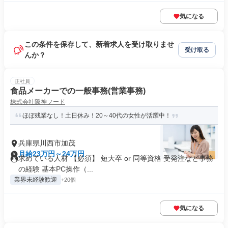
気になる
この条件を保存して、新着求人を受け取りませ
受け取る
んか？
正社員
食品メーカーでの一般事務(営業事務)
株式会社阪神フード
ほぼ残業なし！土日休み！20～40代の女性が活躍中！
兵庫県川西市加茂
月給23万円～24万円
求めている人材 【必須】 短大卒 or 同等資格 受発注など事務
の経験 基本PC操作（...
業界未経験歓迎
+20個
気になる