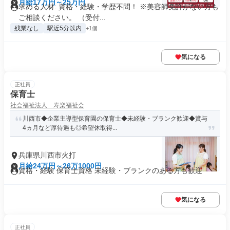
月給17万円～25万円
求める人材: 資格・経験・学歴不問！ ※美容師免許がない方も
ご相談ください。 （受付...
残業なし
駅近5分以内
+1個
気になる
正社員
保育士
社会福祉法人 寿楽福祉会
川西市◆企業主導型保育園の保育士◆未経験・ブランク歓迎◆賞与
4ヵ月など厚待遇も◎希望休取得...
兵庫県川西市火打
月給24万円～26万1000円
資格・経験 保育士資格 未経験・ブランクのある方も歓迎
気になる
正社員