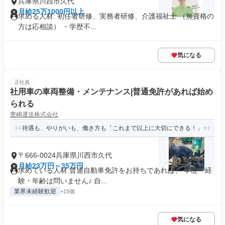
兵庫県川西市久代
月給25万1000円以上
求める人材: 初任者研修、実務者研修、介護福祉士 （無資格の
方は応相談） ・学歴不...
気になる
正社員
社用車の車両整備・メンテナンス|普通免許があれば始め
られる
豊嶋運送株式会社
待遇も、やりがいも、働き方も「これまで以上に大切にできる！」
〒666-0024兵庫県川西市久代
月給23万円～35万円
求めている人材 普通自動車免許をお持ちであれば、 学歴・経
験・年齢は問いません♪ 自...
業界未経験歓迎
+15個
気になる