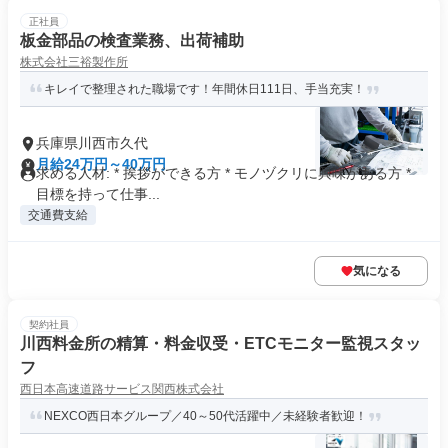
正社員
板金部品の検査業務、出荷補助
株式会社三裕製作所
キレイで整理された職場です！年間休日111日、手当充実！
兵庫県川西市久代
月給24万円～40万円
求める人材: * 挨拶ができる方 * モノヅクリに興味がある方 *
目標を持って仕事...
交通費支給
気になる
契約社員
川西料金所の精算・料金収受・ETCモニター監視スタッ
フ
西日本高速道路サービス関西株式会社
NEXCO西日本グループ／40～50代活躍中／未経験者歓迎！