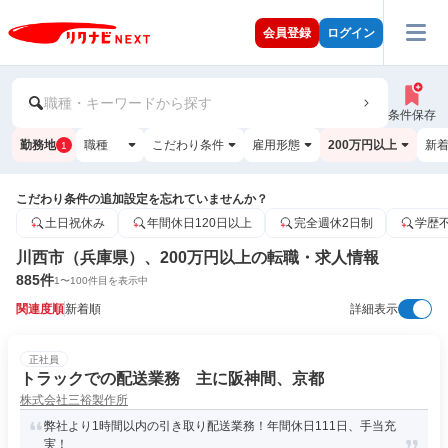
会員登録
ログイン
職種・キーワードから探す
条件保存
勤務地
職種
こだわり条件
雇用形態
200万円以上
新
1
こだわり条件の追加設定を忘れていませんか？
土日祝休み
年間休日120日以上
完全週休2日制
学歴
川西市（兵庫県）、200万円以上の転職・求人情報
885
件
1
〜
100
件目を表示中
関連度順
新着順
詳細表示
正社員
トラックでの配送業務 主に阪神間、京都
株式会社三裕製作所
弊社より1時間以内の引き取り配送業務！年間休日111日、手当充
実！