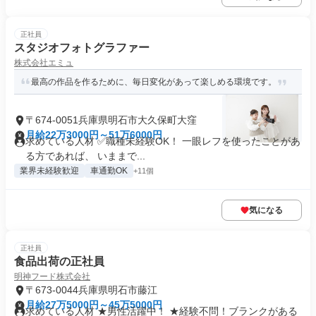
正社員
スタジオフォトグラファー
株式会社エミュ
最高の作品を作るために、毎日変化があって楽しめる環境です。
〒674-0051兵庫県明石市大久保町大窪
月給22万3000円～51万6000円
求めている人材 ✅職種未経験OK！ 一眼レフを使ったことがあ
る方であれば、 いままで...
業界未経験歓迎
車通勤OK
+11個
気になる
正社員
食品出荷の正社員
明神フード株式会社
〒673-0044兵庫県明石市藤江
月給27万5000円～45万5000円
求めている人材 ★男性活躍中！ ★経験不問！ブランクがある