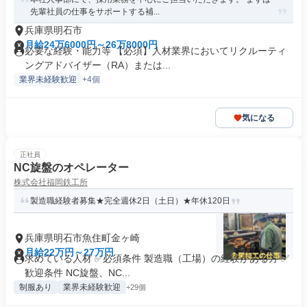
先輩社員の仕事をサポートする補...
兵庫県明石市
月給24万6000円～26万8000円
必要な経験・能力等 【必須】人材業界においてリクルーティ
ングアドバイザー（RA）または...
業界未経験歓迎
+4個
気になる
正社員
NC旋盤のオペレーター
株式会社福岡鉄工所
製造職経験者募集★完全週休2日（土日）★年休120日
兵庫県明石市魚住町金ヶ崎
月給22万円～27万円
求めている人材 ✅必須条件 製造職（工場）の経験がある方 ✅
歓迎条件 NC旋盤、NC...
制服あり
業界未経験歓迎
+29個