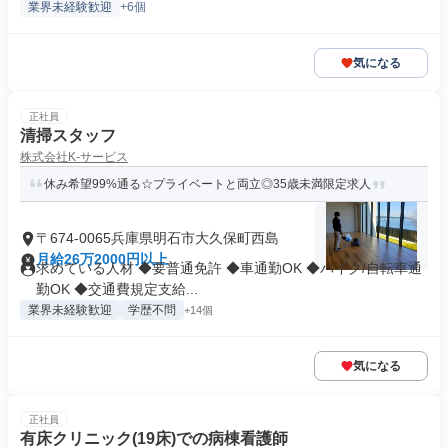
業界未経験歓迎
+6個
気になる
正社員
清掃スタッフ
株式会社K-サービス
休み希望99%通る☆プライベートと両立◎35歳未満限定求人
〒674-0065兵庫県明石市大久保町西島
月給26万2000円以上
求めている人材 ◆要普通免許 ◆車通勤OK ◆バイク/自転車通
勤OK ◆交通費規定支給...
業界未経験歓迎
学歴不問
+14個
気になる
正社員
有床クリニック(19床)での病棟看護師