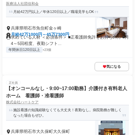
医療法人社団佳和会
月給42万円以上／年休120日以上／職場見学もOK
兵庫県明石市魚住町金ヶ崎
月給42万1000円～45万7300円
求めている人材 ＜必須条件＞ ■正看護師免許をお持ちの方 ■月
4～5回程度、夜勤シフト...
年間休日120日以上
+23個
気になる
正社員
【オンコールなし・9:00~17:00勤務】介護付き有料老人
ホーム 看護師・准看護師
株式会社ハートケア
施設看護の知識経験なくても大丈夫！夜勤なし。病院勤務が難しく
なった場合もぜひ。
兵庫県明石市大久保町大久保町