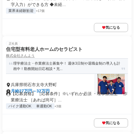
字入力）ができる方 ◆未経...
業界未経験歓迎
+17個
気になる
正社員
住宅型有料老人ホームのセラピスト
株式会社さんよう
理学療法士・作業療法士募集中！ 週休3日制や退職金制の導入も計
画中！勤務開始日応相談＊充...
兵庫県明石市太寺大野町
月給27万円～32万円
【応募資格】 ［応募条件］※いずれか必須 ・理学療法士 ・作
業療法士 ［あれば尚可］...
バイク通勤OK
車通勤OK
+3個
気になる