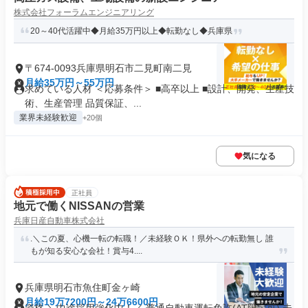
株式会社フォーラムエンジニアリング
20～40代活躍中◆月給35万円以上◆転勤なし◆兵庫県
〒674-0093兵庫県明石市二見町南二見
月給35万円～55万円
求めている人材 ＜応募条件＞ ■高卒以上 ■設計、開発、生産技
術、生産管理 品質保証、...
業界未経験歓迎
+20個
気になる
正社員
地元で働くNISSANの営業
兵庫日産自動車株式会社
.＼この夏、心機一転の転職！／未経験ＯＫ！県外への転勤無し 誰
もが知る安心な会社！賞与4....
兵庫県明石市魚住町金ヶ崎
月給19万7200円～24万6600円