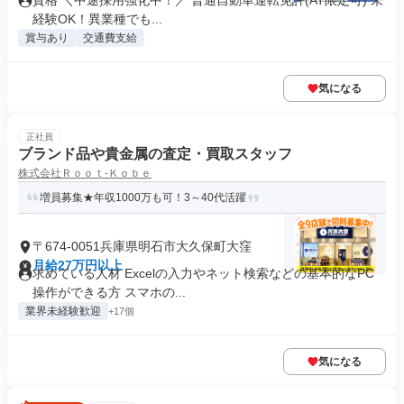
資格 ＼中途採用強化中！／ 普通自動車運転免許(AT限定可) 未
経験OK！異業種でも...
賞与あり
交通費支給
気になる
正社員
ブランド品や貴金属の査定・買取スタッフ
株式会社Ｒｏｏｔ‐Ｋｏｂｅ
増員募集★年収1000万も可！3～40代活躍
〒674-0051兵庫県明石市大久保町大窪
月給27万円以上
求めている人材 Excelの入力やネット検索などの基本的なPC
操作ができる方 スマホの...
業界未経験歓迎
+17個
気になる