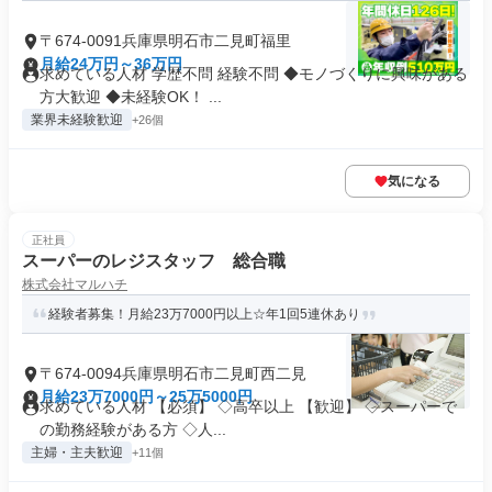
〒674-0091兵庫県明石市二見町福里
月給24万円～36万円
求めている人材 学歴不問 経験不問 ◆モノづくりに興味がある
方大歓迎 ◆未経験OK！ ...
業界未経験歓迎
+26個
気になる
正社員
スーパーのレジスタッフ 総合職
株式会社マルハチ
経験者募集！月給23万7000円以上☆年1回5連休あり
〒674-0094兵庫県明石市二見町西二見
月給23万7000円～25万5000円
求めている人材 【必須】 ◇高卒以上 【歓迎】 ◇スーパーで
の勤務経験がある方 ◇人...
主婦・主夫歓迎
+11個