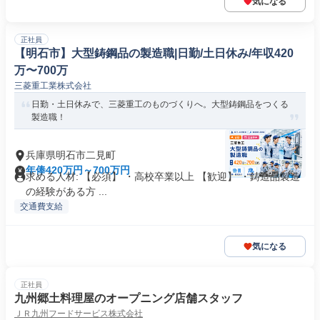
気になる
正社員
【明石市】大型鋳鋼品の製造職|日勤/土日休み/年収420
万〜700万
三菱重工業株式会社
日勤・土日休みで、三菱重工のものづくりへ。大型鋳鋼品をつくる
製造職！
兵庫県明石市二見町
年俸420万円～700万円
求める人材: 【必須】 ・高校卒業以上 【歓迎】 ・鋳造品製造
の経験がある方 ...
交通費支給
気になる
正社員
九州郷土料理屋のオープニング店舗スタッフ
ＪＲ九州フードサービス株式会社