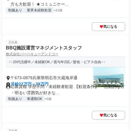
方も大歓迎！ ★コミュニケー...
制服あり
業界未経験歓迎
+21個
気になる
正社員
BBQ施設運営マネジメントスタッフ
株式会社バーベキューアンドコー
20代活躍中／未経験OK／賞与年2回／髪色・ピアス自由
〒673-0879兵庫県明石市大蔵海岸通
月給22万円～38万円
応募資格 学歴不問・未経験者歓迎 【歓迎条件】 ・活動的な方
・明るい雰囲気が好きな...
制服あり
車通勤OK
+5個
気になる
正社員