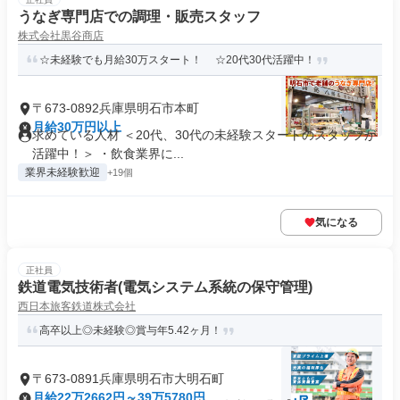
うなぎ専門店での調理・販売スタッフ
株式会社黒谷商店
☆未経験でも月給30万スタート！ ☆20代30代活躍中！
〒673-0892兵庫県明石市本町
月給30万円以上
求めている人材 ＜20代、30代の未経験スタートのスタッフが
活躍中！＞ ・飲食業界に...
業界未経験歓迎
+19個
気になる
正社員
鉄道電気技術者(電気システム系統の保守管理)
西日本旅客鉄道株式会社
高卒以上◎未経験◎賞与年5.42ヶ月！
〒673-0891兵庫県明石市大明石町
月給22万2662円～39万5780円