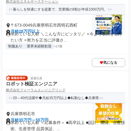
株式会社エネルギーステーション
暮らしを快適にする提案で、営業職の8割が年収1000万円。
〒673-0049兵庫県明石市西明石西町
月給28万円以上
求めている人材 ＼こんな方にピッタリ／ ⭐今より収入を上げ
たい方 ⭐努力を正当に評価さ...
制服あり
業界未経験歓迎
+17個
気になる
派遣社員
ロボット検証エンジニア
株式会社フォーラムエンジニアリング
20～40代活躍中◆月給35万円以上◆転勤なし◆兵庫県
兵庫県明石市
月給35万円～55万円
求めている人材 ＜応募条件＞ ■高卒以上 ■設計、開発、生産技
術、生産管理 品質保証、...