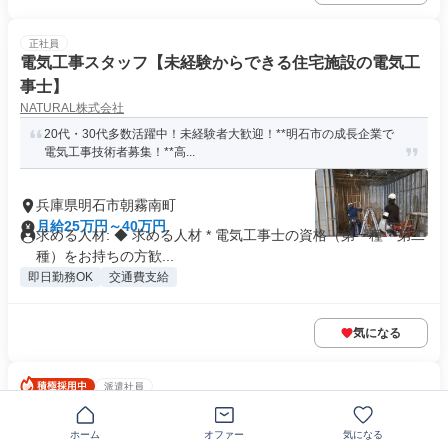
正社員
電気工事スタッフ【未経験からできる住宅施設の電気工
事士】
NATURAL株式会社
20代・30代多数活躍中！未経験者大歓迎！**明石市の成長企業で
電気工事技術者募集！**高...
兵庫県明石市朝霧南町
月給25万円～40万円
求める人材: ◆ 求める人材 * 電気工事士の資格（第一種・第二
種）をお持ちの方歓...
即日勤務OK
交通費支給
気になる
派遣社員
航空機エンジンの品質保証エンジニア
株式会社フォーラムエンジニアリング
ホーム
オファー
気になる