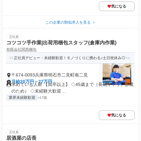
気になる
この企業の類似求人を見る
正社員
コツコツ手作業|出荷用梱包スタッフ(倉庫内作業)
有限会社関西梱包
正社員デビュー・未経験歓迎！モノづくりに携わる♪土日祝休み◎
〒674-0093兵庫県明石市二見町南二見
月給20万円～27万円
求めている人材 【高卒以上】 ◇45歳まで（長期キャリア形成
のため） ◇未経験大歓迎 ...
業界未経験歓迎
+17個
気になる
正社員
居酒屋の店長