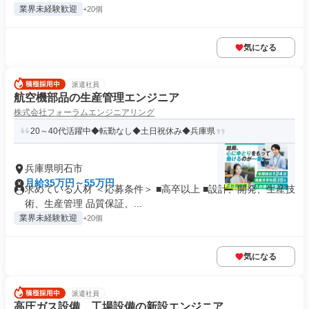
業界未経験歓迎
+20個
気になる
派遣社員
航空機部品の生産管理エンジニア
株式会社フォーラムエンジニアリング
20～40代活躍中◆転勤なし◆土日祝休み◆兵庫県
兵庫県明石市
月給35万円～55万円
求めている人材 ＜応募条件＞ ■高卒以上 ■設計、開発、生産技
術、生産管理 品質保証、...
業界未経験歓迎
+20個
気になる
派遣社員
高圧ガス設備、工場設備の新設エンジニア