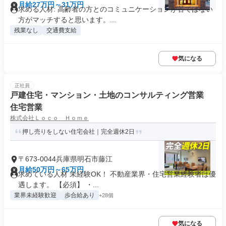
月給27万円～31万円
求める人材: 高齢者の方とのコミュニケーションが苦ではない
方がマッチすると思います。...
残業なし
交通費支給
気になる
正社員
戸建住宅・マンション・土地のコンサルティング営業
住宅営業
株式会社Ｌｏｃｏ Ｈｏｍｅ
押し売りをしない住宅会社｜完全週休2日
〒673-0044兵庫県明石市藤江
月給50万円～65万円
求めている人材 未経験OK！ 不動産業界・住宅営業経験者は優
遇します。 【必須】 ・...
業界未経験歓迎
歩合給あり
+28個
気になる