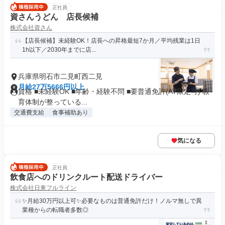
正社員
資さんうどん 店長候補
株式会社資さん
【店長候補】未経験OK！店長への昇格最短7か月／平均残業は1日
1h以下／2030年までに店...
兵庫県明石市二見町西二見
月給27万5666円以上
資格 ■未経験OK ■年齢・経験不問 ■要普通免許(AT限定可) 教
育体制が整っている...
交通費支給
食事補助あり
気になる
正社員
飲食店へのドリンクルート配送ドライバー
株式会社日東フルライン
✨️月給30万円以上可✨必要なものは普通免許だけ️！ノルマ無しで異
業種からの転職者多数◎