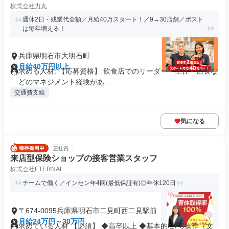
株式会社力丸
週休2日・残業代全額／月給40万スタート！／9→30店舗／ポスト
は毎年増える！
兵庫県明石市大明石町
月給40万円以上
求める人材: 【応募資格】 飲食店でのリーダー・主任・店長な
どのマネジメント経験があ...
交通費支給
気になる
正社員
来店型保険ショップの接客営業スタッフ
株式会社ETERNAL
チームで働く／インセン年4回(最低保証有)◎年休120日
〒674-0095兵庫県明石市二見町西二見駅前
月給24万円～30万円
求めている人材 【必須】 ◆高卒以上 ◆基本的なPC操作（文