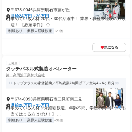
〒673-0046兵庫県明石市藤が丘
月給24万円～26万円
求めている人材 20代・30代活躍中！ 業界・職種未経験の⽅歓
迎！ 【必須条件】 ◇...
制服あり
業界未経験歓迎
+29個
気になる
正社員
タッチパネル式製造オペレーター
第一高周波工業株式会社
トップクラスの家賃補助／平均残業7時間以下／賞与4～6ヶ月分
〒674-0093兵庫県明石市二見町南二見
月給20万円～35万円
求めている人材 ✅未経験歓迎、年齢不問、学歴不問 【1つでも
当てはまる方はぜひ！】 ...
制服あり
業界未経験歓迎
+31個