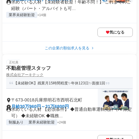
求めている人材 【未経験者歓迎！年齢不問！】 これまでのご
経験（パート・アルバイトも可...
業界未経験歓迎
+14個
気になる
この企業の類似求人を見る
正社員
不動産管理スタッフ
株式会社アーキテック
【未経験OK】残業月15時間程度✨年休123日✨面接1回
〒673-0018兵庫県明石市西明石北町
月給30万960円～31万6800円
求めている人材 【必須条件】 ◆普通自動車運転免許（AT限定
可） ◆未経験OK ◆職務...
制服あり
業界未経験歓迎
+24個