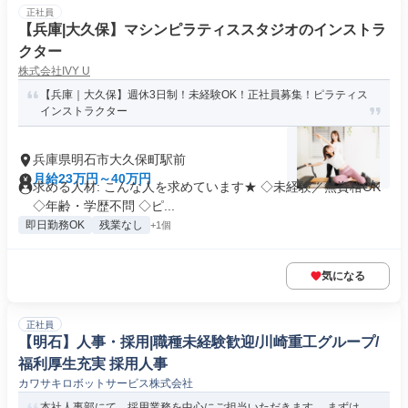
正社員
【兵庫|大久保】マシンピラティススタジオのインストラ
クター
株式会社IVY U
【兵庫｜大久保】週休3日制！未経験OK！正社員募集！ピラティス
インストラクター
兵庫県明石市大久保町駅前
月給23万円～40万円
求める人材: こんな人を求めています★ ◇未経験／無資格OK
◇年齢・学歴不問 ◇ピ...
即日勤務OK
残業なし
+1個
気になる
正社員
【明石】人事・採用|職種未経験歓迎/川崎重工グループ/
福利厚生充実 採用人事
カワサキロボットサービス株式会社
本社人事部にて、採用業務を中心にご担当いただきます。 まずは