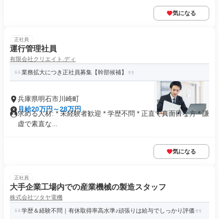
気になる
正社員
運行管理社員
有限会社クリエイト.ディ
業務拡大につき正社員募集【幹部候補】
兵庫県明石市川崎町
月給20万円～28万円
求める人材: * 未経験者歓迎 * 学歴不問 * 正直で真面目な方 * 謙
虚で素直な...
気になる
正社員
大手企業工場内での産業機械の製造スタッフ
株式会社ツタヤ電機
学歴＆経験不問｜有休取得率高水準♪頑張りは給与でしっかり評価