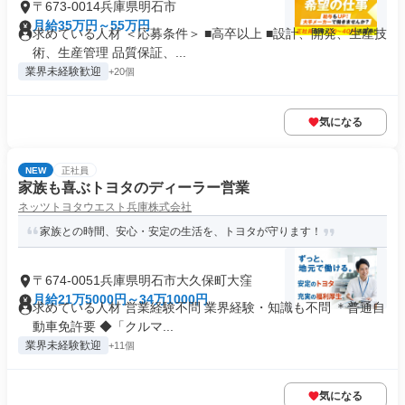
〒673-0014兵庫県明石市
月給35万円～55万円
求めている人材 ＜応募条件＞ ■高卒以上 ■設計、開発、生産技
術、生産管理 品質保証、...
業界未経験歓迎
+20個
気になる
NEW
正社員
家族も喜ぶトヨタのディーラー営業
ネッツトヨタウエスト兵庫株式会社
家族との時間、安心・安定の生活を、トヨタが守ります！
〒674-0051兵庫県明石市大久保町大窪
月給21万5000円～34万1000円
求めている人材 営業経験不問 業界経験・知識も不問 ＊普通自
動車免許要 ◆「クルマ...
業界未経験歓迎
+11個
気になる