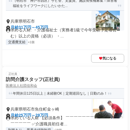
（明石市 神戸市西区）サビ管、支援員、施設長候補募集！障害者
福祉をライフワークにしたいかた...
兵庫県明石市
月給31万円～45万円
求める人材: ・介護福祉士（実務者1級で今年受験予定者含
む）以上の資格（必須） ・...
交通費支給
+1個
気になる
正社員
訪問介護スタッフ(正社員)
医療法人社団佳和会
年間休日125日以上｜未経験OK｜定期巡回なし｜日勤のみ！
兵庫県明石市魚住町金ヶ崎
月給25万円～28万円
求めている人材 【必須条件】 ￣￣￣￣￣￣￣￣￣￣￣￣￣￣
￣￣￣￣￣ ✅介護職員初任者...