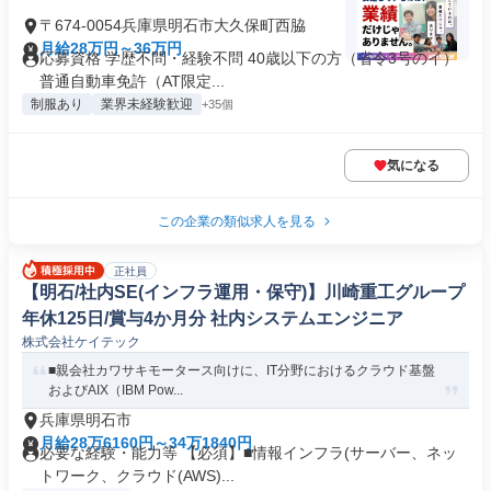
〒674-0054兵庫県明石市大久保町西脇
月給28万円～36万円
応募資格 学歴不問・経験不問 40歳以下の方（省令3号のイ）
普通自動車免許（AT限定...
制服あり
業界未経験歓迎
+35個
気になる
この企業の類似求人を見る
正社員
【明石/社内SE(インフラ運用・保守)】川崎重工グループ
年休125日/賞与4か月分 社内システムエンジニア
株式会社ケイテック
■親会社カワサキモータース向けに、IT分野におけるクラウド基盤
およびAIX（IBM Pow...
兵庫県明石市
月給28万6160円～34万1840円
必要な経験・能力等 【必須】■情報インフラ(サーバー、ネッ
トワーク、クラウド(AWS)...