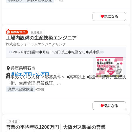
制服あり
業界未経験歓迎
+18個
気になる
派遣社員
工場内設備の生産技術エンジニア
株式会社フォーラムエンジニアリング
20～40代活躍中◆月給35万円以上◆転勤なし◆兵庫県
兵庫県明石市
月給35万円～55万円
求めている人材 ＜応募条件＞ ■高卒以上 ■設計、開発、生産技
術、生産管理 品質保証、...
業界未経験歓迎
+20個
気になる
正社員
営業の平均年収1200万円│ 大阪ガス製品の営業