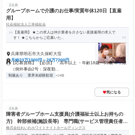
正社員
グループホームで介護のお仕事/実質年休120日【直雇
用】
社会福祉法人三幸福祉会
【直雇用】 ★この求人は仲介業者を介さない直接雇用の求人で
す！ ★こちらからご応募いた...
兵庫県明石市大久保町大窪
月給23万1000円～28万7200円
【応募資格】 【必須】 ・高卒以上 ・年齢18歳〜59歳 ※下限
（例外事由2号：深夜勤...
制服あり
業界未経験歓迎
+14個
気になる
正社員
障害者グループホーム支援員(介護福祉士以上お持ちの
方) 幹部候補(施設長等) 専門職(サービス管理責任者)
株式会社れいわホワイトナイトホールディングス
明石市・神戸市西区 垂水区