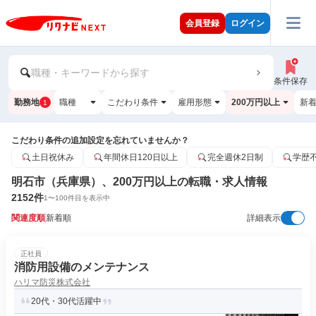
会員登録
ログイン
職種・キーワードから探す
条件保存
勤務地
職種
こだわり条件
雇用形態
200万円以上
新
1
こだわり条件の追加設定を忘れていませんか？
土日祝休み
年間休日120日以上
完全週休2日制
学歴
明石市（兵庫県）、200万円以上の転職・求人情報
2152
件
1
〜
100
件目を表示中
関連度順
新着順
詳細表示
正社員
消防⽤設備のメンテナンス
ハリマ防災株式会社
20代・30代活躍中