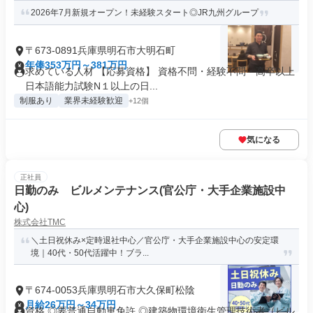
2026年7月新規オープン！未経験スタート◎JR九州グループ
〒673-0891兵庫県明石市大明石町
年俸353万円～381万円
求めている人材 【応募資格】 資格不問・経験不問・高卒以上
日本語能力試験N１以上の日...
制服あり
業界未経験歓迎
+12個
気になる
正社員
日勤のみ ビルメンテナンス(官公庁・大手企業施設中
心)
株式会社TMC
＼土日祝休み×定時退社中心／官公庁・大手企業施設中心の安定環
境｜40代・50代活躍中！ブラ...
〒674-0053兵庫県明石市大久保町松陰
月給26万円～34万円
資格 ◎要普通自動車免許 ◎建築物環境衛生管理技術者（ビル