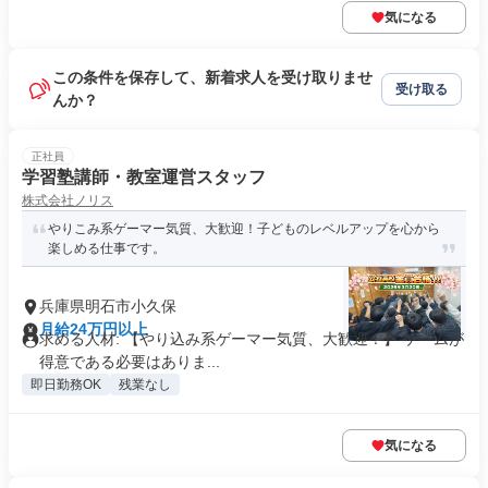
気になる
この条件を保存して、新着求人を受け取りませ
受け取る
んか？
正社員
学習塾講師・教室運営スタッフ
株式会社ノリス
やりこみ系ゲーマー気質、大歓迎！子どものレベルアップを心から
楽しめる仕事です。
兵庫県明石市小久保
月給24万円以上
求める人材: 【やり込み系ゲーマー気質、大歓迎！】 ゲームが
得意である必要はありま...
即日勤務OK
残業なし
気になる