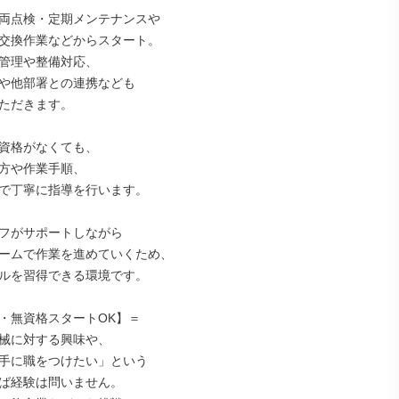
両点検・定期メンテナンスや

交換作業などからスタート。

管理や整備対応、

や他部署との連携なども

ただきます。

資格がなくても、

方や作業手順、

で丁寧に指導を行います。

フがサポートしながら

ームで作業を進めていくため、

ルを習得できる環境です。

・無資格スタートOK】＝

械に対する興味や、

手に職をつけたい」という

ば経験は問いません。
