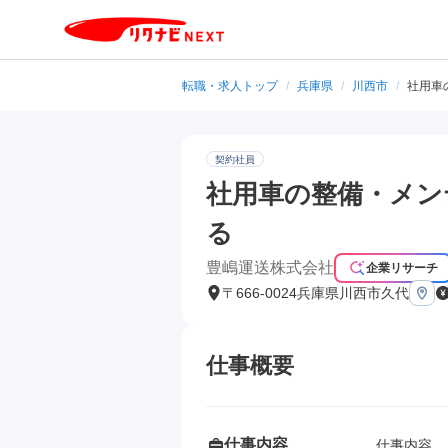
転職・求人トップ
/
兵庫県
/
川西市
/
社用車
契約社員
社用車の整備・メン
る
豊嶋運送株式会社
企業リサーチ
〒666-0024兵庫県川西市久代
仕事概要
仕事内容
仕事内容
