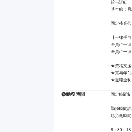
給与詳細

基本給：月給
固定残業代
【一律手当】
全員に一律
全員に一律
★資格支援
★賞与年2回
★退職金制
勤務時間
固定時間制

勤務時間詳細
総労働時間：
8：30～18：