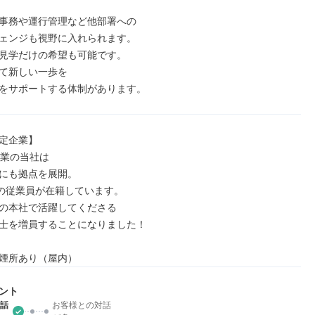
事務や運行管理など他部署への

ェンジも視野に入れられます。

見学だけの希望も可能です。

て新しい一歩を

をサポートする体制があります。
定企業】

業の当社は

にも拠点を展開。

名の従業員が在籍しています。

の本社で活躍してくださる

士を増員することになりました！

煙所あり（屋内）
ント
話
お客様との対話