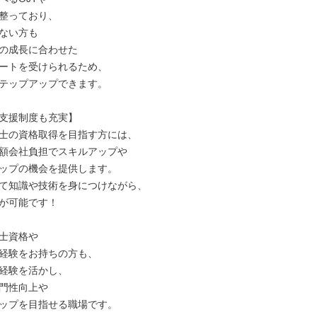
整っており、

ない方も

の成長に合わせた

ートを受けられるため、

テップアップできます。

支援制度も充実】

士の資格取得を目指す方には、

額会社負担でスキルアップや

ップの機会を提供します。

て知識や技術を身につけながら、

が可能です！

士資格や

経験をお持ちの方も、

経験を活かし、

門性向上や

ップを目指せる職場です。
