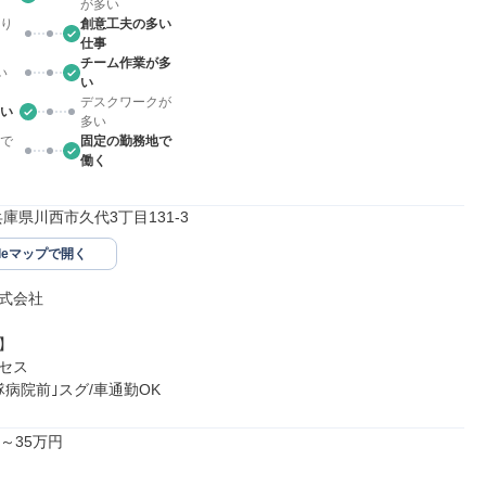
が多い
り
創意工夫の多い
仕事
チーム作業が多
い
い
デスクワークが
い
多い
で
固定の勤務地で
働く
4兵庫県川西市久代3丁目131-3
gleマップで開く
式会社



セス

隊病院前｣スグ/車通勤OK
～35万円
