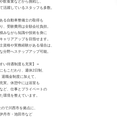
や飲食業などから挑戦し、

て活躍しているスタッフも多数。

ある自動車整備士の取得も

り、受験費用は全額会社負担。

積みながら知識や技術を身に

キャリアアップを目指せます。

士資格や実務経験がある場合は、

な分野へステップアップ可能。

すい待遇制度も充実】＝

にもこだわり、週休2日制、

、退職金制度に加えて、

充実。休憩中には浴室も

など、仕事とプライベートの

た環境を整えています。

なので川西市を拠点に、

伊丹市・池田市など
