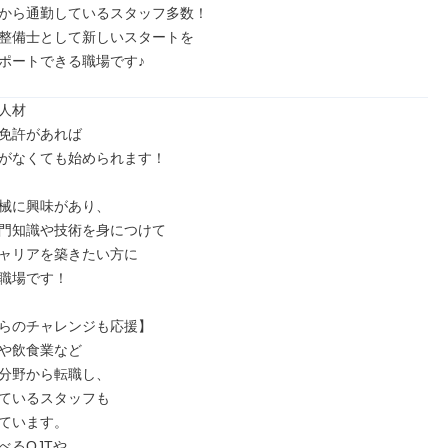
から通勤しているスタッフ多数！

整備士として新しいスタートを

ポートできる職場です♪
人材

免許があれば

がなくても始められます！

械に興味があり、

門知識や技術を身につけて

ャリアを築きたい方に

職場です！

らのチャレンジも応援】

や飲食業など

分野から転職し、

ているスタッフも

ています。

るOJTや
