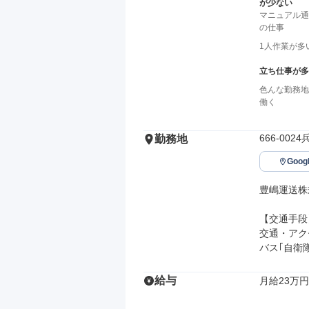
が少ない
マニュアル通
の仕事
1人作業が多
立ち仕事が多
色んな勤務地
働く
666-002
勤務地
Goo
豊嶋運送株
【交通手段】
交通・アク
バス｢自衛
給与
月給23万円