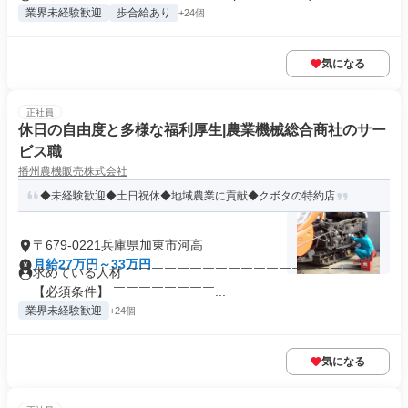
業界未経験歓迎
歩合給あり
+24個
気になる
正社員
休日の自由度と多様な福利厚生|農業機械総合商社のサー
ビス職
播州農機販売株式会社
◆未経験歓迎◆土日祝休◆地域農業に貢献◆クボタの特約店
〒679-0221兵庫県加東市河高
月給27万円～33万円
求めている人材 ￣￣￣￣￣￣￣￣￣￣￣￣￣￣￣￣￣￣￣
【必須条件】 ￣￣￣￣￣￣￣￣...
業界未経験歓迎
+24個
気になる