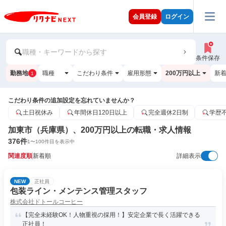
会員登録
ログイン
職種・キーワードから探す
条件保存
勤務地
職種
こだわり条件
雇用形態
200万円以上
新
1
こだわり条件の追加設定を忘れていませんか？
土日祝休み
年間休日120日以上
完全週休2日制
学歴
加東市（兵庫県）、200万円以上の転職・求人情報
376
件
1
〜
100
件目を表示中
関連度順
新着順
詳細表示
NEW
正社員
包装ライン・メンテンス管理スタッフ
株式会社ドトールコーヒー
【完全未経験OK！人物重視の採用！】安定企業で長く活躍できる
正社員！