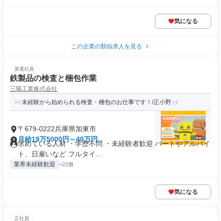
気になる
この企業の類似求人を見る
派遣社員
鉄製品の検査と梱包作業
三陽工業株式会社
未経験から始められる検査・梱包のお仕事です！/正小野
〒679-0222兵庫県加東市
月給19万5000円～40万円
求めている人材 ・学歴不問 ・未経験者歓迎 パートやアルバイ
ト、日雇いなど フルタイ...
業界未経験歓迎
+22個
気になる
正社員