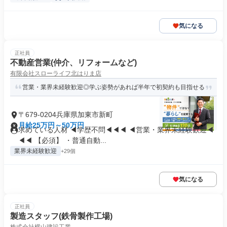
気になる
正社員
不動産営業(仲介、リフォームなど)
有限会社スローライフ北はりま店
営業・業界未経験歓迎◎学ぶ姿勢があれば半年で初契約も目指せる
〒679-0204兵庫県加東市新町
月給25万円～50万円
求めている人材 ◀学歴不問◀◀◀ ◀営業・業界未経験歓迎◀
◀◀ 【必須】 ・普通自動...
業界未経験歓迎
+29個
気になる
正社員
製造スタッフ(鉄骨製作工場)