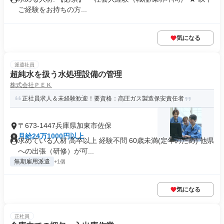
ご経験をお持ちの方...
気になる
派遣社員
超純水を扱う水処理設備の管理
株式会社ＰＥＫ
正社員求人＆未経験歓迎！要資格：高圧ガス製造保安責任者
〒673-1447兵庫県加東市佐保
月給24万1000円以上
求めている人材 高卒以上 経験不問 60歳未満(定年のため) 他県
への出張（研修）が可...
無期雇用派遣
+1個
気になる
正社員