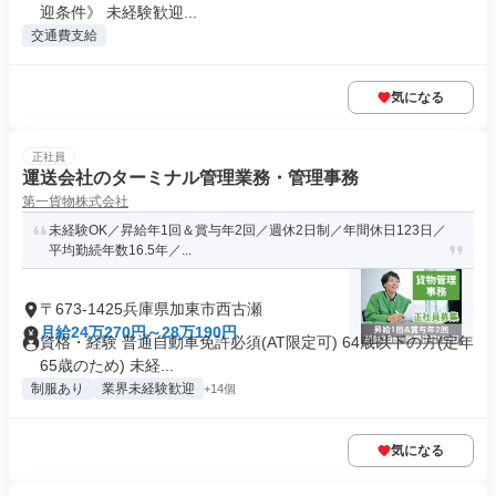
迎条件》 未経験歓迎...
交通費支給
気になる
正社員
運送会社のターミナル管理業務・管理事務
第一貨物株式会社
未経験OK／昇給年1回＆賞与年2回／週休2日制／年間休日123日／
平均勤続年数16.5年／...
〒673-1425兵庫県加東市西古瀬
月給24万270円～28万190円
資格・経験 普通自動車免許必須(AT限定可) 64歳以下の方(定年
65歳のため) 未経...
制服あり
業界未経験歓迎
+14個
気になる