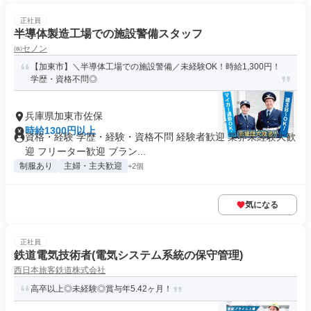
正社員
半導体製造工場での施設警備スタッフ
㈱セノン
【加東市】＼半導体工場での施設警備／未経験OK！時給1,300円！
学歴・資格不問◎
兵庫県加東市佐保
時給1300円以上
資格・経験 学歴・経験・資格不問 経験者歓迎 業界未経験大歓
迎 フリーター歓迎 ブラン...
制服あり
主婦・主夫歓迎
+2個
気になる
正社員
鉄道電気技術者(電気システム系統の保守管理)
西日本旅客鉄道株式会社
高卒以上◎未経験◎賞与年5.42ヶ月！