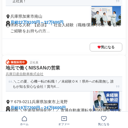
正社員！
兵庫県加東市南山
月給22万9100円～32万600円
求める人材: 【必須】 ・社会人経験（職種/業界不問） ★ 以下
ご経験をお持ちの方...
気になる
正社員
地元で働くNISSANの営業
兵庫日産自動車株式会社
.＼この夏、心機一転の転職！／未経験ＯＫ！県外への転勤無し 誰
もが知る安心な会社！賞与4....
〒679-0211兵庫県加東市上滝野
月給19万7200円～24万6600円
資格 ＼中途採用強化中！／ 普通自動車運転免許(AT限定可) 未
経験OK！異業種でも...
賞与あり
交通費支給
ホーム
オファー
気になる