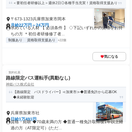
＜要初任者研修以上＞週休2日◎各種手当充実！資格取得支援あり
〒673-1323兵庫県加東市岡本
月給22万円～24万円
求めている人材 【 必須条件 】 ◇下記いずれかの資格をお持
ちの方 ＊初任者研修修了者...
制服あり
資格取得支援あり
+22個
気になる
契約社員
路線限定バス運転手(異動なし)
神姫バス株式会社
【路線限定 バスドライバー】≪加東市≫◆普通免許から応募OK
◆未経験歓迎
兵庫県加東市社
日給1万491円
資格・経験 ◆70歳未満の方 ◆普通一種免許取得後1年以上経
過の方（AT限定可）(ただ...