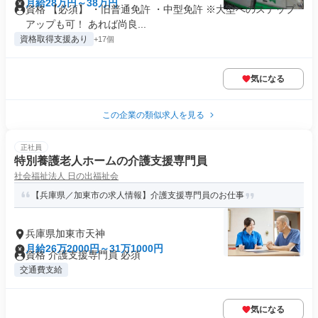
月給28万円～38万円
資格 【必須】 ・旧普通免許 ・中型免許 ※大型へのステップ
アップも可！ あれば尚良...
資格取得支援あり
+17個
気になる
この企業の類似求人を見る
正社員
特別養護老人ホームの介護支援専門員
社会福祉法人 日の出福祉会
【兵庫県／加東市の求人情報】介護支援専門員のお仕事
兵庫県加東市天神
月給26万2000円～31万1000円
資格 介護支援専門員 必須
交通費支給
気になる