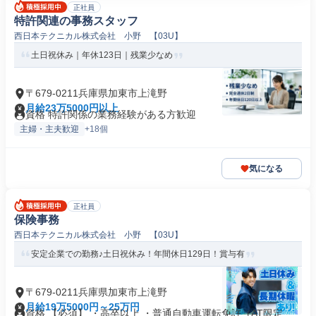
正社員
特許関連の事務スタッフ
西日本テクニカル株式会社 小野 【03U】
土日祝休み｜年休123日｜残業少なめ
〒679-0211兵庫県加東市上滝野
月給23万5000円以上
資格 特許関係の業務経験がある方歓迎
主婦・主夫歓迎
+18個
気になる
正社員
保険事務
西日本テクニカル株式会社 小野 【03U】
安定企業での勤務♪土日祝休み！年間休日129日！賞与有
〒679-0211兵庫県加東市上滝野
月給19万5000円～25万円
資格 【必須】 ・高卒以上 ・普通自動車運転免許（AT限定