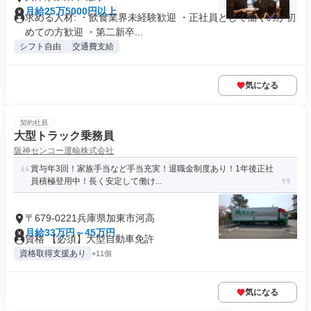
月給25万5000円以上
求める人材: ・飲食業界未経験歓迎 ・正社員として働くのが初
めての方歓迎 ・第二新卒...
シフト自由
交通費支給
気になる
契約社員
大型トラック乗務員
阪神センコー運輸株式会社
賞与年3回！家族手当など手当充実！退職金制度あり！1年後正社
員積極登用中！長く安定して働け...
〒679-0221兵庫県加東市河高
月給33万円～45万円
資格 【必須】大型自動車免許
資格取得支援あり
+11個
気になる