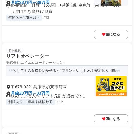
月給23万円～36万円
必要資格・経験 【必須】 ●普通自動車免許（AT限定もOK）
→専門的な資格は無資...
年間休日120日以上
+7個
気になる
契約社員
リフトオペレーター
株式会社エイエムコーポレーション
＼リフトの資格を活かせる♪／ブランク明けもok！安定収入可能
〒679-0221兵庫県加東市河高
月給29万円～33万円
求めている人材 リフト免許が必要です。
制服あり
業界未経験歓迎
+18個
気になる