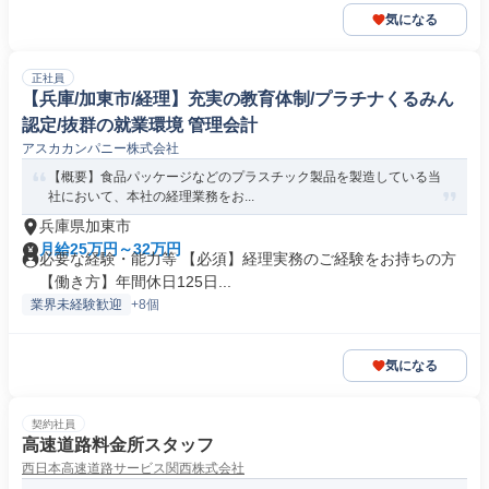
気になる
正社員
【兵庫/加東市/経理】充実の教育体制/プラチナくるみん
認定/抜群の就業環境 管理会計
アスカカンパニー株式会社
【概要】食品パッケージなどのプラスチック製品を製造している当
社において、本社の経理業務をお...
兵庫県加東市
月給25万円～32万円
必要な経験・能力等 【必須】経理実務のご経験をお持ちの方
【働き方】年間休日125日...
業界未経験歓迎
+8個
気になる
契約社員
高速道路料金所スタッフ
西日本高速道路サービス関西株式会社