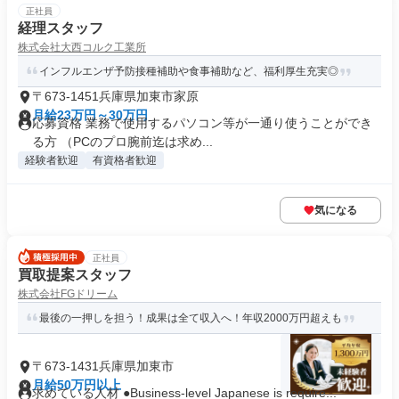
正社員
経理スタッフ
株式会社大西コルク工業所
インフルエンザ予防接種補助や食事補助など、福利厚生充実◎
〒673-1451兵庫県加東市家原
月給23万円～30万円
応募資格 業務で使用するパソコン等が一通り使うことができ
る方 （PCのプロ腕前迄は求め...
経験者歓迎
有資格者歓迎
気になる
正社員
買取提案スタッフ
株式会社FGドリーム
最後の一押しを担う！成果は全て収入へ！年収2000万円超えも
〒673-1431兵庫県加東市
月給50万円以上
求めている人材 ●Business-level Japanese is require...