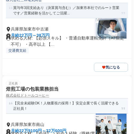
株式会社三和電気商会
賞与年3回支給あり（決算賞与含む）／加東市本社でのルート営業
です／営業経験を活かしてご活躍...
兵庫県加東市中古瀬
月給22万円～38万円
求める人材: 【必須スキル】 ・普通自動車運転免許（AT限定
不可） ・高卒以上 【...
交通費支給
気になる
正社員
焙煎工場の包装業務担当
株式会社ドトールコーヒー
【完全未経験OK！人物重視の採用！】安定企業で長く活躍できる
正社員！
兵庫県加東市南山
月給22万9100円～32万600円
求める人材: 【必須】 ・社会人経験（職種/業界不問） ★ 以下