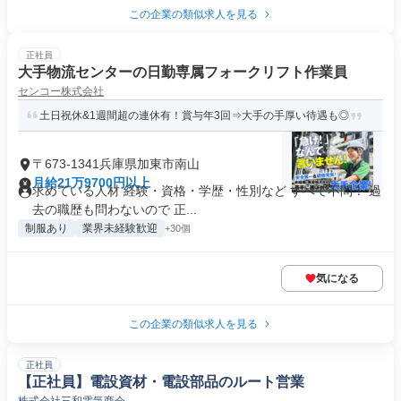
この企業の類似求人を見る
正社員
大手物流センターの日勤専属フォークリフト作業員
センコー株式会社
土日祝休&1週間超の連休有！賞与年3回⇒大手の手厚い待遇も◎
〒673-1341兵庫県加東市南山
月給21万9700円以上
求めている人材 経験・資格・学歴・性別など すべて不問！ 過
去の職歴も問わないので 正...
制服あり
業界未経験歓迎
+30個
気になる
この企業の類似求人を見る
正社員
【正社員】電設資材・電設部品のルート営業