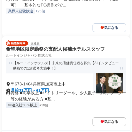
可） ・基本的なPC操作がで...
業界未経験歓迎
+25個
気になる
正社員
希望地区限定勤務の支配人候補ホテルスタッフ
ルートインジャパン株式会社
【ルートインホテルズ】未来の店舗責任者を募集【AIインタビュー
動画での1次選考実施中！】
〒673-1464兵庫県加東市上中
月給31万円～41万円
資格 ■高卒以上 ■バイトリーダーや、少人数チームの リーダー
等の経験がある方 ■基...
中途入社50％以上
+10個
気になる