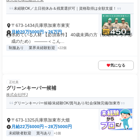
株式会社横山建設工業
未経験OK／土日祝休み＆残業選択可｜資格取得は全額支援！
〒673-1434兵庫県加東市東実
月給20万5000円～26万円
求めている人材 【必須条件】 40歳未満の方（長期キャリア形
成のため） ―――＜こん...
制服あり
業界未経験歓迎
+22個
気になる
正社員
グリーンキーパー候補
株式会社PFJ
グリーンキーパー候補/未経験OK/賞与あり/社会保険完備/加東市
〒673-1325兵庫県加東市大畑
月給22万6000円～28万5000円
未経験者歓迎
賞与あり
+1個