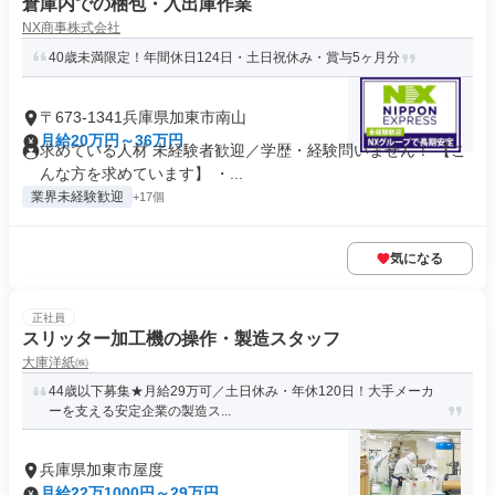
倉庫内での梱包・入出庫作業
NX商事株式会社
40歳未満限定！年間休日124日・土日祝休み・賞与5ヶ月分
〒673-1341兵庫県加東市南山
月給20万円～36万円
求めている人材 未経験者歓迎／学歴・経験問いません！ 【こ
んな方を求めています】 ・...
業界未経験歓迎
+17個
気になる
正社員
スリッター加工機の操作・製造スタッフ
大庫洋紙㈱
44歳以下募集★月給29万可／土日休み・年休120日！大手メーカ
ーを支える安定企業の製造ス...
兵庫県加東市屋度
月給22万1000円～29万円