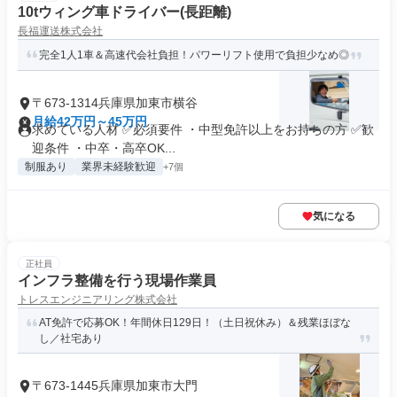
10tウィング車ドライバー(長距離)
長福運送株式会社
完全1人1車＆高速代会社負担！パワーリフト使用で負担少なめ◎
〒673-1314兵庫県加東市横谷
月給42万円～45万円
求めている人材 ✅必須要件 ・中型免許以上をお持ちの方 ✅歓
迎条件 ・中卒・高卒OK...
制服あり
業界未経験歓迎
+7個
気になる
正社員
インフラ整備を行う現場作業員
トレスエンジニアリング株式会社
AT免許で応募OK！年間休日129日！（土日祝休み）＆残業ほぼな
し／社宅あり
〒673-1445兵庫県加東市大門