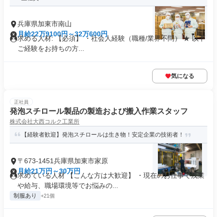
兵庫県加東市南山
月給22万9100円～32万600円
求める人材: 【必須】 ・社会人経験（職種/業界不問） ★ 以下
ご経験をお持ちの方...
気になる
正社員
発泡スチロール製品の製造および搬入作業スタッフ
株式会社大西コルク工業所
【経験者歓迎】発泡スチロールは生き物！安定企業の技術者！
〒673-1451兵庫県加東市家原
月給21万円～30万円
求めている人材 【こんな方は大歓迎】 ・現在のお仕事で残業
や給与、職場環境等でお悩みの...
制服あり
+21個