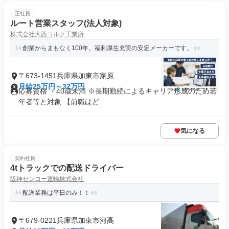
正社員
ルート営業スタッフ(法人対象)
株式会社大西コルク工業所
創業からまもなく100年。福利厚生充実の安定メーカーです。
〒673-1451兵庫県加東市家原
月給25万円～32万円
応募資格 ・40歳未満 ※長期勤続によるキャリア形成のため若
年者等と対象 【前職はど...
気になる
契約社員
4tトラックでの配送ドライバー
阪神センコー運輸株式会社
配送業務は平日のみ！！
〒679-0221兵庫県加東市河高