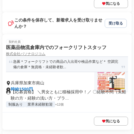
気になる
この条件を保存して、新着求人を受け取りませ
受け取る
んか？
契約社員
医薬品物流倉庫内でのフォークリフトスタッフ
株式会社パソナロジコム
急募＊フォークリフトでの商品の入出荷や検品作業など＊ 空調完
備の倉庫＊無資格・未経験者歓...
兵庫県加東市南山
時給1500円
【応募資格】 ＼男女ともに積極採用中！／ 〇経験不問（未経
験の方・経験の浅い方・ブラ...
制服あり
業界未経験歓迎
+12個
気になる