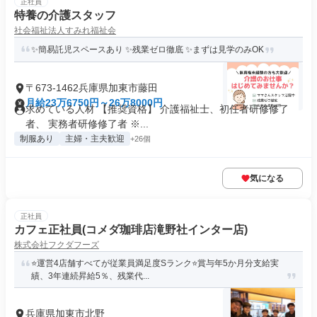
正社員
特養の介護スタッフ
社会福祉法人すみれ福祉会
✨簡易託児スペースあり ✨残業ゼロ徹底 ✨まずは見学のみOK
〒673-1462兵庫県加東市藤田
月給23万6750円～26万8000円
求めている人材 【推奨資格】 介護福祉士、初任者研修修了
者、 実務者研修修了者 ※...
制服あり
主婦・主夫歓迎
+26個
気になる
正社員
カフェ正社員(コメダ珈琲店滝野社インター店)
株式会社フクダフーズ
⭐運営4店舗すべてが従業員満足度Sランク⭐賞与年5か月分支給実
績、3年連続昇給5％、残業代...
兵庫県加東市北野