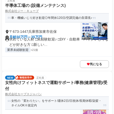
正社員
半導体工場の (設備メンテナンス)
株式会社ジー・キューブ
車・機械いじり好き歓迎◎年間休120日/空調完備の良環境♪
〒673-1447兵庫県加東市佐保
月給30万円～35万円
求めている人材 □未経験歓迎♪ □DIY・自動車・バイクいじりな
どが好きな方 □新しい...
業界未経験歓迎
+21個
気になる
NEW
正社員
女性向けフィットネスで運動サポート/事務(健康管理)/受
付
株式会社カーブスジャパン
女性の「変わりたい」をサポート/週休2日/日祝休/長期休暇/染髪・
ネイルOK※規定内