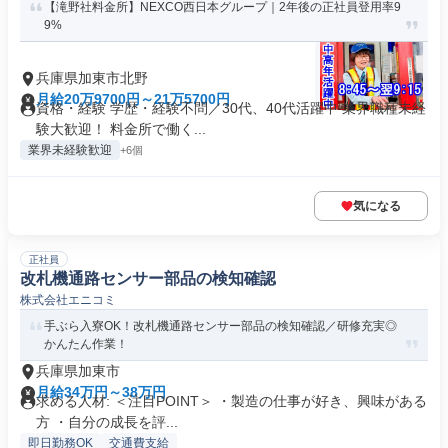
【滝野社料金所】NEXCO西日本グループ｜2年後の正社員登用率9
9%
兵庫県加東市北野
月給20万9700円～21万5700円
資格・経験 学歴・経験不問／30代、40代活躍中 業界職種未経
験大歓迎！ 料金所で働く...
業界未経験歓迎
+6個
気になる
正社員
改札機通路センサー部品の検知確認
株式会社エニコミ
手ぶら入寮OK！改札機通路センサー部品の検知確認／研修充実◎
かんたん作業！
兵庫県加東市
月給34万円～38万円
求める人材: ＜注目POINT＞ ・製造の仕事が好き、興味がある
方 ・自分の成長を評...
即日勤務OK
交通費支給