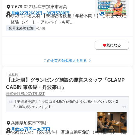
〒679-0221兵庫県加東市河高
月給22万2662円～39万5780円
求めている人材 【未経験者歓迎！年齢不問！】 これまでのご
経験（パート・アルバイトも可...
業界未経験歓迎
+14個
気になる
この企業の類似求人を見る
正社員
【正社員】グランピング施設の運営スタッフ『GLAMP
CABIN 東条湖・丹波篠山』
株式会社ENJOYTRUST
【要普通免許】＼✨口コミ4.9の宝物のような場所✨／07：00～2
2：00の間のシフト／1...
兵庫県加東市下鴨川
月給25万円～30万円
求める人材: 《必須条件》 普通自動車免許（AT限定可） 《歓