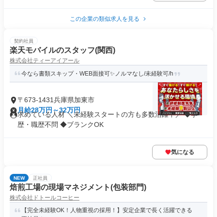
この企業の類似求人を見る
契約社員
楽天モバイルのスタッフ(関西)
株式会社ティーアイアール
今なら書類スキップ・WEB面接可✨️ノルマなし/未経験可/h
〒673-1431兵庫県加東市
月給28万円～32万円
求めている人材 ＼未経験スタートの方も多数活躍中／ ◆学
歴・職歴不問 ◆ブランクOK
気になる
NEW
正社員
焙煎工場の現場マネジメント(包装部門)
株式会社ドトールコーヒー
【完全未経験OK！人物重視の採用！】安定企業で長く活躍できる