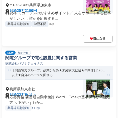
〒673-1431兵庫県加東市
月給25万2100円
資格 ＼カーブスのおすすめポイント／ 人をサポートする仕事
がしたい… 誰かを応援する...
業界未経験歓迎
学歴不問
+6個
気になる
NEW
契約社員
関電グループで電柱設置に関する営業
株式会社パソナジョイナス
【関西電力グループ】残業少なめ★未経験大歓迎★年間休日120日
以上★自分のペースで回れる
兵庫県加東市社
月給22万円以上
応募資格 要普通自動車免許 Word・Excelの基本操作が可能な
方 ＼下記いずれか...
業界未経験歓迎
+11個