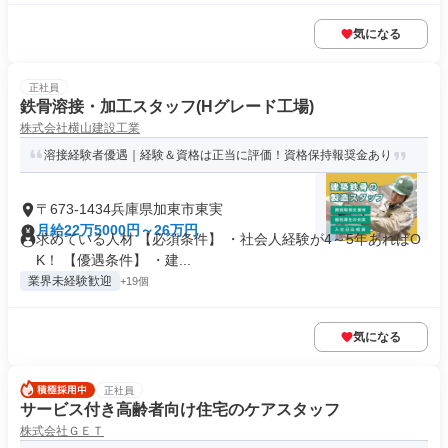
気になる
正社員
鉄骨溶接・加工スタッフ(Hグレード工場)
株式会社横山建設工業
溶接経験者優遇｜経験＆資格は正当に評価！資格保持報奨金あり
〒673-1434兵庫県加東市東実
月給22万5000円～26万円
求めている人材 【必須条件】 ・社会人経験が4～5年あればO
K！ 【優遇条件】 ・建...
業界未経験歓迎
+19個
気になる
正社員
サービス付き高齢者向け住宅のケアスタッフ
株式会社ＧＥＴ