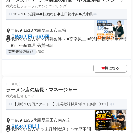
株式会社フォーラムエンジニアリング
20～40代活躍中◆転勤なし◆土日祝休み◆兵庫県
〒669-1513兵庫県三田市三輪
月給35万円～55万円
求めている人材 ＜応募条件＞ ■高卒以上 ■設計、開発、生産技
術、生産管理 品質保証、...
業界未経験歓迎
+20個
気になる
正社員
ラーメン店の店長・マネージャー
株式会社オモロイ
【月給40万円スタート！】店長候補採用/ポスト多数【002】
〒669-1535兵庫県三田市南が丘
月給40万円以上
求めている人材 ✨未経験歓迎！ ✨学歴不問・職歴不問！ ✨正