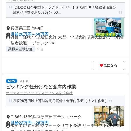
【運送会社の中型トラックドライバー】未経験OK！経験者優遇◎
資格取得支援あり♪30代～50...
兵庫県三田市中町
月給20万円～50万円
資格・経験 中型運転免許 大型、中型免許取得支援あり（未経
験者歓迎） ブランクOK
業界未経験歓迎
+10個
気になる
NEW
正社員
ピッキング仕分けなど倉庫内作業
オーティーティーロジスティクス株式会社
月収28万円以上可◎冷暖房完備！倉庫内作業（リフト作業）
〒669-1339兵庫県三田市テクノパーク
月給23万円～28万円
求めている人材 ◎フォークリフト免許 リーチリフトの操作経