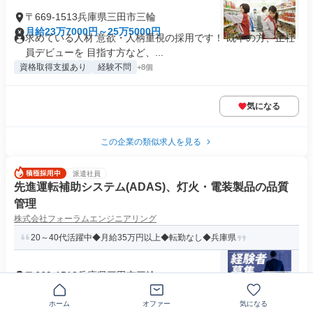
〒669-1513兵庫県三田市三輪
月給23万7000円～25万5000円
求めている人材 意欲・人柄重視の採用です！ 既卒の方、正社
員デビューを 目指す方など、...
資格取得支援あり
経験不問
+8個
気になる
この企業の類似求人を見る
派遣社員
先進運転補助システム(ADAS)、灯火・電装製品の品質
管理
株式会社フォーラムエンジニアリング
20～40代活躍中◆月給35万円以上◆転勤なし◆兵庫県
〒669-1513兵庫県三田市三輪
月給35万円～55万円
求めている人材 ＜応募条件＞ ■高卒以上 ■設計、開発、生産技
ホーム
オファー
気になる
術、生産管理 品質保証、...