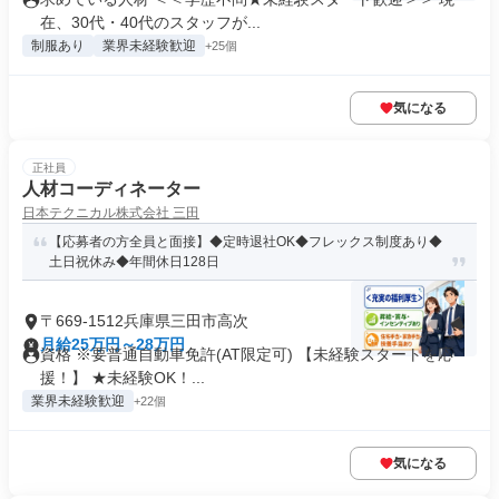
在、30代・40代のスタッフが...
制服あり
業界未経験歓迎
+25個
気になる
正社員
人材コーディネーター
日本テクニカル株式会社 三田
【応募者の方全員と面接】◆定時退社OK◆フレックス制度あり◆
土日祝休み◆年間休日128日
〒669-1512兵庫県三田市高次
月給25万円～28万円
資格 ※要普通自動車免許(AT限定可) 【未経験スタートを応
援！】 ★未経験OK！...
業界未経験歓迎
+22個
気になる