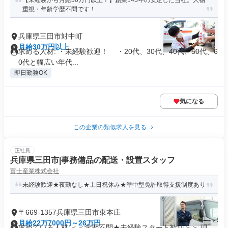
【未経験から月給30万円以上！】創業143年の安定した当社。人物
重視・年齢学歴不問です！
兵庫県三田市対中町
月給30万円以上
求める人材: ・未経験歓迎！ ・20代、30代、40代、50代、6
0代と幅広い年代...
即日勤務OK
気になる
この企業の類似求人を見る
正社員
兵庫県三田市|事務備品の配送・設置スタッフ
富士産業株式会社
未経験歓迎★夜勤なし★土日祝休み★準中型免許取得支援制度あり
〒669-1357兵庫県三田市東本庄
月給22万7000円～26万円
求めている人材 ＜＜学歴不問★未経験スタート歓迎＞＞ 現