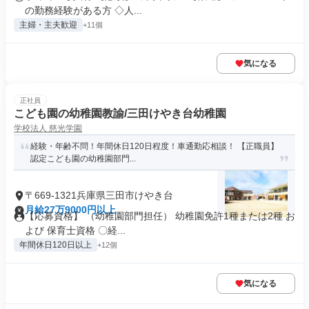
の勤務経験がある方 ◇人...
主婦・主夫歓迎
+11個
気になる
正社員
こども園の幼稚園教諭/三田けやき台幼稚園
学校法人 慈光学園
経験・年齢不問！年間休日120日程度！車通勤応相談！ 【正職員】
認定こども園の幼稚園部門...
〒669-1321兵庫県三田市けやき台
月給27万9000円以上
【応募資格】 （幼稚園部門担任） 幼稚園免許1種または2種 お
よび 保育士資格 〇経...
年間休日120日以上
+12個
気になる