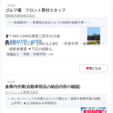
正社員
ゴルフ場 フロント受付スタッフ
関西観光開発株式会社
✅未経験OK！✅普通免許必須ゴルフの知識や経験不要！
〒669-1349兵庫県三田市大川瀬
月給23万円～28万円
求めている人材 【求める人材】 ・学歴不問 ・未経験歓迎 ・
経験者優遇 ▼下記の経験も...
制服あり
早朝
学歴不問
+9個
気になる
正社員
倉庫内作業(自動車部品の納品内容の確認)
サーミット工業株式会社
カンタン×シンプル作業だからスグ慣れる！資格や倉庫作業の経験
は不問！★土日祝休み＆年間休日...