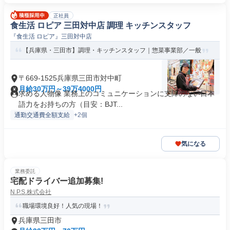
正社員
食生活 ロピア 三田対中店 調理 キッチンスタッフ
『食生活 ロピア』三田対中店
【兵庫県・三田市】調理・キッチンスタッフ｜惣菜事業部／一般
〒669-1525兵庫県三田市対中町
月給30万円～39万4000円
求める人物像 業務上のコミュニケーションに支障のない日本
語力をお持ちの方（目安：BJT...
通勤交通費全額支給
+2個
気になる
業務委託
宅配ドライバー追加募集!
N.P.S.株式会社
職場環境良好！人気の現場！
兵庫県三田市