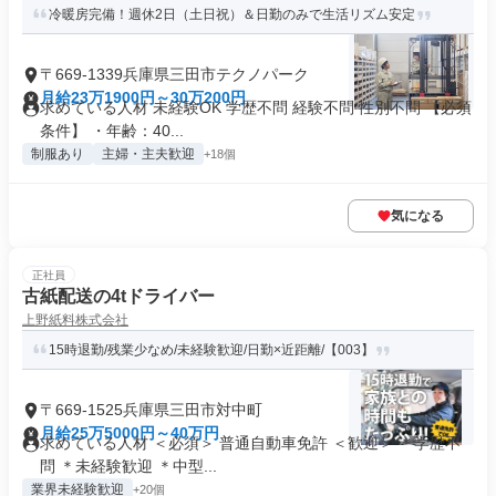
冷暖房完備！週休2日（土日祝）＆日勤のみで生活リズム安定
〒669-1339兵庫県三田市テクノパーク
月給23万1900円～30万200円
求めている人材 未経験OK 学歴不問 経験不問 性別不問 【必須
条件】 ・年齢：40...
制服あり
主婦・主夫歓迎
+18個
気になる
正社員
古紙配送の4tドライバー
上野紙料株式会社
15時退勤/残業少なめ/未経験歓迎/日勤×近距離/【003】
〒669-1525兵庫県三田市対中町
月給25万5000円～40万円
求めている人材 ＜必須＞ 普通自動車免許 ＜歓迎＞ ＊学歴不
問 ＊未経験歓迎 ＊中型...
業界未経験歓迎
+20個