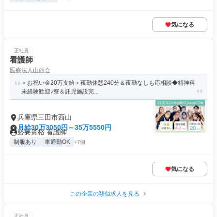
気になる
正社員
看護師
医療法人山西会
＜お祝い金20万支給＞夜勤休憩240分＆夜勤なしも応相談◆精神科
未経験歓迎♪寮＆託児施設完...
兵庫県三田市西山
月給30万3050円～35万5550円
必要資格 看護師
制服あり
車通勤OK
+7個
気になる
この企業の類似求人を見る
正社員