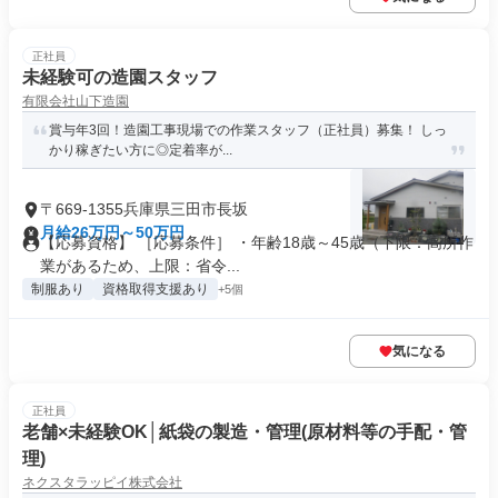
正社員
未経験可の造園スタッフ
有限会社山下造園
賞与年3回！造園工事現場での作業スタッフ（正社員）募集！ しっ
かり稼ぎたい方に◎定着率が...
〒669-1355兵庫県三田市長坂
月給26万円～50万円
【応募資格】 ［応募条件］ ・年齢18歳～45歳（下限：高所作
業があるため、上限：省令...
制服あり
資格取得支援あり
+5個
気になる
正社員
老舗×未経験OK│紙袋の製造・管理(原材料等の手配・管
理)
ネクスタラッピイ株式会社