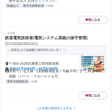
験がある方 お持ちでブランク...
制服あり
業界未経験歓迎
+18個
気になる
正社員
鉄道電気技術者(電気システム系統の保守管理)
西日本旅客鉄道株式会社
高卒以上◎未経験◎賞与年5.42ヶ月！
〒669-1528兵庫県三田市駅前町
月給22万2662円～39万5780円
求めている人材 【未経験者歓迎！年齢不問！】 これまでのご
経験（パート・アルバイトも可...
業界未経験歓迎
+14個
気になる
この企業の類似求人を見る