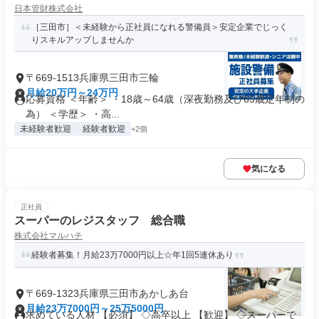
日本管財株式会社
［三田市］＜未経験から正社員になれる警備員＞安定企業でじっく
りスキルアップしませんか
〒669-1513兵庫県三田市三輪
月給20万円～24万円
応募資格 ＜年齢＞ ・18歳～64歳（深夜勤務及び65歳定年制の
為） ＜学歴＞ ・高...
未経験者歓迎
経験者歓迎
+2個
気になる
正社員
スーパーのレジスタッフ 総合職
株式会社マルハチ
経験者募集！月給23万7000円以上☆年1回5連休あり
〒669-1323兵庫県三田市あかしあ台
月給23万7000円～25万5000円
求めている人材 【必須】 ◇高卒以上 【歓迎】 ◇スーパーで