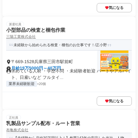
気になる
派遣社員
小型部品の検査と梱包作業
三陽工業株式会社
未経験から始められる検査・梱包のお仕事です！/正小野
〒669-1528兵庫県三田市駅前町
月給19万5000円～40万円
求めている人材 ・学歴不問 ・未経験者歓迎 パートやアルバイ
ト、日雇いなど フルタイ...
業界未経験歓迎
+20個
気になる
正社員
乳製品サンプル配布・ルート営業
布亀株式会社