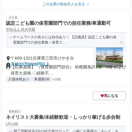
この企業の類似求人を見る
正社員
認定こども園の保育園部門での担任業務/車通勤可
学校法人 慈光学園
チームワークの良さには自信あり！ 【正職員】認定こども園の保
育園部門での担任業務！保育ス...
〒669-1321兵庫県三田市けやき台
月給23万8000円以上
【応募資格】 （保育園部門担任） 幼稚園免許1種・2種 および
保育士資格 〇経験不...
介護休暇あり
車通勤OK
+10個
気になる
業務委託
ネイリスト大募集/未経験歓迎・しっかり稼げる歩合制
Lily nail
JR三田駅徒歩3分の好立地サロンで、一緒にお客様の「キレイ」を