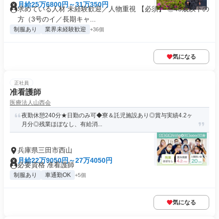
月給25万6800円～31万350円
求めている人材 未経験歓迎／人物重視 【必須】 ◎45歳以下の
方（3号のイ／長期キャ...
制服あり
業界未経験歓迎
+36個
気になる
正社員
准看護師
医療法人山西会
夜勤休憩240分★日勤のみ可◆寮＆託児施設あり◎賞与実績4.2ヶ
月分◎残業ほぼなし、有給消...
兵庫県三田市西山
月給22万9050円～27万4050円
必要資格 准看護師
制服あり
車通勤OK
+5個
気になる