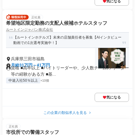
気になる
正社員
希望地区限定勤務の支配人候補ホテルスタッフ
ルートインジャパン株式会社
【ルートインホテルズ】未来の店舗責任者を募集【AIインタビュー
動画での1次選考実施中！】
兵庫県三田市福島
月給31万円～41万円
資格 ■高卒以上 ■バイトリーダーや、少人数チームの リーダー
等の経験がある方 ■基...
中途入社50％以上
+10個
気になる
この企業の類似求人を見る
正社員
市役所での警備スタッフ