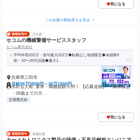
気になる
この企業の類似求人を見る
正社員
セコムの機械警備サービススタッフ
セコム株式会社
平均年収655万・賞与最大202万◆転勤なし地域限定◆未経験9
割・20〜30代活躍◆最大1...
兵庫県三田市
月給26万5500円～30万1500円
求める人材: 業界・職種経験不問！ 【応募資格】 ・高卒以上
・39歳までの方...
交通費支給
気になる
派遣社員
カーメカトロニクス製品の評価・不良品解析エンジニア