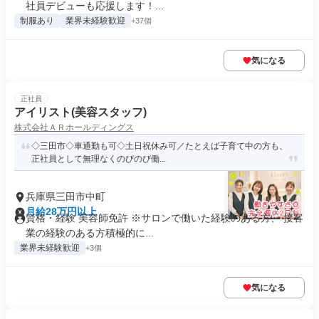
社員デビューも応援します！...
制服あり
業界未経験歓迎
+37個
気になる
正社員
アイリスト(美容スタッフ)
株式会社ＡＲホールディングス
◇三田市◇車通勤も可◇土日祝休み可／たとえば子育て中の方も、
正社員として無理なくのびのび働...
兵庫県三田市中町
月給28万円以上
資格・経験 美容師免許 ※サロンで働いた経験のある方、 接客
業の経験のある方積極的に...
業界未経験歓迎
+3個
気になる