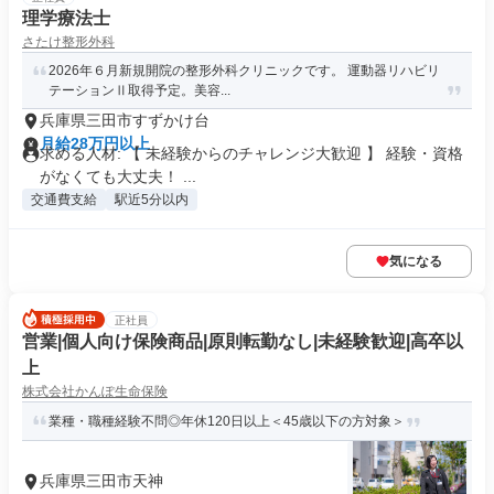
理学療法士
さたけ整形外科
2026年６月新規開院の整形外科クリニックです。 運動器リハビリ
テーションⅡ取得予定。美容...
兵庫県三田市すずかけ台
月給28万円以上
求める人材: 【 未経験からのチャレンジ大歓迎 】 経験・資格
がなくても大丈夫！ ...
交通費支給
駅近5分以内
気になる
正社員
営業|個人向け保険商品|原則転勤なし|未経験歓迎|高卒以
上
株式会社かんぽ生命保険
業種・職種経験不問◎年休120日以上＜45歳以下の方対象＞
兵庫県三田市天神