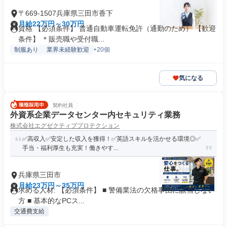
〒669-1507兵庫県三田市香下
月給22万円～30万円
資格 【必須条件】 普通自動車運転免許（通勤のため） 【歓迎
条件】 ＊販売職や受付職...
制服あり
業界未経験歓迎
+20個
気になる
契約社員
外資系企業データセンター内セキュリティ業務
株式会社エグゼクティブプロテクション
✅高収入✅安定した収入を獲得！✅英語スキルを活かせる環境◎✅
手当・福利厚生も充実！働きやす...
兵庫県三田市
月給23万円～35万円
求める人材: 【必須条件】 ■ 警備業法の欠格事由に該当しない
方 ■ 基本的なPCス...
交通費支給