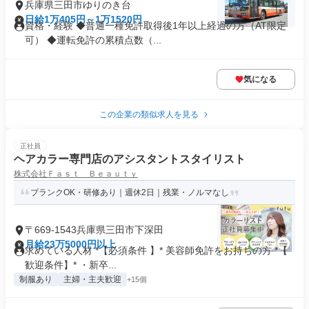
兵庫県三田市ゆりのき台
日給1万405円～1万1520円
資格・経験 ◆普通一種免許取得後1年以上経過の方（AT限定
可） ◆運転免許の累積点数（...
気になる
この企業の類似求人を見る
正社員
ヘアカラー専門店のアシスタントスタイリスト
株式会社Ｆａｓｔ Ｂｅａｕｔｙ
ブランクOK・研修あり｜週休2日｜残業・ノルマなし
〒669-1543兵庫県三田市下深田
月給23万5000円以上
求めている人材 *【必須条件 】* 美容師免許をお持ちの方 *【
歓迎条件】* ・新卒...
制服あり
主婦・主夫歓迎
+15個