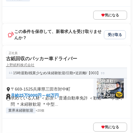
気になる
この条件を保存して、新着求人を受け取りませ
受け取る
んか？
正社員
古紙回収のパッカー車ドライバー
上野紙料株式会社
15時退勤/残業少なめ/未経験歓迎/日勤×近距離/【003】
〒669-1525兵庫県三田市対中町
月給25万5000円～40万円
求めている人材 ＜必須＞ 普通自動車免許 ＜歓迎＞ ＊学歴不
問 ＊未経験歓迎 ＊中型...
業界未経験歓迎
+20個
気になる