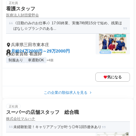
正社員
看護スタッフ
医療法人財団愛野会
《日勤のみのお仕事♪》17:00終業、実働7時間15分で短め、残業ほ
ぼなし☆ブランクのある...
兵庫県三田市東本庄
月給24万2000円～29万2000円
必要資格 看護師
制服あり
車通勤OK
+4個
気になる
この企業の類似求人を見る
正社員
スーパーの店舗スタッフ 総合職
株式会社マルハチ
未経験歓迎！キャリアアップが叶う◎年1回5連休あり