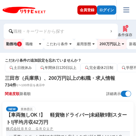
会員登録
ログイン
職種・キーワードから探す
条件保存
勤務地
職種
こだわり条件
雇用形態
200万円以上
新
1
こだわり条件の追加設定を忘れていませんか？
土日祝休み
年間休日120日以上
完全週休2日制
学歴
三田市（兵庫県）、200万円以上の転職・求人情報
734
件
1
〜
100
件目を表示中
関連度順
新着順
詳細表示
NEW
業務委託
【車両無しOK !】 軽貨物ドライバー|未経験9割スター
ト!|平均月収42万円
株式会社ＢＲＯ ＧＲＯＵＰ