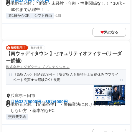
月給33万円～70万円
求める人材： * 経験・未経験・年齢・性別関係なし！ * 10代～
60代まで活躍中！ ...
週1日からOK
シフト自由
+1個
気になる
契約社員
【南ウッディタウン 】セキュリティオフィサー(リーダ
ー候補)
株式会社エグゼクティブプロテクション
《高収入✨》月給33万円～！安定収入を獲得✨土日祝休みでプライ
ベート充実★未経験OK！長期...
兵庫県三田市
月給33万5000円～39万6000円
求める人材: 【応募条件】 ・警備業法における欠格事由に該当
しない方 ・基本的なPC...
交通費支給