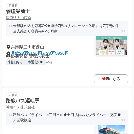
正社員
管理栄養士
医療法人山西会
未経験の方も応募OK★連続7日のリフレッシュ休暇には7万円の手
当支給あり◎賞与4.2ヶ月実...
兵庫県三田市西山
月給23万3150円～28万5650円
必要資格 管理栄養士
制服あり
車通勤OK
+4個
気になる
正社員
路線バス運転手
神姫バス株式会社
路線バスドライバ―≪三田市≫◆土日祝休みでプライベート充実◆
未経験歓迎