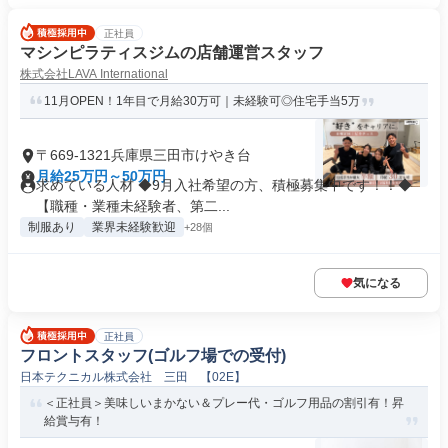
正社員
マシンピラティスジムの店舗運営スタッフ
株式会社LAVA International
11月OPEN！1年目で月給30万可｜未経験可◎住宅手当5万
〒669-1321兵庫県三田市けやき台
月給25万円～50万円
求めている人材 ◆9月入社希望の方、積極募集中です！！◆
【職種・業種未経験者、第二...
制服あり
業界未経験歓迎
+28個
気になる
正社員
フロントスタッフ(ゴルフ場での受付)
日本テクニカル株式会社 三田 【02E】
＜正社員＞美味しいまかない＆プレー代・ゴルフ用品の割引有！昇
給賞与有！