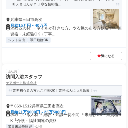
叶えませんか？ 丁寧な技術指...
兵庫県三田市高次
月給15万円～40万円
求める人材: ・ネイルが好きな方、やる気のある方歓迎！ ・無
資格・未経験OK（丁寧...
シフト自由
即日勤務OK
気になる
正社員
訪問入浴スタッフ
ケアポート株式会社
業界初心者の方もご応募OK！業務拡大につき急募！
〒669-1512兵庫県三田市高次
月給21万5000円～23万5000円
求めている人材 ＊経験・知識一切不問 ＊未経験OK・無資格O
K └介護・福祉関連の資格...
業界未経験歓迎
+14個