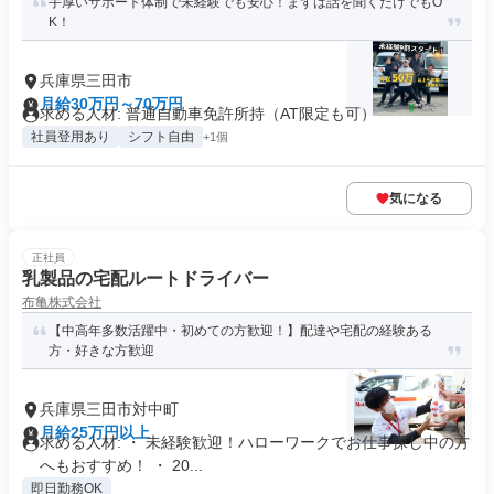
手厚いサポート体制で未経験でも安心！まずは話を聞くだけでもO
K！
兵庫県三田市
月給30万円～70万円
求める人材: 普通自動車免許所持（AT限定も可）
社員登用あり
シフト自由
+1個
気になる
正社員
乳製品の宅配ルートドライバー
布亀株式会社
【中高年多数活躍中・初めての方歓迎！】配達や宅配の経験ある
方・好きな方歓迎
兵庫県三田市対中町
月給25万円以上
求める人材: ・ 未経験歓迎！ハローワークでお仕事探し中の方
へもおすすめ！ ・ 20...
即日勤務OK