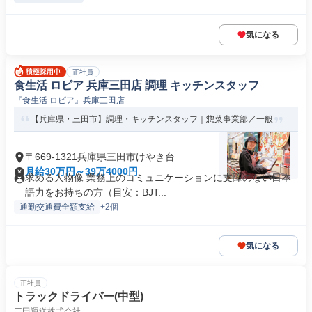
気になる
正社員
食生活 ロピア 兵庫三田店 調理 キッチンスタッフ
『食生活 ロピア』兵庫三田店
【兵庫県・三田市】調理・キッチンスタッフ｜惣菜事業部／一般
〒669-1321兵庫県三田市けやき台
月給30万円～39万4000円
求める人物像 業務上のコミュニケーションに支障のない日本
語力をお持ちの方（目安：BJT...
通勤交通費全額支給
+2個
気になる
正社員
トラックドライバー(中型)
三田運送株式会社