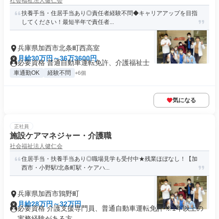
社会福祉法人健仁会
扶養手当・住居手当あり◎責任者経験不問◆キャリアアップを目指
してください！最短半年で責任者...
兵庫県加西市北条町西高室
月給30万円～36万3600円
必要資格 普通自動車運転免許、介護福祉士
車通勤OK
経験不問
+6個
気になる
正社員
施設ケアマネジャー・介護職
社会福祉法人健仁会
住居手当・扶養手当あり◎職場見学も受付中★残業ほぼなし！【加
西市・小野駅/北条町駅・ケアハ...
兵庫県加西市鶉野町
月給28万円～32万円
必要資格 介護支援専門員、普通自動車運転免許 ※1年以上の
実務経験がある方