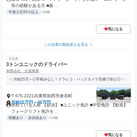
等の経験がある方 ■基...
中途入社50％以上
+10個
気になる
この企業の類似求人を見る
正社員
3トンユニックのドライバー
有限会社 丸風興業
月給25万～◎手積みなし！ドラレコ・バックカメラ完備で安心◎
〒675-2221兵庫県加西市倉谷町
月給25万円～40万円
求めている人材 【必須】 ■ユニック免許 ■中型免許 【歓迎】
フォークリフト免許を...
制服あり
歩合給あり
+13個
気になる