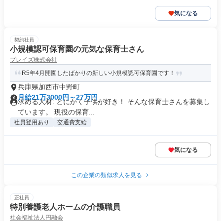
気になる
契約社員
小規模認可保育園の元気な保育士さん
プレイズ株式会社
R5年4月開園したばかりの新しい小規模認可保育園です！
兵庫県加西市中野町
月給21万3000円～27万円
求める人材: とにかく子供が好き！ そんな保育士さんを募集し
ています。 現役の保育...
社員登用あり
交通費支給
気になる
この企業の類似求人を見る
正社員
特別養護老人ホームの介護職員
社会福祉法人円融会