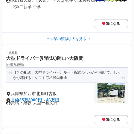
求める人材: 【必須】 ・大型免許 ◇未経験OK ◇ブランクOK
◇第二新卒 ◇学...
気になる
この企業の類似求人を見る
正社員
大型ドライバー(卵配送)岡山~大阪間
㈲勝丸運輸
【卵の配送・大型ドライバー】ルート配送◇しっかり働いて、しっ
かり稼げる！シフト応相談◎車通...
兵庫県加西市北条町古坂
月給35万3000円～46万円
資格・経験 大型一種免許
気になる