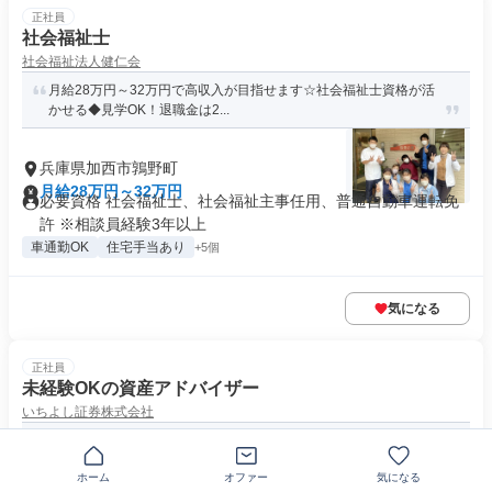
正社員
社会福祉士
社会福祉法人健仁会
月給28万円～32万円で高収入が目指せます☆社会福祉士資格が活
かせる◆見学OK！退職金は2...
兵庫県加西市鶉野町
月給28万円～32万円
必要資格 社会福祉士、社会福祉主事任用、普通自動車運転免
許 ※相談員経験3年以上
車通勤OK
住宅手当あり
+5個
気になる
正社員
未経験OKの資産アドバイザー
いちよし証券株式会社
✨未経験OK！働きながら金融知識をアップデート
ホーム
オファー
気になる