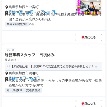
兵庫県加西市中富町
月給20万9700円～21万5700円
資格・経験 学歴・経験不問 業界職種未経験大歓迎！ 料金所で
働く全員が異業界から転職し...
業界未経験歓迎
+5個
気になる
正社員
総務事務スタッフ 日祝休み
株式会社ＨＥＲ
【未経験歓迎！】創業63年の安定企業で総務事務を募集します！
兵庫県加西市網引町
月給22万円～35万円
求める人材: ＜必須条件＞ 何かしらの事務経験がある方 └総務
経験がない方でもOKで...
即日勤務OK
交通費支給
気になる