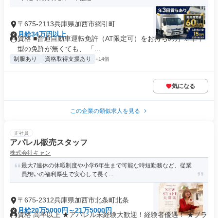
〒675-2113兵庫県加西市網引町
月給34万円以上
資格 ■普通自動車運転免許（AT限定可）をお持ちの方 ※準中
型の免許が無くても、 「...
制服あり
資格取得支援あり
+14個
気になる
この企業の類似求人を見る
正社員
アパレル販売スタッフ
株式会社キャン
最大7連休の休暇制度や小学6年生まで可能な時短勤務など、従業
員想いの福利厚生で安心して長く...
〒675-2312兵庫県加西市北条町北条
月給20万5000円～21万5000円
資格 高卒以上 ★アパレル未経験大歓迎！経験者優遇！ ★ブラ