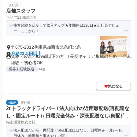
正社員
店舗スタッフ
ライフ21 株式会社
接客経験を活かして収入アップ★年間休日120日★正社員デビュ
ー、ここから！
〒675-2312兵庫県加西市北条町北条
月給23万円以上
資格 <必須> ■39歳以下の方 （長期キャリア形成のため） ◇未
経験・初心者OK！...
業界未経験歓迎
+14個
気になる
NEW
正社員
2t トラックドライバー / 法人向けの近距離配送(再配達な
し・固定ルート) / 日曜完全休み・深夜配送なし/集配ﾄﾞﾗｲ
福山通運株式会社
ﾊﾞｰ2t(正社員)
法人配送だから、再配達・深夜配送ほぼなし。日曜休み、月9～10
日休み、転勤無と働きやすい環...