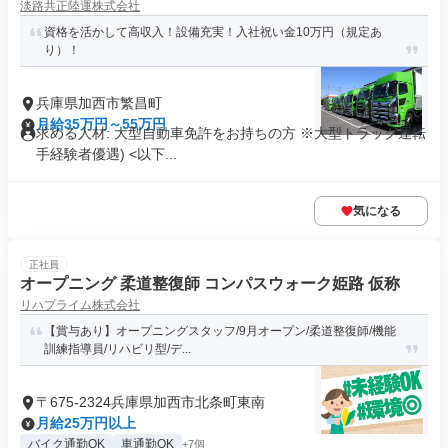
淡路共正陸運株式会社
資格を活かして高収入！設備充実！入社祝い金10万円（規定あ
り）！
兵庫県加西市繁昌町
月給35万円～55万円
求める人材: 大型自動車免許をお持ちの方 ※大型トラック運転
手経験者優遇) <以下...
気になる
正社員
オープニング 柔道整復師 コンパスウォーク姫路 仮称
リハプライム株式会社
【賞与あり】オープニングスタッフ/9月オープン/柔道整復師/機能
訓練指導員/リハビリ型/デ...
〒675-2324兵庫県加西市北条町東南
月給25万円以上
バイク通勤OK
車通勤OK
+7個