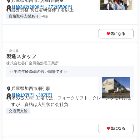
兵庫県加西市北条町西高室
月給24万2000円～27万6500円
必要資格 初任者研修修了者以上
資格取得支援あり
+6個
気になる
正社員
製造スタッフ
株式会社谷口金属熱処理工業所
平均年齢35歳の若い職場です
兵庫県加西市網引駅
月給19万円～30万円
求める人材: 工場では、フォークリフト、クレーンを使用しま
すが、資格は入社後に会社負...
交通費支給
気になる