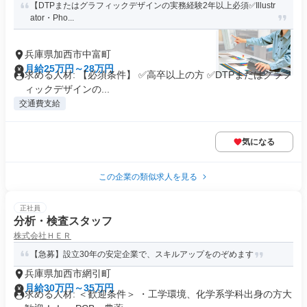
【DTPまたはグラフィックデザインの実務経験2年以上必須✅️Illustr
ator・Pho...
兵庫県加西市中富町
月給25万円～28万円
求める人材: 【必須条件】 ✅️高卒以上の方 ✅️DTPまたはグラフ
ィックデザインの...
交通費支給
気になる
この企業の類似求人を見る
正社員
分析・検査スタッフ
株式会社ＨＥＲ
【急募】設立30年の安定企業で、スキルアップをのぞめます
兵庫県加西市網引町
月給30万円～35万円
求める人材: ＜歓迎条件＞ ・工学環境、化学系学科出身の方大