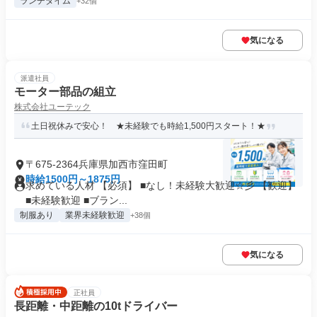
ランチタイム
+32個
気になる
派遣社員
モーター部品の組立
株式会社ユーテック
土日祝休みで安心！ ★未経験でも時給1,500円スタート！★
〒675-2364兵庫県加西市窪田町
時給1500円～1875円
求めている人材 【必須】 ■なし！未経験大歓迎☆彡 【歓迎】
■未経験歓迎 ■ブラン...
制服あり
業界未経験歓迎
+38個
気になる
正社員
長距離・中距離の10tドライバー