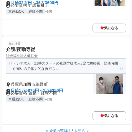
月給32万円～36万3600円
必要資格 介護福祉士
車通勤OK
経験不問
+6個
気になる
契約社員
介護/夜勤専従
社会福祉法人健仁会
＜レア求人＞21時スタートの夜勤専従求人♪翌7:30終業、勤務時間
が短いので体力的な負担も...
兵庫県加西市鶉野町
日給1万5875円～1万6350円
必要資格 資格・経験不問
車通勤OK
経験不問
+2個
気になる
この企業の類似求人を見る