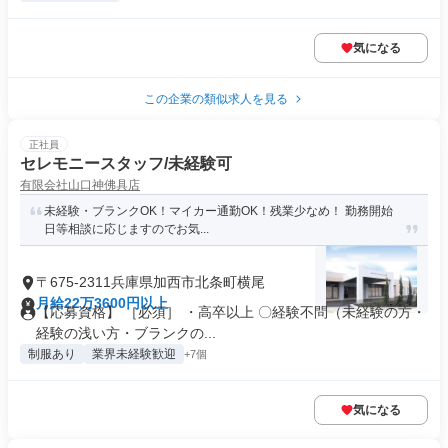
気になる
この企業の類似求人を見る
正社員
セレモニースタッフ/未経験可
有限会社山口神佛具店
未経験・ブランクOK！マイカー通勤OK！残業少なめ！ 勤務開始
日等相談に応じますのでお気...
〒675-2311兵庫県加西市北条町横尾
月給22万3600円以上
【応募資格】 ［必須］ ・高卒以上 〇経験不問（未経験の方・
経験の浅い方・ブランクの...
制服あり
業界未経験歓迎
+7個
気になる