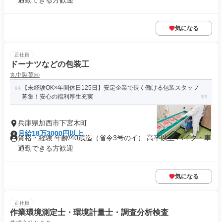
通勤できる方歓迎
気になる
正社員
ドーナツなどの包装工
丸中製菓㈱
【未経験OK×年間休日125日】安定企業で長く働ける包装スタッフ
募集！安心の福利厚生充実
兵庫県加西市下宮木町
月給18万3000円以上
資格・経験 年齢/40歳迄（省令3号のイ） 高卒以上 バイク・車
通勤できる方歓迎
気になる
正社員
作業環境測定士・環境計量士・調査分析検査