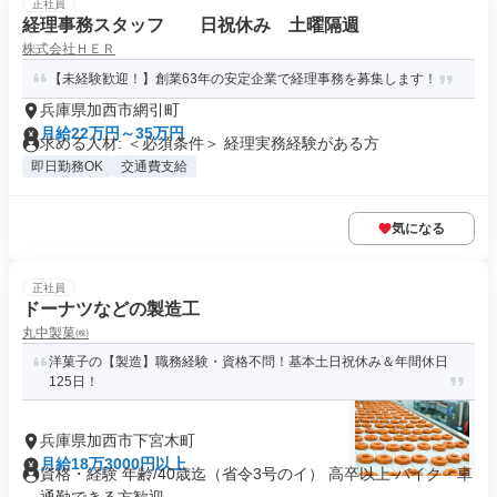
正社員
経理事務スタッフ 日祝休み 土曜隔週
株式会社ＨＥＲ
【未経験歓迎！】創業63年の安定企業で経理事務を募集します！
兵庫県加西市網引町
月給22万円～35万円
求める人材: ＜必須条件＞ 経理実務経験がある方
即日勤務OK
交通費支給
気になる
正社員
ドーナツなどの製造工
丸中製菓㈱
洋菓子の【製造】職務経験・資格不問！基本土日祝休み＆年間休日
125日！
兵庫県加西市下宮木町
月給18万3000円以上
資格・経験 年齢/40歳迄（省令3号のイ） 高卒以上 バイク・車