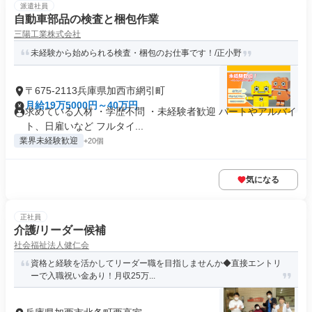
派遣社員
自動車部品の検査と梱包作業
三陽工業株式会社
未経験から始められる検査・梱包のお仕事です！/正小野
〒675-2113兵庫県加西市網引町
月給19万5000円～40万円
求めている人材 ・学歴不問 ・未経験者歓迎 パートやアルバイ
ト、日雇いなど フルタイ...
業界未経験歓迎
+20個
気になる
正社員
介護/リーダー候補
社会福祉法人健仁会
資格と経験を活かしてリーダー職を目指しませんか◆直接エントリ
ーで入職祝い金あり！月収25万...