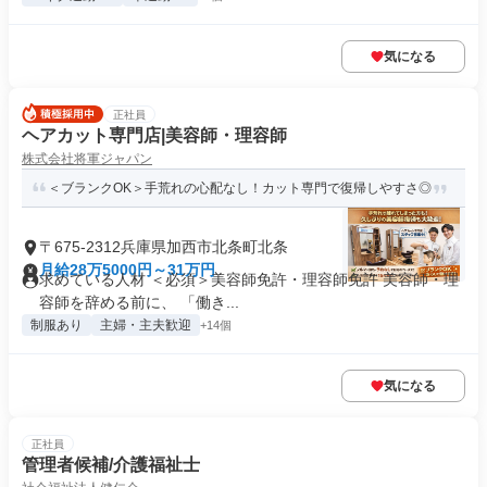
気になる
正社員
ヘアカット専門店|美容師・理容師
株式会社将軍ジャパン
＜ブランクOK＞手荒れの心配なし！カット専門で復帰しやすさ◎
〒675-2312兵庫県加西市北条町北条
月給28万5000円～31万円
求めている人材 ＜必須＞美容師免許・理容師免許 美容師・理
容師を辞める前に、 「働き...
制服あり
主婦・主夫歓迎
+14個
気になる
正社員
管理者候補/介護福祉士