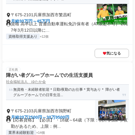
〒675-2101兵庫県加西市繁昌町
月給30万円～45万円
資格 高卒以上 普通自動車運転免許保有者（AT限定不可） 201
7年3月12日以降に...
資格取得支援あり
+12個
気になる
正社員
障がい者グループホームでの生活支援員
社会福祉法人 ゆたか会
無資格・未経験者歓迎＊日勤/夜勤のお仕事＊賞与あり＊ 障がい者
グループホームでの日常生活...
〒675-2103兵庫県加西市鶉野町
月給20万2500円～30万9500円
【応募資格】 【必須】 ・18歳～64歳（下限：例外事由2号/夜
勤があるため、上限：例...
業界未経験歓迎
+14個