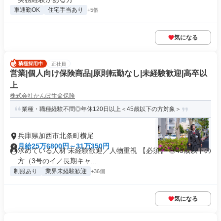
車通勤OK
住宅手当あり
+5個
気になる
正社員
営業|個人向け保険商品|原則転勤なし|未経験歓迎|高卒以
上
株式会社かんぽ生命保険
業種・職種経験不問◎年休120日以上＜45歳以下の方対象＞
兵庫県加西市北条町横尾
月給25万6800円～31万350円
求めている人材 未経験歓迎／人物重視 【必須】 ◎45歳以下の
方（3号のイ／長期キャ...
制服あり
業界未経験歓迎
+36個
気になる