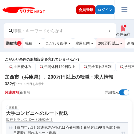
会員登録
ログイン
職種・キーワードから探す
条件保存
勤務地
職種
こだわり条件
雇用形態
200万円以上
新
1
こだわり条件の追加設定を忘れていませんか？
土日祝休み
年間休日120日以上
完全週休2日制
学歴
加西市（兵庫県）、200万円以上の転職・求人情報
332
件
1
〜
100
件目を表示中
関連度順
新着順
詳細表示
正社員
大手コンビニへのルート配送
阪神トランスポート株式会社
【賞与年3回】普通免許があれば応募可能！希望休は99％考慮！毎
日定時に帰れるルート配送！