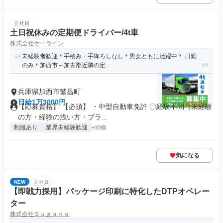
正社員
土日祝休みの定期便ドライバー/4t車
株式会社ケーライン
未経験者歓迎＊手積み・手降ろしなし＊男女ともに活躍中＊ 日勤
のみ＊加西市～加古郡近隣の定...
兵庫県加西市繁昌町
日給1万3000円
【応募資格】 【必須】 ・中型自動車免許 〇経験不問（未経験
の方・経験の浅い方・ブラ...
制服あり
業界未経験歓迎
+10個
気になる
NEW
正社員
【即戦力採用】パッケージ印刷に特化したDTPオペレー
ター
株式会社Ｓｕｇａｎｏ