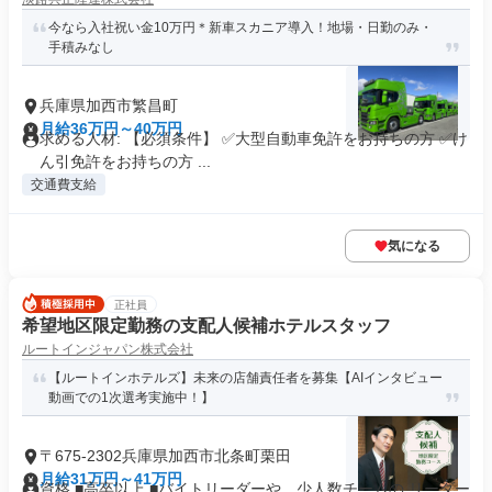
今なら入社祝い金10万円＊新車スカニア導入！地場・日勤のみ・
手積みなし
兵庫県加西市繁昌町
月給36万円～40万円
求める人材: 【必須条件】 ✅大型自動車免許をお持ちの方 ✅け
ん引免許をお持ちの方 ...
交通費支給
気になる
正社員
希望地区限定勤務の支配人候補ホテルスタッフ
ルートインジャパン株式会社
【ルートインホテルズ】未来の店舗責任者を募集【AIインタビュー
動画での1次選考実施中！】
〒675-2302兵庫県加西市北条町栗田
月給31万円～41万円
資格 ■高卒以上 ■バイトリーダーや、少人数チームの リーダー