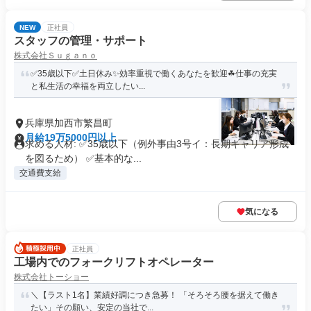
NEW
正社員
スタッフの管理・サポート
株式会社Ｓｕｇａｎｏ
✅️35歳以下✅土日休み✨効率重視で働くあなたを歓迎☘仕事の充実
と私生活の幸福を両立したい...
兵庫県加西市繁昌町
月給19万5000円以上
求める人材: ✅35歳以下（例外事由3号イ：長期キャリア形成
を図るため） ✅基本的な...
交通費支給
気になる
正社員
工場内でのフォークリフトオペレーター
株式会社トーショー
＼【ラスト1名】業績好調につき急募！ 「そろそろ腰を据えて働き
たい」その願い、安定の当社で...