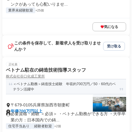
ンクがあっても心配いりませ...
業界未経験歓迎
+25個
気になる
この条件を保存して、新着求人を受け取りませ
受け取る
んか？
正社員
ベトナム駐在の鋳造技術指導スタッフ
株式会社谷口化成工業所
＜ベトナム勤務＞鋳造技士経験 年収約700万円／50・60代のベ
テラン活躍中
〒679-0105兵庫県加西市朝妻町
年俸700万円以上
必要資格・経験 ＜必須＞ ・ベトナム勤務ができる方 ・大学卒
業の方：日本国内での鋳...
住宅手当あり
経験者歓迎
+2個