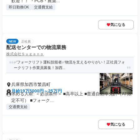
歓迎！！ ・PCB・農薬...
即日勤務OK
交通費支給
気になる
NEW
正社員
配送センターでの物流業務
株式会社Ｓｕｇａｎｏ
✅️フォークリフト運転技能者✅️物流を支えるやりがい！正社員フォ
ークリフト作業員募集！加西...
兵庫県加西市繁昌町
月給19万5000円～25万円
求める人材: ＜必須条件＞ ■高卒以上 ■普通自動車免許（AT限
定不可） ■フォーク...
交通費支給
気になる