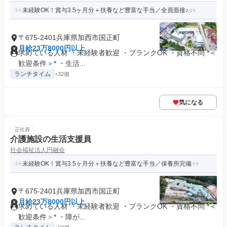
未経験OK！賞与3.5ヶ月分＋扶養など豊富な手当／全員面接♪
〒675-2401兵庫県加西市国正町
月給23万8000円以上
求めている人材 ・未経験者歓迎 ・ブランクOK ・資格不問 *＜
歓迎条件＞* ・生活...
ランチタイム
+32個
気になる
正社員
介護施設の生活支援員
社会福祉法人円融会
未経験OK！賞与3.5ヶ月分＋扶養など豊富な手当／保養所完備
〒675-2401兵庫県加西市国正町
月給23万8000円以上
求めている人材 ・未経験者歓迎 ・ブランクOK ・資格不問 *＜
歓迎条件＞* ・障が...