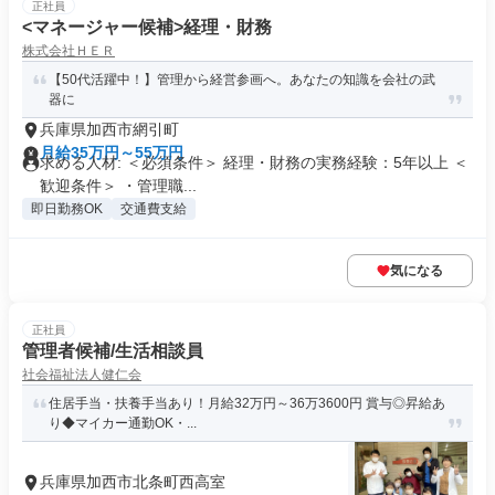
正社員
<マネージャー候補>経理・財務
株式会社ＨＥＲ
【50代活躍中！】管理から経営参画へ。あなたの知識を会社の武
器に
兵庫県加西市網引町
月給35万円～55万円
求める人材: ＜必須条件＞ 経理・財務の実務経験：5年以上 ＜
歓迎条件＞ ・管理職...
即日勤務OK
交通費支給
気になる
正社員
管理者候補/生活相談員
社会福祉法人健仁会
住居手当・扶養手当あり！月給32万円～36万3600円 賞与◎昇給あ
り◆マイカー通勤OK・...
兵庫県加西市北条町西高室