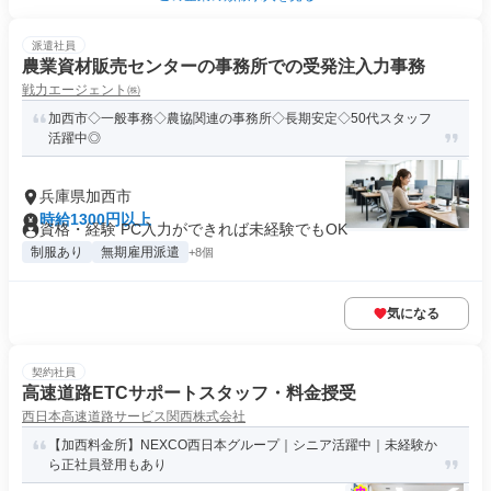
派遣社員
農業資材販売センターの事務所での受発注入力事務
戦力エージェント㈱
加西市◇一般事務◇農協関連の事務所◇長期安定◇50代スタッフ
活躍中◎
兵庫県加西市
時給1300円以上
資格・経験 PC入力ができれば未経験でもOK
制服あり
無期雇用派遣
+8個
気になる
契約社員
高速道路ETCサポートスタッフ・料金授受
西日本高速道路サービス関西株式会社
【加西料金所】NEXCO西日本グループ｜シニア活躍中｜未経験か
ら正社員登用もあり