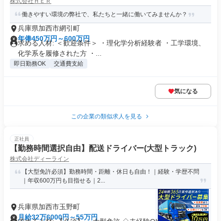
株式会社ＨＥＲ
働きやすい環境の弊社で、私たちと一緒に働いてみませんか？
兵庫県加西市網引町
年俸450万円～600万円
求める人材: ＜歓迎条件＞ ・理化学分析経験者 ・工学環境、
化学系を履修された方 ・...
即日勤務OK
交通費支給
気になる
この企業の類似求人を見る
正社員
【勤務時間選択自由】配送ドライバー(大型トラック)
株式会社ディーライン
【大型免許必須】勤務時間・距離・休日も自由！｜経験・学歴不問
｜年収600万円も目指せる｜2...
兵庫県加西市玉野町
月給32万6000円～55万円