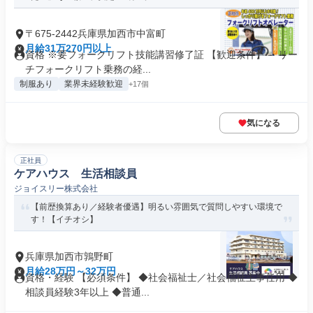
〒675-2442兵庫県加西市中富町
月給31万270円以上
資格 ※要フォークリフト技能講習修了証 【歓迎条件】 ・リー
チフォークリフト乗務の経...
制服あり
業界未経験歓迎
+17個
気になる
正社員
ケアハウス 生活相談員
ジョイスリー株式会社
【前歴換算あり／経験者優遇】明るい雰囲気で質問しやすい環境で
す！【イチオシ】
兵庫県加西市鶉野町
月給28万円～32万円
資格・経験 【必須条件】 ◆社会福祉士／社会福祉主事任用 ◆
相談員経験3年以上 ◆普通...