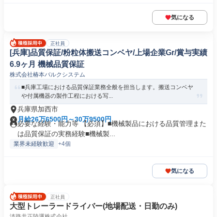
気になる
正社員
[兵庫]品質保証/粉粒体搬送コンベヤ/上場企業Gr/賞与実績
6.9ヶ月 機械品質保証
株式会社椿本バルクシステム
■兵庫工場における品質保証業務全般を担当します。搬送コンベヤ
や付属機器の製作工程における写...
兵庫県加西市
月給26万6500円～30万9500円
必要な経験・能力等 【必須】■機械製品における品質管理また
は品質保証の実務経験■機械製...
業界未経験歓迎
+4個
気になる
正社員
大型トレーラードライバー(地場配送・日勤のみ)
淡路共正陸運株式会社