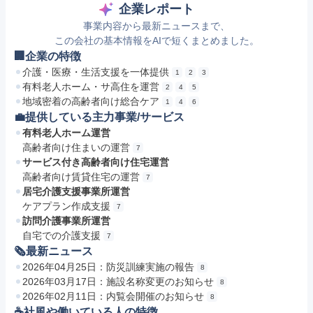
企業レポート
事業内容から最新ニュースまで、
この会社の基本情報をAIで短くまとめました。
🏢企業の特徴
介護・医療・生活支援を一体提供
1
2
3
有料老人ホーム・サ高住を運営
2
4
5
地域密着の高齢者向け総合ケア
1
4
6
💼提供している主力事業/サービス
有料老人ホーム運営
高齢者向け住まいの運営
7
サービス付き高齢者向け住宅運営
高齢者向け賃貸住宅の運営
7
居宅介護支援事業所運営
ケアプラン作成支援
7
訪問介護事業所運営
自宅での介護支援
7
🗞最新ニュース
2026年04月25日：防災訓練実施の報告
8
2026年03月17日：施設名称変更のお知らせ
8
2026年02月11日：内覧会開催のお知らせ
8
☕️社風や働いている人の特徴