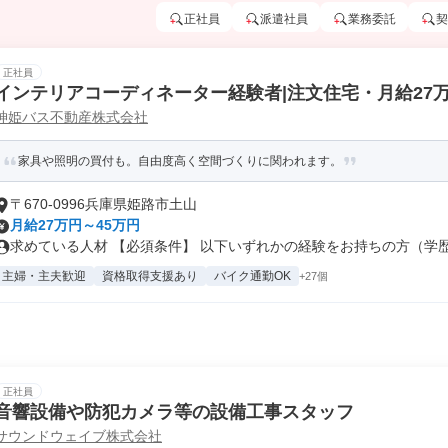
正社員
派遣社員
業務委託
契
正社員
インテリアコーディネーター経験者|注文住宅・月給27
神姫バス不動産株式会社
家具や照明の買付も。自由度高く空間づくりに関われます。
〒670-0996兵庫県姫路市土山
月給27万円～45万円
求めている人材 【必須条件】 以下いずれかの経験をお持ちの方（学歴不
主婦・主夫歓迎
資格取得支援あり
バイク通勤OK
+27個
正社員
音響設備や防犯カメラ等の設備工事スタッフ
サウンドウェイブ株式会社