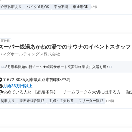
介護休暇あり
バイク通勤OK
学歴不問
車通勤OK
+8個
正社員
スーパー銭湯あかねの湯でのサウナのイベントスタッフ
ハマダホールディングス株式会社
8月勤務開始の新チーム★転居サポート充実◎終業後に入浴も可♪
〒672-8035兵庫県姫路市飾磨区中島
月給23万円以上
求めている人材 【必須条件】 ・チームワークを大切に出来る方 ・熱波イ
制服あり
業界未経験歓迎
主婦・主夫歓迎
フリーター歓迎
+14個