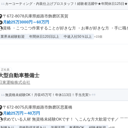
カーコーティング・内装仕上げプロスタッフ！経験者活躍中★年間休日125日
〒672-8078兵庫県姫路市飾磨区英賀
月給25万3000円～60万円
資格 ・こつこつ作業することが好きな方 ・お車が好きな方 ・手に職をつ
業界未経験歓迎
年間休日120日以上
中途入社50％以上
+15個
正社員
大型自動車整備士
日東運輸株式会社
無資格未経験OK！月収45万可！年休113日！手当充実✨
〒672-8075兵庫県姫路市飾磨区思案橋
月給25万円～40万円
求めている人材 無資格未経験OKです！ ＼こんな方大歓迎です／ ￣￣..
制服あり
資格取得支援あり
学歴不問
車通勤OK
経験者歓迎
+6個