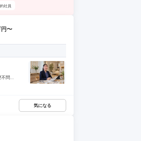
約社員
万円〜
問...
気になる