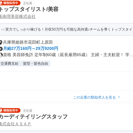
正社員
トップスタイリスト/美容
阪南理美容株式会社
実力でしっかり稼げる！月収50万円も可能な高待遇♪チームを導くトップスタイ
兵庫県姫路市花田町上原田
月給27万160円～29万9200円
資格 美容師免許 定年制60歳（延長雇用65歳） 主婦・主夫歓迎！ 学...
交通費支給
髪型・髪色自由
この企業の類似求人を見る
正社員
カーディテイリングスタッフ
株式会社ＡＳＡＰ