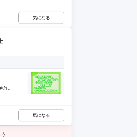
気になる
士
許...
気になる
ょう