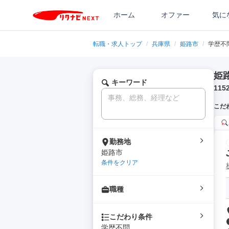
ホーム
オファー
気に
転職・求人トップ
/
兵庫県
/
姫路市
/
学歴不
姫
キーワード
115
こだ
勤務地
姫路市
条件をクリア
職種
こだわり条件
学歴不問