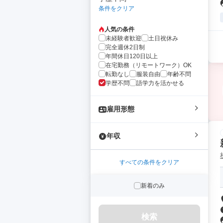
条件をクリア
人気の条件
未経験者歓迎
土日祝休み
完全週休2日制
年間休日120日以上
在宅勤務（リモートワーク）OK
転勤なし
服装自由
年齢不問
学歴不問
語学力を活かせる
雇用形態
年収
すべての条件をクリア
新着のみ
検索