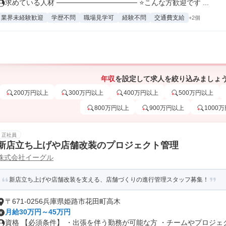
求めている人材 ──────────────── ⭐こんな方歓迎です ...
業界未経験歓迎
学歴不問
職場見学可
経験不問
交通費支給
+2個
年収
を設定して求人を絞り込みましょ
200万円以上
300万円以上
400万円以上
500万円以上
800万円以上
900万円以上
1000
正社員
新店立ち上げや店舗改装のプロジェクト管理
株式会社イーグル
新店立ち上げや店舗改装を支える、店舗づくりの進行管理スタッフ募集！
〒671-0256兵庫県姫路市花田町高木
月給30万円～45万円
資格 【必須条件】 ・出張を伴う勤務が可能な方 ・チームやプロジェクト