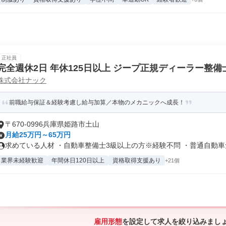
正社員
完全週休2日 年休125日以上 ジープ正規ディーラー整備
株式会社ナック
前職給与保証＆経験考慮し給与加算／本物のメカニックへ成長！
〒670-0996兵庫県姫路市土山
月給25万円～65万円
求めている人材 ・自動車整備士3級以上の方※経験不問 ・普通自動車免
業界未経験歓迎
年間休日120日以上
資格取得支援あり
+21個
雇用形態
を設定して求人を絞り込みまし