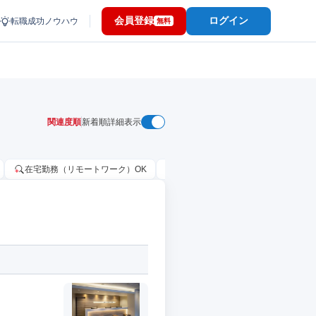
会員登録
ログイン
転職成功ノウハウ
無料
関連度順
新着順
詳細表示
在宅勤務（リモートワーク）OK
家賃補助・住宅手当あり
固定