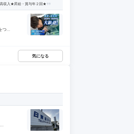
★高収入★昇給・賞与年２回★
...
気になる
.