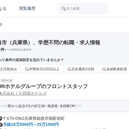
なる
閲覧履歴
求人検索
問
路市（兵庫県）、学歴不問の転職・求人情報
2
件
1
〜
100
件目を表示中
わり条件の追加設定を忘れていませんか？
土日祝休み
年間休日120日以上
完全週休2日制
未経験者歓迎
契約社員
JRホテルグループのフロントスタッフ
株式会社ＪＲ四国ホテルズ
✨駅から徒歩2分の好立地✨無資格･未経験OK✨
〒670-0962兵庫県姫路市南駅前町
月給18万5000円～25万1000円