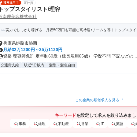
正社員
トップスタイリスト/理容
阪南理美容株式会社
実力でしっかり稼げる！月収50万円も可能な高待遇♪チームを導くトップスタイ
兵庫県姫路市飾西
月給32万1200円～35万1120円
資格 理容師免許 定年制60歳（延長雇用65歳） 学歴不問 下記などの...
交通費支給
駅近5分以内
髪型・髪色自由
この企業の類似求人を見る
キーワード
を設定して求人を絞り込みまし
事務
経理
不動産
営業
IT
英語