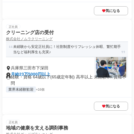
気になる
正社員
クリーニング店の受付
株式会社ノムラクリーニング
未経験から安定正社員に！社割制度やリフレッシュ休暇、繁忙期手
当など福利厚生も充実♪
兵庫県三田市下深田
月給23万5000円以上
経験・資格 64歳以下(65歳定年制) 高卒以上 未経験OK 資格不
問
業界未経験歓迎
+16個
気になる
正社員
地域の健康を支える調剤事務