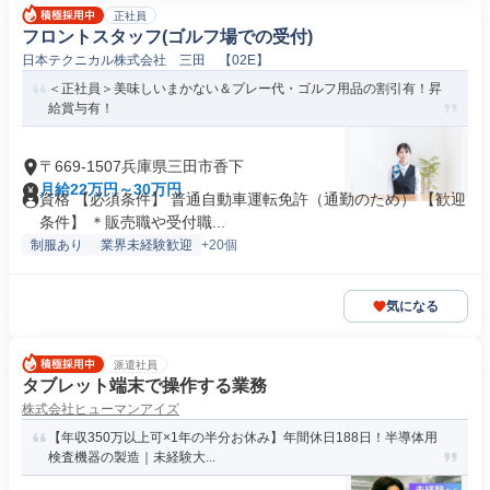
正社員
フロントスタッフ(ゴルフ場での受付)
日本テクニカル株式会社 三田 【02E】
＜正社員＞美味しいまかない＆プレー代・ゴルフ用品の割引有！昇
給賞与有！
〒669-1507兵庫県三田市香下
月給22万円～30万円
資格 【必須条件】 普通自動車運転免許（通勤のため） 【歓迎
条件】 ＊販売職や受付職...
制服あり
業界未経験歓迎
+20個
気になる
派遣社員
タブレット端末で操作する業務
株式会社ヒューマンアイズ
【年収350万以上可×1年の半分お休み】年間休日188日！半導体用
検査機器の製造｜未経験大...