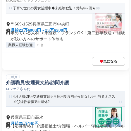
株式会社グッドプランニング
子育て世代の男女活躍中◆未経験歓迎！賞与年2回★
〒669-1529兵庫県三田市中央町
月給21万4800円～23万6200円
求めている人材 ＜未経験・ブランクOK！第二新卒歓迎＞ 経験
が浅い方へのサポート体制も...
業界未経験歓迎
+19個
気になる
正社員
介護職員/交通費支給/訪問介護
ロジケアさんだ
4月入職OK⭐️交通費支給✨再雇用制度有✅️夜勤なし✨担当者オスス
メ⭕️経験者優遇✨週休2...
兵庫県三田市高次
月給25万440円
【応募資格】 介護福祉士/介護職・ヘルパー/初任者研修（ヘル