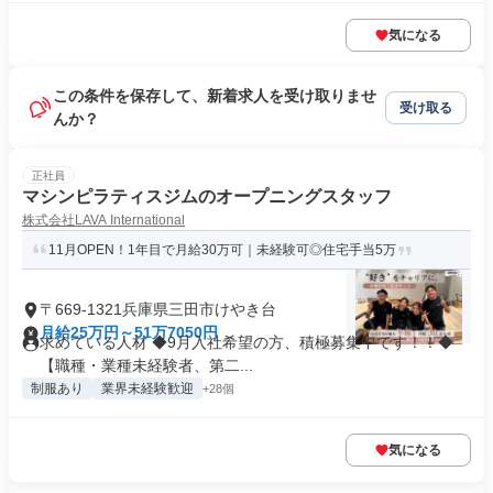
気になる
この条件を保存して、新着求人を受け取りませ
受け取る
んか？
正社員
マシンピラティスジムのオープニングスタッフ
株式会社LAVA International
11月OPEN！1年目で月給30万可｜未経験可◎住宅手当5万
〒669-1321兵庫県三田市けやき台
月給25万円～51万7050円
求めている人材 ◆9月入社希望の方、積極募集中です！！◆
【職種・業種未経験者、第二...
制服あり
業界未経験歓迎
+28個
気になる