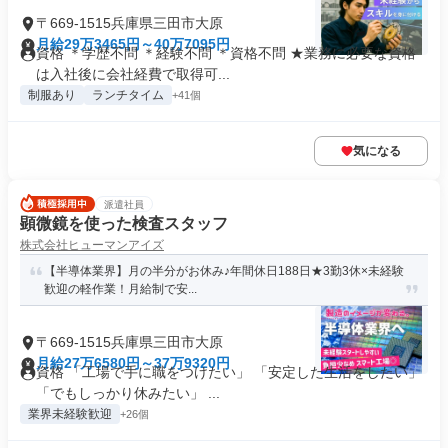
〒669-1515兵庫県三田市大原
月給29万3465円～40万7095円
資格 ＊学歴不問 ＊経験不問 ＊資格不問 ★業務に必要な資格
は入社後に会社経費で取得可...
制服あり
ランチタイム
+41個
気になる
派遣社員
顕微鏡を使った検査スタッフ
株式会社ヒューマンアイズ
【半導体業界】月の半分がお休み♪年間休日188日★3勤3休×未経験
歓迎の軽作業！月給制で安...
〒669-1515兵庫県三田市大原
月給27万6580円～37万9320円
資格 「工場で手に職をつけたい」 「安定した生活をしたい」
「でもしっかり休みたい」 ...
業界未経験歓迎
+26個