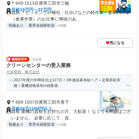
〒669-1513兵庫県三田市三輪
月給19万円～22万円
資格 ＊ピッキングや梱包・仕分けなどの軽作業・倉庫内作業
（倉庫作業）のお仕事に興味のあ...
制服あり
業界未経験歓迎
+20個
気になる
正社員
クリーンセンターの受入業務
大栄環境 株式会社
2027年度の年間休日は127日！3年連続基本給ベア＋定期昇給実
施！重機資格保有or経験者...
〒669-1507兵庫県三田市香下
月給24万1200円以上
資格 重機の資格をお持ちの方、大歓迎！ なくても問題はござ
いません。 必要に応じて、資...
制服あり
業界未経験歓迎
+11個