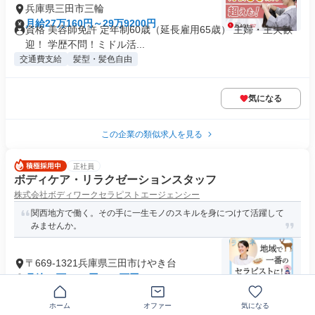
兵庫県三田市三輪
月給27万160円～29万9200円
資格 美容師免許 定年制60歳（延長雇用65歳） 主婦・主夫歓
迎！ 学歴不問！ミドル活...
交通費支給
髪型・髪色自由
気になる
この企業の類似求人を見る
正社員
ボディケア・リラクゼーションスタッフ
株式会社ボディワークセラピストエージェンシー
関西地方で働く。その手に一生モノのスキルを身につけて活躍して
みませんか。
〒669-1321兵庫県三田市けやき台
月給22万3000円～35万円
資格 *【対象者全員面接】* 人柄重視の採用！ ★未経験歓迎・
ブランクOK ★学歴・経...
ホーム
オファー
気になる
業界未経験歓迎
+11個