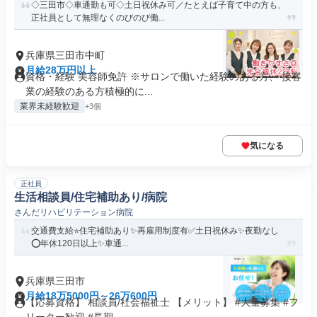
◇三田市◇車通勤も可◇土日祝休み可／たとえば子育て中の方も、
正社員として無理なくのびのび働...
兵庫県三田市中町
月給28万円以上
資格・経験 美容師免許 ※サロンで働いた経験のある方、 接客
業の経験のある方積極的に...
業界未経験歓迎
+3個
気になる
正社員
生活相談員/住宅補助あり/病院
さんだリハビリテーション病院
交通費支給⭐️住宅補助あり✨再雇用制度有✅️土日祝休み✨夜勤なし
⭕️年休120日以上✨車通...
兵庫県三田市
月給18万5000円～26万600円
【応募資格】 相談員/社会福祉士 【メリット】 #大量募集 #フ