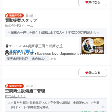
気になる
正社員
買取提案スタッフ
株式会社FGドリーム
最後の一押しを担う！成果は全て収入へ！年収2000万円超えも
〒669-1544兵庫県三田市武庫が丘
月給50万円以上
求めている人材 ●Business-level Japanese is require...
業界未経験歓迎
歩合給あり
+24個
気になる
正社員
空調衛生設備施工管理
株式会社ナミト
✅賞与年3回✅前給保証あり✅完全週休2日制（土日祝休み）✅年間
休日125日✅初年度想定年収...