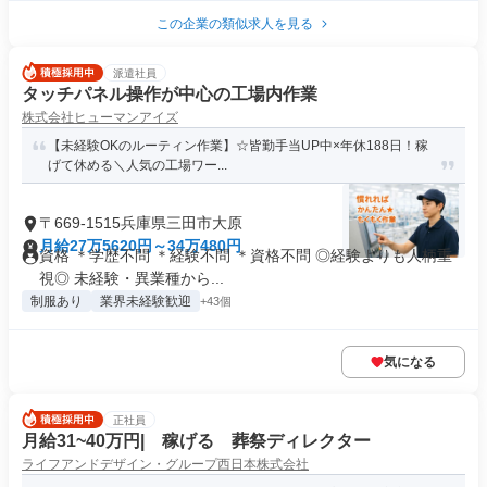
この企業の類似求人を見る
派遣社員
タッチパネル操作が中心の工場内作業
株式会社ヒューマンアイズ
【未経験OKのルーティン作業】☆皆勤手当UP中×年休188日！稼
げて休める＼人気の工場ワー...
〒669-1515兵庫県三田市大原
月給27万5620円～34万480円
資格 ＊学歴不問 ＊経験不問 ＊資格不問 ◎経験よりも人柄重
視◎ 未経験・異業種から...
制服あり
業界未経験歓迎
+43個
気になる
正社員
月給31~40万円| 稼げる 葬祭ディレクター
ライフアンドデザイン・グループ西日本株式会社