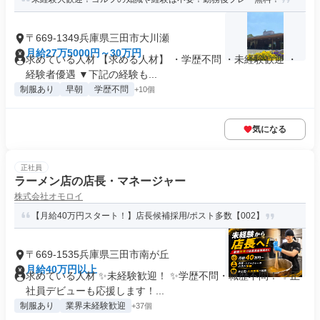
〒669-1349兵庫県三田市大川瀬
月給27万5000円～30万円
求めている人材 【求める人材】 ・学歴不問 ・未経験歓迎 ・
経験者優遇 ▼下記の経験も...
制服あり
早朝
学歴不問
+10個
気になる
正社員
ラーメン店の店長・マネージャー
株式会社オモロイ
【月給40万円スタート！】店長候補採用/ポスト多数【002】
〒669-1535兵庫県三田市南が丘
月給40万円以上
求めている人材 ✨未経験歓迎！ ✨学歴不問・職歴不問！ ✨正
社員デビューも応援します！...
制服あり
業界未経験歓迎
+37個