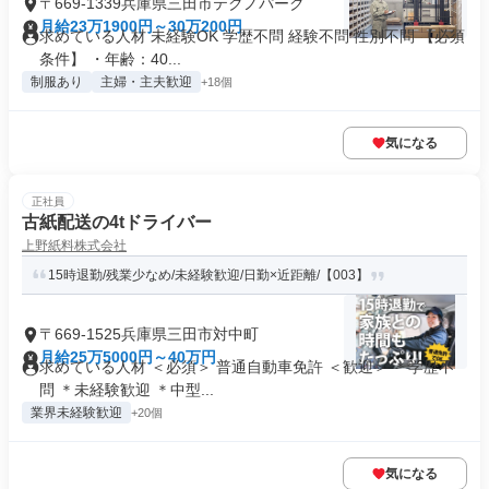
〒669-1339兵庫県三田市テクノパーク
月給23万1900円～30万200円
求めている人材 未経験OK 学歴不問 経験不問 性別不問 【必須
条件】 ・年齢：40...
制服あり
主婦・主夫歓迎
+18個
気になる
正社員
古紙配送の4tドライバー
上野紙料株式会社
15時退勤/残業少なめ/未経験歓迎/日勤×近距離/【003】
〒669-1525兵庫県三田市対中町
月給25万5000円～40万円
求めている人材 ＜必須＞ 普通自動車免許 ＜歓迎＞ ＊学歴不
問 ＊未経験歓迎 ＊中型...
業界未経験歓迎
+20個
気になる