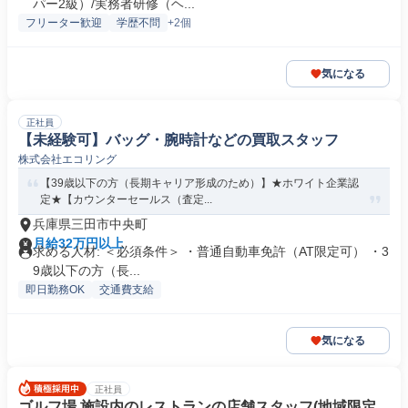
パー2級）/実務者研修（ヘ...
フリーター歓迎
学歴不問
+2個
気になる
正社員
【未経験可】バッグ・腕時計などの買取スタッフ
株式会社エコリング
【39歳以下の方（長期キャリア形成のため）】★ホワイト企業認
定★【カウンターセールス（査定...
兵庫県三田市中央町
月給32万円以上
求める人材: ＜必須条件＞ ・普通自動車免許（AT限定可） ・3
9歳以下の方（長...
即日勤務OK
交通費支給
気になる
正社員
ゴルフ場 施設内のレストランの店舗スタッフ(地域限定