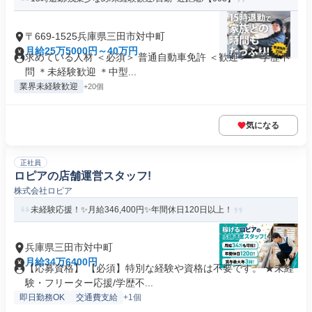
〒669-1525兵庫県三田市対中町
月給25万5000円～40万円
求めている人材 ＜必須＞ 普通自動車免許 ＜歓迎＞ ＊学歴不
問 ＊未経験歓迎 ＊中型...
業界未経験歓迎
+20個
気になる
正社員
ロピアの店舗運営スタッフ!
株式会社ロピア
未経験応援！✨月給346,400円✨年間休日120日以上！
兵庫県三田市対中町
月給34万6400円
【応募資格】 【必須】特別な経験や資格は不要です。 ★未経
験・フリーター応援/学歴不...
即日勤務OK
交通費支給
+1個