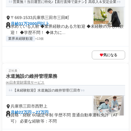
営業無！当日運営に特化♪【直行直帰で楽チン】高収入＆安定企業
〒669-1533兵庫県三田市三田町
月給31万2000円以上
求めている人材 ◆業界経験のある方歓迎 ◆未経験の方も大歓
迎！ ◆学歴不問！ ◆体力に...
業界未経験歓迎
+13個
気になる
正社員
水道施設の維持管理業務
㈱日本管財環境サービス
【未経験歓迎】水道施設の維持管理/三田市
兵庫県三田市西野上
月給22万円～27万円
資格・経験 60歳定年制 学歴不問 普通自動車運転免許（AT
可） 必要な経験等：不問