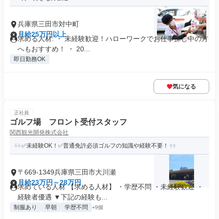
兵庫県三田市対中町
月給25万円以上
求める人材: ・ 未経験歓迎！ハローワークでお仕事探し中の方
へもおすすめ！ ・ 20...
即日勤務OK
気になる
正社員
ゴルフ場 フロント受付スタッフ
関西観光開発株式会社
✅未経験OK！✅普通免許必須ゴルフの知識や経験不要！
〒669-1349兵庫県三田市大川瀬
月給23万円～28万円
求めている人材 【求める人材】 ・学歴不問 ・未経験歓迎 ・
経験者優遇 ▼下記の経験も...
制服あり
早朝
学歴不問
+9個