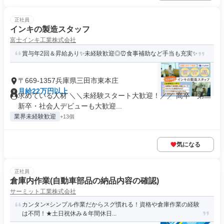
正社員
インキの製造スタッフ
富士インキ工業株式会社
賞与年2回＆昇給あり✨未経験歓迎◎⏰食事補助など手当も充実✨
〒669-1357兵庫県三田市東本庄
月給22万円以上
求めている人材 ＼＼未経験スタート大歓迎！／／ 高卒・第二
新卒・社会人デビューも大歓迎...
業界未経験歓迎
+13個
気になる
正社員
倉庫内作業(自動車部品の納品内容の確認)
サーミット工業株式会社
カンタン×シンプル作業だからスグ慣れる！資格や倉庫作業の経験
は不問！★土日祝休み＆年間休日...