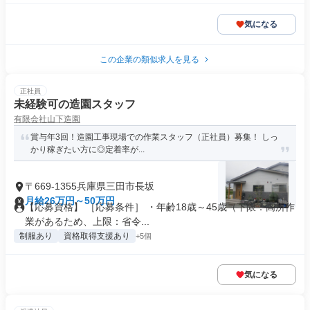
気になる
この企業の類似求人を見る
正社員
未経験可の造園スタッフ
有限会社山下造園
賞与年3回！造園工事現場での作業スタッフ（正社員）募集！ しっ
かり稼ぎたい方に◎定着率が...
〒669-1355兵庫県三田市長坂
月給26万円～50万円
【応募資格】 ［応募条件］ ・年齢18歳～45歳（下限：高所作
業があるため、上限：省令...
制服あり
資格取得支援あり
+5個
気になる