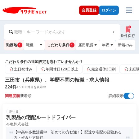
会員登録
ログイン
職種・キーワードから探す
条件保存
勤務地
職種
こだわり条件
雇用形態
年収
新着のみ
1
1
こだわり条件の追加設定を忘れていませんか？
土日祝休み
年間休日120日以上
完全週休2日制
未経
三田市（兵庫県）、学歴不問の転職・求人情報
224
件
1
〜
100
件目を表示中
関連度順
新着順
詳細表示
正社員
乳製品の宅配ルートドライバー
布亀株式会社
【中高年多数活躍中・初めての方歓迎！】配達や宅配の経験ある
方・好きな方歓迎