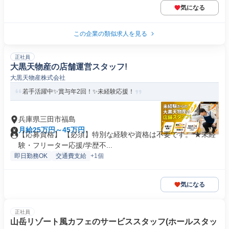
気になる
この企業の類似求人を見る
正社員
大黒天物産の店舗運営スタッフ!
大黒天物産株式会社
若手活躍中✨賞与年2回！✨未経験応援！
兵庫県三田市福島
月給25万円～45万円
【応募資格】 【必須】特別な経験や資格は不要です。 ★未経
験・フリーター応援/学歴不...
即日勤務OK
交通費支給
+1個
気になる
正社員
山岳リゾート風カフェのサービススタッフ(ホールスタッ