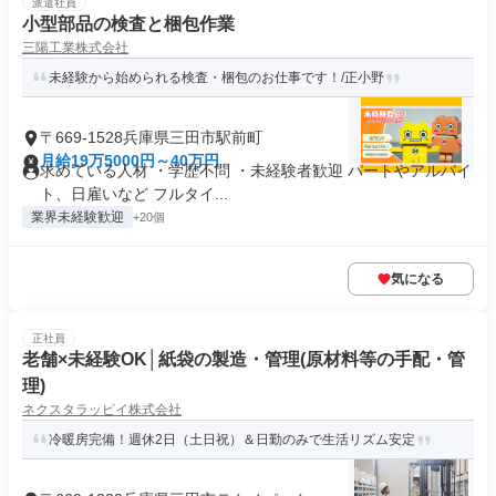
派遣社員
小型部品の検査と梱包作業
三陽工業株式会社
未経験から始められる検査・梱包のお仕事です！/正小野
〒669-1528兵庫県三田市駅前町
月給19万5000円～40万円
求めている人材 ・学歴不問 ・未経験者歓迎 パートやアルバイ
ト、日雇いなど フルタイ...
業界未経験歓迎
+20個
気になる
正社員
老舗×未経験OK│紙袋の製造・管理(原材料等の手配・管
理)
ネクスタラッピイ株式会社
冷暖房完備！週休2日（土日祝）＆日勤のみで生活リズム安定