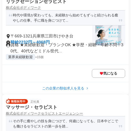
リラクゼーションセラピスト
株式会社ボディワーク
時代や環境が変わっても、未経験から始めてもずっと続けられる癒
やしの仕事。手に職を身につけて...
〒669-1321兵庫県三田市けやき台
時給2232円～4068円
資格 ★未経験歓迎・ブランクOK ★学歴・経験・年齢不問！3
0代、40代などミドル世代...
業界未経験歓迎
+15個
気になる
この企業の類似求人を見る
正社員
マッサージ・セラピスト
株式会社ボディワークセラピストエージェンシー
その手に癒やしの技を身につけて、何歳になっても、日本中どこで
も働けるセラピストの第一歩を踏...