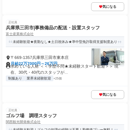
気になる
正社員
兵庫県三田市|事務備品の配送・設置スタッフ
富士産業株式会社
未経験歓迎★夜勤なし★土日祝休み★準中型免許取得支援制度あり
〒669-1357兵庫県三田市東本庄
月給22万7000円～26万円
求めている人材 ＜＜学歴不問★未経験スタート歓迎＞＞ 現
在、30代・40代のスタッフが...
制服あり
業界未経験歓迎
+25個
気になる
正社員
ゴルフ場 調理スタッフ
関西観光開発株式会社
未経験大歓迎！ゴルフの知識や経験は不要！勤務後プレー無料！