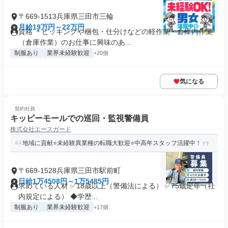
〒669-1513兵庫県三田市三輪
月給19万円～22万円
資格 ＊ピッキングや梱包・仕分けなどの軽作業・倉庫内作業
（倉庫作業）のお仕事に興味のあ...
制服あり
業界未経験歓迎
+20個
気になる
契約社員
キッピーモールでの巡回・監視警備員
株式会社エースガード
地域に貢献⭐未経験異業種の転職大歓迎⭐中高年スタッフ活躍中！
〒669-1528兵庫県三田市駅前町
日給1万4508円～1万5485円
求めている人材 ✅18歳以上（警備法による） ✅75歳定年（社
内規定による） ◆学歴...
制服あり
業界未経験歓迎
+17個