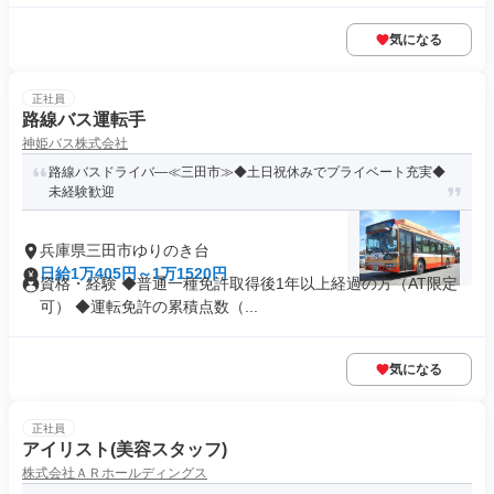
気になる
正社員
路線バス運転手
神姫バス株式会社
路線バスドライバ―≪三田市≫◆土日祝休みでプライベート充実◆
未経験歓迎
兵庫県三田市ゆりのき台
日給1万405円～1万1520円
資格・経験 ◆普通一種免許取得後1年以上経過の方（AT限定
可） ◆運転免許の累積点数（...
気になる
正社員
アイリスト(美容スタッフ)
株式会社ＡＲホールディングス