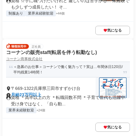
資格 ☆手に職つけたいけれど 厳しいのは苦手かも… 未経験で
も少しずつ成長したい！ そ...
制服あり
業界未経験歓迎
+44個
気になる
正社員
コーナンの販売staff(転居を伴う転勤なし)
コーナン商事株式会社
＜急募のお仕事＞コーナンで働く魅力って？実は…年間休日120日/
平均残業14時間！
〒669-1322兵庫県三田市すずかけ台
月給23万円以上
資格 ＊高卒以上の方 ＊転職回数不問 ＊子育て世代も活躍中
受け身ではなく、「自ら動...
業界未経験歓迎
+24個
気になる