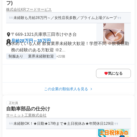
フ)
株式会社KRフードサービス
未経験も月給28万円～／女性店長多数／プライム上場グループ
〒669-1321兵庫県三田市けやき台
月給28万円～35万円
求めている人材 飲食業界未経験大歓迎！学歴不問 ※飲食店勤
務の経験のある方歓迎 ※2...
制服あり
業界未経験歓迎
+22個
気になる
この企業の類似求人を見る
正社員
自動車部品の仕分け
サーミット工業株式会社
未経験OK！★日勤★17時まで★土日祝休み★年間休日129日