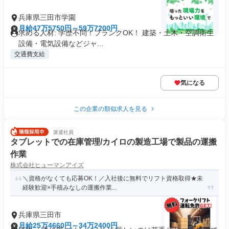
兵庫県三田市学園
月給47万5750円～59万7200円
求める人材: 学歴不問！ブランクOK！ 建築・土木・空調衛生
設備・電気設備などジャ...
交通費支給
気になる
この企業の類似求人を見る
派遣社員
タブレットでの在庫管理/カイロの製造工場で製品の運搬
作業
株式会社ヒューマンアイズ
＼資格がなくても応募OK！／入社後に無料でリフト資格取得★未
経験歓迎×手積みなしの運搬作業...
兵庫県三田市
月給25万4660円～34万2400円