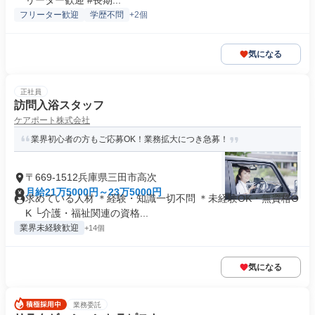
リーター歓迎 #長期...
フリーター歓迎
学歴不問
+2個
気になる
正社員
訪問入浴スタッフ
ケアポート株式会社
業界初心者の方もご応募OK！業務拡大につき急募！
〒669-1512兵庫県三田市高次
月給21万5000円～23万5000円
求めている人材 ＊経験・知識一切不問 ＊未経験OK・無資格O
K └介護・福祉関連の資格...
業界未経験歓迎
+14個
気になる
業務委託