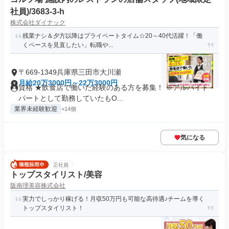
社員)/3683-3-h
株式会社ダイナック
残業ナシ＆夕方以降はプライベートタイム☆20～40代活躍！「働
くペースを見直したい」転職や...
〒669-1349兵庫県三田市大川瀬
月給20万3000円～22万3000円
資格 ★飲食店で働いた経験のある方を募集！ ※アルバイト・
パートとして勤務していたもO...
業界未経験歓迎
+14個
気になる
正社員
トップスタイリスト/美容
阪南理美容株式会社
実力でしっかり稼げる！月収50万円も可能な高待遇♪チームを導く
トップスタイリスト！