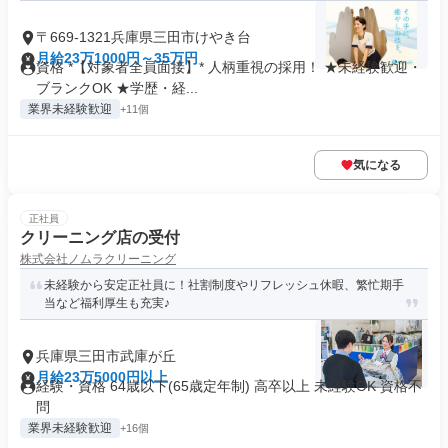
〒669-1321兵庫県三田市けやき台
月給23万1000円～35万円
資格 *【対象者全員面接】* 人柄重視の採用！ ★未経験歓迎・
ブランクOK ★学歴・経...
業界未経験歓迎
+11個
気になる
正社員
クリーニング店の受付
株式会社ノムラクリーニング
未経験から安定正社員に！社割制度やリフレッシュ休暇、繁忙期手
当など福利厚生も充実♪
兵庫県三田市武庫が丘
月給23万5000円以上
経験・資格 64歳以下(65歳定年制) 高卒以上 未経験OK 資格不
問
業界未経験歓迎
+16個