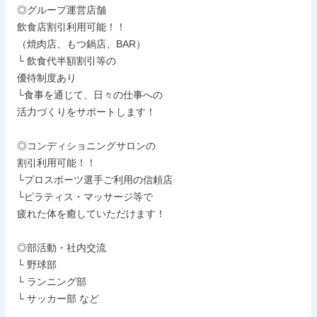
 ◎グループ運営店舗

 飲食店割引利用可能！！

 （焼肉店、もつ鍋店、BAR）

 └ 飲食代半額割引等の

 優待制度あり

 └食事を通じて、日々の仕事への

 活力づくりをサポートします！

 ◎コンディショニングサロンの

 割引利用可能！！

 └プロスポーツ選手ご利用の信頼店

 └ピラティス・マッサージ等で

 疲れた体を癒していただけます！

 ◎部活動・社内交流

 └ 野球部

 └ ランニング部

 └ サッカー部 など
