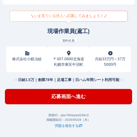
いま見ている求人へ応募してみましょう！
現場作業員(鳶工)
契約社員
株式会社小鍛冶組
〒007-0890北海道
月給33万円～37万
札幌市東区中沼町
5000円
日給1.5万｜創業78年｜足場工事｜日ハム年間シート利用可能
応募画面へ進む
原稿ID：
abe780dadaf169c3
掲載開始日：
2026/05/28（木）
問題を報告する