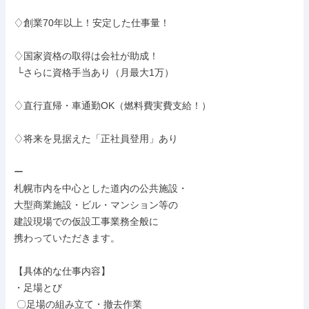
♢創業70年以上！安定した仕事量！

♢国家資格の取得は会社が助成！

 └さらに資格手当あり（月最大1万）

♢直行直帰・車通勤OK（燃料費実費支給！）

♢将来を見据えた「正社員登用」あり

ー

札幌市内を中心とした道内の公共施設・

大型商業施設・ビル・マンション等の

建設現場での仮設工事業務全般に

携わっていただきます。

【具体的な仕事内容】

・足場とび

 〇足場の組み立て・撤去作業
