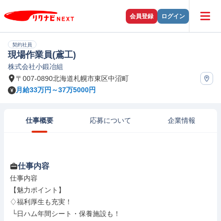
会員登録
ログイン
契約社員
現場作業員(鳶工)
株式会社小鍛冶組
〒007-0890北海道札幌市東区中沼町
月給33万円～37万5000円
仕事概要
応募について
企業情報
仕事内容
仕事内容

【魅力ポイント】

♢福利厚生も充実！

 └日ハム年間シート・保養施設も！
