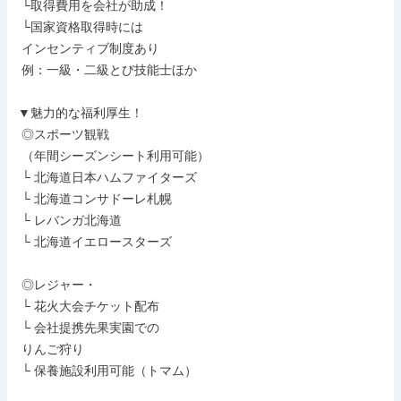
 └取得費用を会社が助成！

 └国家資格取得時には

 インセンティブ制度あり

 例：一級・二級とび技能士ほか

▼魅力的な福利厚生！

 ◎スポーツ観戦

 （年間シーズンシート利用可能）

 └ 北海道日本ハムファイターズ

 └ 北海道コンサドーレ札幌

 └ レバンガ北海道

 └ 北海道イエロースターズ

 ◎レジャー・

 └ 花火大会チケット配布

 └ 会社提携先果実園での

 りんご狩り

 └ 保養施設利用可能（トマム）
