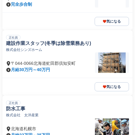
条
完全歩合制
気になる
正社員
建設作業スタッフ(冬季は除雪業務あり)
株式会社シンズホーム
〒044-0066北海道虻田郡倶知安町
月給30万円～40万円
気になる
正社員
防水工事
株式会社 太洋産業
北海道札幌市