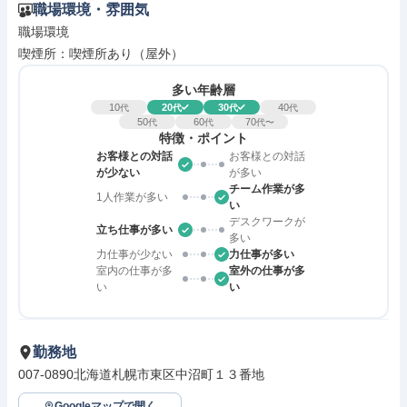
職場環境・雰囲気
職場環境

喫煙所：喫煙所あり（屋外）
多い年齢層
10
20
30
40
代
代
代
代
50
60
70
代
代
代〜
特徴・ポイント
お客様との対話
お客様との対話
が少ない
が多い
チーム作業が多
1人作業が多い
い
デスクワークが
立ち仕事が多い
多い
力仕事が少ない
力仕事が多い
室内の仕事が多
室外の仕事が多
い
い
勤務地
007-0890北海道札幌市東区中沼町１３番地
Googleマップで開く