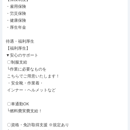
・雇用保険

・労災保険

・健康保険

・厚生年金

待遇・福利厚生

【福利厚生】

▼安心のサポート

 〇制服支給

 └作業に必要なものを

 こちらでご用意いたします！

 ・安全靴・作業着・

 インナー・ヘルメットなど

 〇車通勤OK

 └燃料費実費支給！

 〇資格・免許取得支援 ※規定あり
