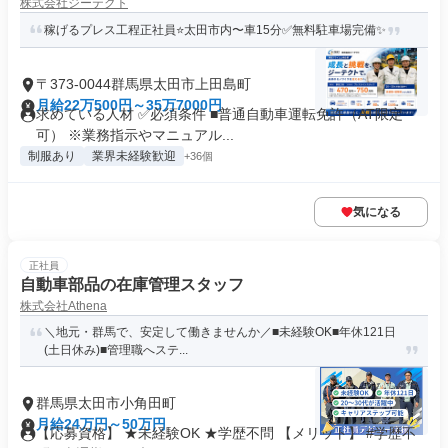
株式会社ジーテクト
稼げるプレス工程正社員⭐太田市内〜車15分✅無料駐車場完備✨
〒373-0044群馬県太田市上田島町
月給22万500円～35万7000円
求めている人材 ✅必須条件 ■普通自動車運転免許（AT限定
可） ※業務指示やマニュアル...
制服あり
業界未経験歓迎
+36個
気になる
正社員
自動車部品の在庫管理スタッフ
株式会社Athena
＼地元・群馬で、安定して働きませんか／■未経験OK■年休121日
(土日休み)■管理職へステ...
群馬県太田市小角田町
月給24万円～50万円
【応募資格】 ★未経験OK ★学歴不問 【メリット】 #学歴不