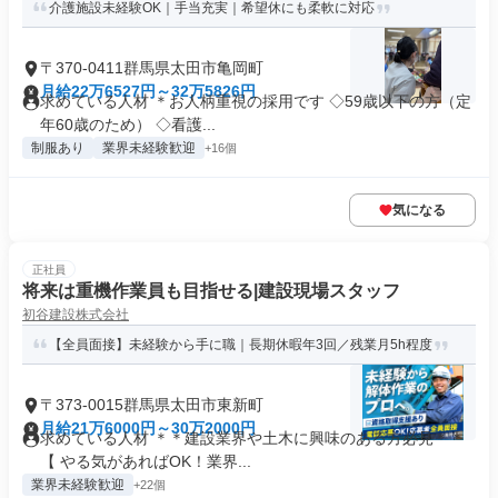
介護施設未経験OK｜手当充実｜希望休にも柔軟に対応
〒370-0411群馬県太田市亀岡町
月給22万6527円～32万5826円
求めている人材 ＊お人柄重視の採用です ◇59歳以下の方（定
年60歳のため） ◇看護...
制服あり
業界未経験歓迎
+16個
気になる
正社員
将来は重機作業員も目指せる|建設現場スタッフ
初谷建設株式会社
【全員面接】未経験から手に職｜長期休暇年3回／残業月5h程度
〒373-0015群馬県太田市東新町
月給21万6000円～30万2000円
求めている人材 ＊＊建設業界や土木に興味のある方必見＊＊
【 やる気があればOK！業界...
業界未経験歓迎
+22個