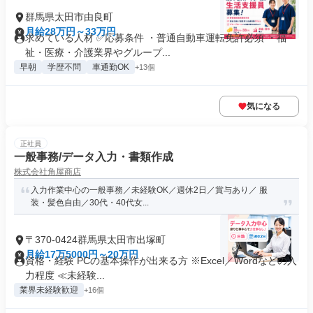
群馬県太田市由良町
月給28万円～33万円
求めている人材 ✅応募条件 ・普通自動車運転免許必須 ・福
祉・医療・介護業界やグループ...
早朝
学歴不問
車通勤OK
+13個
気になる
正社員
一般事務/データ入力・書類作成
株式会社角屋商店
入力作業中心の一般事務／未経験OK／週休2日／賞与あり／ 服
装・髪色自由／30代・40代女...
〒370-0424群馬県太田市出塚町
月給17万5000円～20万円
資格・経験 PCの基本操作が出来る方 ※Excel／Wordなどの入
力程度 ≪未経験...
業界未経験歓迎
+16個