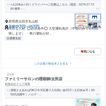
⭐️土日休み⭐️10ｔドライバー⭐️ご応募はこちら（固定：0276-37-72
00 携帯：...
群馬県太田市丸山町
月給29万円～34万円
求める人材: ⭕必須条件⭕ 大型運転免許（中型のみでも対応
致します） ・車の運転が好...
交通費支給
気になる
この企業の類似求人を見る
正社員
ファミリーサロンの理容師/太田店
有限会社アクア商事
資格さえあればOK◎今月応募で入社祝い金20万✨️土日休み可｜40-
50代活躍中｜ノルマ・...