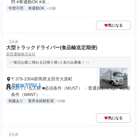
問 #車通勤OK #未...
学歴不問
車通勤OK
+12個
気になる
正社員
大型トラックドライバー(食品輸送定期便)
富田運輸株式会社
毎日お家に帰れる日帰り便♪１名のみ募集！
〒379-2304群馬県太田市大原町
月給36万円以上
求めている人材 ■必須条件（MUST） ・普通自動車免許 ■歓迎
条件（WANT） ・...
制服あり
業界未経験歓迎
+25個
気になる
正社員