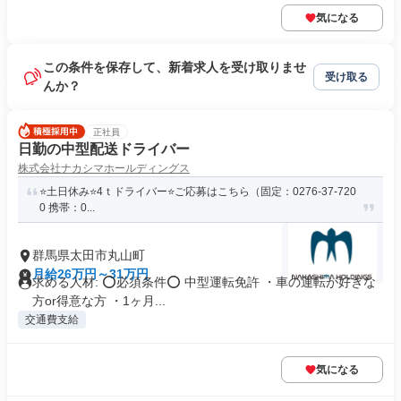
気になる
この条件を保存して、新着求人を受け取りませ
受け取る
んか？
正社員
日勤の中型配送ドライバー
株式会社ナカシマホールディングス
⭐️土日休み⭐️4ｔドライバー⭐️ご応募はこちら（固定：0276-37-720
0 携帯：0...
群馬県太田市丸山町
月給26万円～31万円
求める人材: ⭕必須条件⭕ 中型運転免許 ・車の運転が好きな
方or得意な方 ・1ヶ月...
交通費支給
気になる