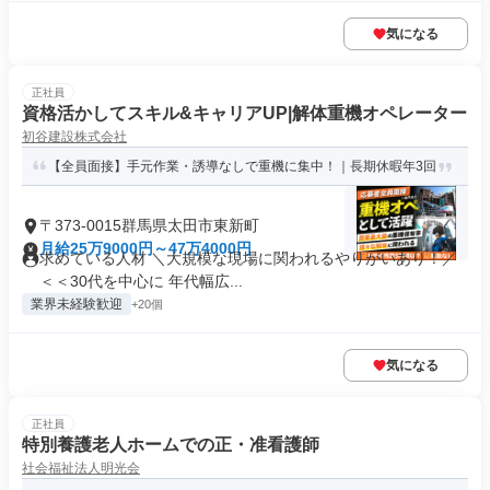
気になる
正社員
資格活かしてスキル&キャリアUP|解体重機オペレーター
初谷建設株式会社
【全員面接】手元作業・誘導なしで重機に集中！｜長期休暇年3回
〒373-0015群馬県太田市東新町
月給25万9000円～47万4000円
求めている人材 ＼大規模な現場に関われるやりがいあり！／
＜＜30代を中心に 年代幅広...
業界未経験歓迎
+20個
気になる
正社員
特別養護老人ホームでの正・准看護師
社会福祉法人明光会