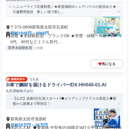
＼ニューライフ応援制度／★家賃補助orシェアハウスの提供あり★
引越費用負担 新しい地で新し...
〒373-0808群馬県太田市石原町
時給1926円～4068円
資格 ★未経験歓迎・ブランクOK ★学歴・経験・年齢不問！3
0代、40代などミドル世代...
業界未経験歓迎
+15個
気になる
正社員
3t車で鋼材を届けるドライバー/DX:HH040-01-AI
丸島運輸株式会社
【公式】急募!!正社員スタート!!◆エリアトップクラスの高収入◆面
接から勤務まで即対応！
群馬県太田市清原町
月給29万円～36万円
求める人材: ◆要資格 中型免許(8t限定)MT※平成19年6月以前