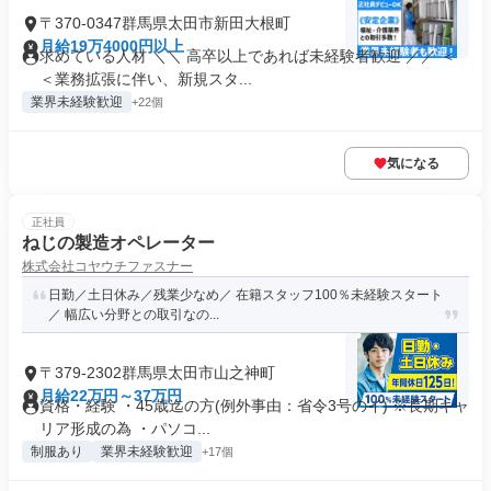
〒370-0347群馬県太田市新田大根町
月給19万4000円以上
求めている人材 ＼＼ 高卒以上であれば未経験者歓迎 ／／ ＜
＜業務拡張に伴い、新規スタ...
業界未経験歓迎
+22個
気になる
正社員
ねじの製造オペレーター
株式会社コヤウチファスナー
日勤／土日休み／残業少なめ／ 在籍スタッフ100％未経験スタート
／ 幅広い分野との取引なの...
〒379-2302群馬県太田市山之神町
月給22万円～37万円
資格・経験 ・45歳迄の方(例外事由：省令3号のイ) ※長期キャ
リア形成の為 ・パソコ...
制服あり
業界未経験歓迎
+17個