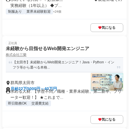
実務経験（1年以上） ◆プ...
制服あり
業界未経験歓迎
+24個
気になる
正社員
未経験から目指せるWeb開発エンジニア
株式会社三樂
【太田市】未経験からWeb開発エンジニア！Java・Python・イン
フラ等から選べる本格...
群馬県太田市
月給22万5000円～40万円
求める人材: 【学歴不問／職種・業界未経験、第二新卒、フリ
ーター歓迎！】 ★これまで...
即日勤務OK
交通費支給
気になる