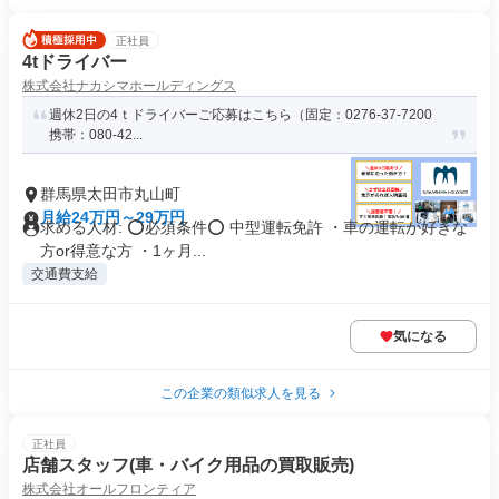
正社員
4tドライバー
株式会社ナカシマホールディングス
週休2日の4ｔドライバーご応募はこちら（固定：0276-37-7200
携帯：080-42...
群馬県太田市丸山町
月給24万円～29万円
求める人材: ⭕必須条件⭕ 中型運転免許 ・車の運転が好きな
方or得意な方 ・1ヶ月...
交通費支給
気になる
この企業の類似求人を見る
正社員
店舗スタッフ(車・バイク用品の買取販売)
株式会社オールフロンティア