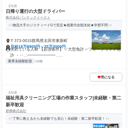
正社員
日帰り運行の大型ドライバー
株式会社バンテックイースト
物流大手ロジスティードGで安定★残業代全額支給★学歴不問
〒373-0015群馬県太田市東新町
月給19万8900円～25万3000円
求めている人材 【必須条件】 ✅大型免許 ✅フォークリフト免
許 ・‥…━━━━━━━…...
業界未経験歓迎
+15個
気になる
正社員
福祉用具クリーニング工場の作業スタッフ|未経験・第二
新卒歓迎
群興株式会社
丁寧に教えるから未経験でも安心！未経験・第二新卒歓迎！