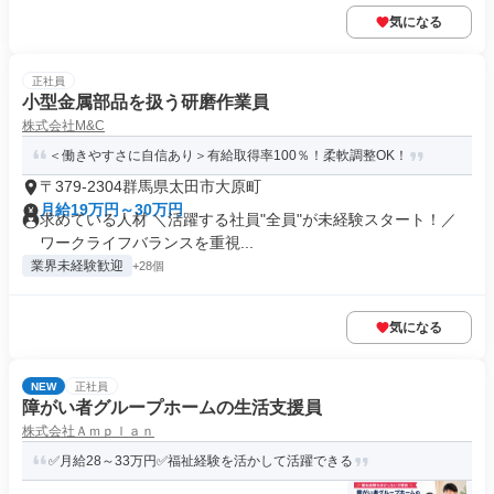
気になる
正社員
小型金属部品を扱う研磨作業員
株式会社M&C
＜働きやすさに自信あり＞有給取得率100％！柔軟調整OK！
〒379-2304群馬県太田市大原町
月給19万円～30万円
求めている人材 ＼活躍する社員"全員"が未経験スタート！／
ワークライフバランスを重視...
業界未経験歓迎
+28個
気になる
NEW
正社員
障がい者グループホームの生活支援員
株式会社Ａｍｐｌａｎ
✅月給28～33万円✅福祉経験を活かして活躍できる