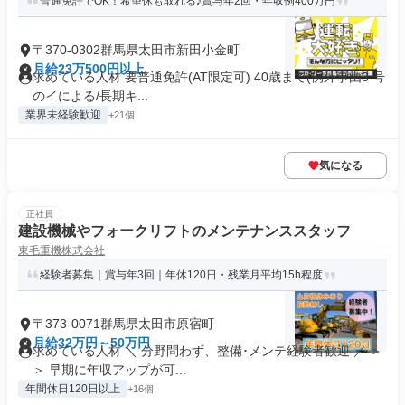
普通免許でOK！希望休も取れる♪賞与年2回・年収例400万円
〒370-0302群馬県太田市新田小金町
月給23万500円以上
求めている人材 要普通免許(AT限定可) 40歳まで(例外事由3 号
のイによる/長期キ...
業界未経験歓迎
+21個
気になる
正社員
建設機械やフォークリフトのメンテナンススタッフ
東毛重機株式会社
経験者募集｜賞与年3回｜年休120日・残業月平均15h程度
〒373-0071群馬県太田市原宿町
月給32万円～50万円
求めている人材 ＼ 分野問わず、整備･メンテ経験者歓迎 ／ ＞
＞ 早期に年収アップが可...
年間休日120日以上
+16個