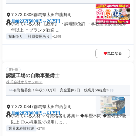
〒373-0806群馬県太田市龍舞町
月給23万5000円～26万円
求めている人材 【必須】 ・調理師免許 ・学校給食調理勤務2
年以上 ＊ブランク歓迎 ...
制服あり
社員登用あり
+16個
気になる
正社員
認証工場の自動車整備士
株式会社オリオンauto
有資格募集！年収500万可・完全週休2日・残業月5h程度✨
〒373-0847群馬県太田市西新町
月給28万8000円～61万円
求めている人材 ✨有資格者を募集✨ ◆学歴不問 ◆整備士2級
以上 ◎人柄重視で採用しま...
業界未経験歓迎
+27個