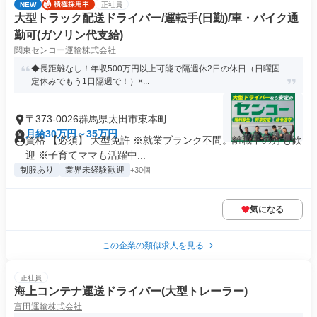
NEW
正社員
大型トラック配送ドライバー/運転手(日勤)/車・バイク通
勤可(ガソリン代支給)
関東センコー運輸株式会社
◆長距離なし！年収500万円以上可能で隔週休2日の休日（日曜固
定休みでもう1日隔週で！）×...
〒373-0026群馬県太田市東本町
月給30万円～35万円
資格 【必須】 大型免許 ※就業ブランク不問。離職中の方も歓
迎 ※子育てママも活躍中...
制服あり
業界未経験歓迎
+30個
気になる
この企業の類似求人を見る
正社員
海上コンテナ運送ドライバー(大型トレーラー)
富田運輸株式会社