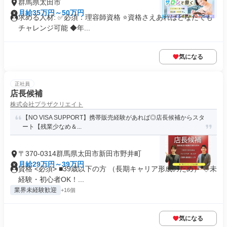
群馬県太田市
月給35万円～50万円
求める人材: ✅必須：理容師資格 ⭐️資格さえあればどなたでも
チャレンジ可能 ◆年...
気になる
正社員
店長候補
株式会社プラザクリエイト
【NO VISA SUPPORT】携帯販売経験があれば◎店長候補からスタ
ート【残業少なめ＆...
〒370-0314群馬県太田市新田市野井町
月給29万円～39万円
資格 <必須> ■39歳以下の方 （長期キャリア形成のため） ◇未
経験・初心者OK！...
業界未経験歓迎
+16個
気になる