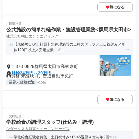
気になる
派遣社員
公共施設の簡単な軽作業・施設管理業務<群馬県太田市>
株式会社朝日エンジニアリング
【未経験OK×正社員】水処理施設の点検スタッフ／土日祝休み／年
休120日以上／安定企業 ※...
〒373-0825群馬県太田市高林東町
月給24万円～29万円
資格 未経験可、普通自動車免許
業界未経験歓迎
+15個
気になる
契約社員
学校給食の調理スタッフ(仕込み・調理)
シダックス大新東ヒューマンサービス
学校給食経験者募集！土日祝休み♪16:45退勤＆賞与年2回✨