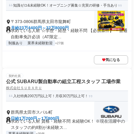
知識ゼロ&未経験OK！オープニング募集☆充実の研修・手当あり
〒373-0806群馬県太田市龍舞町
月給23万4400円～32万8000円
求めている人材 ☆学歴・経歴・経験不問 【必須条件】 ・普通
自動車免許必須（AT限定...
制服あり
業界未経験歓迎
+27個
気になる
契約社員
公式 SUBARU製自動車の組立工程スタッフ 工場作業
株式会社ＳＵＢＡＲＵ
入社特典200万円以上可！月収30万円以上可！
群馬県太田市スバル町
日給1万200円～1万800円
求めている人材 資格・経験不問 未経験OK！ ※現在活躍中の
スタッフの約8割が未経験ス...
業界未経験歓迎
+35個