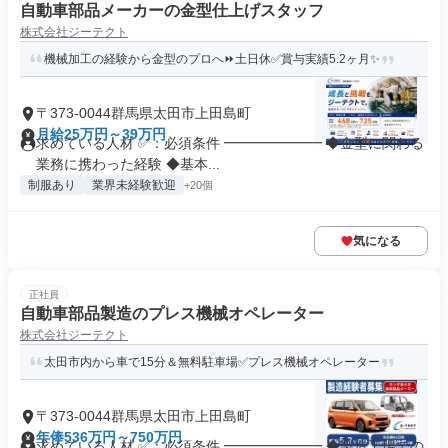
自動車部品メーカーの金型仕上げスタッフ
株式会社ジーテクト
機械加工の経験から金型のプロへ⏩土日休✅賞与実績5.2ヶ月✨
〒373-0044群馬県太田市上田島町
月給25万円～39万円
求めている人材 ✅：必須条件 ━━━━━━━ ◆金型に関わる
業務に携わった経験 ◆基本...
制服あり
業界未経験歓迎
+20個
気になる
正社員
自動車部品製造のプレス機械オペレーター
株式会社ジーテクト
太田市内から車で15分＆無料駐車場✅プレス機械オペレーター
〒373-0044群馬県太田市上田島町
年俸536万円～750万円
求めている人材 ✅：必須条件 ━━━━━━━ ◆製造工場での