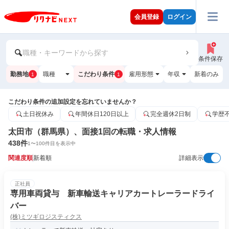
会員登録
ログイン
職種・キーワードから探す
条件保存
勤務地
職種
こだわり条件
雇用形態
年収
新着のみ
1
1
こだわり条件の追加設定を忘れていませんか？
土日祝休み
年間休日120日以上
完全週休2日制
学歴
太田市（群馬県）、面接1回の転職・求人情報
438
件
1
〜
100
件目を表示中
関連度順
新着順
詳細表示
正社員
専用車両貸与 新車輸送キャリアカートレーラードライ
バー
(株)ミツギロジスティクス