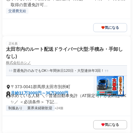
取得の普通免許可...
交通費支給
気になる
正社員
太田市内のルート配送ドライバー(大型:手積み・手卸し
なし)
株式会社ホシノ
普通免許のみでもOK✨年間休日120日・大型連休年3回！
〒373-0041群馬県太田市別所町
月給31万3000円～36万3000円
求めている人材 ＼✨普通自動車免許（AT限定可）があればOK
✨／ ＜必須条件＞ 下記...
制服あり
業界未経験歓迎
+24個
気になる