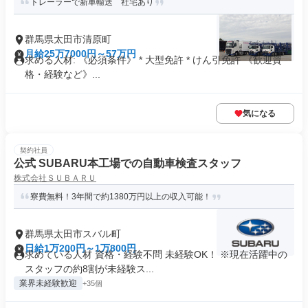
トレーラーで新車輸送 社宅あり
群馬県太田市清原町
月給25万7000円～57万円
求める人材: 《必須条件》 * 大型免許 * けん引免許 《歓迎資
格・経験など》...
気になる
契約社員
公式 SUBARU本工場での自動車検査スタッフ
株式会社ＳＵＢＡＲＵ
寮費無料！3年間で約1380万円以上の収入可能！
群馬県太田市スバル町
日給1万200円～1万800円
求めている人材 資格・経験不問 未経験OK！ ※現在活躍中の
スタッフの約8割が未経験ス...
業界未経験歓迎
+35個