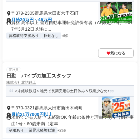
〒379-2305群馬県太田市六千石町
月給30万円～45万円
資格 高卒以上 普通自動車運転免許保有者（AT限定不可） 201
7年3月12日以降に...
資格取得支援あり
転勤なし
+6個
気になる
正社員
日勤 パイプの加工スタッフ
株式会社北詰鉄工
＜未経験歓迎＞地元で長期安定◎土日休み＆残業少なめ♪
〒370-0321群馬県太田市新田木崎町
月給21万7000円以上
求めている人材 ＊未経験OK 年齢の条件と理由：あり（例外事
由1号・60歳未満（定年...
制服あり
業界未経験歓迎
+23個