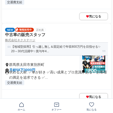
交通費支給
気になる
NEW
正社員
中古車の販売スタッフ
株式会社ネクステージ
【地域型採用】引っ越し無し＆固定給で年収800万円を目指せる✨
20～30代活躍中✨賞与年4...
群馬県太田市東別所町
月給58万3000円
求める人材: ✅車が好き ✅高い成果とプロ意識がある ✅お客様
の満足を追求できる ✅...
交通費支給
気になる
この企業の類似求人を見る
ホーム
オファー
気になる