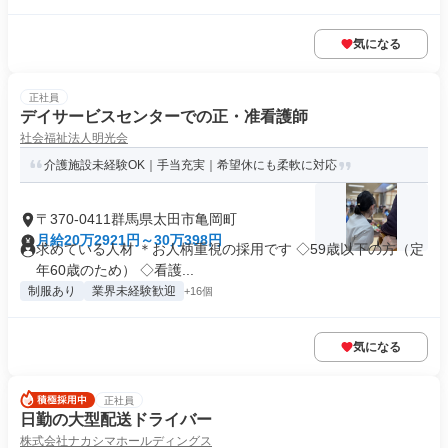
気になる
正社員
デイサービスセンターでの正・准看護師
社会福祉法人明光会
介護施設未経験OK｜手当充実｜希望休にも柔軟に対応
〒370-0411群馬県太田市亀岡町
月給20万2921円～30万398円
求めている人材 ＊お人柄重視の採用です ◇59歳以下の方（定
年60歳のため） ◇看護...
制服あり
業界未経験歓迎
+16個
気になる
正社員
日勤の大型配送ドライバー
株式会社ナカシマホールディングス