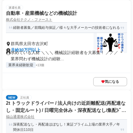
派遣社員
自動車・産業機械などの機械設計
株式会社テクノ・ファースト
経験者募集／前職給与保証／様々な大手メーカーの技術者になれる
群馬県太田市吉沢町
月給30万円以上
求めている人材 ＼＼＼ 機械設計経験者を大募集！ ／／／ ＊
業界問わず機械設計の経験...
業界未経験歓迎
+13個
気になる
NEW
正社員
2t トラックドライバー / 法人向けの近距離配送(再配達な
し・固定ルート) / 日曜完全休み・深夜配送なし/集配ﾄﾞﾗｲ
福山通運株式会社
ﾊﾞｰ2t(正社員)
深夜配送なし・再配達ほぼなし！東証プライム上場の業界大手／年
間休日110日