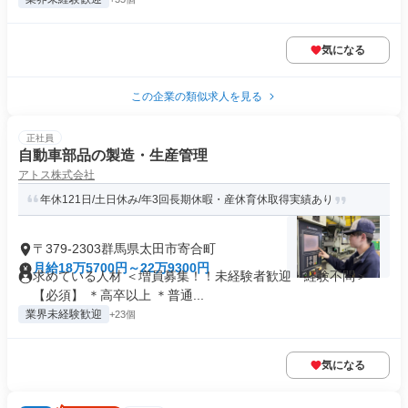
気になる
この企業の類似求人を見る
正社員
自動車部品の製造・生産管理
アトス株式会社
年休121日/土日休み/年3回長期休暇・産休育休取得実績あり
〒379-2303群馬県太田市寄合町
月給18万5700円～22万9300円
求めている人材 ＜増員募集！！未経験者歓迎・経験不問＞
【必須】 ＊高卒以上 ＊普通...
業界未経験歓迎
+23個
気になる