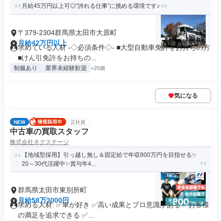
月給45万円以上可◎“誇れる仕事”に挑める環境です♪
〒379-2304群馬県太田市大原町
月給42万円以上
求めている人材 -◇必須条件◇- ■大型自動車免許をお持ちの方
■けん引免許をお持ちの...
制服あり
業界未経験歓迎
+25個
気になる
NEW
正社員
中古車の買取スタッフ
株式会社ネクステージ
【地域型採用】引っ越し無し＆固定給で年収800万円を目指せる✨
20～30代活躍中✨賞与年4...
群馬県太田市東別所町
月給58万3000円
求める人材: ✅車が好き ✅高い成果とプロ意識がある ✅お客様
の満足を追求できる ✅...