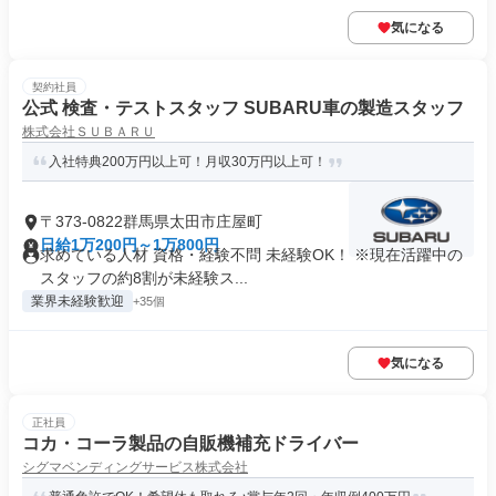
気になる
契約社員
公式 検査・テストスタッフ SUBARU車の製造スタッフ
株式会社ＳＵＢＡＲＵ
入社特典200万円以上可！月収30万円以上可！
〒373-0822群馬県太田市庄屋町
日給1万200円～1万800円
求めている人材 資格・経験不問 未経験OK！ ※現在活躍中の
スタッフの約8割が未経験ス...
業界未経験歓迎
+35個
気になる
正社員
コカ・コーラ製品の自販機補充ドライバー
シグマベンディングサービス株式会社