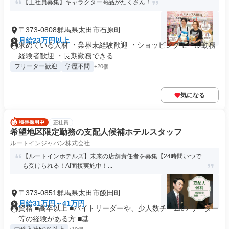
【正社員募集】キャラクター商品がたくさん！
〒373-0808群馬県太田市石原町
月給23万円以上
求めている人材 ・業界未経験歓迎 ・ショッピングモール勤務
経験者歓迎 ・長期勤務できる...
フリーター歓迎
学歴不問
+20個
気になる
正社員
希望地区限定勤務の支配人候補ホテルスタッフ
ルートインジャパン株式会社
【ルートインホテルズ】未来の店舗責任者を募集【24時間いつで
も受けられる！AI面接実施中！...
〒373-0851群馬県太田市飯田町
月給31万円～41万円
資格 ■高卒以上 ■バイトリーダーや、少人数チームの リーダー
等の経験がある方 ■基...