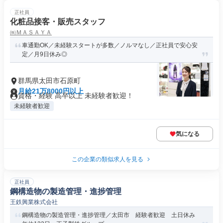
正社員
化粧品接客・販売スタッフ
㈱ＭＡＳＡＹＡ
車通勤OK／未経験スタートが多数／ノルマなし／正社員で安心安
定／月9日休み◎
群馬県太田市石原町
月給21万8000円以上
資格・経験 高卒以上 未経験者歓迎！
未経験者歓迎
気になる
この企業の類似求人を見る
正社員
鋼構造物の製造管理・進捗管理
王鉄興業株式会社
鋼構造物の製造管理・進捗管理／太田市 経験者歓迎 土日休み