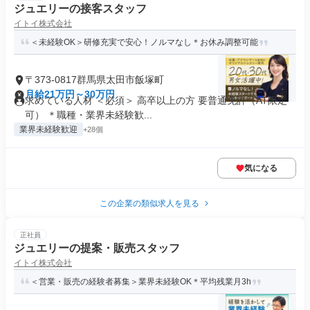
ジュエリーの接客スタッフ
イトイ株式会社
＜未経験OK＞研修充実で安心！ノルマなし＊お休み調整可能
〒373-0817群馬県太田市飯塚町
月給21万円～30万円
求めている人材 ＜必須＞ 高卒以上の方 要普通免許（AT限定
可） ＊職種・業界未経験歓...
業界未経験歓迎
+28個
気になる
この企業の類似求人を見る
正社員
ジュエリーの提案・販売スタッフ
イトイ株式会社
＜営業・販売の経験者募集＞業界未経験OK＊平均残業月3h