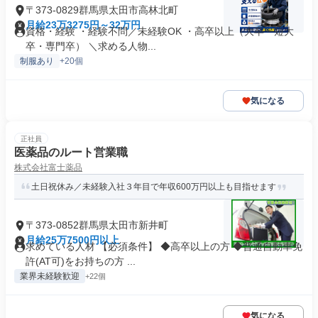
〒373-0829群馬県太田市高林北町
月給23万3275円～32万円
資格・経験 ・経験不問／未経験OK ・高卒以上（大卒・短大
卒・専門卒） ＼求める人物...
制服あり
+20個
気になる
正社員
医薬品のルート営業職
株式会社富士薬品
土日祝休み／未経験入社３年目で年収600万円以上も目指せます
〒373-0852群馬県太田市新井町
月給25万7500円以上
求めている人材 【必須条件】 ◆高卒以上の方 ◆普通自動車免
許(AT可)をお持ちの方 ...
業界未経験歓迎
+22個
気になる