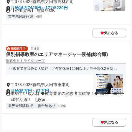
〒373-0828群馬県太田市高林西町
月給16万7420円～17万5220円
【必要資格】 無資格OK
業界未経験歓迎
+8個
気になる
正社員
個別指導教室のエリアマネージャー候補(総合職)
株式会社トライグループ
教育業界経験者大歓迎！／年間休日120日以上／完全週休2日制
〒373-0026群馬県太田市東本町
月給35万円～67万円
求めている人材 ◆教育業界の経験者大歓迎！◆ 20代・30代・
40代活躍！ 【必須...
業界未経験歓迎
歩合給あり
+26個
気になる