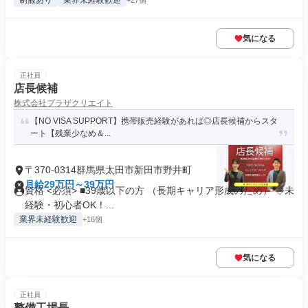
制服あり
業界未経験歓迎
+27個
気になる
正社員
店長候補
株式会社プラザクリエイト
【NO VISA SUPPORT】携帯販売経験があれば◎店長候補からスタ
ート【残業少なめ＆...
〒370-0314群馬県太田市新田市野井町
月給29万円～39万円
資格 <必須> ■39歳以下の方 （長期キャリア形成のため） ◇未
経験・初心者OK！...
業界未経験歓迎
+16個
気になる
正社員
整備工場長