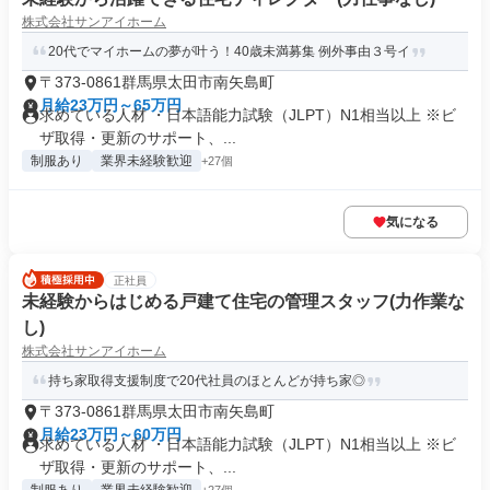
株式会社サンアイホーム
20代でマイホームの夢が叶う！40歳未満募集 例外事由３号イ
〒373-0861群馬県太田市南矢島町
月給23万円～65万円
求めている人材 ・日本語能力試験（JLPT）N1相当以上 ※ビ
ザ取得・更新のサポート、...
制服あり
業界未経験歓迎
+27個
気になる
正社員
未経験からはじめる戸建て住宅の管理スタッフ(力作業な
し)
株式会社サンアイホーム
持ち家取得支援制度で20代社員のほとんどが持ち家◎
〒373-0861群馬県太田市南矢島町
月給23万円～60万円
求めている人材 ・日本語能力試験（JLPT）N1相当以上 ※ビ
ザ取得・更新のサポート、...