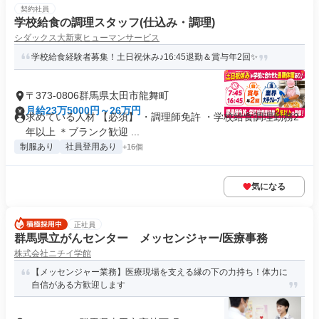
契約社員
学校給食の調理スタッフ(仕込み・調理)
シダックス大新東ヒューマンサービス
学校給食経験者募集！土日祝休み♪16:45退勤＆賞与年2回✨
〒373-0806群馬県太田市龍舞町
月給23万5000円～26万円
求めている人材 【必須】 ・調理師免許 ・学校給食調理勤務2
年以上 ＊ブランク歓迎 ...
制服あり
社員登用あり
+16個
気になる
正社員
群馬県立がんセンター メッセンジャー/医療事務
株式会社ニチイ学館
【メッセンジャー業務】医療現場を支える縁の下の力持ち！体力に
自信がある方歓迎します