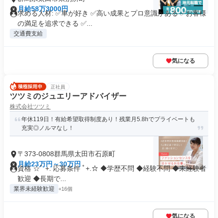
月給58万3000円
求める人材: ✅車が好き ✅高い成果とプロ意識がある ✅お客様
の満足を追求できる ✅...
交通費支給
気になる
正社員
ツツミのジュエリーアドバイザー
株式会社ツツミ
年休119日！有給希望取得制度あり！残業月5.8hでプライベートも
充実◎ノルマなし！
〒373-0808群馬県太田市石原町
月給23万円～30万円
資格 ☆ﾟ +. 応募条件 ﾟ+.☆ ◆学歴不問 ◆経験不問 ◆未経験者
歓迎 ◆長期で...
業界未経験歓迎
+16個
気になる