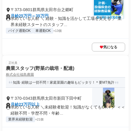
〒373-0801群馬県太田市台之郷町
月給25万円～35万円
求めている人材 ＼ 経験・知識を活かして工場を支える ／ 業
界未経験スタートのスタッフ...
バイク通勤OK
車通勤OK
+13個
気になる
正社員
農業スタッフ(野菜の栽培・配達)
株式会社福島農園
知識･経験は一切不問！家庭菜園の趣味もピッタリ！＊要MT免許
〒370-0343群馬県太田市新田下田中町
月給23万円以上
求めている人材 ＼未経験者歓迎！知識がなくてもOK！／ ＜＜
経験不問・学歴不問・年齢...
業界未経験歓迎
+21個