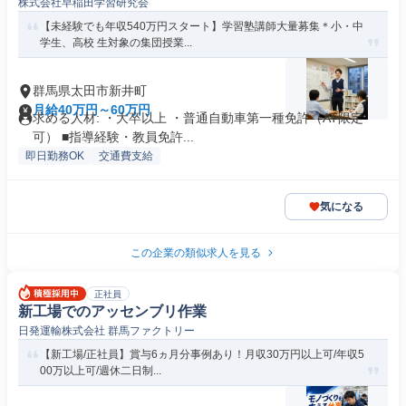
株式会社早稲田学習研究会
【未経験でも年収540万円スタート】学習塾講師大量募集＊小・中
学生、高校 生対象の集団授業...
群馬県太田市新井町
月給40万円～60万円
求める人材: ・大卒以上 ・普通自動車第一種免許（AT限定
可） ■指導経験・教員免許...
即日勤務OK
交通費支給
気になる
この企業の類似求人を見る
正社員
新工場でのアッセンブリ作業
日発運輸株式会社 群馬ファクトリー
【新工場/正社員】賞与6ヵ月分事例あり！月収30万円以上可/年収5
00万以上可/週休二日制...