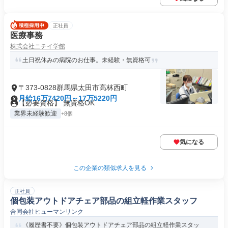
正社員
医療事務
株式会社ニチイ学館
土日祝休みの病院のお仕事。未経験・無資格可
〒373-0828群馬県太田市高林西町
月給16万7420円～17万5220円
【必要資格】 無資格OK
業界未経験歓迎
+8個
気になる
この企業の類似求人を見る
正社員
個包装アウトドアチェア部品の組立軽作業スタッフ
合同会社ヒューマンリンク
《履歴書不要》個包装アウトドアチェア部品の組立軽作業スタッ