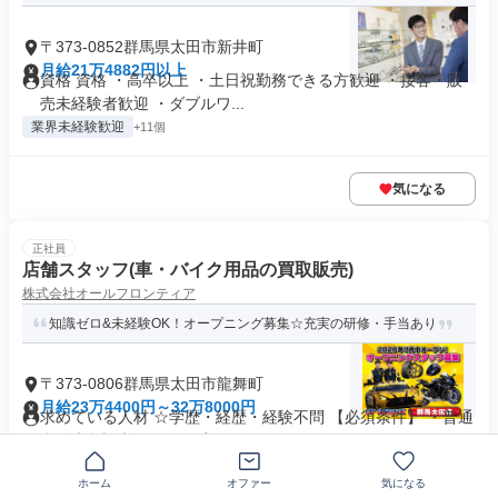
〒373-0852群馬県太田市新井町
月給21万4882円以上
資格 資格 ・高卒以上 ・土日祝勤務できる方歓迎 ・接客・販
売未経験者歓迎 ・ダブルワ...
業界未経験歓迎
+11個
気になる
正社員
店舗スタッフ(車・バイク用品の買取販売)
株式会社オールフロンティア
知識ゼロ&未経験OK！オープニング募集☆充実の研修・手当あり
〒373-0806群馬県太田市龍舞町
月給23万4400円～32万8000円
求めている人材 ☆学歴・経歴・経験不問 【必須条件】 ・普通
自動車免許必須（AT限定...
制服あり
業界未経験歓迎
+27個
ホーム
オファー
気になる