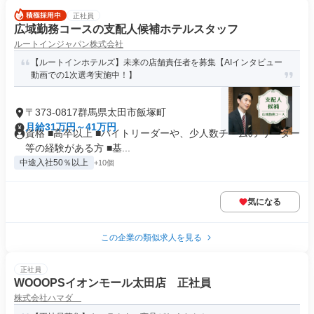
正社員
広域勤務コースの支配人候補ホテルスタッフ
ルートインジャパン株式会社
【ルートインホテルズ】未来の店舗責任者を募集【AIインタビュー
動画での1次選考実施中！】
〒373-0817群馬県太田市飯塚町
月給31万円～41万円
資格 ■高卒以上 ■バイトリーダーや、少人数チームの リーダー
等の経験がある方 ■基...
中途入社50％以上
+10個
気になる
この企業の類似求人を見る
正社員
WOOOPSイオンモール太田店 正社員
株式会社ハマダ