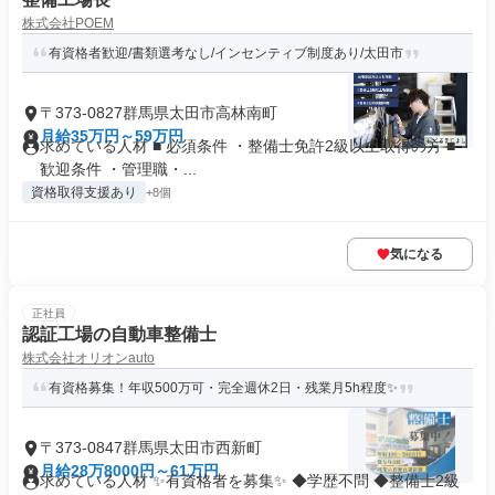
株式会社POEM
有資格者歓迎/書類選考なし/インセンティブ制度あり/太田市
〒373-0827群馬県太田市高林南町
月給35万円～59万円
求めている人材 ■ 必須条件 ・整備士免許2級以上取得の方 ■
歓迎条件 ・管理職・...
資格取得支援あり
+8個
気になる
正社員
認証工場の自動車整備士
株式会社オリオンauto
有資格募集！年収500万可・完全週休2日・残業月5h程度✨
〒373-0847群馬県太田市西新町
月給28万8000円～61万円
求めている人材 ✨有資格者を募集✨ ◆学歴不問 ◆整備士2級