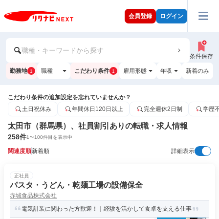
会員登録
ログイン
職種・キーワードから探す
条件保存
勤務地
職種
こだわり条件
雇用形態
年収
新着のみ
1
1
こだわり条件の追加設定を忘れていませんか？
土日祝休み
年間休日120日以上
完全週休2日制
学歴
太田市（群馬県）、社員割引ありの転職・求人情報
258
件
1
〜
100
件目を表示中
関連度順
新着順
詳細表示
正社員
パスタ・うどん・乾麺工場の設備保全
赤城食品株式会社
電気計装に関わった方歓迎！｜経験を活かして食卓を支える仕事