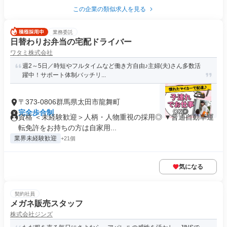
この企業の類似求人を見る
業務委託
日替わりお弁当の宅配ドライバー
ワタミ株式会社
週2～5日／時短やフルタイムなど働き方自由♪主婦(夫)さん多数活
躍中！サポート体制バッチリ...
〒373-0806群馬県太田市龍舞町
完全歩合制
資格 ＜未経験歓迎＞人柄・人物重視の採用◎ ▼普通自動車運
転免許をお持ちの方は自家用...
業界未経験歓迎
+21個
気になる
契約社員
メガネ販売スタッフ
株式会社ジンズ