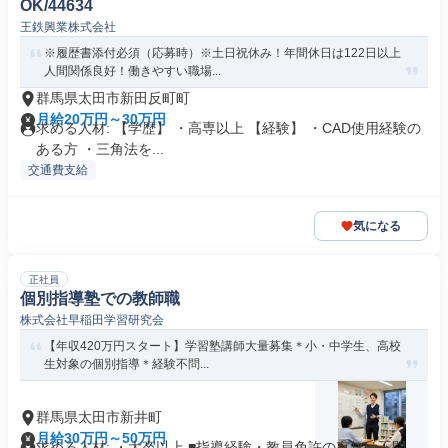
OK/44634
王鉄興業株式会社
※履歴書添付必須（応募時）※土日祝休み！年間休日は122日以上
人間関係良好！働きやすい職場...
群馬県太田市新田反町町
月給20万円～30万円
求める人材: 【学歴】 ・高専以上 【経験】 ・CAD使用経験の
ある方 ・三角法を...
交通費支給
気になる
正社員
個別指導塾での教師職
株式会社早稲田学習研究会
【年収420万円スタート】学習塾講師大量募集＊小・中学生、高校
生対象の個別指導＊経験不問...
群馬県太田市新井町
月給30万円～50万円
求める人材: ・大卒以上 ■指導経験・教員免許の有無は不問、