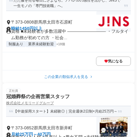
ただ服を売る毎日にさよなら。アパレルの感性を活かし、JINSで
一生モノの「専門技術職」へ。
〒373-0808群馬県太田市石原町
時給1450円以上
資格 ■未経験者が多数活躍中 ――――――――― ・フルタイ
ム勤務が初めての方 ・社会...
制服あり
業界未経験歓迎
+18個
気になる
この企業の類似求人を見る
正社員
冠婚葬祭の企画営業スタッフ
株式会社メモリードグループ
【中途採用スタート】未経験◎｜完全週休2日制×月給25万円～
〒373-0852群馬県太田市新井町
月給25万円～40万円