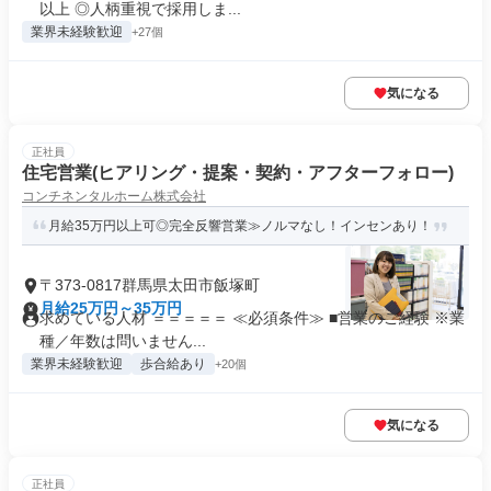
以上 ◎人柄重視で採用しま...
業界未経験歓迎
+27個
気になる
正社員
住宅営業(ヒアリング・提案・契約・アフターフォロー)
コンチネンタルホーム株式会社
月給35万円以上可◎完全反響営業≫ノルマなし！インセンあり！
〒373-0817群馬県太田市飯塚町
月給25万円～35万円
求めている人材 ＝＝＝＝＝ ≪必須条件≫ ■営業のご経験 ※業
種／年数は問いません...
業界未経験歓迎
歩合給あり
+20個
気になる
正社員