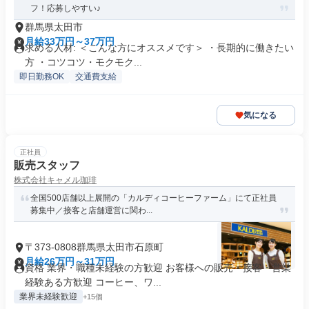
フ！応募しやすい♪
群馬県太田市
月給33万円～37万円
求める人材: ＜こんな方にオススメです＞ ・長期的に働きたい
方 ・コツコツ・モクモク...
即日勤務OK
交通費支給
気になる
正社員
販売スタッフ
株式会社キャメル珈琲
全国500店舗以上展開の「カルディコーヒーファーム」にて正社員
募集中／接客と店舗運営に関わ...
〒373-0808群馬県太田市石原町
月給26万円～31万円
資格 業界・職種未経験の方歓迎 お客様への販売・接客・営業
経験ある方歓迎 コーヒー、ワ...
業界未経験歓迎
+15個