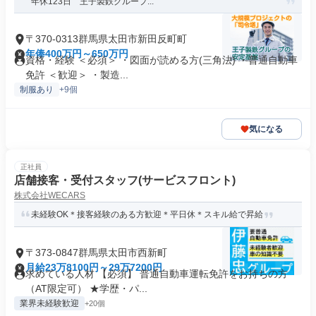
年休123日 王子製鉄グループ...
〒370-0313群馬県太田市新田反町町
年俸400万円～650万円
資格・経験 ＜必須＞ ・図面が読める方(三角法) ・普通自動車
免許 ＜歓迎＞ ・製造...
制服あり
+9個
気になる
正社員
店舗接客・受付スタッフ(サービスフロント)
株式会社WECARS
未経験OK＊接客経験のある方歓迎＊平日休＊スキル給で昇給
〒373-0847群馬県太田市西新町
月給23万8100円～29万7200円
求めている人材 【必須】 普通自動車運転免許をお持ちの方
（AT限定可） ★学歴・パ...
業界未経験歓迎
+20個