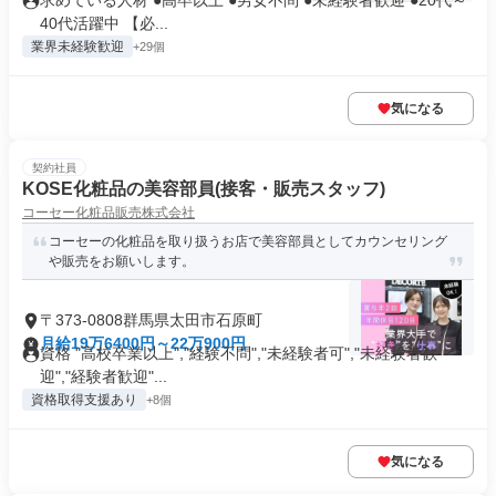
求めている人材 ●高卒以上 ●男女不問 ●未経験者歓迎 ●20代～
40代活躍中 【必...
業界未経験歓迎
+29個
気になる
契約社員
KOSE化粧品の美容部員(接客・販売スタッフ)
コーセー化粧品販売株式会社
コーセーの化粧品を取り扱うお店で美容部員としてカウンセリング
や販売をお願いします。
〒373-0808群馬県太田市石原町
月給19万6400円～22万900円
資格 "高校卒業以上","経験不問","未経験者可","未経験者歓
迎","経験者歓迎"...
資格取得支援あり
+8個
気になる