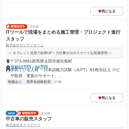
気になる
正社員
ITツールで現場をまとめる施工管理・プロジェクト進行
スタッフ
株式会社サンアイホーム
タブレット活用で効率UP！力仕事ゼロのスマートな現場管理
〒373-0861群馬県太田市南矢島町
月給23万円～60万円
求めている人材 ・日本語能力試験（JLPT）N1相当以上 ※ビ
ザ取得・更新のサポート、...
制服あり
業界未経験歓迎
+27個
気になる
NEW
正社員
中古車の販売スタッフ
株式会社ネクステージ