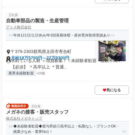
正社員
自動車部品の製造・生産管理
アトス株式会社
年休121日/土日休み/年3回長期休暇・産休育休取得実績あり
〒379-2303群馬県太田市寄合町
月給18万5700円～22万9300円
求めている人材 ＜増員募集！！未経験者歓迎・経験不問＞
【必須】 ＊高卒以上 ＊普通...
業界未経験歓迎
+23個
気になる
正社員
メガネの接客・販売スタッフ
株式会社メガネトップ
◆未経験者歓迎◆賞与昇給◎高卒以上・転勤なし・ブランクOK・
残業少なめ・業界No1！