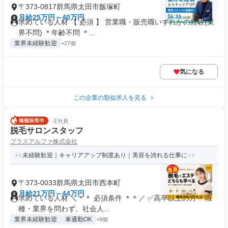
〒373-0817群馬県太田市飯塚町
月給25万円～40万円
求めている人材 【 必須 】 営業職・販売職いずれかの経験(業
界不問) ＊年齢不問 ＊...
業界未経験歓迎
+27個
気になる
この企業の類似求人を見る
正社員
脱毛サロンスタッフ
プラスアルファ株式会社
未経験歓迎｜キャリアアップ制度あり｜美容を誇れる仕事に
〒373-0033群馬県太田市西本町
月給21万円～44万円
求めている人材 ＼＊＊ 必須条件 ＊＊／ ✅高卒以上の方 ✅職
種・業界を問わず、社会人...
業界未経験歓迎
車通勤OK
+9個