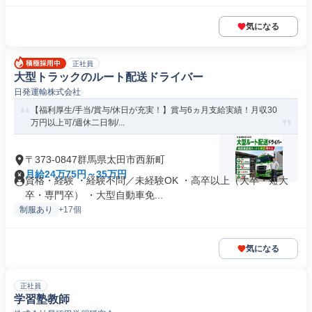
気になる
正社員
大型トラックのルート配送ドライバー
日発運輸株式会社
【福利厚生/手当/賞与/休日が充実！】賞与6ヵ月支給実績！月収30
万円以上可/週休二日制/...
〒373-0847群馬県太田市西新町
月給24万75円～35万円
資格・経験 ・経験不問／未経験OK ・高卒以上（大卒・短大
卒・専門卒） ・大型自動車免...
制服あり
+17個
気になる
正社員
学習塾教師