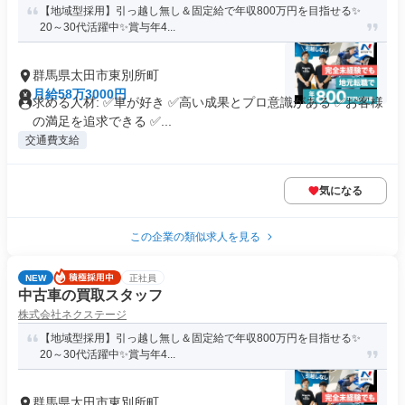
【地域型採用】引っ越し無し＆固定給で年収800万円を目指せる✨
20～30代活躍中✨賞与年4...
群馬県太田市東別所町
月給58万3000円
求める人材: ✅車が好き ✅高い成果とプロ意識がある ✅お客様
の満足を追求できる ✅...
交通費支給
気になる
この企業の類似求人を見る
NEW
正社員
中古車の買取スタッフ
株式会社ネクステージ
【地域型採用】引っ越し無し＆固定給で年収800万円を目指せる✨
20～30代活躍中✨賞与年4...
群馬県太田市東別所町