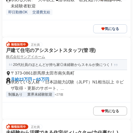
未経験者歓迎
即日勤務OK
交通費支給
気になる
正社員
戸建て住宅のアシスタントスタッフ(管 理)
株式会社サンアイホーム
20代社員のほとんどが持ち家◎未経験からスキルが身につく！
〒373-0861群馬県太田市南矢島町
月給23万円～65万円
求めている人材 ・日本語能力試験（JLPT）N1相当以上 ※ビ
ザ取得・更新のサポート、...
制服あり
業界未経験歓迎
+27個
気になる
正社員
未経験から活躍できる住宅ディレクター(力仕事なし)