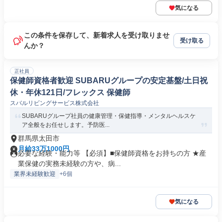
気になる
この条件を保存して、新着求人を受け取りませ
受け取る
んか？
正社員
保健師資格者歓迎 SUBARUグループの安定基盤/土日祝
休・年休121日/フレックス 保健師
スバルリビングサービス株式会社
SUBARUグループ社員の健康管理・保健指導・メンタルヘルスケ
ア全般をお任せします。予防医...
群馬県太田市
月給33万1000円
必要な経験・能力等 【必須】■保健師資格をお持ちの方 ★産
業保健の実務未経験の方や、病...
業界未経験歓迎
+6個
気になる