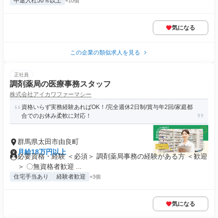
中途入社50％以上
+10個
気になる
この企業の類似求人を見る
正社員
調剤薬局の医療事務スタッフ
株式会社アイカワファーマシー
資格いらず実務経験あればOK！/完全週休2日制/賞与年2回/家庭都
合でのお休み柔軟に対応！
群馬県太田市由良町
月給18万円以上
必要資格・経験 ＜必須＞ 調剤薬局事務の経験がある方 ＜歓迎
＞ 〇無資格者歓迎 ...
住宅手当あり
経験者歓迎
+3個
気になる