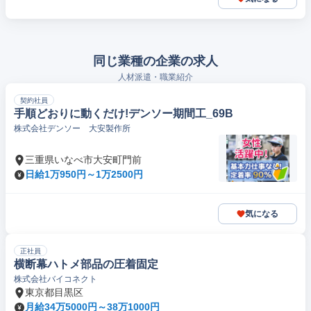
同じ業種の企業の求人
人材派遣・職業紹介
契約社員
手順どおりに動くだけ!デンソー期間工_69B
株式会社デンソー 大安製作所
三重県いなべ市大安町門前
日給1万950円～1万2500円
気になる
正社員
横断幕ハトメ部品の圧着固定
株式会社バイコネクト
東京都目黒区
月給34万5000円～38万1000円