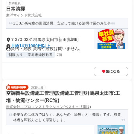
契約社員
日常清掃
東洋マインド株式会社
1日3か所程度の巡回清掃、安定して働ける清掃作業のお仕事
〒370-0331群馬県太田市新田赤堀町
月給14万1000円以上
資格・経験 資格や経験は問いません。
制服あり
業界未経験歓迎
+7個
気になる
派遣社員
空調衛生設備施工管理/設備施工管理/群馬県太田市:工
場・物流センター(RC造)
株式会社コプロコンストラクション(ベスキャリ建設)
必要なのは体力ではなく、あなたの「経験」と「知識」です。有資
格者を即戦力として厚遇します。