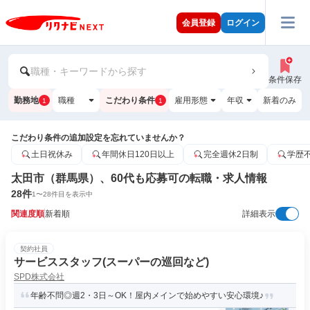
会員登録
ログイン
職種・キーワードから探す
条件保存
勤務地
職種
こだわり条件
雇用形態
年収
新着のみ
1
1
こだわり条件の追加設定を忘れていませんか？
土日祝休み
年間休日120日以上
完全週休2日制
学歴
太田市（群馬県）、60代も応募可の転職・求人情報
28
件
1
〜
28
件目を表示中
関連度順
新着順
詳細表示
契約社員
サービススタッフ(スーパーの巡回など)
SPD株式会社
年齢不問◎週2・3日～OK！屋内メインで始めやすい安心環境♪