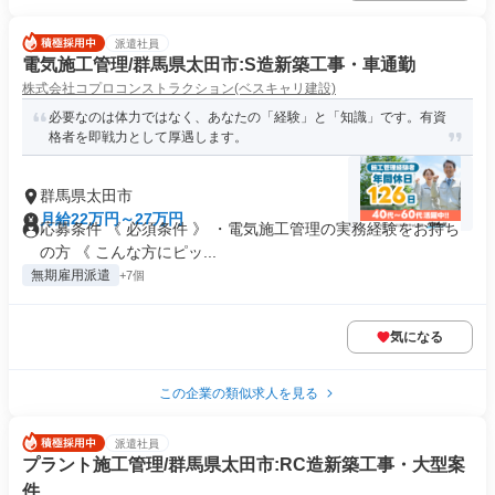
派遣社員
電気施工管理/群馬県太田市:S造新築工事・車通勤
株式会社コプロコンストラクション(ベスキャリ建設)
必要なのは体力ではなく、あなたの「経験」と「知識」です。有資
格者を即戦力として厚遇します。
群馬県太田市
月給22万円～27万円
応募条件 《 必須条件 》 ・電気施工管理の実務経験をお持ち
の方 《 こんな方にピッ...
無期雇用派遣
+7個
気になる
この企業の類似求人を見る
派遣社員
プラント施工管理/群馬県太田市:RC造新築工事・大型案
件