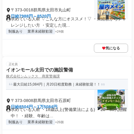
〒373-0018群馬県太田市丸山町
日給7988円～8520円
求めている人材 ▽こんな方にオススメ！▽ ・未経験からチャ
レンジしたい方 ・安定した現...
制服あり
業界未経験歓迎
+24個
気になる
正社員
イオンモール太田での施設警備
株式会社シムックス 商業警備課
最大日給15,084円｜月20日程度勤務｜未経験歓迎！！
〒373-0808群馬県太田市石原町
日給8504円～1万5084円
求めている人材 ・18歳以上(警備業法による) ・20～50代活躍
中！ ・経験、年齢は...
制服あり
業界未経験歓迎
+26個