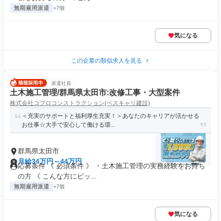
無期雇用派遣
+7個
気になる
この企業の類似求人を見る
派遣社員
土木施工管理/群馬県太田市:改修工事・大型案件
株式会社コプロコンストラクション(ベスキャリ建設)
＜充実のサポートと福利厚生充実！＞あなたのキャリアが活かせる
お仕事☆大手で安心して働ける環...
群馬県太田市
月給34万円～44万円
応募条件 《 必須条件 》 ・土木施工管理の実務経験をお持ち
の方 《 こんな方にピッ...
無期雇用派遣
+7個
気になる