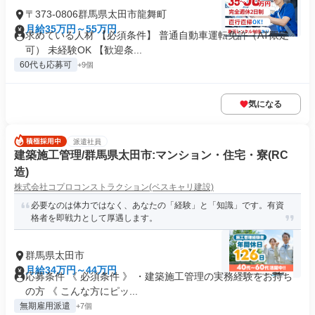
〒373-0806群馬県太田市龍舞町
月給35万円～55万円
求めている人材 【必須条件】 普通自動車運転免許（AT限定
可） 未経験OK 【歓迎条...
60代も応募可
+9個
気になる
派遣社員
建築施工管理/群馬県太田市:マンション・住宅・寮(RC
造)
株式会社コプロコンストラクション(ベスキャリ建設)
必要なのは体力ではなく、あなたの「経験」と「知識」です。有資
格者を即戦力として厚遇します。
群馬県太田市
月給34万円～44万円
応募条件 《 必須条件 》 ・建築施工管理の実務経験をお持ち
の方 《 こんな方にピッ...
無期雇用派遣
+7個