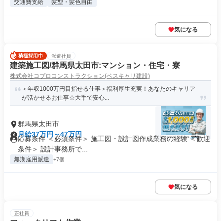
交通費支給
髪型・髪色自由
気になる
派遣社員
建築施工図/群馬県太田市:マンション・住宅・寮
株式会社コプロコンストラクション(ベスキャリ建設)
＜年収1000万円目指せる仕事＞福利厚生充実！あなたのキャリア
が活かせるお仕事☆大手で安心...
群馬県太田市
月給37万円～47万円
応募条件 ＜必須条件＞ 施工図・設計図作成業務の経験 ＜歓迎
条件＞ 設計事務所で...
無期雇用派遣
+7個
気になる
正社員