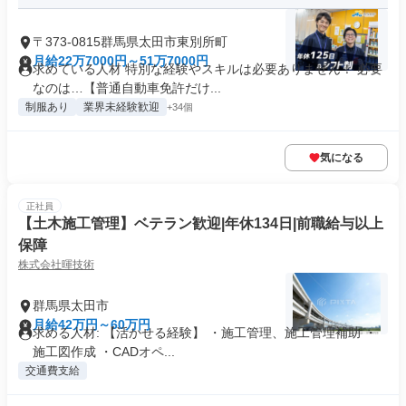
〒373-0815群馬県太田市東別所町
月給22万7000円～51万7000円
求めている人材 特別な経験やスキルは必要ありません！ 必要
なのは…【普通自動車免許だけ...
制服あり
業界未経験歓迎
+34個
気になる
正社員
【土木施工管理】ベテラン歓迎|年休134日|前職給与以上
保障
株式会社暉技術
群馬県太田市
月給42万円～60万円
求める人材: 【活かせる経験】 ・施工管理、施工管理補助 ・
施工図作成 ・CADオペ...
交通費支給