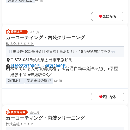
業界未経験歓迎
+21個
気になる
正社員
カーコーティング・内装クリーニング
株式会社ＡＳＡＰ
未経験OK◎単身＆目標達成手当あり！5～10万が給与にプラス
〒373-0815群馬県太田市東別所町
月給22万7000円～48万2000円
求めている人材 応募資格は ≪普通自動車免許≫だけ ●学歴・
経験不問 ●未経験OK／...
制服あり
業界未経験歓迎
+34個
気になる
正社員
カーコーティング・内装クリーニング
株式会社ＡＳＡＰ