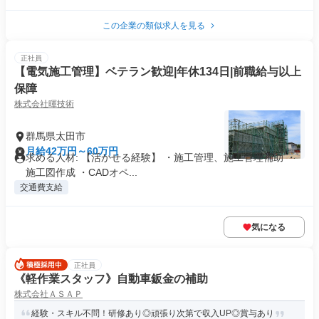
この企業の類似求人を見る
正社員
【電気施工管理】ベテラン歓迎|年休134日|前職給与以上
保障
株式会社暉技術
群馬県太田市
月給42万円～60万円
求める人材: 【活かせる経験】 ・施工管理、施工管理補助 ・
施工図作成 ・CADオペ...
交通費支給
気になる
正社員
《軽作業スタッフ》自動車鈑金の補助
株式会社ＡＳＡＰ
経験・スキル不問！研修あり◎頑張り次第で収入UP◎賞与あり