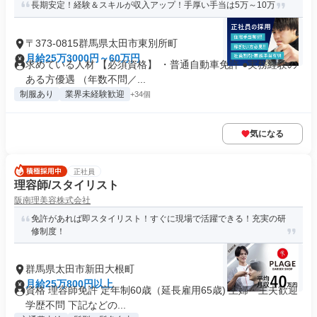
長期安定！経験＆スキルが収入アップ！手厚い手当は5万～10万
〒373-0815群馬県太田市東別所町
月給25万3000円～60万円
求めている人材 【必須資格】 ・普通自動車免許 ●実務経験の
ある方優遇 （年数不問／...
制服あり
業界未経験歓迎
+34個
気になる
正社員
理容師/スタイリスト
阪南理美容株式会社
免許があれば即スタイリスト！すぐに現場で活躍できる！充実の研
修制度！
群馬県太田市新田大根町
月給25万800円以上
資格 理容師免許 定年制60歳（延長雇用65歳) 主婦・主夫歓迎
学歴不問 下記などの...