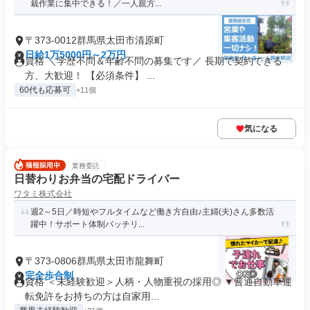
栽作業に集中できる！／一人親方...
〒373-0012群馬県太田市清原町
日給1万5000円～2万円
資格 ＼学歴不問＆年齢不問の募集です／ 長期で契約できる
方、大歓迎！ 【必須条件】 ...
60代も応募可
+11個
気になる
業務委託
日替わりお弁当の宅配ドライバー
ワタミ株式会社
週2～5日／時短やフルタイムなど働き方自由♪主婦(夫)さん多数活
躍中！サポート体制バッチリ...
〒373-0806群馬県太田市龍舞町
完全歩合制
資格 ＜未経験歓迎＞人柄・人物重視の採用◎ ▼普通自動車運
転免許をお持ちの方は自家用...