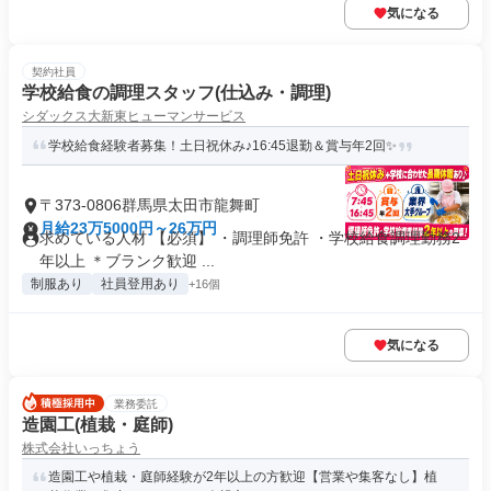
気になる
契約社員
学校給食の調理スタッフ(仕込み・調理)
シダックス大新東ヒューマンサービス
学校給食経験者募集！土日祝休み♪16:45退勤＆賞与年2回✨
〒373-0806群馬県太田市龍舞町
月給23万5000円～26万円
求めている人材 【必須】 ・調理師免許 ・学校給食調理勤務2
年以上 ＊ブランク歓迎 ...
制服あり
社員登用あり
+16個
気になる
業務委託
造園工(植栽・庭師)
株式会社いっちょう
造園工や植栽・庭師経験が2年以上の方歓迎【営業や集客なし】植