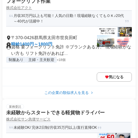
フォークリフト作業
株式会社アクト
月収30万円以上も可能！人気の日勤！現場経験なくてもＯＫ♪20代
～40代が活躍中！
〒370-0426群馬県太田市世良田町
時給1400円～1800円
資格 要フォークリフト免許 ※ブランクある方、 現場経験がな
い方も リフト免許があれば...
制服あり
主婦・主夫歓迎
+18個
気になる
この企業の類似求人を見る
業務委託
未経験からスタートできる軽貨物ドライバー
株式会社サン急便サービス
未経験OK/ 完休2日制/月収35万円以上/直行直帰OK