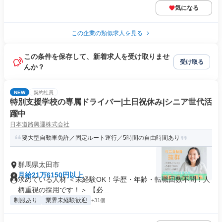
気になる
この企業の類似求人を見る
この条件を保存して、新着求人を受け取りませ
受け取る
んか？
NEW
契約社員
特別支援学校の専属ドライバー|土日祝休み|シニア世代活
躍中
日本道路興運株式会社
要大型自動車免許／固定ルート運行／5時間の自由時間あり
群馬県太田市
月給21万6150円以上
求めている人材 ＜未経験OK！学歴・年齢・転職回数不問！人
柄重視の採用です！＞ 【必...
制服あり
業界未経験歓迎
+31個