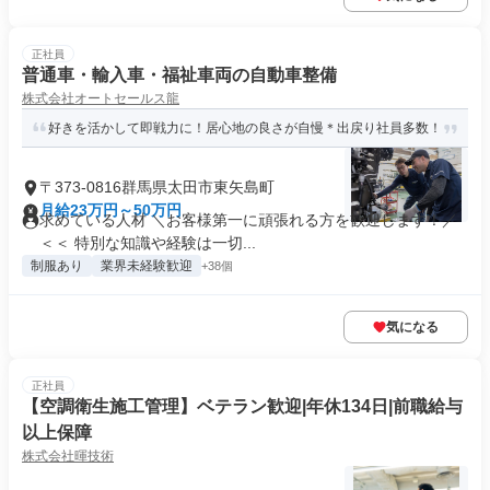
正社員
普通車・輸入車・福祉車両の自動車整備
株式会社オートセールス龍
好きを活かして即戦力に！居心地の良さが自慢＊出戻り社員多数！
〒373-0816群馬県太田市東矢島町
月給23万円～50万円
求めている人材 ＼お客様第一に頑張れる方を歓迎します！／
＜＜ 特別な知識や経験は一切...
制服あり
業界未経験歓迎
+38個
気になる
正社員
【空調衛生施工管理】ベテラン歓迎|年休134日|前職給与
以上保障
株式会社暉技術