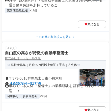
資格 【必須条件】 2級自動車整備士の資格をお持ちの方。普
通自動車免許を所持しているこ...
業界未経験歓迎
+12個
気になる
この企業の類似求人を見る
正社員
自由度の高さが特徴の自動車整備士
株式会社オートセールス龍
経験者募集｜月給30万円以上保証＋手当｜月火休
〒373-0818群馬県太田市小舞木町
月給30万円～51万円
求めている人材 「整備士」の業務経験を 評価してほしい方歓
迎 ！！ ￣￣￣￣￣￣￣￣￣...
制服あり
歩合給あり
+39個
気になる