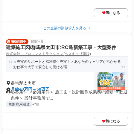
気になる
この企業の類似求人を見る
派遣社員
建築施工図/群馬県太田市:RC造新築工事・大型案件
株式会社コプロコンストラクション(ベスキャリ建設)
＜充実のサポートと福利厚生充実！＞あなたのキャリアが活かせる
お仕事☆大手で安心して働ける環...
群馬県太田市
月給40万円～50万円
応募条件 ＜必須条件＞ 施工図・設計図作成業務の経験 ＜歓迎
条件＞ 設計事務所で...
無期雇用派遣
+7個
気になる