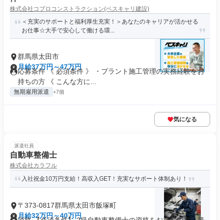
株式会社コプロコンストラクション(ベスキャリ建設)
＜充実のサポートと福利厚生充実！＞あなたのキャリアが活かせる
お仕事☆大手で安心して働ける環...
群馬県太田市
月給37万円～47万円
応募条件 《 必須条件 》 ・プラント施工管理の実務経験をお
持ちの方 《 こんな方に...
無期雇用派遣
+7個
気になる
派遣社員
自動車整備士
株式会社カラフル
入社祝金10万円支給！高収入GET！充実なサポート体制あり！
〒373-0817群馬県太田市飯塚町
月給32万円～40万円