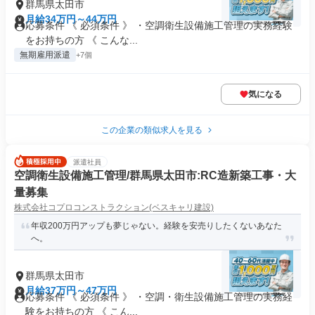
群馬県太田市
月給34万円～44万円
応募条件 《 必須条件 》 ・空調衛生設備施工管理の実務経験
をお持ちの方 《 こんな...
無期雇用派遣
+7個
気になる
この企業の類似求人を見る
派遣社員
空調衛生設備施工管理/群馬県太田市:RC造新築工事・大
量募集
株式会社コプロコンストラクション(ベスキャリ建設)
年収200万円アップも夢じゃない。経験を安売りしたくないあなた
へ。
群馬県太田市
月給37万円～47万円
応募条件 《 必須条件 》 ・空調・衛生設備施工管理の実務経
験をお持ちの方 《 こん...