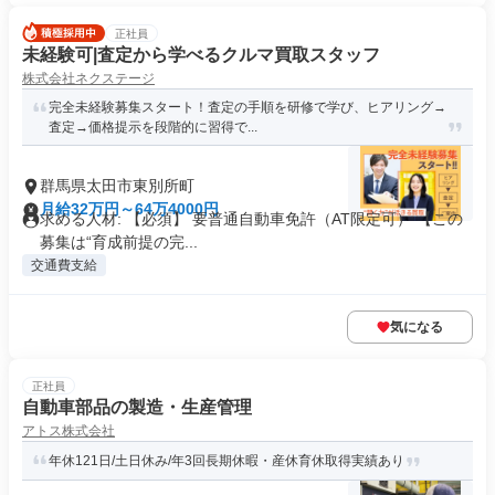
正社員
未経験可|査定から学べるクルマ買取スタッフ
株式会社ネクステージ
完全未経験募集スタート！査定の手順を研修で学び、ヒアリング→
査定→価格提示を段階的に習得で...
群馬県太田市東別所町
月給32万円～64万4000円
求める人材: 【必須】 要普通自動車免許（AT限定可） 【この
募集は“育成前提の完...
交通費支給
気になる
正社員
自動車部品の製造・生産管理
アトス株式会社
年休121日/土日休み/年3回長期休暇・産休育休取得実績あり