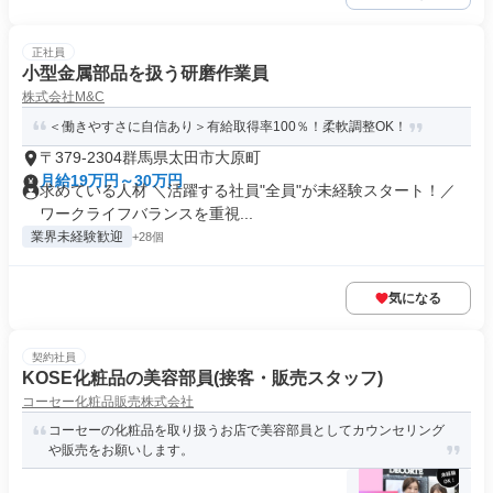
正社員
小型金属部品を扱う研磨作業員
株式会社M&C
＜働きやすさに自信あり＞有給取得率100％！柔軟調整OK！
〒379-2304群馬県太田市大原町
月給19万円～30万円
求めている人材 ＼活躍する社員"全員"が未経験スタート！／
ワークライフバランスを重視...
業界未経験歓迎
+28個
気になる
契約社員
KOSE化粧品の美容部員(接客・販売スタッフ)
コーセー化粧品販売株式会社
コーセーの化粧品を取り扱うお店で美容部員としてカウンセリング
や販売をお願いします。