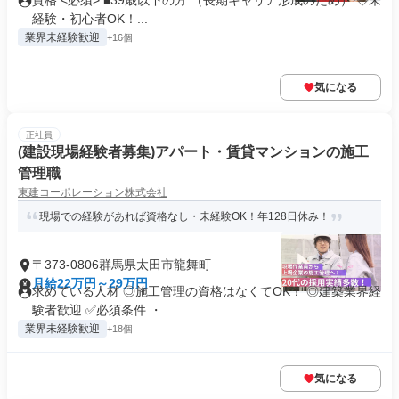
資格 <必須> ■39歳以下の方 （長期キャリア形成のため） ◇未
経験・初心者OK！...
業界未経験歓迎
+16個
気になる
正社員
(建設現場経験者募集)アパート・賃貸マンションの施工
管理職
東建コーポレーション株式会社
現場での経験があれば資格なし・未経験OK！年128日休み！
〒373-0806群馬県太田市龍舞町
月給22万円～29万円
求めている人材 ◎施工管理の資格はなくてOK！ ◎建築業界経
験者歓迎 ✅必須条件 ・...
業界未経験歓迎
+18個
気になる