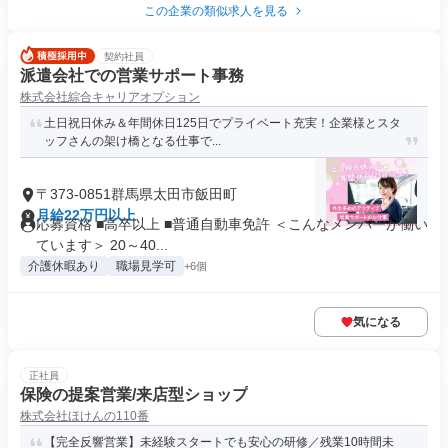
この企業の類似求人を見る
契約社員
派遣会社での営業サポート事務
株式会社綜合キャリアオプション
土日祝日休み＆年間休日125日でプライベート充実！企業様とスタ
ッフさんの架け橋となる仕事で...
〒373-0851群馬県太田市飯田町
月給22万円以上
応募資格 ■高卒以上 ■普通自動車免許 ＜こんなメンバーが働い
ています＞ 20～40...
介護休暇あり
職場見学可
+6個
気になる
正社員
保険の提案営業/来店型ショップ
株式会社ほけんの110番
【完全反響営業】未経験スタートでも安心の研修／残業10時間未