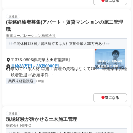
気になる
正社員
(実務経験者募集)アパート・賃貸マンションの施工管理
職
東建コーポレーション株式会社
年間休日128日／資格所持者は入社支度金最大30万円あり
〒373-0806群馬県太田市龍舞町
月給28万円～38万6900円
求めている人材 ◎施工管理の資格はなくてOK！ ◎建築業界経
験者歓迎 ✅必須条件 ・...
業界未経験歓迎
+18個
気になる
正社員
現場経験が活かせる土木施工管理
株式会社NIPPO