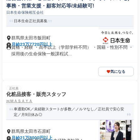
事務・営業支援・顧客対応等/未経験可!
日本生命保険相互会社
日本生命正社員募集
群馬県太田市飯田町
月給23万7720円以上
資格・経験 ・高卒以上（学部学科不問） ・国籍・性別不問 ・
採用後の生命保険一般課程試...
気になる
正社員
化粧品接客・販売スタッフ
㈱ＭＡＳＡＹＡ
車通勤OK／未経験スタートが多数／ノルマなし／正社員で安心安
定／月9日休み◎
群馬県太田市石原町
月給21万8000円以上