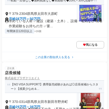
転勤・出張なし◆過剰残業なし◆未経験可◆20代～30代活躍中
〒379-2304群馬県太田市大原町
月給28万円～50万円
求めている人材 ✅建設（建築・土木）、設備・電気など 現場
作業経験をお持ちの方 ✅要...
年間休日120日以上
+16個
気になる
この企業の類似求人を見る
正社員
店長候補
株式会社プラザクリエイト
【NO VISA SUPPORT】携帯販売経験があれば◎店長候補からスタ
ート【残業少なめ＆...
〒370-0314群馬県太田市新田市野井町
月給29万円～39万円