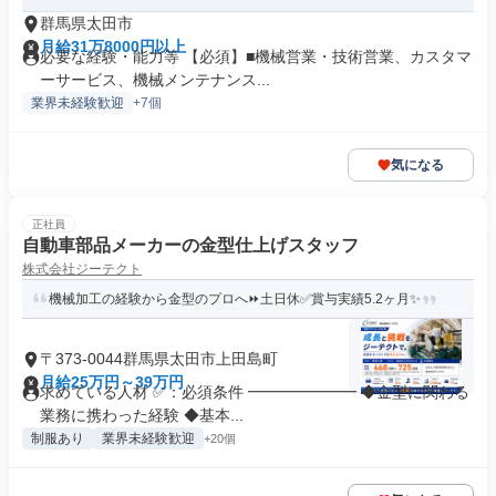
群馬県太田市
月給31万8000円以上
必要な経験・能力等 【必須】■機械営業・技術営業、カスタマ
ーサービス、機械メンテナンス...
業界未経験歓迎
+7個
気になる
正社員
自動車部品メーカーの金型仕上げスタッフ
株式会社ジーテクト
機械加工の経験から金型のプロへ⏩土日休✅賞与実績5.2ヶ月✨
〒373-0044群馬県太田市上田島町
月給25万円～39万円
求めている人材 ✅：必須条件 ━━━━━━━ ◆金型に関わる
業務に携わった経験 ◆基本...
制服あり
業界未経験歓迎
+20個