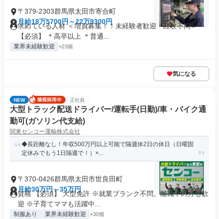
〒379-2303群馬県太田市寄合町
月給18万5700円～22万9300円
求めている人材 ＜増員募集！！未経験者歓迎・経験不問＞
【必須】 ＊高卒以上 ＊普通...
業界未経験歓迎
+23個
気になる
NEW
正社員
大型トラック配送ドライバー/運転手(日勤)/車・バイク通
勤可(ガソリン代支給)
関東センコー運輸株式会社
◆長距離なし！年収500万円以上可能で隔週休2日の休日（日曜固
定休みでもう1日隔週で！）×...
〒370-0426群馬県太田市世良田町
月給30万円～35万円
資格 【必須】 大型免許 ※就業ブランク不問。離職中の方も歓
迎 ※子育てママも活躍中...
制服あり
業界未経験歓迎
+30個