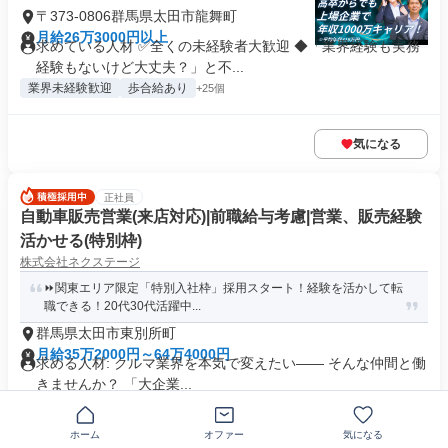
〒373-0806群馬県太田市龍舞町
月給26万3000円以上
求めている人材 ✅全くの未経験者大歓迎 ◆「業界経験も実務
経験もないけど大丈夫？」と不...
業界未経験歓迎
歩合給あり
+25個
気になる
正社員
自動車販売営業(来店対応)|前職給与考慮|営業、販売経験
活かせる(特別枠)
株式会社ネクステージ
⏩️関東エリア限定「特別入社枠」採用スタート！経験を活かして転
職できる！20代30代活躍中...
群馬県太田市東別所町
月給35万2000円～64万4000円
求める人材: クルマ業界を本気で変えたい―― そんな仲間と働
きませんか？ 「大企業...
交通費支給
ホーム
オファー
気になる