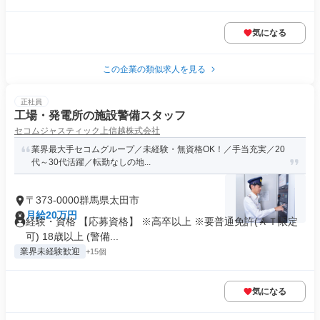
気になる
この企業の類似求人を見る
正社員
工場・発電所の施設警備スタッフ
セコムジャスティック上信越株式会社
業界最大手セコムグループ／未経験・無資格OK！／手当充実／20
代～30代活躍／転勤なしの地...
〒373-0000群馬県太田市
月給20万円
経験・資格 【応募資格】 ※高卒以上 ※要普通免許(ＡＴ限定
可) 18歳以上 (警備...
業界未経験歓迎
+15個
気になる