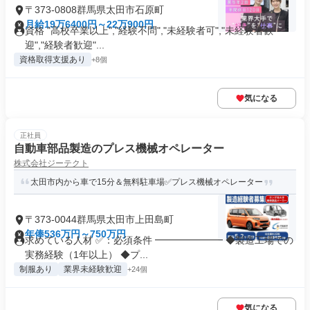
〒373-0808群馬県太田市石原町
月給19万6400円～22万900円
資格 "高校卒業以上","経験不問","未経験者可","未経験者歓
迎","経験者歓迎"...
資格取得支援あり
+8個
気になる
正社員
自動車部品製造のプレス機械オペレーター
株式会社ジーテクト
太田市内から車で15分＆無料駐車場✅プレス機械オペレーター
〒373-0044群馬県太田市上田島町
年俸536万円～750万円
求めている人材 ✅：必須条件 ━━━━━━━ ◆製造工場での
実務経験（1年以上） ◆プ...
制服あり
業界未経験歓迎
+24個
気になる