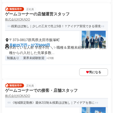
正社員
ゲームコーナーの店舗運営スタッフ
株式会社KOKADO
残業ほぼ無し｜少しの工夫で売上5倍！？アイデア実現できる環境
〒373-0817群馬県太田市飯塚町
月給25万円～37万5000円
求めている人材 学歴不問 ＼✨職種＆業種未経験歓迎✨／ 異業
種からの入社した先輩多数...
制服あり
業界未経験歓迎
+23個
気になる
正社員
ゲームコーナーでの接客・店舗スタッフ
株式会社KOKADO
《地域限定勤務》週休2日制＆残業ほぼ無し｜アイデアを形に