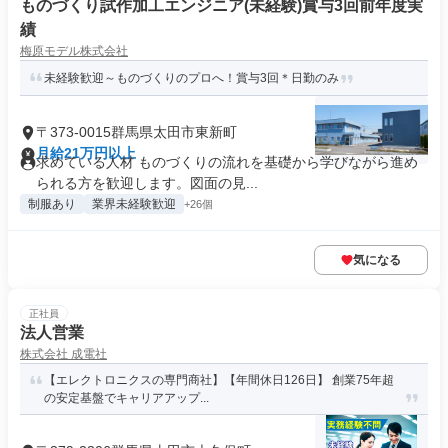
ものづくり試作加工エンジニア(未経験)賞与3回前年度実
績
梅原モデル株式会社
未経験歓迎～ものづくりのプロへ！賞与3回＊日勤のみ
〒373-0015群馬県太田市東新町
月給21万円以上
求めている人材 ものづくりの流れを基礎から学びながら進め
られる方を歓迎します。図面の見...
制服あり
業界未経験歓迎
+26個
気になる
正社員
法人営業
株式会社 成電社
【エレクトロニクスの専門商社】【年間休日126日】 創業75年超
の安定基盤でキャリアアップ...