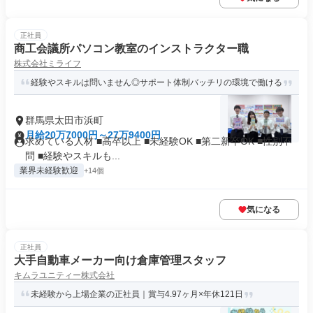
正社員
商工会議所パソコン教室のインストラクター職
株式会社ミライフ
経験やスキルは問いません◎サポート体制バッチリの環境で働ける
群馬県太田市浜町
月給20万7000円～27万9400円
求めている人材 ■高卒以上 ■未経験OK ■第二新卒OK ■性別不
問 ■経験やスキルも...
業界未経験歓迎
+14個
気になる
正社員
大手自動車メーカー向け倉庫管理スタッフ
キムラユニティー株式会社
未経験から上場企業の正社員｜賞与4.97ヶ月×年休121日