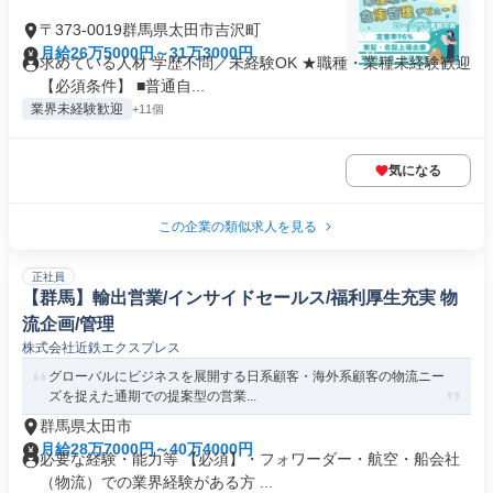
〒373-0019群馬県太田市吉沢町
月給26万5000円～31万3000円
求めている人材 学歴不問／未経験OK ★職種・業種未経験歓迎
【必須条件】 ■普通自...
業界未経験歓迎
+11個
気になる
この企業の類似求人を見る
正社員
【群馬】輸出営業/インサイドセールス/福利厚生充実 物
流企画/管理
株式会社近鉄エクスプレス
グローバルにビジネスを展開する日系顧客・海外系顧客の物流ニー
ズを捉えた通期での提案型の営業...
群馬県太田市
月給28万7000円～40万4000円
必要な経験・能力等 【必須】・フォワーダー・航空・船会社
（物流）での業界経験がある方 ...