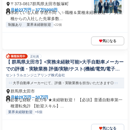
〒373-0817群馬県太田市飯塚町
月給23万円～37万5000円
求めている人材 学歴不問 ＼✨職種＆業種未経験歓迎✨／ 異業
種からの入社した先輩多数...
制服あり
業界未経験歓迎
+22個
気になる
正社員
【 群馬県太田市】<実務未経験可能>大手自動車メーカー
での評価・実験業務 評価/実験/テスト(機械/電気/電子製
セントラルエンジニアリング株式会社
品専門職)
大手自動車メーカーにて、評価・実験業務を担当いただきます◎
群馬県太田市
月給28万円～50万円
必要な経験・能力等 ★未経験歓迎！ 【必須】普通自動車第一
種運転免許 【歓迎スキル】...
業界未経験歓迎
+6個
気になる