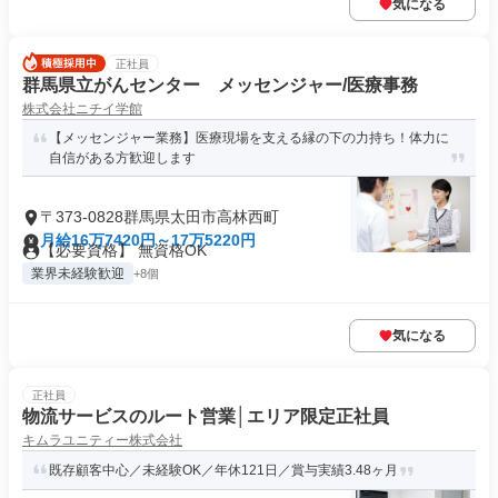
気になる
正社員
群馬県立がんセンター メッセンジャー/医療事務
株式会社ニチイ学館
【メッセンジャー業務】医療現場を支える縁の下の力持ち！体力に
自信がある方歓迎します
〒373-0828群馬県太田市高林西町
月給16万7420円～17万5220円
【必要資格】 無資格OK
業界未経験歓迎
+8個
気になる
正社員
物流サービスのルート営業│エリア限定正社員
キムラユニティー株式会社
既存顧客中心／未経験OK／年休121日／賞与実績3.48ヶ月