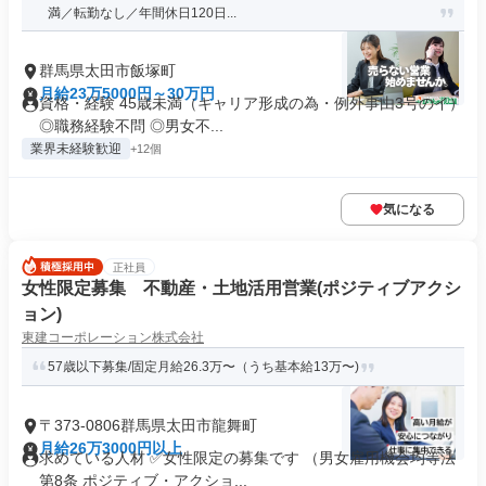
満／転勤なし／年間休日120日...
群馬県太田市飯塚町
月給23万5000円～30万円
資格・経験 45歳未満（キャリア形成の為・例外事由3号のイ）
◎職務経験不問 ◎男女不...
業界未経験歓迎
+12個
気になる
正社員
女性限定募集 不動産・土地活用営業(ポジティブアクシ
ョン)
東建コーポレーション株式会社
57歳以下募集/固定月給26.3万〜（うち基本給13万〜)
〒373-0806群馬県太田市龍舞町
月給26万3000円以上
求めている人材 ✅女性限定の募集です （男女雇用機会均等法
第8条 ポジティブ・アクショ...