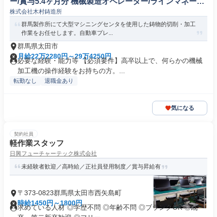
ー/賞与5.4ヶ月分 機械製造オペレーター/ラインマネージ
株式会社木村鋳造所
ャー
群馬製作所にて大型マシニングセンタを使用した鋳物的切削・加工
作業をお任せします。自動車プレ...
群馬県太田市
月給22万2280円～29万4250円
必要な経験・能力等 【必須要件】高卒以上で、何らかの機械
加工機の操作経験をお持ちの方。...
転勤なし
退職金あり
気になる
契約社員
軽作業スタッフ
日興フューチャーテック株式会社
未経験者歓迎／高時給／正社員登用制度／賞与昇給有
〒373-0823群馬県太田市西矢島町
時給1450円～1800円
求めている人材 ◎学歴不問 ◎年齢不問 ◎ブランクOK ◎既