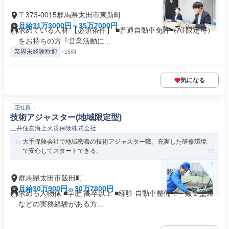
〒373-0015群馬県太田市東新町
月給31万3000円～35万7000円
求めている人材 【必須条件】 ■普通自動車免許（AT限定可）
をお持ちの方 └営業活動に...
業界未経験歓迎
+15個
気になる
正社員
技術アジャスター(地域限定型)
三井住友海上火災保険株式会社
大手保険会社で地域密着の技術アジャスター職。充実した研修環境
で安心してスタートできる。
群馬県太田市飯田町
月給30万900円～30万7800円
求める人物像 ■学歴 高卒以上 ■経験 自動車整備士・鈑金塗装
などの実務経験がある方...