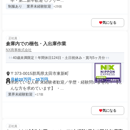
卒・第二新卒歓迎 ◎フリー...
制服あり
業界未経験歓迎
+28個
気になる
正社員
倉庫内での梱包・入出庫作業
NX商事株式会社
40歳未満限定！年間休日124日・土日祝休み・賞与5ヶ月分
〒373-0015群馬県太田市東新町
月給20万円～35万円
求めている人材 未経験者歓迎／学歴・経験問いません！ 【こ
んな方を求めています】 ・...
業界未経験歓迎
+17個
気になる
正社員