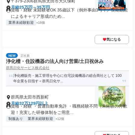
〒379-2306群馬県太田市大久保町
月給25万円～35万円
資格・経験 未経験者OK 35歳以下（例外事由3号イ／長期勤続
によるキャリア形成のため...
業界未経験歓迎
+18個
気になる
NEW
正社員
浄化槽・住設機器の法人向け営業/土日祝休み
群馬日化サービス株式会社
浄化槽販売・施工管理を中心に住宅設備機器の総合商社として 100
年企業を目指す＜群馬日化サ...
群馬県太田市西新町
月給32万129円以上
資格・経験 ・普通自動車免許 ・職務経験不問（未経験の方歓
迎！充実した研修体制をご用意...
制服あり
業界未経験歓迎
+12個