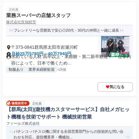
正社員
業務スーパーの店舗スタッフ
株式会社良知経営
フレンドリーな雰囲気で安心◎20代・30代の仲間と一緒に成長
〒373-0841群馬県太田市岩瀬川町
月給25万5780円～40万7940円
求めている人材 高卒以上・未経験・第二新卒歓迎！ ・仕事内
容によって、日本で働くため...
制服あり
業界未経験歓迎
+25個
気になる
正社員
【群馬(太田)|遊技機カスタマーサービス】自社メガヒッ
ト機種を技術でサポート 機械技術営業
フィールズ株式会社
パチンコ･パチスロ機に関する全国営業部門からの技術的な問い合
わせを対応。遊技機業界・機械知...