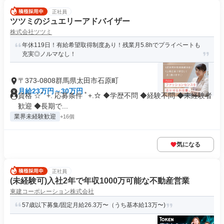
正社員
ツツミのジュエリーアドバイザー
株式会社ツツミ
年休119日！有給希望取得制度あり！残業月5.8hでプライベートも
充実◎ノルマなし！
〒373-0808群馬県太田市石原町
月給23万円～30万円
資格 ☆ﾟ +. 応募条件 ﾟ+.☆ ◆学歴不問 ◆経験不問 ◆未経験者
歓迎 ◆長期で...
業界未経験歓迎
+16個
気になる
正社員
(未経験可)入社2年で年収1000万可能な不動産営業
東建コーポレーション株式会社
57歳以下募集/固定月給26.3万〜（うち基本給13万〜)