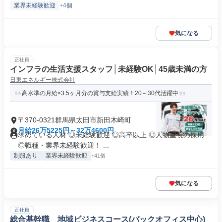
業界未経験歓迎
+4個
気になる
正社員
インフラの生活支援スタッフ│未経験OK│45歳未満の方
日東エネルギー株式会社
高水準の月給×3.5ヶ月分の賞与支給実績！20～30代活躍中
〒370-0321群馬県太田市新田木崎町
月給26万5225円～32万4600円
求めている人材 ◎未経験歓迎 ◎高卒以上 ◎人物重視の採用
◎職種・業界未経験歓迎！ ...
制服あり
業界未経験歓迎
+41個
気になる
正社員
総合基幹職 地域ビジネスコース(バックオフィス中心)