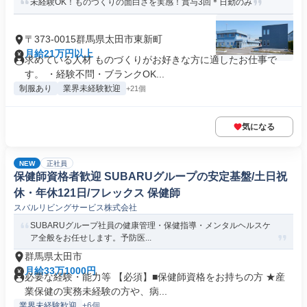
未経験OK！ものづくりの面白さを実感！賞与3回＊日勤のみ
〒373-0015群馬県太田市東新町
月給21万円以上
求めている人材 ものづくりがお好きな方に適したお仕事で
す。 ・経験不問・ブランクOK...
制服あり
業界未経験歓迎
+21個
気になる
NEW
正社員
保健師資格者歓迎 SUBARUグループの安定基盤/土日祝
休・年休121日/フレックス 保健師
スバルリビングサービス株式会社
SUBARUグループ社員の健康管理・保健指導・メンタルヘルスケ
ア全般をお任せします。予防医...
群馬県太田市
月給33万1000円
必要な経験・能力等 【必須】■保健師資格をお持ちの方 ★産
業保健の実務未経験の方や、病...
業界未経験歓迎
+6個