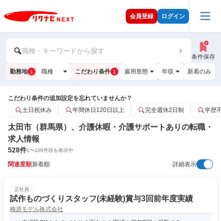
会員登録
ログイン
職種・キーワードから探す
条件保存
勤務地
職種
こだわり条件
雇用形態
年収
新着のみ
1
1
こだわり条件の追加設定を忘れていませんか？
土日祝休み
年間休日120日以上
完全週休2日制
学歴
太田市（群馬県）、介護休暇・介護サポートありの転職・
求人情報
528
件
1
〜
100
件目を表示中
関連度順
新着順
詳細表示
正社員
試作ものづくりスタッフ(未経験)賞与3回前年度実績
梅原モデル株式会社